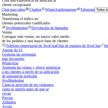
Crea una experiencia de atención al
cliente excepcional
Chat para sitios
Chatbot
WhatsApp
Instagram
Telegram
Todos l
Marketing
Transforma el tráfico en
clientes potenciales cualificados
JivoMarketing
Devolución de llamadas
Ventas
Consigue más ventas, un mayor valor medio
de los pedidos y una mayor base de clientes
Teléfono empresarial de JivoChat
Chat de equipos de JivoChat
In
Agente de IA
Gestiona las preguntas
más frecuentes
WhatsApp
Aumenta las ventas y ofrece asistencia
a tus clientes a través de su aplicación
de mensajería preferida
JivoMarketing
Capta la atención de tus visitantes:
capta su interés antes de que se
vayan
Precios
Afiliados
Ayuda