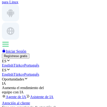
para Linux
Iniciar Sesión
Regístrese gratis
ES
English
Türkçe
Português
ES
English
Türkçe
Português
Oportunidades
IA
Aumenta el rendimiento del
equipo con IA
Agente de IA
Asistente de IA
Atención al cliente