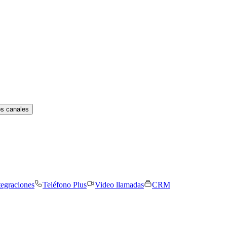
os canales
tegraciones
Teléfono Plus
Video llamadas
CRM