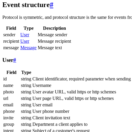
Event structure
#
Protocol is symmetric, and protocol structure is the same for events fr
Field
Type
Description
sender
User
Message sender
recipient
User
Message recipient
message
Message
Message text
User
#
Field
Type
id
string
Client identificator, required parameter when sending
name
string
Username
photo
string
User avatar URL, valid https or http schemes
url
string
User page URL, valid https or http schemes
email
string
User email
phone
string
User phone number
invite
string
Client invitation text
group
string
Department a client applies to
intent
string
Subject of a customer's request