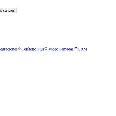
os canales
tegraciones
Teléfono Plus
Video llamadas
CRM