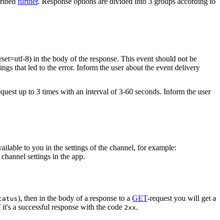
cribed
further
. Response options are divided into 3 groups according to
rset=utf-8) in the body of the response. This event should not be
ings that led to the error. Inform the user about the event delivery
equest up to 3 times with an interval of 3-60 seconds. Inform the user
vailable to you in the settings of the channel, for example:
channel settings in the app.
), then in the body of a response to a
GET
-request you will get a
tatus
 it's a successful response with the code
.
2xx