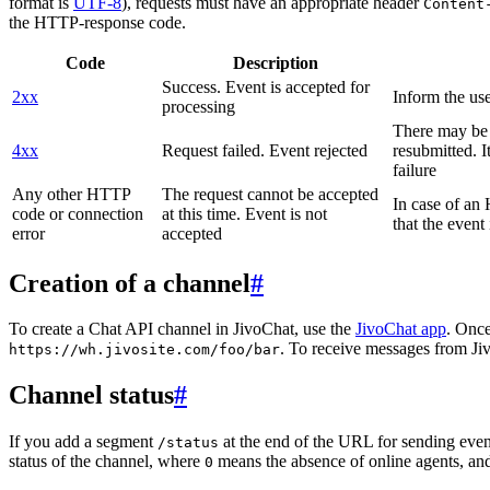
format is
UTF-8
), requests must have an appropriate header
Content
the HTTP-response code.
Code
Description
Success. Event is accepted for
2xx
Inform the use
processing
There may be a
4xx
Request failed. Event rejected
resubmitted. I
failure
Any other HTTP
The request cannot be accepted
In case of a
code or connection
at this time. Event is not
that the event
error
accepted
Creation of a channel
#
To create a Chat API channel in JivoChat, use the
JivoChat app
. Once
. To receive messages from Jiv
https://wh.jivosite.com/foo/bar
Channel status
#
If you add a segment
at the end of the URL for sending even
/status
status of the channel, where
means the absence of online agents, a
0