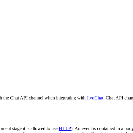
h the Chat API channel when integrating with
JivoChat
. Chat API chan
pment stage it is allowed to use
HTTP
). An event is contained in a bod