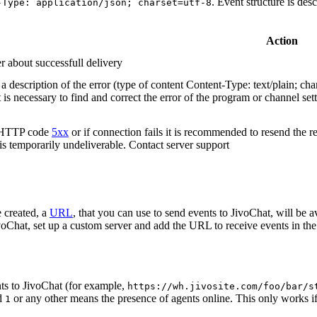
. Event structure is des
-Type: application/json; charset=utf-8
Action
r about successfull delivery
 description of the error (type of content Content-Type: text/plain; cha
t is necessary to find and correct the error of the program or channel sett
n HTTP code
5xx
or if connection fails it is recommended to resend the r
 is temporarily undeliverable. Contact server support
 created, a
URL
, that you can use to send events to JivoChat, will be a
oChat, set up a custom server and add the URL to receive events in the 
ts to JivoChat (for example,
https://wh.jivosite.com/foo/bar/s
nd
or any other means the presence of agents online. This only works if
1