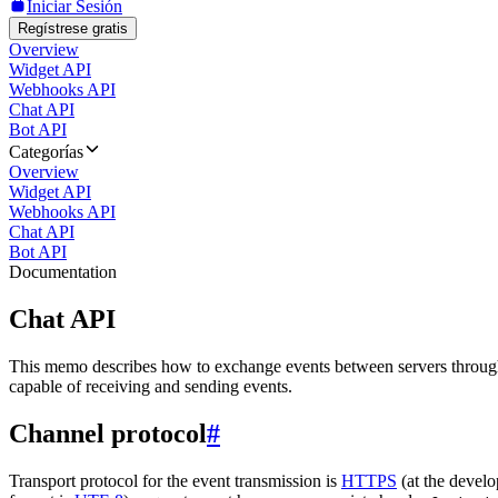
Iniciar Sesión
Regístrese gratis
Overview
Widget API
Webhooks API
Chat API
Bot API
Categorías
Overview
Widget API
Webhooks API
Chat API
Bot API
Documentation
Chat API
This memo describes how to exchange events between servers throug
capable of receiving and sending events.
Channel protocol
#
Transport protocol for the event transmission is
HTTPS
(at the develo