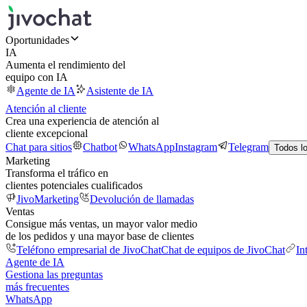
Oportunidades
IA
Aumenta el rendimiento del
equipo con IA
Agente de IA
Asistente de IA
Atención al cliente
Crea una experiencia de atención al
cliente excepcional
Chat para sitios
Chatbot
WhatsApp
Instagram
Telegram
Todos l
Marketing
Transforma el tráfico en
clientes potenciales cualificados
JivoMarketing
Devolución de llamadas
Ventas
Consigue más ventas, un mayor valor medio
de los pedidos y una mayor base de clientes
Teléfono empresarial de JivoChat
Chat de equipos de JivoChat
In
Agente de IA
Gestiona las preguntas
más frecuentes
WhatsApp