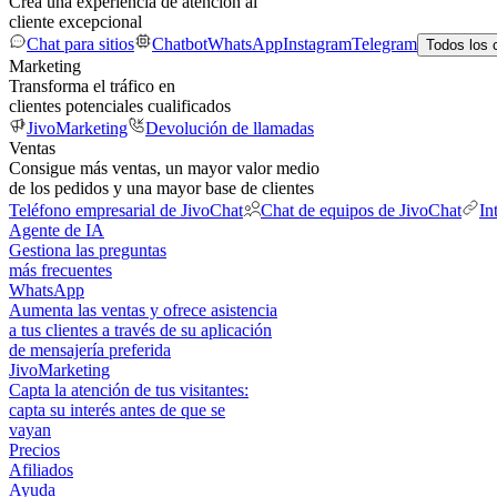
Crea una experiencia de atención al
cliente excepcional
Chat para sitios
Chatbot
WhatsApp
Instagram
Telegram
Todos los 
Marketing
Transforma el tráfico en
clientes potenciales cualificados
JivoMarketing
Devolución de llamadas
Ventas
Consigue más ventas, un mayor valor medio
de los pedidos y una mayor base de clientes
Teléfono empresarial de JivoChat
Chat de equipos de JivoChat
In
Agente de IA
Gestiona las preguntas
más frecuentes
WhatsApp
Aumenta las ventas y ofrece asistencia
a tus clientes a través de su aplicación
de mensajería preferida
JivoMarketing
Capta la atención de tus visitantes:
capta su interés antes de que se
vayan
Precios
Afiliados
Ayuda