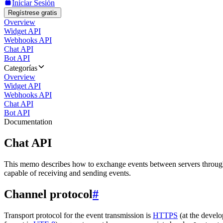
Iniciar Sesión
Regístrese gratis
Overview
Widget API
Webhooks API
Chat API
Bot API
Categorías
Overview
Widget API
Webhooks API
Chat API
Bot API
Documentation
Chat API
This memo describes how to exchange events between servers throug
capable of receiving and sending events.
Channel protocol
#
Transport protocol for the event transmission is
HTTPS
(at the develo