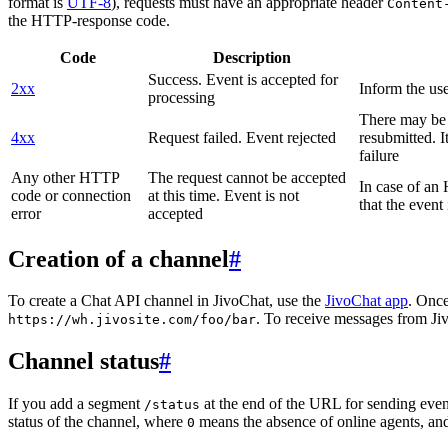
format is
UTF-8
), requests must have an appropriate header
Content
the HTTP-response code.
Code
Description
Success. Event is accepted for
2xx
Inform the use
processing
There may be a
4xx
Request failed. Event rejected
resubmitted. I
failure
Any other HTTP
The request cannot be accepted
In case of a
code or connection
at this time. Event is not
that the event
error
accepted
Creation of a channel
#
To create a Chat API channel in JivoChat, use the
JivoChat app
. Once
. To receive messages from Jiv
https://wh.jivosite.com/foo/bar
Channel status
#
If you add a segment
at the end of the URL for sending even
/status
status of the channel, where
means the absence of online agents, a
0