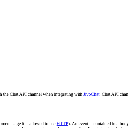
h the Chat API channel when integrating with
JivoChat
. Chat API chan
pment stage it is allowed to use
HTTP
). An event is contained in a bod