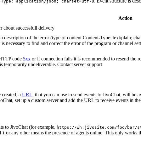
. Event structure is des
-Type: application/json; charset=utf-8
Action
r about successfull delivery
 description of the error (type of content Content-Type: text/plain; cha
t is necessary to find and correct the error of the program or channel sett
n HTTP code
5xx
or if connection fails it is recommended to resend the r
 is temporarily undeliverable. Contact server support
 created, a
URL
, that you can use to send events to JivoChat, will be a
oChat, set up a custom server and add the URL to receive events in the 
ts to JivoChat (for example,
https://wh.jivosite.com/foo/bar/s
nd
or any other means the presence of agents online. This only works if
1