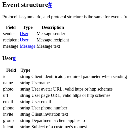
Event structure
#
Protocol is symmetric, and protocol structure is the same for events fr
Field
Type
Description
sender
User
Message sender
recipient
User
Message recipient
message
Message
Message text
User
#
Field
Type
id
string
Client identificator, required parameter when sending
name
string
Username
photo
string
User avatar URL, valid https or http schemes
url
string
User page URL, valid https or http schemes
email
string
User email
phone
string
User phone number
invite
string
Client invitation text
group
string
Department a client applies to
intent
string
Subject of a customer's request