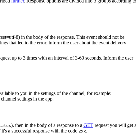
cribed
further
. Response options are divided into 3 groups according to
rset=utf-8) in the body of the response. This event should not be
ings that led to the error. Inform the user about the event delivery
equest up to 3 times with an interval of 3-60 seconds. Inform the user
vailable to you in the settings of the channel, for example:
channel settings in the app.
), then in the body of a response to a
GET
-request you will get a
tatus
 it's a successful response with the code
.
2xx