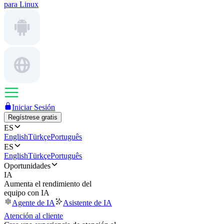
para Linux
Iniciar Sesión
Regístrese gratis
ES
English
Türkçe
Português
ES
English
Türkçe
Português
Oportunidades
IA
Aumenta el rendimiento del
equipo con IA
Agente de IA
Asistente de IA
Atención al cliente