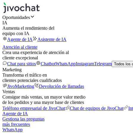
Oportunidades
IA
Aumenta el rendimiento del
equipo con IA
Agente de IA
Asistente de IA
Atención al cliente
Crea una experiencia de atención al
cliente excepcional
Chat para sitios
Chatbot
WhatsApp
Instagram
Telegram
Todos los 
Marketing
Transforma el tráfico en
clientes potenciales cualificados
JivoMarketing
Devolución de llamadas
Ventas
Consigue más ventas, un mayor valor medio
de los pedidos y una mayor base de clientes
Teléfono empresarial de JivoChat
Chat de equipos de JivoChat
In
Agente de IA
Gestiona las preguntas
más frecuentes
WhatsApp