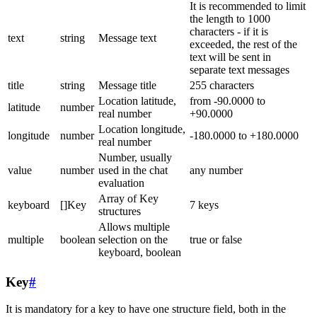
It is recommended to limit
the length to 1000
characters - if it is
text
string
Message text
exceeded, the rest of the
text will be sent in
separate text messages
title
string
Message title
255 characters
Location latitude,
from -90.0000 to
latitude
number
real number
+90.0000
Location longitude,
longitude
number
-180.0000 to +180.0000
real number
Number, usually
value
number
used in the chat
any number
evaluation
Array of Key
keyboard
[]Key
7 keys
structures
Allows multiple
multiple
boolean
selection on the
true or false
keyboard, boolean
Key
#
It is mandatory for a key to have one structure field, both in the