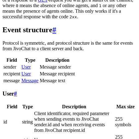
where
means the absence of online agents, and
or any other
0
1
means the presence of agents online. This only works if it's a
successful response with the code
.
2xx
Event structure
#
Protocol is symmetric, and protocol structure is the same for events
from JivoChat to a client server and back.
Field
Type
Description
sender
User
Message sender
recipient
User
Message recipient
message
Message
Message text
User
#
Field
Type
Description
Max size
Client identificator, required parameter
when sending events to JivoChat
255
id
string
sender.id and when receiving events
symbols
from JivoChat recipient.id
255