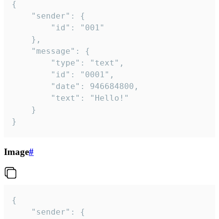
{

	"sender": {

		"id": "001"

	},

	"message": {

		"type": "text",

		"id": "0001",

		"date": 946684800,

		"text": "Hello!"

	}

}
Image
#
{

	"sender": {
