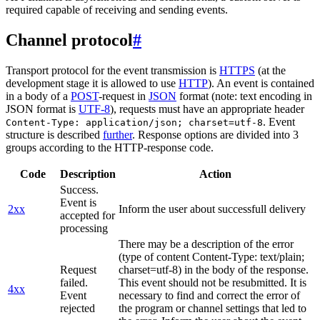
required capable of receiving and sending events.
Channel protocol
#
Transport protocol for the event transmission is
HTTPS
(at the
development stage it is allowed to use
HTTP
). An event is contained
in a body of a
POST
-request in
JSON
format (note: text encoding in
JSON format is
UTF-8
), requests must have an appropriate header
. Event
Content-Type: application/json; charset=utf-8
structure is described
further
. Response options are divided into 3
groups according to the HTTP-response code.
Code
Description
Action
Success.
Event is
2xx
Inform the user about successfull delivery
accepted for
processing
There may be a description of the error
(type of content Content-Type: text/plain;
Request
charset=utf-8) in the body of the response.
failed.
This event should not be resubmitted. It is
4xx
Event
necessary to find and correct the error of
rejected
the program or channel settings that led to