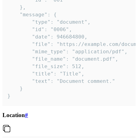
	},

	"message": {

		"type": "document",

		"id": "0006",

		"date": 946684800,

		"file": "https://example.com/document.pdf",

		"mime_type": "application/pdf",

		"file_name": "document.pdf",

		"file_size": 512,

		"title": "Title",

		"text": "Document comment."

	}

}
Location
#