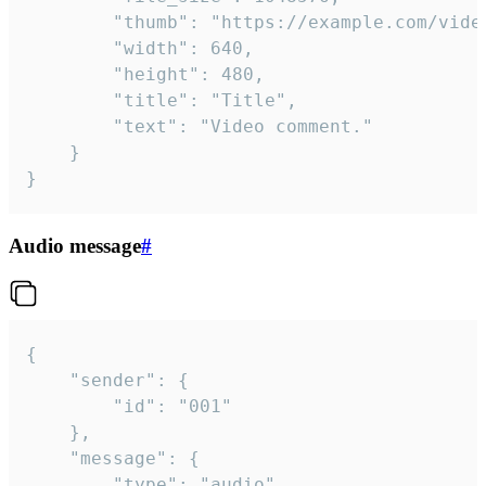
		"thumb": "https://example.com/video_thumb.png",

		"width": 640,

		"height": 480,

		"title": "Title",

		"text": "Video comment."

	}

}
Audio message
#
{

	"sender": {

		"id": "001"

	},

	"message": {

		"type": "audio",
