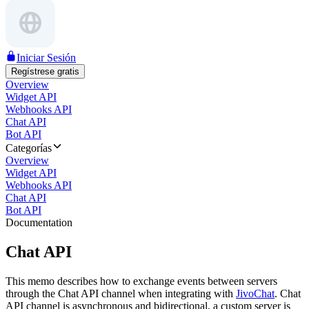
Iniciar Sesión
Regístrese gratis
Overview
Widget API
Webhooks API
Chat API
Bot API
Categorías
Overview
Widget API
Webhooks API
Chat API
Bot API
Documentation
Chat API
This memo describes how to exchange events between servers
through the Chat API channel when integrating with
JivoChat
. Chat
API channel is asynchronous and bidirectional, a custom server is