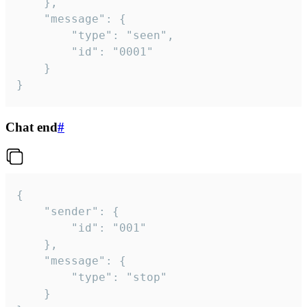
	},

	"message": {

		"type": "seen",

		"id": "0001"

	}

}
Chat end
#
{

	"sender": {

		"id": "001"

	},

	"message": {

		"type": "stop"

	}
