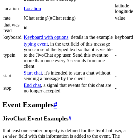
latitude
location
Location
longitude
rate
[Chat rating](#Chat rating)
value
that was
id
read
keyboard
Keyboard with options
, details in the example
keyboard
typing event
, in the text field of this message
you can send the typed text so that it is visible
typein
to the JivoChat app user. Send this event no
-
more than once every 5 seconds from one
client
Start chat
, it's intended to start a chat without
start
-
sending a message by the client
End chat
, a signal that events for this chat are
stop
-
no longer accepted
Event Examples
#
JivoChat Event Examples
#
If at least one sender property is defined for the JivoChat user, a
field with this information is added to the event. The
sender