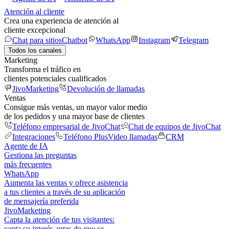
Atención al cliente
Crea una experiencia de atención al
cliente excepcional
Chat para sitios
Chatbot
WhatsApp
Instagram
Telegram
Todos los canales
Marketing
Transforma el tráfico en
clientes potenciales cualificados
JivoMarketing
Devolución de llamadas
Ventas
Consigue más ventas, un mayor valor medio
de los pedidos y una mayor base de clientes
Teléfono empresarial de JivoChat
Chat de equipos de JivoChat
Integraciones
Teléfono Plus
Video llamadas
CRM
Agente de IA
Gestiona las preguntas
más frecuentes
WhatsApp
Aumenta las ventas y ofrece asistencia
a tus clientes a través de su aplicación
de mensajería preferida
JivoMarketing
Capta la atención de tus visitantes:
capta su interés antes de que se