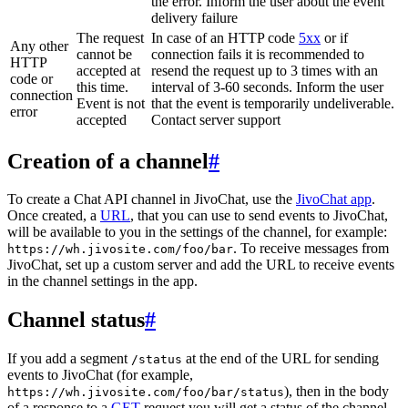
the error. Inform the user about the event
delivery failure
The request
In case of an HTTP code
5xx
or if
Any other
cannot be
connection fails it is recommended to
HTTP
accepted at
resend the request up to 3 times with an
code or
this time.
interval of 3-60 seconds. Inform the user
connection
Event is not
that the event is temporarily undeliverable.
error
accepted
Contact server support
Creation of a channel
#
To create a Chat API channel in JivoChat, use the
JivoChat app
.
Once created, a
URL
, that you can use to send events to JivoChat,
will be available to you in the settings of the channel, for example:
. To receive messages from
https://wh.jivosite.com/foo/bar
JivoChat, set up a custom server and add the URL to receive events
in the channel settings in the app.
Channel status
#
If you add a segment
at the end of the URL for sending
/status
events to JivoChat (for example,
), then in the body
https://wh.jivosite.com/foo/bar/status
of a response to a
GET
-request you will get a status of the channel,