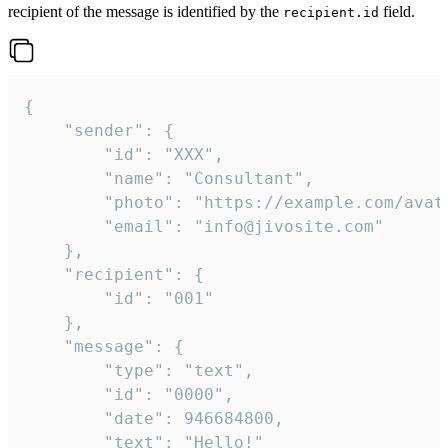
recipient of the message is identified by the
field.
recipient.id
{

	"sender": {

		"id": "XXX",

		"name": "Consultant",

		"photo": "https://example.com/avatar.png",

		"email": "info@jivosite.com"

	},

	"recipient": {

		"id": "001"

	},

	"message": {

		"type": "text",

		"id": "0000",

		"date": 946684800,

		"text": "Hello!"
