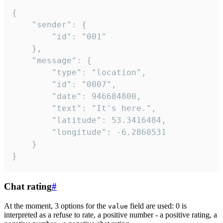
{

	"sender": {

		"id": "001"

	},

	"message": {

		"type": "location",

		"id": "0007",

		"date": 946684800,

		"text": "It's here.",

		"latitude": 53.3416484,

		"longitude": -6.2868531

	}

}
Chat rating
#
At the moment, 3 options for the
field are used: 0 is
value
interpreted as a refuse to rate, a positive number - a positive rating, a