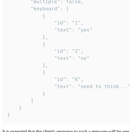
		"multiple": false,

		"keyboard": [

			{

				"id": "1",

				"text": "yes"

			},

			{

				"id": "2",

				"text": "no"

			},

			{

				"id": "X",

				"text": "need to think..."

			}

		]

	}

}
It is expected that the client's response to such a message will be one