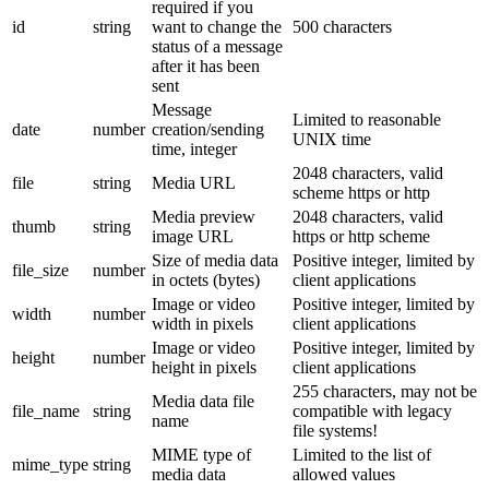
required if you
id
string
want to change the
500 characters
status of a message
after it has been
sent
Message
Limited to reasonable
date
number
creation/sending
UNIX time
time, integer
2048 characters, valid
file
string
Media URL
scheme https or http
Media preview
2048 characters, valid
thumb
string
image URL
https or http scheme
Size of media data
Positive integer, limited by
file_size
number
in octets (bytes)
client applications
Image or video
Positive integer, limited by
width
number
width in pixels
client applications
Image or video
Positive integer, limited by
height
number
height in pixels
client applications
255 characters, may not be
Media data file
file_name
string
compatible with legacy
name
file systems!
MIME type of
Limited to the list of
mime_type
string
media data
allowed values