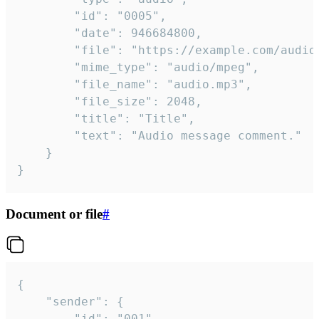
		"id": "0005",

		"date": 946684800,

		"file": "https://example.com/audio.mp3",

		"mime_type": "audio/mpeg",

		"file_name": "audio.mp3",

		"file_size": 2048,

		"title": "Title",

		"text": "Audio message comment."

	}

}
Document or file
#
{

	"sender": {

		"id": "001"
