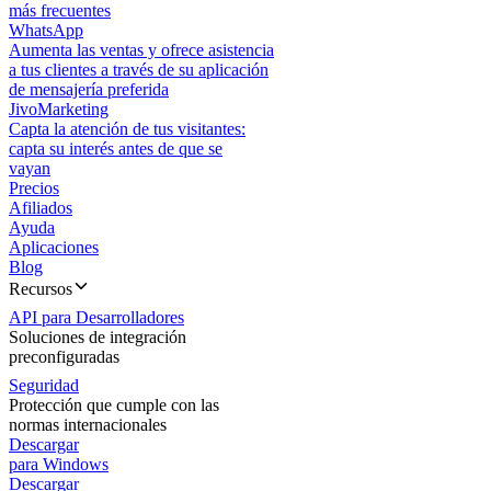
más frecuentes
WhatsApp
Aumenta las ventas y ofrece asistencia
a tus clientes a través de su aplicación
de mensajería preferida
JivoMarketing
Capta la atención de tus visitantes:
capta su interés antes de que se
vayan
Precios
Afiliados
Ayuda
Aplicaciones
Blog
Recursos
API para Desarrolladores
Soluciones de integración
preconfiguradas
Seguridad
Protección que cumple con las
normas internacionales
Descargar
para Windows
Descargar