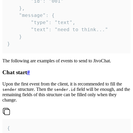
		"id": "001"

	},

	"message": {

		"type": "text",

		"text": "need to think..."

	}

}
The following are examples of events to send to JivoChat.
Chat start
#
Upon the first event from the client, it is recommended to fill the
structure. Then the
field will be enough, and the
sender
sender.id
remaining fields of this structure can be filled only when they
change.
{
