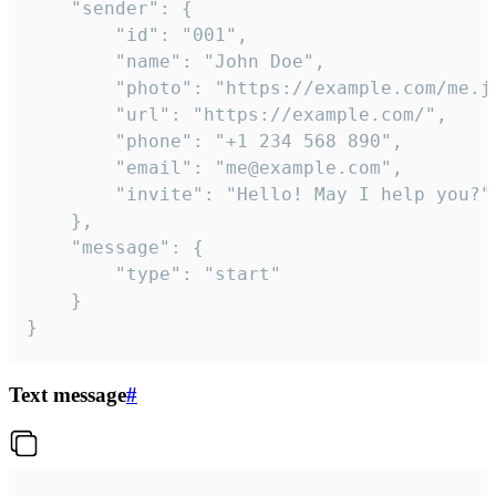
	"sender": {

		"id": "001",

		"name": "John Doe",

		"photo": "https://example.com/me.jpg",

		"url": "https://example.com/",

		"phone": "+1 234 568 890",

		"email": "me@example.com",

		"invite": "Hello! May I help you?"

	},

	"message": {

		"type": "start"

	}

}
Text message
#