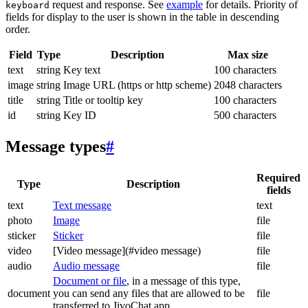
request and response. See
example
for details. Priority of
keyboard
fields for display to the user is shown in the table in descending
order.
Field
Type
Description
Max size
text
string
Key text
100 characters
image
string
Image URL (https or http scheme)
2048 characters
title
string
Title or tooltip key
100 characters
id
string
Key ID
500 characters
Message types
#
Required
Type
Description
fields
text
Text message
text
photo
Image
file
sticker
Sticker
file
video
[Video message](#video message)
file
audio
Audio message
file
Document or file
, in a message of this type,
document
you can send any files that are allowed to be
file
transferred to JivoChat app