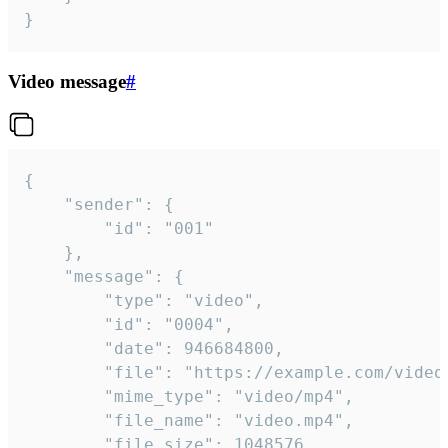
}
Video message
#
{

	"sender": {

		"id": "001"

	},

	"message": {

		"type": "video",

		"id": "0004",

		"date": 946684800,

		"file": "https://example.com/video.mp4",

		"mime_type": "video/mp4",

		"file_name": "video.mp4",

		"file_size": 1048576,
