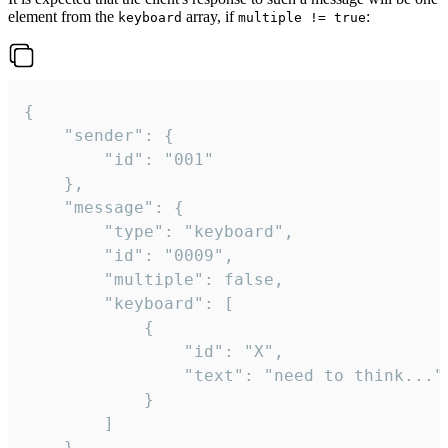
element from the
array, if
:
keyboard
multiple != true
{

	"sender": {

		"id": "001"

	},

	"message": {

		"type": "keyboard",

		"id": "0009",

		"multiple": false,

		"keyboard": [

			{

				"id": "X",

				"text": "need to think..."

			}

		]

	}
