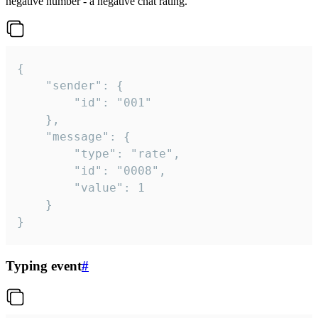
negative number - a negative chat rating.
{

	"sender": {

		"id": "001"

	},

	"message": {

		"type": "rate",

		"id": "0008",

		"value": 1

	}

}
Typing event
#