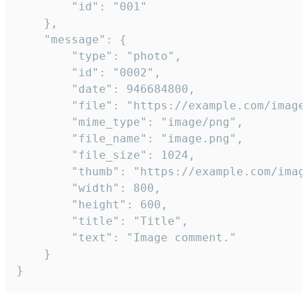
		"id": "001"

	},

	"message": {

		"type": "photo",

		"id": "0002",

		"date": 946684800,

		"file": "https://example.com/image.png",

		"mime_type": "image/png",

		"file_name": "image.png",

		"file_size": 1024,

		"thumb": "https://example.com/image_thumb.png",

		"width": 800,

		"height": 600,

		"title": "Title",

		"text": "Image comment."

	}

}