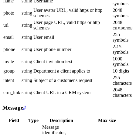
name
string
Username
symbols
User avatar URL, valid https or http
2048
photo
string
schemes
symbols
User page URL, valid https or http
2048
url
string
schemes
символов
255
email
string
User email
symbols
2-15
phone
string
User phone number
symbols
1000
invite
string
Client invitation text
symbols
group
string
Department a client applies to
10 digits
255
intent
string
Subject of a customer's request
characters
2048
crm_link
string
Client URL in a CRM system
characters
Message
#
Field
Type
Description
Max size
Message
identificator,