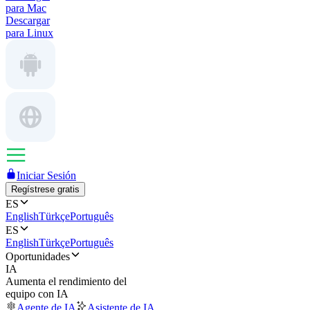
para Mac
Descargar
para Linux
Iniciar Sesión
Regístrese gratis
ES
English
Türkçe
Português
ES
English
Türkçe
Português
Oportunidades
IA
Aumenta el rendimiento del
equipo con IA
Agente de IA
Asistente de IA