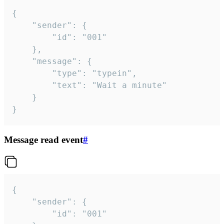
{

	"sender": {

		"id": "001"

	},

	"message": {

		"type": "typein",

		"text": "Wait a minute"

	}

}
Message read event
#
{

	"sender": {

		"id": "001"
