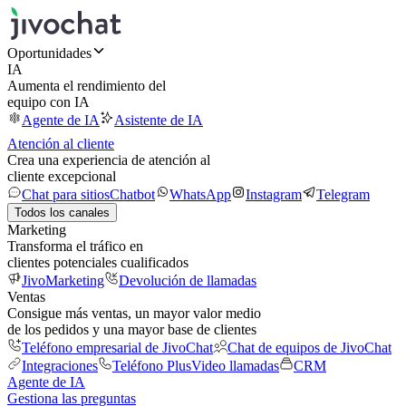
Oportunidades
IA
Aumenta el rendimiento del
equipo con IA
Agente de IA
Asistente de IA
Atención al cliente
Crea una experiencia de atención al
cliente excepcional
Chat para sitios
Chatbot
WhatsApp
Instagram
Telegram
Todos los canales
Marketing
Transforma el tráfico en
clientes potenciales cualificados
JivoMarketing
Devolución de llamadas
Ventas
Consigue más ventas, un mayor valor medio
de los pedidos y una mayor base de clientes
Teléfono empresarial de JivoChat
Chat de equipos de JivoChat
Integraciones
Teléfono Plus
Video llamadas
CRM
Agente de IA
Gestiona las preguntas