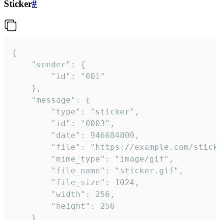
Sticker
#
{

	"sender": {

		"id": "001"

	},

	"message": {

		"type": "sticker",

		"id": "0003",

		"date": 946684800,

		"file": "https://example.com/sticker.gif",

		"mime_type": "image/gif",

		"file_name": "sticker.gif",

		"file_size": 1024,

		"width": 256,

		"height": 256

	}
