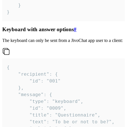
	}

}
Keyboard with answer options
#
The keyboard can only be sent from a JivoChat app user to a client:
{

	"recipient": {

		"id": "001"

	},

	"message": {

		"type": "keyboard",

		"id": "0009",

		"title": "Questionnaire",

		"text": "To be or not to be?",
