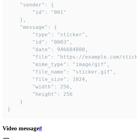
	"sender": {

		"id": "001"

	},

	"message": {

		"type": "sticker",

		"id": "0003",

		"date": 946684800,

		"file": "https://example.com/sticker.gif",

		"mime_type": "image/gif",

		"file_name": "sticker.gif",

		"file_size": 1024,

		"width": 256,

		"height": 256

	}

}
Video message
#