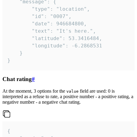
	"message": {

		"type": "location",

		"id": "0007",

		"date": 946684800,

		"text": "It's here.",

		"latitude": 53.3416484,

		"longitude": -6.2868531

	}

}
Chat rating
#
At the moment, 3 options for the
field are used: 0 is
value
interpreted as a refuse to rate, a positive number - a positive rating, a
negative number - a negative chat rating.
{
