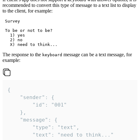
recommended to convert this type of message to a text list to display
to the client, for example:
 Survey

 To be or not to be?

   1) yes

   2) no

The response to the
message can be a text message, for
keyboard
example:
{

	"sender": {

		"id": "001"

	},

	"message": {

		"type": "text",

		"text": "need to think..."
