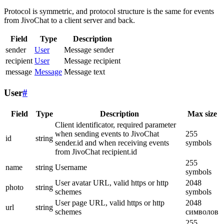
Protocol is symmetric, and protocol structure is the same for events
from JivoChat to a client server and back.
Field
Type
Description
sender
User
Message sender
recipient
User
Message recipient
message
Message
Message text
User
#
Field
Type
Description
Max size
Client identificator, required parameter
when sending events to JivoChat
255
id
string
sender.id and when receiving events
symbols
from JivoChat recipient.id
255
name
string
Username
symbols
User avatar URL, valid https or http
2048
photo
string
schemes
symbols
User page URL, valid https or http
2048
url
string
schemes
символов
255