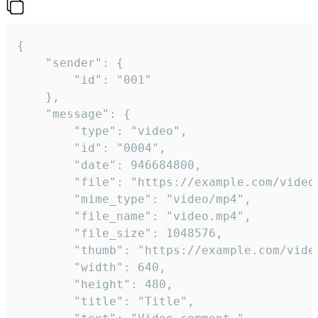
{

	"sender": {

		"id": "001"

	},

	"message": {

		"type": "video",

		"id": "0004",

		"date": 946684800,

		"file": "https://example.com/video.mp4",

		"mime_type": "video/mp4",

		"file_name": "video.mp4",

		"file_size": 1048576,

		"thumb": "https://example.com/video_thumb.png",

		"width": 640,

		"height": 480,

		"title": "Title",
