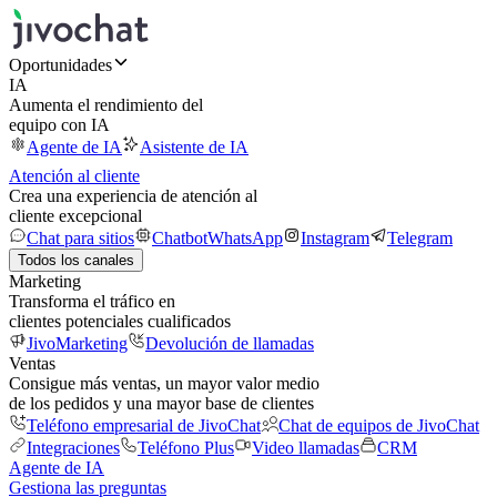
Oportunidades
IA
Aumenta el rendimiento del
equipo con IA
Agente de IA
Asistente de IA
Atención al cliente
Crea una experiencia de atención al
cliente excepcional
Chat para sitios
Chatbot
WhatsApp
Instagram
Telegram
Todos los canales
Marketing
Transforma el tráfico en
clientes potenciales cualificados
JivoMarketing
Devolución de llamadas
Ventas
Consigue más ventas, un mayor valor medio
de los pedidos y una mayor base de clientes
Teléfono empresarial de JivoChat
Chat de equipos de JivoChat
Integraciones
Teléfono Plus
Video llamadas
CRM
Agente de IA
Gestiona las preguntas