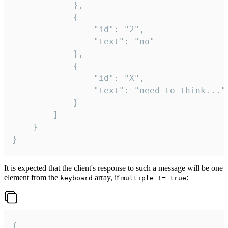
			},

			{

				"id": "2",

				"text": "no"

			},

			{

				"id": "X",

				"text": "need to think..."

			}

		]

	}

}
It is expected that the client's response to such a message will be one
element from the
array, if
:
keyboard
multiple != true
{
