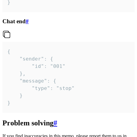
}
Chat end
#
{

	"sender": {

		"id": "001"

	},

	"message": {

		"type": "stop"

	}

}
Problem solving
#
If you find inaccuracies in this memo, please report them to us in