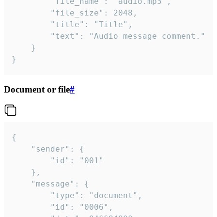
		"file_name": "audio.mp3",

		"file_size": 2048,

		"title": "Title",

		"text": "Audio message comment."

	}

}
Document or file
#
{

	"sender": {

		"id": "001"

	},

	"message": {

		"type": "document",

		"id": "0006",
