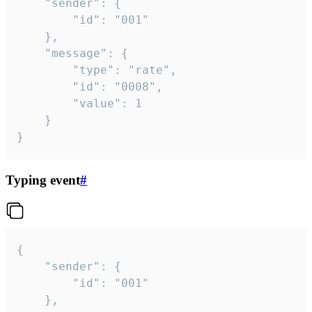
	"sender": {

		"id": "001"

	},

	"message": {

		"type": "rate",

		"id": "0008",

		"value": 1

	}

}
Typing event
#
{

	"sender": {

		"id": "001"

	},
