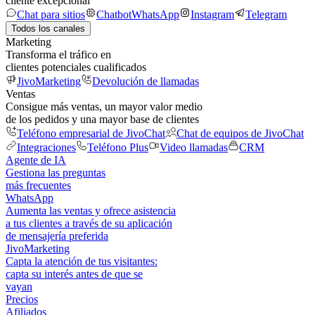
cliente excepcional
Chat para sitios
Chatbot
WhatsApp
Instagram
Telegram
Todos los canales
Marketing
Transforma el tráfico en
clientes potenciales cualificados
JivoMarketing
Devolución de llamadas
Ventas
Consigue más ventas, un mayor valor medio
de los pedidos y una mayor base de clientes
Teléfono empresarial de JivoChat
Chat de equipos de JivoChat
Integraciones
Teléfono Plus
Video llamadas
CRM
Agente de IA
Gestiona las preguntas
más frecuentes
WhatsApp
Aumenta las ventas y ofrece asistencia
a tus clientes a través de su aplicación
de mensajería preferida
JivoMarketing
Capta la atención de tus visitantes:
capta su interés antes de que se
vayan
Precios
Afiliados