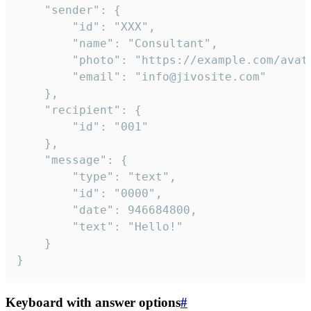
	"sender": {

		"id": "XXX",

		"name": "Consultant",

		"photo": "https://example.com/avatar.png",

		"email": "info@jivosite.com"

	},

	"recipient": {

		"id": "001"

	},

	"message": {

		"type": "text",

		"id": "0000",

		"date": 946684800,

		"text": "Hello!"

	}

}
Keyboard with answer options
#