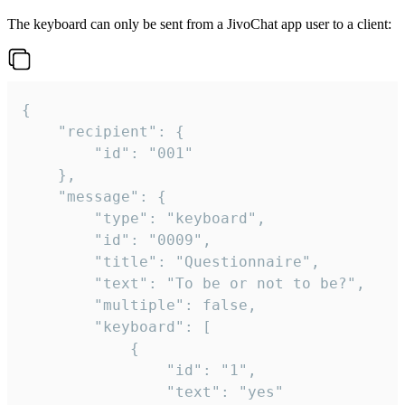
The keyboard can only be sent from a JivoChat app user to a client:
{

	"recipient": {

		"id": "001"

	},

	"message": {

		"type": "keyboard",

		"id": "0009",

		"title": "Questionnaire",

		"text": "To be or not to be?",

		"multiple": false,

		"keyboard": [

			{

				"id": "1",

				"text": "yes"
