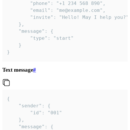
		"phone": "+1 234 568 890",

		"email": "me@example.com",

		"invite": "Hello! May I help you?"

	},

	"message": {

		"type": "start"

	}

}
Text message
#
{

	"sender": {

		"id": "001"

	},

	"message": {
