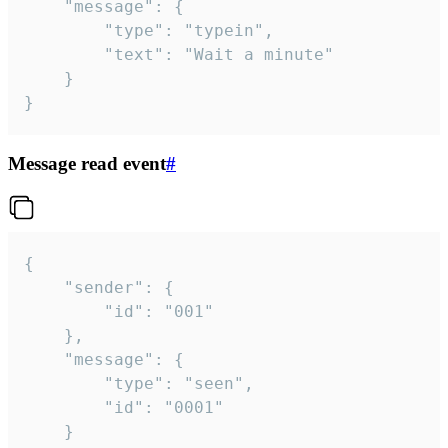
	"message": {

		"type": "typein",

		"text": "Wait a minute"

	}

}
Message read event
#
{

	"sender": {

		"id": "001"

	},

	"message": {

		"type": "seen",

		"id": "0001"

	}
