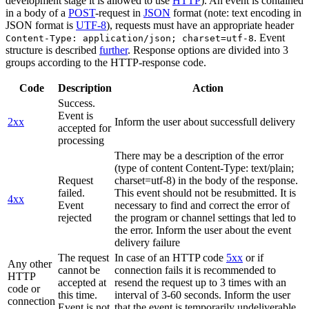
development stage it is allowed to use
HTTP
). An event is contained
in a body of a
POST
-request in
JSON
format (note: text encoding in
JSON format is
UTF-8
), requests must have an appropriate header
. Event
Content-Type: application/json; charset=utf-8
structure is described
further
. Response options are divided into 3
groups according to the HTTP-response code.
Code
Description
Action
Success.
Event is
2xx
Inform the user about successfull delivery
accepted for
processing
There may be a description of the error
(type of content Content-Type: text/plain;
Request
charset=utf-8) in the body of the response.
failed.
This event should not be resubmitted. It is
4xx
Event
necessary to find and correct the error of
rejected
the program or channel settings that led to
the error. Inform the user about the event
delivery failure
The request
In case of an HTTP code
5xx
or if
Any other
cannot be
connection fails it is recommended to
HTTP
accepted at
resend the request up to 3 times with an
code or
this time.
interval of 3-60 seconds. Inform the user
connection
Event is not
that the event is temporarily undeliverable.