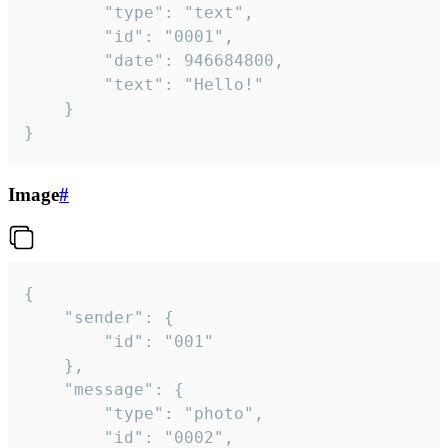
		"type": "text",

		"id": "0001",

		"date": 946684800,

		"text": "Hello!"

	}

}
Image
#
{

	"sender": {

		"id": "001"

	},

	"message": {

		"type": "photo",

		"id": "0002",
