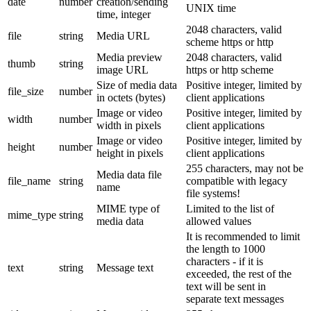
date
number
creation/sending
UNIX time
time, integer
2048 characters, valid
file
string
Media URL
scheme https or http
Media preview
2048 characters, valid
thumb
string
image URL
https or http scheme
Size of media data
Positive integer, limited by
file_size
number
in octets (bytes)
client applications
Image or video
Positive integer, limited by
width
number
width in pixels
client applications
Image or video
Positive integer, limited by
height
number
height in pixels
client applications
255 characters, may not be
Media data file
file_name
string
compatible with legacy
name
file systems!
MIME type of
Limited to the list of
mime_type
string
media data
allowed values
It is recommended to limit
the length to 1000
characters - if it is
text
string
Message text
exceeded, the rest of the
text will be sent in
separate text messages