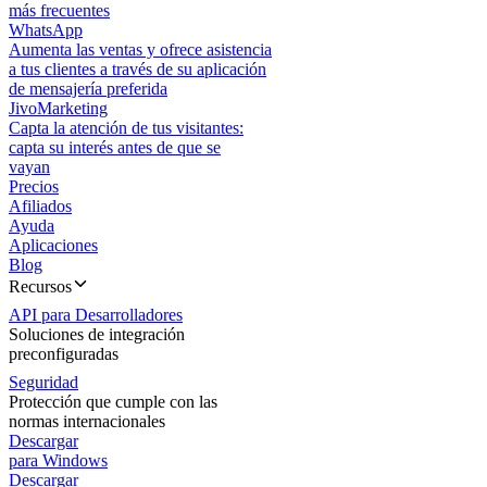
más frecuentes
WhatsApp
Aumenta las ventas y ofrece asistencia
a tus clientes a través de su aplicación
de mensajería preferida
JivoMarketing
Capta la atención de tus visitantes:
capta su interés antes de que se
vayan
Precios
Afiliados
Ayuda
Aplicaciones
Blog
Recursos
API para Desarrolladores
Soluciones de integración
preconfiguradas
Seguridad
Protección que cumple con las
normas internacionales
Descargar
para Windows
Descargar