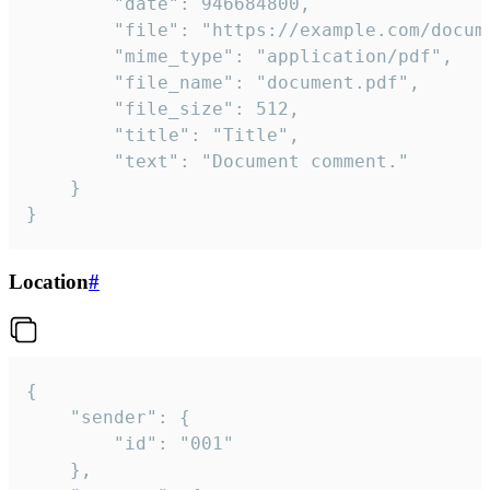
		"date": 946684800,

		"file": "https://example.com/document.pdf",

		"mime_type": "application/pdf",

		"file_name": "document.pdf",

		"file_size": 512,

		"title": "Title",

		"text": "Document comment."

	}

}
Location
#
{

	"sender": {

		"id": "001"

	},
