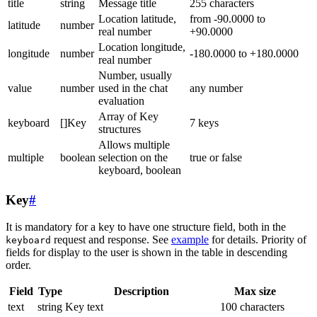
title
string
Message title
255 characters
Location latitude,
from -90.0000 to
latitude
number
real number
+90.0000
Location longitude,
longitude
number
-180.0000 to +180.0000
real number
Number, usually
value
number
used in the chat
any number
evaluation
Array of Key
keyboard
[]Key
7 keys
structures
Allows multiple
multiple
boolean
selection on the
true or false
keyboard, boolean
Key
#
It is mandatory for a key to have one structure field, both in the
request and response. See
example
for details. Priority of
keyboard
fields for display to the user is shown in the table in descending
order.
Field
Type
Description
Max size
text
string
Key text
100 characters