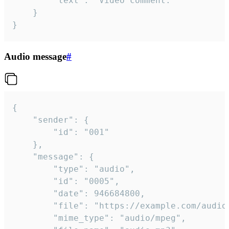
		"text": "Video comment."

	}

}
Audio message
#
{

	"sender": {

		"id": "001"

	},

	"message": {

		"type": "audio",

		"id": "0005",

		"date": 946684800,

		"file": "https://example.com/audio.mp3",

		"mime_type": "audio/mpeg",
