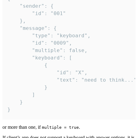
	"sender": {

		"id": "001"

	},

	"message": {

		"type": "keyboard",

		"id": "0009",

		"multiple": false,

		"keyboard": [

			{

				"id": "X",

				"text": "need to think..."

			}

		]

	}

}
or more than one, if
.
multiple = true
If client’s app does not support a keyboard with answer options, it is