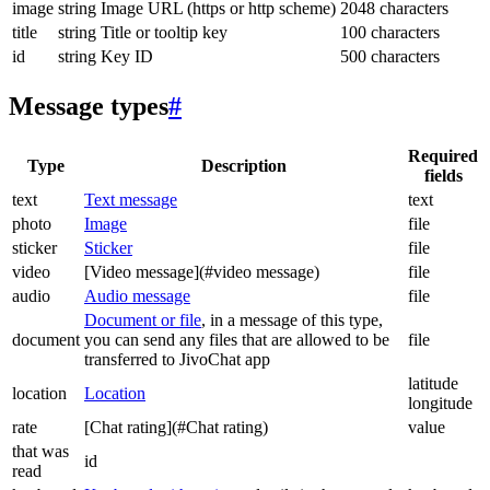
image
string
Image URL (https or http scheme)
2048 characters
title
string
Title or tooltip key
100 characters
id
string
Key ID
500 characters
Message types
#
Required
Type
Description
fields
text
Text message
text
photo
Image
file
sticker
Sticker
file
video
[Video message](#video message)
file
audio
Audio message
file
Document or file
, in a message of this type,
document
you can send any files that are allowed to be
file
transferred to JivoChat app
latitude
location
Location
longitude
rate
[Chat rating](#Chat rating)
value
that was
id
read