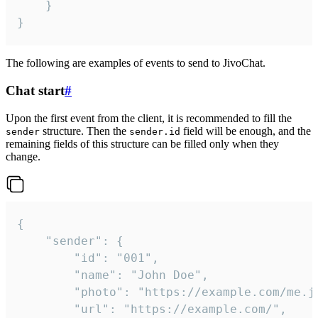
	}

}
The following are examples of events to send to JivoChat.
Chat start
#
Upon the first event from the client, it is recommended to fill the
structure. Then the
field will be enough, and the
sender
sender.id
remaining fields of this structure can be filled only when they
change.
{

	"sender": {

		"id": "001",

		"name": "John Doe",

		"photo": "https://example.com/me.jpg",

		"url": "https://example.com/",
