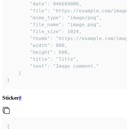
		"date": 946684800,

		"file": "https://example.com/image.png",

		"mime_type": "image/png",

		"file_name": "image.png",

		"file_size": 1024,

		"thumb": "https://example.com/image_thumb.png",

		"width": 800,

		"height": 600,

		"title": "Title",

		"text": "Image comment."

	}

}
Sticker
#
{
