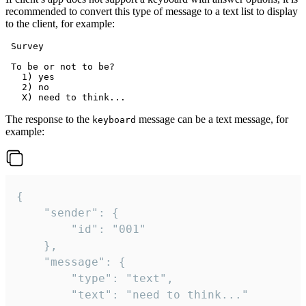
recommended to convert this type of message to a text list to display
to the client, for example:
 Survey

 To be or not to be?

   1) yes

   2) no

The response to the
message can be a text message, for
keyboard
example:
{

	"sender": {

		"id": "001"

	},

	"message": {

		"type": "text",

		"text": "need to think..."
