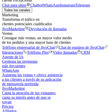
cliente excepcional
Chat para sitios
Chatbot
WhatsApp
Instagram
Telegram
Todos los canales
Marketing
Transforma el tráfico en
clientes potenciales cualificados
JivoMarketing
Devolución de llamadas
Ventas
Consigue más ventas, un mayor valor medio
de los pedidos y una mayor base de clientes
Teléfono empresarial de JivoChat
Chat de equipos de JivoChat
Integraciones
Teléfono Plus
Video llamadas
CRM
Agente de IA
Gestiona las preguntas
más frecuentes
WhatsApp
Aumenta las ventas y ofrece asistencia
a tus clientes a través de su aplicación
de mensajería preferida
JivoMarketing
Capta la atención de tus visitantes:
capta su interés antes de que se
vayan
Precios
Afiliados