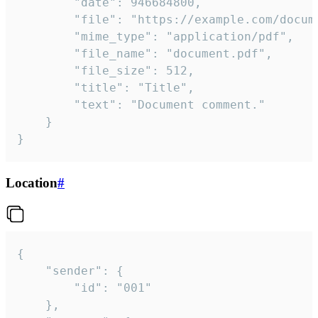
		"date": 946684800,

		"file": "https://example.com/document.pdf",

		"mime_type": "application/pdf",

		"file_name": "document.pdf",

		"file_size": 512,

		"title": "Title",

		"text": "Document comment."

	}

}
Location
#
{

	"sender": {

		"id": "001"

	},
