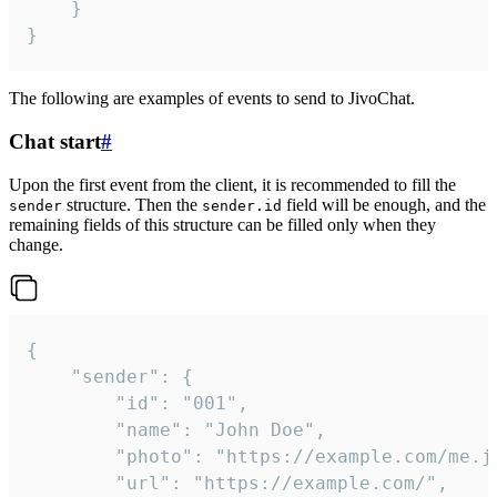
	}

}
The following are examples of events to send to JivoChat.
Chat start
#
Upon the first event from the client, it is recommended to fill the
structure. Then the
field will be enough, and the
sender
sender.id
remaining fields of this structure can be filled only when they
change.
{

	"sender": {

		"id": "001",

		"name": "John Doe",

		"photo": "https://example.com/me.jpg",

		"url": "https://example.com/",
