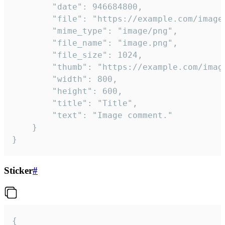
		"date": 946684800,

		"file": "https://example.com/image.png",

		"mime_type": "image/png",

		"file_name": "image.png",

		"file_size": 1024,

		"thumb": "https://example.com/image_thumb.png",

		"width": 800,

		"height": 600,

		"title": "Title",

		"text": "Image comment."

	}

}
Sticker
#
{
