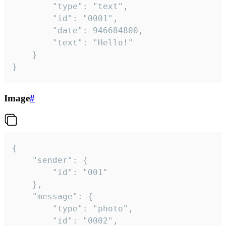
		"type": "text",

		"id": "0001",

		"date": 946684800,

		"text": "Hello!"

	}

}
Image
#
{

	"sender": {

		"id": "001"

	},

	"message": {

		"type": "photo",

		"id": "0002",
