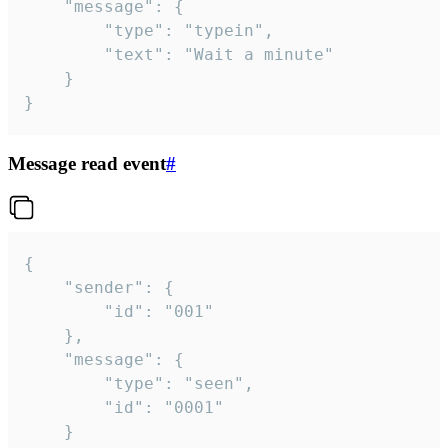
	"message": {

		"type": "typein",

		"text": "Wait a minute"

	}

}
Message read event
#
{

	"sender": {

		"id": "001"

	},

	"message": {

		"type": "seen",

		"id": "0001"

	}
