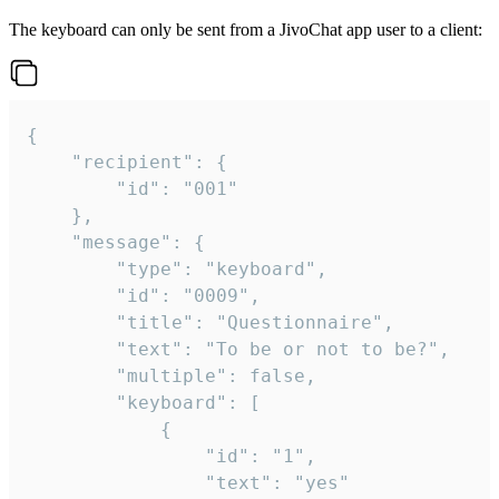
The keyboard can only be sent from a JivoChat app user to a client:
{

	"recipient": {

		"id": "001"

	},

	"message": {

		"type": "keyboard",

		"id": "0009",

		"title": "Questionnaire",

		"text": "To be or not to be?",

		"multiple": false,

		"keyboard": [

			{

				"id": "1",

				"text": "yes"
