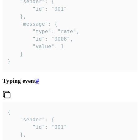
	"sender": {

		"id": "001"

	},

	"message": {

		"type": "rate",

		"id": "0008",

		"value": 1

	}

}
Typing event
#
{

	"sender": {

		"id": "001"

	},
