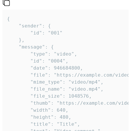
{

	"sender": {

		"id": "001"

	},

	"message": {

		"type": "video",

		"id": "0004",

		"date": 946684800,

		"file": "https://example.com/video.mp4",

		"mime_type": "video/mp4",

		"file_name": "video.mp4",

		"file_size": 1048576,

		"thumb": "https://example.com/video_thumb.png",

		"width": 640,

		"height": 480,

		"title": "Title",
