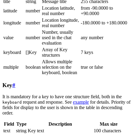
title
string
Message title
255 characters
Location latitude,
from -90.0000 to
latitude
number
real number
+90.0000
Location longitude,
longitude
number
-180.0000 to +180.0000
real number
Number, usually
value
number
used in the chat
any number
evaluation
Array of Key
keyboard
[]Key
7 keys
structures
Allows multiple
multiple
boolean
selection on the
true or false
keyboard, boolean
Key
#
It is mandatory for a key to have one structure field, both in the
request and response. See
example
for details. Priority of
keyboard
fields for display to the user is shown in the table in descending
order.
Field
Type
Description
Max size
text
string
Key text
100 characters