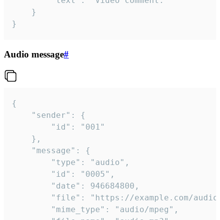
		"text": "Video comment."

	}

}
Audio message
#
{

	"sender": {

		"id": "001"

	},

	"message": {

		"type": "audio",

		"id": "0005",

		"date": 946684800,

		"file": "https://example.com/audio.mp3",

		"mime_type": "audio/mpeg",
