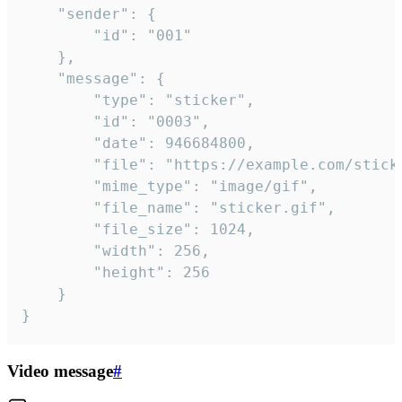
	"sender": {

		"id": "001"

	},

	"message": {

		"type": "sticker",

		"id": "0003",

		"date": 946684800,

		"file": "https://example.com/sticker.gif",

		"mime_type": "image/gif",

		"file_name": "sticker.gif",

		"file_size": 1024,

		"width": 256,

		"height": 256

	}

}
Video message
#