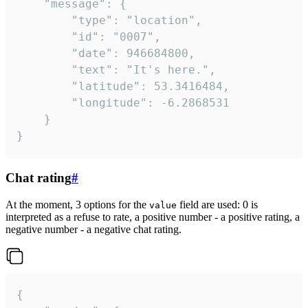
	"message": {

		"type": "location",

		"id": "0007",

		"date": 946684800,

		"text": "It's here.",

		"latitude": 53.3416484,

		"longitude": -6.2868531

	}

}
Chat rating
#
At the moment, 3 options for the
field are used: 0 is
value
interpreted as a refuse to rate, a positive number - a positive rating, a
negative number - a negative chat rating.
{
