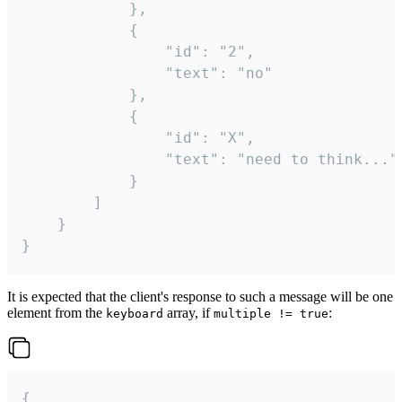
			},

			{

				"id": "2",

				"text": "no"

			},

			{

				"id": "X",

				"text": "need to think..."

			}

		]

	}

}
It is expected that the client's response to such a message will be one
element from the
array, if
:
keyboard
multiple != true
{
