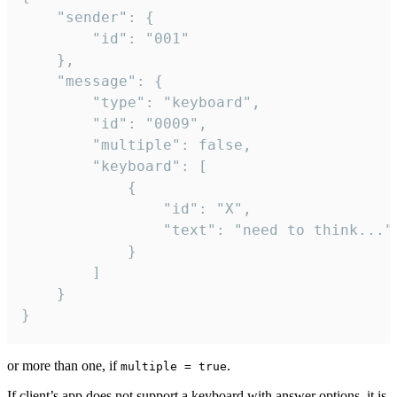
	"sender": {

		"id": "001"

	},

	"message": {

		"type": "keyboard",

		"id": "0009",

		"multiple": false,

		"keyboard": [

			{

				"id": "X",

				"text": "need to think..."

			}

		]

	}

}
or more than one, if
.
multiple = true
If client’s app does not support a keyboard with answer options, it is