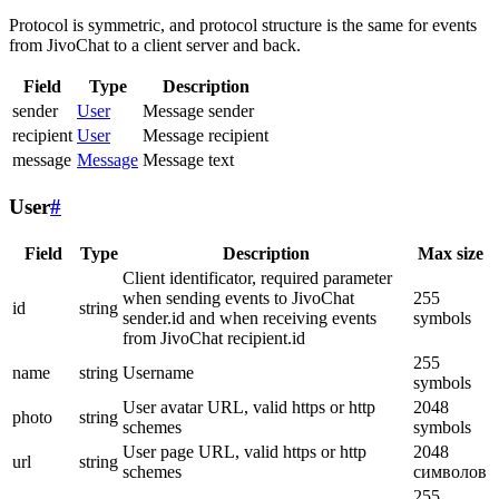
Protocol is symmetric, and protocol structure is the same for events
from JivoChat to a client server and back.
Field
Type
Description
sender
User
Message sender
recipient
User
Message recipient
message
Message
Message text
User
#
Field
Type
Description
Max size
Client identificator, required parameter
when sending events to JivoChat
255
id
string
sender.id and when receiving events
symbols
from JivoChat recipient.id
255
name
string
Username
symbols
User avatar URL, valid https or http
2048
photo
string
schemes
symbols
User page URL, valid https or http
2048
url
string
schemes
символов
255