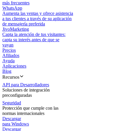
más frecuentes
WhatsApp
Aumenta las ventas y ofrece asistencia
a tus clientes a través de su aplicación
de mensajería preferida
JivoMarketing
Capta la atención de tus visitantes:
capta su interés antes de que se
vayan
Precios
Afiliados
Ayuda
Aplicaciones
Blog
Recursos
API para Desarrolladores
Soluciones de integración
preconfiguradas
Seguridad
Protección que cumple con las
normas internacionales
Descargar
para Windows
Descargar