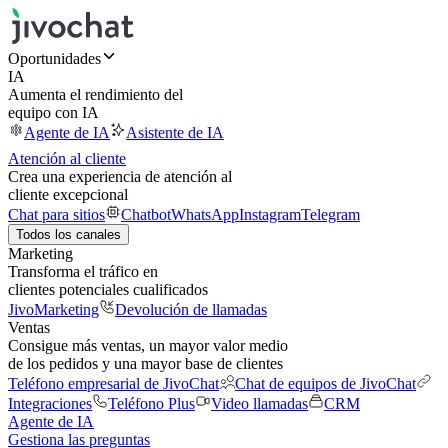
Oportunidades
IA
Aumenta el rendimiento del
equipo con IA
Agente de IA
Asistente de IA
Atención al cliente
Crea una experiencia de atención al
cliente excepcional
Chat para sitios
Chatbot
WhatsApp
Instagram
Telegram
Todos los canales
Marketing
Transforma el tráfico en
clientes potenciales cualificados
JivoMarketing
Devolución de llamadas
Ventas
Consigue más ventas, un mayor valor medio
de los pedidos y una mayor base de clientes
Teléfono empresarial de JivoChat
Chat de equipos de JivoChat
Integraciones
Teléfono Plus
Video llamadas
CRM
Agente de IA
Gestiona las preguntas