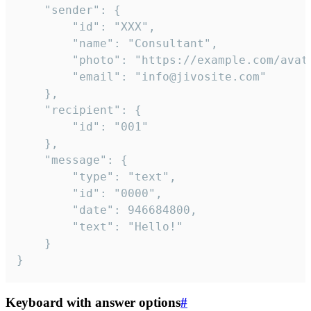
	"sender": {

		"id": "XXX",

		"name": "Consultant",

		"photo": "https://example.com/avatar.png",

		"email": "info@jivosite.com"

	},

	"recipient": {

		"id": "001"

	},

	"message": {

		"type": "text",

		"id": "0000",

		"date": 946684800,

		"text": "Hello!"

	}

}
Keyboard with answer options
#