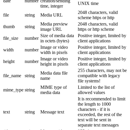
date
number
creation/sending
UNIX time
time, integer
2048 characters, valid
file
string
Media URL
scheme https or http
Media preview
2048 characters, valid
thumb
string
image URL
https or http scheme
Size of media data
Positive integer, limited by
file_size
number
in octets (bytes)
client applications
Image or video
Positive integer, limited by
width
number
width in pixels
client applications
Image or video
Positive integer, limited by
height
number
height in pixels
client applications
255 characters, may not be
Media data file
file_name
string
compatible with legacy
name
file systems!
MIME type of
Limited to the list of
mime_type
string
media data
allowed values
It is recommended to limit
the length to 1000
characters - if it is
text
string
Message text
exceeded, the rest of the
text will be sent in
separate text messages