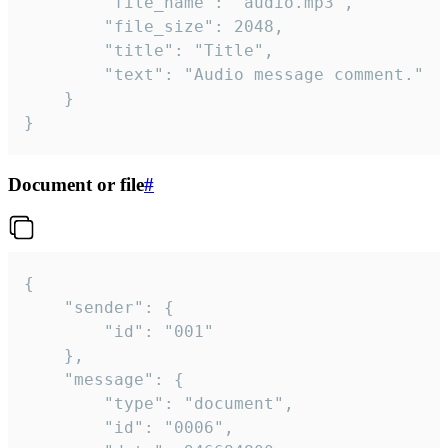
		"file_name": "audio.mp3",

		"file_size": 2048,

		"title": "Title",

		"text": "Audio message comment."

	}

}
Document or file
#
{

	"sender": {

		"id": "001"

	},

	"message": {

		"type": "document",

		"id": "0006",
