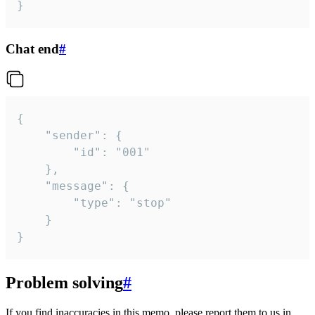
}
Chat end
#
{

	"sender": {

		"id": "001"

	},

	"message": {

		"type": "stop"

	}

}
Problem solving
#
If you find inaccuracies in this memo, please report them to us in