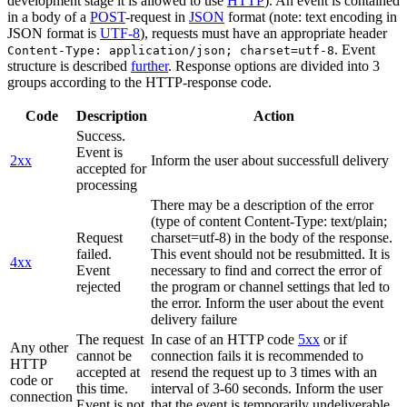
development stage it is allowed to use
HTTP
). An event is contained
in a body of a
POST
-request in
JSON
format (note: text encoding in
JSON format is
UTF-8
), requests must have an appropriate header
. Event
Content-Type: application/json; charset=utf-8
structure is described
further
. Response options are divided into 3
groups according to the HTTP-response code.
Code
Description
Action
Success.
Event is
2xx
Inform the user about successfull delivery
accepted for
processing
There may be a description of the error
(type of content Content-Type: text/plain;
Request
charset=utf-8) in the body of the response.
failed.
This event should not be resubmitted. It is
4xx
Event
necessary to find and correct the error of
rejected
the program or channel settings that led to
the error. Inform the user about the event
delivery failure
The request
In case of an HTTP code
5xx
or if
Any other
cannot be
connection fails it is recommended to
HTTP
accepted at
resend the request up to 3 times with an
code or
this time.
interval of 3-60 seconds. Inform the user
connection
Event is not
that the event is temporarily undeliverable.