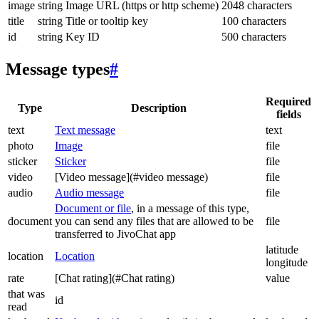
image
string
Image URL (https or http scheme)
2048 characters
title
string
Title or tooltip key
100 characters
id
string
Key ID
500 characters
Message types
#
Required
Type
Description
fields
text
Text message
text
photo
Image
file
sticker
Sticker
file
video
[Video message](#video message)
file
audio
Audio message
file
Document or file
, in a message of this type,
document
you can send any files that are allowed to be
file
transferred to JivoChat app
latitude
location
Location
longitude
rate
[Chat rating](#Chat rating)
value
that was
id
read