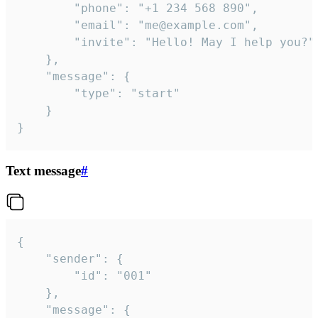
		"phone": "+1 234 568 890",

		"email": "me@example.com",

		"invite": "Hello! May I help you?"

	},

	"message": {

		"type": "start"

	}

}
Text message
#
{

	"sender": {

		"id": "001"

	},

	"message": {
