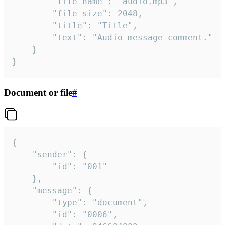
		"file_name": "audio.mp3",

		"file_size": 2048,

		"title": "Title",

		"text": "Audio message comment."

	}

}
Document or file
#
{

	"sender": {

		"id": "001"

	},

	"message": {

		"type": "document",

		"id": "0006",
