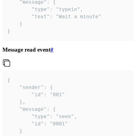
	"message": {

		"type": "typein",

		"text": "Wait a minute"

	}

}
Message read event
#
{

	"sender": {

		"id": "001"

	},

	"message": {

		"type": "seen",

		"id": "0001"

	}
