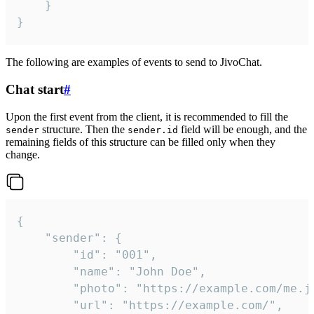
	}

}
The following are examples of events to send to JivoChat.
Chat start
#
Upon the first event from the client, it is recommended to fill the
structure. Then the
field will be enough, and the
sender
sender.id
remaining fields of this structure can be filled only when they
change.
{

	"sender": {

		"id": "001",

		"name": "John Doe",

		"photo": "https://example.com/me.jpg",

		"url": "https://example.com/",
