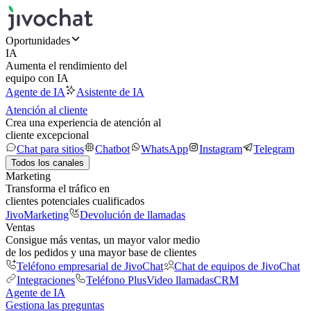
Oportunidades
IA
Aumenta el rendimiento del
equipo con IA
Agente de IA
Asistente de IA
Atención al cliente
Crea una experiencia de atención al
cliente excepcional
Chat para sitios
Chatbot
WhatsApp
Instagram
Telegram
Todos los canales
Marketing
Transforma el tráfico en
clientes potenciales cualificados
JivoMarketing
Devolución de llamadas
Ventas
Consigue más ventas, un mayor valor medio
de los pedidos y una mayor base de clientes
Teléfono empresarial de JivoChat
Chat de equipos de JivoChat
Integraciones
Teléfono Plus
Video llamadas
CRM
Agente de IA
Gestiona las preguntas