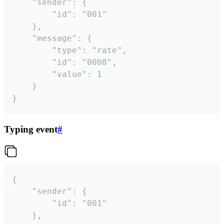
	"sender": {

		"id": "001"

	},

	"message": {

		"type": "rate",

		"id": "0008",

		"value": 1

	}

}
Typing event
#
{

	"sender": {

		"id": "001"

	},
