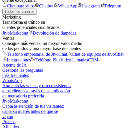
cliente excepcional
Chat para sitios
Chatbot
WhatsApp
Instagram
Telegram
Todos los canales
Marketing
Transforma el tráfico en
clientes potenciales cualificados
JivoMarketing
Devolución de llamadas
Ventas
Consigue más ventas, un mayor valor medio
de los pedidos y una mayor base de clientes
Teléfono empresarial de JivoChat
Chat de equipos de JivoChat
Integraciones
Teléfono Plus
Video llamadas
CRM
Agente de IA
Gestiona las preguntas
más frecuentes
WhatsApp
Aumenta las ventas y ofrece asistencia
a tus clientes a través de su aplicación
de mensajería preferida
JivoMarketing
Capta la atención de tus visitantes:
capta su interés antes de que se
vayan
Precios
Afiliados