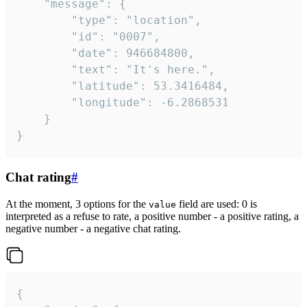
	"message": {

		"type": "location",

		"id": "0007",

		"date": 946684800,

		"text": "It's here.",

		"latitude": 53.3416484,

		"longitude": -6.2868531

	}

}
Chat rating
#
At the moment, 3 options for the
field are used: 0 is
value
interpreted as a refuse to rate, a positive number - a positive rating, a
negative number - a negative chat rating.
{
