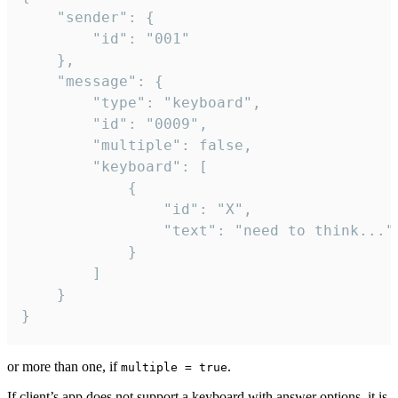
	"sender": {

		"id": "001"

	},

	"message": {

		"type": "keyboard",

		"id": "0009",

		"multiple": false,

		"keyboard": [

			{

				"id": "X",

				"text": "need to think..."

			}

		]

	}

}
or more than one, if
.
multiple = true
If client’s app does not support a keyboard with answer options, it is