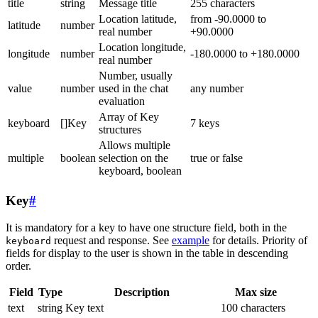
title
string
Message title
255 characters
Location latitude,
from -90.0000 to
latitude
number
real number
+90.0000
Location longitude,
longitude
number
-180.0000 to +180.0000
real number
Number, usually
value
number
used in the chat
any number
evaluation
Array of Key
keyboard
[]Key
7 keys
structures
Allows multiple
multiple
boolean
selection on the
true or false
keyboard, boolean
Key
#
It is mandatory for a key to have one structure field, both in the
request and response. See
example
for details. Priority of
keyboard
fields for display to the user is shown in the table in descending
order.
Field
Type
Description
Max size
text
string
Key text
100 characters