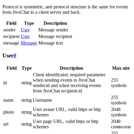
Protocol is symmetric, and protocol structure is the same for events
from JivoChat to a client server and back.
Field
Type
Description
sender
User
Message sender
recipient
User
Message recipient
message
Message
Message text
User
#
Field
Type
Description
Max size
Client identificator, required parameter
when sending events to JivoChat
255
id
string
sender.id and when receiving events
symbols
from JivoChat recipient.id
255
name
string
Username
symbols
User avatar URL, valid https or http
2048
photo
string
schemes
symbols
User page URL, valid https or http
2048
url
string
schemes
символов
255