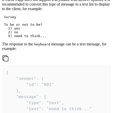
recommended to convert this type of message to a text list to display
to the client, for example:
 Survey

 To be or not to be?

   1) yes

   2) no

The response to the
message can be a text message, for
keyboard
example:
{

	"sender": {

		"id": "001"

	},

	"message": {

		"type": "text",

		"text": "need to think..."
