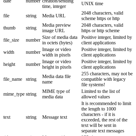
date
number
creation/sending
UNIX time
time, integer
2048 characters, valid
file
string
Media URL
scheme https or http
Media preview
2048 characters, valid
thumb
string
image URL
https or http scheme
Size of media data
Positive integer, limited by
file_size
number
in octets (bytes)
client applications
Image or video
Positive integer, limited by
width
number
width in pixels
client applications
Image or video
Positive integer, limited by
height
number
height in pixels
client applications
255 characters, may not be
Media data file
file_name
string
compatible with legacy
name
file systems!
MIME type of
Limited to the list of
mime_type
string
media data
allowed values
It is recommended to limit
the length to 1000
characters - if it is
text
string
Message text
exceeded, the rest of the
text will be sent in
separate text messages