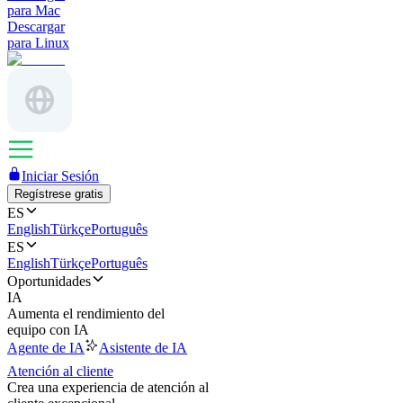
para Mac
Descargar
para Linux
Iniciar Sesión
Regístrese gratis
ES
English
Türkçe
Português
ES
English
Türkçe
Português
Oportunidades
IA
Aumenta el rendimiento del
equipo con IA
Agente de IA
Asistente de IA
Atención al cliente
Crea una experiencia de atención al