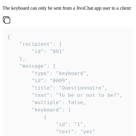
The keyboard can only be sent from a JivoChat app user to a client:
{

	"recipient": {

		"id": "001"

	},

	"message": {

		"type": "keyboard",

		"id": "0009",

		"title": "Questionnaire",

		"text": "To be or not to be?",

		"multiple": false,

		"keyboard": [

			{

				"id": "1",

				"text": "yes"
