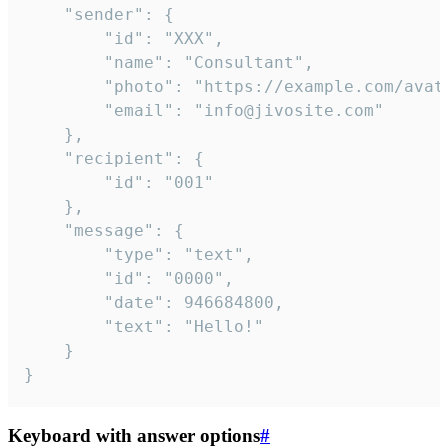
	"sender": {

		"id": "XXX",

		"name": "Consultant",

		"photo": "https://example.com/avatar.png",

		"email": "info@jivosite.com"

	},

	"recipient": {

		"id": "001"

	},

	"message": {

		"type": "text",

		"id": "0000",

		"date": 946684800,

		"text": "Hello!"

	}

}
Keyboard with answer options
#