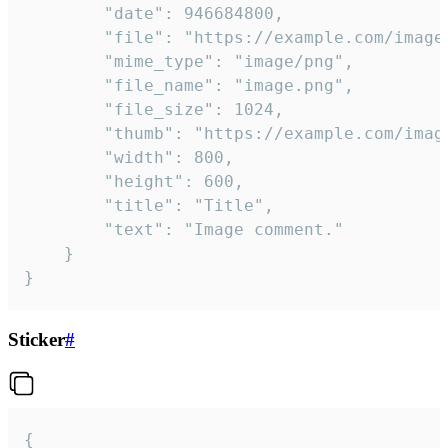
		"date": 946684800,

		"file": "https://example.com/image.png",

		"mime_type": "image/png",

		"file_name": "image.png",

		"file_size": 1024,

		"thumb": "https://example.com/image_thumb.png",

		"width": 800,

		"height": 600,

		"title": "Title",

		"text": "Image comment."

	}

}
Sticker
#
{
