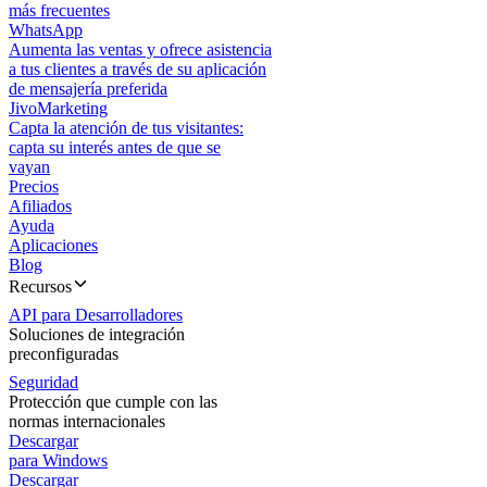
más frecuentes
WhatsApp
Aumenta las ventas y ofrece asistencia
a tus clientes a través de su aplicación
de mensajería preferida
JivoMarketing
Capta la atención de tus visitantes:
capta su interés antes de que se
vayan
Precios
Afiliados
Ayuda
Aplicaciones
Blog
Recursos
API para Desarrolladores
Soluciones de integración
preconfiguradas
Seguridad
Protección que cumple con las
normas internacionales
Descargar
para Windows
Descargar