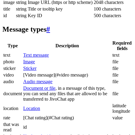
image
string
Image URL (https or http scheme)
2048 characters
title
string
Title or tooltip key
100 characters
id
string
Key ID
500 characters
Message types
#
Required
Type
Description
fields
text
Text message
text
photo
Image
file
sticker
Sticker
file
video
[Video message](#video message)
file
audio
Audio message
file
Document or file
, in a message of this type,
document
you can send any files that are allowed to be
file
transferred to JivoChat app
latitude
location
Location
longitude
rate
[Chat rating](#Chat rating)
value
that was
id
read