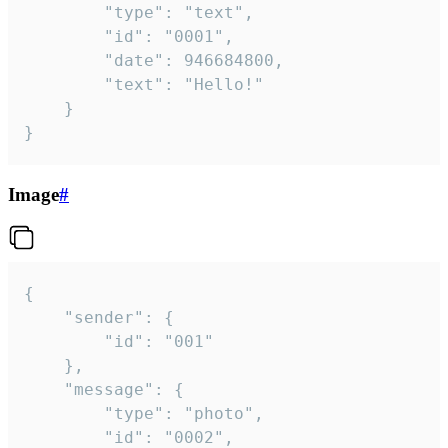
		"type": "text",

		"id": "0001",

		"date": 946684800,

		"text": "Hello!"

	}

}
Image
#
{

	"sender": {

		"id": "001"

	},

	"message": {

		"type": "photo",

		"id": "0002",
