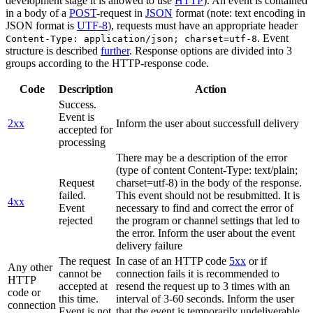
development stage it is allowed to use
HTTP
). An event is contained
in a body of a
POST
-request in
JSON
format (note: text encoding in
JSON format is
UTF-8
), requests must have an appropriate header
. Event
Content-Type: application/json; charset=utf-8
structure is described
further
. Response options are divided into 3
groups according to the HTTP-response code.
Code
Description
Action
Success.
Event is
2xx
Inform the user about successfull delivery
accepted for
processing
There may be a description of the error
(type of content Content-Type: text/plain;
Request
charset=utf-8) in the body of the response.
failed.
This event should not be resubmitted. It is
4xx
Event
necessary to find and correct the error of
rejected
the program or channel settings that led to
the error. Inform the user about the event
delivery failure
The request
In case of an HTTP code
5xx
or if
Any other
cannot be
connection fails it is recommended to
HTTP
accepted at
resend the request up to 3 times with an
code or
this time.
interval of 3-60 seconds. Inform the user
connection
Event is not
that the event is temporarily undeliverable.