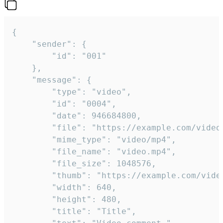
{

	"sender": {

		"id": "001"

	},

	"message": {

		"type": "video",

		"id": "0004",

		"date": 946684800,

		"file": "https://example.com/video.mp4",

		"mime_type": "video/mp4",

		"file_name": "video.mp4",

		"file_size": 1048576,

		"thumb": "https://example.com/video_thumb.png",

		"width": 640,

		"height": 480,

		"title": "Title",
