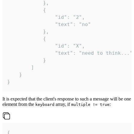
			},

			{

				"id": "2",

				"text": "no"

			},

			{

				"id": "X",

				"text": "need to think..."

			}

		]

	}

}
It is expected that the client's response to such a message will be one
element from the
array, if
:
keyboard
multiple != true
{
