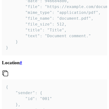
		"date": 946684800,

		"file": "https://example.com/document.pdf",

		"mime_type": "application/pdf",

		"file_name": "document.pdf",

		"file_size": 512,

		"title": "Title",

		"text": "Document comment."

	}

}
Location
#
{

	"sender": {

		"id": "001"

	},
