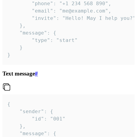
		"phone": "+1 234 568 890",

		"email": "me@example.com",

		"invite": "Hello! May I help you?"

	},

	"message": {

		"type": "start"

	}

}
Text message
#
{

	"sender": {

		"id": "001"

	},

	"message": {
