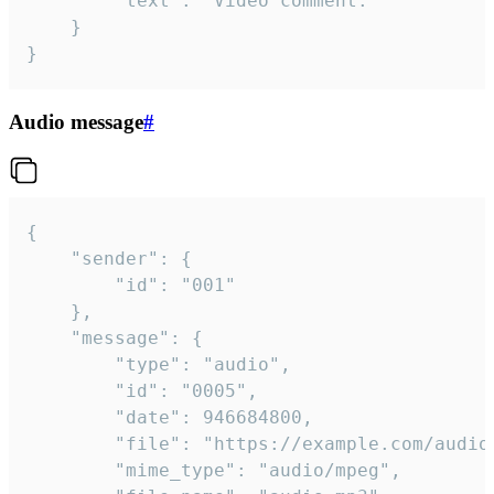
		"text": "Video comment."

	}

}
Audio message
#
{

	"sender": {

		"id": "001"

	},

	"message": {

		"type": "audio",

		"id": "0005",

		"date": 946684800,

		"file": "https://example.com/audio.mp3",

		"mime_type": "audio/mpeg",
