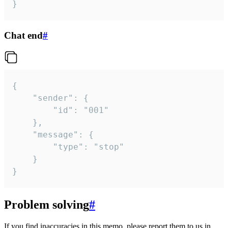
}
Chat end
#
{

	"sender": {

		"id": "001"

	},

	"message": {

		"type": "stop"

	}

}
Problem solving
#
If you find inaccuracies in this memo, please report them to us in