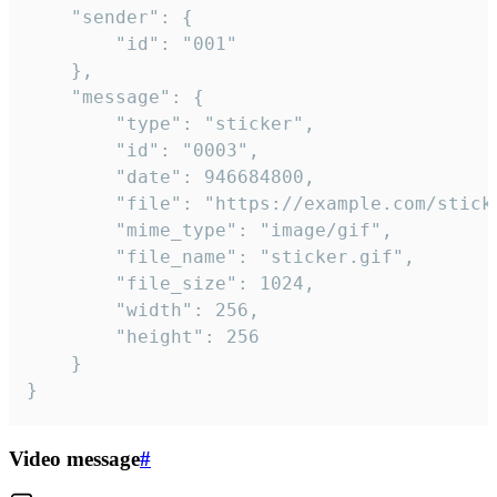
	"sender": {

		"id": "001"

	},

	"message": {

		"type": "sticker",

		"id": "0003",

		"date": 946684800,

		"file": "https://example.com/sticker.gif",

		"mime_type": "image/gif",

		"file_name": "sticker.gif",

		"file_size": 1024,

		"width": 256,

		"height": 256

	}

}
Video message
#