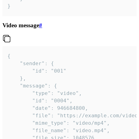
}
Video message
#
{

	"sender": {

		"id": "001"

	},

	"message": {

		"type": "video",

		"id": "0004",

		"date": 946684800,

		"file": "https://example.com/video.mp4",

		"mime_type": "video/mp4",

		"file_name": "video.mp4",

		"file_size": 1048576,
