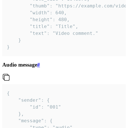
		"thumb": "https://example.com/video_thumb.png",

		"width": 640,

		"height": 480,

		"title": "Title",

		"text": "Video comment."

	}

}
Audio message
#
{

	"sender": {

		"id": "001"

	},

	"message": {

		"type": "audio",
