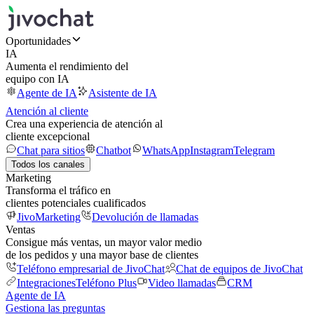
Oportunidades
IA
Aumenta el rendimiento del
equipo con IA
Agente de IA
Asistente de IA
Atención al cliente
Crea una experiencia de atención al
cliente excepcional
Chat para sitios
Chatbot
WhatsApp
Instagram
Telegram
Todos los canales
Marketing
Transforma el tráfico en
clientes potenciales cualificados
JivoMarketing
Devolución de llamadas
Ventas
Consigue más ventas, un mayor valor medio
de los pedidos y una mayor base de clientes
Teléfono empresarial de JivoChat
Chat de equipos de JivoChat
Integraciones
Teléfono Plus
Video llamadas
CRM
Agente de IA
Gestiona las preguntas