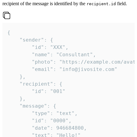
recipient of the message is identified by the
field.
recipient.id
{

	"sender": {

		"id": "XXX",

		"name": "Consultant",

		"photo": "https://example.com/avatar.png",

		"email": "info@jivosite.com"

	},

	"recipient": {

		"id": "001"

	},

	"message": {

		"type": "text",

		"id": "0000",

		"date": 946684800,

		"text": "Hello!"
