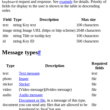
request and response. See
example
for details. Priority of
keyboard
fields for display to the user is shown in the table in descending
order.
Field
Type
Description
Max size
text
string
Key text
100 characters
image
string
Image URL (https or http scheme)
2048 characters
title
string
Title or tooltip key
100 characters
id
string
Key ID
500 characters
Message types
#
Required
Type
Description
fields
text
Text message
text
photo
Image
file
sticker
Sticker
file
video
[Video message](#video message)
file
audio
Audio message
file
Document or file
, in a message of this type,
document
you can send any files that are allowed to be
file
transferred to JivoChat app