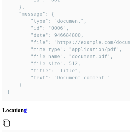
	},

	"message": {

		"type": "document",

		"id": "0006",

		"date": 946684800,

		"file": "https://example.com/document.pdf",

		"mime_type": "application/pdf",

		"file_name": "document.pdf",

		"file_size": 512,

		"title": "Title",

		"text": "Document comment."

	}

}
Location
#