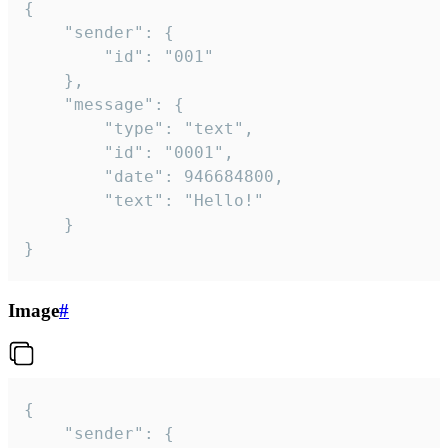
{

	"sender": {

		"id": "001"

	},

	"message": {

		"type": "text",

		"id": "0001",

		"date": 946684800,

		"text": "Hello!"

	}

}
Image
#
{

	"sender": {
