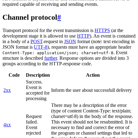
required capable of receiving and sending events.
Channel protocol
#
Transport protocol for the event transmission is
HTTPS
(at the
development stage it is allowed to use
HTTP
). An event is contained
in a body of a
POST
-request in
JSON
format (note: text encoding in
JSON format is
UTF-8
), requests must have an appropriate header
. Event
Content-Type: application/json; charset=utf-8
structure is described
further
. Response options are divided into 3
groups according to the HTTP-response code.
Code
Description
Action
Success.
Event is
2xx
Inform the user about successfull delivery
accepted for
processing
There may be a description of the error
(type of content Content-Type: text/plain;
Request
charset=utf-8) in the body of the response.
failed.
This event should not be resubmitted. It is
4xx
Event
necessary to find and correct the error of
rejected
the program or channel settings that led to