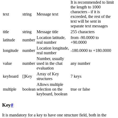
It is recommended to limit
the length to 1000
characters - if it is
text
string
Message text
exceeded, the rest of the
text will be sent in
separate text messages
title
string
Message title
255 characters
Location latitude,
from -90.0000 to
latitude
number
real number
+90.0000
Location longitude,
longitude
number
-180.0000 to +180.0000
real number
Number, usually
value
number
used in the chat
any number
evaluation
Array of Key
keyboard
[]Key
7 keys
structures
Allows multiple
multiple
boolean
selection on the
true or false
keyboard, boolean
Key
#
It is mandatory for a key to have one structure field, both in the