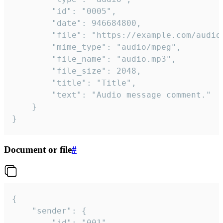
		"id": "0005",

		"date": 946684800,

		"file": "https://example.com/audio.mp3",

		"mime_type": "audio/mpeg",

		"file_name": "audio.mp3",

		"file_size": 2048,

		"title": "Title",

		"text": "Audio message comment."

	}

}
Document or file
#
{

	"sender": {

		"id": "001"
