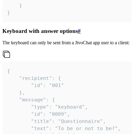
	}

}
Keyboard with answer options
#
The keyboard can only be sent from a JivoChat app user to a client:
{

	"recipient": {

		"id": "001"

	},

	"message": {

		"type": "keyboard",

		"id": "0009",

		"title": "Questionnaire",

		"text": "To be or not to be?",
