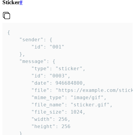
Sticker
#
{

	"sender": {

		"id": "001"

	},

	"message": {

		"type": "sticker",

		"id": "0003",

		"date": 946684800,

		"file": "https://example.com/sticker.gif",

		"mime_type": "image/gif",

		"file_name": "sticker.gif",

		"file_size": 1024,

		"width": 256,

		"height": 256

	}
