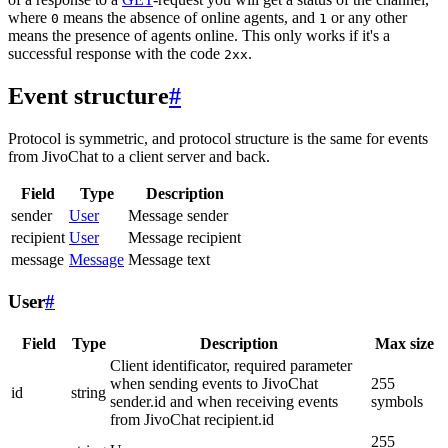
where
means the absence of online agents, and
or any other
0
1
means the presence of agents online. This only works if it's a
successful response with the code
.
2xx
Event structure
#
Protocol is symmetric, and protocol structure is the same for events
from JivoChat to a client server and back.
Field
Type
Description
sender
User
Message sender
recipient
User
Message recipient
message
Message
Message text
User
#
Field
Type
Description
Max size
Client identificator, required parameter
when sending events to JivoChat
255
id
string
sender.id and when receiving events
symbols
from JivoChat recipient.id
255