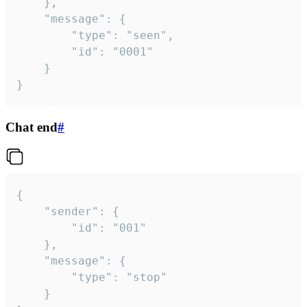
	},

	"message": {

		"type": "seen",

		"id": "0001"

	}

}
Chat end
#
{

	"sender": {

		"id": "001"

	},

	"message": {

		"type": "stop"

	}
