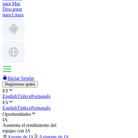
para Mac
Descargar
para Linux
Iniciar Sesión
Regístrese gratis
ES
English
Türkçe
Português
ES
English
Türkçe
Português
Oportunidades
IA
Aumenta el rendimiento del
equipo con IA
Agente de IA
Asistente de IA