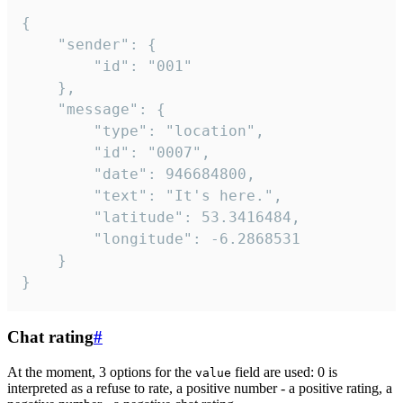
{

	"sender": {

		"id": "001"

	},

	"message": {

		"type": "location",

		"id": "0007",

		"date": 946684800,

		"text": "It's here.",

		"latitude": 53.3416484,

		"longitude": -6.2868531

	}

}
Chat rating
#
At the moment, 3 options for the
field are used: 0 is
value
interpreted as a refuse to rate, a positive number - a positive rating, a