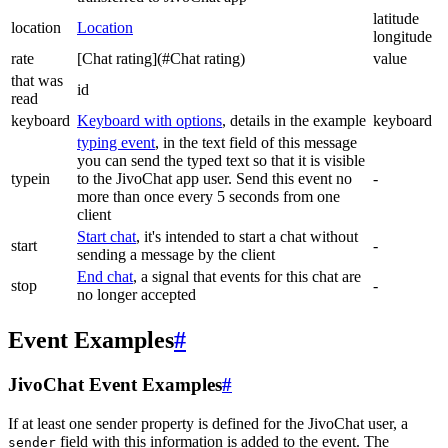
latitude
location
Location
longitude
rate
[Chat rating](#Chat rating)
value
that was
id
read
keyboard
Keyboard with options
, details in the example
keyboard
typing event
, in the text field of this message
you can send the typed text so that it is visible
typein
to the JivoChat app user. Send this event no
-
more than once every 5 seconds from one
client
Start chat
, it's intended to start a chat without
start
-
sending a message by the client
End chat
, a signal that events for this chat are
stop
-
no longer accepted
Event Examples
#
JivoChat Event Examples
#
If at least one sender property is defined for the JivoChat user, a
field with this information is added to the event. The
sender