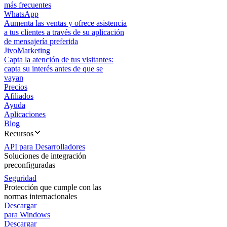
más frecuentes
WhatsApp
Aumenta las ventas y ofrece asistencia
a tus clientes a través de su aplicación
de mensajería preferida
JivoMarketing
Capta la atención de tus visitantes:
capta su interés antes de que se
vayan
Precios
Afiliados
Ayuda
Aplicaciones
Blog
Recursos
API para Desarrolladores
Soluciones de integración
preconfiguradas
Seguridad
Protección que cumple con las
normas internacionales
Descargar
para Windows
Descargar