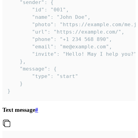
	"sender": {

		"id": "001",

		"name": "John Doe",

		"photo": "https://example.com/me.jpg",

		"url": "https://example.com/",

		"phone": "+1 234 568 890",

		"email": "me@example.com",

		"invite": "Hello! May I help you?"

	},

	"message": {

		"type": "start"

	}

}
Text message
#