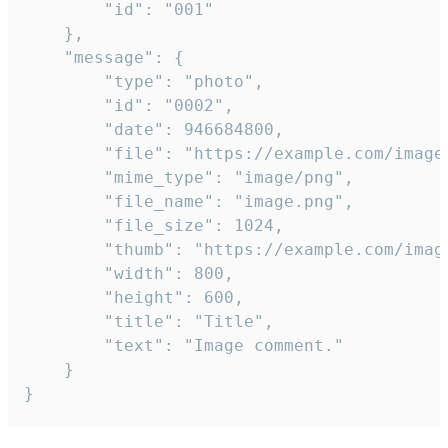
		"id": "001"

	},

	"message": {

		"type": "photo",

		"id": "0002",

		"date": 946684800,

		"file": "https://example.com/image.png",

		"mime_type": "image/png",

		"file_name": "image.png",

		"file_size": 1024,

		"thumb": "https://example.com/image_thumb.png",

		"width": 800,

		"height": 600,

		"title": "Title",

		"text": "Image comment."

	}

}