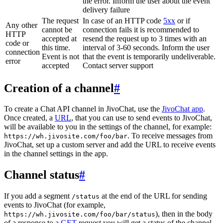
the error. Inform the user about the event
delivery failure
The request
In case of an HTTP code
5xx
or if
Any other
cannot be
connection fails it is recommended to
HTTP
accepted at
resend the request up to 3 times with an
code or
this time.
interval of 3-60 seconds. Inform the user
connection
Event is not
that the event is temporarily undeliverable.
error
accepted
Contact server support
Creation of a channel
#
To create a Chat API channel in JivoChat, use the
JivoChat app
.
Once created, a
URL
, that you can use to send events to JivoChat,
will be available to you in the settings of the channel, for example:
. To receive messages from
https://wh.jivosite.com/foo/bar
JivoChat, set up a custom server and add the URL to receive events
in the channel settings in the app.
Channel status
#
If you add a segment
at the end of the URL for sending
/status
events to JivoChat (for example,
), then in the body
https://wh.jivosite.com/foo/bar/status
of a response to a
GET
-request you will get a status of the channel,