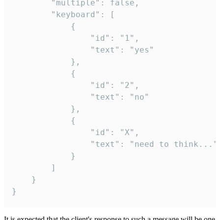
		"multiple": false,

		"keyboard": [

			{

				"id": "1",

				"text": "yes"

			},

			{

				"id": "2",

				"text": "no"

			},

			{

				"id": "X",

				"text": "need to think..."

			}

		]

	}

}
It is expected that the client's response to such a message will be one