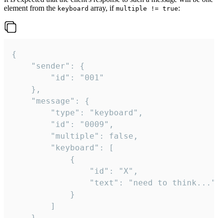
element from the
array, if
:
keyboard
multiple != true
{

	"sender": {

		"id": "001"

	},

	"message": {

		"type": "keyboard",

		"id": "0009",

		"multiple": false,

		"keyboard": [

			{

				"id": "X",

				"text": "need to think..."

			}

		]

	}
