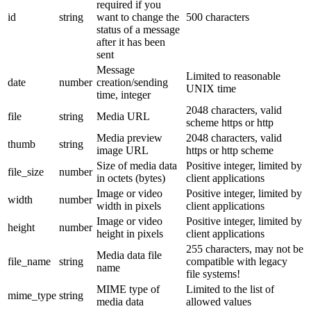
required if you
id
string
want to change the
500 characters
status of a message
after it has been
sent
Message
Limited to reasonable
date
number
creation/sending
UNIX time
time, integer
2048 characters, valid
file
string
Media URL
scheme https or http
Media preview
2048 characters, valid
thumb
string
image URL
https or http scheme
Size of media data
Positive integer, limited by
file_size
number
in octets (bytes)
client applications
Image or video
Positive integer, limited by
width
number
width in pixels
client applications
Image or video
Positive integer, limited by
height
number
height in pixels
client applications
255 characters, may not be
Media data file
file_name
string
compatible with legacy
name
file systems!
MIME type of
Limited to the list of
mime_type
string
media data
allowed values