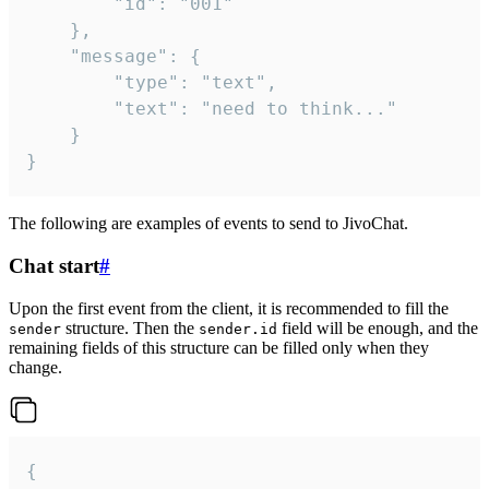
		"id": "001"

	},

	"message": {

		"type": "text",

		"text": "need to think..."

	}

}
The following are examples of events to send to JivoChat.
Chat start
#
Upon the first event from the client, it is recommended to fill the
structure. Then the
field will be enough, and the
sender
sender.id
remaining fields of this structure can be filled only when they
change.
{
