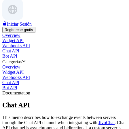
Iniciar Sesión
Regístrese gratis
Overview
Widget API
Webhooks API
Chat API
Bot API
Categorías
Overview
Widget API
Webhooks API
Chat API
Bot API
Documentation
Chat API
This memo describes how to exchange events between servers
through the Chat API channel when integrating with
JivoChat
. Chat
API channel is asynchronous and bidirectional, a custom server is