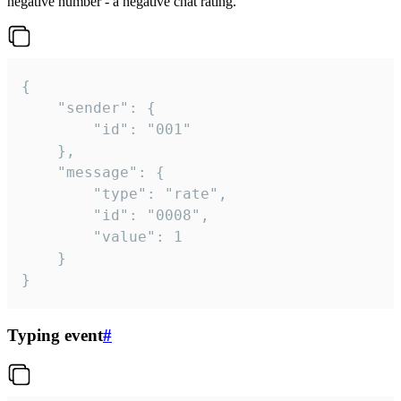
negative number - a negative chat rating.
{

	"sender": {

		"id": "001"

	},

	"message": {

		"type": "rate",

		"id": "0008",

		"value": 1

	}

}
Typing event
#