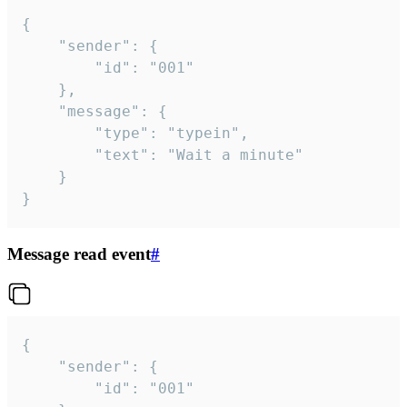
{

	"sender": {

		"id": "001"

	},

	"message": {

		"type": "typein",

		"text": "Wait a minute"

	}

}
Message read event
#
{

	"sender": {

		"id": "001"
