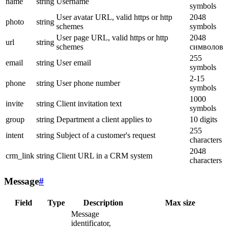
name
string
Username
symbols
User avatar URL, valid https or http
2048
photo
string
schemes
symbols
User page URL, valid https or http
2048
url
string
schemes
символов
255
email
string
User email
symbols
2-15
phone
string
User phone number
symbols
1000
invite
string
Client invitation text
symbols
group
string
Department a client applies to
10 digits
255
intent
string
Subject of a customer's request
characters
2048
crm_link
string
Client URL in a CRM system
characters
Message
#
Field
Type
Description
Max size
Message
identificator,