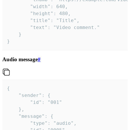
		"width": 640,

		"height": 480,

		"title": "Title",

		"text": "Video comment."

	}

}
Audio message
#
{

	"sender": {

		"id": "001"

	},

	"message": {

		"type": "audio",
