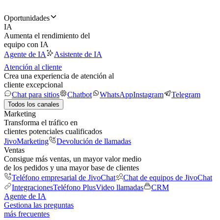
Oportunidades
IA
Aumenta el rendimiento del
equipo con IA
Agente de IA
Asistente de IA
Atención al cliente
Crea una experiencia de atención al
cliente excepcional
Chat para sitios
Chatbot
WhatsApp
Instagram
Telegram
Todos los canales
Marketing
Transforma el tráfico en
clientes potenciales cualificados
JivoMarketing
Devolución de llamadas
Ventas
Consigue más ventas, un mayor valor medio
de los pedidos y una mayor base de clientes
Teléfono empresarial de JivoChat
Chat de equipos de JivoChat
Integraciones
Teléfono Plus
Video llamadas
CRM
Agente de IA
Gestiona las preguntas
más frecuentes