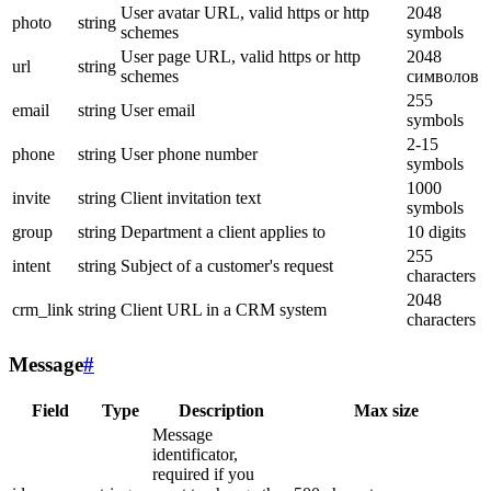
User avatar URL, valid https or http
2048
photo
string
schemes
symbols
User page URL, valid https or http
2048
url
string
schemes
символов
255
email
string
User email
symbols
2-15
phone
string
User phone number
symbols
1000
invite
string
Client invitation text
symbols
group
string
Department a client applies to
10 digits
255
intent
string
Subject of a customer's request
characters
2048
crm_link
string
Client URL in a CRM system
characters
Message
#
Field
Type
Description
Max size
Message
identificator,
required if you