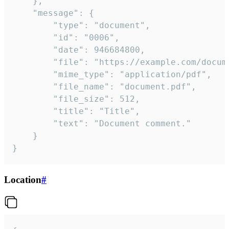
	},

	"message": {

		"type": "document",

		"id": "0006",

		"date": 946684800,

		"file": "https://example.com/document.pdf",

		"mime_type": "application/pdf",

		"file_name": "document.pdf",

		"file_size": 512,

		"title": "Title",

		"text": "Document comment."

	}

}
Location
#