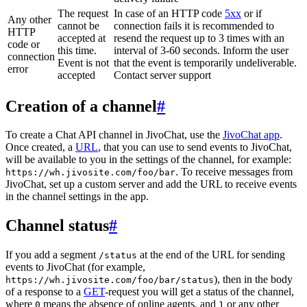
The request
In case of an HTTP code
5xx
or if
Any other
cannot be
connection fails it is recommended to
HTTP
accepted at
resend the request up to 3 times with an
code or
this time.
interval of 3-60 seconds. Inform the user
connection
Event is not
that the event is temporarily undeliverable.
error
accepted
Contact server support
Creation of a channel
#
To create a Chat API channel in JivoChat, use the
JivoChat app
.
Once created, a
URL
, that you can use to send events to JivoChat,
will be available to you in the settings of the channel, for example:
. To receive messages from
https://wh.jivosite.com/foo/bar
JivoChat, set up a custom server and add the URL to receive events
in the channel settings in the app.
Channel status
#
If you add a segment
at the end of the URL for sending
/status
events to JivoChat (for example,
), then in the body
https://wh.jivosite.com/foo/bar/status
of a response to a
GET
-request you will get a status of the channel,
where
means the absence of online agents, and
or any other
0
1