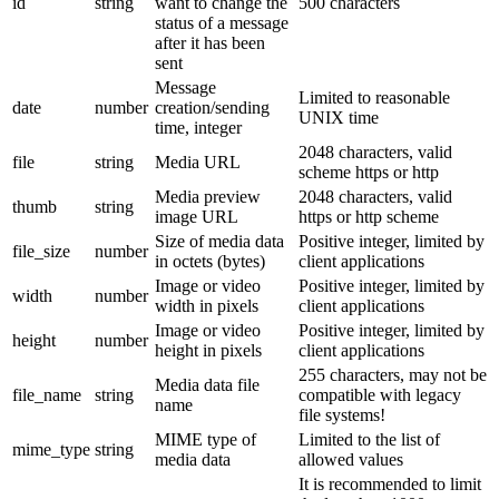
id
string
want to change the
500 characters
status of a message
after it has been
sent
Message
Limited to reasonable
date
number
creation/sending
UNIX time
time, integer
2048 characters, valid
file
string
Media URL
scheme https or http
Media preview
2048 characters, valid
thumb
string
image URL
https or http scheme
Size of media data
Positive integer, limited by
file_size
number
in octets (bytes)
client applications
Image or video
Positive integer, limited by
width
number
width in pixels
client applications
Image or video
Positive integer, limited by
height
number
height in pixels
client applications
255 characters, may not be
Media data file
file_name
string
compatible with legacy
name
file systems!
MIME type of
Limited to the list of
mime_type
string
media data
allowed values
It is recommended to limit