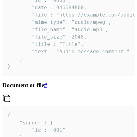
		"id": "0005",

		"date": 946684800,

		"file": "https://example.com/audio.mp3",

		"mime_type": "audio/mpeg",

		"file_name": "audio.mp3",

		"file_size": 2048,

		"title": "Title",

		"text": "Audio message comment."

	}

}
Document or file
#
{

	"sender": {

		"id": "001"
