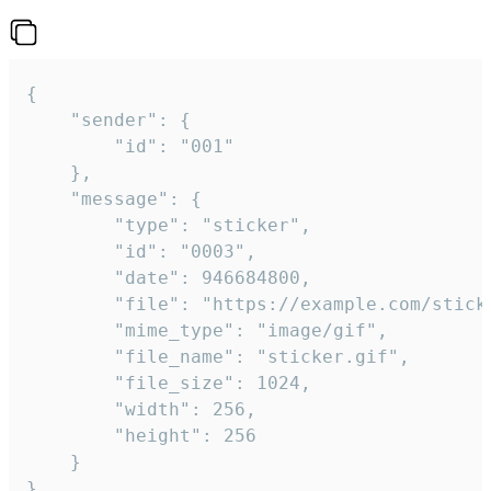
{

	"sender": {

		"id": "001"

	},

	"message": {

		"type": "sticker",

		"id": "0003",

		"date": 946684800,

		"file": "https://example.com/sticker.gif",

		"mime_type": "image/gif",

		"file_name": "sticker.gif",

		"file_size": 1024,

		"width": 256,

		"height": 256

	}

}