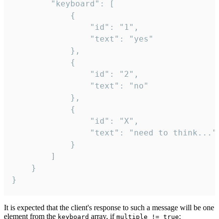
		"keyboard": [

			{

				"id": "1",

				"text": "yes"

			},

			{

				"id": "2",

				"text": "no"

			},

			{

				"id": "X",

				"text": "need to think..."

			}

		]

	}

}
It is expected that the client's response to such a message will be one
element from the
array, if
:
keyboard
multiple != true