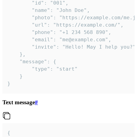
		"id": "001",

		"name": "John Doe",

		"photo": "https://example.com/me.jpg",

		"url": "https://example.com/",

		"phone": "+1 234 568 890",

		"email": "me@example.com",

		"invite": "Hello! May I help you?"

	},

	"message": {

		"type": "start"

	}

}
Text message
#
{
