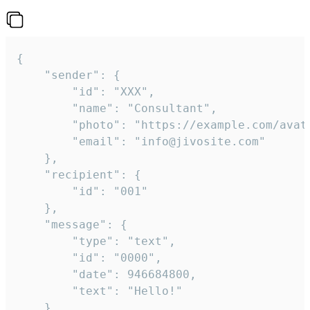
{

	"sender": {

		"id": "XXX",

		"name": "Consultant",

		"photo": "https://example.com/avatar.png",

		"email": "info@jivosite.com"

	},

	"recipient": {

		"id": "001"

	},

	"message": {

		"type": "text",

		"id": "0000",

		"date": 946684800,

		"text": "Hello!"

	}
