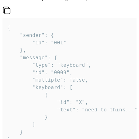
{

	"sender": {

		"id": "001"

	},

	"message": {

		"type": "keyboard",

		"id": "0009",

		"multiple": false,

		"keyboard": [

			{

				"id": "X",

				"text": "need to think..."

			}

		]

	}
