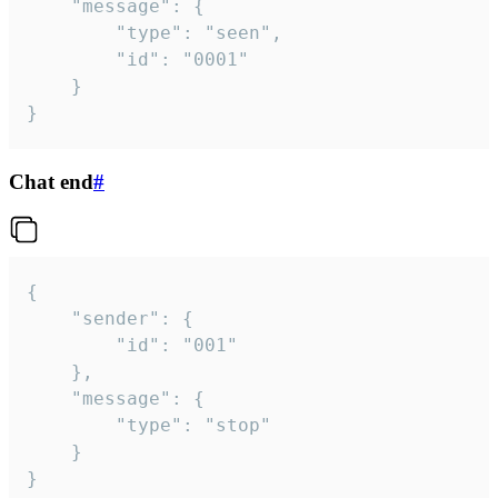
	"message": {

		"type": "seen",

		"id": "0001"

	}

}
Chat end
#
{

	"sender": {

		"id": "001"

	},

	"message": {

		"type": "stop"

	}

}