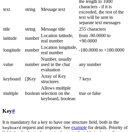
the length to 1000
characters - if it is
text
string
Message text
exceeded, the rest of the
text will be sent in
separate text messages
title
string
Message title
255 characters
Location latitude,
from -90.0000 to
latitude
number
real number
+90.0000
Location longitude,
longitude
number
-180.0000 to +180.0000
real number
Number, usually
value
number
used in the chat
any number
evaluation
Array of Key
keyboard
[]Key
7 keys
structures
Allows multiple
multiple
boolean
selection on the
true or false
keyboard, boolean
Key
#
It is mandatory for a key to have one structure field, both in the
request and response. See
example
for details. Priority of
keyboard