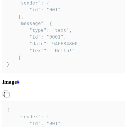
	"sender": {

		"id": "001"

	},

	"message": {

		"type": "text",

		"id": "0001",

		"date": 946684800,

		"text": "Hello!"

	}

}
Image
#
{

	"sender": {

		"id": "001"
