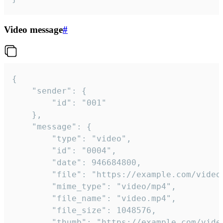
Video message
#
{

	"sender": {

		"id": "001"

	},

	"message": {

		"type": "video",

		"id": "0004",

		"date": 946684800,

		"file": "https://example.com/video.mp4",

		"mime_type": "video/mp4",

		"file_name": "video.mp4",

		"file_size": 1048576,

		"thumb": "https://example.com/video_thumb.png",
