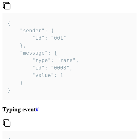
{

	"sender": {

		"id": "001"

	},

	"message": {

		"type": "rate",

		"id": "0008",

		"value": 1

	}

}
Typing event
#