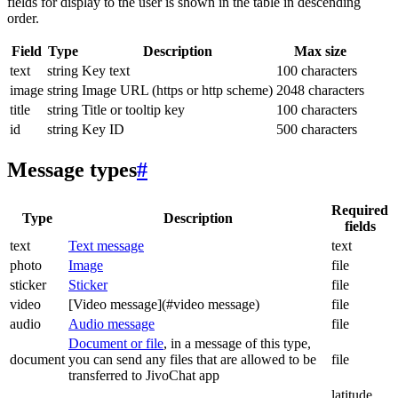
fields for display to the user is shown in the table in descending
order.
Field
Type
Description
Max size
text
string
Key text
100 characters
image
string
Image URL (https or http scheme)
2048 characters
title
string
Title or tooltip key
100 characters
id
string
Key ID
500 characters
Message types
#
Required
Type
Description
fields
text
Text message
text
photo
Image
file
sticker
Sticker
file
video
[Video message](#video message)
file
audio
Audio message
file
Document or file
, in a message of this type,
document
you can send any files that are allowed to be
file
transferred to JivoChat app
latitude