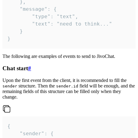
	},

	"message": {

		"type": "text",

		"text": "need to think..."

	}

}
The following are examples of events to send to JivoChat.
Chat start
#
Upon the first event from the client, it is recommended to fill the
structure. Then the
field will be enough, and the
sender
sender.id
remaining fields of this structure can be filled only when they
change.
{

	"sender": {
