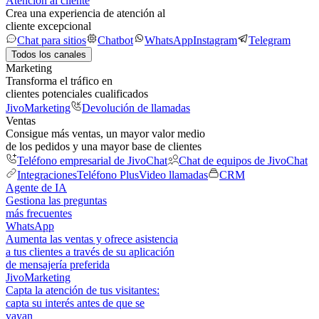
Atención al cliente
Crea una experiencia de atención al
cliente excepcional
Chat para sitios
Chatbot
WhatsApp
Instagram
Telegram
Todos los canales
Marketing
Transforma el tráfico en
clientes potenciales cualificados
JivoMarketing
Devolución de llamadas
Ventas
Consigue más ventas, un mayor valor medio
de los pedidos y una mayor base de clientes
Teléfono empresarial de JivoChat
Chat de equipos de JivoChat
Integraciones
Teléfono Plus
Video llamadas
CRM
Agente de IA
Gestiona las preguntas
más frecuentes
WhatsApp
Aumenta las ventas y ofrece asistencia
a tus clientes a través de su aplicación
de mensajería preferida
JivoMarketing
Capta la atención de tus visitantes:
capta su interés antes de que se
vayan