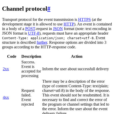
Channel protocol
#
Transport protocol for the event transmission is
HTTPS
(at the
development stage it is allowed to use
HTTP
). An event is contained
in a body of a
POST
-request in
JSON
format (note: text encoding in
JSON format is
UTF-8
), requests must have an appropriate header
. Event
Content-Type: application/json; charset=utf-8
structure is described
further
. Response options are divided into 3
groups according to the HTTP-response code.
Code
Description
Action
Success.
Event is
2xx
Inform the user about successfull delivery
accepted for
processing
There may be a description of the error
(type of content Content-Type: text/plain;
Request
charset=utf-8) in the body of the response.
failed.
This event should not be resubmitted. It is
4xx
Event
necessary to find and correct the error of
rejected
the program or channel settings that led to
the error. Inform the user about the event
delivery failure