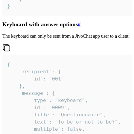
}
Keyboard with answer options
#
The keyboard can only be sent from a JivoChat app user to a client:
{

	"recipient": {

		"id": "001"

	},

	"message": {

		"type": "keyboard",

		"id": "0009",

		"title": "Questionnaire",

		"text": "To be or not to be?",

		"multiple": false,
