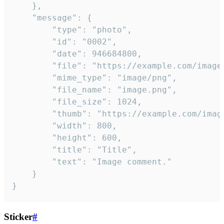
	},

	"message": {

		"type": "photo",

		"id": "0002",

		"date": 946684800,

		"file": "https://example.com/image.png",

		"mime_type": "image/png",

		"file_name": "image.png",

		"file_size": 1024,

		"thumb": "https://example.com/image_thumb.png",

		"width": 800,

		"height": 600,

		"title": "Title",

		"text": "Image comment."

	}

}
Sticker
#