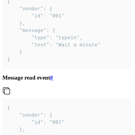
{

	"sender": {

		"id": "001"

	},

	"message": {

		"type": "typein",

		"text": "Wait a minute"

	}

}
Message read event
#
{

	"sender": {

		"id": "001"

	},
