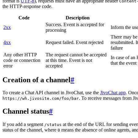
format is
UTF-8
), requests must have an appropriate header
Content
the HTTP-response code.
Code
Description
Success. Event is accepted for
2xx
Inform the use
processing
There may be a
4xx
Request failed. Event rejected
resubmitted. I
failure
Any other HTTP
The request cannot be accepted
In case of a
code or connection
at this time. Event is not
that the event
error
accepted
Creation of a channel
#
To create a Chat API channel in JivoChat, use the
JivoChat app
. Once
. To receive messages from Jiv
https://wh.jivosite.com/foo/bar
Channel status
#
If you add a segment
at the end of the URL for sending even
/status
status of the channel, where
means the absence of online agents, a
0