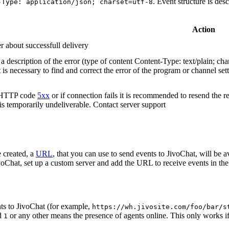
. Event structure is des
-Type: application/json; charset=utf-8
Action
r about successfull delivery
 description of the error (type of content Content-Type: text/plain; cha
t is necessary to find and correct the error of the program or channel sett
n HTTP code
5xx
or if connection fails it is recommended to resend the r
 is temporarily undeliverable. Contact server support
 created, a
URL
, that you can use to send events to JivoChat, will be a
oChat, set up a custom server and add the URL to receive events in the 
ts to JivoChat (for example,
https://wh.jivosite.com/foo/bar/s
nd
or any other means the presence of agents online. This only works if
1