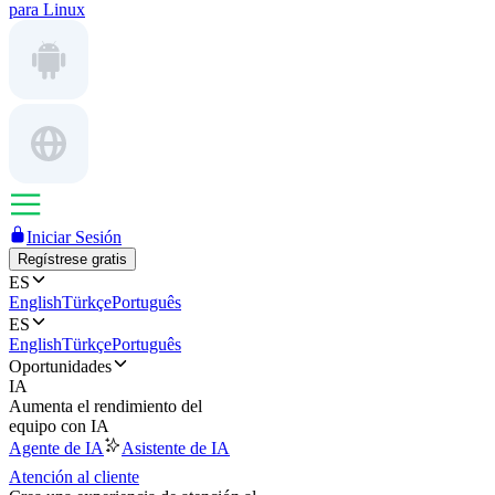
para Linux
Iniciar Sesión
Regístrese gratis
ES
English
Türkçe
Português
ES
English
Türkçe
Português
Oportunidades
IA
Aumenta el rendimiento del
equipo con IA
Agente de IA
Asistente de IA
Atención al cliente