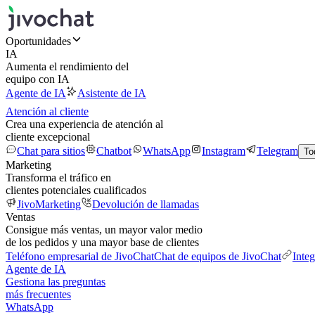
Oportunidades
IA
Aumenta el rendimiento del
equipo con IA
Agente de IA
Asistente de IA
Atención al cliente
Crea una experiencia de atención al
cliente excepcional
Chat para sitios
Chatbot
WhatsApp
Instagram
Telegram
To
Marketing
Transforma el tráfico en
clientes potenciales cualificados
JivoMarketing
Devolución de llamadas
Ventas
Consigue más ventas, un mayor valor medio
de los pedidos y una mayor base de clientes
Teléfono empresarial de JivoChat
Chat de equipos de JivoChat
Inte
Agente de IA
Gestiona las preguntas
más frecuentes
WhatsApp