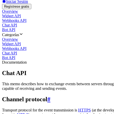
Iniciar Sesión
Regístrese gratis
Overview
Widget API
Webhooks API
Chat API
Bot API
Categorías
Overview
Widget API
Webhooks API
Chat API
Bot API
Documentation
Chat API
This memo describes how to exchange events between servers throug
capable of receiving and sending events.
Channel protocol
#
Transport protocol for the event transmission is
HTTPS
(at the develo