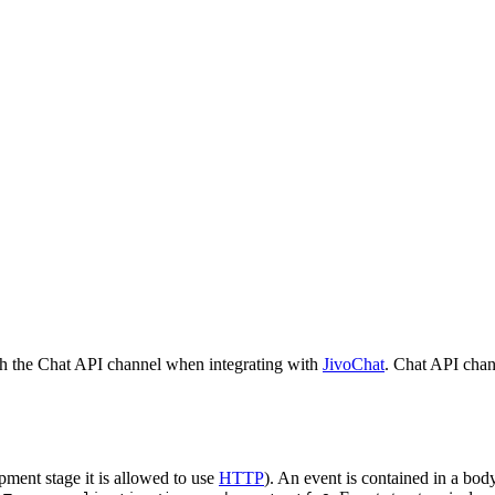
h the Chat API channel when integrating with
JivoChat
. Chat API chan
pment stage it is allowed to use
HTTP
). An event is contained in a bod