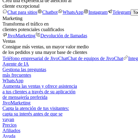
Crea una experiencia de atención al
cliente excepcional
Chat para sitios
Chatbot
WhatsApp
Instagram
Telegram
To
Marketing
Transforma el tráfico en
clientes potenciales cualificados
JivoMarketing
Devolución de llamadas
Ventas
Consigue más ventas, un mayor valor medio
de los pedidos y una mayor base de clientes
Teléfono empresarial de JivoChat
Chat de equipos de JivoChat
Inte
Agente de IA
Gestiona las preguntas
más frecuentes
WhatsApp
Aumenta las ventas y ofrece asistencia
a tus clientes a través de su aplicación
de mensajería preferida
JivoMarketing
Capta la atención de tus visitantes:
capta su interés antes de que se
vayan
Precios
Afiliados
Ayuda