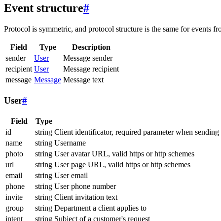
Event structure
#
Protocol is symmetric, and protocol structure is the same for events fr
Field
Type
Description
sender
User
Message sender
recipient
User
Message recipient
message
Message
Message text
User
#
Field
Type
id
string
Client identificator, required parameter when sending
name
string
Username
photo
string
User avatar URL, valid https or http schemes
url
string
User page URL, valid https or http schemes
email
string
User email
phone
string
User phone number
invite
string
Client invitation text
group
string
Department a client applies to
intent
string
Subject of a customer's request