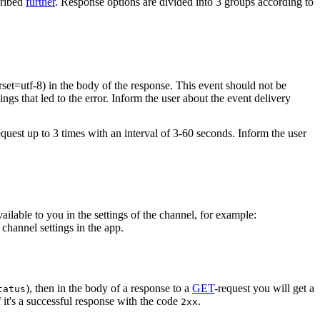
cribed
further
. Response options are divided into 3 groups according to
rset=utf-8) in the body of the response. This event should not be
ings that led to the error. Inform the user about the event delivery
equest up to 3 times with an interval of 3-60 seconds. Inform the user
vailable to you in the settings of the channel, for example:
channel settings in the app.
), then in the body of a response to a
GET
-request you will get a
tatus
 it's a successful response with the code
.
2xx