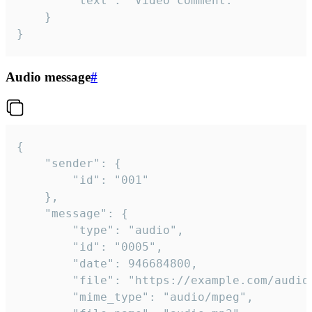
		"text": "Video comment."

	}

}
Audio message
#
{

	"sender": {

		"id": "001"

	},

	"message": {

		"type": "audio",

		"id": "0005",

		"date": 946684800,

		"file": "https://example.com/audio.mp3",

		"mime_type": "audio/mpeg",
