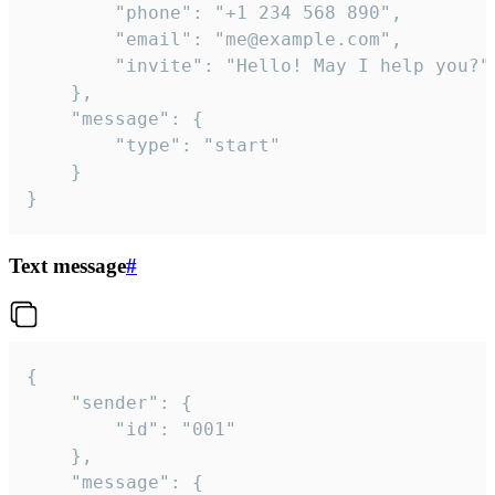
		"phone": "+1 234 568 890",

		"email": "me@example.com",

		"invite": "Hello! May I help you?"

	},

	"message": {

		"type": "start"

	}

}
Text message
#
{

	"sender": {

		"id": "001"

	},

	"message": {
