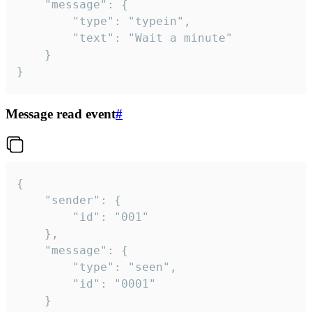
	"message": {

		"type": "typein",

		"text": "Wait a minute"

	}

}
Message read event
#
{

	"sender": {

		"id": "001"

	},

	"message": {

		"type": "seen",

		"id": "0001"

	}
