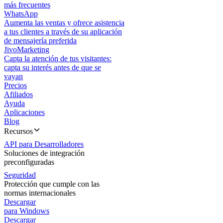
más frecuentes
WhatsApp
Aumenta las ventas y ofrece asistencia
a tus clientes a través de su aplicación
de mensajería preferida
JivoMarketing
Capta la atención de tus visitantes:
capta su interés antes de que se
vayan
Precios
Afiliados
Ayuda
Aplicaciones
Blog
Recursos
API para Desarrolladores
Soluciones de integración
preconfiguradas
Seguridad
Protección que cumple con las
normas internacionales
Descargar
para Windows
Descargar