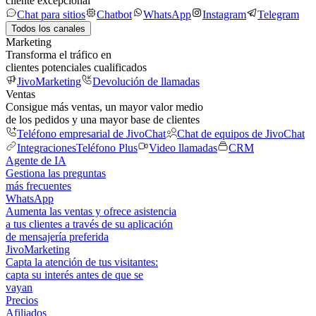
cliente excepcional
Chat para sitios
Chatbot
WhatsApp
Instagram
Telegram
Todos los canales
Marketing
Transforma el tráfico en
clientes potenciales cualificados
JivoMarketing
Devolución de llamadas
Ventas
Consigue más ventas, un mayor valor medio
de los pedidos y una mayor base de clientes
Teléfono empresarial de JivoChat
Chat de equipos de JivoChat
Integraciones
Teléfono Plus
Video llamadas
CRM
Agente de IA
Gestiona las preguntas
más frecuentes
WhatsApp
Aumenta las ventas y ofrece asistencia
a tus clientes a través de su aplicación
de mensajería preferida
JivoMarketing
Capta la atención de tus visitantes:
capta su interés antes de que se
vayan
Precios
Afiliados