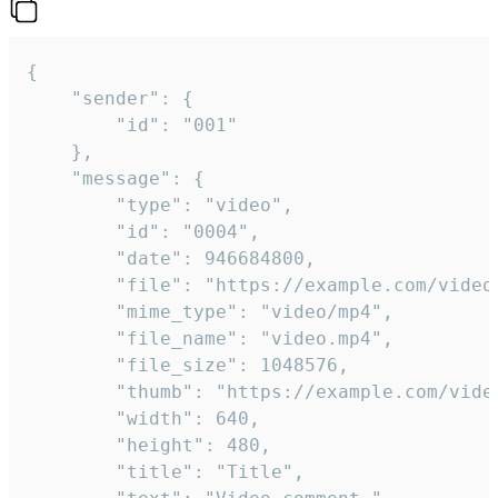
{

	"sender": {

		"id": "001"

	},

	"message": {

		"type": "video",

		"id": "0004",

		"date": 946684800,

		"file": "https://example.com/video.mp4",

		"mime_type": "video/mp4",

		"file_name": "video.mp4",

		"file_size": 1048576,

		"thumb": "https://example.com/video_thumb.png",

		"width": 640,

		"height": 480,

		"title": "Title",
