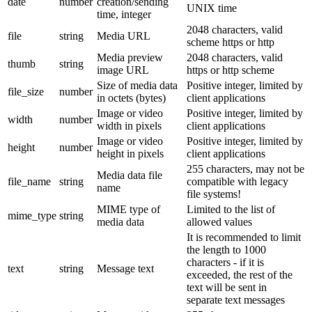
date
number
creation/sending
UNIX time
time, integer
2048 characters, valid
file
string
Media URL
scheme https or http
Media preview
2048 characters, valid
thumb
string
image URL
https or http scheme
Size of media data
Positive integer, limited by
file_size
number
in octets (bytes)
client applications
Image or video
Positive integer, limited by
width
number
width in pixels
client applications
Image or video
Positive integer, limited by
height
number
height in pixels
client applications
255 characters, may not be
Media data file
file_name
string
compatible with legacy
name
file systems!
MIME type of
Limited to the list of
mime_type
string
media data
allowed values
It is recommended to limit
the length to 1000
characters - if it is
text
string
Message text
exceeded, the rest of the
text will be sent in
separate text messages