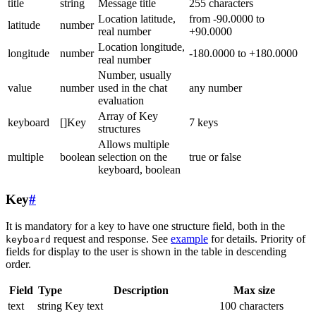
title
string
Message title
255 characters
Location latitude,
from -90.0000 to
latitude
number
real number
+90.0000
Location longitude,
longitude
number
-180.0000 to +180.0000
real number
Number, usually
value
number
used in the chat
any number
evaluation
Array of Key
keyboard
[]Key
7 keys
structures
Allows multiple
multiple
boolean
selection on the
true or false
keyboard, boolean
Key
#
It is mandatory for a key to have one structure field, both in the
request and response. See
example
for details. Priority of
keyboard
fields for display to the user is shown in the table in descending
order.
Field
Type
Description
Max size
text
string
Key text
100 characters