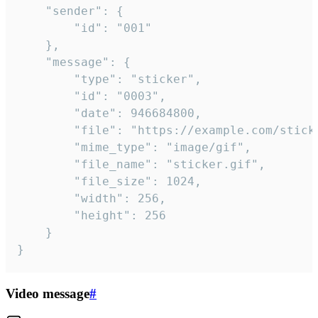
	"sender": {

		"id": "001"

	},

	"message": {

		"type": "sticker",

		"id": "0003",

		"date": 946684800,

		"file": "https://example.com/sticker.gif",

		"mime_type": "image/gif",

		"file_name": "sticker.gif",

		"file_size": 1024,

		"width": 256,

		"height": 256

	}

}
Video message
#