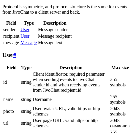
Protocol is symmetric, and protocol structure is the same for events
from JivoChat to a client server and back.
Field
Type
Description
sender
User
Message sender
recipient
User
Message recipient
message
Message
Message text
User
#
Field
Type
Description
Max size
Client identificator, required parameter
when sending events to JivoChat
255
id
string
sender.id and when receiving events
symbols
from JivoChat recipient.id
255
name
string
Username
symbols
User avatar URL, valid https or http
2048
photo
string
schemes
symbols
User page URL, valid https or http
2048
url
string
schemes
символов
255