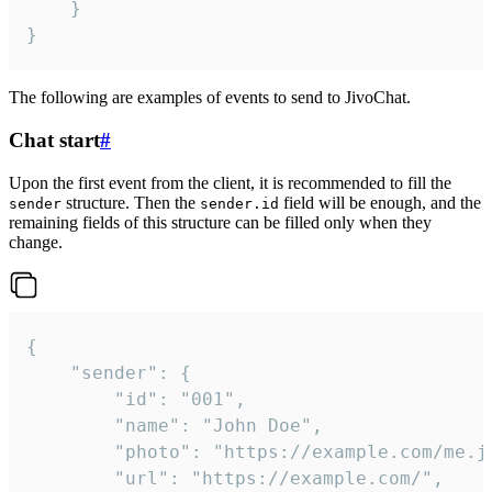
	}

}
The following are examples of events to send to JivoChat.
Chat start
#
Upon the first event from the client, it is recommended to fill the
structure. Then the
field will be enough, and the
sender
sender.id
remaining fields of this structure can be filled only when they
change.
{

	"sender": {

		"id": "001",

		"name": "John Doe",

		"photo": "https://example.com/me.jpg",

		"url": "https://example.com/",
