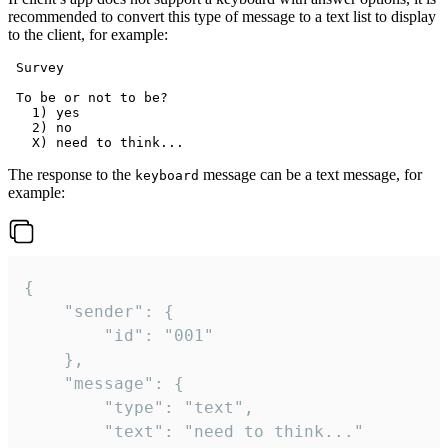
recommended to convert this type of message to a text list to display
to the client, for example:
 Survey

 To be or not to be?

   1) yes

   2) no

The response to the
message can be a text message, for
keyboard
example:
{

	"sender": {

		"id": "001"

	},

	"message": {

		"type": "text",

		"text": "need to think..."
