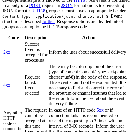
development stage it is allowed to use
HTTP
). An event is contained
in a body of a
POST
-request in
JSON
format (note: text encoding in
JSON format is
UTF-8
), requests must have an appropriate header
. Event
Content-Type: application/json; charset=utf-8
structure is described
further
. Response options are divided into 3
groups according to the HTTP-response code.
Code
Description
Action
Success.
Event is
2xx
Inform the user about successfull delivery
accepted for
processing
There may be a description of the error
(type of content Content-Type: text/plain;
Request
charset=utf-8) in the body of the response.
failed.
This event should not be resubmitted. It is
4xx
Event
necessary to find and correct the error of
rejected
the program or channel settings that led to
the error. Inform the user about the event
delivery failure
The request
In case of an HTTP code
5xx
or if
Any other
cannot be
connection fails it is recommended to
HTTP
accepted at
resend the request up to 3 times with an
code or
this time.
interval of 3-60 seconds. Inform the user
connection
Event is not
that the event is temporarily undeliverable.