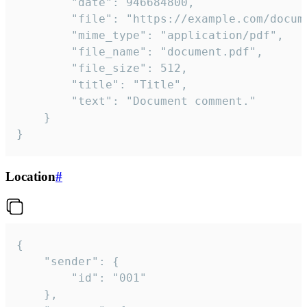
		"date": 946684800,

		"file": "https://example.com/document.pdf",

		"mime_type": "application/pdf",

		"file_name": "document.pdf",

		"file_size": 512,

		"title": "Title",

		"text": "Document comment."

	}

}
Location
#
{

	"sender": {

		"id": "001"

	},
