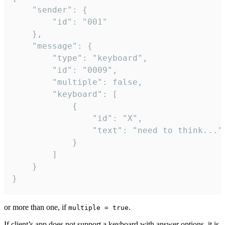
	"sender": {

		"id": "001"

	},

	"message": {

		"type": "keyboard",

		"id": "0009",

		"multiple": false,

		"keyboard": [

			{

				"id": "X",

				"text": "need to think..."

			}

		]

	}

}
or more than one, if
.
multiple = true
If client’s app does not support a keyboard with answer options, it is