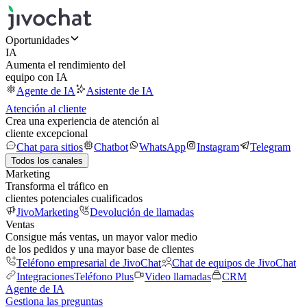
Oportunidades
IA
Aumenta el rendimiento del
equipo con IA
Agente de IA
Asistente de IA
Atención al cliente
Crea una experiencia de atención al
cliente excepcional
Chat para sitios
Chatbot
WhatsApp
Instagram
Telegram
Todos los canales
Marketing
Transforma el tráfico en
clientes potenciales cualificados
JivoMarketing
Devolución de llamadas
Ventas
Consigue más ventas, un mayor valor medio
de los pedidos y una mayor base de clientes
Teléfono empresarial de JivoChat
Chat de equipos de JivoChat
Integraciones
Teléfono Plus
Video llamadas
CRM
Agente de IA
Gestiona las preguntas