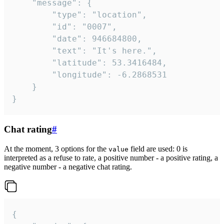
	"message": {

		"type": "location",

		"id": "0007",

		"date": 946684800,

		"text": "It's here.",

		"latitude": 53.3416484,

		"longitude": -6.2868531

	}

}
Chat rating
#
At the moment, 3 options for the
field are used: 0 is
value
interpreted as a refuse to rate, a positive number - a positive rating, a
negative number - a negative chat rating.
{
