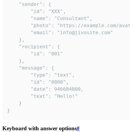
	"sender": {

		"id": "XXX",

		"name": "Consultant",

		"photo": "https://example.com/avatar.png",

		"email": "info@jivosite.com"

	},

	"recipient": {

		"id": "001"

	},

	"message": {

		"type": "text",

		"id": "0000",

		"date": 946684800,

		"text": "Hello!"

	}

}
Keyboard with answer options
#