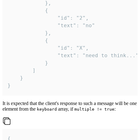
			},

			{

				"id": "2",

				"text": "no"

			},

			{

				"id": "X",

				"text": "need to think..."

			}

		]

	}

}
It is expected that the client's response to such a message will be one
element from the
array, if
:
keyboard
multiple != true
{
