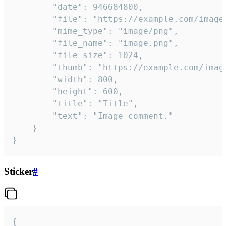
		"date": 946684800,

		"file": "https://example.com/image.png",

		"mime_type": "image/png",

		"file_name": "image.png",

		"file_size": 1024,

		"thumb": "https://example.com/image_thumb.png",

		"width": 800,

		"height": 600,

		"title": "Title",

		"text": "Image comment."

	}

}
Sticker
#
{
