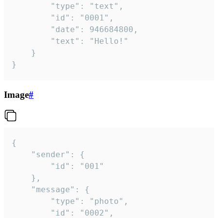
		"type": "text",

		"id": "0001",

		"date": 946684800,

		"text": "Hello!"

	}

}
Image
#
{

	"sender": {

		"id": "001"

	},

	"message": {

		"type": "photo",

		"id": "0002",
