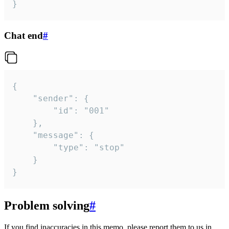
}
Chat end
#
{

	"sender": {

		"id": "001"

	},

	"message": {

		"type": "stop"

	}

}
Problem solving
#
If you find inaccuracies in this memo, please report them to us in