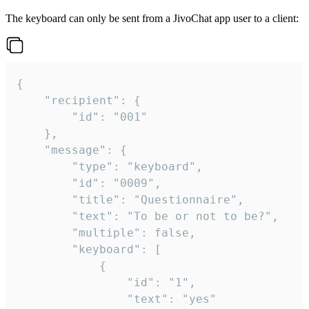
The keyboard can only be sent from a JivoChat app user to a client:
{

	"recipient": {

		"id": "001"

	},

	"message": {

		"type": "keyboard",

		"id": "0009",

		"title": "Questionnaire",

		"text": "To be or not to be?",

		"multiple": false,

		"keyboard": [

			{

				"id": "1",

				"text": "yes"
