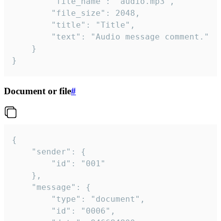
		"file_name": "audio.mp3",

		"file_size": 2048,

		"title": "Title",

		"text": "Audio message comment."

	}

}
Document or file
#
{

	"sender": {

		"id": "001"

	},

	"message": {

		"type": "document",

		"id": "0006",
