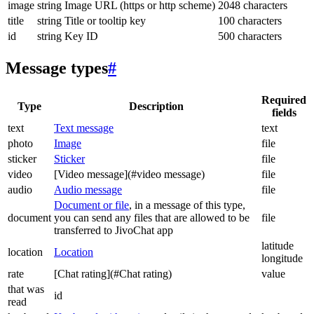
image
string
Image URL (https or http scheme)
2048 characters
title
string
Title or tooltip key
100 characters
id
string
Key ID
500 characters
Message types
#
Required
Type
Description
fields
text
Text message
text
photo
Image
file
sticker
Sticker
file
video
[Video message](#video message)
file
audio
Audio message
file
Document or file
, in a message of this type,
document
you can send any files that are allowed to be
file
transferred to JivoChat app
latitude
location
Location
longitude
rate
[Chat rating](#Chat rating)
value
that was
id
read