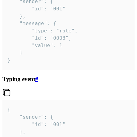
	"sender": {

		"id": "001"

	},

	"message": {

		"type": "rate",

		"id": "0008",

		"value": 1

	}

}
Typing event
#
{

	"sender": {

		"id": "001"

	},
