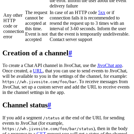
the error. Inform the user about the event
delivery failure
The request
In case of an HTTP code
5xx
or if
Any other
cannot be
connection fails it is recommended to
HTTP
accepted at
resend the request up to 3 times with an
code or
this time.
interval of 3-60 seconds. Inform the user
connection
Event is not
that the event is temporarily undeliverable.
error
accepted
Contact server support
Creation of a channel
#
To create a Chat API channel in JivoChat, use the
JivoChat app
.
Once created, a
URL
, that you can use to send events to JivoChat,
will be available to you in the settings of the channel, for example:
. To receive messages from
https://wh.jivosite.com/foo/bar
JivoChat, set up a custom server and add the URL to receive events
in the channel settings in the app.
Channel status
#
If you add a segment
at the end of the URL for sending
/status
events to JivoChat (for example,
), then in the body
https://wh.jivosite.com/foo/bar/status
of a response to a
GET
-request you will get a status of the channel,