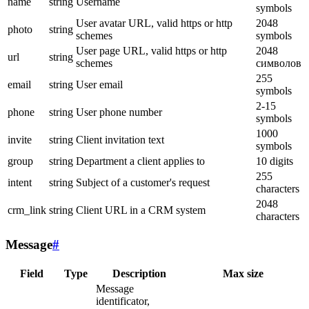
name
string
Username
symbols
User avatar URL, valid https or http
2048
photo
string
schemes
symbols
User page URL, valid https or http
2048
url
string
schemes
символов
255
email
string
User email
symbols
2-15
phone
string
User phone number
symbols
1000
invite
string
Client invitation text
symbols
group
string
Department a client applies to
10 digits
255
intent
string
Subject of a customer's request
characters
2048
crm_link
string
Client URL in a CRM system
characters
Message
#
Field
Type
Description
Max size
Message
identificator,