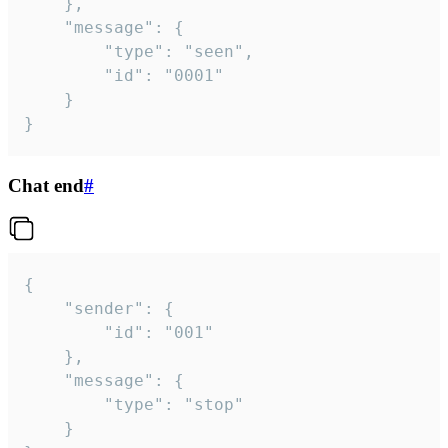
	},

	"message": {

		"type": "seen",

		"id": "0001"

	}

}
Chat end
#
{

	"sender": {

		"id": "001"

	},

	"message": {

		"type": "stop"

	}
