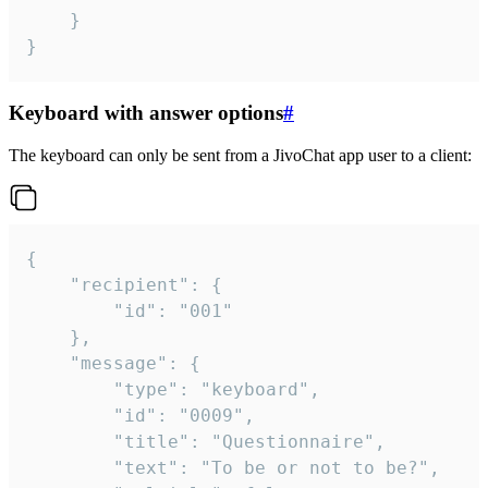
	}

}
Keyboard with answer options
#
The keyboard can only be sent from a JivoChat app user to a client:
{

	"recipient": {

		"id": "001"

	},

	"message": {

		"type": "keyboard",

		"id": "0009",

		"title": "Questionnaire",

		"text": "To be or not to be?",
