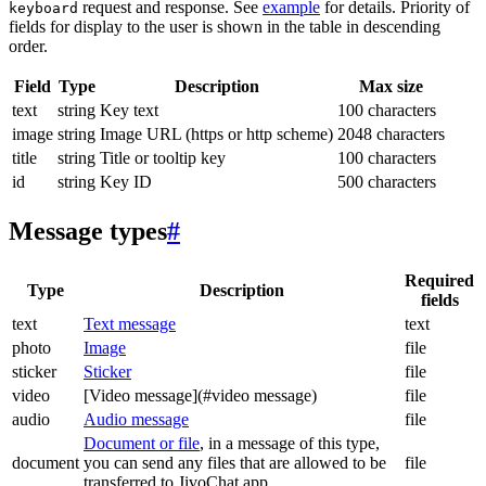
request and response. See
example
for details. Priority of
keyboard
fields for display to the user is shown in the table in descending
order.
Field
Type
Description
Max size
text
string
Key text
100 characters
image
string
Image URL (https or http scheme)
2048 characters
title
string
Title or tooltip key
100 characters
id
string
Key ID
500 characters
Message types
#
Required
Type
Description
fields
text
Text message
text
photo
Image
file
sticker
Sticker
file
video
[Video message](#video message)
file
audio
Audio message
file
Document or file
, in a message of this type,
document
you can send any files that are allowed to be
file
transferred to JivoChat app