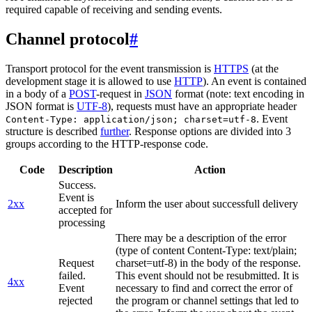
required capable of receiving and sending events.
Channel protocol
#
Transport protocol for the event transmission is
HTTPS
(at the
development stage it is allowed to use
HTTP
). An event is contained
in a body of a
POST
-request in
JSON
format (note: text encoding in
JSON format is
UTF-8
), requests must have an appropriate header
. Event
Content-Type: application/json; charset=utf-8
structure is described
further
. Response options are divided into 3
groups according to the HTTP-response code.
Code
Description
Action
Success.
Event is
2xx
Inform the user about successfull delivery
accepted for
processing
There may be a description of the error
(type of content Content-Type: text/plain;
Request
charset=utf-8) in the body of the response.
failed.
This event should not be resubmitted. It is
4xx
Event
necessary to find and correct the error of
rejected
the program or channel settings that led to