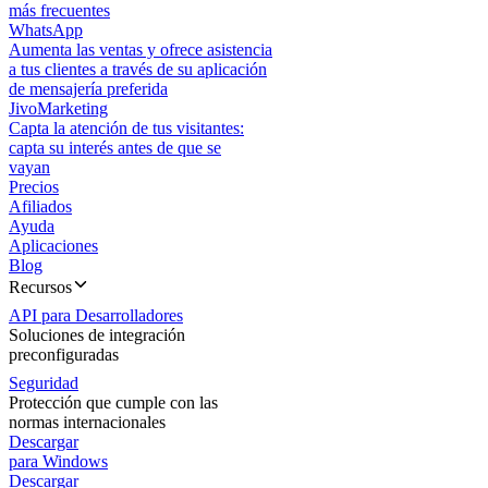
más frecuentes
WhatsApp
Aumenta las ventas y ofrece asistencia
a tus clientes a través de su aplicación
de mensajería preferida
JivoMarketing
Capta la atención de tus visitantes:
capta su interés antes de que se
vayan
Precios
Afiliados
Ayuda
Aplicaciones
Blog
Recursos
API para Desarrolladores
Soluciones de integración
preconfiguradas
Seguridad
Protección que cumple con las
normas internacionales
Descargar
para Windows
Descargar