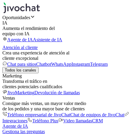
Oportunidades
IA
Aumenta el rendimiento del
equipo con IA
Agente de IA
Asistente de IA
Atención al cliente
Crea una experiencia de atención al
cliente excepcional
Chat para sitios
Chatbot
WhatsApp
Instagram
Telegram
Todos los canales
Marketing
Transforma el tráfico en
clientes potenciales cualificados
JivoMarketing
Devolución de llamadas
Ventas
Consigue más ventas, un mayor valor medio
de los pedidos y una mayor base de clientes
Teléfono empresarial de JivoChat
Chat de equipos de JivoChat
Integraciones
Teléfono Plus
Video llamadas
CRM
Agente de IA
Gestiona las preguntas