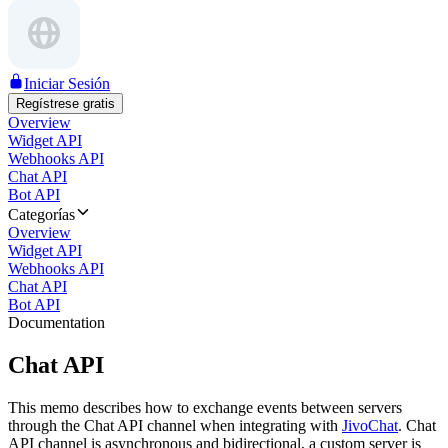
Iniciar Sesión
Regístrese gratis
Overview
Widget API
Webhooks API
Chat API
Bot API
Categorías
Overview
Widget API
Webhooks API
Chat API
Bot API
Documentation
Chat API
This memo describes how to exchange events between servers
through the Chat API channel when integrating with
JivoChat
. Chat
API channel is asynchronous and bidirectional, a custom server is