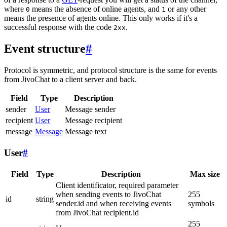
where
means the absence of online agents, and
or any other
0
1
means the presence of agents online. This only works if it's a
successful response with the code
.
2xx
Event structure
#
Protocol is symmetric, and protocol structure is the same for events
from JivoChat to a client server and back.
Field
Type
Description
sender
User
Message sender
recipient
User
Message recipient
message
Message
Message text
User
#
Field
Type
Description
Max size
Client identificator, required parameter
when sending events to JivoChat
255
id
string
sender.id and when receiving events
symbols
from JivoChat recipient.id
255