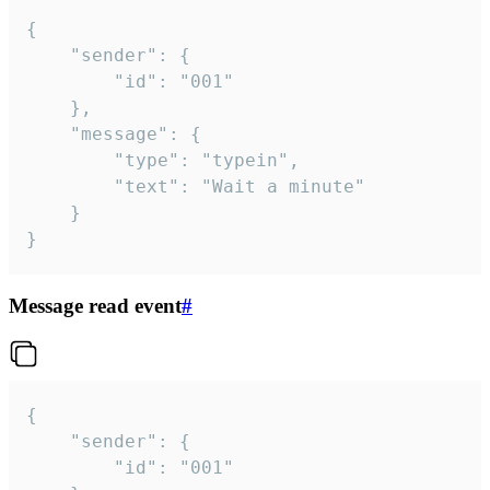
{

	"sender": {

		"id": "001"

	},

	"message": {

		"type": "typein",

		"text": "Wait a minute"

	}

}
Message read event
#
{

	"sender": {

		"id": "001"
