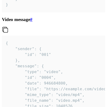
}
Video message
#
{

	"sender": {

		"id": "001"

	},

	"message": {

		"type": "video",

		"id": "0004",

		"date": 946684800,

		"file": "https://example.com/video.mp4",

		"mime_type": "video/mp4",

		"file_name": "video.mp4",

		"file_size": 1048576,
