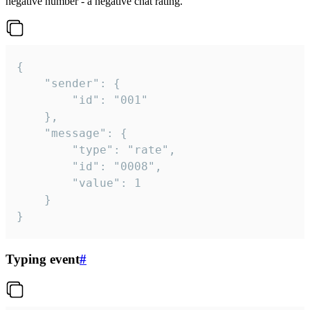
negative number - a negative chat rating.
{

	"sender": {

		"id": "001"

	},

	"message": {

		"type": "rate",

		"id": "0008",

		"value": 1

	}

}
Typing event
#