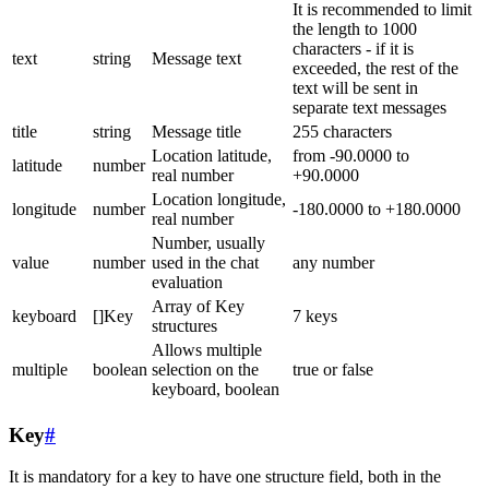
It is recommended to limit
the length to 1000
characters - if it is
text
string
Message text
exceeded, the rest of the
text will be sent in
separate text messages
title
string
Message title
255 characters
Location latitude,
from -90.0000 to
latitude
number
real number
+90.0000
Location longitude,
longitude
number
-180.0000 to +180.0000
real number
Number, usually
value
number
used in the chat
any number
evaluation
Array of Key
keyboard
[]Key
7 keys
structures
Allows multiple
multiple
boolean
selection on the
true or false
keyboard, boolean
Key
#
It is mandatory for a key to have one structure field, both in the