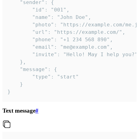
	"sender": {

		"id": "001",

		"name": "John Doe",

		"photo": "https://example.com/me.jpg",

		"url": "https://example.com/",

		"phone": "+1 234 568 890",

		"email": "me@example.com",

		"invite": "Hello! May I help you?"

	},

	"message": {

		"type": "start"

	}

}
Text message
#