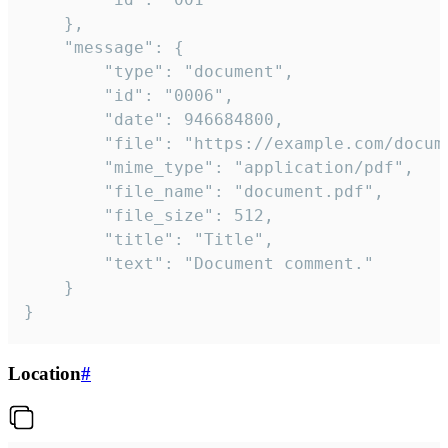
	},

	"message": {

		"type": "document",

		"id": "0006",

		"date": 946684800,

		"file": "https://example.com/document.pdf",

		"mime_type": "application/pdf",

		"file_name": "document.pdf",

		"file_size": 512,

		"title": "Title",

		"text": "Document comment."

	}

}
Location
#