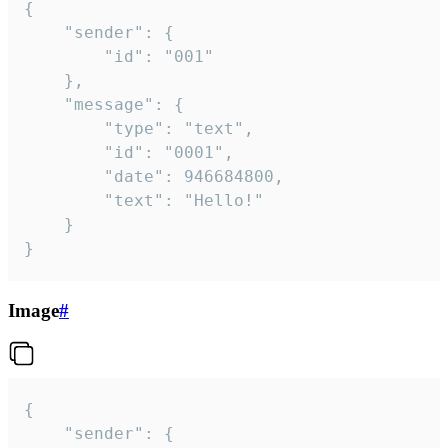
{

	"sender": {

		"id": "001"

	},

	"message": {

		"type": "text",

		"id": "0001",

		"date": 946684800,

		"text": "Hello!"

	}

}
Image
#
{

	"sender": {
