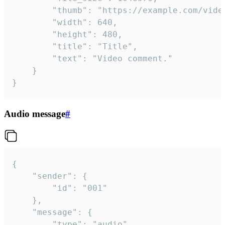
		"thumb": "https://example.com/video_thumb.png",

		"width": 640,

		"height": 480,

		"title": "Title",

		"text": "Video comment."

	}

}
Audio message
#
{

	"sender": {

		"id": "001"

	},

	"message": {

		"type": "audio",
