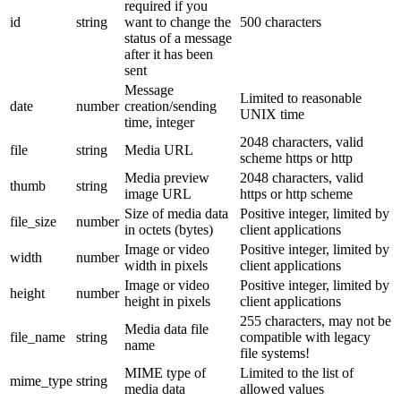
required if you
id
string
want to change the
500 characters
status of a message
after it has been
sent
Message
Limited to reasonable
date
number
creation/sending
UNIX time
time, integer
2048 characters, valid
file
string
Media URL
scheme https or http
Media preview
2048 characters, valid
thumb
string
image URL
https or http scheme
Size of media data
Positive integer, limited by
file_size
number
in octets (bytes)
client applications
Image or video
Positive integer, limited by
width
number
width in pixels
client applications
Image or video
Positive integer, limited by
height
number
height in pixels
client applications
255 characters, may not be
Media data file
file_name
string
compatible with legacy
name
file systems!
MIME type of
Limited to the list of
mime_type
string
media data
allowed values