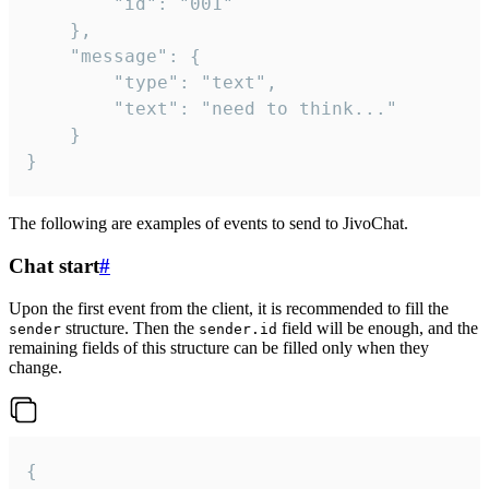
		"id": "001"

	},

	"message": {

		"type": "text",

		"text": "need to think..."

	}

}
The following are examples of events to send to JivoChat.
Chat start
#
Upon the first event from the client, it is recommended to fill the
structure. Then the
field will be enough, and the
sender
sender.id
remaining fields of this structure can be filled only when they
change.
{
