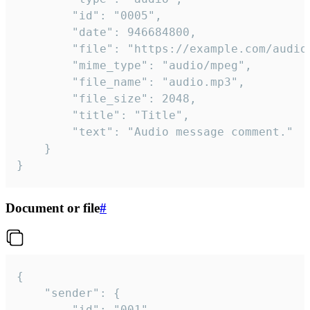
		"id": "0005",

		"date": 946684800,

		"file": "https://example.com/audio.mp3",

		"mime_type": "audio/mpeg",

		"file_name": "audio.mp3",

		"file_size": 2048,

		"title": "Title",

		"text": "Audio message comment."

	}

}
Document or file
#
{

	"sender": {

		"id": "001"
