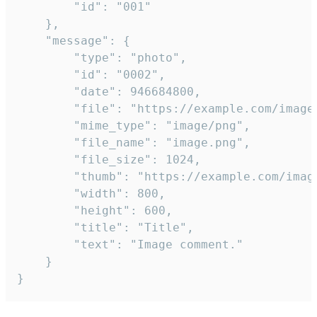
		"id": "001"

	},

	"message": {

		"type": "photo",

		"id": "0002",

		"date": 946684800,

		"file": "https://example.com/image.png",

		"mime_type": "image/png",

		"file_name": "image.png",

		"file_size": 1024,

		"thumb": "https://example.com/image_thumb.png",

		"width": 800,

		"height": 600,

		"title": "Title",

		"text": "Image comment."

	}

}