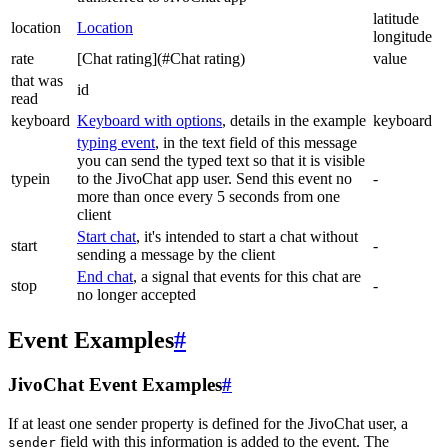
latitude
location
Location
longitude
rate
[Chat rating](#Chat rating)
value
that was
id
read
keyboard
Keyboard with options
, details in the example
keyboard
typing event
, in the text field of this message
you can send the typed text so that it is visible
typein
to the JivoChat app user. Send this event no
-
more than once every 5 seconds from one
client
Start chat
, it's intended to start a chat without
start
-
sending a message by the client
End chat
, a signal that events for this chat are
stop
-
no longer accepted
Event Examples
#
JivoChat Event Examples
#
If at least one sender property is defined for the JivoChat user, a
field with this information is added to the event. The
sender