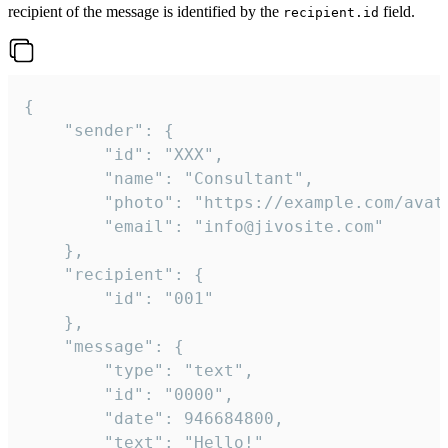
recipient of the message is identified by the
field.
recipient.id
{

	"sender": {

		"id": "XXX",

		"name": "Consultant",

		"photo": "https://example.com/avatar.png",

		"email": "info@jivosite.com"

	},

	"recipient": {

		"id": "001"

	},

	"message": {

		"type": "text",

		"id": "0000",

		"date": 946684800,

		"text": "Hello!"
