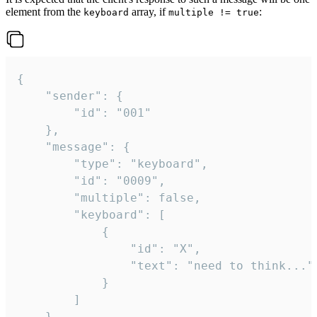
element from the
array, if
:
keyboard
multiple != true
{

	"sender": {

		"id": "001"

	},

	"message": {

		"type": "keyboard",

		"id": "0009",

		"multiple": false,

		"keyboard": [

			{

				"id": "X",

				"text": "need to think..."

			}

		]

	}
