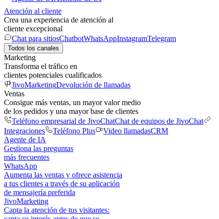
Atención al cliente
Crea una experiencia de atención al
cliente excepcional
Chat para sitios
Chatbot
WhatsApp
Instagram
Telegram
Todos los canales
Marketing
Transforma el tráfico en
clientes potenciales cualificados
JivoMarketing
Devolución de llamadas
Ventas
Consigue más ventas, un mayor valor medio
de los pedidos y una mayor base de clientes
Teléfono empresarial de JivoChat
Chat de equipos de JivoChat
Integraciones
Teléfono Plus
Video llamadas
CRM
Agente de IA
Gestiona las preguntas
más frecuentes
WhatsApp
Aumenta las ventas y ofrece asistencia
a tus clientes a través de su aplicación
de mensajería preferida
JivoMarketing
Capta la atención de tus visitantes:
capta su interés antes de que se