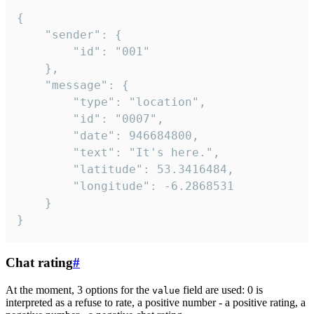
{

	"sender": {

		"id": "001"

	},

	"message": {

		"type": "location",

		"id": "0007",

		"date": 946684800,

		"text": "It's here.",

		"latitude": 53.3416484,

		"longitude": -6.2868531

	}

}
Chat rating
#
At the moment, 3 options for the
field are used: 0 is
value
interpreted as a refuse to rate, a positive number - a positive rating, a