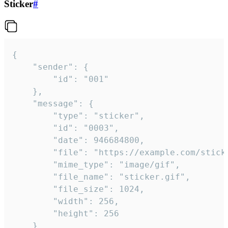
Sticker
#
{

	"sender": {

		"id": "001"

	},

	"message": {

		"type": "sticker",

		"id": "0003",

		"date": 946684800,

		"file": "https://example.com/sticker.gif",

		"mime_type": "image/gif",

		"file_name": "sticker.gif",

		"file_size": 1024,

		"width": 256,

		"height": 256

	}
