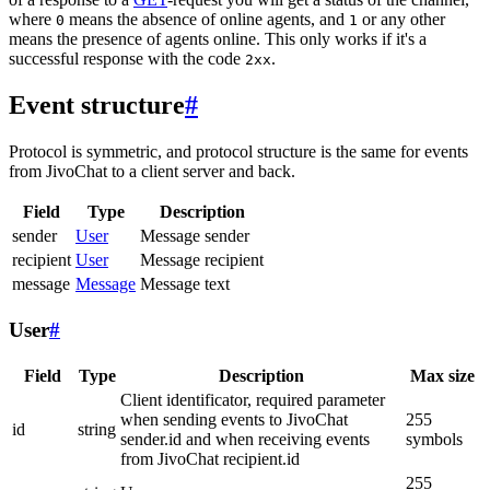
where
means the absence of online agents, and
or any other
0
1
means the presence of agents online. This only works if it's a
successful response with the code
.
2xx
Event structure
#
Protocol is symmetric, and protocol structure is the same for events
from JivoChat to a client server and back.
Field
Type
Description
sender
User
Message sender
recipient
User
Message recipient
message
Message
Message text
User
#
Field
Type
Description
Max size
Client identificator, required parameter
when sending events to JivoChat
255
id
string
sender.id and when receiving events
symbols
from JivoChat recipient.id
255