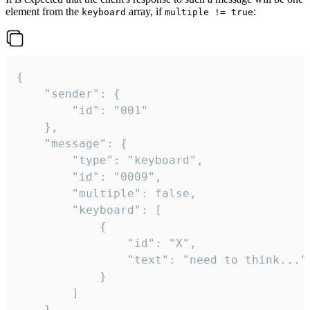
element from the
array, if
:
keyboard
multiple != true
{

	"sender": {

		"id": "001"

	},

	"message": {

		"type": "keyboard",

		"id": "0009",

		"multiple": false,

		"keyboard": [

			{

				"id": "X",

				"text": "need to think..."

			}

		]

	}
