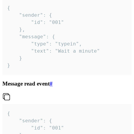
{

	"sender": {

		"id": "001"

	},

	"message": {

		"type": "typein",

		"text": "Wait a minute"

	}

}
Message read event
#
{

	"sender": {

		"id": "001"
