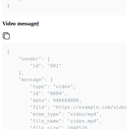
}
Video message
#
{

	"sender": {

		"id": "001"

	},

	"message": {

		"type": "video",

		"id": "0004",

		"date": 946684800,

		"file": "https://example.com/video.mp4",

		"mime_type": "video/mp4",

		"file_name": "video.mp4",

		"file_size": 1048576,
