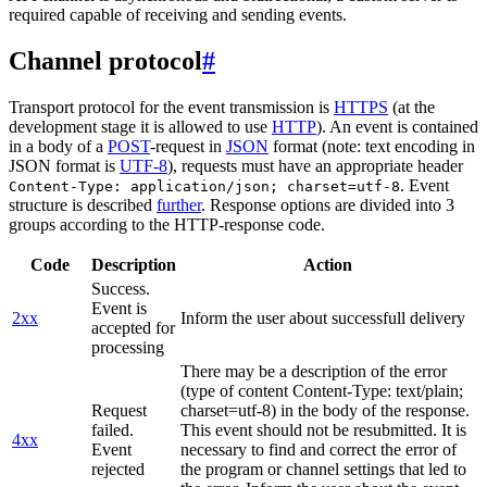
required capable of receiving and sending events.
Channel protocol
#
Transport protocol for the event transmission is
HTTPS
(at the
development stage it is allowed to use
HTTP
). An event is contained
in a body of a
POST
-request in
JSON
format (note: text encoding in
JSON format is
UTF-8
), requests must have an appropriate header
. Event
Content-Type: application/json; charset=utf-8
structure is described
further
. Response options are divided into 3
groups according to the HTTP-response code.
Code
Description
Action
Success.
Event is
2xx
Inform the user about successfull delivery
accepted for
processing
There may be a description of the error
(type of content Content-Type: text/plain;
Request
charset=utf-8) in the body of the response.
failed.
This event should not be resubmitted. It is
4xx
Event
necessary to find and correct the error of
rejected
the program or channel settings that led to