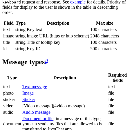
request and response. See
example
for details. Priority of
keyboard
fields for display to the user is shown in the table in descending
order.
Field
Type
Description
Max size
text
string
Key text
100 characters
image
string
Image URL (https or http scheme)
2048 characters
title
string
Title or tooltip key
100 characters
id
string
Key ID
500 characters
Message types
#
Required
Type
Description
fields
text
Text message
text
photo
Image
file
sticker
Sticker
file
video
[Video message](#video message)
file
audio
Audio message
file
Document or file
, in a message of this type,
document
you can send any files that are allowed to be
file
transferred to JivoChat app