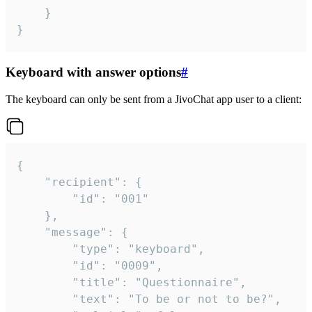
	}

}
Keyboard with answer options
#
The keyboard can only be sent from a JivoChat app user to a client:
{

	"recipient": {

		"id": "001"

	},

	"message": {

		"type": "keyboard",

		"id": "0009",

		"title": "Questionnaire",

		"text": "To be or not to be?",
