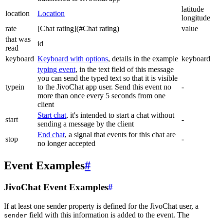
latitude
location
Location
longitude
rate
[Chat rating](#Chat rating)
value
that was
id
read
keyboard
Keyboard with options
, details in the example
keyboard
typing event
, in the text field of this message
you can send the typed text so that it is visible
typein
to the JivoChat app user. Send this event no
-
more than once every 5 seconds from one
client
Start chat
, it's intended to start a chat without
start
-
sending a message by the client
End chat
, a signal that events for this chat are
stop
-
no longer accepted
Event Examples
#
JivoChat Event Examples
#
If at least one sender property is defined for the JivoChat user, a
field with this information is added to the event. The
sender