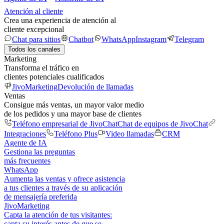
Atención al cliente
Crea una experiencia de atención al
cliente excepcional
Chat para sitios
Chatbot
WhatsApp
Instagram
Telegram
Todos los canales
Marketing
Transforma el tráfico en
clientes potenciales cualificados
JivoMarketing
Devolución de llamadas
Ventas
Consigue más ventas, un mayor valor medio
de los pedidos y una mayor base de clientes
Teléfono empresarial de JivoChat
Chat de equipos de JivoChat
Integraciones
Teléfono Plus
Video llamadas
CRM
Agente de IA
Gestiona las preguntas
más frecuentes
WhatsApp
Aumenta las ventas y ofrece asistencia
a tus clientes a través de su aplicación
de mensajería preferida
JivoMarketing
Capta la atención de tus visitantes:
capta su interés antes de que se