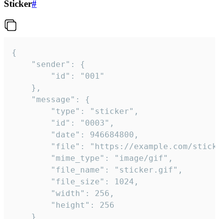
Sticker
#
{

	"sender": {

		"id": "001"

	},

	"message": {

		"type": "sticker",

		"id": "0003",

		"date": 946684800,

		"file": "https://example.com/sticker.gif",

		"mime_type": "image/gif",

		"file_name": "sticker.gif",

		"file_size": 1024,

		"width": 256,

		"height": 256

	}
