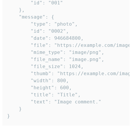
		"id": "001"

	},

	"message": {

		"type": "photo",

		"id": "0002",

		"date": 946684800,

		"file": "https://example.com/image.png",

		"mime_type": "image/png",

		"file_name": "image.png",

		"file_size": 1024,

		"thumb": "https://example.com/image_thumb.png",

		"width": 800,

		"height": 600,

		"title": "Title",

		"text": "Image comment."

	}

}