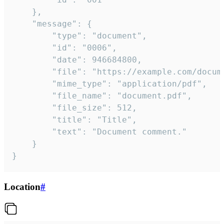
	},

	"message": {

		"type": "document",

		"id": "0006",

		"date": 946684800,

		"file": "https://example.com/document.pdf",

		"mime_type": "application/pdf",

		"file_name": "document.pdf",

		"file_size": 512,

		"title": "Title",

		"text": "Document comment."

	}

}
Location
#