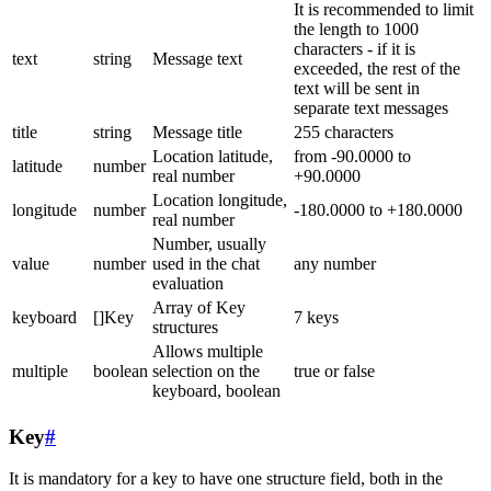
It is recommended to limit
the length to 1000
characters - if it is
text
string
Message text
exceeded, the rest of the
text will be sent in
separate text messages
title
string
Message title
255 characters
Location latitude,
from -90.0000 to
latitude
number
real number
+90.0000
Location longitude,
longitude
number
-180.0000 to +180.0000
real number
Number, usually
value
number
used in the chat
any number
evaluation
Array of Key
keyboard
[]Key
7 keys
structures
Allows multiple
multiple
boolean
selection on the
true or false
keyboard, boolean
Key
#
It is mandatory for a key to have one structure field, both in the