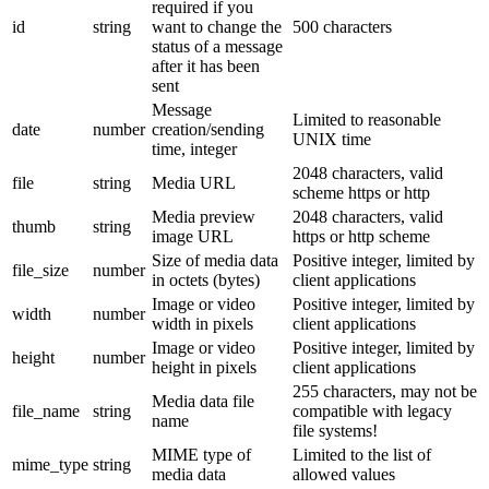
required if you
id
string
want to change the
500 characters
status of a message
after it has been
sent
Message
Limited to reasonable
date
number
creation/sending
UNIX time
time, integer
2048 characters, valid
file
string
Media URL
scheme https or http
Media preview
2048 characters, valid
thumb
string
image URL
https or http scheme
Size of media data
Positive integer, limited by
file_size
number
in octets (bytes)
client applications
Image or video
Positive integer, limited by
width
number
width in pixels
client applications
Image or video
Positive integer, limited by
height
number
height in pixels
client applications
255 characters, may not be
Media data file
file_name
string
compatible with legacy
name
file systems!
MIME type of
Limited to the list of
mime_type
string
media data
allowed values