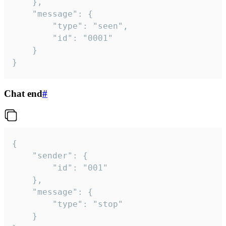
	},

	"message": {

		"type": "seen",

		"id": "0001"

	}

}
Chat end
#
{

	"sender": {

		"id": "001"

	},

	"message": {

		"type": "stop"

	}
