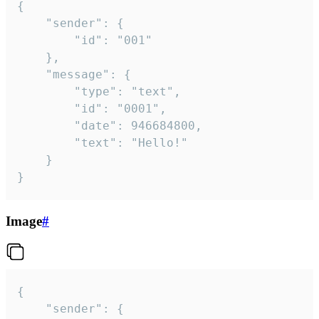
{

	"sender": {

		"id": "001"

	},

	"message": {

		"type": "text",

		"id": "0001",

		"date": 946684800,

		"text": "Hello!"

	}

}
Image
#
{

	"sender": {
