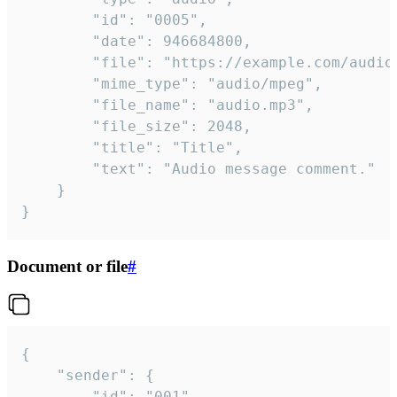
		"id": "0005",

		"date": 946684800,

		"file": "https://example.com/audio.mp3",

		"mime_type": "audio/mpeg",

		"file_name": "audio.mp3",

		"file_size": 2048,

		"title": "Title",

		"text": "Audio message comment."

	}

}
Document or file
#
{

	"sender": {

		"id": "001"
