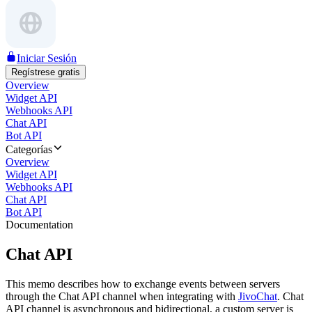
Iniciar Sesión
Regístrese gratis
Overview
Widget API
Webhooks API
Chat API
Bot API
Categorías
Overview
Widget API
Webhooks API
Chat API
Bot API
Documentation
Chat API
This memo describes how to exchange events between servers
through the Chat API channel when integrating with
JivoChat
. Chat
API channel is asynchronous and bidirectional, a custom server is