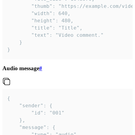
		"thumb": "https://example.com/video_thumb.png",

		"width": 640,

		"height": 480,

		"title": "Title",

		"text": "Video comment."

	}

}
Audio message
#
{

	"sender": {

		"id": "001"

	},

	"message": {

		"type": "audio",
