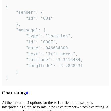
{

	"sender": {

		"id": "001"

	},

	"message": {

		"type": "location",

		"id": "0007",

		"date": 946684800,

		"text": "It's here.",

		"latitude": 53.3416484,

		"longitude": -6.2868531

	}

}
Chat rating
#
At the moment, 3 options for the
field are used: 0 is
value
interpreted as a refuse to rate, a positive number - a positive rating, a