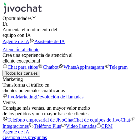
Oportunidades
IA
Aumenta el rendimiento del
equipo con IA
Agente de IA
Asistente de IA
Atención al cliente
Crea una experiencia de atención al
cliente excepcional
Chat para sitios
Chatbot
WhatsApp
Instagram
Telegram
Todos los canales
Marketing
Transforma el tráfico en
clientes potenciales cualificados
JivoMarketing
Devolución de llamadas
Ventas
Consigue más ventas, un mayor valor medio
de los pedidos y una mayor base de clientes
Teléfono empresarial de JivoChat
Chat de equipos de JivoChat
Integraciones
Teléfono Plus
Video llamadas
CRM
Agente de IA
Gestiona las preguntas