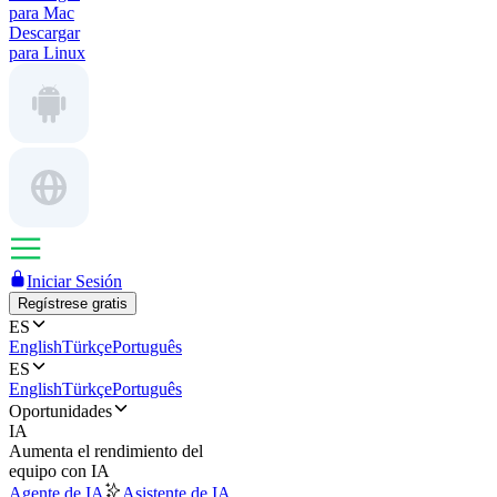
para Mac
Descargar
para Linux
Iniciar Sesión
Regístrese gratis
ES
English
Türkçe
Português
ES
English
Türkçe
Português
Oportunidades
IA
Aumenta el rendimiento del
equipo con IA
Agente de IA
Asistente de IA