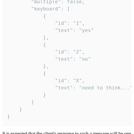
		"multiple": false,

		"keyboard": [

			{

				"id": "1",

				"text": "yes"

			},

			{

				"id": "2",

				"text": "no"

			},

			{

				"id": "X",

				"text": "need to think..."

			}

		]

	}

}
It is expected that the client's response to such a message will be one