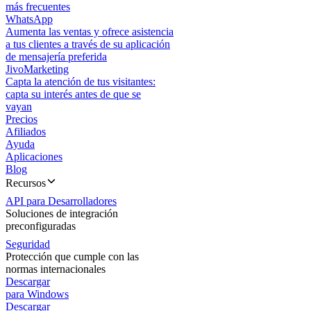
más frecuentes
WhatsApp
Aumenta las ventas y ofrece asistencia
a tus clientes a través de su aplicación
de mensajería preferida
JivoMarketing
Capta la atención de tus visitantes:
capta su interés antes de que se
vayan
Precios
Afiliados
Ayuda
Aplicaciones
Blog
Recursos
API para Desarrolladores
Soluciones de integración
preconfiguradas
Seguridad
Protección que cumple con las
normas internacionales
Descargar
para Windows
Descargar