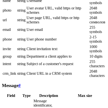
name
string
Username
symbols
User avatar URL, valid https or http
2048
photo
string
schemes
symbols
User page URL, valid https or http
2048
url
string
schemes
символов
255
email
string
User email
symbols
2-15
phone
string
User phone number
symbols
1000
invite
string
Client invitation text
symbols
group
string
Department a client applies to
10 digits
255
intent
string
Subject of a customer's request
characters
2048
crm_link
string
Client URL in a CRM system
characters
Message
#
Field
Type
Description
Max size
Message
identificator,