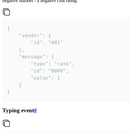
negative number - a negative chat rating.
{

	"sender": {

		"id": "001"

	},

	"message": {

		"type": "rate",

		"id": "0008",

		"value": 1

	}

}
Typing event
#