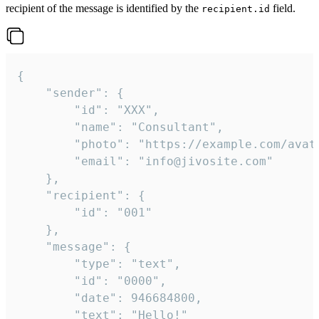
recipient of the message is identified by the
field.
recipient.id
{

	"sender": {

		"id": "XXX",

		"name": "Consultant",

		"photo": "https://example.com/avatar.png",

		"email": "info@jivosite.com"

	},

	"recipient": {

		"id": "001"

	},

	"message": {

		"type": "text",

		"id": "0000",

		"date": 946684800,

		"text": "Hello!"
