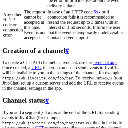
the error. Inform the user about the event
delivery failure
The request
In case of an HTTP code
5xx
or if
Any other
cannot be
connection fails it is recommended to
HTTP
accepted at
resend the request up to 3 times with an
code or
this time.
interval of 3-60 seconds. Inform the user
connection
Event is not
that the event is temporarily undeliverable.
error
accepted
Contact server support
Creation of a channel
#
To create a Chat API channel in JivoChat, use the
JivoChat app
.
Once created, a
URL
, that you can use to send events to JivoChat,
will be available to you in the settings of the channel, for example:
. To receive messages from
https://wh.jivosite.com/foo/bar
JivoChat, set up a custom server and add the URL to receive events
in the channel settings in the app.
Channel status
#
If you add a segment
at the end of the URL for sending
/status
events to JivoChat (for example,
), then in the body
https://wh.jivosite.com/foo/bar/status
of a response to a
GET
-request you will get a status of the channel,