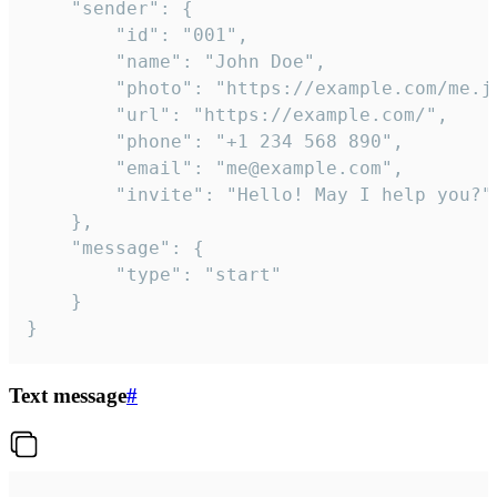
	"sender": {

		"id": "001",

		"name": "John Doe",

		"photo": "https://example.com/me.jpg",

		"url": "https://example.com/",

		"phone": "+1 234 568 890",

		"email": "me@example.com",

		"invite": "Hello! May I help you?"

	},

	"message": {

		"type": "start"

	}

}
Text message
#