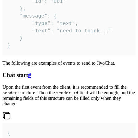
		"id": "001"

	},

	"message": {

		"type": "text",

		"text": "need to think..."

	}

}
The following are examples of events to send to JivoChat.
Chat start
#
Upon the first event from the client, it is recommended to fill the
structure. Then the
field will be enough, and the
sender
sender.id
remaining fields of this structure can be filled only when they
change.
{
