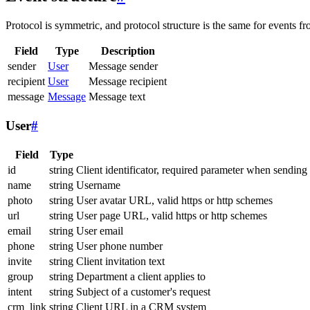
Protocol is symmetric, and protocol structure is the same for events fr
Field
Type
Description
sender
User
Message sender
recipient
User
Message recipient
message
Message
Message text
User
#
Field
Type
id
string
Client identificator, required parameter when sending
name
string
Username
photo
string
User avatar URL, valid https or http schemes
url
string
User page URL, valid https or http schemes
email
string
User email
phone
string
User phone number
invite
string
Client invitation text
group
string
Department a client applies to
intent
string
Subject of a customer's request
crm_link
string
Client URL in a CRM system