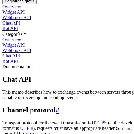
Regístrese gratis
Overview
Widget API
Webhooks API
Chat API
Bot API
Categorías
Overview
Widget API
Webhooks API
Chat API
Bot API
Documentation
Chat API
This memo describes how to exchange events between servers throug
capable of receiving and sending events.
Channel protocol
#
Transport protocol for the event transmission is
HTTPS
(at the develo
format is
UTF-8
), requests must have an appropriate header
Content
the HTTP-response code.