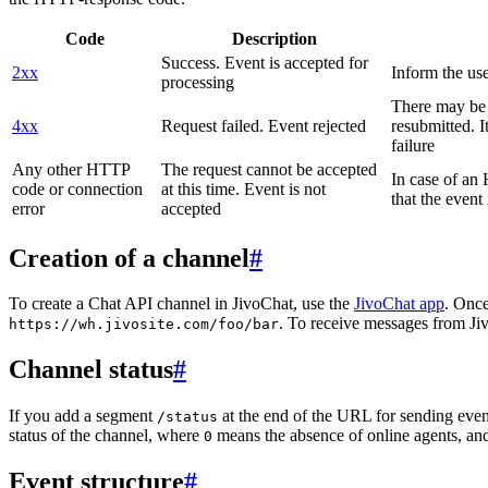
Code
Description
Success. Event is accepted for
2xx
Inform the use
processing
There may be a
4xx
Request failed. Event rejected
resubmitted. I
failure
Any other HTTP
The request cannot be accepted
In case of a
code or connection
at this time. Event is not
that the event
error
accepted
Creation of a channel
#
To create a Chat API channel in JivoChat, use the
JivoChat app
. Once
. To receive messages from Jiv
https://wh.jivosite.com/foo/bar
Channel status
#
If you add a segment
at the end of the URL for sending even
/status
status of the channel, where
means the absence of online agents, a
0
Event structure
#