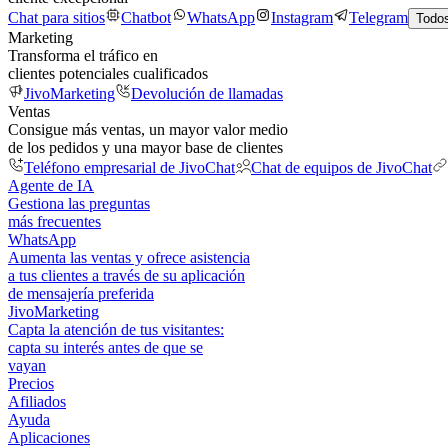
Chat para sitios
Chatbot
WhatsApp
Instagram
Telegram
Todos
Marketing
Transforma el tráfico en
clientes potenciales cualificados
JivoMarketing
Devolución de llamadas
Ventas
Consigue más ventas, un mayor valor medio
de los pedidos y una mayor base de clientes
Teléfono empresarial de JivoChat
Chat de equipos de JivoChat
Agente de IA
Gestiona las preguntas
más frecuentes
WhatsApp
Aumenta las ventas y ofrece asistencia
a tus clientes a través de su aplicación
de mensajería preferida
JivoMarketing
Capta la atención de tus visitantes:
capta su interés antes de que se
vayan
Precios
Afiliados
Ayuda
Aplicaciones