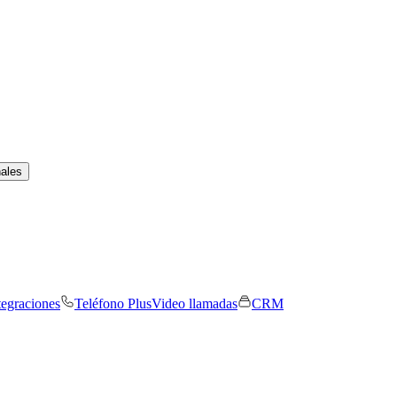
nales
tegraciones
Teléfono Plus
Video llamadas
CRM