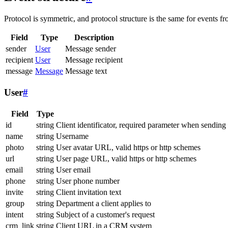
Protocol is symmetric, and protocol structure is the same for events fr
Field
Type
Description
sender
User
Message sender
recipient
User
Message recipient
message
Message
Message text
User
#
Field
Type
id
string
Client identificator, required parameter when sending
name
string
Username
photo
string
User avatar URL, valid https or http schemes
url
string
User page URL, valid https or http schemes
email
string
User email
phone
string
User phone number
invite
string
Client invitation text
group
string
Department a client applies to
intent
string
Subject of a customer's request
crm_link
string
Client URL in a CRM system