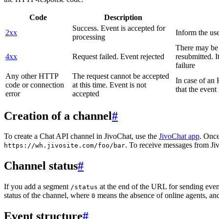
Code
Description
Success. Event is accepted for
2xx
Inform the use
processing
There may be a
4xx
Request failed. Event rejected
resubmitted. I
failure
Any other HTTP
The request cannot be accepted
In case of a
code or connection
at this time. Event is not
that the event
error
accepted
Creation of a channel
#
To create a Chat API channel in JivoChat, use the
JivoChat app
. Once
. To receive messages from Jiv
https://wh.jivosite.com/foo/bar
Channel status
#
If you add a segment
at the end of the URL for sending even
/status
status of the channel, where
means the absence of online agents, a
0
Event structure
#