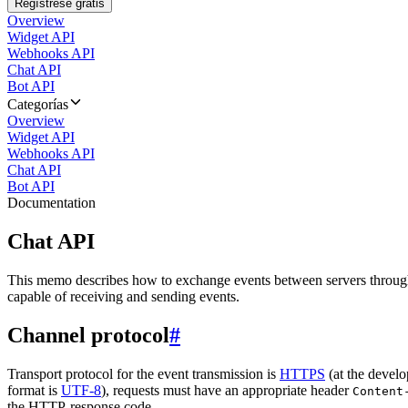
Regístrese gratis
Overview
Widget API
Webhooks API
Chat API
Bot API
Categorías
Overview
Widget API
Webhooks API
Chat API
Bot API
Documentation
Chat API
This memo describes how to exchange events between servers throug
capable of receiving and sending events.
Channel protocol
#
Transport protocol for the event transmission is
HTTPS
(at the develo
format is
UTF-8
), requests must have an appropriate header
Content
the HTTP-response code.