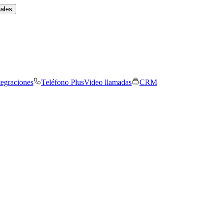
nales
tegraciones
Teléfono Plus
Video llamadas
CRM