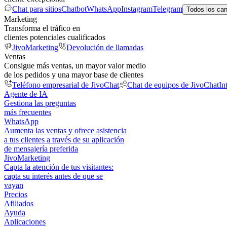
Chat para sitios
Chatbot
WhatsApp
Instagram
Telegram
Todos los ca
Marketing
Transforma el tráfico en
clientes potenciales cualificados
JivoMarketing
Devolución de llamadas
Ventas
Consigue más ventas, un mayor valor medio
de los pedidos y una mayor base de clientes
Teléfono empresarial de JivoChat
Chat de equipos de JivoChat
In
Agente de IA
Gestiona las preguntas
más frecuentes
WhatsApp
Aumenta las ventas y ofrece asistencia
a tus clientes a través de su aplicación
de mensajería preferida
JivoMarketing
Capta la atención de tus visitantes:
capta su interés antes de que se
vayan
Precios
Afiliados
Ayuda
Aplicaciones