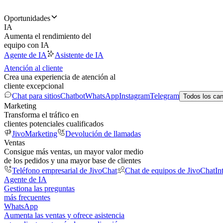
Oportunidades
IA
Aumenta el rendimiento del
equipo con IA
Agente de IA
Asistente de IA
Atención al cliente
Crea una experiencia de atención al
cliente excepcional
Chat para sitios
Chatbot
WhatsApp
Instagram
Telegram
Todos los ca
Marketing
Transforma el tráfico en
clientes potenciales cualificados
JivoMarketing
Devolución de llamadas
Ventas
Consigue más ventas, un mayor valor medio
de los pedidos y una mayor base de clientes
Teléfono empresarial de JivoChat
Chat de equipos de JivoChat
In
Agente de IA
Gestiona las preguntas
más frecuentes
WhatsApp
Aumenta las ventas y ofrece asistencia