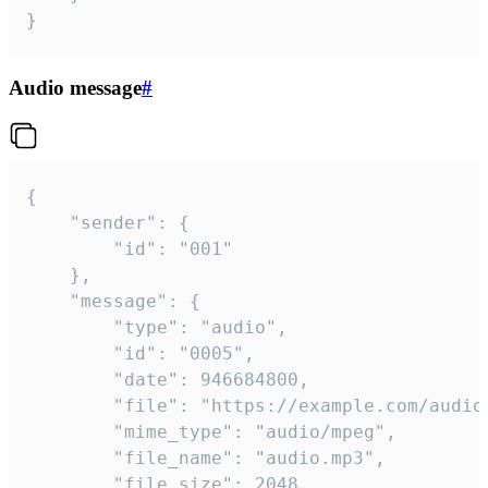
}
Audio message
#
{

	"sender": {

		"id": "001"

	},

	"message": {

		"type": "audio",

		"id": "0005",

		"date": 946684800,

		"file": "https://example.com/audio.mp3",

		"mime_type": "audio/mpeg",

		"file_name": "audio.mp3",

		"file_size": 2048,
