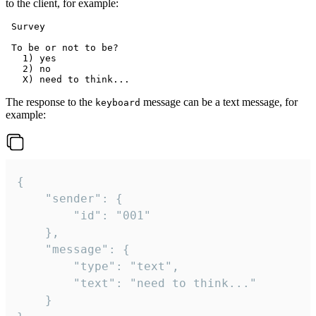
to the client, for example:
 Survey

 To be or not to be?

   1) yes

   2) no

The response to the
message can be a text message, for
keyboard
example:
{

	"sender": {

		"id": "001"

	},

	"message": {

		"type": "text",

		"text": "need to think..."

	}
