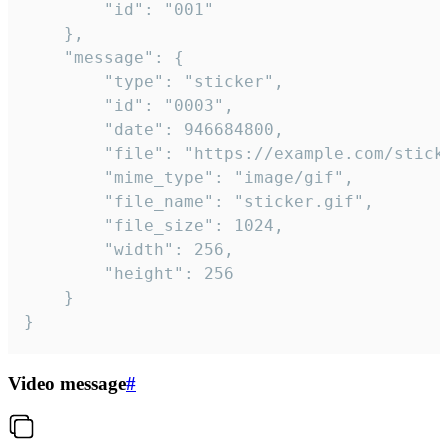
		"id": "001"

	},

	"message": {

		"type": "sticker",

		"id": "0003",

		"date": 946684800,

		"file": "https://example.com/sticker.gif",

		"mime_type": "image/gif",

		"file_name": "sticker.gif",

		"file_size": 1024,

		"width": 256,

		"height": 256

	}

}
Video message
#