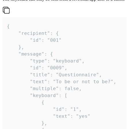
{

	"recipient": {

		"id": "001"

	},

	"message": {

		"type": "keyboard",

		"id": "0009",

		"title": "Questionnaire",

		"text": "To be or not to be?",

		"multiple": false,

		"keyboard": [

			{

				"id": "1",

				"text": "yes"

			},
