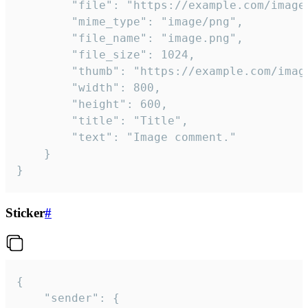
		"file": "https://example.com/image.png",

		"mime_type": "image/png",

		"file_name": "image.png",

		"file_size": 1024,

		"thumb": "https://example.com/image_thumb.png",

		"width": 800,

		"height": 600,

		"title": "Title",

		"text": "Image comment."

	}

}
Sticker
#
{

	"sender": {
