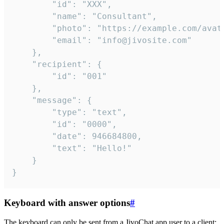
		"id": "XXX",

		"name": "Consultant",

		"photo": "https://example.com/avatar.png",

		"email": "info@jivosite.com"

	},

	"recipient": {

		"id": "001"

	},

	"message": {

		"type": "text",

		"id": "0000",

		"date": 946684800,

		"text": "Hello!"

	}

}
Keyboard with answer options
#
The keyboard can only be sent from a JivoChat app user to a client: