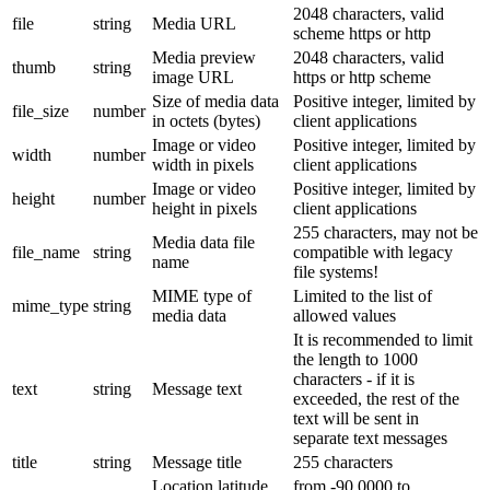
2048 characters, valid
file
string
Media URL
scheme https or http
Media preview
2048 characters, valid
thumb
string
image URL
https or http scheme
Size of media data
Positive integer, limited by
file_size
number
in octets (bytes)
client applications
Image or video
Positive integer, limited by
width
number
width in pixels
client applications
Image or video
Positive integer, limited by
height
number
height in pixels
client applications
255 characters, may not be
Media data file
file_name
string
compatible with legacy
name
file systems!
MIME type of
Limited to the list of
mime_type
string
media data
allowed values
It is recommended to limit
the length to 1000
characters - if it is
text
string
Message text
exceeded, the rest of the
text will be sent in
separate text messages
title
string
Message title
255 characters
Location latitude,
from -90.0000 to