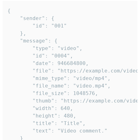
{

	"sender": {

		"id": "001"

	},

	"message": {

		"type": "video",

		"id": "0004",

		"date": 946684800,

		"file": "https://example.com/video.mp4",

		"mime_type": "video/mp4",

		"file_name": "video.mp4",

		"file_size": 1048576,

		"thumb": "https://example.com/video_thumb.png",

		"width": 640,

		"height": 480,

		"title": "Title",

		"text": "Video comment."

	}
