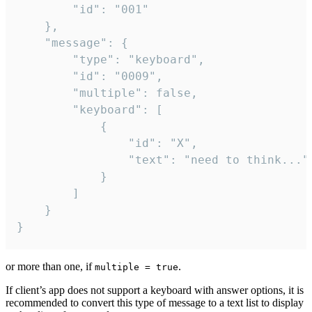
		"id": "001"

	},

	"message": {

		"type": "keyboard",

		"id": "0009",

		"multiple": false,

		"keyboard": [

			{

				"id": "X",

				"text": "need to think..."

			}

		]

	}

}
or more than one, if
.
multiple = true
If client’s app does not support a keyboard with answer options, it is
recommended to convert this type of message to a text list to display