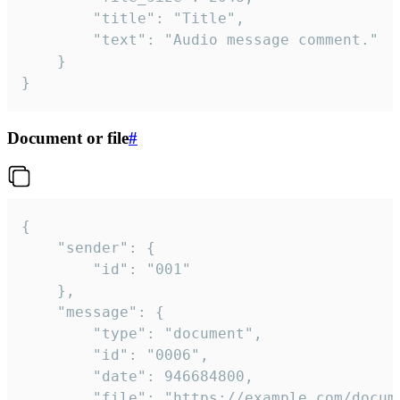
		"title": "Title",

		"text": "Audio message comment."

	}

}
Document or file
#
{

	"sender": {

		"id": "001"

	},

	"message": {

		"type": "document",

		"id": "0006",

		"date": 946684800,

		"file": "https://example.com/document.pdf",
