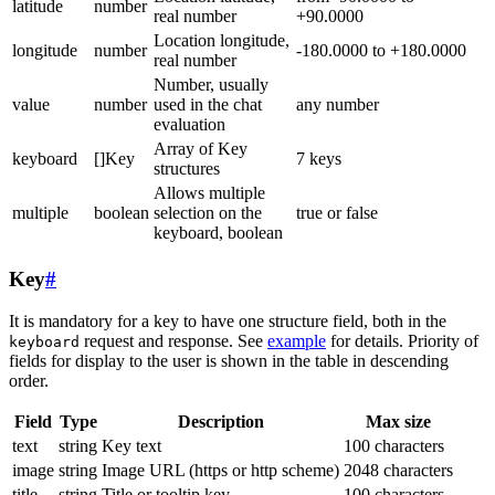
latitude
number
real number
+90.0000
Location longitude,
longitude
number
-180.0000 to +180.0000
real number
Number, usually
value
number
used in the chat
any number
evaluation
Array of Key
keyboard
[]Key
7 keys
structures
Allows multiple
multiple
boolean
selection on the
true or false
keyboard, boolean
Key
#
It is mandatory for a key to have one structure field, both in the
request and response. See
example
for details. Priority of
keyboard
fields for display to the user is shown in the table in descending
order.
Field
Type
Description
Max size
text
string
Key text
100 characters
image
string
Image URL (https or http scheme)
2048 characters
title
string
Title or tooltip key
100 characters