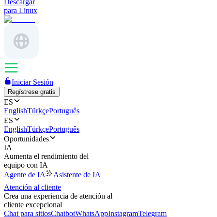
Descargar
para Linux
Iniciar Sesión
Regístrese gratis
ES
English
Türkçe
Português
ES
English
Türkçe
Português
Oportunidades
IA
Aumenta el rendimiento del
equipo con IA
Agente de IA
Asistente de IA
Atención al cliente
Crea una experiencia de atención al
cliente excepcional
Chat para sitios
Chatbot
WhatsApp
Instagram
Telegram