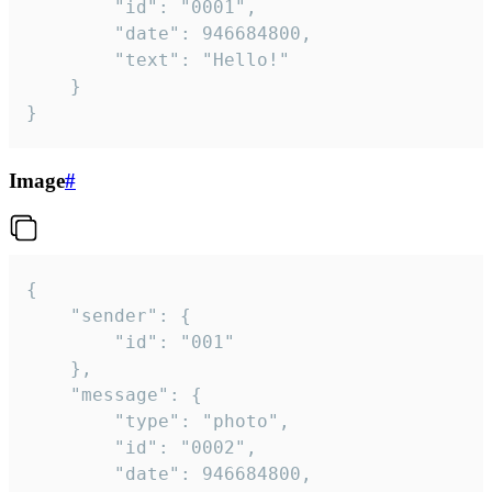
		"id": "0001",

		"date": 946684800,

		"text": "Hello!"

	}

}
Image
#
{

	"sender": {

		"id": "001"

	},

	"message": {

		"type": "photo",

		"id": "0002",

		"date": 946684800,
