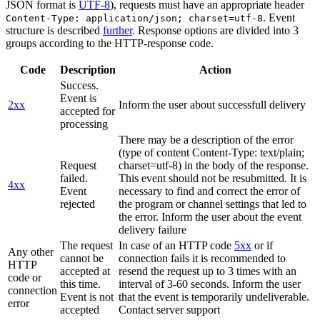
JSON format is
UTF-8
), requests must have an appropriate header
. Event
Content-Type: application/json; charset=utf-8
structure is described
further
. Response options are divided into 3
groups according to the HTTP-response code.
Code
Description
Action
Success.
Event is
2xx
Inform the user about successfull delivery
accepted for
processing
There may be a description of the error
(type of content Content-Type: text/plain;
Request
charset=utf-8) in the body of the response.
failed.
This event should not be resubmitted. It is
4xx
Event
necessary to find and correct the error of
rejected
the program or channel settings that led to
the error. Inform the user about the event
delivery failure
The request
In case of an HTTP code
5xx
or if
Any other
cannot be
connection fails it is recommended to
HTTP
accepted at
resend the request up to 3 times with an
code or
this time.
interval of 3-60 seconds. Inform the user
connection
Event is not
that the event is temporarily undeliverable.
error
accepted
Contact server support