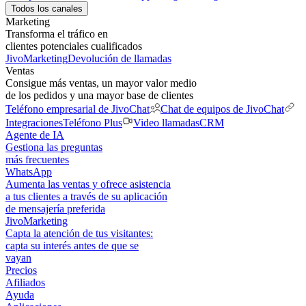
Todos los canales
Marketing
Transforma el tráfico en
clientes potenciales cualificados
JivoMarketing
Devolución de llamadas
Ventas
Consigue más ventas, un mayor valor medio
de los pedidos y una mayor base de clientes
Teléfono empresarial de JivoChat
Chat de equipos de JivoChat
Integraciones
Teléfono Plus
Video llamadas
CRM
Agente de IA
Gestiona las preguntas
más frecuentes
WhatsApp
Aumenta las ventas y ofrece asistencia
a tus clientes a través de su aplicación
de mensajería preferida
JivoMarketing
Capta la atención de tus visitantes:
capta su interés antes de que se
vayan
Precios
Afiliados
Ayuda