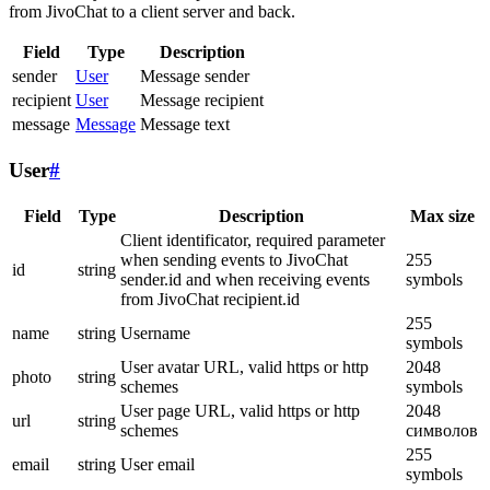
from JivoChat to a client server and back.
Field
Type
Description
sender
User
Message sender
recipient
User
Message recipient
message
Message
Message text
User
#
Field
Type
Description
Max size
Client identificator, required parameter
when sending events to JivoChat
255
id
string
sender.id and when receiving events
symbols
from JivoChat recipient.id
255
name
string
Username
symbols
User avatar URL, valid https or http
2048
photo
string
schemes
symbols
User page URL, valid https or http
2048
url
string
schemes
символов
255
email
string
User email
symbols