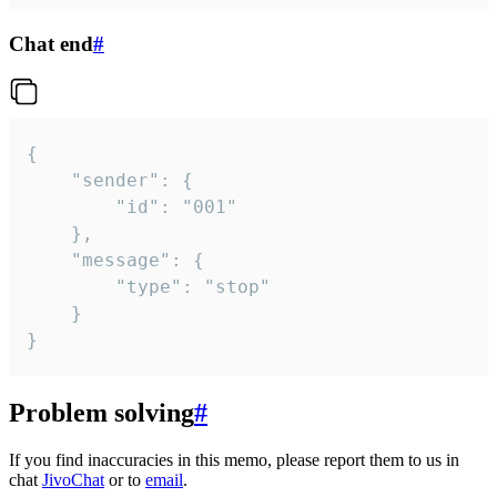
Chat end
#
{

	"sender": {

		"id": "001"

	},

	"message": {

		"type": "stop"

	}

}
Problem solving
#
If you find inaccuracies in this memo, please report them to us in
chat
JivoChat
or to
email
.