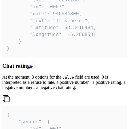
		"id": "0007",

		"date": 946684800,

		"text": "It's here.",

		"latitude": 53.3416484,

		"longitude": -6.2868531

	}

}
Chat rating
#
At the moment, 3 options for the
field are used: 0 is
value
interpreted as a refuse to rate, a positive number - a positive rating, a
negative number - a negative chat rating.
{

	"sender": {

		"id": "001"
