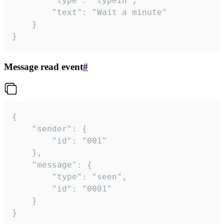
		"type": "typein",

		"text": "Wait a minute"

	}

}
Message read event
#
{

	"sender": {

		"id": "001"

	},

	"message": {

		"type": "seen",

		"id": "0001"

	}

}