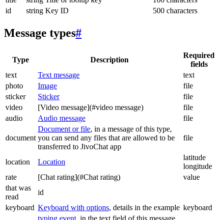
id
string
Key ID
500 characters
Message types
#
Required
Type
Description
fields
text
Text message
text
photo
Image
file
sticker
Sticker
file
video
[Video message](#video message)
file
audio
Audio message
file
Document or file
, in a message of this type,
document
you can send any files that are allowed to be
file
transferred to JivoChat app
latitude
location
Location
longitude
rate
[Chat rating](#Chat rating)
value
that was
id
read
keyboard
Keyboard with options
, details in the example
keyboard
typing event
, in the text field of this message