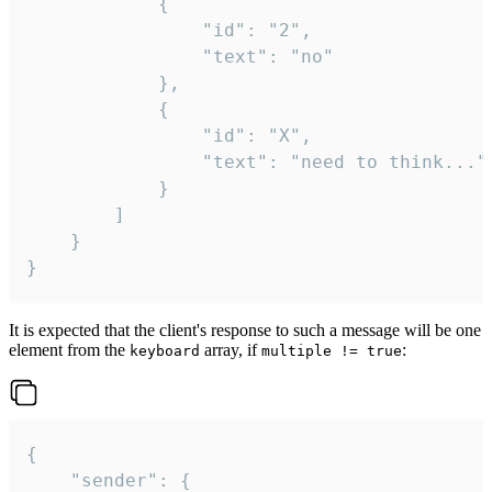
			{

				"id": "2",

				"text": "no"

			},

			{

				"id": "X",

				"text": "need to think..."

			}

		]

	}

}
It is expected that the client's response to such a message will be one
element from the
array, if
:
keyboard
multiple != true
{

	"sender": {
