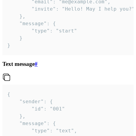
		"email": "me@example.com",

		"invite": "Hello! May I help you?"

	},

	"message": {

		"type": "start"

	}

}
Text message
#
{

	"sender": {

		"id": "001"

	},

	"message": {

		"type": "text",
