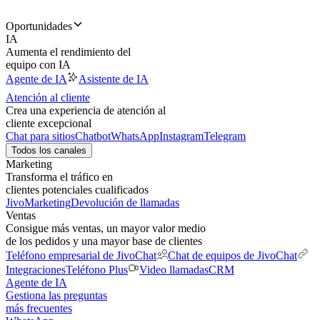
Oportunidades
IA
Aumenta el rendimiento del
equipo con IA
Agente de IA
Asistente de IA
Atención al cliente
Crea una experiencia de atención al
cliente excepcional
Chat para sitios
Chatbot
WhatsApp
Instagram
Telegram
Todos los canales
Marketing
Transforma el tráfico en
clientes potenciales cualificados
JivoMarketing
Devolución de llamadas
Ventas
Consigue más ventas, un mayor valor medio
de los pedidos y una mayor base de clientes
Teléfono empresarial de JivoChat
Chat de equipos de JivoChat
Integraciones
Teléfono Plus
Video llamadas
CRM
Agente de IA
Gestiona las preguntas
más frecuentes