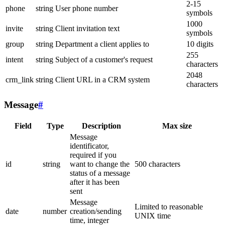
2-15
phone
string
User phone number
symbols
1000
invite
string
Client invitation text
symbols
group
string
Department a client applies to
10 digits
255
intent
string
Subject of a customer's request
characters
2048
crm_link
string
Client URL in a CRM system
characters
Message
#
Field
Type
Description
Max size
Message
identificator,
required if you
id
string
want to change the
500 characters
status of a message
after it has been
sent
Message
Limited to reasonable
date
number
creation/sending
UNIX time
time, integer