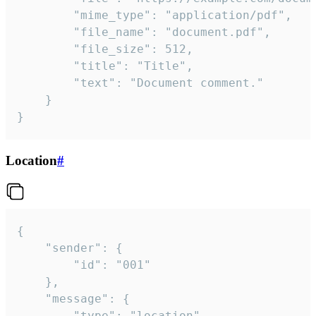
		"mime_type": "application/pdf",

		"file_name": "document.pdf",

		"file_size": 512,

		"title": "Title",

		"text": "Document comment."

	}

}
Location
#
{

	"sender": {

		"id": "001"

	},

	"message": {

		"type": "location",
