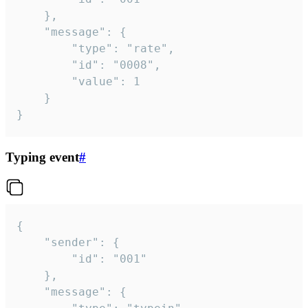
	},

	"message": {

		"type": "rate",

		"id": "0008",

		"value": 1

	}

}
Typing event
#
{

	"sender": {

		"id": "001"

	},

	"message": {
