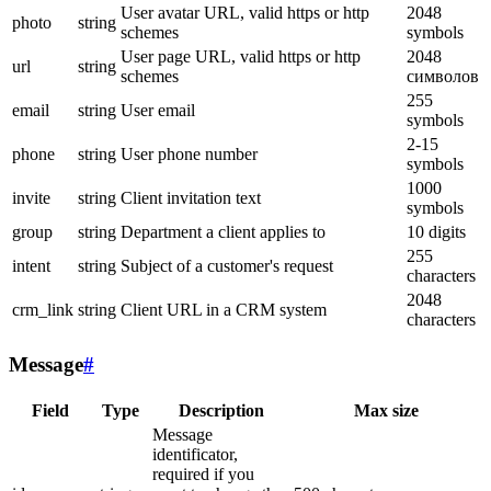
User avatar URL, valid https or http
2048
photo
string
schemes
symbols
User page URL, valid https or http
2048
url
string
schemes
символов
255
email
string
User email
symbols
2-15
phone
string
User phone number
symbols
1000
invite
string
Client invitation text
symbols
group
string
Department a client applies to
10 digits
255
intent
string
Subject of a customer's request
characters
2048
crm_link
string
Client URL in a CRM system
characters
Message
#
Field
Type
Description
Max size
Message
identificator,
required if you