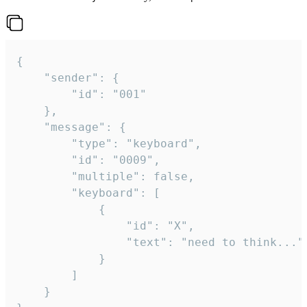
{

	"sender": {

		"id": "001"

	},

	"message": {

		"type": "keyboard",

		"id": "0009",

		"multiple": false,

		"keyboard": [

			{

				"id": "X",

				"text": "need to think..."

			}

		]

	}
