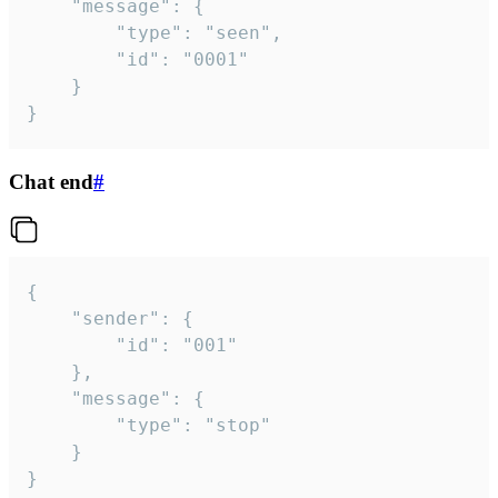
	"message": {

		"type": "seen",

		"id": "0001"

	}

}
Chat end
#
{

	"sender": {

		"id": "001"

	},

	"message": {

		"type": "stop"

	}

}