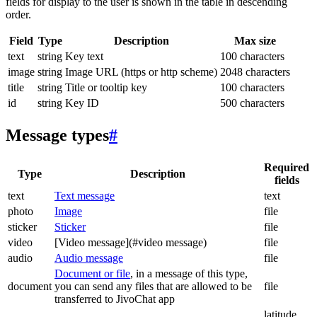
fields for display to the user is shown in the table in descending
order.
Field
Type
Description
Max size
text
string
Key text
100 characters
image
string
Image URL (https or http scheme)
2048 characters
title
string
Title or tooltip key
100 characters
id
string
Key ID
500 characters
Message types
#
Required
Type
Description
fields
text
Text message
text
photo
Image
file
sticker
Sticker
file
video
[Video message](#video message)
file
audio
Audio message
file
Document or file
, in a message of this type,
document
you can send any files that are allowed to be
file
transferred to JivoChat app
latitude