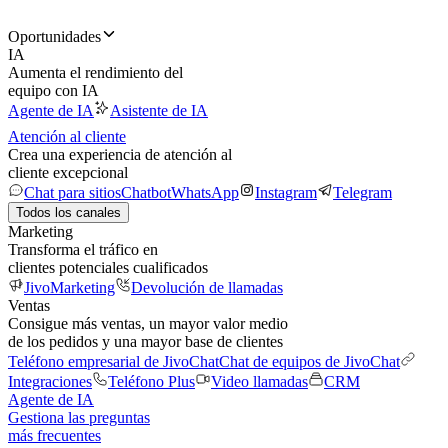
Oportunidades
IA
Aumenta el rendimiento del
equipo con IA
Agente de IA
Asistente de IA
Atención al cliente
Crea una experiencia de atención al
cliente excepcional
Chat para sitios
Chatbot
WhatsApp
Instagram
Telegram
Todos los canales
Marketing
Transforma el tráfico en
clientes potenciales cualificados
JivoMarketing
Devolución de llamadas
Ventas
Consigue más ventas, un mayor valor medio
de los pedidos y una mayor base de clientes
Teléfono empresarial de JivoChat
Chat de equipos de JivoChat
Integraciones
Teléfono Plus
Video llamadas
CRM
Agente de IA
Gestiona las preguntas
más frecuentes