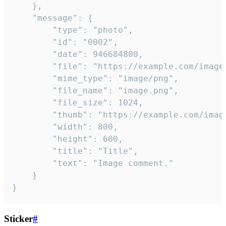
	},

	"message": {

		"type": "photo",

		"id": "0002",

		"date": 946684800,

		"file": "https://example.com/image.png",

		"mime_type": "image/png",

		"file_name": "image.png",

		"file_size": 1024,

		"thumb": "https://example.com/image_thumb.png",

		"width": 800,

		"height": 600,

		"title": "Title",

		"text": "Image comment."

	}

}
Sticker
#