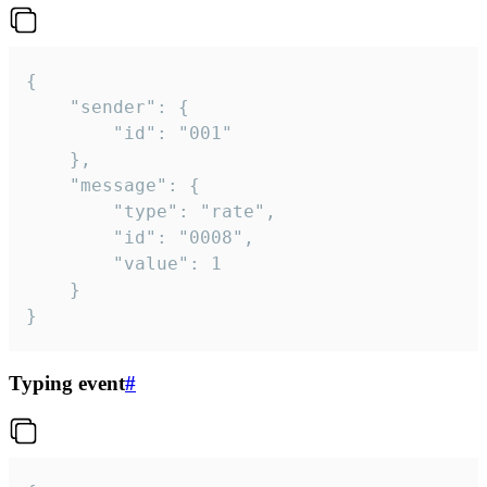
{

	"sender": {

		"id": "001"

	},

	"message": {

		"type": "rate",

		"id": "0008",

		"value": 1

	}

}
Typing event
#