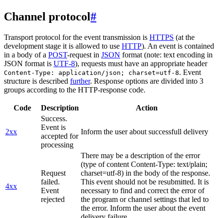
Channel protocol
#
Transport protocol for the event transmission is
HTTPS
(at the
development stage it is allowed to use
HTTP
). An event is contained
in a body of a
POST
-request in
JSON
format (note: text encoding in
JSON format is
UTF-8
), requests must have an appropriate header
. Event
Content-Type: application/json; charset=utf-8
structure is described
further
. Response options are divided into 3
groups according to the HTTP-response code.
Code
Description
Action
Success.
Event is
2xx
Inform the user about successfull delivery
accepted for
processing
There may be a description of the error
(type of content Content-Type: text/plain;
Request
charset=utf-8) in the body of the response.
failed.
This event should not be resubmitted. It is
4xx
Event
necessary to find and correct the error of
rejected
the program or channel settings that led to
the error. Inform the user about the event
delivery failure