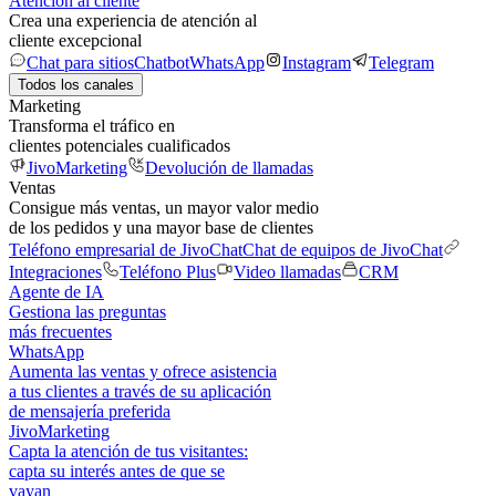
Atención al cliente
Crea una experiencia de atención al
cliente excepcional
Chat para sitios
Chatbot
WhatsApp
Instagram
Telegram
Todos los canales
Marketing
Transforma el tráfico en
clientes potenciales cualificados
JivoMarketing
Devolución de llamadas
Ventas
Consigue más ventas, un mayor valor medio
de los pedidos y una mayor base de clientes
Teléfono empresarial de JivoChat
Chat de equipos de JivoChat
Integraciones
Teléfono Plus
Video llamadas
CRM
Agente de IA
Gestiona las preguntas
más frecuentes
WhatsApp
Aumenta las ventas y ofrece asistencia
a tus clientes a través de su aplicación
de mensajería preferida
JivoMarketing
Capta la atención de tus visitantes:
capta su interés antes de que se
vayan