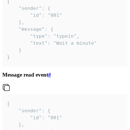
{

	"sender": {

		"id": "001"

	},

	"message": {

		"type": "typein",

		"text": "Wait a minute"

	}

}
Message read event
#
{

	"sender": {

		"id": "001"

	},
