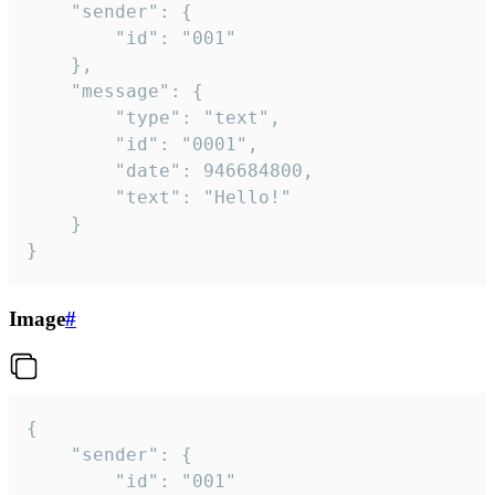
	"sender": {

		"id": "001"

	},

	"message": {

		"type": "text",

		"id": "0001",

		"date": 946684800,

		"text": "Hello!"

	}

}
Image
#
{

	"sender": {

		"id": "001"
