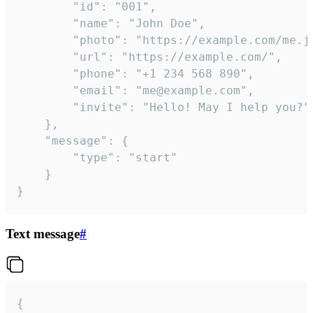
		"id": "001",

		"name": "John Doe",

		"photo": "https://example.com/me.jpg",

		"url": "https://example.com/",

		"phone": "+1 234 568 890",

		"email": "me@example.com",

		"invite": "Hello! May I help you?"

	},

	"message": {

		"type": "start"

	}

}
Text message
#
{
