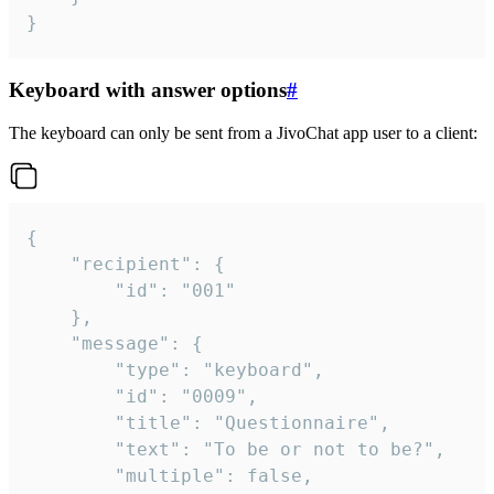
}
Keyboard with answer options
#
The keyboard can only be sent from a JivoChat app user to a client:
{

	"recipient": {

		"id": "001"

	},

	"message": {

		"type": "keyboard",

		"id": "0009",

		"title": "Questionnaire",

		"text": "To be or not to be?",

		"multiple": false,
