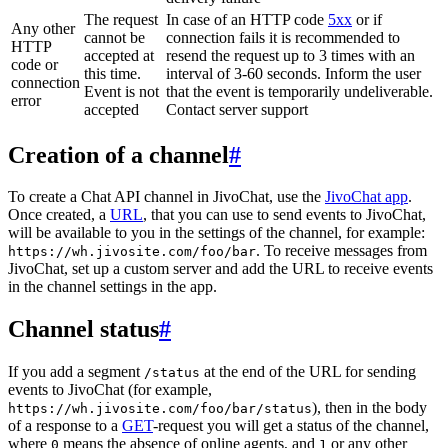
The request
In case of an HTTP code
5xx
or if
Any other
cannot be
connection fails it is recommended to
HTTP
accepted at
resend the request up to 3 times with an
code or
this time.
interval of 3-60 seconds. Inform the user
connection
Event is not
that the event is temporarily undeliverable.
error
accepted
Contact server support
Creation of a channel
#
To create a Chat API channel in JivoChat, use the
JivoChat app
.
Once created, a
URL
, that you can use to send events to JivoChat,
will be available to you in the settings of the channel, for example:
. To receive messages from
https://wh.jivosite.com/foo/bar
JivoChat, set up a custom server and add the URL to receive events
in the channel settings in the app.
Channel status
#
If you add a segment
at the end of the URL for sending
/status
events to JivoChat (for example,
), then in the body
https://wh.jivosite.com/foo/bar/status
of a response to a
GET
-request you will get a status of the channel,
where
means the absence of online agents, and
or any other
0
1