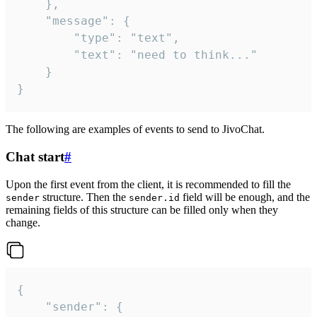
	},

	"message": {

		"type": "text",

		"text": "need to think..."

	}

}
The following are examples of events to send to JivoChat.
Chat start
#
Upon the first event from the client, it is recommended to fill the
structure. Then the
field will be enough, and the
sender
sender.id
remaining fields of this structure can be filled only when they
change.
{

	"sender": {
