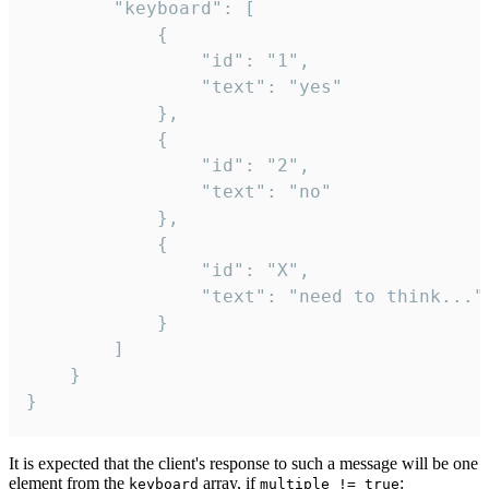
		"keyboard": [

			{

				"id": "1",

				"text": "yes"

			},

			{

				"id": "2",

				"text": "no"

			},

			{

				"id": "X",

				"text": "need to think..."

			}

		]

	}

}
It is expected that the client's response to such a message will be one
element from the
array, if
:
keyboard
multiple != true