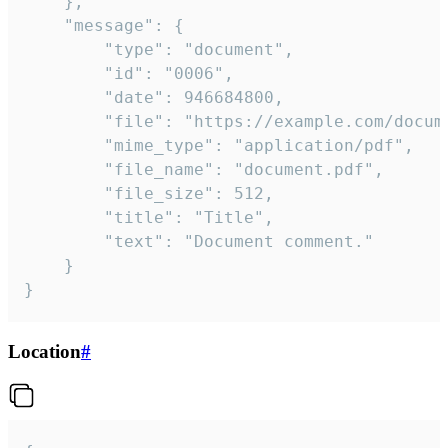
	},

	"message": {

		"type": "document",

		"id": "0006",

		"date": 946684800,

		"file": "https://example.com/document.pdf",

		"mime_type": "application/pdf",

		"file_name": "document.pdf",

		"file_size": 512,

		"title": "Title",

		"text": "Document comment."

	}

}
Location
#