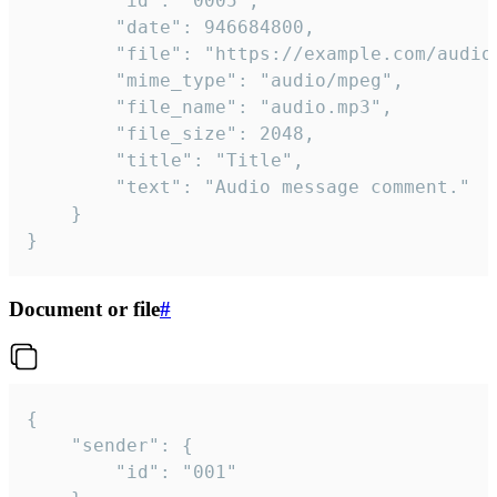
		"id": "0005",

		"date": 946684800,

		"file": "https://example.com/audio.mp3",

		"mime_type": "audio/mpeg",

		"file_name": "audio.mp3",

		"file_size": 2048,

		"title": "Title",

		"text": "Audio message comment."

	}

}
Document or file
#
{

	"sender": {

		"id": "001"
