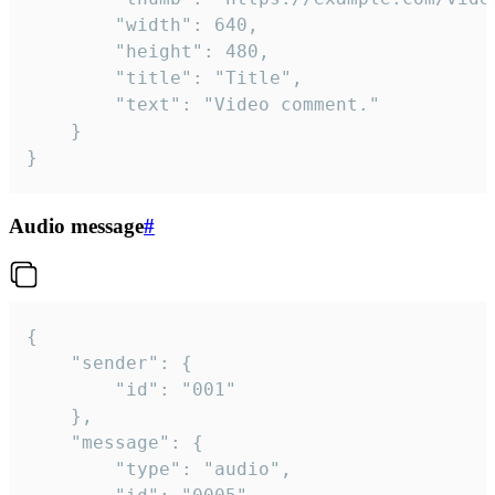
		"width": 640,

		"height": 480,

		"title": "Title",

		"text": "Video comment."

	}

}
Audio message
#
{

	"sender": {

		"id": "001"

	},

	"message": {

		"type": "audio",
