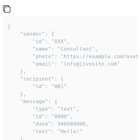
{

	"sender": {

		"id": "XXX",

		"name": "Consultant",

		"photo": "https://example.com/avatar.png",

		"email": "info@jivosite.com"

	},

	"recipient": {

		"id": "001"

	},

	"message": {

		"type": "text",

		"id": "0000",

		"date": 946684800,

		"text": "Hello!"

	}
