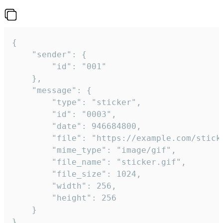
{

	"sender": {

		"id": "001"

	},

	"message": {

		"type": "sticker",

		"id": "0003",

		"date": 946684800,

		"file": "https://example.com/sticker.gif",

		"mime_type": "image/gif",

		"file_name": "sticker.gif",

		"file_size": 1024,

		"width": 256,

		"height": 256

	}

}