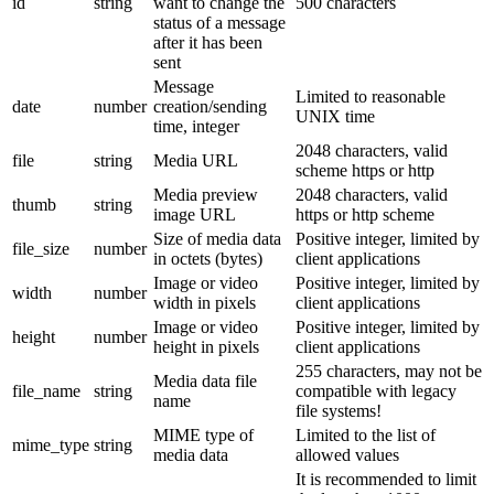
id
string
want to change the
500 characters
status of a message
after it has been
sent
Message
Limited to reasonable
date
number
creation/sending
UNIX time
time, integer
2048 characters, valid
file
string
Media URL
scheme https or http
Media preview
2048 characters, valid
thumb
string
image URL
https or http scheme
Size of media data
Positive integer, limited by
file_size
number
in octets (bytes)
client applications
Image or video
Positive integer, limited by
width
number
width in pixels
client applications
Image or video
Positive integer, limited by
height
number
height in pixels
client applications
255 characters, may not be
Media data file
file_name
string
compatible with legacy
name
file systems!
MIME type of
Limited to the list of
mime_type
string
media data
allowed values
It is recommended to limit