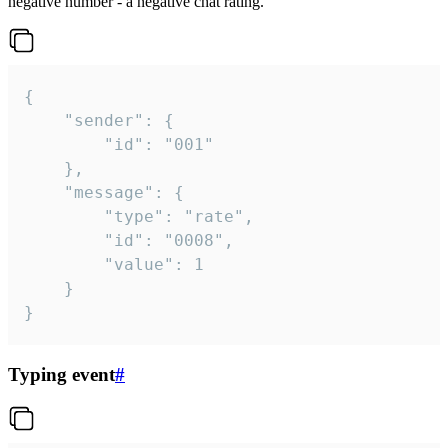
negative number - a negative chat rating.
{

	"sender": {

		"id": "001"

	},

	"message": {

		"type": "rate",

		"id": "0008",

		"value": 1

	}

}
Typing event
#