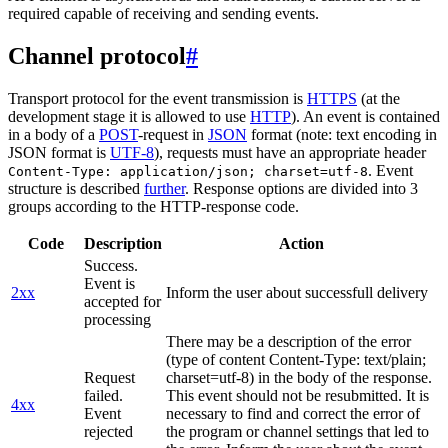
required capable of receiving and sending events.
Channel protocol
#
Transport protocol for the event transmission is
HTTPS
(at the
development stage it is allowed to use
HTTP
). An event is contained
in a body of a
POST
-request in
JSON
format (note: text encoding in
JSON format is
UTF-8
), requests must have an appropriate header
. Event
Content-Type: application/json; charset=utf-8
structure is described
further
. Response options are divided into 3
groups according to the HTTP-response code.
Code
Description
Action
Success.
Event is
2xx
Inform the user about successfull delivery
accepted for
processing
There may be a description of the error
(type of content Content-Type: text/plain;
Request
charset=utf-8) in the body of the response.
failed.
This event should not be resubmitted. It is
4xx
Event
necessary to find and correct the error of
rejected
the program or channel settings that led to