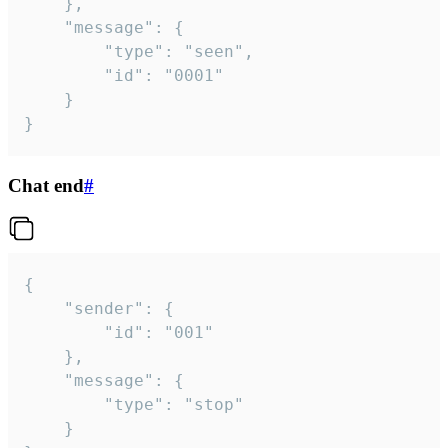
	},

	"message": {

		"type": "seen",

		"id": "0001"

	}

}
Chat end
#
{

	"sender": {

		"id": "001"

	},

	"message": {

		"type": "stop"

	}
