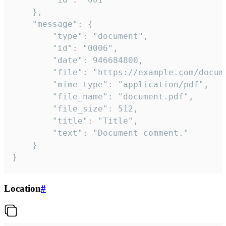
	},

	"message": {

		"type": "document",

		"id": "0006",

		"date": 946684800,

		"file": "https://example.com/document.pdf",

		"mime_type": "application/pdf",

		"file_name": "document.pdf",

		"file_size": 512,

		"title": "Title",

		"text": "Document comment."

	}

}
Location
#