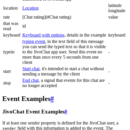
latitude
location
Location
longitude
rate
[Chat rating](#Chat rating)
value
that was
id
read
keyboard
Keyboard with options
, details in the example
keyboard
typing event
, in the text field of this message
you can send the typed text so that it is visible
typein
to the JivoChat app user. Send this event no
-
more than once every 5 seconds from one
client
Start chat
, it's intended to start a chat without
start
-
sending a message by the client
End chat
, a signal that events for this chat are
stop
-
no longer accepted
Event Examples
#
JivoChat Event Examples
#
If at least one sender property is defined for the JivoChat user, a
field with this information is added to the event. The
sender