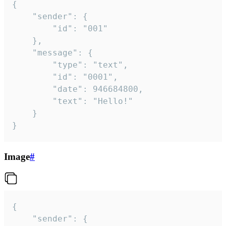
{

	"sender": {

		"id": "001"

	},

	"message": {

		"type": "text",

		"id": "0001",

		"date": 946684800,

		"text": "Hello!"

	}

}
Image
#
{

	"sender": {
