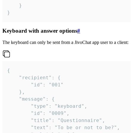
	}

}
Keyboard with answer options
#
The keyboard can only be sent from a JivoChat app user to a client:
{

	"recipient": {

		"id": "001"

	},

	"message": {

		"type": "keyboard",

		"id": "0009",

		"title": "Questionnaire",

		"text": "To be or not to be?",
