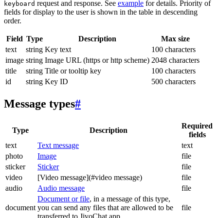
request and response. See
example
for details. Priority of
keyboard
fields for display to the user is shown in the table in descending
order.
Field
Type
Description
Max size
text
string
Key text
100 characters
image
string
Image URL (https or http scheme)
2048 characters
title
string
Title or tooltip key
100 characters
id
string
Key ID
500 characters
Message types
#
Required
Type
Description
fields
text
Text message
text
photo
Image
file
sticker
Sticker
file
video
[Video message](#video message)
file
audio
Audio message
file
Document or file
, in a message of this type,
document
you can send any files that are allowed to be
file
transferred to JivoChat app