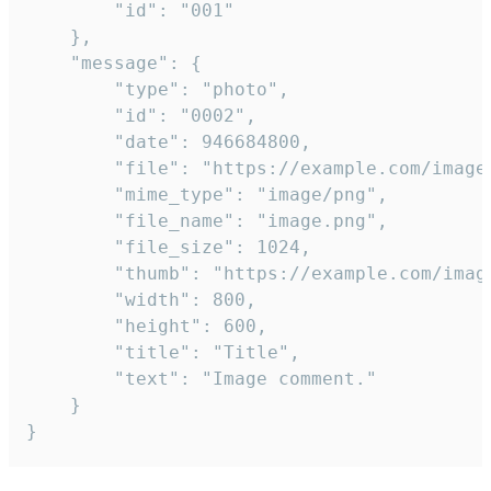
		"id": "001"

	},

	"message": {

		"type": "photo",

		"id": "0002",

		"date": 946684800,

		"file": "https://example.com/image.png",

		"mime_type": "image/png",

		"file_name": "image.png",

		"file_size": 1024,

		"thumb": "https://example.com/image_thumb.png",

		"width": 800,

		"height": 600,

		"title": "Title",

		"text": "Image comment."

	}

}