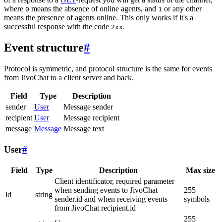
where
means the absence of online agents, and
or any other
0
1
means the presence of agents online. This only works if it's a
successful response with the code
.
2xx
Event structure
#
Protocol is symmetric, and protocol structure is the same for events
from JivoChat to a client server and back.
Field
Type
Description
sender
User
Message sender
recipient
User
Message recipient
message
Message
Message text
User
#
Field
Type
Description
Max size
Client identificator, required parameter
when sending events to JivoChat
255
id
string
sender.id and when receiving events
symbols
from JivoChat recipient.id
255