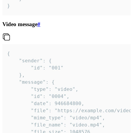
}
Video message
#
{

	"sender": {

		"id": "001"

	},

	"message": {

		"type": "video",

		"id": "0004",

		"date": 946684800,

		"file": "https://example.com/video.mp4",

		"mime_type": "video/mp4",

		"file_name": "video.mp4",

		"file_size": 1048576,
