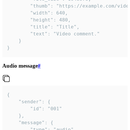
		"thumb": "https://example.com/video_thumb.png",

		"width": 640,

		"height": 480,

		"title": "Title",

		"text": "Video comment."

	}

}
Audio message
#
{

	"sender": {

		"id": "001"

	},

	"message": {

		"type": "audio",
