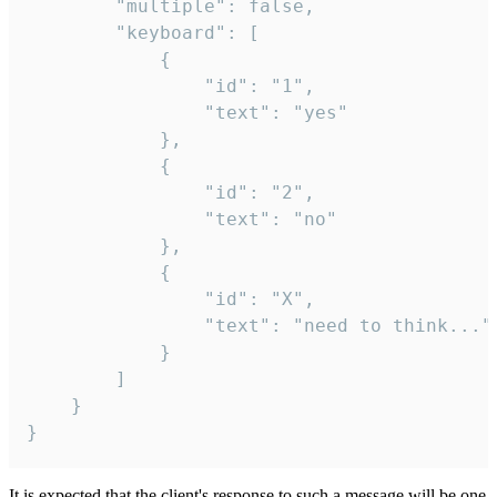
		"multiple": false,

		"keyboard": [

			{

				"id": "1",

				"text": "yes"

			},

			{

				"id": "2",

				"text": "no"

			},

			{

				"id": "X",

				"text": "need to think..."

			}

		]

	}

}
It is expected that the client's response to such a message will be one