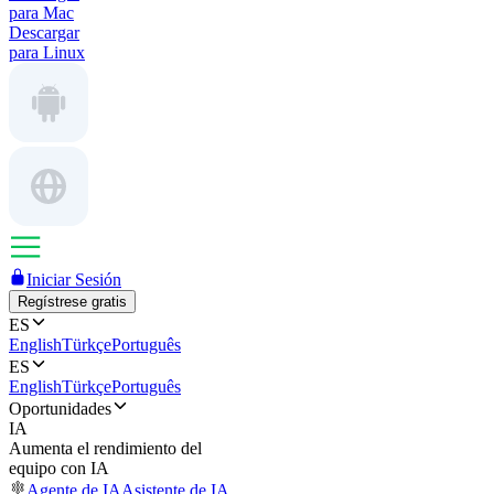
para Mac
Descargar
para Linux
Iniciar Sesión
Regístrese gratis
ES
English
Türkçe
Português
ES
English
Türkçe
Português
Oportunidades
IA
Aumenta el rendimiento del
equipo con IA
Agente de IA
Asistente de IA