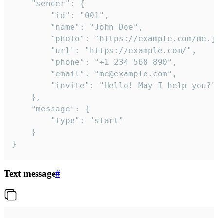
	"sender": {

		"id": "001",

		"name": "John Doe",

		"photo": "https://example.com/me.jpg",

		"url": "https://example.com/",

		"phone": "+1 234 568 890",

		"email": "me@example.com",

		"invite": "Hello! May I help you?"

	},

	"message": {

		"type": "start"

	}

}
Text message
#