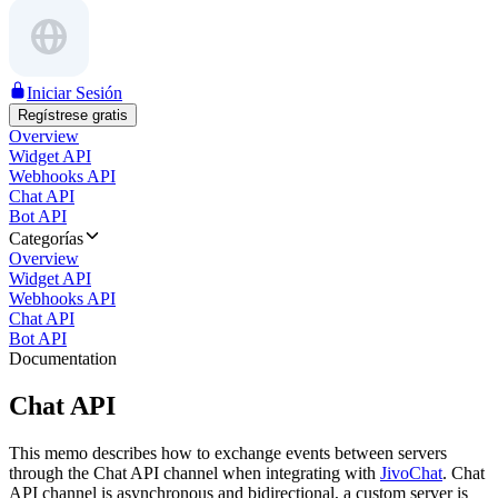
Iniciar Sesión
Regístrese gratis
Overview
Widget API
Webhooks API
Chat API
Bot API
Categorías
Overview
Widget API
Webhooks API
Chat API
Bot API
Documentation
Chat API
This memo describes how to exchange events between servers
through the Chat API channel when integrating with
JivoChat
. Chat
API channel is asynchronous and bidirectional, a custom server is