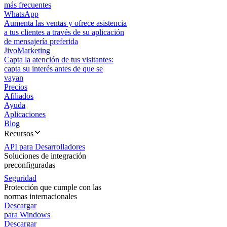
más frecuentes
WhatsApp
Aumenta las ventas y ofrece asistencia
a tus clientes a través de su aplicación
de mensajería preferida
JivoMarketing
Capta la atención de tus visitantes:
capta su interés antes de que se
vayan
Precios
Afiliados
Ayuda
Aplicaciones
Blog
Recursos
API para Desarrolladores
Soluciones de integración
preconfiguradas
Seguridad
Protección que cumple con las
normas internacionales
Descargar
para Windows
Descargar