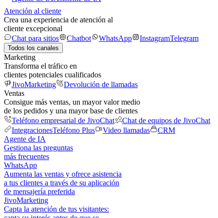
Atención al cliente
Crea una experiencia de atención al
cliente excepcional
Chat para sitios
Chatbot
WhatsApp
Instagram
Telegram
Todos los canales
Marketing
Transforma el tráfico en
clientes potenciales cualificados
JivoMarketing
Devolución de llamadas
Ventas
Consigue más ventas, un mayor valor medio
de los pedidos y una mayor base de clientes
Teléfono empresarial de JivoChat
Chat de equipos de JivoChat
Integraciones
Teléfono Plus
Video llamadas
CRM
Agente de IA
Gestiona las preguntas
más frecuentes
WhatsApp
Aumenta las ventas y ofrece asistencia
a tus clientes a través de su aplicación
de mensajería preferida
JivoMarketing
Capta la atención de tus visitantes:
capta su interés antes de que se