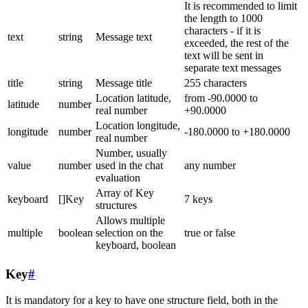
It is recommended to limit
the length to 1000
characters - if it is
text
string
Message text
exceeded, the rest of the
text will be sent in
separate text messages
title
string
Message title
255 characters
Location latitude,
from -90.0000 to
latitude
number
real number
+90.0000
Location longitude,
longitude
number
-180.0000 to +180.0000
real number
Number, usually
value
number
used in the chat
any number
evaluation
Array of Key
keyboard
[]Key
7 keys
structures
Allows multiple
multiple
boolean
selection on the
true or false
keyboard, boolean
Key
#
It is mandatory for a key to have one structure field, both in the