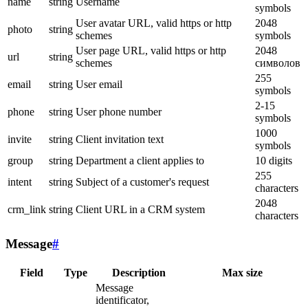
name
string
Username
symbols
User avatar URL, valid https or http
2048
photo
string
schemes
symbols
User page URL, valid https or http
2048
url
string
schemes
символов
255
email
string
User email
symbols
2-15
phone
string
User phone number
symbols
1000
invite
string
Client invitation text
symbols
group
string
Department a client applies to
10 digits
255
intent
string
Subject of a customer's request
characters
2048
crm_link
string
Client URL in a CRM system
characters
Message
#
Field
Type
Description
Max size
Message
identificator,