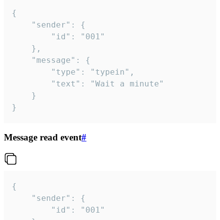
{

	"sender": {

		"id": "001"

	},

	"message": {

		"type": "typein",

		"text": "Wait a minute"

	}

}
Message read event
#
{

	"sender": {

		"id": "001"
