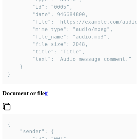
		"id": "0005",

		"date": 946684800,

		"file": "https://example.com/audio.mp3",

		"mime_type": "audio/mpeg",

		"file_name": "audio.mp3",

		"file_size": 2048,

		"title": "Title",

		"text": "Audio message comment."

	}

}
Document or file
#
{

	"sender": {

		"id": "001"
