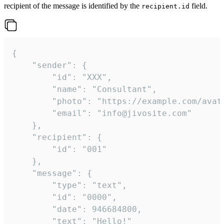
recipient of the message is identified by the
field.
recipient.id
{

	"sender": {

		"id": "XXX",

		"name": "Consultant",

		"photo": "https://example.com/avatar.png",

		"email": "info@jivosite.com"

	},

	"recipient": {

		"id": "001"

	},

	"message": {

		"type": "text",

		"id": "0000",

		"date": 946684800,

		"text": "Hello!"
