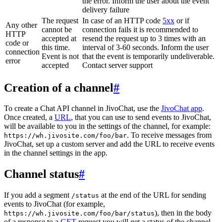
the error. Inform the user about the event
delivery failure
The request
In case of an HTTP code
5xx
or if
Any other
cannot be
connection fails it is recommended to
HTTP
accepted at
resend the request up to 3 times with an
code or
this time.
interval of 3-60 seconds. Inform the user
connection
Event is not
that the event is temporarily undeliverable.
error
accepted
Contact server support
Creation of a channel
#
To create a Chat API channel in JivoChat, use the
JivoChat app
.
Once created, a
URL
, that you can use to send events to JivoChat,
will be available to you in the settings of the channel, for example:
. To receive messages from
https://wh.jivosite.com/foo/bar
JivoChat, set up a custom server and add the URL to receive events
in the channel settings in the app.
Channel status
#
If you add a segment
at the end of the URL for sending
/status
events to JivoChat (for example,
), then in the body
https://wh.jivosite.com/foo/bar/status
of a response to a
GET
-request you will get a status of the channel,