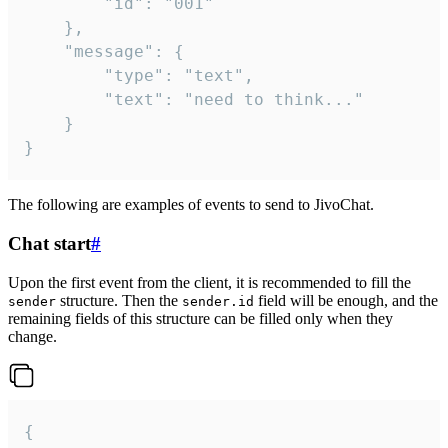
		"id": "001"

	},

	"message": {

		"type": "text",

		"text": "need to think..."

	}

}
The following are examples of events to send to JivoChat.
Chat start
#
Upon the first event from the client, it is recommended to fill the
structure. Then the
field will be enough, and the
sender
sender.id
remaining fields of this structure can be filled only when they
change.
{
