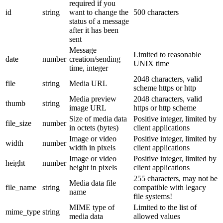
required if you
id
string
want to change the
500 characters
status of a message
after it has been
sent
Message
Limited to reasonable
date
number
creation/sending
UNIX time
time, integer
2048 characters, valid
file
string
Media URL
scheme https or http
Media preview
2048 characters, valid
thumb
string
image URL
https or http scheme
Size of media data
Positive integer, limited by
file_size
number
in octets (bytes)
client applications
Image or video
Positive integer, limited by
width
number
width in pixels
client applications
Image or video
Positive integer, limited by
height
number
height in pixels
client applications
255 characters, may not be
Media data file
file_name
string
compatible with legacy
name
file systems!
MIME type of
Limited to the list of
mime_type
string
media data
allowed values