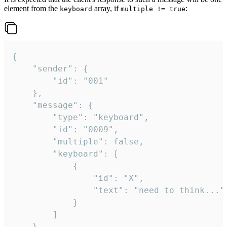
element from the
array, if
:
keyboard
multiple != true
{

	"sender": {

		"id": "001"

	},

	"message": {

		"type": "keyboard",

		"id": "0009",

		"multiple": false,

		"keyboard": [

			{

				"id": "X",

				"text": "need to think..."

			}

		]

	}
