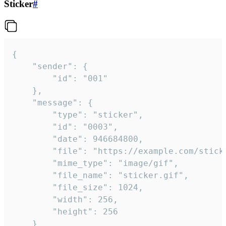
Sticker
#
{

	"sender": {

		"id": "001"

	},

	"message": {

		"type": "sticker",

		"id": "0003",

		"date": 946684800,

		"file": "https://example.com/sticker.gif",

		"mime_type": "image/gif",

		"file_name": "sticker.gif",

		"file_size": 1024,

		"width": 256,

		"height": 256

	}
