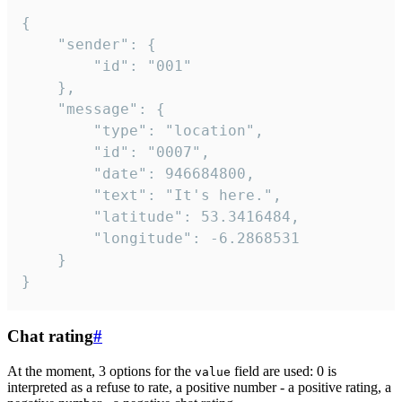
{

	"sender": {

		"id": "001"

	},

	"message": {

		"type": "location",

		"id": "0007",

		"date": 946684800,

		"text": "It's here.",

		"latitude": 53.3416484,

		"longitude": -6.2868531

	}

}
Chat rating
#
At the moment, 3 options for the
field are used: 0 is
value
interpreted as a refuse to rate, a positive number - a positive rating, a