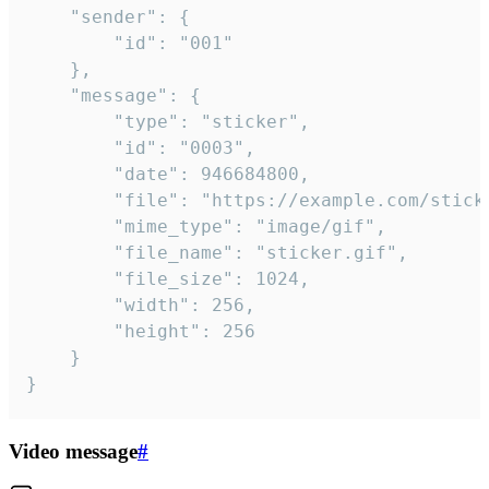
	"sender": {

		"id": "001"

	},

	"message": {

		"type": "sticker",

		"id": "0003",

		"date": 946684800,

		"file": "https://example.com/sticker.gif",

		"mime_type": "image/gif",

		"file_name": "sticker.gif",

		"file_size": 1024,

		"width": 256,

		"height": 256

	}

}
Video message
#