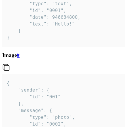
		"type": "text",

		"id": "0001",

		"date": 946684800,

		"text": "Hello!"

	}

}
Image
#
{

	"sender": {

		"id": "001"

	},

	"message": {

		"type": "photo",

		"id": "0002",
