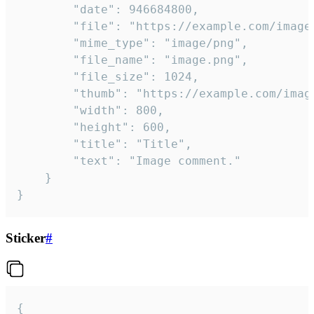
		"date": 946684800,

		"file": "https://example.com/image.png",

		"mime_type": "image/png",

		"file_name": "image.png",

		"file_size": 1024,

		"thumb": "https://example.com/image_thumb.png",

		"width": 800,

		"height": 600,

		"title": "Title",

		"text": "Image comment."

	}

}
Sticker
#
{
