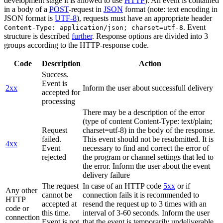
development stage it is allowed to use
HTTP
). An event is contained
in a body of a
POST
-request in
JSON
format (note: text encoding in
JSON format is
UTF-8
), requests must have an appropriate header
. Event
Content-Type: application/json; charset=utf-8
structure is described
further
. Response options are divided into 3
groups according to the HTTP-response code.
Code
Description
Action
Success.
Event is
2xx
Inform the user about successfull delivery
accepted for
processing
There may be a description of the error
(type of content Content-Type: text/plain;
Request
charset=utf-8) in the body of the response.
failed.
This event should not be resubmitted. It is
4xx
Event
necessary to find and correct the error of
rejected
the program or channel settings that led to
the error. Inform the user about the event
delivery failure
The request
In case of an HTTP code
5xx
or if
Any other
cannot be
connection fails it is recommended to
HTTP
accepted at
resend the request up to 3 times with an
code or
this time.
interval of 3-60 seconds. Inform the user
connection
Event is not
that the event is temporarily undeliverable.