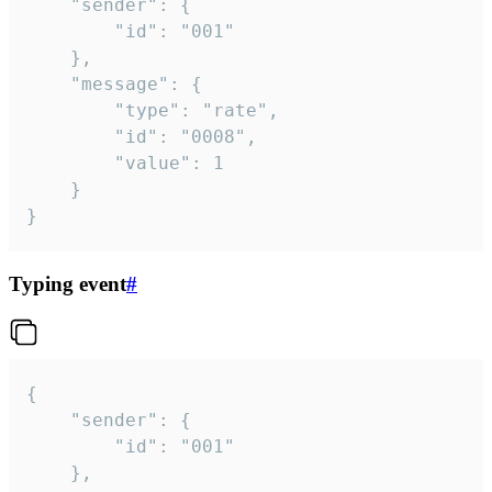
	"sender": {

		"id": "001"

	},

	"message": {

		"type": "rate",

		"id": "0008",

		"value": 1

	}

}
Typing event
#
{

	"sender": {

		"id": "001"

	},
