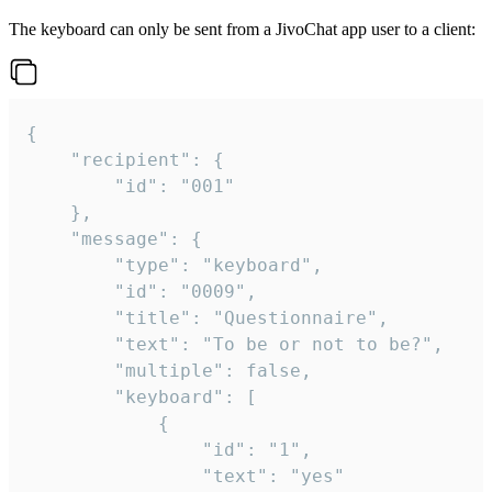
The keyboard can only be sent from a JivoChat app user to a client:
{

	"recipient": {

		"id": "001"

	},

	"message": {

		"type": "keyboard",

		"id": "0009",

		"title": "Questionnaire",

		"text": "To be or not to be?",

		"multiple": false,

		"keyboard": [

			{

				"id": "1",

				"text": "yes"
