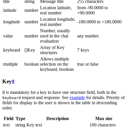
title
string
Message title
255 characters
Location latitude,
from -90.0000 to
latitude
number
real number
+90.0000
Location longitude,
longitude
number
-180.0000 to +180.0000
real number
Number, usually
value
number
used in the chat
any number
evaluation
Array of Key
keyboard
[]Key
7 keys
structures
Allows multiple
multiple
boolean
selection on the
true or false
keyboard, boolean
Key
#
It is mandatory for a key to have one structure field, both in the
request and response. See
example
for details. Priority of
keyboard
fields for display to the user is shown in the table in descending
order.
Field
Type
Description
Max size
text
string
Key text
100 characters