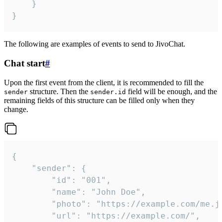
	}

}
The following are examples of events to send to JivoChat.
Chat start
#
Upon the first event from the client, it is recommended to fill the
structure. Then the
field will be enough, and the
sender
sender.id
remaining fields of this structure can be filled only when they
change.
{

	"sender": {

		"id": "001",

		"name": "John Doe",

		"photo": "https://example.com/me.jpg",

		"url": "https://example.com/",
