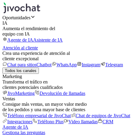
Oportunidades
IA
Aumenta el rendimiento del
equipo con IA
Agente de IA
Asistente de IA
Atención al cliente
Crea una experiencia de atención al
cliente excepcional
Chat para sitios
Chatbot
WhatsApp
Instagram
Telegram
Todos los canales
Marketing
Transforma el tráfico en
clientes potenciales cualificados
JivoMarketing
Devolución de llamadas
Ventas
Consigue más ventas, un mayor valor medio
de los pedidos y una mayor base de clientes
Teléfono empresarial de JivoChat
Chat de equipos de JivoChat
Integraciones
Teléfono Plus
Video llamadas
CRM
Agente de IA
Gestiona las preguntas