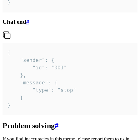
}
Chat end
#
{

	"sender": {

		"id": "001"

	},

	"message": {

		"type": "stop"

	}

}
Problem solving
#
If you find inaccuracies in this memo, please report them to us in