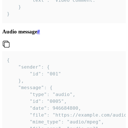
		"text": "Video comment."

	}

}
Audio message
#
{

	"sender": {

		"id": "001"

	},

	"message": {

		"type": "audio",

		"id": "0005",

		"date": 946684800,

		"file": "https://example.com/audio.mp3",

		"mime_type": "audio/mpeg",
