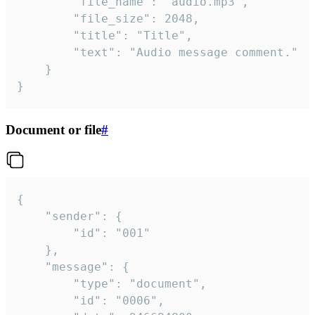
		"file_name": "audio.mp3",

		"file_size": 2048,

		"title": "Title",

		"text": "Audio message comment."

	}

}
Document or file
#
{

	"sender": {

		"id": "001"

	},

	"message": {

		"type": "document",

		"id": "0006",
