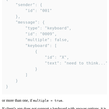
	"sender": {

		"id": "001"

	},

	"message": {

		"type": "keyboard",

		"id": "0009",

		"multiple": false,

		"keyboard": [

			{

				"id": "X",

				"text": "need to think..."

			}

		]

	}

}
or more than one, if
.
multiple = true
If client’s app does not support a keyboard with answer options, it is