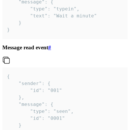
	"message": {

		"type": "typein",

		"text": "Wait a minute"

	}

}
Message read event
#
{

	"sender": {

		"id": "001"

	},

	"message": {

		"type": "seen",

		"id": "0001"

	}
