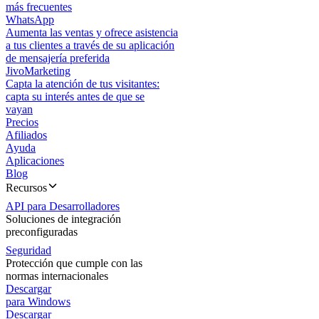
más frecuentes
WhatsApp
Aumenta las ventas y ofrece asistencia
a tus clientes a través de su aplicación
de mensajería preferida
JivoMarketing
Capta la atención de tus visitantes:
capta su interés antes de que se
vayan
Precios
Afiliados
Ayuda
Aplicaciones
Blog
Recursos
API para Desarrolladores
Soluciones de integración
preconfiguradas
Seguridad
Protección que cumple con las
normas internacionales
Descargar
para Windows
Descargar