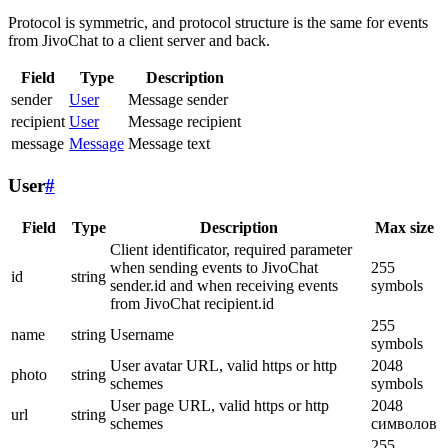
Protocol is symmetric, and protocol structure is the same for events
from JivoChat to a client server and back.
Field
Type
Description
sender
User
Message sender
recipient
User
Message recipient
message
Message
Message text
User
#
Field
Type
Description
Max size
Client identificator, required parameter
when sending events to JivoChat
255
id
string
sender.id and when receiving events
symbols
from JivoChat recipient.id
255
name
string
Username
symbols
User avatar URL, valid https or http
2048
photo
string
schemes
symbols
User page URL, valid https or http
2048
url
string
schemes
символов
255