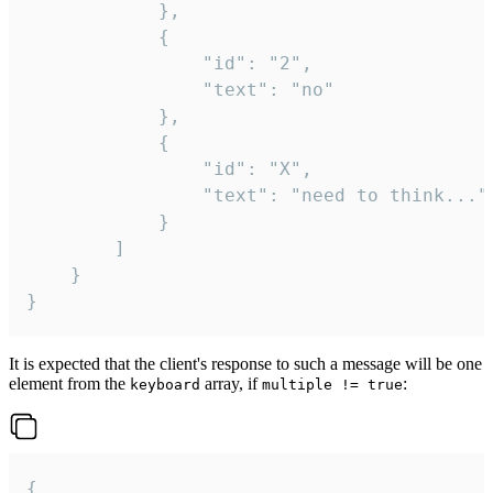
			},

			{

				"id": "2",

				"text": "no"

			},

			{

				"id": "X",

				"text": "need to think..."

			}

		]

	}

}
It is expected that the client's response to such a message will be one
element from the
array, if
:
keyboard
multiple != true
{
