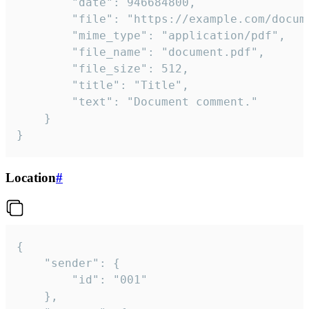
		"date": 946684800,

		"file": "https://example.com/document.pdf",

		"mime_type": "application/pdf",

		"file_name": "document.pdf",

		"file_size": 512,

		"title": "Title",

		"text": "Document comment."

	}

}
Location
#
{

	"sender": {

		"id": "001"

	},
