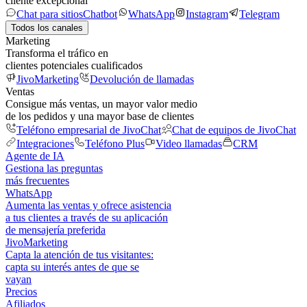
cliente excepcional
Chat para sitios
Chatbot
WhatsApp
Instagram
Telegram
Todos los canales
Marketing
Transforma el tráfico en
clientes potenciales cualificados
JivoMarketing
Devolución de llamadas
Ventas
Consigue más ventas, un mayor valor medio
de los pedidos y una mayor base de clientes
Teléfono empresarial de JivoChat
Chat de equipos de JivoChat
Integraciones
Teléfono Plus
Video llamadas
CRM
Agente de IA
Gestiona las preguntas
más frecuentes
WhatsApp
Aumenta las ventas y ofrece asistencia
a tus clientes a través de su aplicación
de mensajería preferida
JivoMarketing
Capta la atención de tus visitantes:
capta su interés antes de que se
vayan
Precios
Afiliados