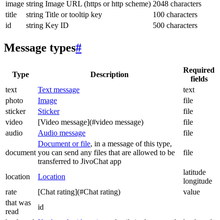
image
string
Image URL (https or http scheme)
2048 characters
title
string
Title or tooltip key
100 characters
id
string
Key ID
500 characters
Message types
#
Required
Type
Description
fields
text
Text message
text
photo
Image
file
sticker
Sticker
file
video
[Video message](#video message)
file
audio
Audio message
file
Document or file
, in a message of this type,
document
you can send any files that are allowed to be
file
transferred to JivoChat app
latitude
location
Location
longitude
rate
[Chat rating](#Chat rating)
value
that was
id
read