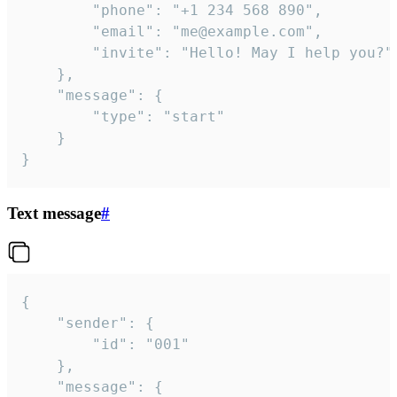
		"phone": "+1 234 568 890",

		"email": "me@example.com",

		"invite": "Hello! May I help you?"

	},

	"message": {

		"type": "start"

	}

}
Text message
#
{

	"sender": {

		"id": "001"

	},

	"message": {
