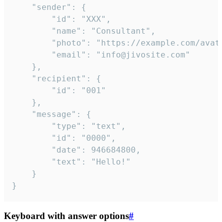
	"sender": {

		"id": "XXX",

		"name": "Consultant",

		"photo": "https://example.com/avatar.png",

		"email": "info@jivosite.com"

	},

	"recipient": {

		"id": "001"

	},

	"message": {

		"type": "text",

		"id": "0000",

		"date": 946684800,

		"text": "Hello!"

	}

}
Keyboard with answer options
#