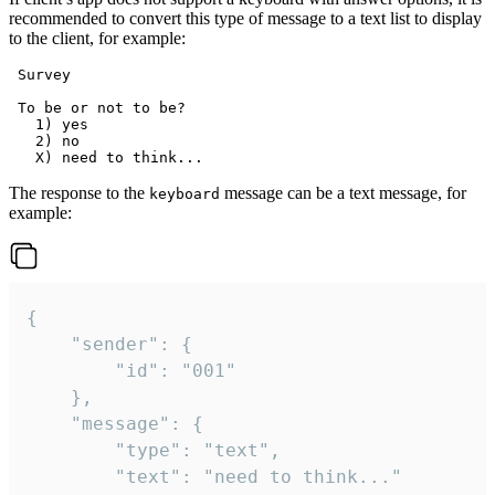
recommended to convert this type of message to a text list to display
to the client, for example:
 Survey

 To be or not to be?

   1) yes

   2) no

The response to the
message can be a text message, for
keyboard
example:
{

	"sender": {

		"id": "001"

	},

	"message": {

		"type": "text",

		"text": "need to think..."
