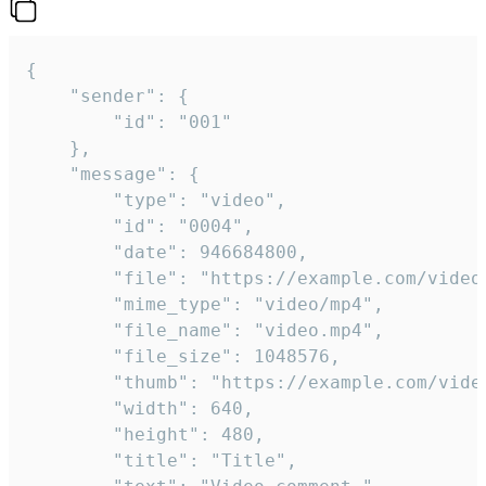
{

	"sender": {

		"id": "001"

	},

	"message": {

		"type": "video",

		"id": "0004",

		"date": 946684800,

		"file": "https://example.com/video.mp4",

		"mime_type": "video/mp4",

		"file_name": "video.mp4",

		"file_size": 1048576,

		"thumb": "https://example.com/video_thumb.png",

		"width": 640,

		"height": 480,

		"title": "Title",
