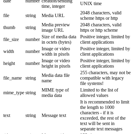
date
number
creation/sending
UNIX time
time, integer
2048 characters, valid
file
string
Media URL
scheme https or http
Media preview
2048 characters, valid
thumb
string
image URL
https or http scheme
Size of media data
Positive integer, limited by
file_size
number
in octets (bytes)
client applications
Image or video
Positive integer, limited by
width
number
width in pixels
client applications
Image or video
Positive integer, limited by
height
number
height in pixels
client applications
255 characters, may not be
Media data file
file_name
string
compatible with legacy
name
file systems!
MIME type of
Limited to the list of
mime_type
string
media data
allowed values
It is recommended to limit
the length to 1000
characters - if it is
text
string
Message text
exceeded, the rest of the
text will be sent in
separate text messages