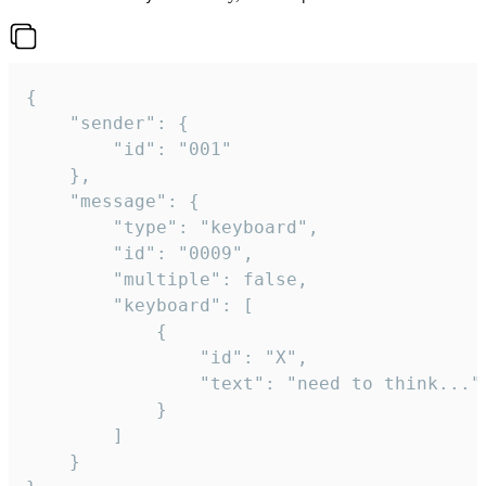
{

	"sender": {

		"id": "001"

	},

	"message": {

		"type": "keyboard",

		"id": "0009",

		"multiple": false,

		"keyboard": [

			{

				"id": "X",

				"text": "need to think..."

			}

		]

	}
