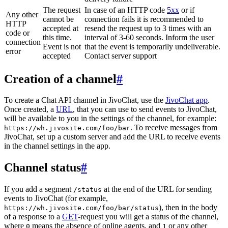
The request
In case of an HTTP code
5xx
or if
Any other
cannot be
connection fails it is recommended to
HTTP
accepted at
resend the request up to 3 times with an
code or
this time.
interval of 3-60 seconds. Inform the user
connection
Event is not
that the event is temporarily undeliverable.
error
accepted
Contact server support
Creation of a channel
#
To create a Chat API channel in JivoChat, use the
JivoChat app
.
Once created, a
URL
, that you can use to send events to JivoChat,
will be available to you in the settings of the channel, for example:
. To receive messages from
https://wh.jivosite.com/foo/bar
JivoChat, set up a custom server and add the URL to receive events
in the channel settings in the app.
Channel status
#
If you add a segment
at the end of the URL for sending
/status
events to JivoChat (for example,
), then in the body
https://wh.jivosite.com/foo/bar/status
of a response to a
GET
-request you will get a status of the channel,
where
means the absence of online agents, and
or any other
0
1