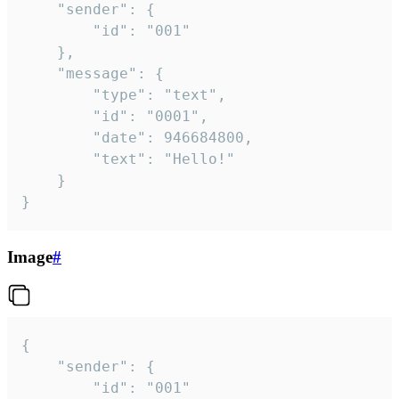
	"sender": {

		"id": "001"

	},

	"message": {

		"type": "text",

		"id": "0001",

		"date": 946684800,

		"text": "Hello!"

	}

}
Image
#
{

	"sender": {

		"id": "001"
