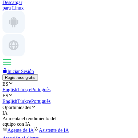
Descargar
para Linux
Iniciar Sesión
Regístrese gratis
ES
English
Türkçe
Português
ES
English
Türkçe
Português
Oportunidades
IA
Aumenta el rendimiento del
equipo con IA
Agente de IA
Asistente de IA