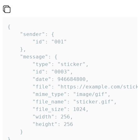
{

	"sender": {

		"id": "001"

	},

	"message": {

		"type": "sticker",

		"id": "0003",

		"date": 946684800,

		"file": "https://example.com/sticker.gif",

		"mime_type": "image/gif",

		"file_name": "sticker.gif",

		"file_size": 1024,

		"width": 256,

		"height": 256

	}

}