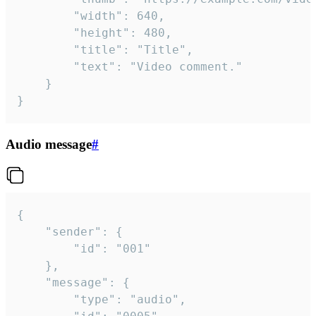
		"width": 640,

		"height": 480,

		"title": "Title",

		"text": "Video comment."

	}

}
Audio message
#
{

	"sender": {

		"id": "001"

	},

	"message": {

		"type": "audio",
