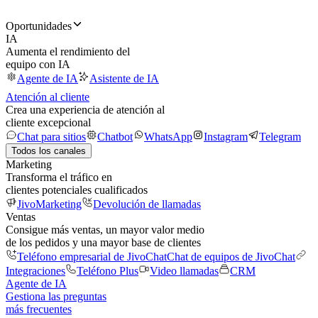
Oportunidades
IA
Aumenta el rendimiento del
equipo con IA
Agente de IA
Asistente de IA
Atención al cliente
Crea una experiencia de atención al
cliente excepcional
Chat para sitios
Chatbot
WhatsApp
Instagram
Telegram
Todos los canales
Marketing
Transforma el tráfico en
clientes potenciales cualificados
JivoMarketing
Devolución de llamadas
Ventas
Consigue más ventas, un mayor valor medio
de los pedidos y una mayor base de clientes
Teléfono empresarial de JivoChat
Chat de equipos de JivoChat
Integraciones
Teléfono Plus
Video llamadas
CRM
Agente de IA
Gestiona las preguntas
más frecuentes