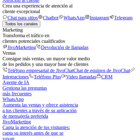
Atención al cliente
Crea una experiencia de atención al
cliente excepcional
Chat para sitios
Chatbot
WhatsApp
Instagram
Telegram
Todos los canales
Marketing
Transforma el tráfico en
clientes potenciales cualificados
JivoMarketing
Devolución de llamadas
Ventas
Consigue más ventas, un mayor valor medio
de los pedidos y una mayor base de clientes
Teléfono empresarial de JivoChat
Chat de equipos de JivoChat
Integraciones
Teléfono Plus
Video llamadas
CRM
Agente de IA
Gestiona las preguntas
más frecuentes
WhatsApp
Aumenta las ventas y ofrece asistencia
a tus clientes a través de su aplicación
de mensajería preferida
JivoMarketing
Capta la atención de tus visitantes:
capta su interés antes de que se
vayan