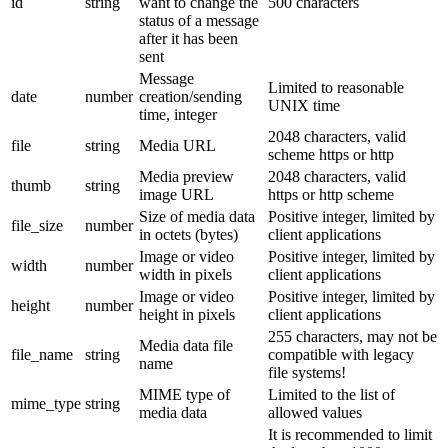
id
string
want to change the
500 characters
status of a message
after it has been
sent
Message
Limited to reasonable
date
number
creation/sending
UNIX time
time, integer
2048 characters, valid
file
string
Media URL
scheme https or http
Media preview
2048 characters, valid
thumb
string
image URL
https or http scheme
Size of media data
Positive integer, limited by
file_size
number
in octets (bytes)
client applications
Image or video
Positive integer, limited by
width
number
width in pixels
client applications
Image or video
Positive integer, limited by
height
number
height in pixels
client applications
255 characters, may not be
Media data file
file_name
string
compatible with legacy
name
file systems!
MIME type of
Limited to the list of
mime_type
string
media data
allowed values
It is recommended to limit