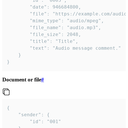
		"id": "0005",

		"date": 946684800,

		"file": "https://example.com/audio.mp3",

		"mime_type": "audio/mpeg",

		"file_name": "audio.mp3",

		"file_size": 2048,

		"title": "Title",

		"text": "Audio message comment."

	}

}
Document or file
#
{

	"sender": {

		"id": "001"
