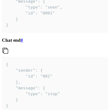
	"message": {

		"type": "seen",

		"id": "0001"

	}

}
Chat end
#
{

	"sender": {

		"id": "001"

	},

	"message": {

		"type": "stop"

	}

}