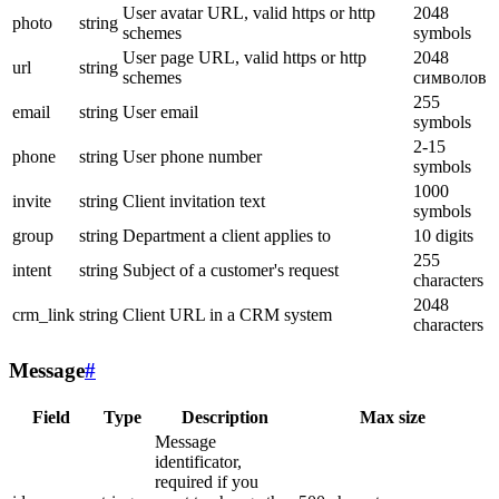
User avatar URL, valid https or http
2048
photo
string
schemes
symbols
User page URL, valid https or http
2048
url
string
schemes
символов
255
email
string
User email
symbols
2-15
phone
string
User phone number
symbols
1000
invite
string
Client invitation text
symbols
group
string
Department a client applies to
10 digits
255
intent
string
Subject of a customer's request
characters
2048
crm_link
string
Client URL in a CRM system
characters
Message
#
Field
Type
Description
Max size
Message
identificator,
required if you