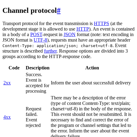
Channel protocol
#
Transport protocol for the event transmission is
HTTPS
(at the
development stage it is allowed to use
HTTP
). An event is contained
in a body of a
POST
-request in
JSON
format (note: text encoding in
JSON format is
UTF-8
), requests must have an appropriate header
. Event
Content-Type: application/json; charset=utf-8
structure is described
further
. Response options are divided into 3
groups according to the HTTP-response code.
Code
Description
Action
Success.
Event is
2xx
Inform the user about successfull delivery
accepted for
processing
There may be a description of the error
(type of content Content-Type: text/plain;
Request
charset=utf-8) in the body of the response.
failed.
This event should not be resubmitted. It is
4xx
Event
necessary to find and correct the error of
rejected
the program or channel settings that led to
the error. Inform the user about the event
delivery failure