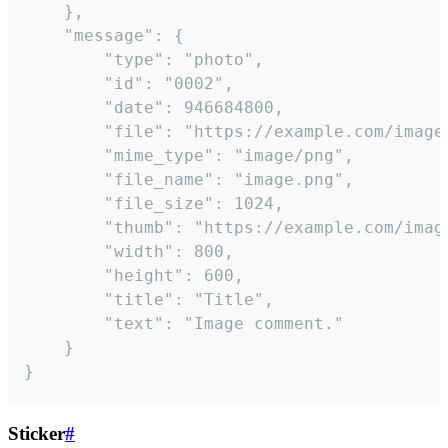
	},

	"message": {

		"type": "photo",

		"id": "0002",

		"date": 946684800,

		"file": "https://example.com/image.png",

		"mime_type": "image/png",

		"file_name": "image.png",

		"file_size": 1024,

		"thumb": "https://example.com/image_thumb.png",

		"width": 800,

		"height": 600,

		"title": "Title",

		"text": "Image comment."

	}

}
Sticker
#