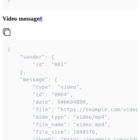
Video message
#
{

	"sender": {

		"id": "001"

	},

	"message": {

		"type": "video",

		"id": "0004",

		"date": 946684800,

		"file": "https://example.com/video.mp4",

		"mime_type": "video/mp4",

		"file_name": "video.mp4",

		"file_size": 1048576,

		"thumb": "https://example.com/video_thumb.png",
