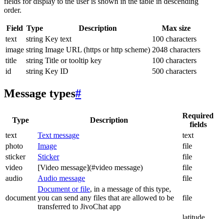
fields for display to the user is shown in the table in descending
order.
Field
Type
Description
Max size
text
string
Key text
100 characters
image
string
Image URL (https or http scheme)
2048 characters
title
string
Title or tooltip key
100 characters
id
string
Key ID
500 characters
Message types
#
Required
Type
Description
fields
text
Text message
text
photo
Image
file
sticker
Sticker
file
video
[Video message](#video message)
file
audio
Audio message
file
Document or file
, in a message of this type,
document
you can send any files that are allowed to be
file
transferred to JivoChat app
latitude