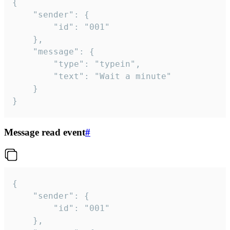
{

	"sender": {

		"id": "001"

	},

	"message": {

		"type": "typein",

		"text": "Wait a minute"

	}

}
Message read event
#
{

	"sender": {

		"id": "001"

	},
