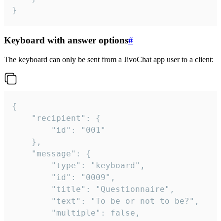
}
Keyboard with answer options
#
The keyboard can only be sent from a JivoChat app user to a client:
{

	"recipient": {

		"id": "001"

	},

	"message": {

		"type": "keyboard",

		"id": "0009",

		"title": "Questionnaire",

		"text": "To be or not to be?",

		"multiple": false,
