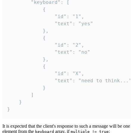
		"keyboard": [

			{

				"id": "1",

				"text": "yes"

			},

			{

				"id": "2",

				"text": "no"

			},

			{

				"id": "X",

				"text": "need to think..."

			}

		]

	}

}
It is expected that the client's response to such a message will be one
element from the
array, if
:
keyboard
multiple != true