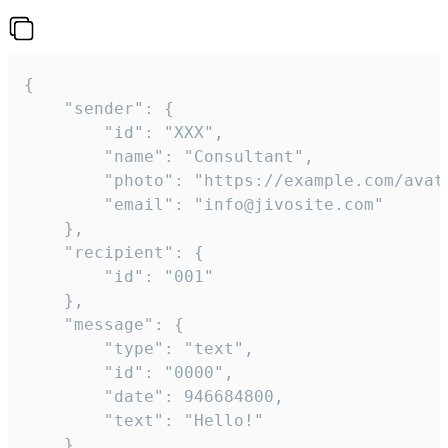
{

	"sender": {

		"id": "XXX",

		"name": "Consultant",

		"photo": "https://example.com/avatar.png",

		"email": "info@jivosite.com"

	},

	"recipient": {

		"id": "001"

	},

	"message": {

		"type": "text",

		"id": "0000",

		"date": 946684800,

		"text": "Hello!"

	}
