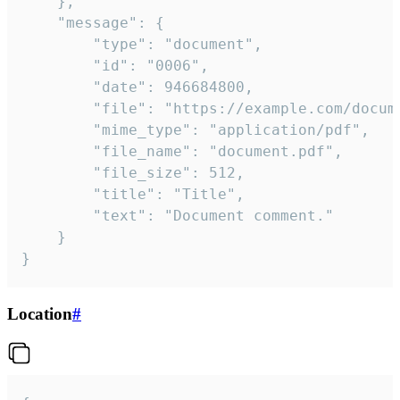
	},

	"message": {

		"type": "document",

		"id": "0006",

		"date": 946684800,

		"file": "https://example.com/document.pdf",

		"mime_type": "application/pdf",

		"file_name": "document.pdf",

		"file_size": 512,

		"title": "Title",

		"text": "Document comment."

	}

}
Location
#