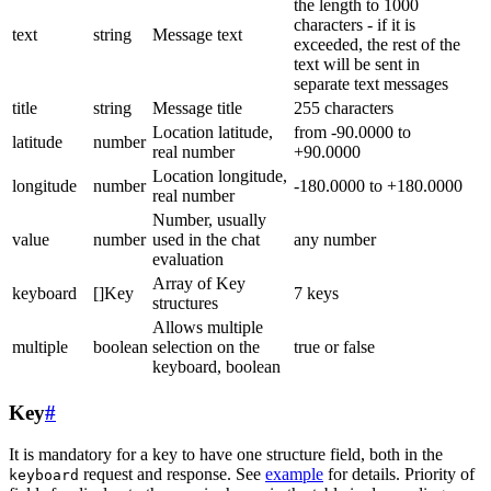
the length to 1000
characters - if it is
text
string
Message text
exceeded, the rest of the
text will be sent in
separate text messages
title
string
Message title
255 characters
Location latitude,
from -90.0000 to
latitude
number
real number
+90.0000
Location longitude,
longitude
number
-180.0000 to +180.0000
real number
Number, usually
value
number
used in the chat
any number
evaluation
Array of Key
keyboard
[]Key
7 keys
structures
Allows multiple
multiple
boolean
selection on the
true or false
keyboard, boolean
Key
#
It is mandatory for a key to have one structure field, both in the
request and response. See
example
for details. Priority of
keyboard