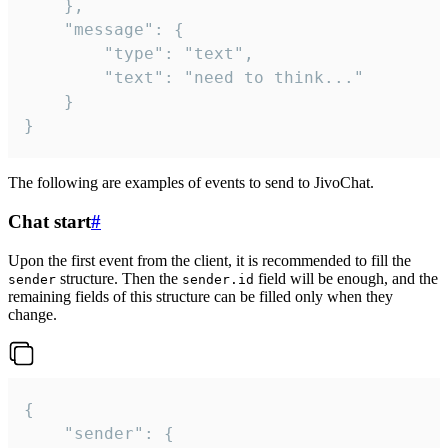
	},

	"message": {

		"type": "text",

		"text": "need to think..."

	}

}
The following are examples of events to send to JivoChat.
Chat start
#
Upon the first event from the client, it is recommended to fill the
structure. Then the
field will be enough, and the
sender
sender.id
remaining fields of this structure can be filled only when they
change.
{

	"sender": {
