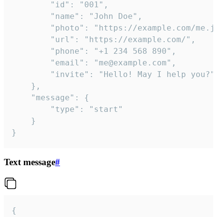
		"id": "001",

		"name": "John Doe",

		"photo": "https://example.com/me.jpg",

		"url": "https://example.com/",

		"phone": "+1 234 568 890",

		"email": "me@example.com",

		"invite": "Hello! May I help you?"

	},

	"message": {

		"type": "start"

	}

}
Text message
#
{
