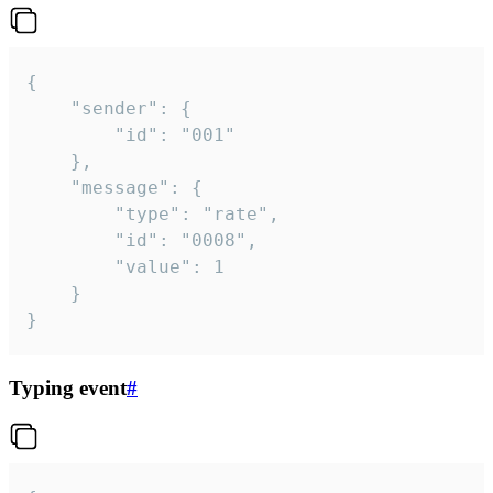
{

	"sender": {

		"id": "001"

	},

	"message": {

		"type": "rate",

		"id": "0008",

		"value": 1

	}

}
Typing event
#