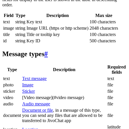
order.
Field
Type
Description
Max size
text
string
Key text
100 characters
image
string
Image URL (https or http scheme)
2048 characters
title
string
Title or tooltip key
100 characters
id
string
Key ID
500 characters
Message types
#
Required
Type
Description
fields
text
Text message
text
photo
Image
file
sticker
Sticker
file
video
[Video message](#video message)
file
audio
Audio message
file
Document or file
, in a message of this type,
document
you can send any files that are allowed to be
file
transferred to JivoChat app
latitude