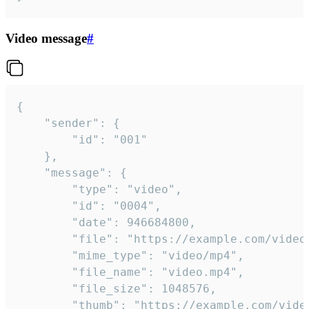
Video message
#
{

	"sender": {

		"id": "001"

	},

	"message": {

		"type": "video",

		"id": "0004",

		"date": 946684800,

		"file": "https://example.com/video.mp4",

		"mime_type": "video/mp4",

		"file_name": "video.mp4",

		"file_size": 1048576,

		"thumb": "https://example.com/video_thumb.png",
