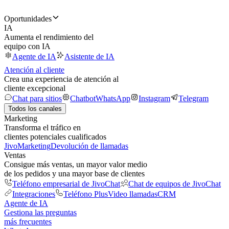
Oportunidades
IA
Aumenta el rendimiento del
equipo con IA
Agente de IA
Asistente de IA
Atención al cliente
Crea una experiencia de atención al
cliente excepcional
Chat para sitios
Chatbot
WhatsApp
Instagram
Telegram
Todos los canales
Marketing
Transforma el tráfico en
clientes potenciales cualificados
JivoMarketing
Devolución de llamadas
Ventas
Consigue más ventas, un mayor valor medio
de los pedidos y una mayor base de clientes
Teléfono empresarial de JivoChat
Chat de equipos de JivoChat
Integraciones
Teléfono Plus
Video llamadas
CRM
Agente de IA
Gestiona las preguntas
más frecuentes