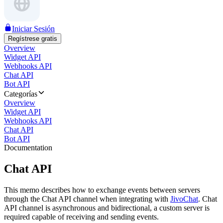
Iniciar Sesión
Regístrese gratis
Overview
Widget API
Webhooks API
Chat API
Bot API
Categorías
Overview
Widget API
Webhooks API
Chat API
Bot API
Documentation
Chat API
This memo describes how to exchange events between servers
through the Chat API channel when integrating with
JivoChat
. Chat
API channel is asynchronous and bidirectional, a custom server is
required capable of receiving and sending events.