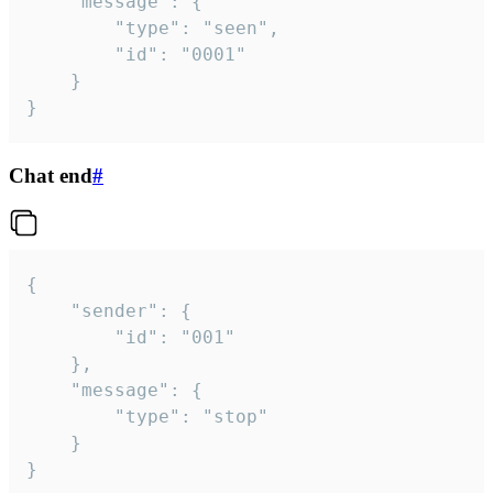
	"message": {

		"type": "seen",

		"id": "0001"

	}

}
Chat end
#
{

	"sender": {

		"id": "001"

	},

	"message": {

		"type": "stop"

	}

}