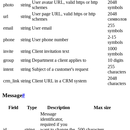
User avatar URL, valid https or http
2048
photo
string
schemes
symbols
User page URL, valid https or http
2048
url
string
schemes
символов
255
email
string
User email
symbols
2-15
phone
string
User phone number
symbols
1000
invite
string
Client invitation text
symbols
group
string
Department a client applies to
10 digits
255
intent
string
Subject of a customer's request
characters
2048
crm_link
string
Client URL in a CRM system
characters
Message
#
Field
Type
Description
Max size
Message
identificator,
required if you
id
string
want to change the
500 characters