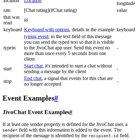
location
Location
longitude
rate
[Chat rating](#Chat rating)
value
that was
id
read
keyboard
Keyboard with options
, details in the example
keyboard
typing event
, in the text field of this message
you can send the typed text so that it is visible
typein
to the JivoChat app user. Send this event no
-
more than once every 5 seconds from one
client
Start chat
, it's intended to start a chat without
start
-
sending a message by the client
End chat
, a signal that events for this chat are
stop
-
no longer accepted
Event Examples
#
JivoChat Event Examples
#
If at least one sender property is defined for the JivoChat user, a
field with this information is added to the event. The
sender
recipient of the message is identified by the
field.
recipient.id