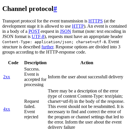
Channel protocol
#
Transport protocol for the event transmission is
HTTPS
(at the
development stage it is allowed to use
HTTP
). An event is contained
in a body of a
POST
-request in
JSON
format (note: text encoding in
JSON format is
UTF-8
), requests must have an appropriate header
. Event
Content-Type: application/json; charset=utf-8
structure is described
further
. Response options are divided into 3
groups according to the HTTP-response code.
Code
Description
Action
Success.
Event is
2xx
Inform the user about successfull delivery
accepted for
processing
There may be a description of the error
(type of content Content-Type: text/plain;
Request
charset=utf-8) in the body of the response.
failed.
This event should not be resubmitted. It is
4xx
Event
necessary to find and correct the error of
rejected
the program or channel settings that led to
the error. Inform the user about the event
delivery failure