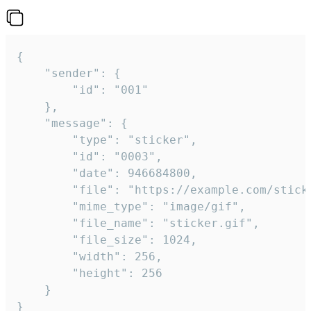
{

	"sender": {

		"id": "001"

	},

	"message": {

		"type": "sticker",

		"id": "0003",

		"date": 946684800,

		"file": "https://example.com/sticker.gif",

		"mime_type": "image/gif",

		"file_name": "sticker.gif",

		"file_size": 1024,

		"width": 256,

		"height": 256

	}

}