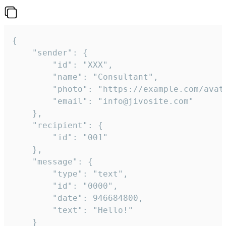
{

	"sender": {

		"id": "XXX",

		"name": "Consultant",

		"photo": "https://example.com/avatar.png",

		"email": "info@jivosite.com"

	},

	"recipient": {

		"id": "001"

	},

	"message": {

		"type": "text",

		"id": "0000",

		"date": 946684800,

		"text": "Hello!"

	}
