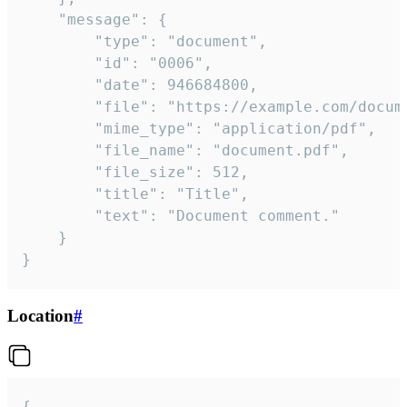
	"message": {

		"type": "document",

		"id": "0006",

		"date": 946684800,

		"file": "https://example.com/document.pdf",

		"mime_type": "application/pdf",

		"file_name": "document.pdf",

		"file_size": 512,

		"title": "Title",

		"text": "Document comment."

	}

}
Location
#
{
