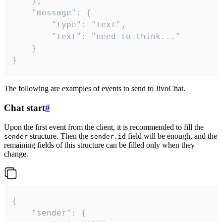
	},

	"message": {

		"type": "text",

		"text": "need to think..."

	}

}
The following are examples of events to send to JivoChat.
Chat start
#
Upon the first event from the client, it is recommended to fill the
structure. Then the
field will be enough, and the
sender
sender.id
remaining fields of this structure can be filled only when they
change.
{

	"sender": {
