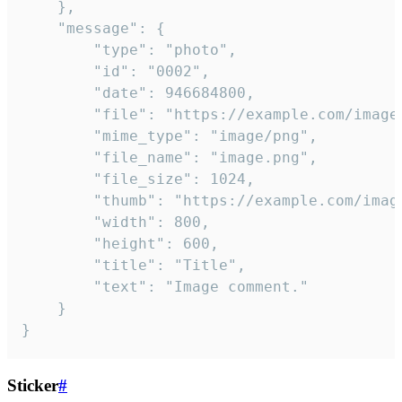
	},

	"message": {

		"type": "photo",

		"id": "0002",

		"date": 946684800,

		"file": "https://example.com/image.png",

		"mime_type": "image/png",

		"file_name": "image.png",

		"file_size": 1024,

		"thumb": "https://example.com/image_thumb.png",

		"width": 800,

		"height": 600,

		"title": "Title",

		"text": "Image comment."

	}

}
Sticker
#