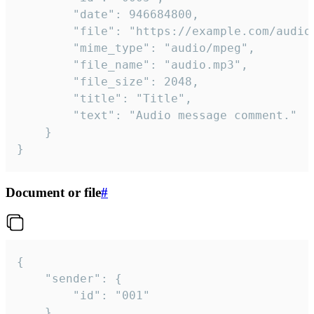
		"date": 946684800,

		"file": "https://example.com/audio.mp3",

		"mime_type": "audio/mpeg",

		"file_name": "audio.mp3",

		"file_size": 2048,

		"title": "Title",

		"text": "Audio message comment."

	}

}
Document or file
#
{

	"sender": {

		"id": "001"

	},
