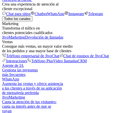
Crea una experiencia de atención al
cliente excepcional
Chat para sitios
Chatbot
WhatsApp
Instagram
Telegram
Todos los canales
Marketing
Transforma el tráfico en
clientes potenciales cualificados
JivoMarketing
Devolución de llamadas
Ventas
Consigue más ventas, un mayor valor medio
de los pedidos y una mayor base de clientes
Teléfono empresarial de JivoChat
Chat de equipos de JivoChat
Integraciones
Teléfono Plus
Video llamadas
CRM
Agente de IA
Gestiona las preguntas
más frecuentes
WhatsApp
Aumenta las ventas y ofrece asistencia
a tus clientes a través de su aplicación
de mensajería preferida
JivoMarketing
Capta la atención de tus visitantes:
capta su interés antes de que se
vayan