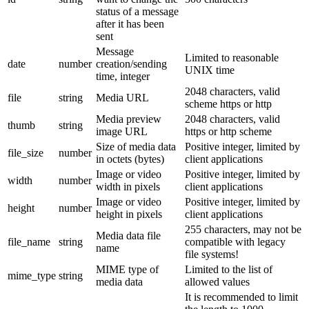
status of a message
after it has been
sent
Message
Limited to reasonable
date
number
creation/sending
UNIX time
time, integer
2048 characters, valid
file
string
Media URL
scheme https or http
Media preview
2048 characters, valid
thumb
string
image URL
https or http scheme
Size of media data
Positive integer, limited by
file_size
number
in octets (bytes)
client applications
Image or video
Positive integer, limited by
width
number
width in pixels
client applications
Image or video
Positive integer, limited by
height
number
height in pixels
client applications
255 characters, may not be
Media data file
file_name
string
compatible with legacy
name
file systems!
MIME type of
Limited to the list of
mime_type
string
media data
allowed values
It is recommended to limit