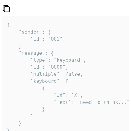
{

	"sender": {

		"id": "001"

	},

	"message": {

		"type": "keyboard",

		"id": "0009",

		"multiple": false,

		"keyboard": [

			{

				"id": "X",

				"text": "need to think..."

			}

		]

	}

}