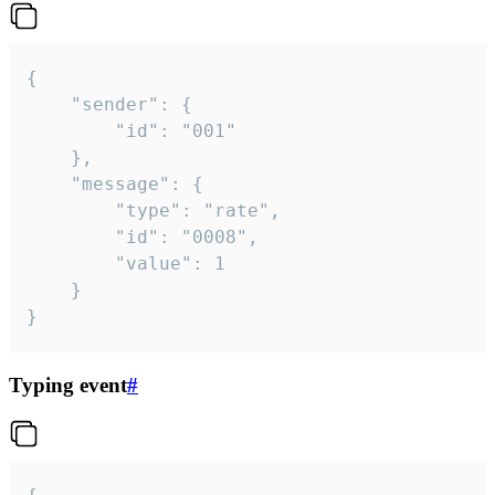
{

	"sender": {

		"id": "001"

	},

	"message": {

		"type": "rate",

		"id": "0008",

		"value": 1

	}

}
Typing event
#