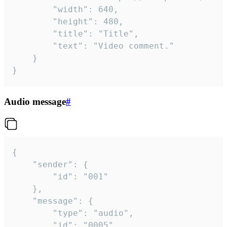
		"width": 640,

		"height": 480,

		"title": "Title",

		"text": "Video comment."

	}

}
Audio message
#
{

	"sender": {

		"id": "001"

	},

	"message": {

		"type": "audio",

		"id": "0005",
