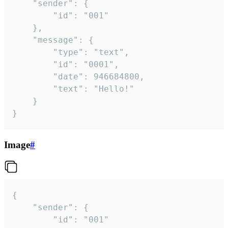
	"sender": {

		"id": "001"

	},

	"message": {

		"type": "text",

		"id": "0001",

		"date": 946684800,

		"text": "Hello!"

	}

}
Image
#
{

	"sender": {

		"id": "001"
