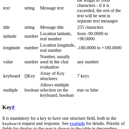
the length to 1000
characters - if it is
text
string
Message text
exceeded, the rest of the
text will be sent in
separate text messages
title
string
Message title
255 characters
Location latitude,
from -90.0000 to
latitude
number
real number
+90.0000
Location longitude,
longitude
number
-180.0000 to +180.0000
real number
Number, usually
value
number
used in the chat
any number
evaluation
Array of Key
keyboard
[]Key
7 keys
structures
Allows multiple
multiple
boolean
selection on the
true or false
keyboard, boolean
Key
#
It is mandatory for a key to have one structure field, both in the
request and response. See
example
for details. Priority of
keyboard
fields for display to the user is shown in the table in descending