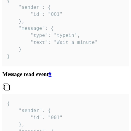
{

	"sender": {

		"id": "001"

	},

	"message": {

		"type": "typein",

		"text": "Wait a minute"

	}

}
Message read event
#
{

	"sender": {

		"id": "001"

	},
