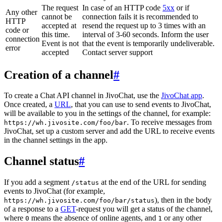
The request
In case of an HTTP code
5xx
or if
Any other
cannot be
connection fails it is recommended to
HTTP
accepted at
resend the request up to 3 times with an
code or
this time.
interval of 3-60 seconds. Inform the user
connection
Event is not
that the event is temporarily undeliverable.
error
accepted
Contact server support
Creation of a channel
#
To create a Chat API channel in JivoChat, use the
JivoChat app
.
Once created, a
URL
, that you can use to send events to JivoChat,
will be available to you in the settings of the channel, for example:
. To receive messages from
https://wh.jivosite.com/foo/bar
JivoChat, set up a custom server and add the URL to receive events
in the channel settings in the app.
Channel status
#
If you add a segment
at the end of the URL for sending
/status
events to JivoChat (for example,
), then in the body
https://wh.jivosite.com/foo/bar/status
of a response to a
GET
-request you will get a status of the channel,
where
means the absence of online agents, and
or any other
0
1