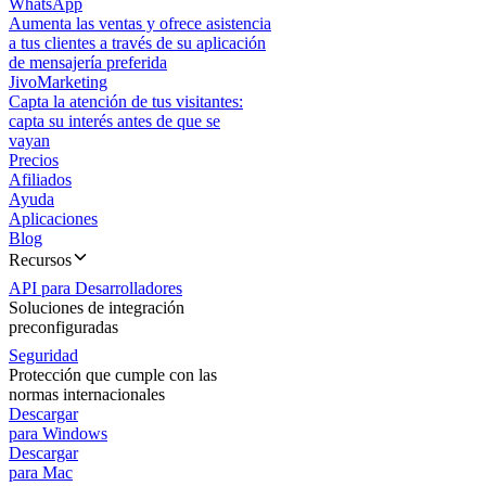
WhatsApp
Aumenta las ventas y ofrece asistencia
a tus clientes a través de su aplicación
de mensajería preferida
JivoMarketing
Capta la atención de tus visitantes:
capta su interés antes de que se
vayan
Precios
Afiliados
Ayuda
Aplicaciones
Blog
Recursos
API para Desarrolladores
Soluciones de integración
preconfiguradas
Seguridad
Protección que cumple con las
normas internacionales
Descargar
para Windows
Descargar
para Mac