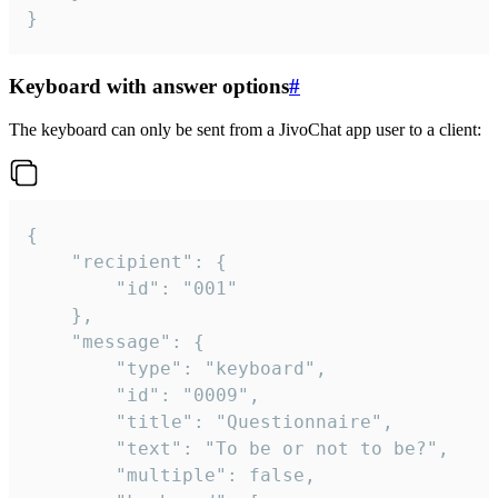
}
Keyboard with answer options
#
The keyboard can only be sent from a JivoChat app user to a client:
{

	"recipient": {

		"id": "001"

	},

	"message": {

		"type": "keyboard",

		"id": "0009",

		"title": "Questionnaire",

		"text": "To be or not to be?",

		"multiple": false,
