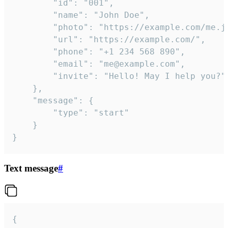
		"id": "001",

		"name": "John Doe",

		"photo": "https://example.com/me.jpg",

		"url": "https://example.com/",

		"phone": "+1 234 568 890",

		"email": "me@example.com",

		"invite": "Hello! May I help you?"

	},

	"message": {

		"type": "start"

	}

}
Text message
#
{
