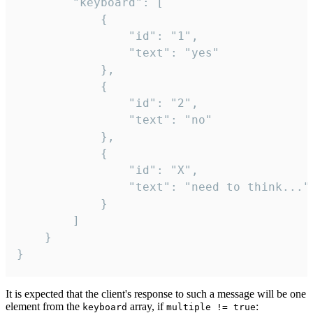
		"keyboard": [

			{

				"id": "1",

				"text": "yes"

			},

			{

				"id": "2",

				"text": "no"

			},

			{

				"id": "X",

				"text": "need to think..."

			}

		]

	}

}
It is expected that the client's response to such a message will be one
element from the
array, if
:
keyboard
multiple != true