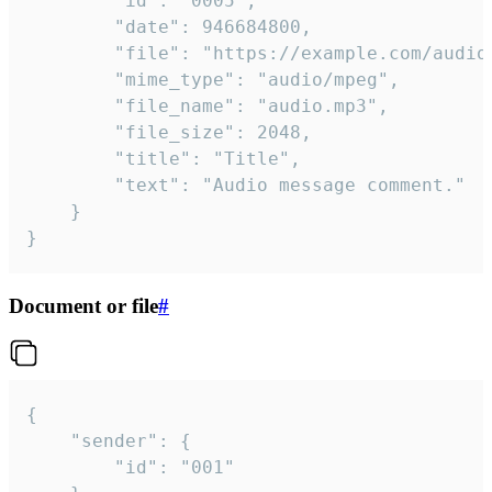
		"id": "0005",

		"date": 946684800,

		"file": "https://example.com/audio.mp3",

		"mime_type": "audio/mpeg",

		"file_name": "audio.mp3",

		"file_size": 2048,

		"title": "Title",

		"text": "Audio message comment."

	}

}
Document or file
#
{

	"sender": {

		"id": "001"
