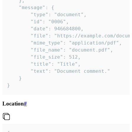
	},

	"message": {

		"type": "document",

		"id": "0006",

		"date": 946684800,

		"file": "https://example.com/document.pdf",

		"mime_type": "application/pdf",

		"file_name": "document.pdf",

		"file_size": 512,

		"title": "Title",

		"text": "Document comment."

	}

}
Location
#