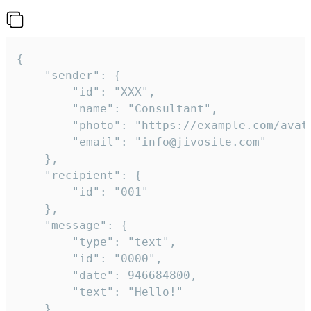
{

	"sender": {

		"id": "XXX",

		"name": "Consultant",

		"photo": "https://example.com/avatar.png",

		"email": "info@jivosite.com"

	},

	"recipient": {

		"id": "001"

	},

	"message": {

		"type": "text",

		"id": "0000",

		"date": 946684800,

		"text": "Hello!"

	}
