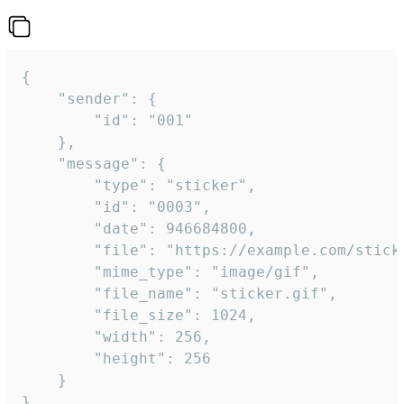
{

	"sender": {

		"id": "001"

	},

	"message": {

		"type": "sticker",

		"id": "0003",

		"date": 946684800,

		"file": "https://example.com/sticker.gif",

		"mime_type": "image/gif",

		"file_name": "sticker.gif",

		"file_size": 1024,

		"width": 256,

		"height": 256

	}

}