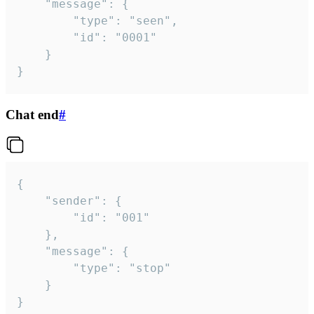
	"message": {

		"type": "seen",

		"id": "0001"

	}

}
Chat end
#
{

	"sender": {

		"id": "001"

	},

	"message": {

		"type": "stop"

	}

}