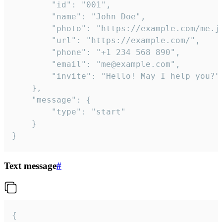
		"id": "001",

		"name": "John Doe",

		"photo": "https://example.com/me.jpg",

		"url": "https://example.com/",

		"phone": "+1 234 568 890",

		"email": "me@example.com",

		"invite": "Hello! May I help you?"

	},

	"message": {

		"type": "start"

	}

}
Text message
#
{
