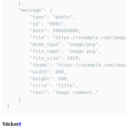
	},

	"message": {

		"type": "photo",

		"id": "0002",

		"date": 946684800,

		"file": "https://example.com/image.png",

		"mime_type": "image/png",

		"file_name": "image.png",

		"file_size": 1024,

		"thumb": "https://example.com/image_thumb.png",

		"width": 800,

		"height": 600,

		"title": "Title",

		"text": "Image comment."

	}

}
Sticker
#