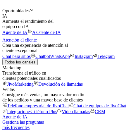
Oportunidades
IA
Aumenta el rendimiento del
equipo con IA
Agente de IA
Asistente de IA
Atención al cliente
Crea una experiencia de atención al
cliente excepcional
Chat para sitios
Chatbot
WhatsApp
Instagram
Telegram
Todos los canales
Marketing
Transforma el tráfico en
clientes potenciales cualificados
JivoMarketing
Devolución de llamadas
Ventas
Consigue más ventas, un mayor valor medio
de los pedidos y una mayor base de clientes
Teléfono empresarial de JivoChat
Chat de equipos de JivoChat
Integraciones
Teléfono Plus
Video llamadas
CRM
Agente de IA
Gestiona las preguntas
más frecuentes