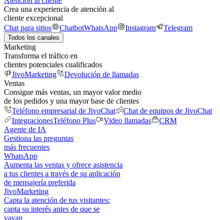
Atención al cliente
Crea una experiencia de atención al
cliente excepcional
Chat para sitios
Chatbot
WhatsApp
Instagram
Telegram
Todos los canales
Marketing
Transforma el tráfico en
clientes potenciales cualificados
JivoMarketing
Devolución de llamadas
Ventas
Consigue más ventas, un mayor valor medio
de los pedidos y una mayor base de clientes
Teléfono empresarial de JivoChat
Chat de equipos de JivoChat
Integraciones
Teléfono Plus
Video llamadas
CRM
Agente de IA
Gestiona las preguntas
más frecuentes
WhatsApp
Aumenta las ventas y ofrece asistencia
a tus clientes a través de su aplicación
de mensajería preferida
JivoMarketing
Capta la atención de tus visitantes:
capta su interés antes de que se
vayan