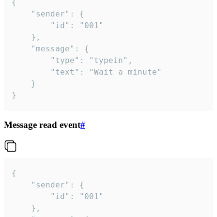
{

	"sender": {

		"id": "001"

	},

	"message": {

		"type": "typein",

		"text": "Wait a minute"

	}

}
Message read event
#
{

	"sender": {

		"id": "001"

	},
