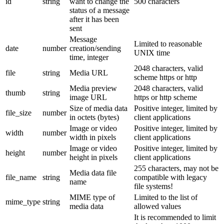
id
string
want to change the
500 characters
status of a message
after it has been
sent
Message
Limited to reasonable
date
number
creation/sending
UNIX time
time, integer
2048 characters, valid
file
string
Media URL
scheme https or http
Media preview
2048 characters, valid
thumb
string
image URL
https or http scheme
Size of media data
Positive integer, limited by
file_size
number
in octets (bytes)
client applications
Image or video
Positive integer, limited by
width
number
width in pixels
client applications
Image or video
Positive integer, limited by
height
number
height in pixels
client applications
255 characters, may not be
Media data file
file_name
string
compatible with legacy
name
file systems!
MIME type of
Limited to the list of
mime_type
string
media data
allowed values
It is recommended to limit