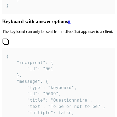
}
Keyboard with answer options
#
The keyboard can only be sent from a JivoChat app user to a client:
{

	"recipient": {

		"id": "001"

	},

	"message": {

		"type": "keyboard",

		"id": "0009",

		"title": "Questionnaire",

		"text": "To be or not to be?",

		"multiple": false,
