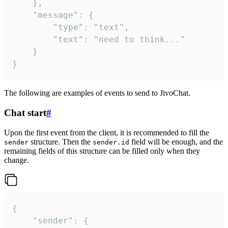
	},

	"message": {

		"type": "text",

		"text": "need to think..."

	}

}
The following are examples of events to send to JivoChat.
Chat start
#
Upon the first event from the client, it is recommended to fill the
structure. Then the
field will be enough, and the
sender
sender.id
remaining fields of this structure can be filled only when they
change.
{

	"sender": {
