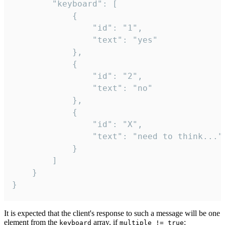
		"keyboard": [

			{

				"id": "1",

				"text": "yes"

			},

			{

				"id": "2",

				"text": "no"

			},

			{

				"id": "X",

				"text": "need to think..."

			}

		]

	}

}
It is expected that the client's response to such a message will be one
element from the
array, if
:
keyboard
multiple != true