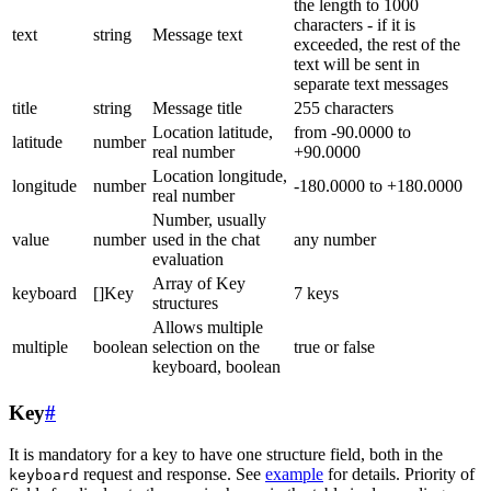
the length to 1000
characters - if it is
text
string
Message text
exceeded, the rest of the
text will be sent in
separate text messages
title
string
Message title
255 characters
Location latitude,
from -90.0000 to
latitude
number
real number
+90.0000
Location longitude,
longitude
number
-180.0000 to +180.0000
real number
Number, usually
value
number
used in the chat
any number
evaluation
Array of Key
keyboard
[]Key
7 keys
structures
Allows multiple
multiple
boolean
selection on the
true or false
keyboard, boolean
Key
#
It is mandatory for a key to have one structure field, both in the
request and response. See
example
for details. Priority of
keyboard