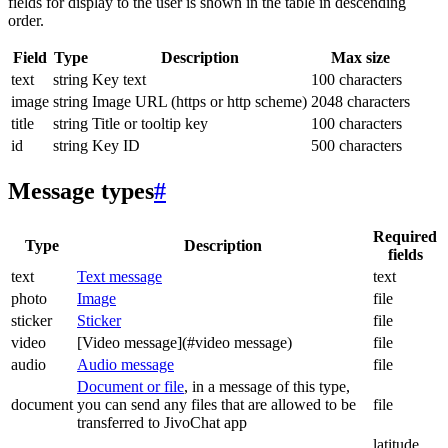
fields for display to the user is shown in the table in descending
order.
Field
Type
Description
Max size
text
string
Key text
100 characters
image
string
Image URL (https or http scheme)
2048 characters
title
string
Title or tooltip key
100 characters
id
string
Key ID
500 characters
Message types
#
Required
Type
Description
fields
text
Text message
text
photo
Image
file
sticker
Sticker
file
video
[Video message](#video message)
file
audio
Audio message
file
Document or file
, in a message of this type,
document
you can send any files that are allowed to be
file
transferred to JivoChat app
latitude