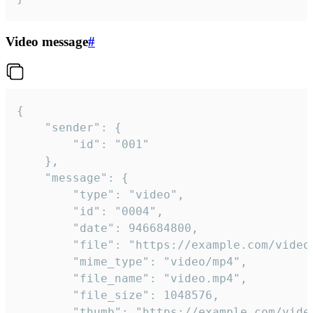
Video message
#
{

	"sender": {

		"id": "001"

	},

	"message": {

		"type": "video",

		"id": "0004",

		"date": 946684800,

		"file": "https://example.com/video.mp4",

		"mime_type": "video/mp4",

		"file_name": "video.mp4",

		"file_size": 1048576,

		"thumb": "https://example.com/video_thumb.png",
