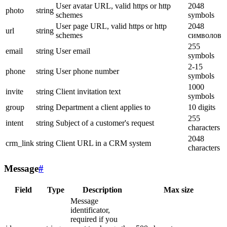
User avatar URL, valid https or http
2048
photo
string
schemes
symbols
User page URL, valid https or http
2048
url
string
schemes
символов
255
email
string
User email
symbols
2-15
phone
string
User phone number
symbols
1000
invite
string
Client invitation text
symbols
group
string
Department a client applies to
10 digits
255
intent
string
Subject of a customer's request
characters
2048
crm_link
string
Client URL in a CRM system
characters
Message
#
Field
Type
Description
Max size
Message
identificator,
required if you