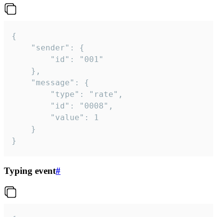
{

	"sender": {

		"id": "001"

	},

	"message": {

		"type": "rate",

		"id": "0008",

		"value": 1

	}

}
Typing event
#