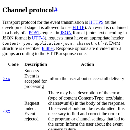
Channel protocol
#
Transport protocol for the event transmission is
HTTPS
(at the
development stage it is allowed to use
HTTP
). An event is contained
in a body of a
POST
-request in
JSON
format (note: text encoding in
JSON format is
UTF-8
), requests must have an appropriate header
. Event
Content-Type: application/json; charset=utf-8
structure is described
further
. Response options are divided into 3
groups according to the HTTP-response code.
Code
Description
Action
Success.
Event is
2xx
Inform the user about successfull delivery
accepted for
processing
There may be a description of the error
(type of content Content-Type: text/plain;
Request
charset=utf-8) in the body of the response.
failed.
This event should not be resubmitted. It is
4xx
Event
necessary to find and correct the error of
rejected
the program or channel settings that led to
the error. Inform the user about the event
delivery failure