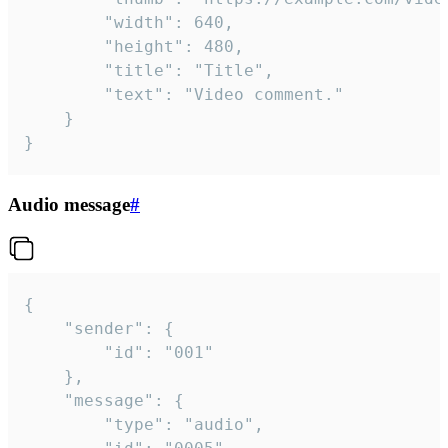
		"width": 640,

		"height": 480,

		"title": "Title",

		"text": "Video comment."

	}

}
Audio message
#
{

	"sender": {

		"id": "001"

	},

	"message": {

		"type": "audio",
