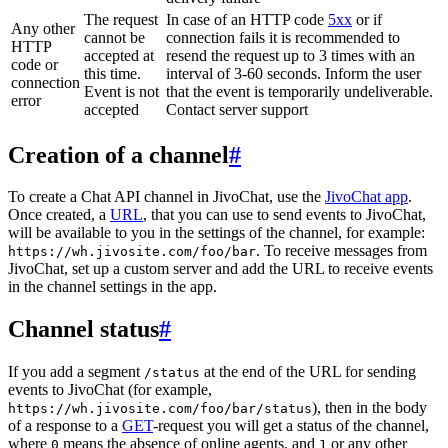
The request
In case of an HTTP code
5xx
or if
Any other
cannot be
connection fails it is recommended to
HTTP
accepted at
resend the request up to 3 times with an
code or
this time.
interval of 3-60 seconds. Inform the user
connection
Event is not
that the event is temporarily undeliverable.
error
accepted
Contact server support
Creation of a channel
#
To create a Chat API channel in JivoChat, use the
JivoChat app
.
Once created, a
URL
, that you can use to send events to JivoChat,
will be available to you in the settings of the channel, for example:
. To receive messages from
https://wh.jivosite.com/foo/bar
JivoChat, set up a custom server and add the URL to receive events
in the channel settings in the app.
Channel status
#
If you add a segment
at the end of the URL for sending
/status
events to JivoChat (for example,
), then in the body
https://wh.jivosite.com/foo/bar/status
of a response to a
GET
-request you will get a status of the channel,
where
means the absence of online agents, and
or any other
0
1