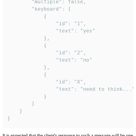
		"multiple": false,

		"keyboard": [

			{

				"id": "1",

				"text": "yes"

			},

			{

				"id": "2",

				"text": "no"

			},

			{

				"id": "X",

				"text": "need to think..."

			}

		]

	}

}
It is expected that the client's response to such a message will be one