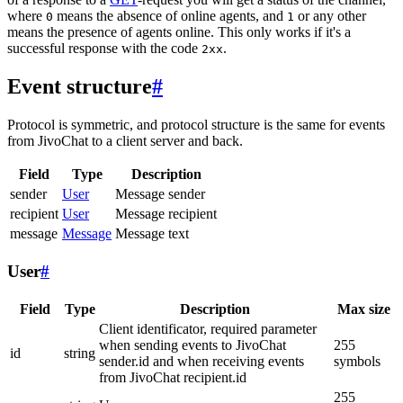
where
means the absence of online agents, and
or any other
0
1
means the presence of agents online. This only works if it's a
successful response with the code
.
2xx
Event structure
#
Protocol is symmetric, and protocol structure is the same for events
from JivoChat to a client server and back.
Field
Type
Description
sender
User
Message sender
recipient
User
Message recipient
message
Message
Message text
User
#
Field
Type
Description
Max size
Client identificator, required parameter
when sending events to JivoChat
255
id
string
sender.id and when receiving events
symbols
from JivoChat recipient.id
255