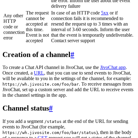
the error. Inform the user about the event
delivery failure
The request
In case of an HTTP code
5xx
or if
Any other
cannot be
connection fails it is recommended to
HTTP
accepted at
resend the request up to 3 times with an
code or
this time.
interval of 3-60 seconds. Inform the user
connection
Event is not
that the event is temporarily undeliverable.
error
accepted
Contact server support
Creation of a channel
#
To create a Chat API channel in JivoChat, use the
JivoChat app
.
Once created, a
URL
, that you can use to send events to JivoChat,
will be available to you in the settings of the channel, for example:
. To receive messages from
https://wh.jivosite.com/foo/bar
JivoChat, set up a custom server and add the URL to receive events
in the channel settings in the app.
Channel status
#
If you add a segment
at the end of the URL for sending
/status
events to JivoChat (for example,
), then in the body
https://wh.jivosite.com/foo/bar/status
of a response to a
GET
-request you will get a status of the channel,