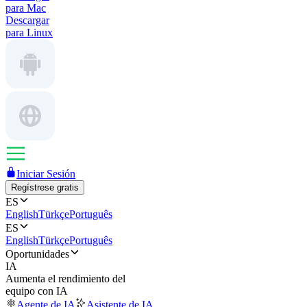
para Mac
Descargar
para Linux
Iniciar Sesión
Regístrese gratis
ES
English
Türkçe
Português
ES
English
Türkçe
Português
Oportunidades
IA
Aumenta el rendimiento del
equipo con IA
Agente de IA
Asistente de IA