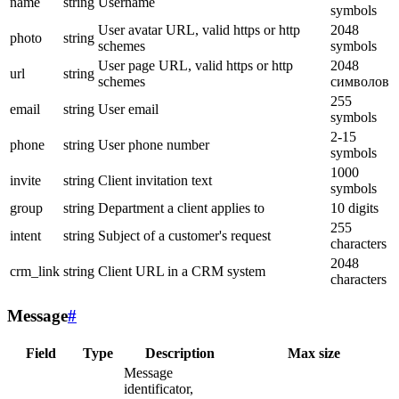
name
string
Username
symbols
User avatar URL, valid https or http
2048
photo
string
schemes
symbols
User page URL, valid https or http
2048
url
string
schemes
символов
255
email
string
User email
symbols
2-15
phone
string
User phone number
symbols
1000
invite
string
Client invitation text
symbols
group
string
Department a client applies to
10 digits
255
intent
string
Subject of a customer's request
characters
2048
crm_link
string
Client URL in a CRM system
characters
Message
#
Field
Type
Description
Max size
Message
identificator,