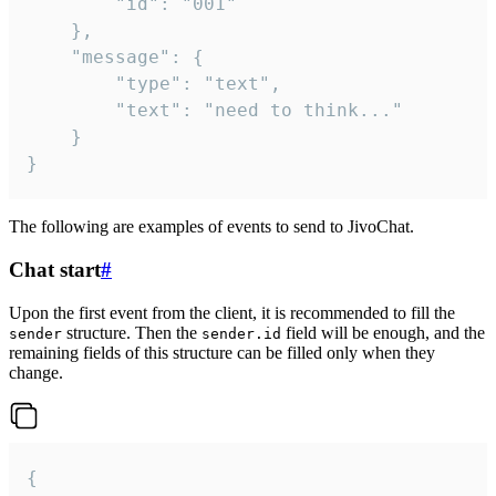
		"id": "001"

	},

	"message": {

		"type": "text",

		"text": "need to think..."

	}

}
The following are examples of events to send to JivoChat.
Chat start
#
Upon the first event from the client, it is recommended to fill the
structure. Then the
field will be enough, and the
sender
sender.id
remaining fields of this structure can be filled only when they
change.
{
