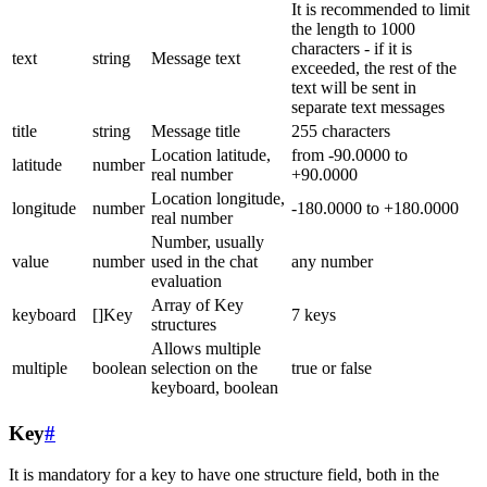
It is recommended to limit
the length to 1000
characters - if it is
text
string
Message text
exceeded, the rest of the
text will be sent in
separate text messages
title
string
Message title
255 characters
Location latitude,
from -90.0000 to
latitude
number
real number
+90.0000
Location longitude,
longitude
number
-180.0000 to +180.0000
real number
Number, usually
value
number
used in the chat
any number
evaluation
Array of Key
keyboard
[]Key
7 keys
structures
Allows multiple
multiple
boolean
selection on the
true or false
keyboard, boolean
Key
#
It is mandatory for a key to have one structure field, both in the