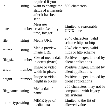
required if you
id
string
want to change the
500 characters
status of a message
after it has been
sent
Message
Limited to reasonable
date
number
creation/sending
UNIX time
time, integer
2048 characters, valid
file
string
Media URL
scheme https or http
Media preview
2048 characters, valid
thumb
string
image URL
https or http scheme
Size of media data
Positive integer, limited by
file_size
number
in octets (bytes)
client applications
Image or video
Positive integer, limited by
width
number
width in pixels
client applications
Image or video
Positive integer, limited by
height
number
height in pixels
client applications
255 characters, may not be
Media data file
file_name
string
compatible with legacy
name
file systems!
MIME type of
Limited to the list of
mime_type
string
media data
allowed values