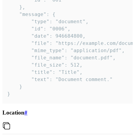
	},

	"message": {

		"type": "document",

		"id": "0006",

		"date": 946684800,

		"file": "https://example.com/document.pdf",

		"mime_type": "application/pdf",

		"file_name": "document.pdf",

		"file_size": 512,

		"title": "Title",

		"text": "Document comment."

	}

}
Location
#