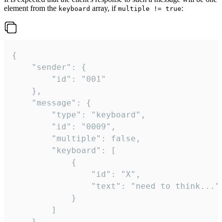
element from the
array, if
:
keyboard
multiple != true
{

	"sender": {

		"id": "001"

	},

	"message": {

		"type": "keyboard",

		"id": "0009",

		"multiple": false,

		"keyboard": [

			{

				"id": "X",

				"text": "need to think..."

			}

		]

	}
