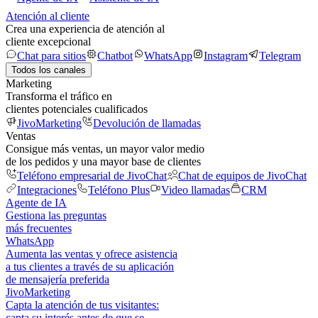
Atención al cliente
Crea una experiencia de atención al
cliente excepcional
Chat para sitios
Chatbot
WhatsApp
Instagram
Telegram
Todos los canales
Marketing
Transforma el tráfico en
clientes potenciales cualificados
JivoMarketing
Devolución de llamadas
Ventas
Consigue más ventas, un mayor valor medio
de los pedidos y una mayor base de clientes
Teléfono empresarial de JivoChat
Chat de equipos de JivoChat
Integraciones
Teléfono Plus
Video llamadas
CRM
Agente de IA
Gestiona las preguntas
más frecuentes
WhatsApp
Aumenta las ventas y ofrece asistencia
a tus clientes a través de su aplicación
de mensajería preferida
JivoMarketing
Capta la atención de tus visitantes:
capta su interés antes de que se