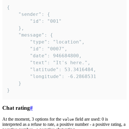
{

	"sender": {

		"id": "001"

	},

	"message": {

		"type": "location",

		"id": "0007",

		"date": 946684800,

		"text": "It's here.",

		"latitude": 53.3416484,

		"longitude": -6.2868531

	}

}
Chat rating
#
At the moment, 3 options for the
field are used: 0 is
value
interpreted as a refuse to rate, a positive number - a positive rating, a