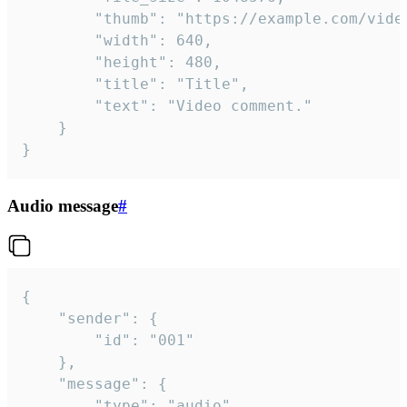
		"thumb": "https://example.com/video_thumb.png",

		"width": 640,

		"height": 480,

		"title": "Title",

		"text": "Video comment."

	}

}
Audio message
#
{

	"sender": {

		"id": "001"

	},

	"message": {

		"type": "audio",
