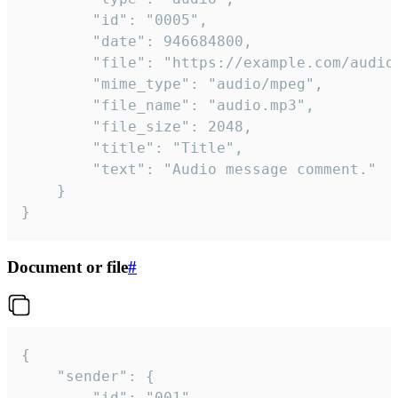
		"id": "0005",

		"date": 946684800,

		"file": "https://example.com/audio.mp3",

		"mime_type": "audio/mpeg",

		"file_name": "audio.mp3",

		"file_size": 2048,

		"title": "Title",

		"text": "Audio message comment."

	}

}
Document or file
#
{

	"sender": {

		"id": "001"
