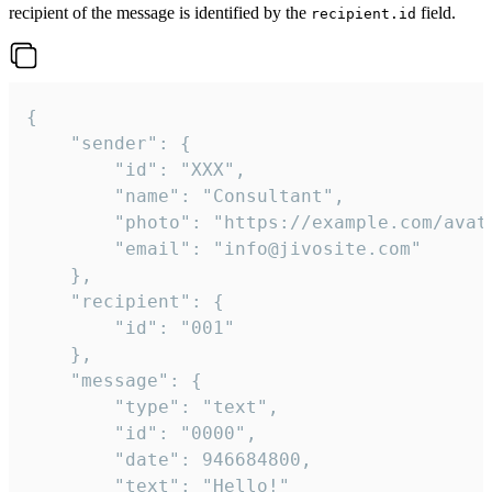
recipient of the message is identified by the
field.
recipient.id
{

	"sender": {

		"id": "XXX",

		"name": "Consultant",

		"photo": "https://example.com/avatar.png",

		"email": "info@jivosite.com"

	},

	"recipient": {

		"id": "001"

	},

	"message": {

		"type": "text",

		"id": "0000",

		"date": 946684800,

		"text": "Hello!"
