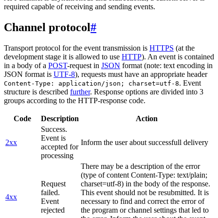
required capable of receiving and sending events.
Channel protocol
#
Transport protocol for the event transmission is
HTTPS
(at the
development stage it is allowed to use
HTTP
). An event is contained
in a body of a
POST
-request in
JSON
format (note: text encoding in
JSON format is
UTF-8
), requests must have an appropriate header
. Event
Content-Type: application/json; charset=utf-8
structure is described
further
. Response options are divided into 3
groups according to the HTTP-response code.
Code
Description
Action
Success.
Event is
2xx
Inform the user about successfull delivery
accepted for
processing
There may be a description of the error
(type of content Content-Type: text/plain;
Request
charset=utf-8) in the body of the response.
failed.
This event should not be resubmitted. It is
4xx
Event
necessary to find and correct the error of
rejected
the program or channel settings that led to