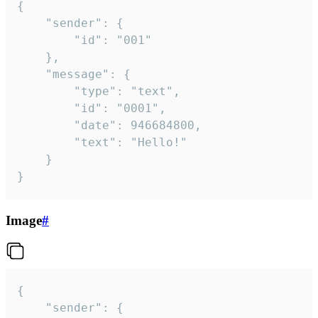
{

	"sender": {

		"id": "001"

	},

	"message": {

		"type": "text",

		"id": "0001",

		"date": 946684800,

		"text": "Hello!"

	}

}
Image
#
{

	"sender": {
