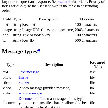
request and response. See
example
for details. Priority of
keyboard
fields for display to the user is shown in the table in descending
order.
Field
Type
Description
Max size
text
string
Key text
100 characters
image
string
Image URL (https or http scheme)
2048 characters
title
string
Title or tooltip key
100 characters
id
string
Key ID
500 characters
Message types
#
Required
Type
Description
fields
text
Text message
text
photo
Image
file
sticker
Sticker
file
video
[Video message](#video message)
file
audio
Audio message
file
Document or file
, in a message of this type,
document
you can send any files that are allowed to be
file
transferred to JivoChat app