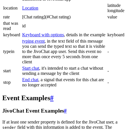
latitude
location
Location
longitude
rate
[Chat rating](#Chat rating)
value
that was
id
read
keyboard
Keyboard with options
, details in the example
keyboard
typing event
, in the text field of this message
you can send the typed text so that it is visible
typein
to the JivoChat app user. Send this event no
-
more than once every 5 seconds from one
client
Start chat
, it's intended to start a chat without
start
-
sending a message by the client
End chat
, a signal that events for this chat are
stop
-
no longer accepted
Event Examples
#
JivoChat Event Examples
#
If at least one sender property is defined for the JivoChat user, a
field with this information is added to the event. The
sender