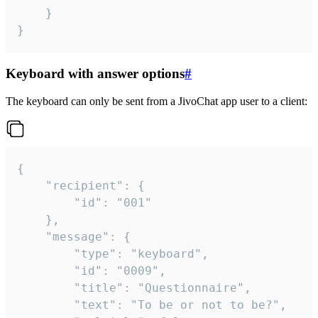
	}

}
Keyboard with answer options
#
The keyboard can only be sent from a JivoChat app user to a client:
{

	"recipient": {

		"id": "001"

	},

	"message": {

		"type": "keyboard",

		"id": "0009",

		"title": "Questionnaire",

		"text": "To be or not to be?",
