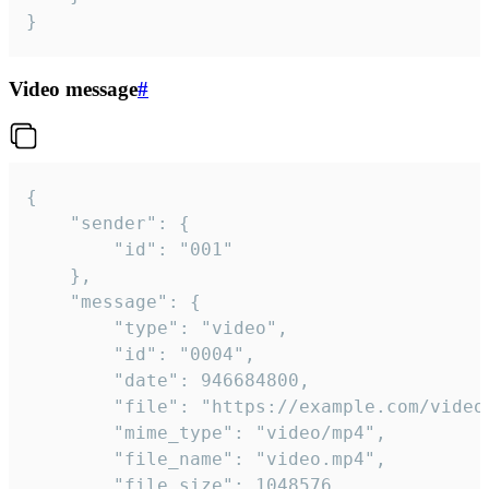
}
Video message
#
{

	"sender": {

		"id": "001"

	},

	"message": {

		"type": "video",

		"id": "0004",

		"date": 946684800,

		"file": "https://example.com/video.mp4",

		"mime_type": "video/mp4",

		"file_name": "video.mp4",

		"file_size": 1048576,
