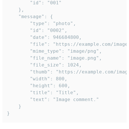
		"id": "001"

	},

	"message": {

		"type": "photo",

		"id": "0002",

		"date": 946684800,

		"file": "https://example.com/image.png",

		"mime_type": "image/png",

		"file_name": "image.png",

		"file_size": 1024,

		"thumb": "https://example.com/image_thumb.png",

		"width": 800,

		"height": 600,

		"title": "Title",

		"text": "Image comment."

	}

}