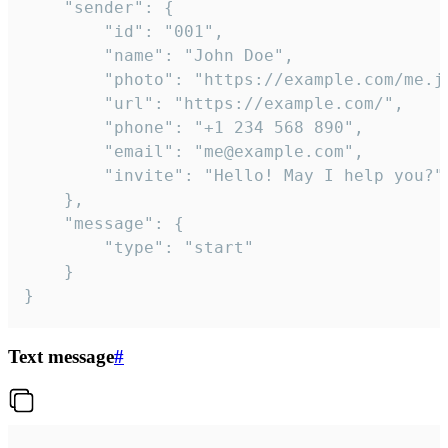
	"sender": {

		"id": "001",

		"name": "John Doe",

		"photo": "https://example.com/me.jpg",

		"url": "https://example.com/",

		"phone": "+1 234 568 890",

		"email": "me@example.com",

		"invite": "Hello! May I help you?"

	},

	"message": {

		"type": "start"

	}

}
Text message
#