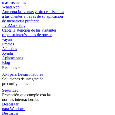
más frecuentes
WhatsApp
Aumenta las ventas y ofrece asistencia
a tus clientes a través de su aplicación
de mensajería preferida
JivoMarketing
Capta la atención de tus visitantes:
capta su interés antes de que se
vayan
Precios
Afiliados
Ayuda
Aplicaciones
Blog
Recursos
API para Desarrolladores
Soluciones de integración
preconfiguradas
Seguridad
Protección que cumple con las
normas internacionales
Descargar
para Windows
Descargar