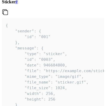
Sticker
#
{

	"sender": {

		"id": "001"

	},

	"message": {

		"type": "sticker",

		"id": "0003",

		"date": 946684800,

		"file": "https://example.com/sticker.gif",

		"mime_type": "image/gif",

		"file_name": "sticker.gif",

		"file_size": 1024,

		"width": 256,

		"height": 256

	}
