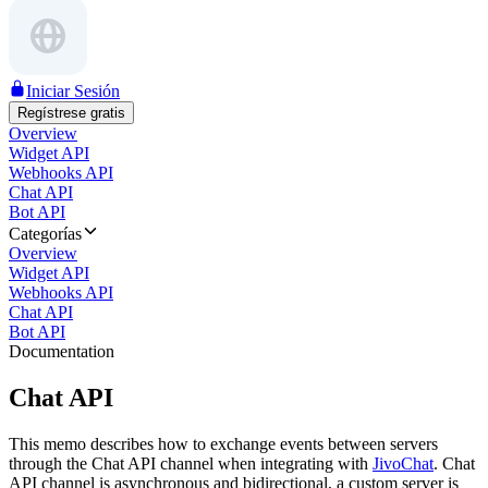
Iniciar Sesión
Regístrese gratis
Overview
Widget API
Webhooks API
Chat API
Bot API
Categorías
Overview
Widget API
Webhooks API
Chat API
Bot API
Documentation
Chat API
This memo describes how to exchange events between servers
through the Chat API channel when integrating with
JivoChat
. Chat
API channel is asynchronous and bidirectional, a custom server is