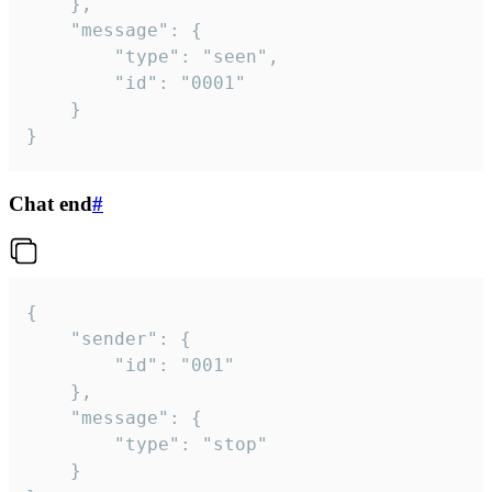
	},

	"message": {

		"type": "seen",

		"id": "0001"

	}

}
Chat end
#
{

	"sender": {

		"id": "001"

	},

	"message": {

		"type": "stop"

	}
