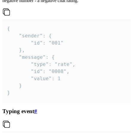
negative number - a negative chat rating.
{

	"sender": {

		"id": "001"

	},

	"message": {

		"type": "rate",

		"id": "0008",

		"value": 1

	}

}
Typing event
#