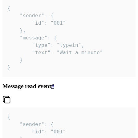
{

	"sender": {

		"id": "001"

	},

	"message": {

		"type": "typein",

		"text": "Wait a minute"

	}

}
Message read event
#
{

	"sender": {

		"id": "001"
