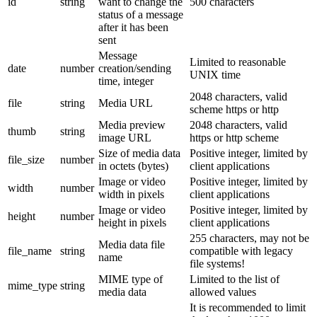
id
string
want to change the
500 characters
status of a message
after it has been
sent
Message
Limited to reasonable
date
number
creation/sending
UNIX time
time, integer
2048 characters, valid
file
string
Media URL
scheme https or http
Media preview
2048 characters, valid
thumb
string
image URL
https or http scheme
Size of media data
Positive integer, limited by
file_size
number
in octets (bytes)
client applications
Image or video
Positive integer, limited by
width
number
width in pixels
client applications
Image or video
Positive integer, limited by
height
number
height in pixels
client applications
255 characters, may not be
Media data file
file_name
string
compatible with legacy
name
file systems!
MIME type of
Limited to the list of
mime_type
string
media data
allowed values
It is recommended to limit