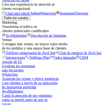
Atención al cliente
Crea una experiencia de atención al
cliente excepcional
Chat para sitios
Chatbot
WhatsApp
Instagram
Telegram
Todos los canales
Marketing
Transforma el tráfico en
clientes potenciales cualificados
JivoMarketing
Devolución de llamadas
Ventas
Consigue más ventas, un mayor valor medio
de los pedidos y una mayor base de clientes
Teléfono empresarial de JivoChat
Chat de equipos de JivoChat
Integraciones
Teléfono Plus
Video llamadas
CRM
Agente de IA
Gestiona las preguntas
más frecuentes
WhatsApp
Aumenta las ventas y ofrece asistencia
a tus clientes a través de su aplicación
de mensajería preferida
JivoMarketing
Capta la atención de tus visitantes:
capta su interés antes de que se
vayan