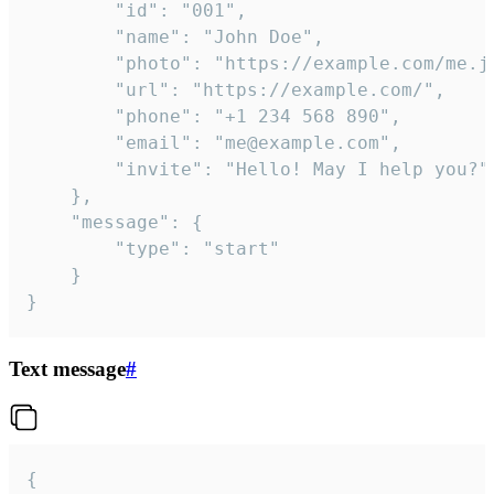
		"id": "001",

		"name": "John Doe",

		"photo": "https://example.com/me.jpg",

		"url": "https://example.com/",

		"phone": "+1 234 568 890",

		"email": "me@example.com",

		"invite": "Hello! May I help you?"

	},

	"message": {

		"type": "start"

	}

}
Text message
#
{
