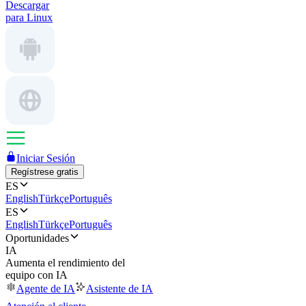
Descargar
para Linux
Iniciar Sesión
Regístrese gratis
ES
English
Türkçe
Português
ES
English
Türkçe
Português
Oportunidades
IA
Aumenta el rendimiento del
equipo con IA
Agente de IA
Asistente de IA