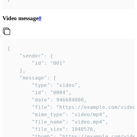
Video message
#
{

	"sender": {

		"id": "001"

	},

	"message": {

		"type": "video",

		"id": "0004",

		"date": 946684800,

		"file": "https://example.com/video.mp4",

		"mime_type": "video/mp4",

		"file_name": "video.mp4",

		"file_size": 1048576,

		"thumb": "https://example.com/video_thumb.png",
