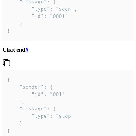
	"message": {

		"type": "seen",

		"id": "0001"

	}

}
Chat end
#
{

	"sender": {

		"id": "001"

	},

	"message": {

		"type": "stop"

	}

}