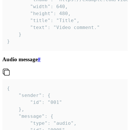
		"width": 640,

		"height": 480,

		"title": "Title",

		"text": "Video comment."

	}

}
Audio message
#
{

	"sender": {

		"id": "001"

	},

	"message": {

		"type": "audio",
