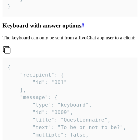
}
Keyboard with answer options
#
The keyboard can only be sent from a JivoChat app user to a client:
{

	"recipient": {

		"id": "001"

	},

	"message": {

		"type": "keyboard",

		"id": "0009",

		"title": "Questionnaire",

		"text": "To be or not to be?",

		"multiple": false,
