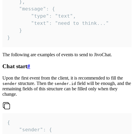
	},

	"message": {

		"type": "text",

		"text": "need to think..."

	}

}
The following are examples of events to send to JivoChat.
Chat start
#
Upon the first event from the client, it is recommended to fill the
structure. Then the
field will be enough, and the
sender
sender.id
remaining fields of this structure can be filled only when they
change.
{

	"sender": {
