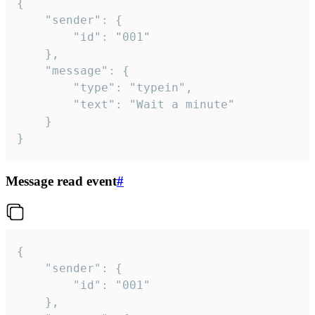
{

	"sender": {

		"id": "001"

	},

	"message": {

		"type": "typein",

		"text": "Wait a minute"

	}

}
Message read event
#
{

	"sender": {

		"id": "001"

	},
