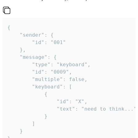
{

	"sender": {

		"id": "001"

	},

	"message": {

		"type": "keyboard",

		"id": "0009",

		"multiple": false,

		"keyboard": [

			{

				"id": "X",

				"text": "need to think..."

			}

		]

	}
