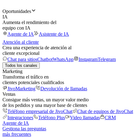
Oportunidades
IA
Aumenta el rendimiento del
equipo con IA
Agente de IA
Asistente de IA
Atención al cliente
Crea una experiencia de atención al
cliente excepcional
Chat para sitios
Chatbot
WhatsApp
Instagram
Telegram
Todos los canales
Marketing
Transforma el tráfico en
clientes potenciales cualificados
JivoMarketing
Devolución de llamadas
Ventas
Consigue más ventas, un mayor valor medio
de los pedidos y una mayor base de clientes
Teléfono empresarial de JivoChat
Chat de equipos de JivoChat
Integraciones
Teléfono Plus
Video llamadas
CRM
Agente de IA
Gestiona las preguntas
más frecuentes