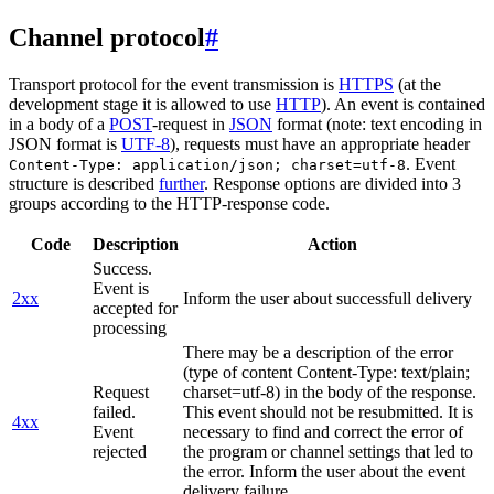
Channel protocol
#
Transport protocol for the event transmission is
HTTPS
(at the
development stage it is allowed to use
HTTP
). An event is contained
in a body of a
POST
-request in
JSON
format (note: text encoding in
JSON format is
UTF-8
), requests must have an appropriate header
. Event
Content-Type: application/json; charset=utf-8
structure is described
further
. Response options are divided into 3
groups according to the HTTP-response code.
Code
Description
Action
Success.
Event is
2xx
Inform the user about successfull delivery
accepted for
processing
There may be a description of the error
(type of content Content-Type: text/plain;
Request
charset=utf-8) in the body of the response.
failed.
This event should not be resubmitted. It is
4xx
Event
necessary to find and correct the error of
rejected
the program or channel settings that led to
the error. Inform the user about the event
delivery failure