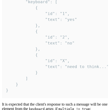
		"keyboard": [

			{

				"id": "1",

				"text": "yes"

			},

			{

				"id": "2",

				"text": "no"

			},

			{

				"id": "X",

				"text": "need to think..."

			}

		]

	}

}
It is expected that the client's response to such a message will be one
element from the
array, if
:
keyboard
multiple != true