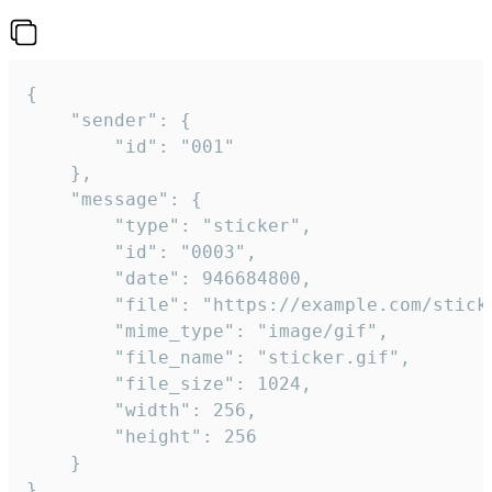
{

	"sender": {

		"id": "001"

	},

	"message": {

		"type": "sticker",

		"id": "0003",

		"date": 946684800,

		"file": "https://example.com/sticker.gif",

		"mime_type": "image/gif",

		"file_name": "sticker.gif",

		"file_size": 1024,

		"width": 256,

		"height": 256

	}

}