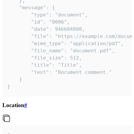
	},

	"message": {

		"type": "document",

		"id": "0006",

		"date": 946684800,

		"file": "https://example.com/document.pdf",

		"mime_type": "application/pdf",

		"file_name": "document.pdf",

		"file_size": 512,

		"title": "Title",

		"text": "Document comment."

	}

}
Location
#