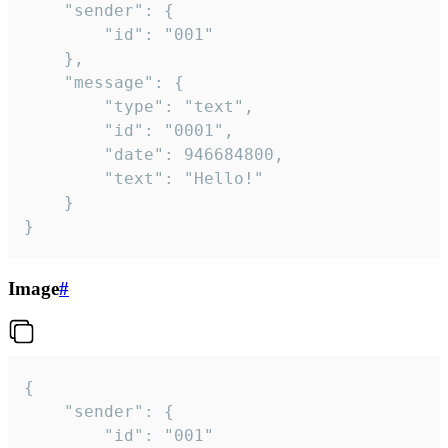
	"sender": {

		"id": "001"

	},

	"message": {

		"type": "text",

		"id": "0001",

		"date": 946684800,

		"text": "Hello!"

	}

}
Image
#
{

	"sender": {

		"id": "001"
