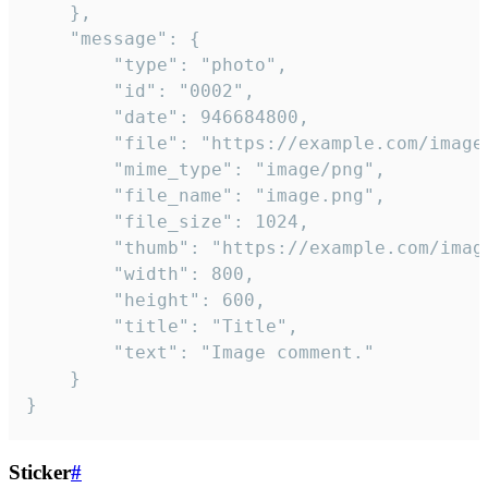
	},

	"message": {

		"type": "photo",

		"id": "0002",

		"date": 946684800,

		"file": "https://example.com/image.png",

		"mime_type": "image/png",

		"file_name": "image.png",

		"file_size": 1024,

		"thumb": "https://example.com/image_thumb.png",

		"width": 800,

		"height": 600,

		"title": "Title",

		"text": "Image comment."

	}

}
Sticker
#