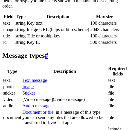
fields for display to the user is shown in the table in descending
order.
Field
Type
Description
Max size
text
string
Key text
100 characters
image
string
Image URL (https or http scheme)
2048 characters
title
string
Title or tooltip key
100 characters
id
string
Key ID
500 characters
Message types
#
Required
Type
Description
fields
text
Text message
text
photo
Image
file
sticker
Sticker
file
video
[Video message](#video message)
file
audio
Audio message
file
Document or file
, in a message of this type,
document
you can send any files that are allowed to be
file
transferred to JivoChat app
latitude