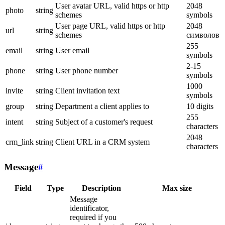
User avatar URL, valid https or http
2048
photo
string
schemes
symbols
User page URL, valid https or http
2048
url
string
schemes
символов
255
email
string
User email
symbols
2-15
phone
string
User phone number
symbols
1000
invite
string
Client invitation text
symbols
group
string
Department a client applies to
10 digits
255
intent
string
Subject of a customer's request
characters
2048
crm_link
string
Client URL in a CRM system
characters
Message
#
Field
Type
Description
Max size
Message
identificator,
required if you