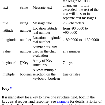
the length to 1000
characters - if it is
text
string
Message text
exceeded, the rest of the
text will be sent in
separate text messages
title
string
Message title
255 characters
Location latitude,
from -90.0000 to
latitude
number
real number
+90.0000
Location longitude,
longitude
number
-180.0000 to +180.0000
real number
Number, usually
value
number
used in the chat
any number
evaluation
Array of Key
keyboard
[]Key
7 keys
structures
Allows multiple
multiple
boolean
selection on the
true or false
keyboard, boolean
Key
#
It is mandatory for a key to have one structure field, both in the
request and response. See
example
for details. Priority of
keyboard