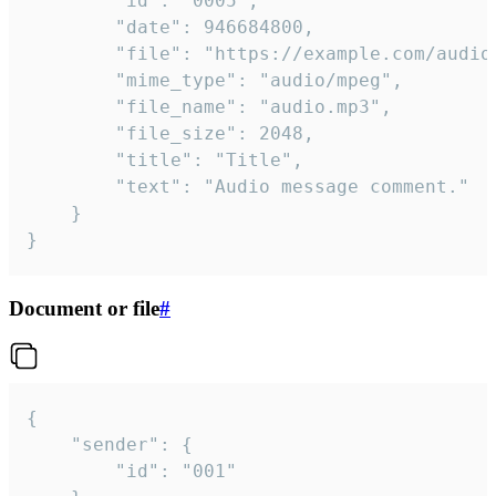
		"id": "0005",

		"date": 946684800,

		"file": "https://example.com/audio.mp3",

		"mime_type": "audio/mpeg",

		"file_name": "audio.mp3",

		"file_size": 2048,

		"title": "Title",

		"text": "Audio message comment."

	}

}
Document or file
#
{

	"sender": {

		"id": "001"
