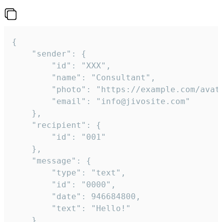
{

	"sender": {

		"id": "XXX",

		"name": "Consultant",

		"photo": "https://example.com/avatar.png",

		"email": "info@jivosite.com"

	},

	"recipient": {

		"id": "001"

	},

	"message": {

		"type": "text",

		"id": "0000",

		"date": 946684800,

		"text": "Hello!"

	}
