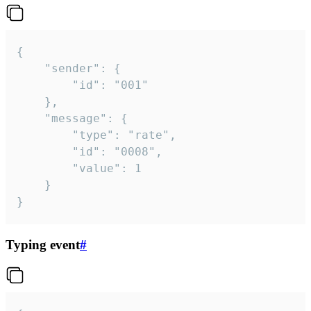
{

	"sender": {

		"id": "001"

	},

	"message": {

		"type": "rate",

		"id": "0008",

		"value": 1

	}

}
Typing event
#