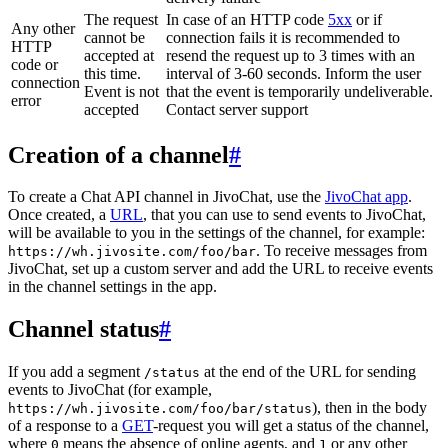
The request
In case of an HTTP code
5xx
or if
Any other
cannot be
connection fails it is recommended to
HTTP
accepted at
resend the request up to 3 times with an
code or
this time.
interval of 3-60 seconds. Inform the user
connection
Event is not
that the event is temporarily undeliverable.
error
accepted
Contact server support
Creation of a channel
#
To create a Chat API channel in JivoChat, use the
JivoChat app
.
Once created, a
URL
, that you can use to send events to JivoChat,
will be available to you in the settings of the channel, for example:
. To receive messages from
https://wh.jivosite.com/foo/bar
JivoChat, set up a custom server and add the URL to receive events
in the channel settings in the app.
Channel status
#
If you add a segment
at the end of the URL for sending
/status
events to JivoChat (for example,
), then in the body
https://wh.jivosite.com/foo/bar/status
of a response to a
GET
-request you will get a status of the channel,
where
means the absence of online agents, and
or any other
0
1