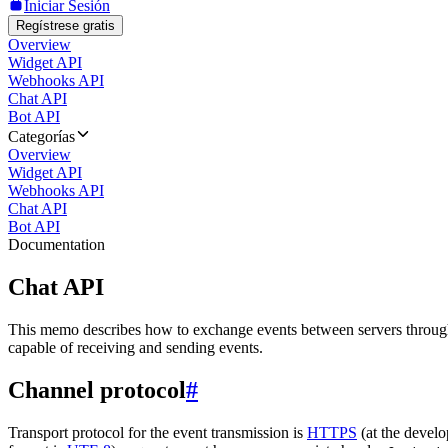
Iniciar Sesión
Regístrese gratis
Overview
Widget API
Webhooks API
Chat API
Bot API
Categorías
Overview
Widget API
Webhooks API
Chat API
Bot API
Documentation
Chat API
This memo describes how to exchange events between servers throug
capable of receiving and sending events.
Channel protocol
#
Transport protocol for the event transmission is
HTTPS
(at the develo