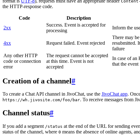
format is
UTF-8
), requests must have an appropriate header
Content
the HTTP-response code.
Code
Description
Success. Event is accepted for
2xx
Inform the use
processing
There may be a
4xx
Request failed. Event rejected
resubmitted. I
failure
Any other HTTP
The request cannot be accepted
In case of a
code or connection
at this time. Event is not
that the event
error
accepted
Creation of a channel
#
To create a Chat API channel in JivoChat, use the
JivoChat app
. Once
. To receive messages from Jiv
https://wh.jivosite.com/foo/bar
Channel status
#
If you add a segment
at the end of the URL for sending even
/status
status of the channel, where
means the absence of online agents, a
0