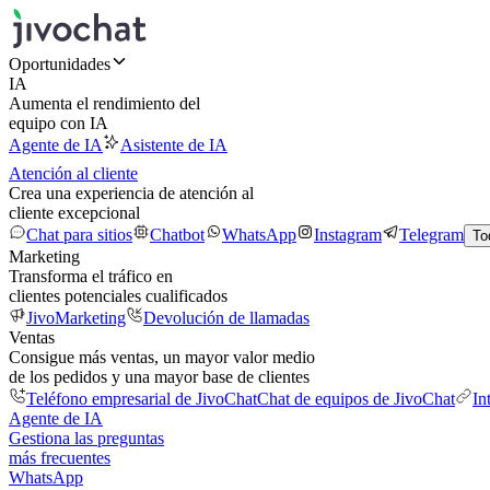
Oportunidades
IA
Aumenta el rendimiento del
equipo con IA
Agente de IA
Asistente de IA
Atención al cliente
Crea una experiencia de atención al
cliente excepcional
Chat para sitios
Chatbot
WhatsApp
Instagram
Telegram
To
Marketing
Transforma el tráfico en
clientes potenciales cualificados
JivoMarketing
Devolución de llamadas
Ventas
Consigue más ventas, un mayor valor medio
de los pedidos y una mayor base de clientes
Teléfono empresarial de JivoChat
Chat de equipos de JivoChat
In
Agente de IA
Gestiona las preguntas
más frecuentes
WhatsApp