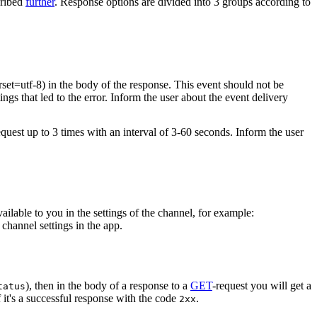
cribed
further
. Response options are divided into 3 groups according to
rset=utf-8) in the body of the response. This event should not be
ings that led to the error. Inform the user about the event delivery
equest up to 3 times with an interval of 3-60 seconds. Inform the user
vailable to you in the settings of the channel, for example:
channel settings in the app.
), then in the body of a response to a
GET
-request you will get a
tatus
 it's a successful response with the code
.
2xx