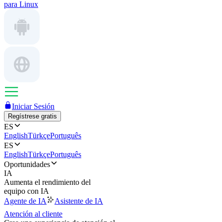
para Linux
Iniciar Sesión
Regístrese gratis
ES
English
Türkçe
Português
ES
English
Türkçe
Português
Oportunidades
IA
Aumenta el rendimiento del
equipo con IA
Agente de IA
Asistente de IA
Atención al cliente