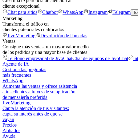
Crea una experiencia de atención al
cliente excepcional
Chat para sitios
Chatbot
WhatsApp
Instagram
Telegram
To
Marketing
Transforma el tráfico en
clientes potenciales cualificados
JivoMarketing
Devolución de llamadas
Ventas
Consigue más ventas, un mayor valor medio
de los pedidos y una mayor base de clientes
Teléfono empresarial de JivoChat
Chat de equipos de JivoChat
In
Agente de IA
Gestiona las preguntas
más frecuentes
WhatsApp
Aumenta las ventas y ofrece asistencia
a tus clientes a través de su aplicación
de mensajería preferida
JivoMarketing
Capta la atención de tus visitantes:
capta su interés antes de que se
vayan
Precios
Afiliados
Ayuda