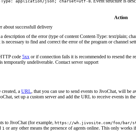
. Event structure is des
-Type: application/json; charset=utf-8
Action
r about successfull delivery
 description of the error (type of content Content-Type: text/plain; cha
t is necessary to find and correct the error of the program or channel sett
n HTTP code
5xx
or if connection fails it is recommended to resend the r
 is temporarily undeliverable. Contact server support
 created, a
URL
, that you can use to send events to JivoChat, will be a
oChat, set up a custom server and add the URL to receive events in the 
ts to JivoChat (for example,
https://wh.jivosite.com/foo/bar/s
nd
or any other means the presence of agents online. This only works if
1