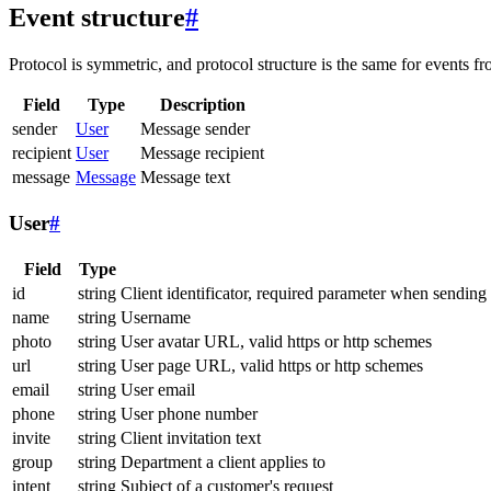
Event structure
#
Protocol is symmetric, and protocol structure is the same for events fr
Field
Type
Description
sender
User
Message sender
recipient
User
Message recipient
message
Message
Message text
User
#
Field
Type
id
string
Client identificator, required parameter when sending
name
string
Username
photo
string
User avatar URL, valid https or http schemes
url
string
User page URL, valid https or http schemes
email
string
User email
phone
string
User phone number
invite
string
Client invitation text
group
string
Department a client applies to
intent
string
Subject of a customer's request