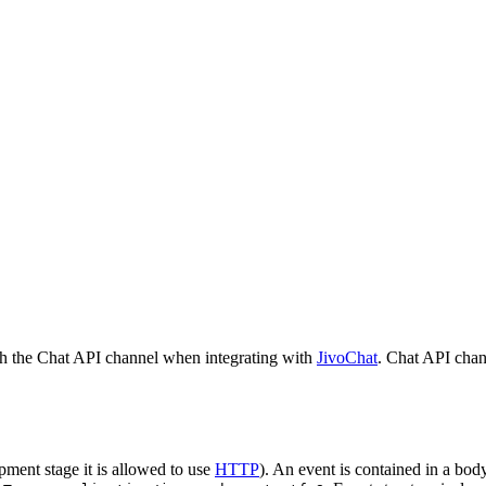
h the Chat API channel when integrating with
JivoChat
. Chat API chan
pment stage it is allowed to use
HTTP
). An event is contained in a bod