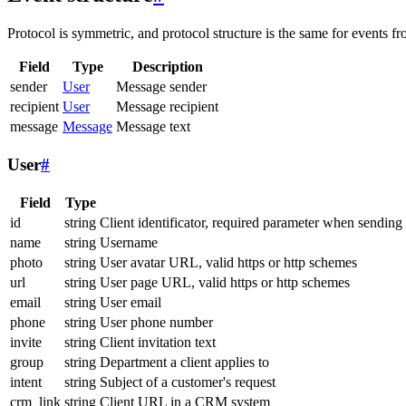
Protocol is symmetric, and protocol structure is the same for events fr
Field
Type
Description
sender
User
Message sender
recipient
User
Message recipient
message
Message
Message text
User
#
Field
Type
id
string
Client identificator, required parameter when sending
name
string
Username
photo
string
User avatar URL, valid https or http schemes
url
string
User page URL, valid https or http schemes
email
string
User email
phone
string
User phone number
invite
string
Client invitation text
group
string
Department a client applies to
intent
string
Subject of a customer's request
crm_link
string
Client URL in a CRM system