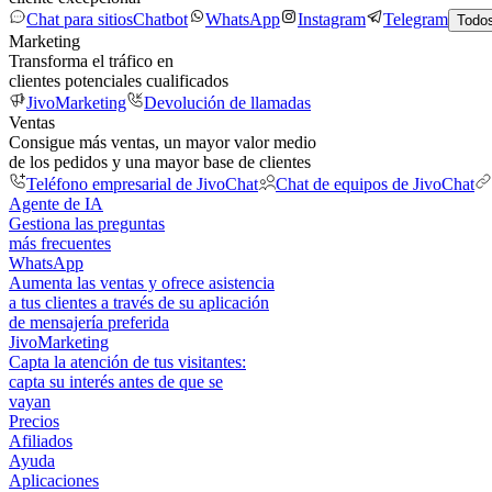
Chat para sitios
Chatbot
WhatsApp
Instagram
Telegram
Todos
Marketing
Transforma el tráfico en
clientes potenciales cualificados
JivoMarketing
Devolución de llamadas
Ventas
Consigue más ventas, un mayor valor medio
de los pedidos y una mayor base de clientes
Teléfono empresarial de JivoChat
Chat de equipos de JivoChat
Agente de IA
Gestiona las preguntas
más frecuentes
WhatsApp
Aumenta las ventas y ofrece asistencia
a tus clientes a través de su aplicación
de mensajería preferida
JivoMarketing
Capta la atención de tus visitantes:
capta su interés antes de que se
vayan
Precios
Afiliados
Ayuda
Aplicaciones