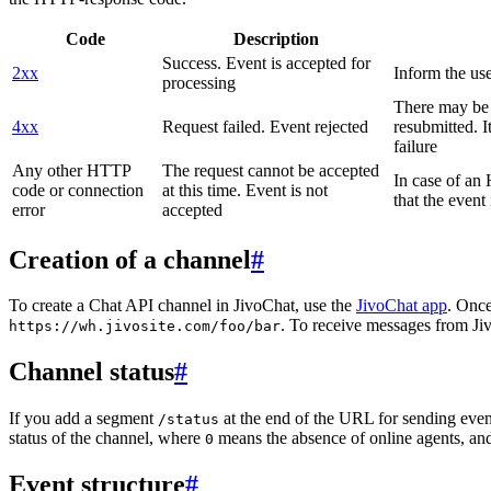
Code
Description
Success. Event is accepted for
2xx
Inform the use
processing
There may be a
4xx
Request failed. Event rejected
resubmitted. I
failure
Any other HTTP
The request cannot be accepted
In case of a
code or connection
at this time. Event is not
that the event
error
accepted
Creation of a channel
#
To create a Chat API channel in JivoChat, use the
JivoChat app
. Once
. To receive messages from Jiv
https://wh.jivosite.com/foo/bar
Channel status
#
If you add a segment
at the end of the URL for sending even
/status
status of the channel, where
means the absence of online agents, a
0
Event structure
#