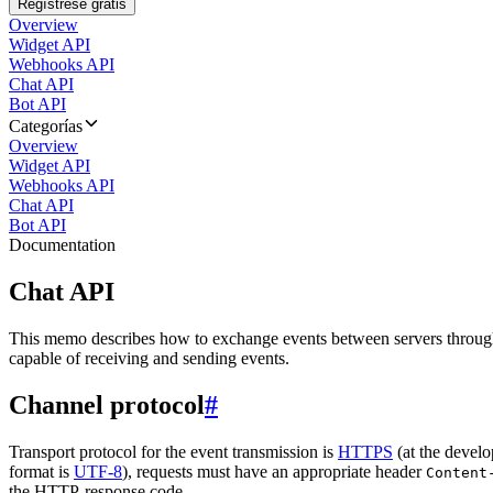
Regístrese gratis
Overview
Widget API
Webhooks API
Chat API
Bot API
Categorías
Overview
Widget API
Webhooks API
Chat API
Bot API
Documentation
Chat API
This memo describes how to exchange events between servers throug
capable of receiving and sending events.
Channel protocol
#
Transport protocol for the event transmission is
HTTPS
(at the develo
format is
UTF-8
), requests must have an appropriate header
Content
the HTTP-response code.