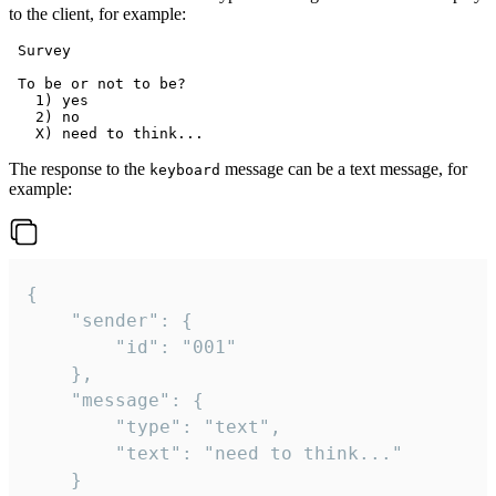
to the client, for example:
 Survey

 To be or not to be?

   1) yes

   2) no

The response to the
message can be a text message, for
keyboard
example:
{

	"sender": {

		"id": "001"

	},

	"message": {

		"type": "text",

		"text": "need to think..."

	}
