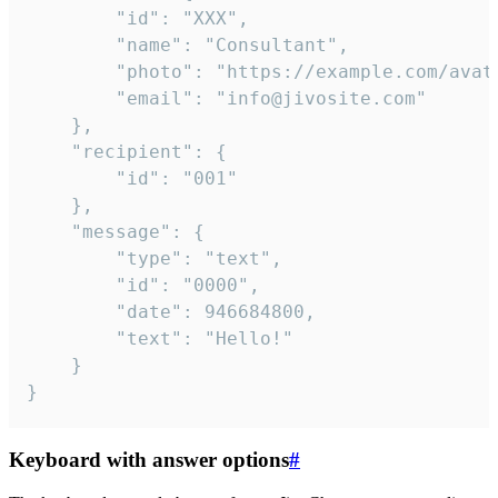
		"id": "XXX",

		"name": "Consultant",

		"photo": "https://example.com/avatar.png",

		"email": "info@jivosite.com"

	},

	"recipient": {

		"id": "001"

	},

	"message": {

		"type": "text",

		"id": "0000",

		"date": 946684800,

		"text": "Hello!"

	}

}
Keyboard with answer options
#