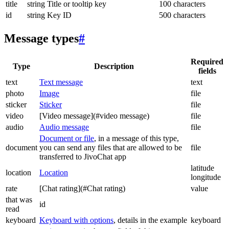
title
string
Title or tooltip key
100 characters
id
string
Key ID
500 characters
Message types
#
Required
Type
Description
fields
text
Text message
text
photo
Image
file
sticker
Sticker
file
video
[Video message](#video message)
file
audio
Audio message
file
Document or file
, in a message of this type,
document
you can send any files that are allowed to be
file
transferred to JivoChat app
latitude
location
Location
longitude
rate
[Chat rating](#Chat rating)
value
that was
id
read
keyboard
Keyboard with options
, details in the example
keyboard