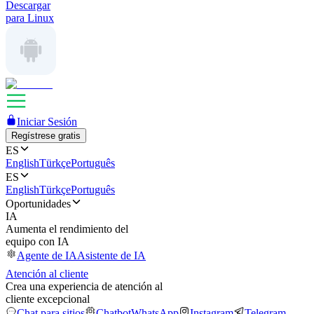
Descargar
para Linux
Iniciar Sesión
Regístrese gratis
ES
English
Türkçe
Português
ES
English
Türkçe
Português
Oportunidades
IA
Aumenta el rendimiento del
equipo con IA
Agente de IA
Asistente de IA
Atención al cliente
Crea una experiencia de atención al
cliente excepcional
Chat para sitios
Chatbot
WhatsApp
Instagram
Telegram