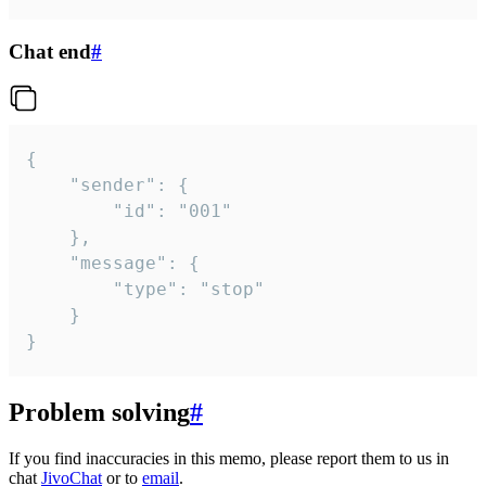
Chat end
#
{

	"sender": {

		"id": "001"

	},

	"message": {

		"type": "stop"

	}

}
Problem solving
#
If you find inaccuracies in this memo, please report them to us in
chat
JivoChat
or to
email
.