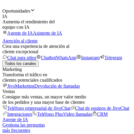
Oportunidades
IA
Aumenta el rendimiento del
equipo con IA
Agente de IA
Asistente de IA
Atención al cliente
Crea una experiencia de atención al
cliente excepcional
Chat para sitios
Chatbot
WhatsApp
Instagram
Telegram
Todos los canales
Marketing
Transforma el tráfico en
clientes potenciales cualificados
JivoMarketing
Devolución de llamadas
Ventas
Consigue más ventas, un mayor valor medio
de los pedidos y una mayor base de clientes
Teléfono empresarial de JivoChat
Chat de equipos de JivoChat
Integraciones
Teléfono Plus
Video llamadas
CRM
Agente de IA
Gestiona las preguntas
más frecuentes