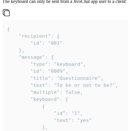
The keyboard can only be sent from a JivoChat app user to a client:
{

	"recipient": {

		"id": "001"

	},

	"message": {

		"type": "keyboard",

		"id": "0009",

		"title": "Questionnaire",

		"text": "To be or not to be?",

		"multiple": false,

		"keyboard": [

			{

				"id": "1",

				"text": "yes"

			},
