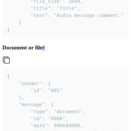
		"file_size": 2048,

		"title": "Title",

		"text": "Audio message comment."

	}

}
Document or file
#
{

	"sender": {

		"id": "001"

	},

	"message": {

		"type": "document",

		"id": "0006",

		"date": 946684800,
