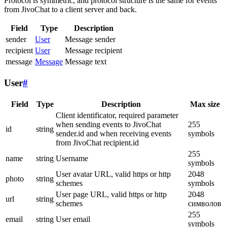
Protocol is symmetric, and protocol structure is the same for events
from JivoChat to a client server and back.
Field
Type
Description
sender
User
Message sender
recipient
User
Message recipient
message
Message
Message text
User
#
Field
Type
Description
Max size
Client identificator, required parameter
when sending events to JivoChat
255
id
string
sender.id and when receiving events
symbols
from JivoChat recipient.id
255
name
string
Username
symbols
User avatar URL, valid https or http
2048
photo
string
schemes
symbols
User page URL, valid https or http
2048
url
string
schemes
символов
255
email
string
User email
symbols