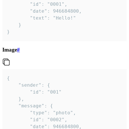
		"id": "0001",

		"date": 946684800,

		"text": "Hello!"

	}

}
Image
#
{

	"sender": {

		"id": "001"

	},

	"message": {

		"type": "photo",

		"id": "0002",

		"date": 946684800,
