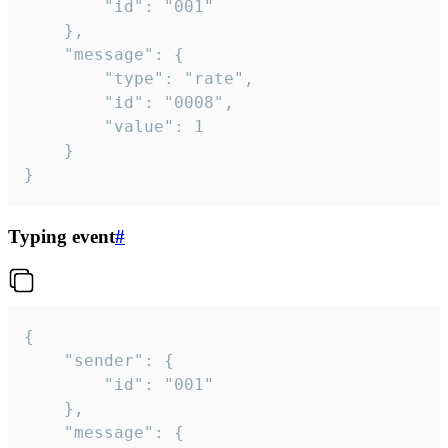
		"id": "001"

	},

	"message": {

		"type": "rate",

		"id": "0008",

		"value": 1

	}

}
Typing event
#
{

	"sender": {

		"id": "001"

	},

	"message": {
