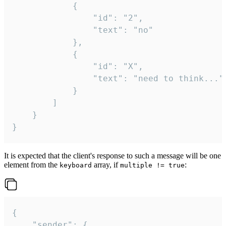
			{

				"id": "2",

				"text": "no"

			},

			{

				"id": "X",

				"text": "need to think..."

			}

		]

	}

}
It is expected that the client's response to such a message will be one
element from the
array, if
:
keyboard
multiple != true
{

	"sender": {
