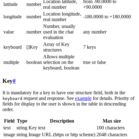
Location latitude,
from -90.0000 to
latitude
number
real number
+90.0000
Location longitude,
longitude
number
-180.0000 to +180.0000
real number
Number, usually
value
number
used in the chat
any number
evaluation
Array of Key
keyboard
[]Key
7 keys
structures
Allows multiple
multiple
boolean
selection on the
true or false
keyboard, boolean
Key
#
It is mandatory for a key to have one structure field, both in the
request and response. See
example
for details. Priority of
keyboard
fields for display to the user is shown in the table in descending
order.
Field
Type
Description
Max size
text
string
Key text
100 characters
image
string
Image URL (https or http scheme)
2048 characters