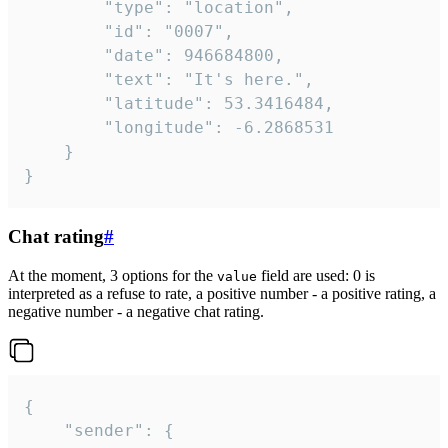
		"type": "location",

		"id": "0007",

		"date": 946684800,

		"text": "It's here.",

		"latitude": 53.3416484,

		"longitude": -6.2868531

	}

}
Chat rating
#
At the moment, 3 options for the
field are used: 0 is
value
interpreted as a refuse to rate, a positive number - a positive rating, a
negative number - a negative chat rating.
{

	"sender": {
