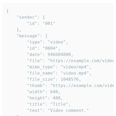
{

	"sender": {

		"id": "001"

	},

	"message": {

		"type": "video",

		"id": "0004",

		"date": 946684800,

		"file": "https://example.com/video.mp4",

		"mime_type": "video/mp4",

		"file_name": "video.mp4",

		"file_size": 1048576,

		"thumb": "https://example.com/video_thumb.png",

		"width": 640,

		"height": 480,

		"title": "Title",

		"text": "Video comment."
