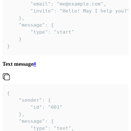
		"email": "me@example.com",

		"invite": "Hello! May I help you?"

	},

	"message": {

		"type": "start"

	}

}
Text message
#
{

	"sender": {

		"id": "001"

	},

	"message": {

		"type": "text",
