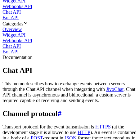
Widget API
Webhooks API
Chat API
Bot API
Categorías
Overview
Widget API
Webhooks API
Chat API
Bot API
Documentation
Chat API
This memo describes how to exchange events between servers
through the Chat API channel when integrating with
JivoChat
. Chat
API channel is asynchronous and bidirectional, a custom server is
required capable of receiving and sending events.
Channel protocol
#
Transport protocol for the event transmission is
HTTPS
(at the
development stage it is allowed to use
HTTP
). An event is contained
in a body of a
POST
-request in
JSON
format (note: text encoding in