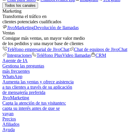
Todos los canales
Marketing
Transforma el tráfico en
clientes potenciales cualificados
JivoMarketing
Devolución de llamadas
Ventas
Consigue más ventas, un mayor valor medio
de los pedidos y una mayor base de clientes
Teléfono empresarial de JivoChat
Chat de equipos de JivoChat
Integraciones
Teléfono Plus
Video llamadas
CRM
Agente de IA
Gestiona las preguntas
más frecuentes
WhatsApp
Aumenta las ventas y ofrece asistencia
a tus clientes a través de su aplicación
de mensajería preferida
JivoMarketing
Capta la atención de tus visitantes:
capta su interés antes de que se
vayan
Precios
Afiliados
Ayuda