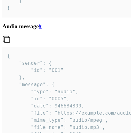
	}

}
Audio message
#
{

	"sender": {

		"id": "001"

	},

	"message": {

		"type": "audio",

		"id": "0005",

		"date": 946684800,

		"file": "https://example.com/audio.mp3",

		"mime_type": "audio/mpeg",

		"file_name": "audio.mp3",
