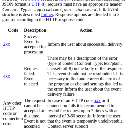
JSON format is
UTF-8
), requests must have an appropriate header
. Event
Content-Type: application/json; charset=utf-8
structure is described
further
. Response options are divided into 3
groups according to the HTTP-response code.
Code
Description
Action
Success.
Event is
2xx
Inform the user about successfull delivery
accepted for
processing
There may be a description of the error
(type of content Content-Type: text/plain;
Request
charset=utf-8) in the body of the response.
failed.
This event should not be resubmitted. It is
4xx
Event
necessary to find and correct the error of
rejected
the program or channel settings that led to
the error. Inform the user about the event
delivery failure
The request
In case of an HTTP code
5xx
or if
Any other
cannot be
connection fails it is recommended to
HTTP
accepted at
resend the request up to 3 times with an
code or
this time.
interval of 3-60 seconds. Inform the user
connection
Event is not
that the event is temporarily undeliverable.
error
accepted
Contact server support