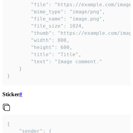
		"file": "https://example.com/image.png",

		"mime_type": "image/png",

		"file_name": "image.png",

		"file_size": 1024,

		"thumb": "https://example.com/image_thumb.png",

		"width": 800,

		"height": 600,

		"title": "Title",

		"text": "Image comment."

	}

}
Sticker
#
{

	"sender": {
