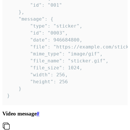
		"id": "001"

	},

	"message": {

		"type": "sticker",

		"id": "0003",

		"date": 946684800,

		"file": "https://example.com/sticker.gif",

		"mime_type": "image/gif",

		"file_name": "sticker.gif",

		"file_size": 1024,

		"width": 256,

		"height": 256

	}

}
Video message
#