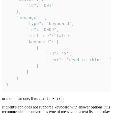
		"id": "001"

	},

	"message": {

		"type": "keyboard",

		"id": "0009",

		"multiple": false,

		"keyboard": [

			{

				"id": "X",

				"text": "need to think..."

			}

		]

	}

}
or more than one, if
.
multiple = true
If client’s app does not support a keyboard with answer options, it is
recommended to convert this type of message to a text list to display