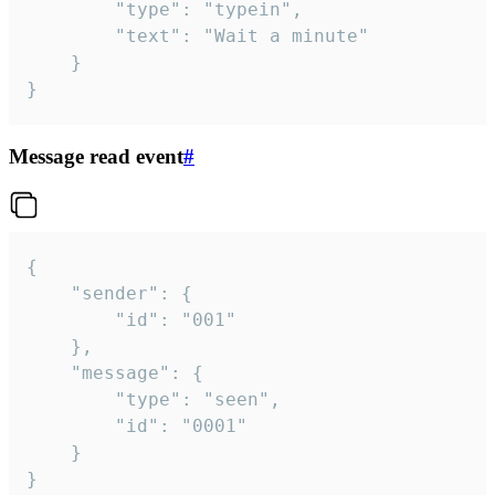
		"type": "typein",

		"text": "Wait a minute"

	}

}
Message read event
#
{

	"sender": {

		"id": "001"

	},

	"message": {

		"type": "seen",

		"id": "0001"

	}

}