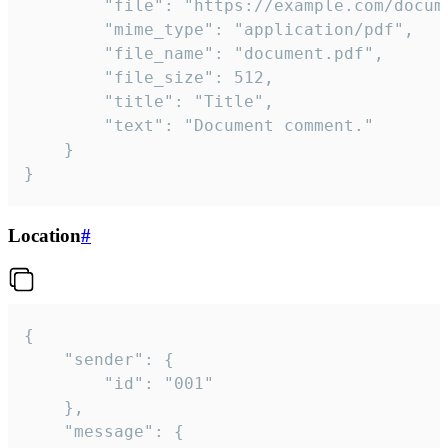
		"file": "https://example.com/document.pdf",

		"mime_type": "application/pdf",

		"file_name": "document.pdf",

		"file_size": 512,

		"title": "Title",

		"text": "Document comment."

	}

}
Location
#
{

	"sender": {

		"id": "001"

	},

	"message": {
