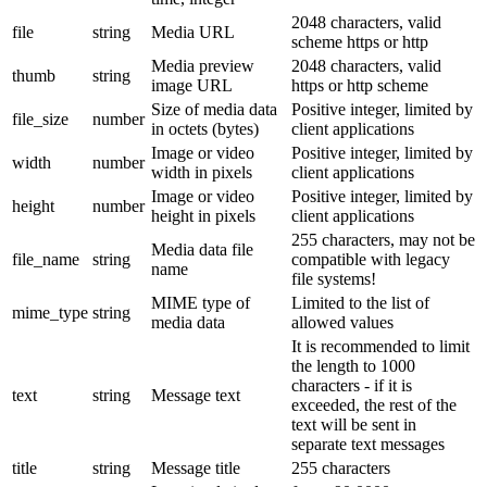
2048 characters, valid
file
string
Media URL
scheme https or http
Media preview
2048 characters, valid
thumb
string
image URL
https or http scheme
Size of media data
Positive integer, limited by
file_size
number
in octets (bytes)
client applications
Image or video
Positive integer, limited by
width
number
width in pixels
client applications
Image or video
Positive integer, limited by
height
number
height in pixels
client applications
255 characters, may not be
Media data file
file_name
string
compatible with legacy
name
file systems!
MIME type of
Limited to the list of
mime_type
string
media data
allowed values
It is recommended to limit
the length to 1000
characters - if it is
text
string
Message text
exceeded, the rest of the
text will be sent in
separate text messages
title
string
Message title
255 characters