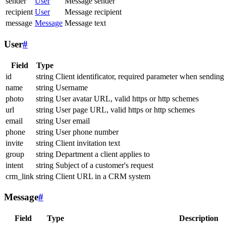
sender
User
Message sender
recipient
User
Message recipient
message
Message
Message text
User
#
Field
Type
id
string
Client identificator, required parameter when sending
name
string
Username
photo
string
User avatar URL, valid https or http schemes
url
string
User page URL, valid https or http schemes
email
string
User email
phone
string
User phone number
invite
string
Client invitation text
group
string
Department a client applies to
intent
string
Subject of a customer's request
crm_link
string
Client URL in a CRM system
Message
#
Field
Type
Description