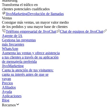
Marketing
Transforma el tráfico en
clientes potenciales cualificados
JivoMarketing
Devolución de llamadas
Ventas
Consigue más ventas, un mayor valor medio
de los pedidos y una mayor base de clientes
Teléfono empresarial de JivoChat
Chat de equipos de JivoChat
Agente de IA
Gestiona las preguntas
más frecuentes
WhatsApp
Aumenta las ventas y ofrece asistencia
a tus clientes a través de su aplicación
de mensajería preferida
JivoMarketing
Capta la atención de tus visitantes:
capta su interés antes de que se
vayan
Precios
Afiliados
Ayuda
Aplicaciones
Blog
Recursos