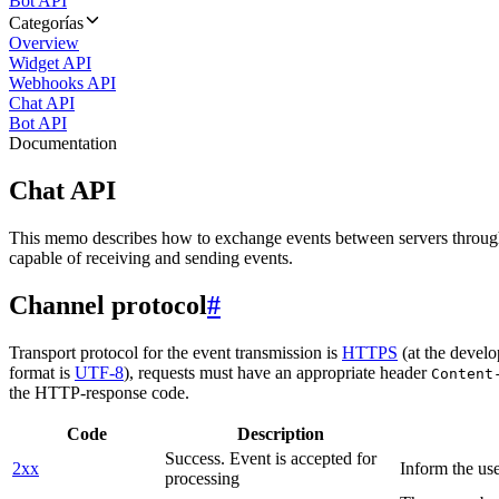
Bot API
Categorías
Overview
Widget API
Webhooks API
Chat API
Bot API
Documentation
Chat API
This memo describes how to exchange events between servers throug
capable of receiving and sending events.
Channel protocol
#
Transport protocol for the event transmission is
HTTPS
(at the develo
format is
UTF-8
), requests must have an appropriate header
Content
the HTTP-response code.
Code
Description
Success. Event is accepted for
2xx
Inform the use
processing