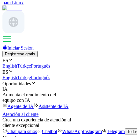
para Linux
Iniciar Sesión
Regístrese gratis
ES
English
Türkçe
Português
ES
English
Türkçe
Português
Oportunidades
IA
Aumenta el rendimiento del
equipo con IA
Agente de IA
Asistente de IA
Atención al cliente
Crea una experiencia de atención al
cliente excepcional
Chat para sitios
Chatbot
WhatsApp
Instagram
Telegram
Todos