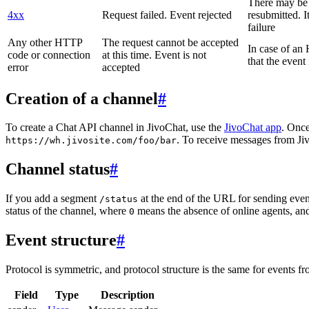
There may be a
4xx
Request failed. Event rejected
resubmitted. I
failure
Any other HTTP
The request cannot be accepted
In case of a
code or connection
at this time. Event is not
that the event
error
accepted
Creation of a channel
#
To create a Chat API channel in JivoChat, use the
JivoChat app
. Once
. To receive messages from Jiv
https://wh.jivosite.com/foo/bar
Channel status
#
If you add a segment
at the end of the URL for sending even
/status
status of the channel, where
means the absence of online agents, a
0
Event structure
#
Protocol is symmetric, and protocol structure is the same for events fr
Field
Type
Description