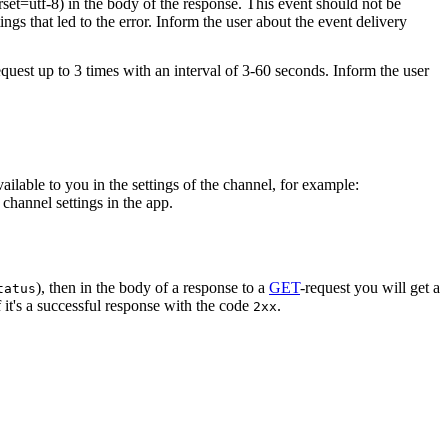
rset=utf-8) in the body of the response. This event should not be
ings that led to the error. Inform the user about the event delivery
equest up to 3 times with an interval of 3-60 seconds. Inform the user
vailable to you in the settings of the channel, for example:
channel settings in the app.
), then in the body of a response to a
GET
-request you will get a
tatus
 it's a successful response with the code
.
2xx