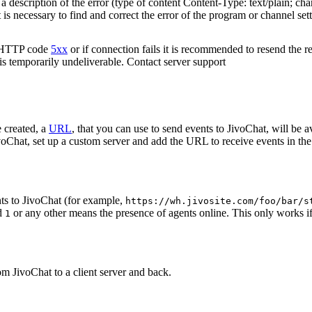
 description of the error (type of content Content-Type: text/plain; cha
t is necessary to find and correct the error of the program or channel sett
n HTTP code
5xx
or if connection fails it is recommended to resend the r
 is temporarily undeliverable. Contact server support
 created, a
URL
, that you can use to send events to JivoChat, will be a
oChat, set up a custom server and add the URL to receive events in the 
ts to JivoChat (for example,
https://wh.jivosite.com/foo/bar/s
nd
or any other means the presence of agents online. This only works if
1
om JivoChat to a client server and back.