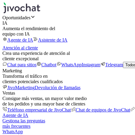
Oportunidades
IA
Aumenta el rendimiento del
equipo con IA
Agente de IA
Asistente de IA
Atención al cliente
Crea una experiencia de atención al
cliente excepcional
Chat para sitios
Chatbot
WhatsApp
Instagram
Telegram
Todos
Marketing
Transforma el tráfico en
clientes potenciales cualificados
JivoMarketing
Devolución de llamadas
Ventas
Consigue más ventas, un mayor valor medio
de los pedidos y una mayor base de clientes
Teléfono empresarial de JivoChat
Chat de equipos de JivoChat
Agente de IA
Gestiona las preguntas
más frecuentes
WhatsApp