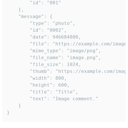
		"id": "001"

	},

	"message": {

		"type": "photo",

		"id": "0002",

		"date": 946684800,

		"file": "https://example.com/image.png",

		"mime_type": "image/png",

		"file_name": "image.png",

		"file_size": 1024,

		"thumb": "https://example.com/image_thumb.png",

		"width": 800,

		"height": 600,

		"title": "Title",

		"text": "Image comment."

	}

}