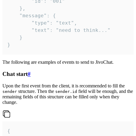
		"id": "001"

	},

	"message": {

		"type": "text",

		"text": "need to think..."

	}

}
The following are examples of events to send to JivoChat.
Chat start
#
Upon the first event from the client, it is recommended to fill the
structure. Then the
field will be enough, and the
sender
sender.id
remaining fields of this structure can be filled only when they
change.
{
