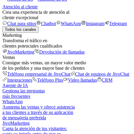
Atención al cliente
Crea una experiencia de atención al
cliente excepcional
Chat para sitios
Chatbot
WhatsApp
Instagram
Telegram
Todos los canales
Marketing
Transforma el tráfico en
clientes potenciales cualificados
JivoMarketing
Devolución de llamadas
Ventas
Consigue más ventas, un mayor valor medio
de los pedidos y una mayor base de clientes
Teléfono empresarial de JivoChat
Chat de equipos de JivoChat
Integraciones
Teléfono Plus
Video llamadas
CRM
Agente de IA
Gestiona las preguntas
más frecuentes
WhatsApp
Aumenta las ventas y ofrece asistencia
a tus clientes a través de su aplicación
de mensajería preferida
JivoMarketing
Capta la atención de tus visitantes:
capta su interés antes de que se