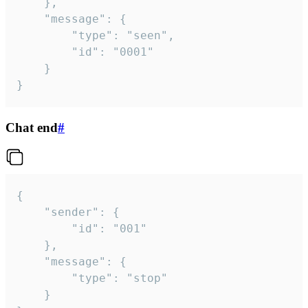
	},

	"message": {

		"type": "seen",

		"id": "0001"

	}

}
Chat end
#
{

	"sender": {

		"id": "001"

	},

	"message": {

		"type": "stop"

	}
