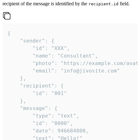
recipient of the message is identified by the
field.
recipient.id
{

	"sender": {

		"id": "XXX",

		"name": "Consultant",

		"photo": "https://example.com/avatar.png",

		"email": "info@jivosite.com"

	},

	"recipient": {

		"id": "001"

	},

	"message": {

		"type": "text",

		"id": "0000",

		"date": 946684800,

		"text": "Hello!"
