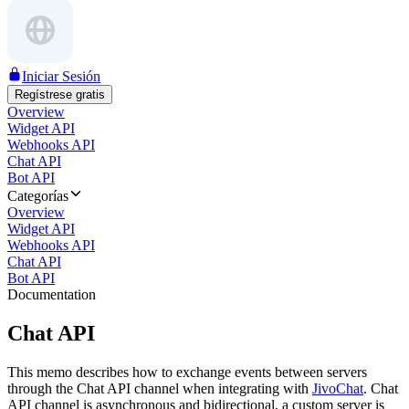
Iniciar Sesión
Regístrese gratis
Overview
Widget API
Webhooks API
Chat API
Bot API
Categorías
Overview
Widget API
Webhooks API
Chat API
Bot API
Documentation
Chat API
This memo describes how to exchange events between servers
through the Chat API channel when integrating with
JivoChat
. Chat
API channel is asynchronous and bidirectional, a custom server is