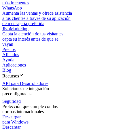
más frecuentes
WhatsApp
Aumenta las ventas y ofrece asistencia
a tus clientes a través de su aplicación
de mensajería preferida
JivoMarketing
Capta la atención de tus visitantes:
capta su interés antes de que se
vayan
Precios
Afiliados
Ayuda
Aplicaciones
Blog
Recursos
API para Desarrolladores
Soluciones de integración
preconfiguradas
Seguridad
Protección que cumple con las
normas internacionales
Descargar
para Windows
Descargar