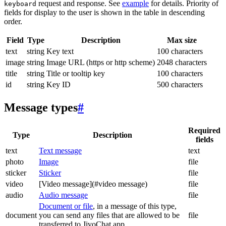
request and response. See
example
for details. Priority of
keyboard
fields for display to the user is shown in the table in descending
order.
Field
Type
Description
Max size
text
string
Key text
100 characters
image
string
Image URL (https or http scheme)
2048 characters
title
string
Title or tooltip key
100 characters
id
string
Key ID
500 characters
Message types
#
Required
Type
Description
fields
text
Text message
text
photo
Image
file
sticker
Sticker
file
video
[Video message](#video message)
file
audio
Audio message
file
Document or file
, in a message of this type,
document
you can send any files that are allowed to be
file
transferred to JivoChat app