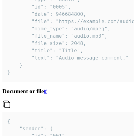
		"id": "0005",

		"date": 946684800,

		"file": "https://example.com/audio.mp3",

		"mime_type": "audio/mpeg",

		"file_name": "audio.mp3",

		"file_size": 2048,

		"title": "Title",

		"text": "Audio message comment."

	}

}
Document or file
#
{

	"sender": {

		"id": "001"
