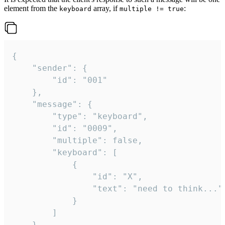
element from the
array, if
:
keyboard
multiple != true
{

	"sender": {

		"id": "001"

	},

	"message": {

		"type": "keyboard",

		"id": "0009",

		"multiple": false,

		"keyboard": [

			{

				"id": "X",

				"text": "need to think..."

			}

		]

	}
