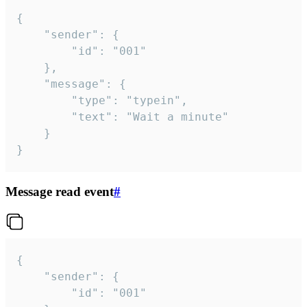
{

	"sender": {

		"id": "001"

	},

	"message": {

		"type": "typein",

		"text": "Wait a minute"

	}

}
Message read event
#
{

	"sender": {

		"id": "001"
