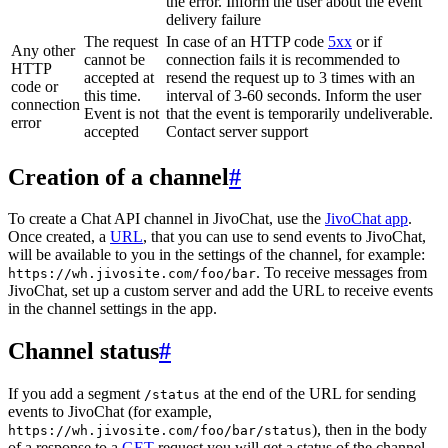
the error. Inform the user about the event
delivery failure
The request
In case of an HTTP code
5xx
or if
Any other
cannot be
connection fails it is recommended to
HTTP
accepted at
resend the request up to 3 times with an
code or
this time.
interval of 3-60 seconds. Inform the user
connection
Event is not
that the event is temporarily undeliverable.
error
accepted
Contact server support
Creation of a channel
#
To create a Chat API channel in JivoChat, use the
JivoChat app
.
Once created, a
URL
, that you can use to send events to JivoChat,
will be available to you in the settings of the channel, for example:
. To receive messages from
https://wh.jivosite.com/foo/bar
JivoChat, set up a custom server and add the URL to receive events
in the channel settings in the app.
Channel status
#
If you add a segment
at the end of the URL for sending
/status
events to JivoChat (for example,
), then in the body
https://wh.jivosite.com/foo/bar/status
of a response to a
GET
-request you will get a status of the channel,