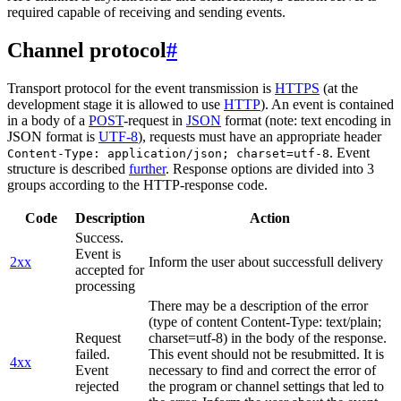
required capable of receiving and sending events.
Channel protocol
#
Transport protocol for the event transmission is
HTTPS
(at the
development stage it is allowed to use
HTTP
). An event is contained
in a body of a
POST
-request in
JSON
format (note: text encoding in
JSON format is
UTF-8
), requests must have an appropriate header
. Event
Content-Type: application/json; charset=utf-8
structure is described
further
. Response options are divided into 3
groups according to the HTTP-response code.
Code
Description
Action
Success.
Event is
2xx
Inform the user about successfull delivery
accepted for
processing
There may be a description of the error
(type of content Content-Type: text/plain;
Request
charset=utf-8) in the body of the response.
failed.
This event should not be resubmitted. It is
4xx
Event
necessary to find and correct the error of
rejected
the program or channel settings that led to