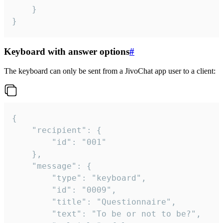
	}

}
Keyboard with answer options
#
The keyboard can only be sent from a JivoChat app user to a client:
{

	"recipient": {

		"id": "001"

	},

	"message": {

		"type": "keyboard",

		"id": "0009",

		"title": "Questionnaire",

		"text": "To be or not to be?",
