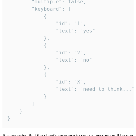
		"multiple": false,

		"keyboard": [

			{

				"id": "1",

				"text": "yes"

			},

			{

				"id": "2",

				"text": "no"

			},

			{

				"id": "X",

				"text": "need to think..."

			}

		]

	}

}
It is expected that the client's response to such a message will be one