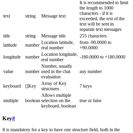
It is recommended to limit
the length to 1000
characters - if it is
text
string
Message text
exceeded, the rest of the
text will be sent in
separate text messages
title
string
Message title
255 characters
Location latitude,
from -90.0000 to
latitude
number
real number
+90.0000
Location longitude,
longitude
number
-180.0000 to +180.0000
real number
Number, usually
value
number
used in the chat
any number
evaluation
Array of Key
keyboard
[]Key
7 keys
structures
Allows multiple
multiple
boolean
selection on the
true or false
keyboard, boolean
Key
#
It is mandatory for a key to have one structure field, both in the