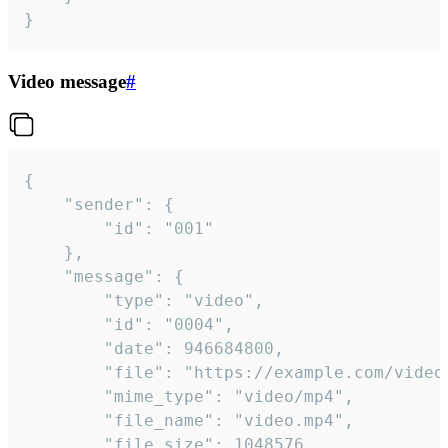
}
Video message
#
{

	"sender": {

		"id": "001"

	},

	"message": {

		"type": "video",

		"id": "0004",

		"date": 946684800,

		"file": "https://example.com/video.mp4",

		"mime_type": "video/mp4",

		"file_name": "video.mp4",

		"file_size": 1048576,
