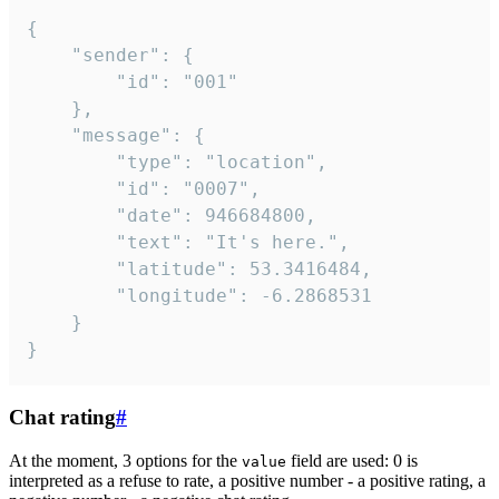
{

	"sender": {

		"id": "001"

	},

	"message": {

		"type": "location",

		"id": "0007",

		"date": 946684800,

		"text": "It's here.",

		"latitude": 53.3416484,

		"longitude": -6.2868531

	}

}
Chat rating
#
At the moment, 3 options for the
field are used: 0 is
value
interpreted as a refuse to rate, a positive number - a positive rating, a