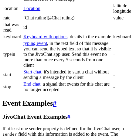
latitude
location
Location
longitude
rate
[Chat rating](#Chat rating)
value
that was
id
read
keyboard
Keyboard with options
, details in the example
keyboard
typing event
, in the text field of this message
you can send the typed text so that it is visible
typein
to the JivoChat app user. Send this event no
-
more than once every 5 seconds from one
client
Start chat
, it's intended to start a chat without
start
-
sending a message by the client
End chat
, a signal that events for this chat are
stop
-
no longer accepted
Event Examples
#
JivoChat Event Examples
#
If at least one sender property is defined for the JivoChat user, a
field with this information is added to the event. The
sender