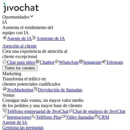
Oportunidades
IA
Aumenta el rendimiento del
equipo con IA
Agente de IA
Asistente de IA
Atención al cliente
Crea una experiencia de atención al
cliente excepcional
Chat para sitios
Chatbot
WhatsApp
Instagram
Telegram
Todos los canales
Marketing
Transforma el tráfico en
clientes potenciales cualificados
JivoMarketing
Devolución de llamadas
Ventas
Consigue más ventas, un mayor valor medio
de los pedidos y una mayor base de clientes
Teléfono empresarial de JivoChat
Chat de equipos de JivoChat
Integraciones
Teléfono Plus
Video llamadas
CRM
Agente de IA
Gestiona las preguntas