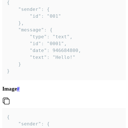
{

	"sender": {

		"id": "001"

	},

	"message": {

		"type": "text",

		"id": "0001",

		"date": 946684800,

		"text": "Hello!"

	}

}
Image
#
{

	"sender": {
