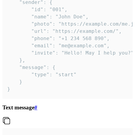
	"sender": {

		"id": "001",

		"name": "John Doe",

		"photo": "https://example.com/me.jpg",

		"url": "https://example.com/",

		"phone": "+1 234 568 890",

		"email": "me@example.com",

		"invite": "Hello! May I help you?"

	},

	"message": {

		"type": "start"

	}

}
Text message
#