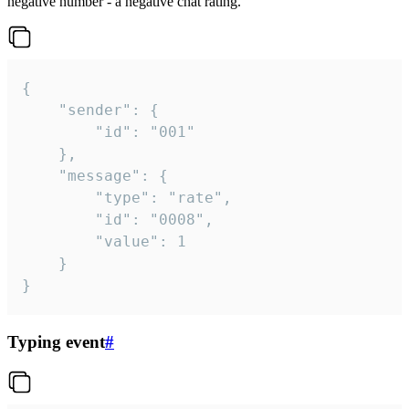
negative number - a negative chat rating.
{

	"sender": {

		"id": "001"

	},

	"message": {

		"type": "rate",

		"id": "0008",

		"value": 1

	}

}
Typing event
#