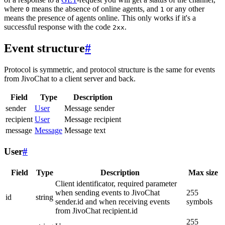
where
means the absence of online agents, and
or any other
0
1
means the presence of agents online. This only works if it's a
successful response with the code
.
2xx
Event structure
#
Protocol is symmetric, and protocol structure is the same for events
from JivoChat to a client server and back.
Field
Type
Description
sender
User
Message sender
recipient
User
Message recipient
message
Message
Message text
User
#
Field
Type
Description
Max size
Client identificator, required parameter
when sending events to JivoChat
255
id
string
sender.id and when receiving events
symbols
from JivoChat recipient.id
255