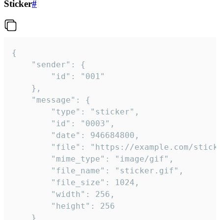
Sticker
#
{

	"sender": {

		"id": "001"

	},

	"message": {

		"type": "sticker",

		"id": "0003",

		"date": 946684800,

		"file": "https://example.com/sticker.gif",

		"mime_type": "image/gif",

		"file_name": "sticker.gif",

		"file_size": 1024,

		"width": 256,

		"height": 256

	}
