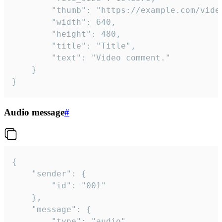
		"thumb": "https://example.com/video_thumb.png",

		"width": 640,

		"height": 480,

		"title": "Title",

		"text": "Video comment."

	}

}
Audio message
#
{

	"sender": {

		"id": "001"

	},

	"message": {

		"type": "audio",
