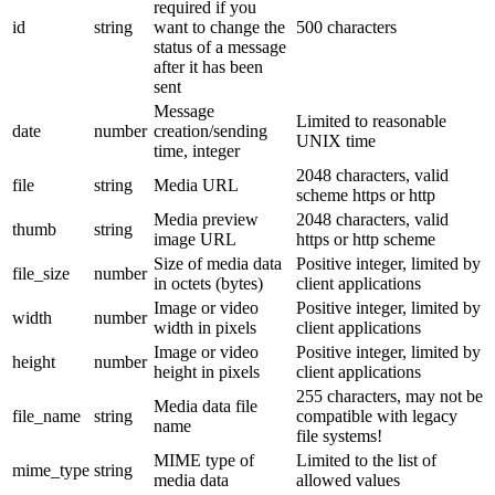
required if you
id
string
want to change the
500 characters
status of a message
after it has been
sent
Message
Limited to reasonable
date
number
creation/sending
UNIX time
time, integer
2048 characters, valid
file
string
Media URL
scheme https or http
Media preview
2048 characters, valid
thumb
string
image URL
https or http scheme
Size of media data
Positive integer, limited by
file_size
number
in octets (bytes)
client applications
Image or video
Positive integer, limited by
width
number
width in pixels
client applications
Image or video
Positive integer, limited by
height
number
height in pixels
client applications
255 characters, may not be
Media data file
file_name
string
compatible with legacy
name
file systems!
MIME type of
Limited to the list of
mime_type
string
media data
allowed values