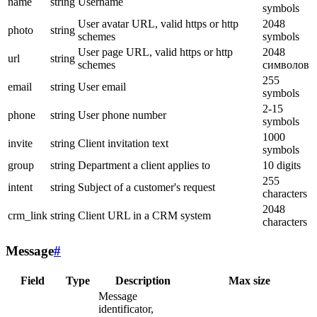
name
string
Username
symbols
User avatar URL, valid https or http
2048
photo
string
schemes
symbols
User page URL, valid https or http
2048
url
string
schemes
символов
255
email
string
User email
symbols
2-15
phone
string
User phone number
symbols
1000
invite
string
Client invitation text
symbols
group
string
Department a client applies to
10 digits
255
intent
string
Subject of a customer's request
characters
2048
crm_link
string
Client URL in a CRM system
characters
Message
#
Field
Type
Description
Max size
Message
identificator,