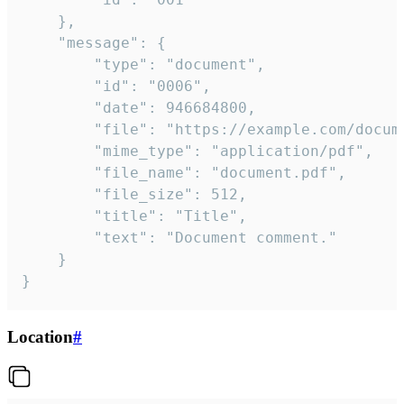
	},

	"message": {

		"type": "document",

		"id": "0006",

		"date": 946684800,

		"file": "https://example.com/document.pdf",

		"mime_type": "application/pdf",

		"file_name": "document.pdf",

		"file_size": 512,

		"title": "Title",

		"text": "Document comment."

	}

}
Location
#