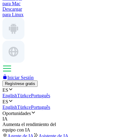
para Mac
Descargar
para Linux
Iniciar Sesión
Regístrese gratis
ES
English
Türkçe
Português
ES
English
Türkçe
Português
Oportunidades
IA
Aumenta el rendimiento del
equipo con IA
Agente de IA
Asistente de IA