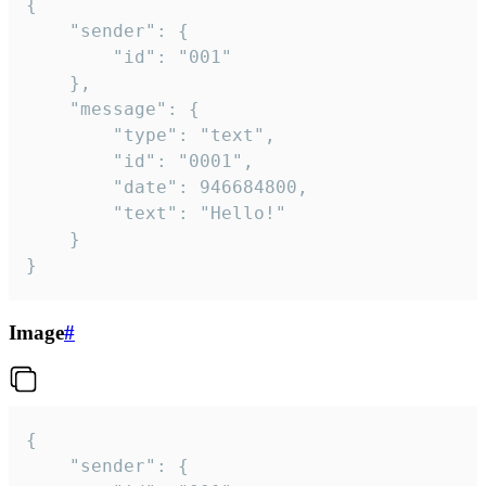
{

	"sender": {

		"id": "001"

	},

	"message": {

		"type": "text",

		"id": "0001",

		"date": 946684800,

		"text": "Hello!"

	}

}
Image
#
{

	"sender": {
