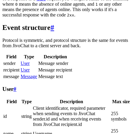
where
means the absence of online agents, and
or any other
0
1
means the presence of agents online. This only works if it's a
successful response with the code
.
2xx
Event structure
#
Protocol is symmetric, and protocol structure is the same for events
from JivoChat to a client server and back.
Field
Type
Description
sender
User
Message sender
recipient
User
Message recipient
message
Message
Message text
User
#
Field
Type
Description
Max size
Client identificator, required parameter
when sending events to JivoChat
255
id
string
sender.id and when receiving events
symbols
from JivoChat recipient.id
255
name
string
Username