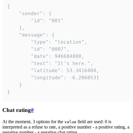
{

	"sender": {

		"id": "001"

	},

	"message": {

		"type": "location",

		"id": "0007",

		"date": 946684800,

		"text": "It's here.",

		"latitude": 53.3416484,

		"longitude": -6.2868531

	}

}
Chat rating
#
At the moment, 3 options for the
field are used: 0 is
value
interpreted as a refuse to rate, a positive number - a positive rating, a
negative number - a negative chat rating.