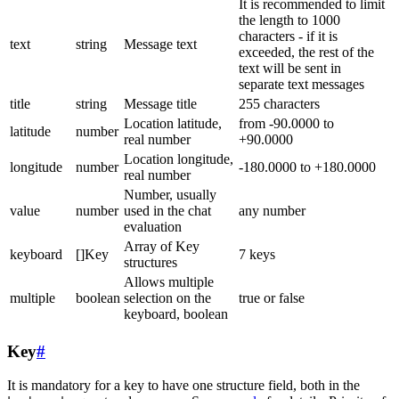
It is recommended to limit
the length to 1000
characters - if it is
text
string
Message text
exceeded, the rest of the
text will be sent in
separate text messages
title
string
Message title
255 characters
Location latitude,
from -90.0000 to
latitude
number
real number
+90.0000
Location longitude,
longitude
number
-180.0000 to +180.0000
real number
Number, usually
value
number
used in the chat
any number
evaluation
Array of Key
keyboard
[]Key
7 keys
structures
Allows multiple
multiple
boolean
selection on the
true or false
keyboard, boolean
Key
#
It is mandatory for a key to have one structure field, both in the