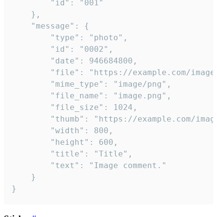
		"id": "001"

	},

	"message": {

		"type": "photo",

		"id": "0002",

		"date": 946684800,

		"file": "https://example.com/image.png",

		"mime_type": "image/png",

		"file_name": "image.png",

		"file_size": 1024,

		"thumb": "https://example.com/image_thumb.png",

		"width": 800,

		"height": 600,

		"title": "Title",

		"text": "Image comment."

	}

}