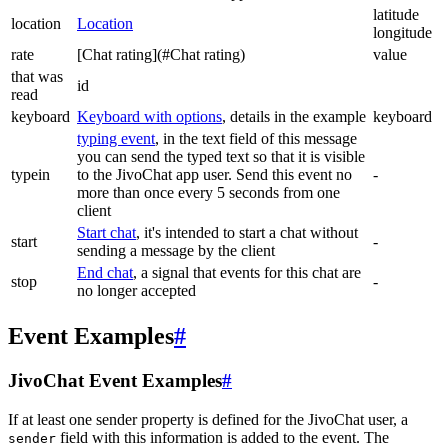
latitude
location
Location
longitude
rate
[Chat rating](#Chat rating)
value
that was
id
read
keyboard
Keyboard with options
, details in the example
keyboard
typing event
, in the text field of this message
you can send the typed text so that it is visible
typein
to the JivoChat app user. Send this event no
-
more than once every 5 seconds from one
client
Start chat
, it's intended to start a chat without
start
-
sending a message by the client
End chat
, a signal that events for this chat are
stop
-
no longer accepted
Event Examples
#
JivoChat Event Examples
#
If at least one sender property is defined for the JivoChat user, a
field with this information is added to the event. The
sender