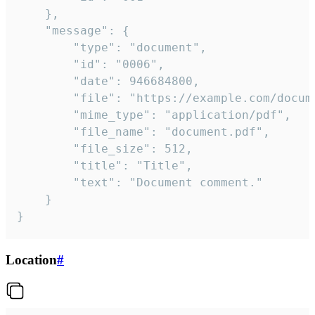
	},

	"message": {

		"type": "document",

		"id": "0006",

		"date": 946684800,

		"file": "https://example.com/document.pdf",

		"mime_type": "application/pdf",

		"file_name": "document.pdf",

		"file_size": 512,

		"title": "Title",

		"text": "Document comment."

	}

}
Location
#