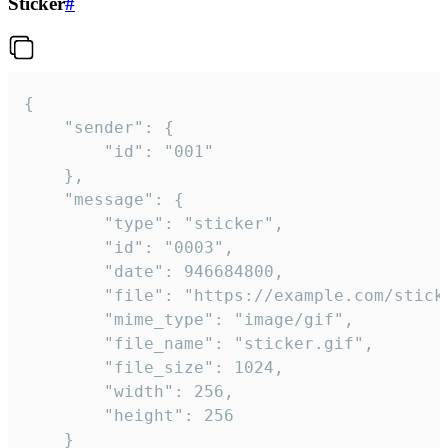
Sticker
#
{

	"sender": {

		"id": "001"

	},

	"message": {

		"type": "sticker",

		"id": "0003",

		"date": 946684800,

		"file": "https://example.com/sticker.gif",

		"mime_type": "image/gif",

		"file_name": "sticker.gif",

		"file_size": 1024,

		"width": 256,

		"height": 256

	}
