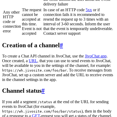
delivery failure
The request
In case of an HTTP code
5xx
or if
Any other
cannot be
connection fails it is recommended to
HTTP
accepted at
resend the request up to 3 times with an
code or
this time.
interval of 3-60 seconds. Inform the user
connection
Event is not
that the event is temporarily undeliverable.
error
accepted
Contact server support
Creation of a channel
#
To create a Chat API channel in JivoChat, use the
JivoChat app
.
Once created, a
URL
, that you can use to send events to JivoChat,
will be available to you in the settings of the channel, for example:
. To receive messages from
https://wh.jivosite.com/foo/bar
JivoChat, set up a custom server and add the URL to receive events
in the channel settings in the app.
Channel status
#
If you add a segment
at the end of the URL for sending
/status
events to JivoChat (for example,
), then in the body
https://wh.jivosite.com/foo/bar/status
of a response to a
GET
-request you will get a status of the channel,