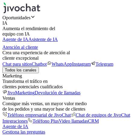
Oportunidades
IA
Aumenta el rendimiento del
equipo con IA
Agente de IA
Asistente de IA
Atención al cliente
Crea una experiencia de atención al
cliente excepcional
Chat para sitios
Chatbot
WhatsApp
Instagram
Telegram
Todos los canales
Marketing
Transforma el tráfico en
clientes potenciales cualificados
JivoMarketing
Devolución de llamadas
Ventas
Consigue más ventas, un mayor valor medio
de los pedidos y una mayor base de clientes
Teléfono empresarial de JivoChat
Chat de equipos de JivoChat
Integraciones
Teléfono Plus
Video llamadas
CRM
Agente de IA
Gestiona las preguntas