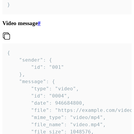
}
Video message
#
{

	"sender": {

		"id": "001"

	},

	"message": {

		"type": "video",

		"id": "0004",

		"date": 946684800,

		"file": "https://example.com/video.mp4",

		"mime_type": "video/mp4",

		"file_name": "video.mp4",

		"file_size": 1048576,
