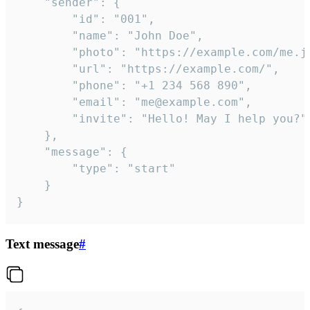
	"sender": {

		"id": "001",

		"name": "John Doe",

		"photo": "https://example.com/me.jpg",

		"url": "https://example.com/",

		"phone": "+1 234 568 890",

		"email": "me@example.com",

		"invite": "Hello! May I help you?"

	},

	"message": {

		"type": "start"

	}

}
Text message
#