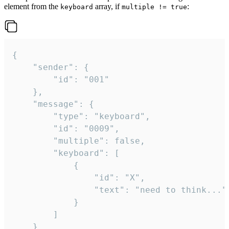
element from the
array, if
:
keyboard
multiple != true
{

	"sender": {

		"id": "001"

	},

	"message": {

		"type": "keyboard",

		"id": "0009",

		"multiple": false,

		"keyboard": [

			{

				"id": "X",

				"text": "need to think..."

			}

		]

	}
