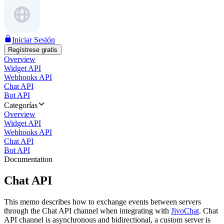
Iniciar Sesión
Regístrese gratis
Overview
Widget API
Webhooks API
Chat API
Bot API
Categorías
Overview
Widget API
Webhooks API
Chat API
Bot API
Documentation
Chat API
This memo describes how to exchange events between servers
through the Chat API channel when integrating with
JivoChat
. Chat
API channel is asynchronous and bidirectional, a custom server is