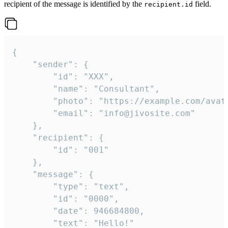
recipient of the message is identified by the
field.
recipient.id
{

	"sender": {

		"id": "XXX",

		"name": "Consultant",

		"photo": "https://example.com/avatar.png",

		"email": "info@jivosite.com"

	},

	"recipient": {

		"id": "001"

	},

	"message": {

		"type": "text",

		"id": "0000",

		"date": 946684800,

		"text": "Hello!"
