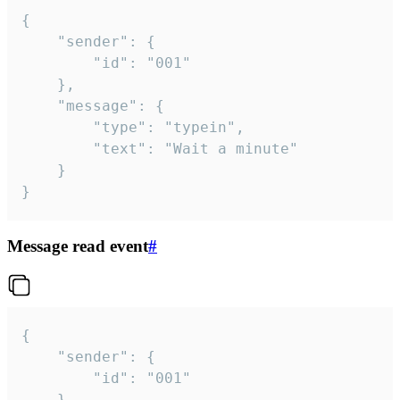
{

	"sender": {

		"id": "001"

	},

	"message": {

		"type": "typein",

		"text": "Wait a minute"

	}

}
Message read event
#
{

	"sender": {

		"id": "001"

	},
