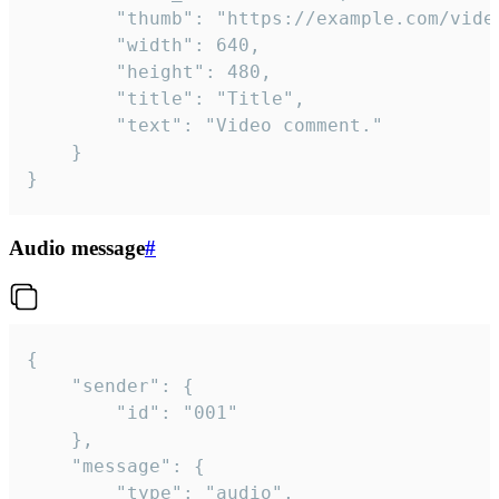
		"thumb": "https://example.com/video_thumb.png",

		"width": 640,

		"height": 480,

		"title": "Title",

		"text": "Video comment."

	}

}
Audio message
#
{

	"sender": {

		"id": "001"

	},

	"message": {

		"type": "audio",
