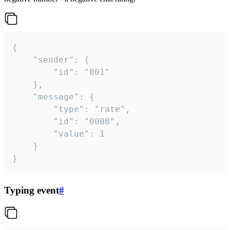
{

	"sender": {

		"id": "001"

	},

	"message": {

		"type": "rate",

		"id": "0008",

		"value": 1

	}

}
Typing event
#