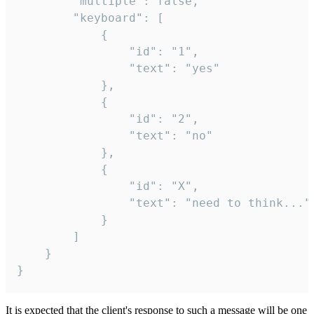
		"multiple": false,

		"keyboard": [

			{

				"id": "1",

				"text": "yes"

			},

			{

				"id": "2",

				"text": "no"

			},

			{

				"id": "X",

				"text": "need to think..."

			}

		]

	}

}
It is expected that the client's response to such a message will be one