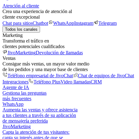
Atención al cliente
Crea una experiencia de atención al
cliente excepcional
Chat para sitios
Chatbot
WhatsApp
Instagram
Telegram
Todos los canales
Marketing
Transforma el tráfico en
clientes potenciales cualificados
JivoMarketing
Devolución de llamadas
Ventas
Consigue más ventas, un mayor valor medio
de los pedidos y una mayor base de clientes
Teléfono empresarial de JivoChat
Chat de equipos de JivoChat
Integraciones
Teléfono Plus
Video llamadas
CRM
Agente de IA
Gestiona las preguntas
más frecuentes
WhatsApp
Aumenta las ventas y ofrece asistencia
a tus clientes a través de su aplicación
de mensajería preferida
JivoMarketing
Capta la atención de tus visitantes:
capta su interés antes de que se