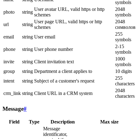
symbols
User avatar URL, valid https or http
2048
photo
string
schemes
symbols
User page URL, valid https or http
2048
url
string
schemes
символов
255
email
string
User email
symbols
2-15
phone
string
User phone number
symbols
1000
invite
string
Client invitation text
symbols
group
string
Department a client applies to
10 digits
255
intent
string
Subject of a customer's request
characters
2048
crm_link
string
Client URL in a CRM system
characters
Message
#
Field
Type
Description
Max size
Message
identificator,