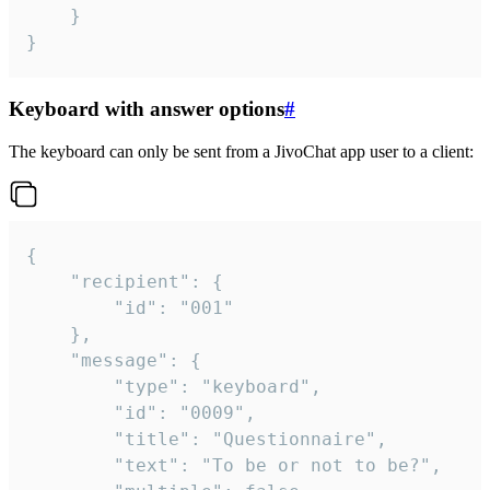
	}

}
Keyboard with answer options
#
The keyboard can only be sent from a JivoChat app user to a client:
{

	"recipient": {

		"id": "001"

	},

	"message": {

		"type": "keyboard",

		"id": "0009",

		"title": "Questionnaire",

		"text": "To be or not to be?",
