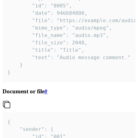
		"id": "0005",

		"date": 946684800,

		"file": "https://example.com/audio.mp3",

		"mime_type": "audio/mpeg",

		"file_name": "audio.mp3",

		"file_size": 2048,

		"title": "Title",

		"text": "Audio message comment."

	}

}
Document or file
#
{

	"sender": {

		"id": "001"
