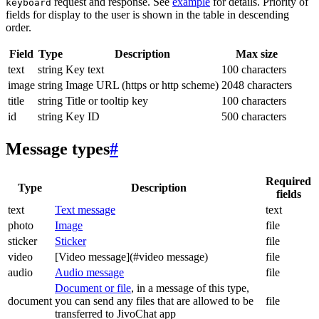
request and response. See
example
for details. Priority of
keyboard
fields for display to the user is shown in the table in descending
order.
Field
Type
Description
Max size
text
string
Key text
100 characters
image
string
Image URL (https or http scheme)
2048 characters
title
string
Title or tooltip key
100 characters
id
string
Key ID
500 characters
Message types
#
Required
Type
Description
fields
text
Text message
text
photo
Image
file
sticker
Sticker
file
video
[Video message](#video message)
file
audio
Audio message
file
Document or file
, in a message of this type,
document
you can send any files that are allowed to be
file
transferred to JivoChat app