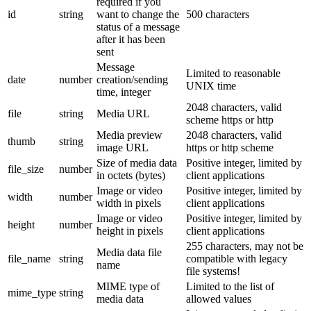
required if you
id
string
want to change the
500 characters
status of a message
after it has been
sent
Message
Limited to reasonable
date
number
creation/sending
UNIX time
time, integer
2048 characters, valid
file
string
Media URL
scheme https or http
Media preview
2048 characters, valid
thumb
string
image URL
https or http scheme
Size of media data
Positive integer, limited by
file_size
number
in octets (bytes)
client applications
Image or video
Positive integer, limited by
width
number
width in pixels
client applications
Image or video
Positive integer, limited by
height
number
height in pixels
client applications
255 characters, may not be
Media data file
file_name
string
compatible with legacy
name
file systems!
MIME type of
Limited to the list of
mime_type
string
media data
allowed values