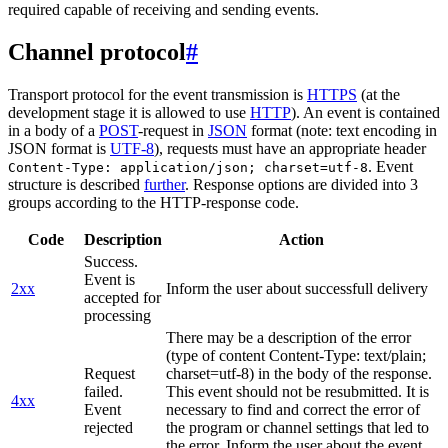
required capable of receiving and sending events.
Channel protocol
#
Transport protocol for the event transmission is
HTTPS
(at the
development stage it is allowed to use
HTTP
). An event is contained
in a body of a
POST
-request in
JSON
format (note: text encoding in
JSON format is
UTF-8
), requests must have an appropriate header
. Event
Content-Type: application/json; charset=utf-8
structure is described
further
. Response options are divided into 3
groups according to the HTTP-response code.
Code
Description
Action
Success.
Event is
2xx
Inform the user about successfull delivery
accepted for
processing
There may be a description of the error
(type of content Content-Type: text/plain;
Request
charset=utf-8) in the body of the response.
failed.
This event should not be resubmitted. It is
4xx
Event
necessary to find and correct the error of
rejected
the program or channel settings that led to
the error. Inform the user about the event