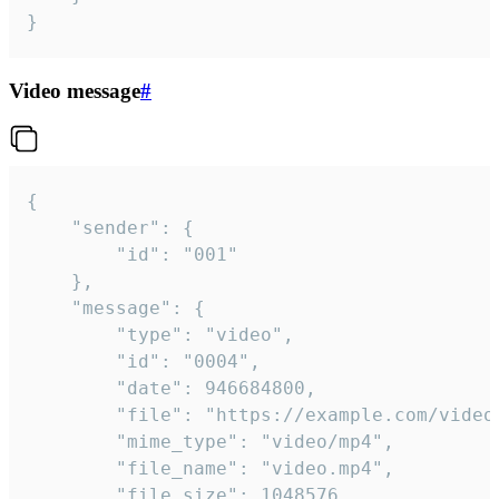
}
Video message
#
{

	"sender": {

		"id": "001"

	},

	"message": {

		"type": "video",

		"id": "0004",

		"date": 946684800,

		"file": "https://example.com/video.mp4",

		"mime_type": "video/mp4",

		"file_name": "video.mp4",

		"file_size": 1048576,
