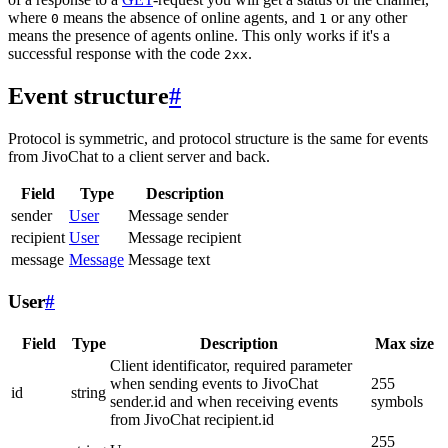
where
means the absence of online agents, and
or any other
0
1
means the presence of agents online. This only works if it's a
successful response with the code
.
2xx
Event structure
#
Protocol is symmetric, and protocol structure is the same for events
from JivoChat to a client server and back.
Field
Type
Description
sender
User
Message sender
recipient
User
Message recipient
message
Message
Message text
User
#
Field
Type
Description
Max size
Client identificator, required parameter
when sending events to JivoChat
255
id
string
sender.id and when receiving events
symbols
from JivoChat recipient.id
255