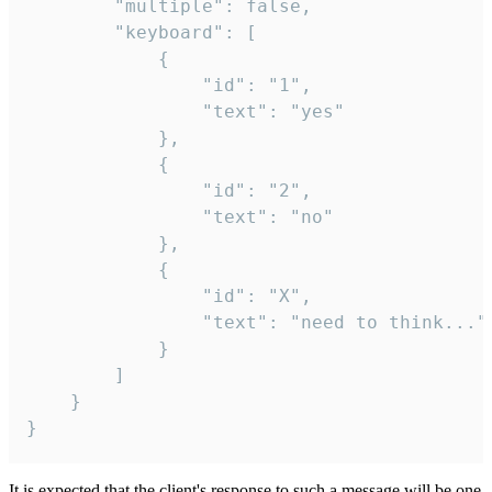
		"multiple": false,

		"keyboard": [

			{

				"id": "1",

				"text": "yes"

			},

			{

				"id": "2",

				"text": "no"

			},

			{

				"id": "X",

				"text": "need to think..."

			}

		]

	}

}
It is expected that the client's response to such a message will be one