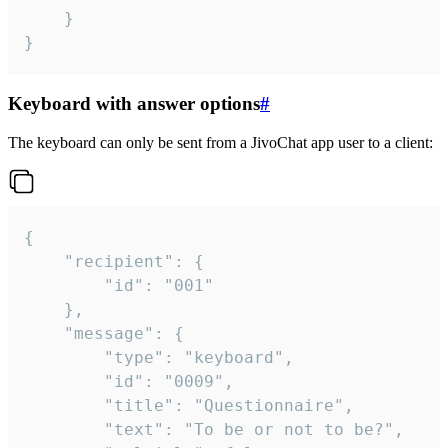
	}

}
Keyboard with answer options
#
The keyboard can only be sent from a JivoChat app user to a client:
{

	"recipient": {

		"id": "001"

	},

	"message": {

		"type": "keyboard",

		"id": "0009",

		"title": "Questionnaire",

		"text": "To be or not to be?",
