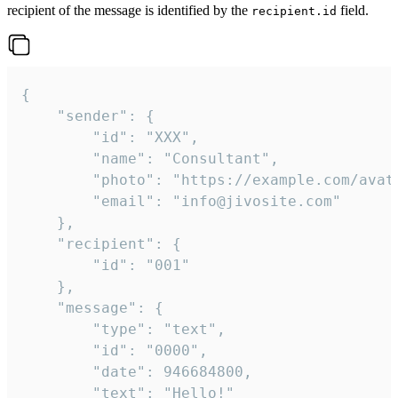
recipient of the message is identified by the
field.
recipient.id
{

	"sender": {

		"id": "XXX",

		"name": "Consultant",

		"photo": "https://example.com/avatar.png",

		"email": "info@jivosite.com"

	},

	"recipient": {

		"id": "001"

	},

	"message": {

		"type": "text",

		"id": "0000",

		"date": 946684800,

		"text": "Hello!"
