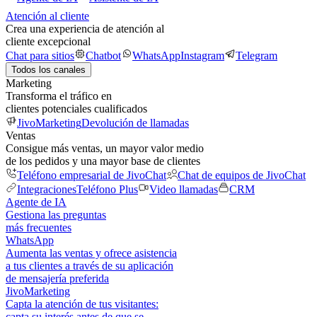
Atención al cliente
Crea una experiencia de atención al
cliente excepcional
Chat para sitios
Chatbot
WhatsApp
Instagram
Telegram
Todos los canales
Marketing
Transforma el tráfico en
clientes potenciales cualificados
JivoMarketing
Devolución de llamadas
Ventas
Consigue más ventas, un mayor valor medio
de los pedidos y una mayor base de clientes
Teléfono empresarial de JivoChat
Chat de equipos de JivoChat
Integraciones
Teléfono Plus
Video llamadas
CRM
Agente de IA
Gestiona las preguntas
más frecuentes
WhatsApp
Aumenta las ventas y ofrece asistencia
a tus clientes a través de su aplicación
de mensajería preferida
JivoMarketing
Capta la atención de tus visitantes:
capta su interés antes de que se