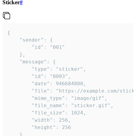
Sticker
#
{

	"sender": {

		"id": "001"

	},

	"message": {

		"type": "sticker",

		"id": "0003",

		"date": 946684800,

		"file": "https://example.com/sticker.gif",

		"mime_type": "image/gif",

		"file_name": "sticker.gif",

		"file_size": 1024,

		"width": 256,

		"height": 256

	}
