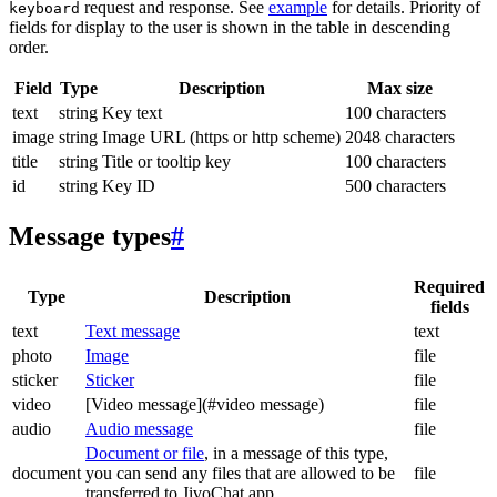
request and response. See
example
for details. Priority of
keyboard
fields for display to the user is shown in the table in descending
order.
Field
Type
Description
Max size
text
string
Key text
100 characters
image
string
Image URL (https or http scheme)
2048 characters
title
string
Title or tooltip key
100 characters
id
string
Key ID
500 characters
Message types
#
Required
Type
Description
fields
text
Text message
text
photo
Image
file
sticker
Sticker
file
video
[Video message](#video message)
file
audio
Audio message
file
Document or file
, in a message of this type,
document
you can send any files that are allowed to be
file
transferred to JivoChat app