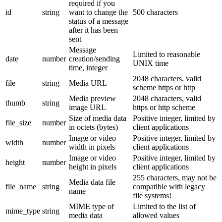
required if you
id
string
want to change the
500 characters
status of a message
after it has been
sent
Message
Limited to reasonable
date
number
creation/sending
UNIX time
time, integer
2048 characters, valid
file
string
Media URL
scheme https or http
Media preview
2048 characters, valid
thumb
string
image URL
https or http scheme
Size of media data
Positive integer, limited by
file_size
number
in octets (bytes)
client applications
Image or video
Positive integer, limited by
width
number
width in pixels
client applications
Image or video
Positive integer, limited by
height
number
height in pixels
client applications
255 characters, may not be
Media data file
file_name
string
compatible with legacy
name
file systems!
MIME type of
Limited to the list of
mime_type
string
media data
allowed values