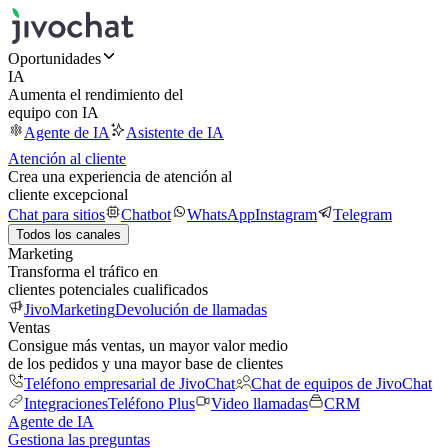
Oportunidades
IA
Aumenta el rendimiento del
equipo con IA
Agente de IA
Asistente de IA
Atención al cliente
Crea una experiencia de atención al
cliente excepcional
Chat para sitios
Chatbot
WhatsApp
Instagram
Telegram
Todos los canales
Marketing
Transforma el tráfico en
clientes potenciales cualificados
JivoMarketing
Devolución de llamadas
Ventas
Consigue más ventas, un mayor valor medio
de los pedidos y una mayor base de clientes
Teléfono empresarial de JivoChat
Chat de equipos de JivoChat
Integraciones
Teléfono Plus
Video llamadas
CRM
Agente de IA
Gestiona las preguntas