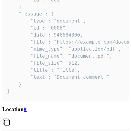
	},

	"message": {

		"type": "document",

		"id": "0006",

		"date": 946684800,

		"file": "https://example.com/document.pdf",

		"mime_type": "application/pdf",

		"file_name": "document.pdf",

		"file_size": 512,

		"title": "Title",

		"text": "Document comment."

	}

}
Location
#