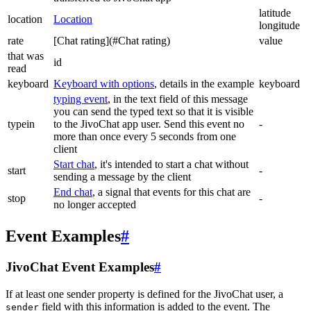
latitude
location
Location
longitude
rate
[Chat rating](#Chat rating)
value
that was
id
read
keyboard
Keyboard with options
, details in the example
keyboard
typing event
, in the text field of this message
you can send the typed text so that it is visible
typein
to the JivoChat app user. Send this event no
-
more than once every 5 seconds from one
client
Start chat
, it's intended to start a chat without
start
-
sending a message by the client
End chat
, a signal that events for this chat are
stop
-
no longer accepted
Event Examples
#
JivoChat Event Examples
#
If at least one sender property is defined for the JivoChat user, a
field with this information is added to the event. The
sender