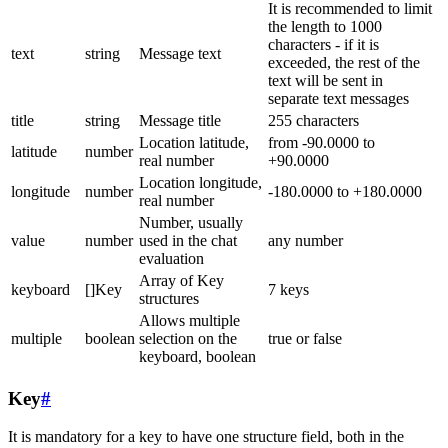
It is recommended to limit
the length to 1000
characters - if it is
text
string
Message text
exceeded, the rest of the
text will be sent in
separate text messages
title
string
Message title
255 characters
Location latitude,
from -90.0000 to
latitude
number
real number
+90.0000
Location longitude,
longitude
number
-180.0000 to +180.0000
real number
Number, usually
value
number
used in the chat
any number
evaluation
Array of Key
keyboard
[]Key
7 keys
structures
Allows multiple
multiple
boolean
selection on the
true or false
keyboard, boolean
Key
#
It is mandatory for a key to have one structure field, both in the