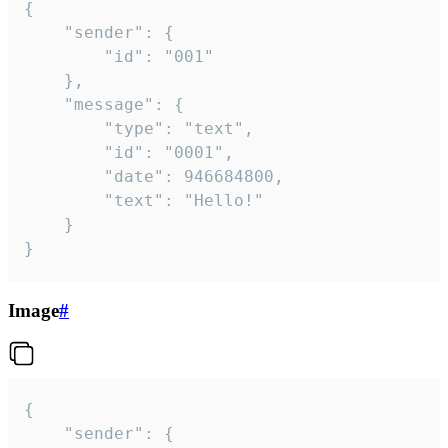
{

	"sender": {

		"id": "001"

	},

	"message": {

		"type": "text",

		"id": "0001",

		"date": 946684800,

		"text": "Hello!"

	}

}
Image
#
{

	"sender": {
