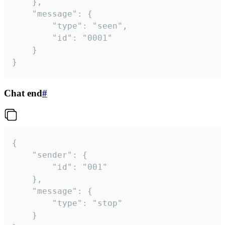
	},

	"message": {

		"type": "seen",

		"id": "0001"

	}

}
Chat end
#
{

	"sender": {

		"id": "001"

	},

	"message": {

		"type": "stop"

	}
