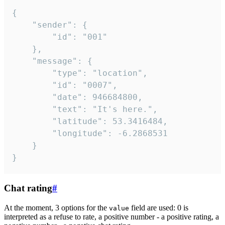
{

	"sender": {

		"id": "001"

	},

	"message": {

		"type": "location",

		"id": "0007",

		"date": 946684800,

		"text": "It's here.",

		"latitude": 53.3416484,

		"longitude": -6.2868531

	}

}
Chat rating
#
At the moment, 3 options for the
field are used: 0 is
value
interpreted as a refuse to rate, a positive number - a positive rating, a