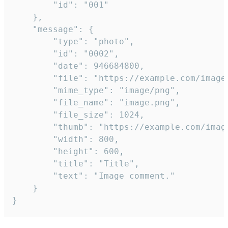
		"id": "001"

	},

	"message": {

		"type": "photo",

		"id": "0002",

		"date": 946684800,

		"file": "https://example.com/image.png",

		"mime_type": "image/png",

		"file_name": "image.png",

		"file_size": 1024,

		"thumb": "https://example.com/image_thumb.png",

		"width": 800,

		"height": 600,

		"title": "Title",

		"text": "Image comment."

	}

}