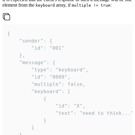
element from the
array, if
:
keyboard
multiple != true
{

	"sender": {

		"id": "001"

	},

	"message": {

		"type": "keyboard",

		"id": "0009",

		"multiple": false,

		"keyboard": [

			{

				"id": "X",

				"text": "need to think..."

			}

		]

	}
