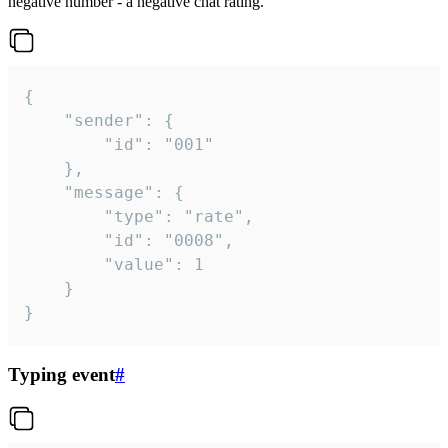
negative number - a negative chat rating.
{

	"sender": {

		"id": "001"

	},

	"message": {

		"type": "rate",

		"id": "0008",

		"value": 1

	}

}
Typing event
#