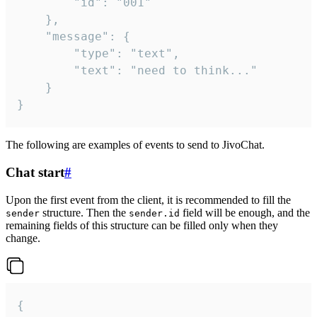
		"id": "001"

	},

	"message": {

		"type": "text",

		"text": "need to think..."

	}

}
The following are examples of events to send to JivoChat.
Chat start
#
Upon the first event from the client, it is recommended to fill the
structure. Then the
field will be enough, and the
sender
sender.id
remaining fields of this structure can be filled only when they
change.
{
