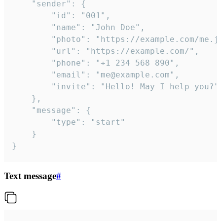
	"sender": {

		"id": "001",

		"name": "John Doe",

		"photo": "https://example.com/me.jpg",

		"url": "https://example.com/",

		"phone": "+1 234 568 890",

		"email": "me@example.com",

		"invite": "Hello! May I help you?"

	},

	"message": {

		"type": "start"

	}

}
Text message
#