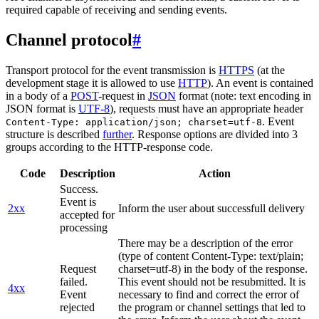
required capable of receiving and sending events.
Channel protocol
#
Transport protocol for the event transmission is
HTTPS
(at the
development stage it is allowed to use
HTTP
). An event is contained
in a body of a
POST
-request in
JSON
format (note: text encoding in
JSON format is
UTF-8
), requests must have an appropriate header
. Event
Content-Type: application/json; charset=utf-8
structure is described
further
. Response options are divided into 3
groups according to the HTTP-response code.
Code
Description
Action
Success.
Event is
2xx
Inform the user about successfull delivery
accepted for
processing
There may be a description of the error
(type of content Content-Type: text/plain;
Request
charset=utf-8) in the body of the response.
failed.
This event should not be resubmitted. It is
4xx
Event
necessary to find and correct the error of
rejected
the program or channel settings that led to