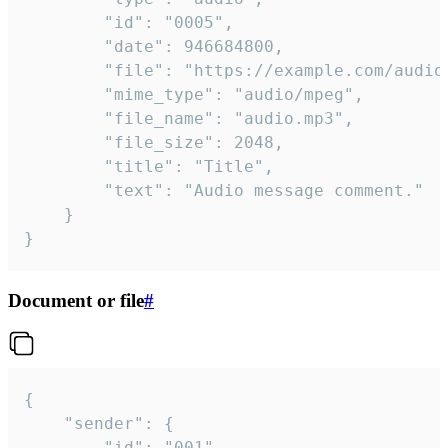
		"id": "0005",

		"date": 946684800,

		"file": "https://example.com/audio.mp3",

		"mime_type": "audio/mpeg",

		"file_name": "audio.mp3",

		"file_size": 2048,

		"title": "Title",

		"text": "Audio message comment."

	}

}
Document or file
#
{

	"sender": {

		"id": "001"
