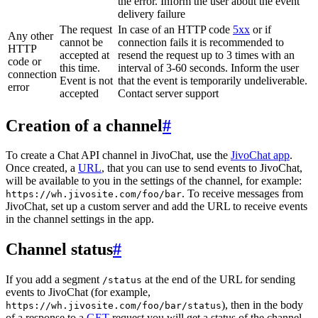
the error. Inform the user about the event
delivery failure
The request
In case of an HTTP code
5xx
or if
Any other
cannot be
connection fails it is recommended to
HTTP
accepted at
resend the request up to 3 times with an
code or
this time.
interval of 3-60 seconds. Inform the user
connection
Event is not
that the event is temporarily undeliverable.
error
accepted
Contact server support
Creation of a channel
#
To create a Chat API channel in JivoChat, use the
JivoChat app
.
Once created, a
URL
, that you can use to send events to JivoChat,
will be available to you in the settings of the channel, for example:
. To receive messages from
https://wh.jivosite.com/foo/bar
JivoChat, set up a custom server and add the URL to receive events
in the channel settings in the app.
Channel status
#
If you add a segment
at the end of the URL for sending
/status
events to JivoChat (for example,
), then in the body
https://wh.jivosite.com/foo/bar/status
of a response to a
GET
-request you will get a status of the channel,