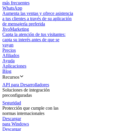
más frecuentes
WhatsApp
Aumenta las ventas y ofrece asistencia
a tus clientes a través de su aplicación
de mensajería preferida
JivoMarketing
Capta la atención de tus visitantes:
capta su interés antes de que se
vayan
Precios
Afiliados
Ayuda
Aplicaciones
Blog
Recursos
API para Desarrolladores
Soluciones de integración
preconfiguradas
Seguridad
Protección que cumple con las
normas internacionales
Descargar
para Windows
Descargar