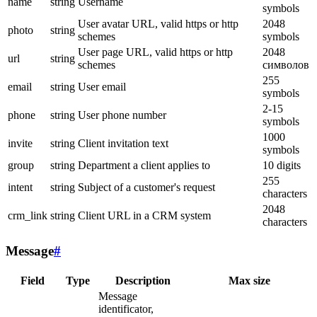
name
string
Username
symbols
User avatar URL, valid https or http
2048
photo
string
schemes
symbols
User page URL, valid https or http
2048
url
string
schemes
символов
255
email
string
User email
symbols
2-15
phone
string
User phone number
symbols
1000
invite
string
Client invitation text
symbols
group
string
Department a client applies to
10 digits
255
intent
string
Subject of a customer's request
characters
2048
crm_link
string
Client URL in a CRM system
characters
Message
#
Field
Type
Description
Max size
Message
identificator,