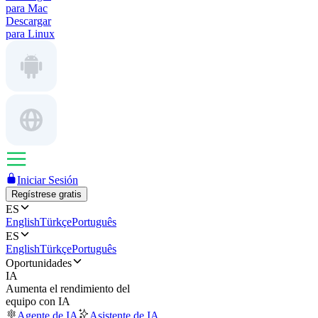
para Mac
Descargar
para Linux
Iniciar Sesión
Regístrese gratis
ES
English
Türkçe
Português
ES
English
Türkçe
Português
Oportunidades
IA
Aumenta el rendimiento del
equipo con IA
Agente de IA
Asistente de IA