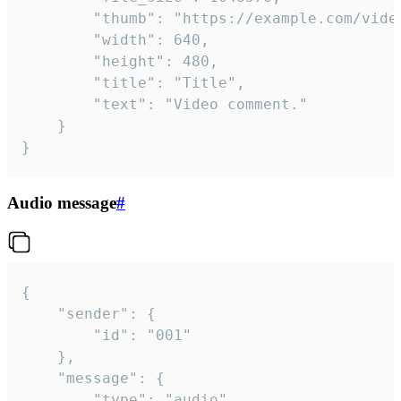
		"thumb": "https://example.com/video_thumb.png",

		"width": 640,

		"height": 480,

		"title": "Title",

		"text": "Video comment."

	}

}
Audio message
#
{

	"sender": {

		"id": "001"

	},

	"message": {

		"type": "audio",
