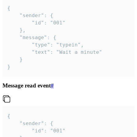
{

	"sender": {

		"id": "001"

	},

	"message": {

		"type": "typein",

		"text": "Wait a minute"

	}

}
Message read event
#
{

	"sender": {

		"id": "001"
