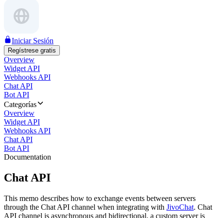
Iniciar Sesión
Regístrese gratis
Overview
Widget API
Webhooks API
Chat API
Bot API
Categorías
Overview
Widget API
Webhooks API
Chat API
Bot API
Documentation
Chat API
This memo describes how to exchange events between servers
through the Chat API channel when integrating with
JivoChat
. Chat
API channel is asynchronous and bidirectional, a custom server is