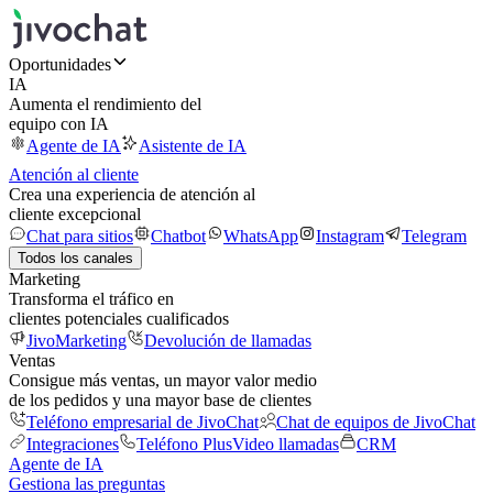
Oportunidades
IA
Aumenta el rendimiento del
equipo con IA
Agente de IA
Asistente de IA
Atención al cliente
Crea una experiencia de atención al
cliente excepcional
Chat para sitios
Chatbot
WhatsApp
Instagram
Telegram
Todos los canales
Marketing
Transforma el tráfico en
clientes potenciales cualificados
JivoMarketing
Devolución de llamadas
Ventas
Consigue más ventas, un mayor valor medio
de los pedidos y una mayor base de clientes
Teléfono empresarial de JivoChat
Chat de equipos de JivoChat
Integraciones
Teléfono Plus
Video llamadas
CRM
Agente de IA
Gestiona las preguntas