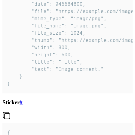
		"date": 946684800,

		"file": "https://example.com/image.png",

		"mime_type": "image/png",

		"file_name": "image.png",

		"file_size": 1024,

		"thumb": "https://example.com/image_thumb.png",

		"width": 800,

		"height": 600,

		"title": "Title",

		"text": "Image comment."

	}

}
Sticker
#
{
