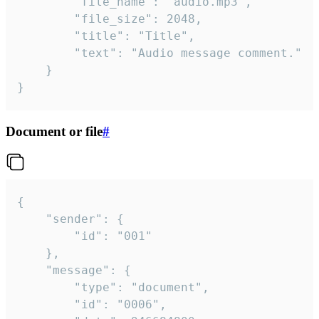
		"file_name": "audio.mp3",

		"file_size": 2048,

		"title": "Title",

		"text": "Audio message comment."

	}

}
Document or file
#
{

	"sender": {

		"id": "001"

	},

	"message": {

		"type": "document",

		"id": "0006",
