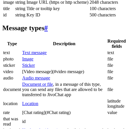
image
string
Image URL (https or http scheme)
2048 characters
title
string
Title or tooltip key
100 characters
id
string
Key ID
500 characters
Message types
#
Required
Type
Description
fields
text
Text message
text
photo
Image
file
sticker
Sticker
file
video
[Video message](#video message)
file
audio
Audio message
file
Document or file
, in a message of this type,
document
you can send any files that are allowed to be
file
transferred to JivoChat app
latitude
location
Location
longitude
rate
[Chat rating](#Chat rating)
value
that was
id
read