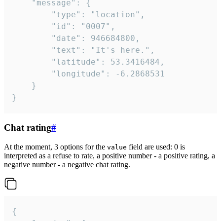
	"message": {

		"type": "location",

		"id": "0007",

		"date": 946684800,

		"text": "It's here.",

		"latitude": 53.3416484,

		"longitude": -6.2868531

	}

}
Chat rating
#
At the moment, 3 options for the
field are used: 0 is
value
interpreted as a refuse to rate, a positive number - a positive rating, a
negative number - a negative chat rating.
{
