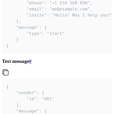
		"phone": "+1 234 568 890",

		"email": "me@example.com",

		"invite": "Hello! May I help you?"

	},

	"message": {

		"type": "start"

	}

}
Text message
#
{

	"sender": {

		"id": "001"

	},

	"message": {
