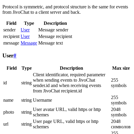
Protocol is symmetric, and protocol structure is the same for events
from JivoChat to a client server and back.
Field
Type
Description
sender
User
Message sender
recipient
User
Message recipient
message
Message
Message text
User
#
Field
Type
Description
Max size
Client identificator, required parameter
when sending events to JivoChat
255
id
string
sender.id and when receiving events
symbols
from JivoChat recipient.id
255
name
string
Username
symbols
User avatar URL, valid https or http
2048
photo
string
schemes
symbols
User page URL, valid https or http
2048
url
string
schemes
символов
255