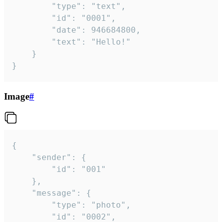
		"type": "text",

		"id": "0001",

		"date": 946684800,

		"text": "Hello!"

	}

}
Image
#
{

	"sender": {

		"id": "001"

	},

	"message": {

		"type": "photo",

		"id": "0002",
