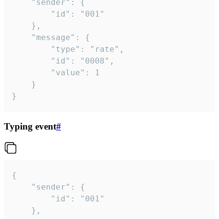
	"sender": {

		"id": "001"

	},

	"message": {

		"type": "rate",

		"id": "0008",

		"value": 1

	}

}
Typing event
#
{

	"sender": {

		"id": "001"

	},
