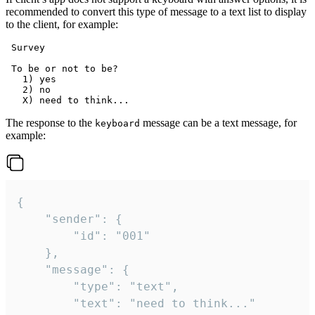
recommended to convert this type of message to a text list to display
to the client, for example:
 Survey

 To be or not to be?

   1) yes

   2) no

The response to the
message can be a text message, for
keyboard
example:
{

	"sender": {

		"id": "001"

	},

	"message": {

		"type": "text",

		"text": "need to think..."
