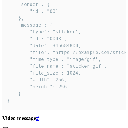
	"sender": {

		"id": "001"

	},

	"message": {

		"type": "sticker",

		"id": "0003",

		"date": 946684800,

		"file": "https://example.com/sticker.gif",

		"mime_type": "image/gif",

		"file_name": "sticker.gif",

		"file_size": 1024,

		"width": 256,

		"height": 256

	}

}
Video message
#