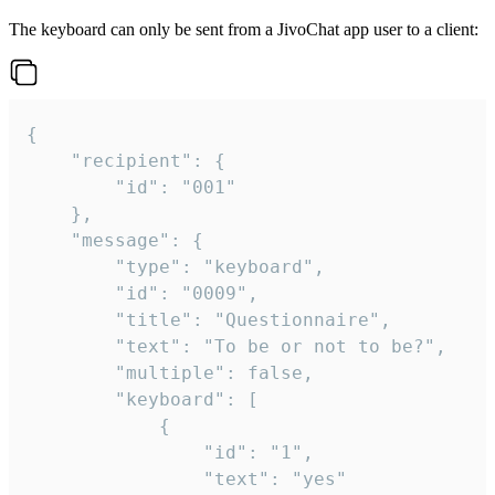
The keyboard can only be sent from a JivoChat app user to a client:
{

	"recipient": {

		"id": "001"

	},

	"message": {

		"type": "keyboard",

		"id": "0009",

		"title": "Questionnaire",

		"text": "To be or not to be?",

		"multiple": false,

		"keyboard": [

			{

				"id": "1",

				"text": "yes"
