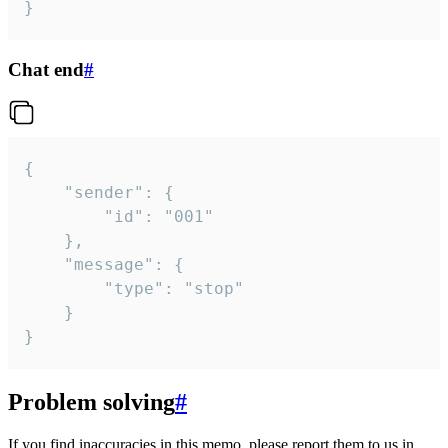
}
Chat end
#
{

	"sender": {

		"id": "001"

	},

	"message": {

		"type": "stop"

	}

}
Problem solving
#
If you find inaccuracies in this memo, please report them to us in