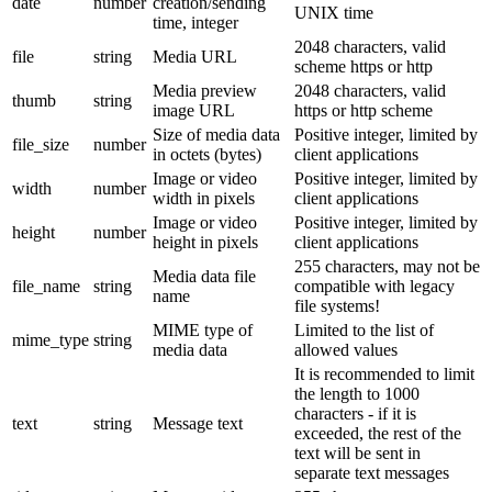
date
number
creation/sending
UNIX time
time, integer
2048 characters, valid
file
string
Media URL
scheme https or http
Media preview
2048 characters, valid
thumb
string
image URL
https or http scheme
Size of media data
Positive integer, limited by
file_size
number
in octets (bytes)
client applications
Image or video
Positive integer, limited by
width
number
width in pixels
client applications
Image or video
Positive integer, limited by
height
number
height in pixels
client applications
255 characters, may not be
Media data file
file_name
string
compatible with legacy
name
file systems!
MIME type of
Limited to the list of
mime_type
string
media data
allowed values
It is recommended to limit
the length to 1000
characters - if it is
text
string
Message text
exceeded, the rest of the
text will be sent in
separate text messages