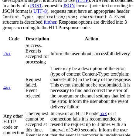
development stage it is allowed to use
HTTP
). An event is contained
in a body of a
POST
-request in
JSON
format (note: text encoding in
JSON format is
UTF-8
), requests must have an appropriate header
. Event
Content-Type: application/json; charset=utf-8
structure is described
further
. Response options are divided into 3
groups according to the HTTP-response code.
Code
Description
Action
Success.
Event is
2xx
Inform the user about successfull delivery
accepted for
processing
There may be a description of the error
(type of content Content-Type: text/plain;
Request
charset=utf-8) in the body of the response.
failed.
This event should not be resubmitted. It is
4xx
Event
necessary to find and correct the error of
rejected
the program or channel settings that led to
the error. Inform the user about the event
delivery failure
The request
In case of an HTTP code
5xx
or if
Any other
cannot be
connection fails it is recommended to
HTTP
accepted at
resend the request up to 3 times with an
code or
this time.
interval of 3-60 seconds. Inform the user
connection
Event is not
that the event is temporarily undeliverable.