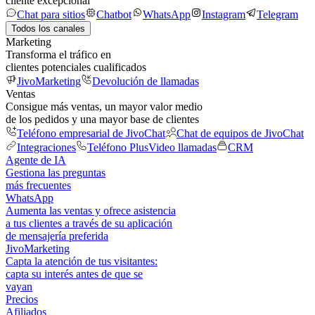
cliente excepcional
Chat para sitios
Chatbot
WhatsApp
Instagram
Telegram
Todos los canales
Marketing
Transforma el tráfico en
clientes potenciales cualificados
JivoMarketing
Devolución de llamadas
Ventas
Consigue más ventas, un mayor valor medio
de los pedidos y una mayor base de clientes
Teléfono empresarial de JivoChat
Chat de equipos de JivoChat
Integraciones
Teléfono Plus
Video llamadas
CRM
Agente de IA
Gestiona las preguntas
más frecuentes
WhatsApp
Aumenta las ventas y ofrece asistencia
a tus clientes a través de su aplicación
de mensajería preferida
JivoMarketing
Capta la atención de tus visitantes:
capta su interés antes de que se
vayan
Precios
Afiliados