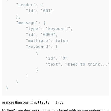
	"sender": {

		"id": "001"

	},

	"message": {

		"type": "keyboard",

		"id": "0009",

		"multiple": false,

		"keyboard": [

			{

				"id": "X",

				"text": "need to think..."

			}

		]

	}

}
or more than one, if
.
multiple = true
If client’s app does not support a keyboard with answer options, it is