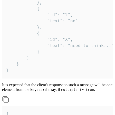
			},

			{

				"id": "2",

				"text": "no"

			},

			{

				"id": "X",

				"text": "need to think..."

			}

		]

	}

}
It is expected that the client's response to such a message will be one
element from the
array, if
:
keyboard
multiple != true
{
