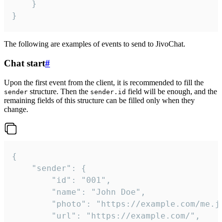
	}

}
The following are examples of events to send to JivoChat.
Chat start
#
Upon the first event from the client, it is recommended to fill the
structure. Then the
field will be enough, and the
sender
sender.id
remaining fields of this structure can be filled only when they
change.
{

	"sender": {

		"id": "001",

		"name": "John Doe",

		"photo": "https://example.com/me.jpg",

		"url": "https://example.com/",
