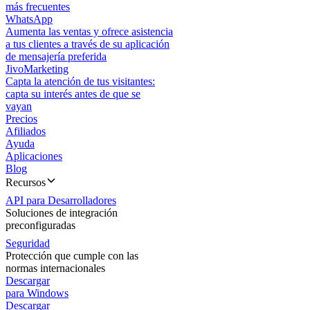
más frecuentes
WhatsApp
Aumenta las ventas y ofrece asistencia
a tus clientes a través de su aplicación
de mensajería preferida
JivoMarketing
Capta la atención de tus visitantes:
capta su interés antes de que se
vayan
Precios
Afiliados
Ayuda
Aplicaciones
Blog
Recursos
API para Desarrolladores
Soluciones de integración
preconfiguradas
Seguridad
Protección que cumple con las
normas internacionales
Descargar
para Windows
Descargar