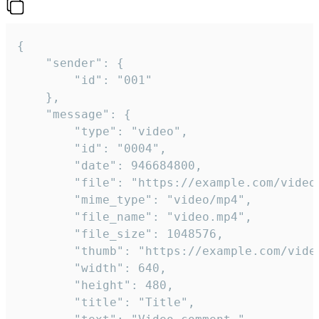
{

	"sender": {

		"id": "001"

	},

	"message": {

		"type": "video",

		"id": "0004",

		"date": 946684800,

		"file": "https://example.com/video.mp4",

		"mime_type": "video/mp4",

		"file_name": "video.mp4",

		"file_size": 1048576,

		"thumb": "https://example.com/video_thumb.png",

		"width": 640,

		"height": 480,

		"title": "Title",
