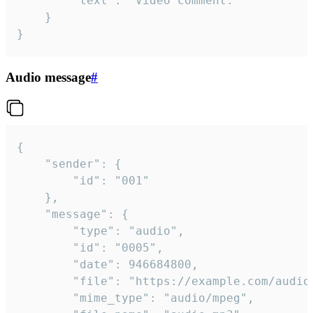
		"text": "Video comment."

	}

}
Audio message
#
{

	"sender": {

		"id": "001"

	},

	"message": {

		"type": "audio",

		"id": "0005",

		"date": 946684800,

		"file": "https://example.com/audio.mp3",

		"mime_type": "audio/mpeg",
