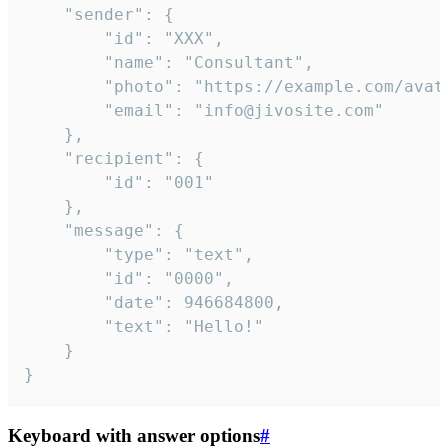
	"sender": {

		"id": "XXX",

		"name": "Consultant",

		"photo": "https://example.com/avatar.png",

		"email": "info@jivosite.com"

	},

	"recipient": {

		"id": "001"

	},

	"message": {

		"type": "text",

		"id": "0000",

		"date": 946684800,

		"text": "Hello!"

	}

}
Keyboard with answer options
#