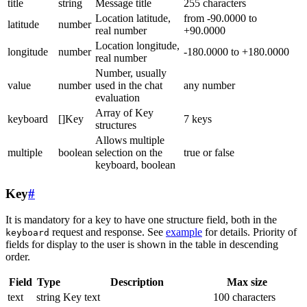
title
string
Message title
255 characters
Location latitude,
from -90.0000 to
latitude
number
real number
+90.0000
Location longitude,
longitude
number
-180.0000 to +180.0000
real number
Number, usually
value
number
used in the chat
any number
evaluation
Array of Key
keyboard
[]Key
7 keys
structures
Allows multiple
multiple
boolean
selection on the
true or false
keyboard, boolean
Key
#
It is mandatory for a key to have one structure field, both in the
request and response. See
example
for details. Priority of
keyboard
fields for display to the user is shown in the table in descending
order.
Field
Type
Description
Max size
text
string
Key text
100 characters