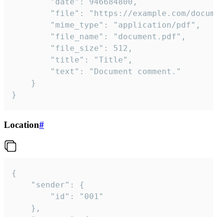
		"date": 946684800,

		"file": "https://example.com/document.pdf",

		"mime_type": "application/pdf",

		"file_name": "document.pdf",

		"file_size": 512,

		"title": "Title",

		"text": "Document comment."

	}

}
Location
#
{

	"sender": {

		"id": "001"

	},
