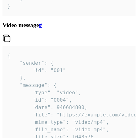
}
Video message
#
{

	"sender": {

		"id": "001"

	},

	"message": {

		"type": "video",

		"id": "0004",

		"date": 946684800,

		"file": "https://example.com/video.mp4",

		"mime_type": "video/mp4",

		"file_name": "video.mp4",

		"file_size": 1048576,
