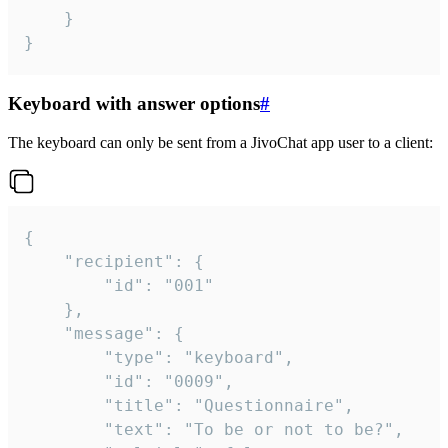
	}

}
Keyboard with answer options
#
The keyboard can only be sent from a JivoChat app user to a client:
{

	"recipient": {

		"id": "001"

	},

	"message": {

		"type": "keyboard",

		"id": "0009",

		"title": "Questionnaire",

		"text": "To be or not to be?",
