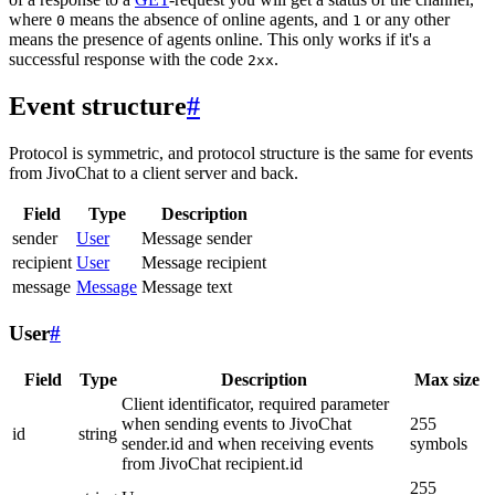
where
means the absence of online agents, and
or any other
0
1
means the presence of agents online. This only works if it's a
successful response with the code
.
2xx
Event structure
#
Protocol is symmetric, and protocol structure is the same for events
from JivoChat to a client server and back.
Field
Type
Description
sender
User
Message sender
recipient
User
Message recipient
message
Message
Message text
User
#
Field
Type
Description
Max size
Client identificator, required parameter
when sending events to JivoChat
255
id
string
sender.id and when receiving events
symbols
from JivoChat recipient.id
255