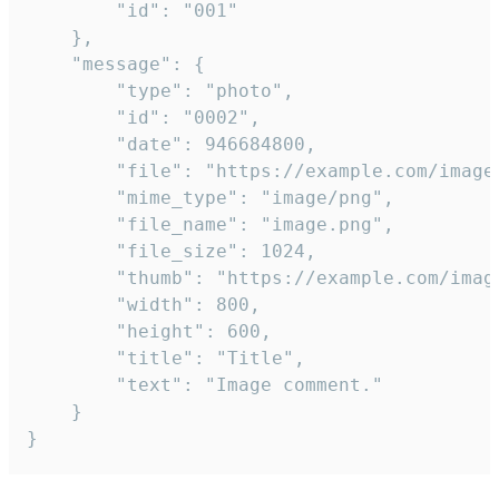
		"id": "001"

	},

	"message": {

		"type": "photo",

		"id": "0002",

		"date": 946684800,

		"file": "https://example.com/image.png",

		"mime_type": "image/png",

		"file_name": "image.png",

		"file_size": 1024,

		"thumb": "https://example.com/image_thumb.png",

		"width": 800,

		"height": 600,

		"title": "Title",

		"text": "Image comment."

	}

}