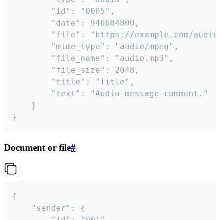
		"id": "0005",

		"date": 946684800,

		"file": "https://example.com/audio.mp3",

		"mime_type": "audio/mpeg",

		"file_name": "audio.mp3",

		"file_size": 2048,

		"title": "Title",

		"text": "Audio message comment."

	}

}
Document or file
#
{

	"sender": {

		"id": "001"
