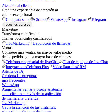
Atención al cliente
Crea una experiencia de atención al
cliente excepcional
Chat para sitios
Chatbot
WhatsApp
Instagram
Telegram
Todos los canales
Marketing
Transforma el tráfico en
clientes potenciales cualificados
JivoMarketing
Devolución de llamadas
Ventas
Consigue más ventas, un mayor valor medio
de los pedidos y una mayor base de clientes
Teléfono empresarial de JivoChat
Chat de equipos de JivoChat
Integraciones
Teléfono Plus
Video llamadas
CRM
Agente de IA
Gestiona las preguntas
más frecuentes
WhatsApp
Aumenta las ventas y ofrece asistencia
a tus clientes a través de su aplicación
de mensajería preferida
JivoMarketing
Capta la atención de tus visitantes:
capta su interés antes de que se