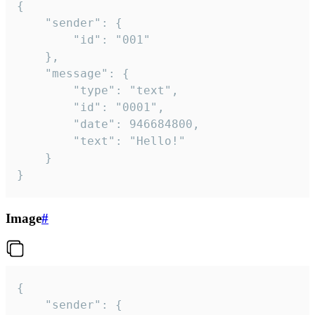
{

	"sender": {

		"id": "001"

	},

	"message": {

		"type": "text",

		"id": "0001",

		"date": 946684800,

		"text": "Hello!"

	}

}
Image
#
{

	"sender": {
