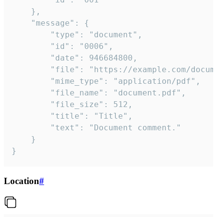
	},

	"message": {

		"type": "document",

		"id": "0006",

		"date": 946684800,

		"file": "https://example.com/document.pdf",

		"mime_type": "application/pdf",

		"file_name": "document.pdf",

		"file_size": 512,

		"title": "Title",

		"text": "Document comment."

	}

}
Location
#