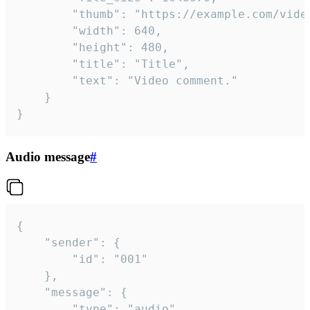
		"thumb": "https://example.com/video_thumb.png",

		"width": 640,

		"height": 480,

		"title": "Title",

		"text": "Video comment."

	}

}
Audio message
#
{

	"sender": {

		"id": "001"

	},

	"message": {

		"type": "audio",
