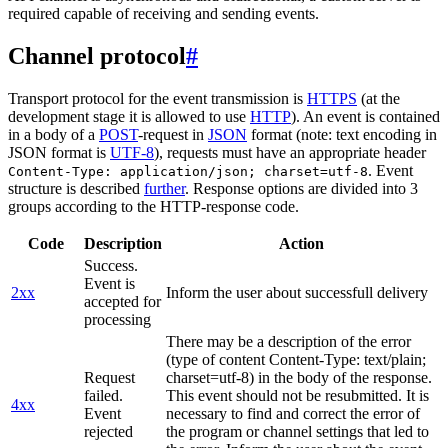
required capable of receiving and sending events.
Channel protocol
#
Transport protocol for the event transmission is
HTTPS
(at the
development stage it is allowed to use
HTTP
). An event is contained
in a body of a
POST
-request in
JSON
format (note: text encoding in
JSON format is
UTF-8
), requests must have an appropriate header
. Event
Content-Type: application/json; charset=utf-8
structure is described
further
. Response options are divided into 3
groups according to the HTTP-response code.
Code
Description
Action
Success.
Event is
2xx
Inform the user about successfull delivery
accepted for
processing
There may be a description of the error
(type of content Content-Type: text/plain;
Request
charset=utf-8) in the body of the response.
failed.
This event should not be resubmitted. It is
4xx
Event
necessary to find and correct the error of
rejected
the program or channel settings that led to