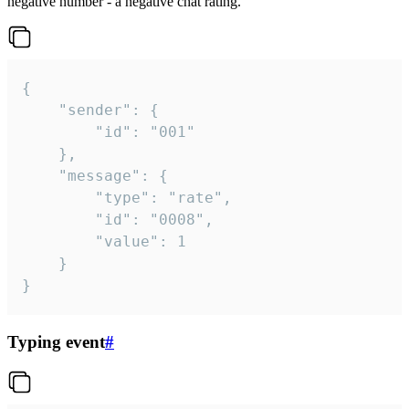
negative number - a negative chat rating.
{

	"sender": {

		"id": "001"

	},

	"message": {

		"type": "rate",

		"id": "0008",

		"value": 1

	}

}
Typing event
#