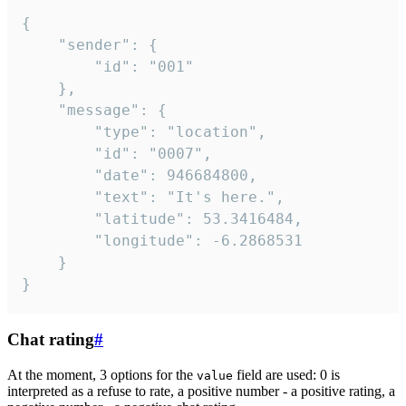
{

	"sender": {

		"id": "001"

	},

	"message": {

		"type": "location",

		"id": "0007",

		"date": 946684800,

		"text": "It's here.",

		"latitude": 53.3416484,

		"longitude": -6.2868531

	}

}
Chat rating
#
At the moment, 3 options for the
field are used: 0 is
value
interpreted as a refuse to rate, a positive number - a positive rating, a