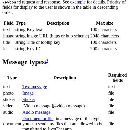
request and response. See
example
for details. Priority of
keyboard
fields for display to the user is shown in the table in descending
order.
Field
Type
Description
Max size
text
string
Key text
100 characters
image
string
Image URL (https or http scheme)
2048 characters
title
string
Title or tooltip key
100 characters
id
string
Key ID
500 characters
Message types
#
Required
Type
Description
fields
text
Text message
text
photo
Image
file
sticker
Sticker
file
video
[Video message](#video message)
file
audio
Audio message
file
Document or file
, in a message of this type,
document
you can send any files that are allowed to be
file
transferred to JivoChat app