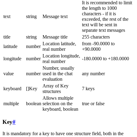
It is recommended to limit
the length to 1000
characters - if it is
text
string
Message text
exceeded, the rest of the
text will be sent in
separate text messages
title
string
Message title
255 characters
Location latitude,
from -90.0000 to
latitude
number
real number
+90.0000
Location longitude,
longitude
number
-180.0000 to +180.0000
real number
Number, usually
value
number
used in the chat
any number
evaluation
Array of Key
keyboard
[]Key
7 keys
structures
Allows multiple
multiple
boolean
selection on the
true or false
keyboard, boolean
Key
#
It is mandatory for a key to have one structure field, both in the