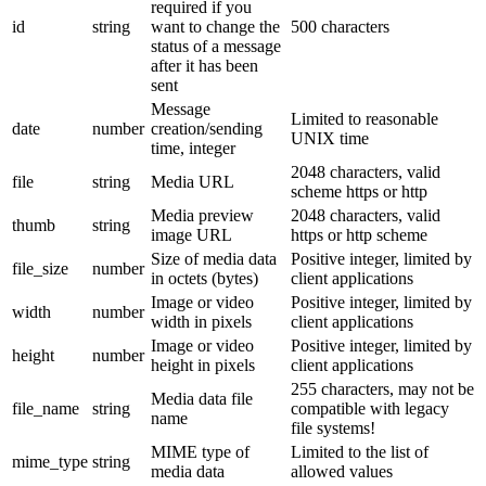
required if you
id
string
want to change the
500 characters
status of a message
after it has been
sent
Message
Limited to reasonable
date
number
creation/sending
UNIX time
time, integer
2048 characters, valid
file
string
Media URL
scheme https or http
Media preview
2048 characters, valid
thumb
string
image URL
https or http scheme
Size of media data
Positive integer, limited by
file_size
number
in octets (bytes)
client applications
Image or video
Positive integer, limited by
width
number
width in pixels
client applications
Image or video
Positive integer, limited by
height
number
height in pixels
client applications
255 characters, may not be
Media data file
file_name
string
compatible with legacy
name
file systems!
MIME type of
Limited to the list of
mime_type
string
media data
allowed values