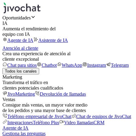
Oportunidades
IA
Aumenta el rendimiento del
equipo con IA
Agente de IA
Asistente de IA
Atención al cliente
Crea una experiencia de atención al
cliente excepcional
Chat para sitios
Chatbot
WhatsApp
Instagram
Telegram
Todos los canales
Marketing
Transforma el tráfico en
clientes potenciales cualificados
JivoMarketing
Devolución de llamadas
Ventas
Consigue más ventas, un mayor valor medio
de los pedidos y una mayor base de clientes
Teléfono empresarial de JivoChat
Chat de equipos de JivoChat
Integraciones
Teléfono Plus
Video llamadas
CRM
Agente de IA
Gestiona las preguntas