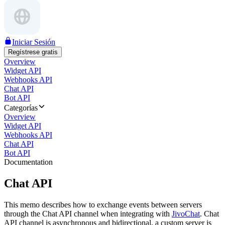
Iniciar Sesión
Regístrese gratis
Overview
Widget API
Webhooks API
Chat API
Bot API
Categorías
Overview
Widget API
Webhooks API
Chat API
Bot API
Documentation
Chat API
This memo describes how to exchange events between servers
through the Chat API channel when integrating with
JivoChat
. Chat
API channel is asynchronous and bidirectional, a custom server is