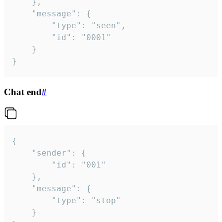
	},

	"message": {

		"type": "seen",

		"id": "0001"

	}

}
Chat end
#
{

	"sender": {

		"id": "001"

	},

	"message": {

		"type": "stop"

	}
