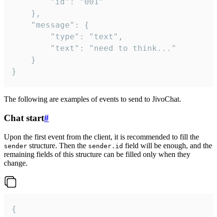
		"id": "001"

	},

	"message": {

		"type": "text",

		"text": "need to think..."

	}

}
The following are examples of events to send to JivoChat.
Chat start
#
Upon the first event from the client, it is recommended to fill the
structure. Then the
field will be enough, and the
sender
sender.id
remaining fields of this structure can be filled only when they
change.
{
