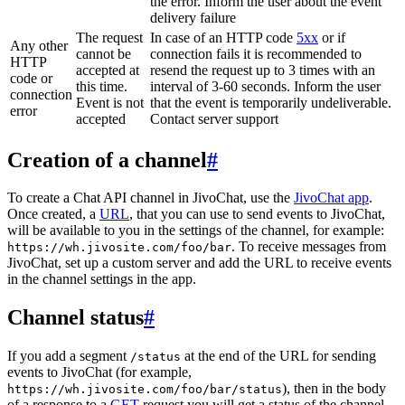
the error. Inform the user about the event
delivery failure
The request
In case of an HTTP code
5xx
or if
Any other
cannot be
connection fails it is recommended to
HTTP
accepted at
resend the request up to 3 times with an
code or
this time.
interval of 3-60 seconds. Inform the user
connection
Event is not
that the event is temporarily undeliverable.
error
accepted
Contact server support
Creation of a channel
#
To create a Chat API channel in JivoChat, use the
JivoChat app
.
Once created, a
URL
, that you can use to send events to JivoChat,
will be available to you in the settings of the channel, for example:
. To receive messages from
https://wh.jivosite.com/foo/bar
JivoChat, set up a custom server and add the URL to receive events
in the channel settings in the app.
Channel status
#
If you add a segment
at the end of the URL for sending
/status
events to JivoChat (for example,
), then in the body
https://wh.jivosite.com/foo/bar/status
of a response to a
GET
-request you will get a status of the channel,