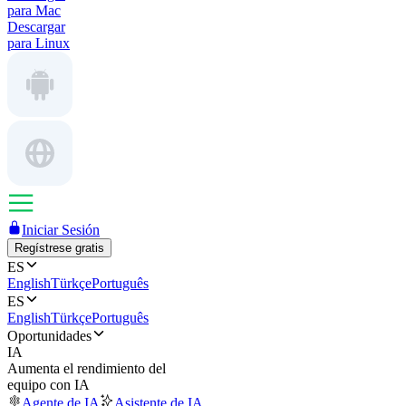
para Mac
Descargar
para Linux
Iniciar Sesión
Regístrese gratis
ES
English
Türkçe
Português
ES
English
Türkçe
Português
Oportunidades
IA
Aumenta el rendimiento del
equipo con IA
Agente de IA
Asistente de IA