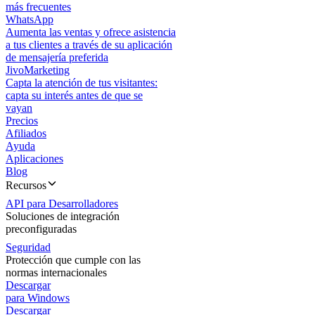
más frecuentes
WhatsApp
Aumenta las ventas y ofrece asistencia
a tus clientes a través de su aplicación
de mensajería preferida
JivoMarketing
Capta la atención de tus visitantes:
capta su interés antes de que se
vayan
Precios
Afiliados
Ayuda
Aplicaciones
Blog
Recursos
API para Desarrolladores
Soluciones de integración
preconfiguradas
Seguridad
Protección que cumple con las
normas internacionales
Descargar
para Windows
Descargar