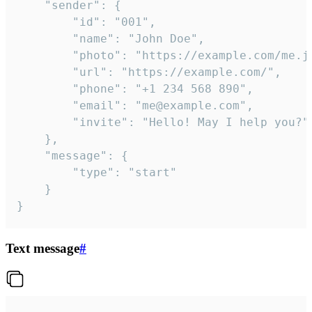
	"sender": {

		"id": "001",

		"name": "John Doe",

		"photo": "https://example.com/me.jpg",

		"url": "https://example.com/",

		"phone": "+1 234 568 890",

		"email": "me@example.com",

		"invite": "Hello! May I help you?"

	},

	"message": {

		"type": "start"

	}

}
Text message
#