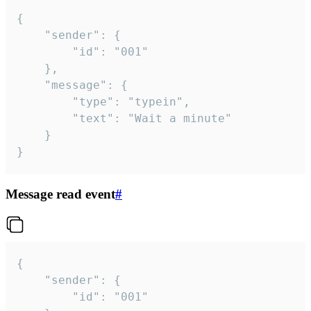
{

	"sender": {

		"id": "001"

	},

	"message": {

		"type": "typein",

		"text": "Wait a minute"

	}

}
Message read event
#
{

	"sender": {

		"id": "001"
