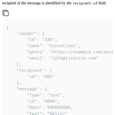
recipient of the message is identified by the
field.
recipient.id
{

	"sender": {

		"id": "XXX",

		"name": "Consultant",

		"photo": "https://example.com/avatar.png",

		"email": "info@jivosite.com"

	},

	"recipient": {

		"id": "001"

	},

	"message": {

		"type": "text",

		"id": "0000",

		"date": 946684800,

		"text": "Hello!"
