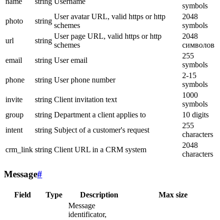
name
string
Username
symbols
User avatar URL, valid https or http
2048
photo
string
schemes
symbols
User page URL, valid https or http
2048
url
string
schemes
символов
255
email
string
User email
symbols
2-15
phone
string
User phone number
symbols
1000
invite
string
Client invitation text
symbols
group
string
Department a client applies to
10 digits
255
intent
string
Subject of a customer's request
characters
2048
crm_link
string
Client URL in a CRM system
characters
Message
#
Field
Type
Description
Max size
Message
identificator,