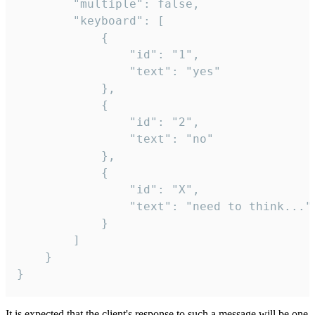
		"multiple": false,

		"keyboard": [

			{

				"id": "1",

				"text": "yes"

			},

			{

				"id": "2",

				"text": "no"

			},

			{

				"id": "X",

				"text": "need to think..."

			}

		]

	}

}
It is expected that the client's response to such a message will be one