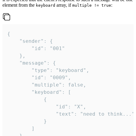
element from the
array, if
:
keyboard
multiple != true
{

	"sender": {

		"id": "001"

	},

	"message": {

		"type": "keyboard",

		"id": "0009",

		"multiple": false,

		"keyboard": [

			{

				"id": "X",

				"text": "need to think..."

			}

		]

	}
