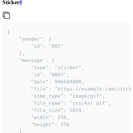
Sticker
#
{

	"sender": {

		"id": "001"

	},

	"message": {

		"type": "sticker",

		"id": "0003",

		"date": 946684800,

		"file": "https://example.com/sticker.gif",

		"mime_type": "image/gif",

		"file_name": "sticker.gif",

		"file_size": 1024,

		"width": 256,

		"height": 256

	}
