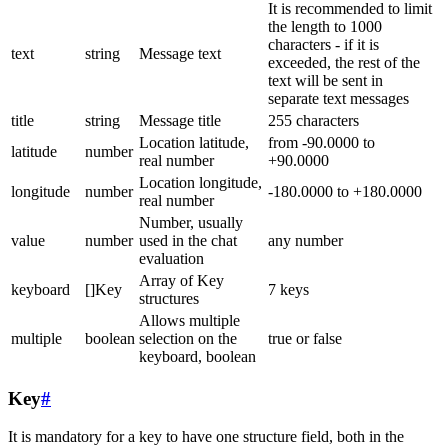
It is recommended to limit
the length to 1000
characters - if it is
text
string
Message text
exceeded, the rest of the
text will be sent in
separate text messages
title
string
Message title
255 characters
Location latitude,
from -90.0000 to
latitude
number
real number
+90.0000
Location longitude,
longitude
number
-180.0000 to +180.0000
real number
Number, usually
value
number
used in the chat
any number
evaluation
Array of Key
keyboard
[]Key
7 keys
structures
Allows multiple
multiple
boolean
selection on the
true or false
keyboard, boolean
Key
#
It is mandatory for a key to have one structure field, both in the