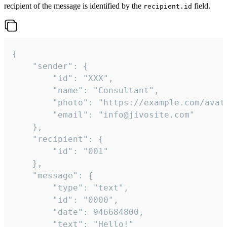
recipient of the message is identified by the
field.
recipient.id
{

	"sender": {

		"id": "XXX",

		"name": "Consultant",

		"photo": "https://example.com/avatar.png",

		"email": "info@jivosite.com"

	},

	"recipient": {

		"id": "001"

	},

	"message": {

		"type": "text",

		"id": "0000",

		"date": 946684800,

		"text": "Hello!"
