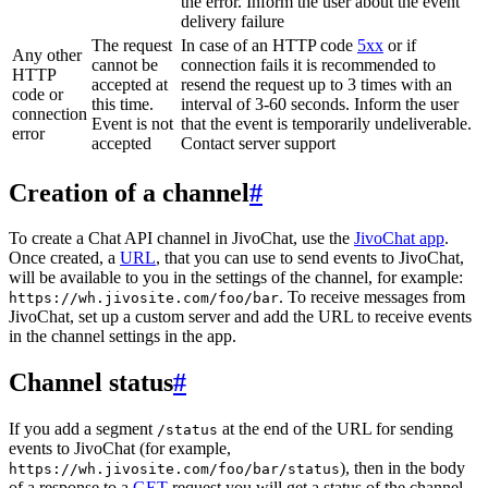
the error. Inform the user about the event
delivery failure
The request
In case of an HTTP code
5xx
or if
Any other
cannot be
connection fails it is recommended to
HTTP
accepted at
resend the request up to 3 times with an
code or
this time.
interval of 3-60 seconds. Inform the user
connection
Event is not
that the event is temporarily undeliverable.
error
accepted
Contact server support
Creation of a channel
#
To create a Chat API channel in JivoChat, use the
JivoChat app
.
Once created, a
URL
, that you can use to send events to JivoChat,
will be available to you in the settings of the channel, for example:
. To receive messages from
https://wh.jivosite.com/foo/bar
JivoChat, set up a custom server and add the URL to receive events
in the channel settings in the app.
Channel status
#
If you add a segment
at the end of the URL for sending
/status
events to JivoChat (for example,
), then in the body
https://wh.jivosite.com/foo/bar/status
of a response to a
GET
-request you will get a status of the channel,