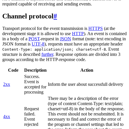
required capable of receiving and sending events.
Channel protocol
#
Transport protocol for the event transmission is
HTTPS
(at the
development stage it is allowed to use
HTTP
). An event is contained
in a body of a
POST
-request in
JSON
format (note: text encoding in
JSON format is
UTF-8
), requests must have an appropriate header
. Event
Content-Type: application/json; charset=utf-8
structure is described
further
. Response options are divided into 3
groups according to the HTTP-response code.
Code
Description
Action
Success.
Event is
2xx
Inform the user about successfull delivery
accepted for
processing
There may be a description of the error
(type of content Content-Type: text/plain;
Request
charset=utf-8) in the body of the response.
failed.
This event should not be resubmitted. It is
4xx
Event
necessary to find and correct the error of
rejected
the program or channel settings that led to