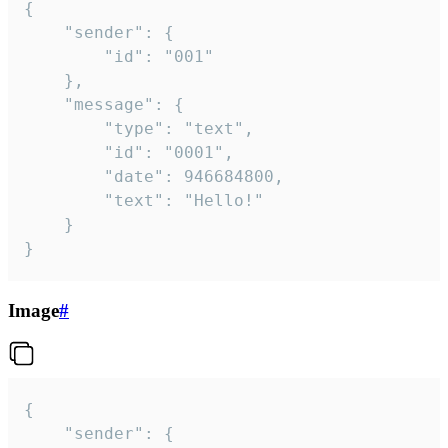
{

	"sender": {

		"id": "001"

	},

	"message": {

		"type": "text",

		"id": "0001",

		"date": 946684800,

		"text": "Hello!"

	}

}
Image
#
{

	"sender": {
