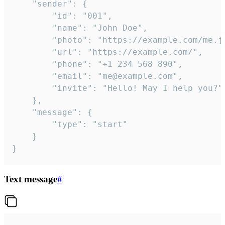
	"sender": {

		"id": "001",

		"name": "John Doe",

		"photo": "https://example.com/me.jpg",

		"url": "https://example.com/",

		"phone": "+1 234 568 890",

		"email": "me@example.com",

		"invite": "Hello! May I help you?"

	},

	"message": {

		"type": "start"

	}

}
Text message
#