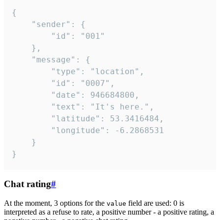
{

	"sender": {

		"id": "001"

	},

	"message": {

		"type": "location",

		"id": "0007",

		"date": 946684800,

		"text": "It's here.",

		"latitude": 53.3416484,

		"longitude": -6.2868531

	}

}
Chat rating
#
At the moment, 3 options for the
field are used: 0 is
value
interpreted as a refuse to rate, a positive number - a positive rating, a