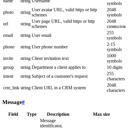
name
string
Username
symbols
User avatar URL, valid https or http
2048
photo
string
schemes
symbols
User page URL, valid https or http
2048
url
string
schemes
символов
255
email
string
User email
symbols
2-15
phone
string
User phone number
symbols
1000
invite
string
Client invitation text
symbols
group
string
Department a client applies to
10 digits
255
intent
string
Subject of a customer's request
characters
2048
crm_link
string
Client URL in a CRM system
characters
Message
#
Field
Type
Description
Max size
Message
identificator,