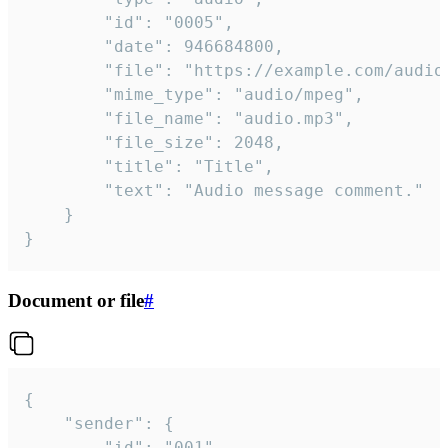
		"id": "0005",

		"date": 946684800,

		"file": "https://example.com/audio.mp3",

		"mime_type": "audio/mpeg",

		"file_name": "audio.mp3",

		"file_size": 2048,

		"title": "Title",

		"text": "Audio message comment."

	}

}
Document or file
#
{

	"sender": {

		"id": "001"
