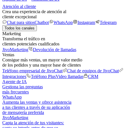
Atención al cliente
Crea una experiencia de atención al
cliente excepcional
Chat para sitios
Chatbot
WhatsApp
Instagram
Telegram
Todos los canales
Marketing
Transforma el tráfico en
clientes potenciales cualificados
JivoMarketing
Devolución de llamadas
Ventas
Consigue más ventas, un mayor valor medio
de los pedidos y una mayor base de clientes
Teléfono empresarial de JivoChat
Chat de equipos de JivoChat
Integraciones
Teléfono Plus
Video llamadas
CRM
Agente de IA
Gestiona las preguntas
más frecuentes
WhatsApp
Aumenta las ventas y ofrece asistencia
a tus clientes a través de su aplicación
de mensajería preferida
JivoMarketing
Capta la atención de tus visitantes:
capta su interés antes de que se