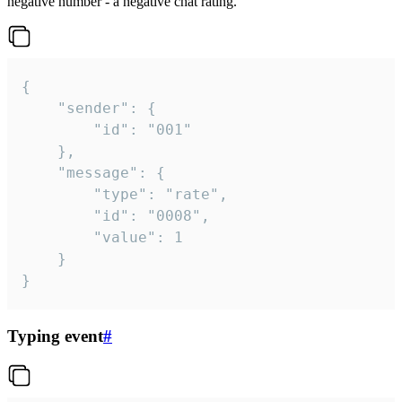
negative number - a negative chat rating.
{

	"sender": {

		"id": "001"

	},

	"message": {

		"type": "rate",

		"id": "0008",

		"value": 1

	}

}
Typing event
#