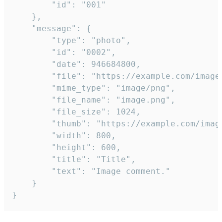
		"id": "001"

	},

	"message": {

		"type": "photo",

		"id": "0002",

		"date": 946684800,

		"file": "https://example.com/image.png",

		"mime_type": "image/png",

		"file_name": "image.png",

		"file_size": 1024,

		"thumb": "https://example.com/image_thumb.png",

		"width": 800,

		"height": 600,

		"title": "Title",

		"text": "Image comment."

	}

}