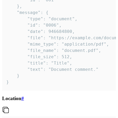
	},

	"message": {

		"type": "document",

		"id": "0006",

		"date": 946684800,

		"file": "https://example.com/document.pdf",

		"mime_type": "application/pdf",

		"file_name": "document.pdf",

		"file_size": 512,

		"title": "Title",

		"text": "Document comment."

	}

}
Location
#