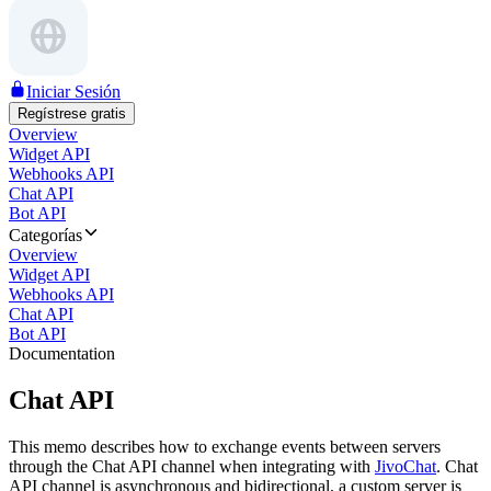
Iniciar Sesión
Regístrese gratis
Overview
Widget API
Webhooks API
Chat API
Bot API
Categorías
Overview
Widget API
Webhooks API
Chat API
Bot API
Documentation
Chat API
This memo describes how to exchange events between servers
through the Chat API channel when integrating with
JivoChat
. Chat
API channel is asynchronous and bidirectional, a custom server is