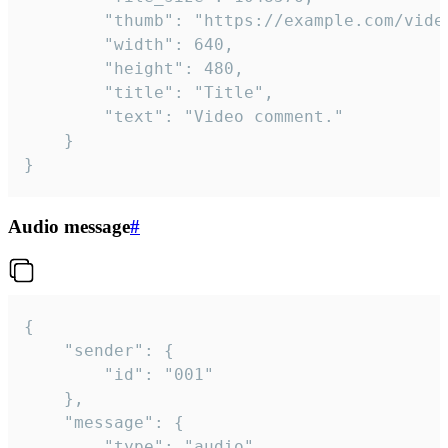
		"thumb": "https://example.com/video_thumb.png",

		"width": 640,

		"height": 480,

		"title": "Title",

		"text": "Video comment."

	}

}
Audio message
#
{

	"sender": {

		"id": "001"

	},

	"message": {

		"type": "audio",
