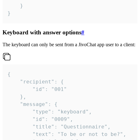
	}

}
Keyboard with answer options
#
The keyboard can only be sent from a JivoChat app user to a client:
{

	"recipient": {

		"id": "001"

	},

	"message": {

		"type": "keyboard",

		"id": "0009",

		"title": "Questionnaire",

		"text": "To be or not to be?",
