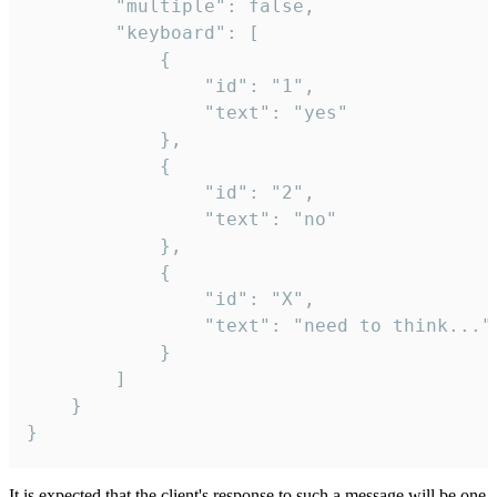
		"multiple": false,

		"keyboard": [

			{

				"id": "1",

				"text": "yes"

			},

			{

				"id": "2",

				"text": "no"

			},

			{

				"id": "X",

				"text": "need to think..."

			}

		]

	}

}
It is expected that the client's response to such a message will be one