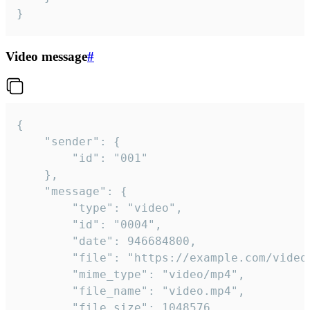
}
Video message
#
{

	"sender": {

		"id": "001"

	},

	"message": {

		"type": "video",

		"id": "0004",

		"date": 946684800,

		"file": "https://example.com/video.mp4",

		"mime_type": "video/mp4",

		"file_name": "video.mp4",

		"file_size": 1048576,
