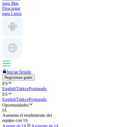
para Mac
Descargar
para Linux
Iniciar Sesión
Regístrese gratis
ES
English
Türkçe
Português
ES
English
Türkçe
Português
Oportunidades
IA
Aumenta el rendimiento del
equipo con IA
Agente de IA
Asistente de IA