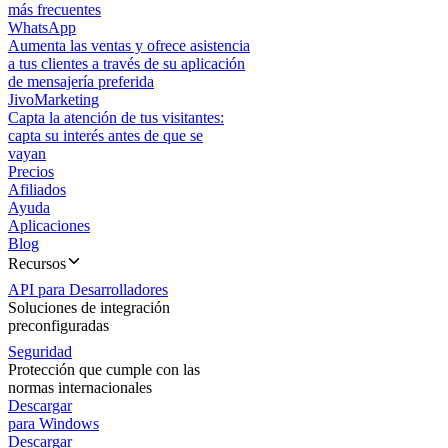
más frecuentes
WhatsApp
Aumenta las ventas y ofrece asistencia
a tus clientes a través de su aplicación
de mensajería preferida
JivoMarketing
Capta la atención de tus visitantes:
capta su interés antes de que se
vayan
Precios
Afiliados
Ayuda
Aplicaciones
Blog
Recursos
API para Desarrolladores
Soluciones de integración
preconfiguradas
Seguridad
Protección que cumple con las
normas internacionales
Descargar
para Windows
Descargar