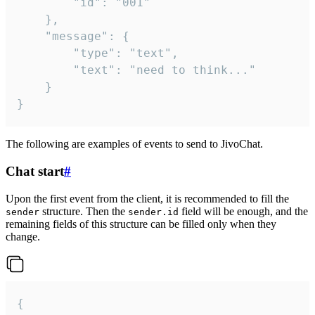
		"id": "001"

	},

	"message": {

		"type": "text",

		"text": "need to think..."

	}

}
The following are examples of events to send to JivoChat.
Chat start
#
Upon the first event from the client, it is recommended to fill the
structure. Then the
field will be enough, and the
sender
sender.id
remaining fields of this structure can be filled only when they
change.
{
