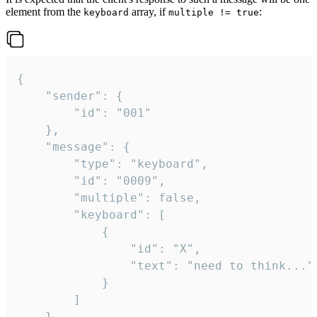
element from the
array, if
:
keyboard
multiple != true
{

	"sender": {

		"id": "001"

	},

	"message": {

		"type": "keyboard",

		"id": "0009",

		"multiple": false,

		"keyboard": [

			{

				"id": "X",

				"text": "need to think..."

			}

		]

	}
