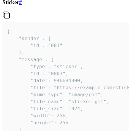
Sticker
#
{

	"sender": {

		"id": "001"

	},

	"message": {

		"type": "sticker",

		"id": "0003",

		"date": 946684800,

		"file": "https://example.com/sticker.gif",

		"mime_type": "image/gif",

		"file_name": "sticker.gif",

		"file_size": 1024,

		"width": 256,

		"height": 256

	}
