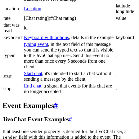
latitude
location
Location
longitude
rate
[Chat rating](#Chat rating)
value
that was
id
read
keyboard
Keyboard with options
, details in the example
keyboard
typing event
, in the text field of this message
you can send the typed text so that it is visible
typein
to the JivoChat app user. Send this event no
-
more than once every 5 seconds from one
client
Start chat
, it's intended to start a chat without
start
-
sending a message by the client
End chat
, a signal that events for this chat are
stop
-
no longer accepted
Event Examples
#
JivoChat Event Examples
#
If at least one sender property is defined for the JivoChat user, a
field with this information is added to the event. The
sender