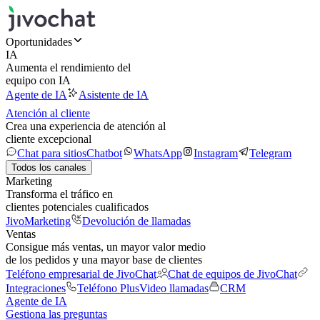
Oportunidades
IA
Aumenta el rendimiento del
equipo con IA
Agente de IA
Asistente de IA
Atención al cliente
Crea una experiencia de atención al
cliente excepcional
Chat para sitios
Chatbot
WhatsApp
Instagram
Telegram
Todos los canales
Marketing
Transforma el tráfico en
clientes potenciales cualificados
JivoMarketing
Devolución de llamadas
Ventas
Consigue más ventas, un mayor valor medio
de los pedidos y una mayor base de clientes
Teléfono empresarial de JivoChat
Chat de equipos de JivoChat
Integraciones
Teléfono Plus
Video llamadas
CRM
Agente de IA
Gestiona las preguntas