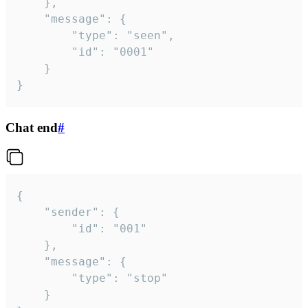
	},

	"message": {

		"type": "seen",

		"id": "0001"

	}

}
Chat end
#
{

	"sender": {

		"id": "001"

	},

	"message": {

		"type": "stop"

	}
