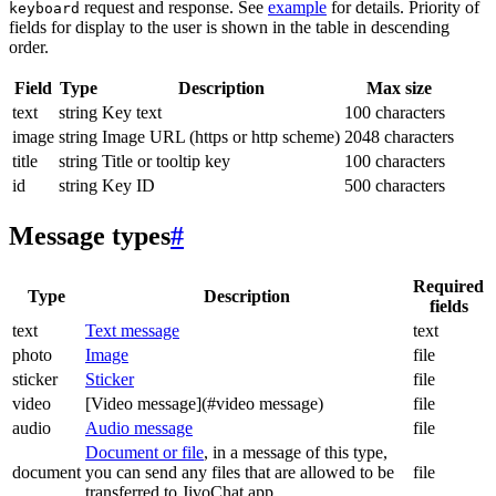
request and response. See
example
for details. Priority of
keyboard
fields for display to the user is shown in the table in descending
order.
Field
Type
Description
Max size
text
string
Key text
100 characters
image
string
Image URL (https or http scheme)
2048 characters
title
string
Title or tooltip key
100 characters
id
string
Key ID
500 characters
Message types
#
Required
Type
Description
fields
text
Text message
text
photo
Image
file
sticker
Sticker
file
video
[Video message](#video message)
file
audio
Audio message
file
Document or file
, in a message of this type,
document
you can send any files that are allowed to be
file
transferred to JivoChat app