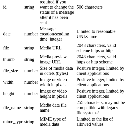
required if you
id
string
want to change the
500 characters
status of a message
after it has been
sent
Message
Limited to reasonable
date
number
creation/sending
UNIX time
time, integer
2048 characters, valid
file
string
Media URL
scheme https or http
Media preview
2048 characters, valid
thumb
string
image URL
https or http scheme
Size of media data
Positive integer, limited by
file_size
number
in octets (bytes)
client applications
Image or video
Positive integer, limited by
width
number
width in pixels
client applications
Image or video
Positive integer, limited by
height
number
height in pixels
client applications
255 characters, may not be
Media data file
file_name
string
compatible with legacy
name
file systems!
MIME type of
Limited to the list of
mime_type
string
media data
allowed values