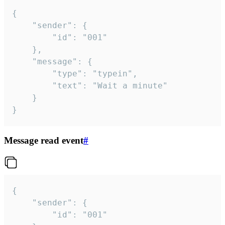
{

	"sender": {

		"id": "001"

	},

	"message": {

		"type": "typein",

		"text": "Wait a minute"

	}

}
Message read event
#
{

	"sender": {

		"id": "001"
