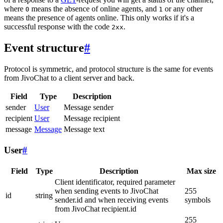
where
means the absence of online agents, and
or any other
0
1
means the presence of agents online. This only works if it's a
successful response with the code
.
2xx
Event structure
#
Protocol is symmetric, and protocol structure is the same for events
from JivoChat to a client server and back.
Field
Type
Description
sender
User
Message sender
recipient
User
Message recipient
message
Message
Message text
User
#
Field
Type
Description
Max size
Client identificator, required parameter
when sending events to JivoChat
255
id
string
sender.id and when receiving events
symbols
from JivoChat recipient.id
255