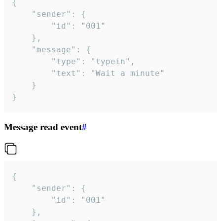
{

	"sender": {

		"id": "001"

	},

	"message": {

		"type": "typein",

		"text": "Wait a minute"

	}

}
Message read event
#
{

	"sender": {

		"id": "001"

	},
