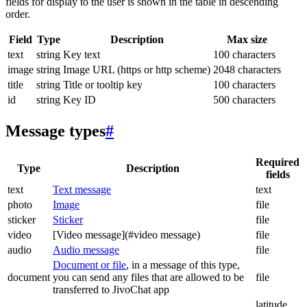
fields for display to the user is shown in the table in descending
order.
Field
Type
Description
Max size
text
string
Key text
100 characters
image
string
Image URL (https or http scheme)
2048 characters
title
string
Title or tooltip key
100 characters
id
string
Key ID
500 characters
Message types
#
Required
Type
Description
fields
text
Text message
text
photo
Image
file
sticker
Sticker
file
video
[Video message](#video message)
file
audio
Audio message
file
Document or file
, in a message of this type,
document
you can send any files that are allowed to be
file
transferred to JivoChat app
latitude