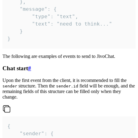
	},

	"message": {

		"type": "text",

		"text": "need to think..."

	}

}
The following are examples of events to send to JivoChat.
Chat start
#
Upon the first event from the client, it is recommended to fill the
structure. Then the
field will be enough, and the
sender
sender.id
remaining fields of this structure can be filled only when they
change.
{

	"sender": {
