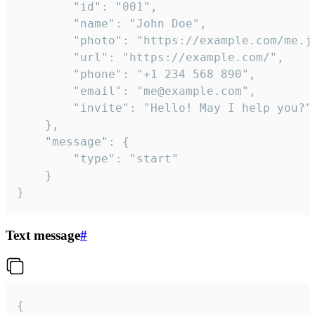
		"id": "001",

		"name": "John Doe",

		"photo": "https://example.com/me.jpg",

		"url": "https://example.com/",

		"phone": "+1 234 568 890",

		"email": "me@example.com",

		"invite": "Hello! May I help you?"

	},

	"message": {

		"type": "start"

	}

}
Text message
#
{
