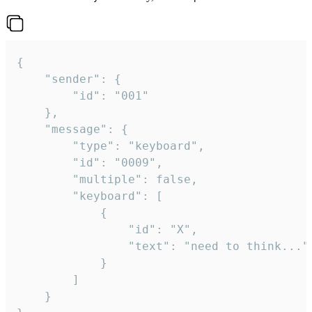
{

	"sender": {

		"id": "001"

	},

	"message": {

		"type": "keyboard",

		"id": "0009",

		"multiple": false,

		"keyboard": [

			{

				"id": "X",

				"text": "need to think..."

			}

		]

	}
