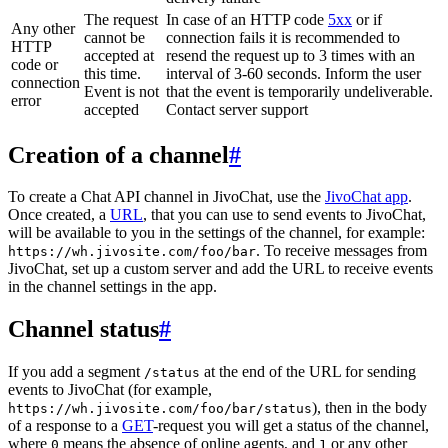
The request
In case of an HTTP code
5xx
or if
Any other
cannot be
connection fails it is recommended to
HTTP
accepted at
resend the request up to 3 times with an
code or
this time.
interval of 3-60 seconds. Inform the user
connection
Event is not
that the event is temporarily undeliverable.
error
accepted
Contact server support
Creation of a channel
#
To create a Chat API channel in JivoChat, use the
JivoChat app
.
Once created, a
URL
, that you can use to send events to JivoChat,
will be available to you in the settings of the channel, for example:
. To receive messages from
https://wh.jivosite.com/foo/bar
JivoChat, set up a custom server and add the URL to receive events
in the channel settings in the app.
Channel status
#
If you add a segment
at the end of the URL for sending
/status
events to JivoChat (for example,
), then in the body
https://wh.jivosite.com/foo/bar/status
of a response to a
GET
-request you will get a status of the channel,
where
means the absence of online agents, and
or any other
0
1