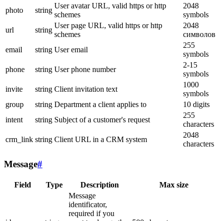
User avatar URL, valid https or http
2048
photo
string
schemes
symbols
User page URL, valid https or http
2048
url
string
schemes
символов
255
email
string
User email
symbols
2-15
phone
string
User phone number
symbols
1000
invite
string
Client invitation text
symbols
group
string
Department a client applies to
10 digits
255
intent
string
Subject of a customer's request
characters
2048
crm_link
string
Client URL in a CRM system
characters
Message
#
Field
Type
Description
Max size
Message
identificator,
required if you