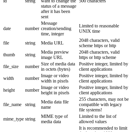
id
string
want to change the
500 characters
status of a message
after it has been
sent
Message
Limited to reasonable
date
number
creation/sending
UNIX time
time, integer
2048 characters, valid
file
string
Media URL
scheme https or http
Media preview
2048 characters, valid
thumb
string
image URL
https or http scheme
Size of media data
Positive integer, limited by
file_size
number
in octets (bytes)
client applications
Image or video
Positive integer, limited by
width
number
width in pixels
client applications
Image or video
Positive integer, limited by
height
number
height in pixels
client applications
255 characters, may not be
Media data file
file_name
string
compatible with legacy
name
file systems!
MIME type of
Limited to the list of
mime_type
string
media data
allowed values
It is recommended to limit