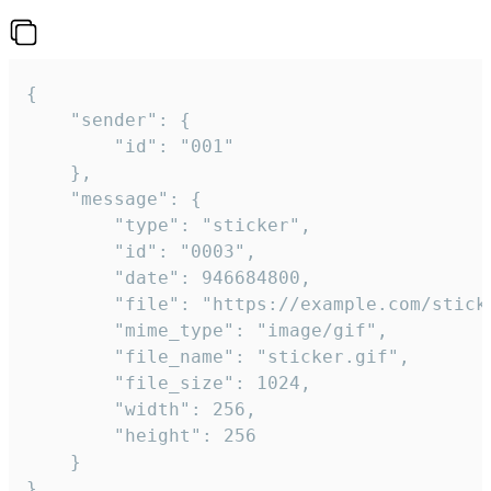
{

	"sender": {

		"id": "001"

	},

	"message": {

		"type": "sticker",

		"id": "0003",

		"date": 946684800,

		"file": "https://example.com/sticker.gif",

		"mime_type": "image/gif",

		"file_name": "sticker.gif",

		"file_size": 1024,

		"width": 256,

		"height": 256

	}

}