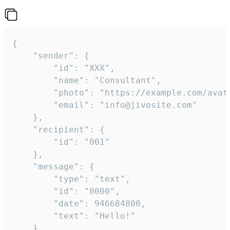
{

	"sender": {

		"id": "XXX",

		"name": "Consultant",

		"photo": "https://example.com/avatar.png",

		"email": "info@jivosite.com"

	},

	"recipient": {

		"id": "001"

	},

	"message": {

		"type": "text",

		"id": "0000",

		"date": 946684800,

		"text": "Hello!"

	}
