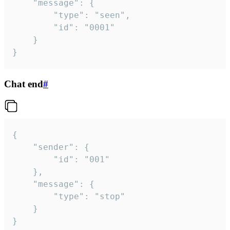
	"message": {

		"type": "seen",

		"id": "0001"

	}

}
Chat end
#
{

	"sender": {

		"id": "001"

	},

	"message": {

		"type": "stop"

	}

}