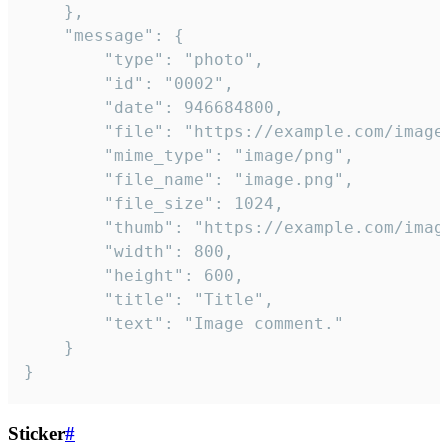
	},

	"message": {

		"type": "photo",

		"id": "0002",

		"date": 946684800,

		"file": "https://example.com/image.png",

		"mime_type": "image/png",

		"file_name": "image.png",

		"file_size": 1024,

		"thumb": "https://example.com/image_thumb.png",

		"width": 800,

		"height": 600,

		"title": "Title",

		"text": "Image comment."

	}

}
Sticker
#