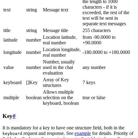
the length to 1000
characters - if it is
text
string
Message text
exceeded, the rest of the
text will be sent in
separate text messages
title
string
Message title
255 characters
Location latitude,
from -90.0000 to
latitude
number
real number
+90.0000
Location longitude,
longitude
number
-180.0000 to +180.0000
real number
Number, usually
value
number
used in the chat
any number
evaluation
Array of Key
keyboard
[]Key
7 keys
structures
Allows multiple
multiple
boolean
selection on the
true or false
keyboard, boolean
Key
#
It is mandatory for a key to have one structure field, both in the
request and response. See
example
for details. Priority of
keyboard