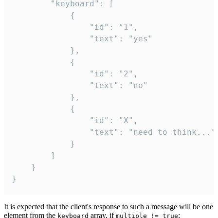
		"keyboard": [

			{

				"id": "1",

				"text": "yes"

			},

			{

				"id": "2",

				"text": "no"

			},

			{

				"id": "X",

				"text": "need to think..."

			}

		]

	}

}
It is expected that the client's response to such a message will be one
element from the
array, if
:
keyboard
multiple != true