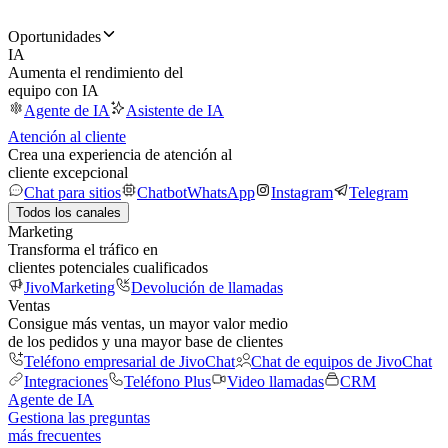
Oportunidades
IA
Aumenta el rendimiento del
equipo con IA
Agente de IA
Asistente de IA
Atención al cliente
Crea una experiencia de atención al
cliente excepcional
Chat para sitios
Chatbot
WhatsApp
Instagram
Telegram
Todos los canales
Marketing
Transforma el tráfico en
clientes potenciales cualificados
JivoMarketing
Devolución de llamadas
Ventas
Consigue más ventas, un mayor valor medio
de los pedidos y una mayor base de clientes
Teléfono empresarial de JivoChat
Chat de equipos de JivoChat
Integraciones
Teléfono Plus
Video llamadas
CRM
Agente de IA
Gestiona las preguntas
más frecuentes