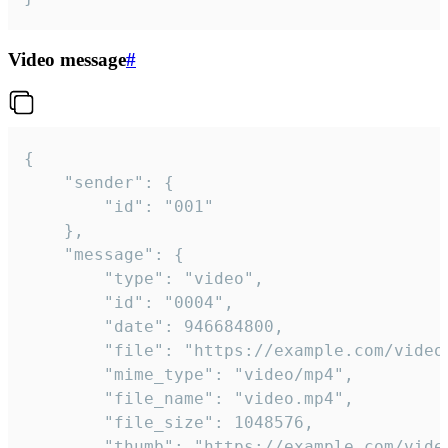
Video message
#
{

	"sender": {

		"id": "001"

	},

	"message": {

		"type": "video",

		"id": "0004",

		"date": 946684800,

		"file": "https://example.com/video.mp4",

		"mime_type": "video/mp4",

		"file_name": "video.mp4",

		"file_size": 1048576,

		"thumb": "https://example.com/video_thumb.png",
