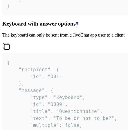
}
Keyboard with answer options
#
The keyboard can only be sent from a JivoChat app user to a client:
{

	"recipient": {

		"id": "001"

	},

	"message": {

		"type": "keyboard",

		"id": "0009",

		"title": "Questionnaire",

		"text": "To be or not to be?",

		"multiple": false,
