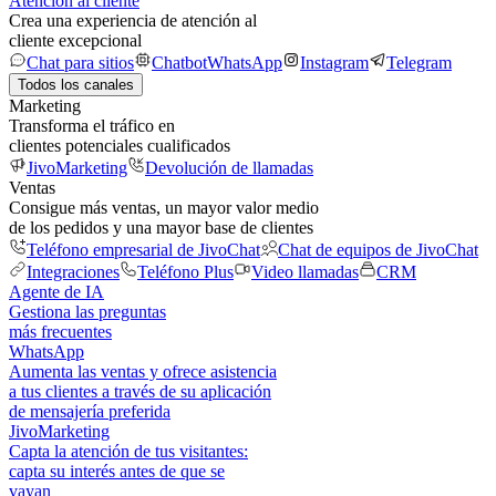
Atención al cliente
Crea una experiencia de atención al
cliente excepcional
Chat para sitios
Chatbot
WhatsApp
Instagram
Telegram
Todos los canales
Marketing
Transforma el tráfico en
clientes potenciales cualificados
JivoMarketing
Devolución de llamadas
Ventas
Consigue más ventas, un mayor valor medio
de los pedidos y una mayor base de clientes
Teléfono empresarial de JivoChat
Chat de equipos de JivoChat
Integraciones
Teléfono Plus
Video llamadas
CRM
Agente de IA
Gestiona las preguntas
más frecuentes
WhatsApp
Aumenta las ventas y ofrece asistencia
a tus clientes a través de su aplicación
de mensajería preferida
JivoMarketing
Capta la atención de tus visitantes:
capta su interés antes de que se
vayan