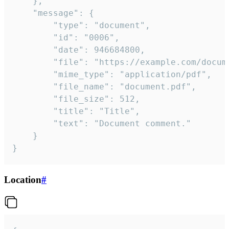
	},

	"message": {

		"type": "document",

		"id": "0006",

		"date": 946684800,

		"file": "https://example.com/document.pdf",

		"mime_type": "application/pdf",

		"file_name": "document.pdf",

		"file_size": 512,

		"title": "Title",

		"text": "Document comment."

	}

}
Location
#