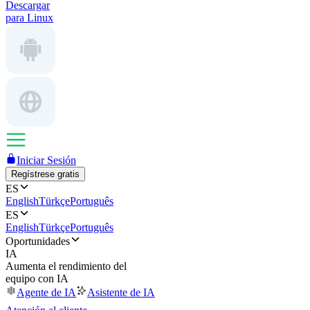
Descargar
para Linux
Iniciar Sesión
Regístrese gratis
ES
English
Türkçe
Português
ES
English
Türkçe
Português
Oportunidades
IA
Aumenta el rendimiento del
equipo con IA
Agente de IA
Asistente de IA