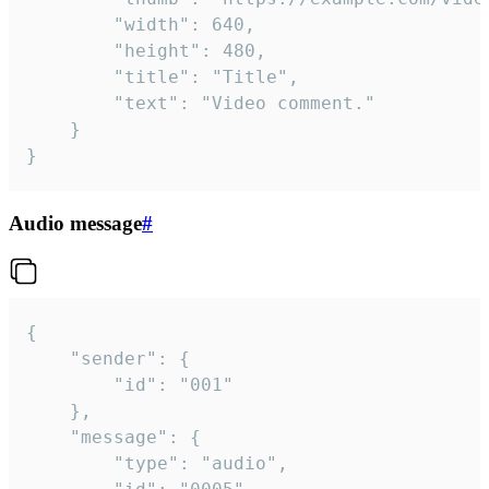
		"width": 640,

		"height": 480,

		"title": "Title",

		"text": "Video comment."

	}

}
Audio message
#
{

	"sender": {

		"id": "001"

	},

	"message": {

		"type": "audio",
