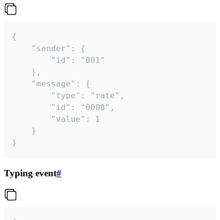
{

	"sender": {

		"id": "001"

	},

	"message": {

		"type": "rate",

		"id": "0008",

		"value": 1

	}

}
Typing event
#