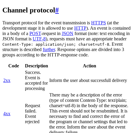
Channel protocol
#
Transport protocol for the event transmission is
HTTPS
(at the
development stage it is allowed to use
HTTP
). An event is contained
in a body of a
POST
-request in
JSON
format (note: text encoding in
JSON format is
UTF-8
), requests must have an appropriate header
. Event
Content-Type: application/json; charset=utf-8
structure is described
further
. Response options are divided into 3
groups according to the HTTP-response code.
Code
Description
Action
Success.
Event is
2xx
Inform the user about successfull delivery
accepted for
processing
There may be a description of the error
(type of content Content-Type: text/plain;
Request
charset=utf-8) in the body of the response.
failed.
This event should not be resubmitted. It is
4xx
Event
necessary to find and correct the error of
rejected
the program or channel settings that led to
the error. Inform the user about the event
delivery failure