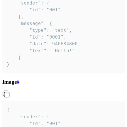
	"sender": {

		"id": "001"

	},

	"message": {

		"type": "text",

		"id": "0001",

		"date": 946684800,

		"text": "Hello!"

	}

}
Image
#
{

	"sender": {

		"id": "001"
