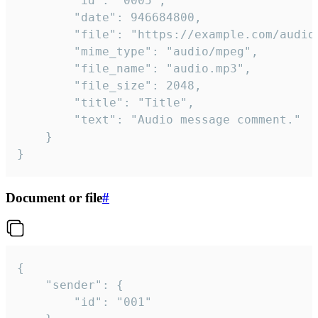
		"id": "0005",

		"date": 946684800,

		"file": "https://example.com/audio.mp3",

		"mime_type": "audio/mpeg",

		"file_name": "audio.mp3",

		"file_size": 2048,

		"title": "Title",

		"text": "Audio message comment."

	}

}
Document or file
#
{

	"sender": {

		"id": "001"
