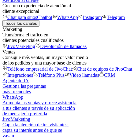
Atención al cliente
Crea una experiencia de atención al
cliente excepcional
Chat para sitios
Chatbot
WhatsApp
Instagram
Telegram
Todos los canales
Marketing
Transforma el tráfico en
clientes potenciales cualificados
JivoMarketing
Devolución de llamadas
Ventas
Consigue más ventas, un mayor valor medio
de los pedidos y una mayor base de clientes
Teléfono empresarial de JivoChat
Chat de equipos de JivoChat
Integraciones
Teléfono Plus
Video llamadas
CRM
Agente de IA
Gestiona las preguntas
más frecuentes
WhatsApp
Aumenta las ventas y ofrece asistencia
a tus clientes a través de su aplicación
de mensajería preferida
JivoMarketing
Capta la atención de tus visitantes:
capta su interés antes de que se
vayan