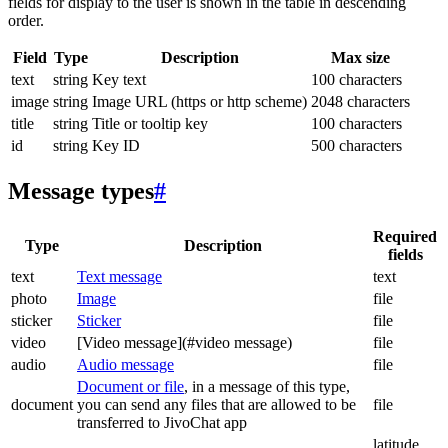
fields for display to the user is shown in the table in descending
order.
Field
Type
Description
Max size
text
string
Key text
100 characters
image
string
Image URL (https or http scheme)
2048 characters
title
string
Title or tooltip key
100 characters
id
string
Key ID
500 characters
Message types
#
Required
Type
Description
fields
text
Text message
text
photo
Image
file
sticker
Sticker
file
video
[Video message](#video message)
file
audio
Audio message
file
Document or file
, in a message of this type,
document
you can send any files that are allowed to be
file
transferred to JivoChat app
latitude