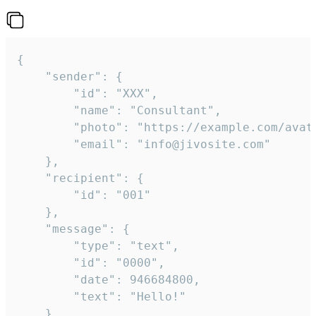
{

	"sender": {

		"id": "XXX",

		"name": "Consultant",

		"photo": "https://example.com/avatar.png",

		"email": "info@jivosite.com"

	},

	"recipient": {

		"id": "001"

	},

	"message": {

		"type": "text",

		"id": "0000",

		"date": 946684800,

		"text": "Hello!"

	}
