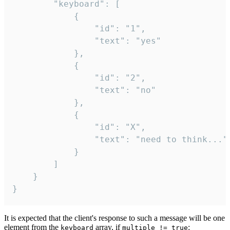
		"keyboard": [

			{

				"id": "1",

				"text": "yes"

			},

			{

				"id": "2",

				"text": "no"

			},

			{

				"id": "X",

				"text": "need to think..."

			}

		]

	}

}
It is expected that the client's response to such a message will be one
element from the
array, if
:
keyboard
multiple != true