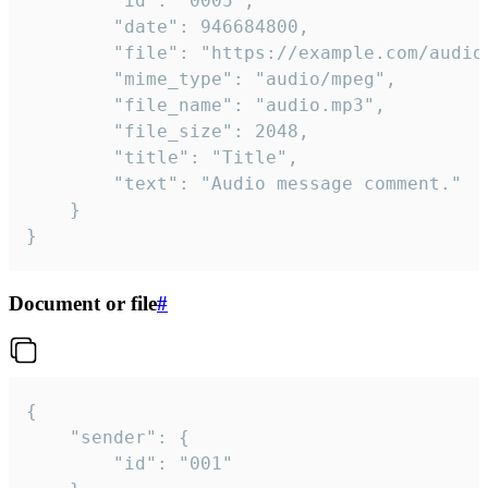
		"id": "0005",

		"date": 946684800,

		"file": "https://example.com/audio.mp3",

		"mime_type": "audio/mpeg",

		"file_name": "audio.mp3",

		"file_size": 2048,

		"title": "Title",

		"text": "Audio message comment."

	}

}
Document or file
#
{

	"sender": {

		"id": "001"
