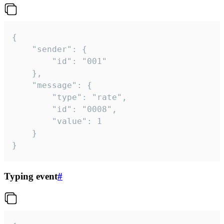
{

	"sender": {

		"id": "001"

	},

	"message": {

		"type": "rate",

		"id": "0008",

		"value": 1

	}

}
Typing event
#