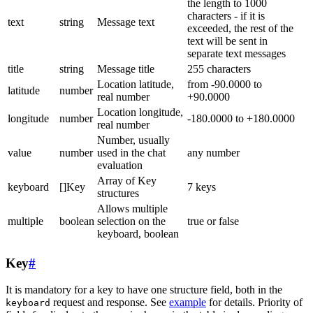
the length to 1000
characters - if it is
text
string
Message text
exceeded, the rest of the
text will be sent in
separate text messages
title
string
Message title
255 characters
Location latitude,
from -90.0000 to
latitude
number
real number
+90.0000
Location longitude,
longitude
number
-180.0000 to +180.0000
real number
Number, usually
value
number
used in the chat
any number
evaluation
Array of Key
keyboard
[]Key
7 keys
structures
Allows multiple
multiple
boolean
selection on the
true or false
keyboard, boolean
Key
#
It is mandatory for a key to have one structure field, both in the
request and response. See
example
for details. Priority of
keyboard