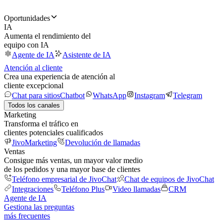
Oportunidades
IA
Aumenta el rendimiento del
equipo con IA
Agente de IA
Asistente de IA
Atención al cliente
Crea una experiencia de atención al
cliente excepcional
Chat para sitios
Chatbot
WhatsApp
Instagram
Telegram
Todos los canales
Marketing
Transforma el tráfico en
clientes potenciales cualificados
JivoMarketing
Devolución de llamadas
Ventas
Consigue más ventas, un mayor valor medio
de los pedidos y una mayor base de clientes
Teléfono empresarial de JivoChat
Chat de equipos de JivoChat
Integraciones
Teléfono Plus
Video llamadas
CRM
Agente de IA
Gestiona las preguntas
más frecuentes