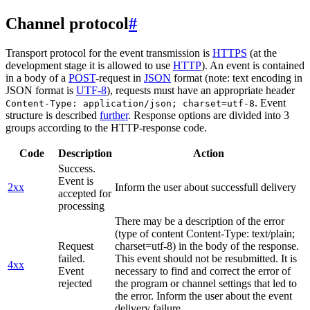
Channel protocol
#
Transport protocol for the event transmission is
HTTPS
(at the
development stage it is allowed to use
HTTP
). An event is contained
in a body of a
POST
-request in
JSON
format (note: text encoding in
JSON format is
UTF-8
), requests must have an appropriate header
. Event
Content-Type: application/json; charset=utf-8
structure is described
further
. Response options are divided into 3
groups according to the HTTP-response code.
Code
Description
Action
Success.
Event is
2xx
Inform the user about successfull delivery
accepted for
processing
There may be a description of the error
(type of content Content-Type: text/plain;
Request
charset=utf-8) in the body of the response.
failed.
This event should not be resubmitted. It is
4xx
Event
necessary to find and correct the error of
rejected
the program or channel settings that led to
the error. Inform the user about the event
delivery failure