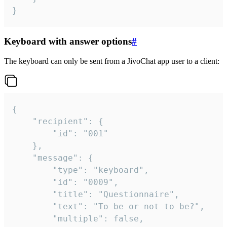
}
Keyboard with answer options
#
The keyboard can only be sent from a JivoChat app user to a client:
{

	"recipient": {

		"id": "001"

	},

	"message": {

		"type": "keyboard",

		"id": "0009",

		"title": "Questionnaire",

		"text": "To be or not to be?",

		"multiple": false,
