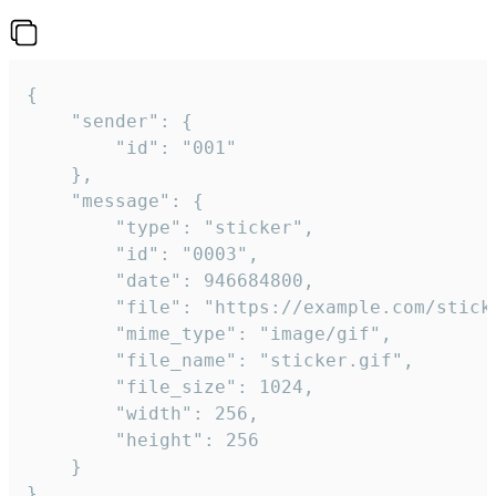
{

	"sender": {

		"id": "001"

	},

	"message": {

		"type": "sticker",

		"id": "0003",

		"date": 946684800,

		"file": "https://example.com/sticker.gif",

		"mime_type": "image/gif",

		"file_name": "sticker.gif",

		"file_size": 1024,

		"width": 256,

		"height": 256

	}

}