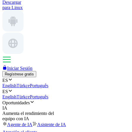
Descargar
para Linux
Iniciar Sesión
Regístrese gratis
ES
English
Türkçe
Português
ES
English
Türkçe
Português
Oportunidades
IA
Aumenta el rendimiento del
equipo con IA
Agente de IA
Asistente de IA