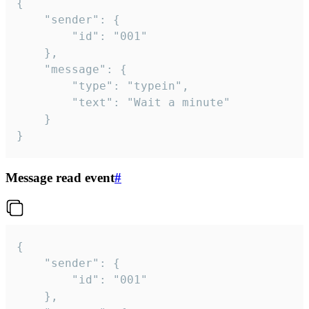
{

	"sender": {

		"id": "001"

	},

	"message": {

		"type": "typein",

		"text": "Wait a minute"

	}

}
Message read event
#
{

	"sender": {

		"id": "001"

	},
