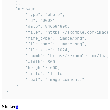
	},

	"message": {

		"type": "photo",

		"id": "0002",

		"date": 946684800,

		"file": "https://example.com/image.png",

		"mime_type": "image/png",

		"file_name": "image.png",

		"file_size": 1024,

		"thumb": "https://example.com/image_thumb.png",

		"width": 800,

		"height": 600,

		"title": "Title",

		"text": "Image comment."

	}

}
Sticker
#