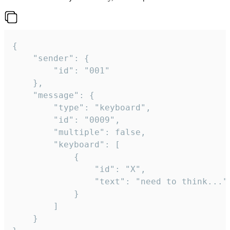
{

	"sender": {

		"id": "001"

	},

	"message": {

		"type": "keyboard",

		"id": "0009",

		"multiple": false,

		"keyboard": [

			{

				"id": "X",

				"text": "need to think..."

			}

		]

	}
