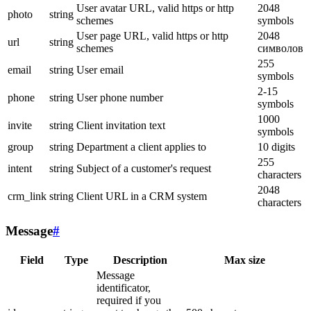
User avatar URL, valid https or http
2048
photo
string
schemes
symbols
User page URL, valid https or http
2048
url
string
schemes
символов
255
email
string
User email
symbols
2-15
phone
string
User phone number
symbols
1000
invite
string
Client invitation text
symbols
group
string
Department a client applies to
10 digits
255
intent
string
Subject of a customer's request
characters
2048
crm_link
string
Client URL in a CRM system
characters
Message
#
Field
Type
Description
Max size
Message
identificator,
required if you