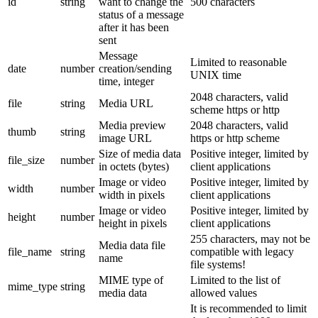
id
string
want to change the
500 characters
status of a message
after it has been
sent
Message
Limited to reasonable
date
number
creation/sending
UNIX time
time, integer
2048 characters, valid
file
string
Media URL
scheme https or http
Media preview
2048 characters, valid
thumb
string
image URL
https or http scheme
Size of media data
Positive integer, limited by
file_size
number
in octets (bytes)
client applications
Image or video
Positive integer, limited by
width
number
width in pixels
client applications
Image or video
Positive integer, limited by
height
number
height in pixels
client applications
255 characters, may not be
Media data file
file_name
string
compatible with legacy
name
file systems!
MIME type of
Limited to the list of
mime_type
string
media data
allowed values
It is recommended to limit