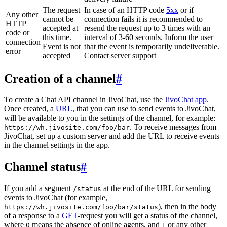
The request
In case of an HTTP code
5xx
or if
Any other
cannot be
connection fails it is recommended to
HTTP
accepted at
resend the request up to 3 times with an
code or
this time.
interval of 3-60 seconds. Inform the user
connection
Event is not
that the event is temporarily undeliverable.
error
accepted
Contact server support
Creation of a channel
#
To create a Chat API channel in JivoChat, use the
JivoChat app
.
Once created, a
URL
, that you can use to send events to JivoChat,
will be available to you in the settings of the channel, for example:
. To receive messages from
https://wh.jivosite.com/foo/bar
JivoChat, set up a custom server and add the URL to receive events
in the channel settings in the app.
Channel status
#
If you add a segment
at the end of the URL for sending
/status
events to JivoChat (for example,
), then in the body
https://wh.jivosite.com/foo/bar/status
of a response to a
GET
-request you will get a status of the channel,
where
means the absence of online agents, and
or any other
0
1