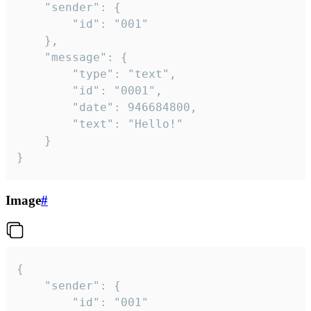
	"sender": {

		"id": "001"

	},

	"message": {

		"type": "text",

		"id": "0001",

		"date": 946684800,

		"text": "Hello!"

	}

}
Image
#
{

	"sender": {

		"id": "001"
