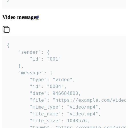
Video message
#
{

	"sender": {

		"id": "001"

	},

	"message": {

		"type": "video",

		"id": "0004",

		"date": 946684800,

		"file": "https://example.com/video.mp4",

		"mime_type": "video/mp4",

		"file_name": "video.mp4",

		"file_size": 1048576,

		"thumb": "https://example.com/video_thumb.png",
