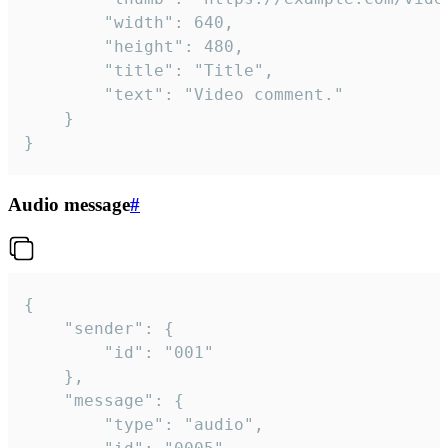
		"width": 640,

		"height": 480,

		"title": "Title",

		"text": "Video comment."

	}

}
Audio message
#
{

	"sender": {

		"id": "001"

	},

	"message": {

		"type": "audio",
