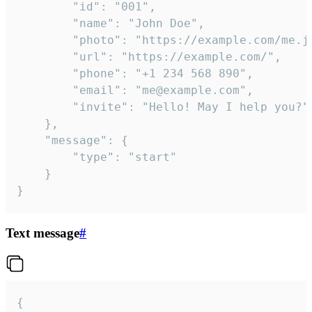
		"id": "001",

		"name": "John Doe",

		"photo": "https://example.com/me.jpg",

		"url": "https://example.com/",

		"phone": "+1 234 568 890",

		"email": "me@example.com",

		"invite": "Hello! May I help you?"

	},

	"message": {

		"type": "start"

	}

}
Text message
#
{
