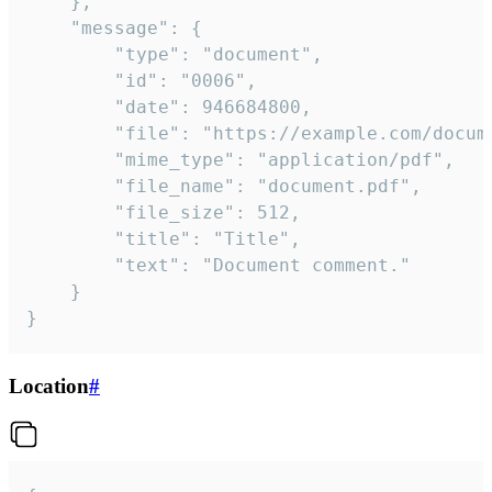
	},

	"message": {

		"type": "document",

		"id": "0006",

		"date": 946684800,

		"file": "https://example.com/document.pdf",

		"mime_type": "application/pdf",

		"file_name": "document.pdf",

		"file_size": 512,

		"title": "Title",

		"text": "Document comment."

	}

}
Location
#