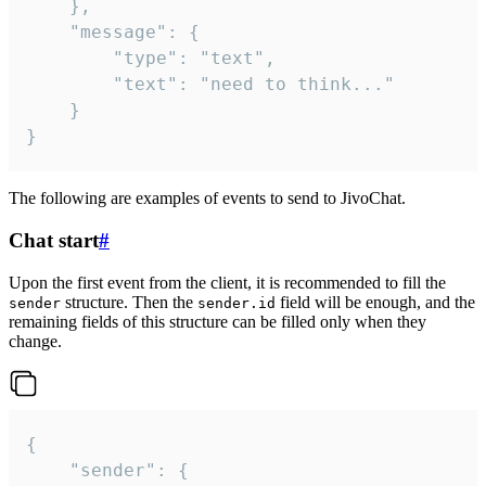
	},

	"message": {

		"type": "text",

		"text": "need to think..."

	}

}
The following are examples of events to send to JivoChat.
Chat start
#
Upon the first event from the client, it is recommended to fill the
structure. Then the
field will be enough, and the
sender
sender.id
remaining fields of this structure can be filled only when they
change.
{

	"sender": {
