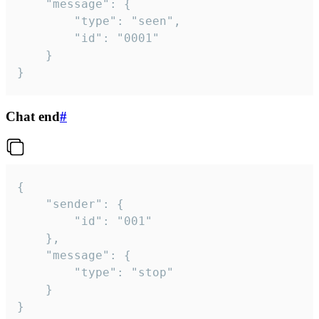
	"message": {

		"type": "seen",

		"id": "0001"

	}

}
Chat end
#
{

	"sender": {

		"id": "001"

	},

	"message": {

		"type": "stop"

	}

}