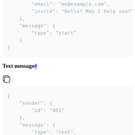
		"email": "me@example.com",

		"invite": "Hello! May I help you?"

	},

	"message": {

		"type": "start"

	}

}
Text message
#
{

	"sender": {

		"id": "001"

	},

	"message": {

		"type": "text",
