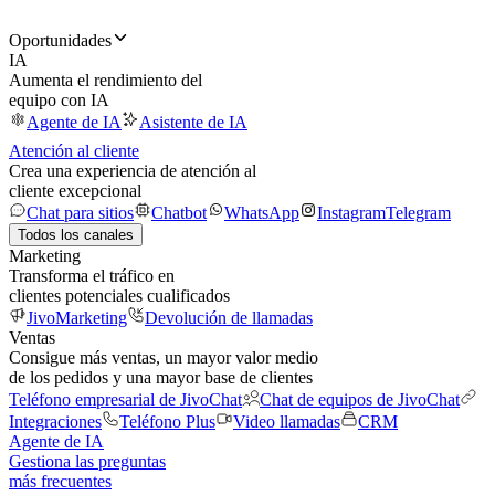
Oportunidades
IA
Aumenta el rendimiento del
equipo con IA
Agente de IA
Asistente de IA
Atención al cliente
Crea una experiencia de atención al
cliente excepcional
Chat para sitios
Chatbot
WhatsApp
Instagram
Telegram
Todos los canales
Marketing
Transforma el tráfico en
clientes potenciales cualificados
JivoMarketing
Devolución de llamadas
Ventas
Consigue más ventas, un mayor valor medio
de los pedidos y una mayor base de clientes
Teléfono empresarial de JivoChat
Chat de equipos de JivoChat
Integraciones
Teléfono Plus
Video llamadas
CRM
Agente de IA
Gestiona las preguntas
más frecuentes