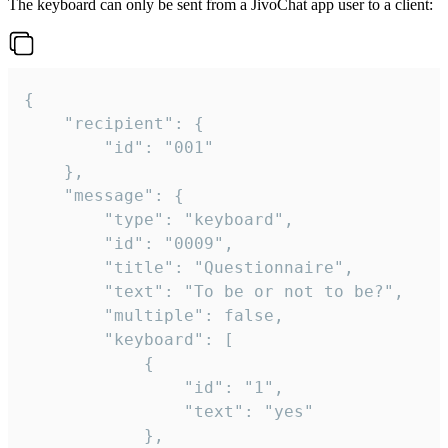
The keyboard can only be sent from a JivoChat app user to a client:
{

	"recipient": {

		"id": "001"

	},

	"message": {

		"type": "keyboard",

		"id": "0009",

		"title": "Questionnaire",

		"text": "To be or not to be?",

		"multiple": false,

		"keyboard": [

			{

				"id": "1",

				"text": "yes"

			},
