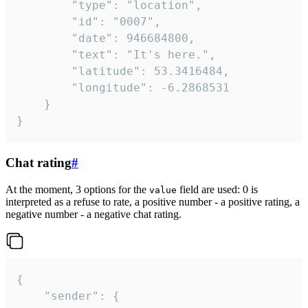
		"type": "location",

		"id": "0007",

		"date": 946684800,

		"text": "It's here.",

		"latitude": 53.3416484,

		"longitude": -6.2868531

	}

}
Chat rating
#
At the moment, 3 options for the
field are used: 0 is
value
interpreted as a refuse to rate, a positive number - a positive rating, a
negative number - a negative chat rating.
{

	"sender": {
