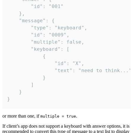
		"id": "001"

	},

	"message": {

		"type": "keyboard",

		"id": "0009",

		"multiple": false,

		"keyboard": [

			{

				"id": "X",

				"text": "need to think..."

			}

		]

	}

}
or more than one, if
.
multiple = true
If client’s app does not support a keyboard with answer options, it is
recommended to convert this type of message to a text list to display