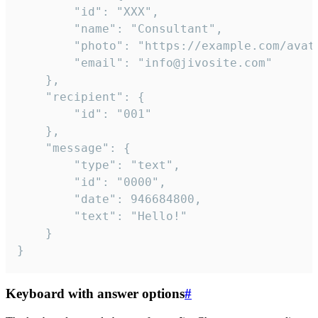
		"id": "XXX",

		"name": "Consultant",

		"photo": "https://example.com/avatar.png",

		"email": "info@jivosite.com"

	},

	"recipient": {

		"id": "001"

	},

	"message": {

		"type": "text",

		"id": "0000",

		"date": 946684800,

		"text": "Hello!"

	}

}
Keyboard with answer options
#