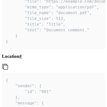
		"file": "https://example.com/document.pdf",

		"mime_type": "application/pdf",

		"file_name": "document.pdf",

		"file_size": 512,

		"title": "Title",

		"text": "Document comment."

	}

}
Location
#
{

	"sender": {

		"id": "001"

	},

	"message": {
