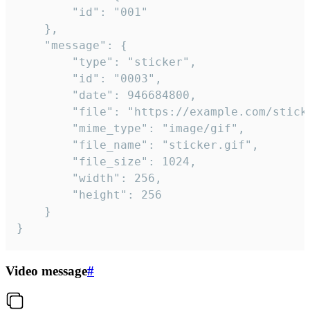
		"id": "001"

	},

	"message": {

		"type": "sticker",

		"id": "0003",

		"date": 946684800,

		"file": "https://example.com/sticker.gif",

		"mime_type": "image/gif",

		"file_name": "sticker.gif",

		"file_size": 1024,

		"width": 256,

		"height": 256

	}

}
Video message
#