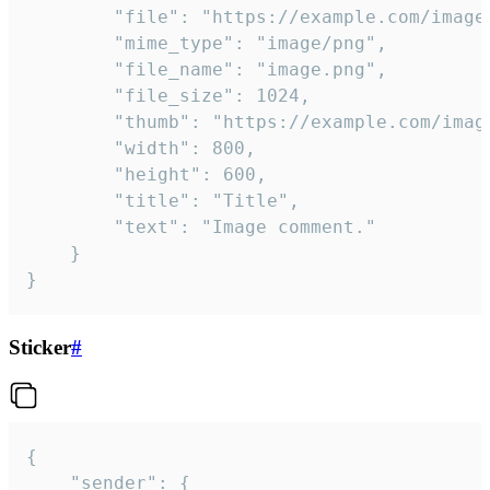
		"file": "https://example.com/image.png",

		"mime_type": "image/png",

		"file_name": "image.png",

		"file_size": 1024,

		"thumb": "https://example.com/image_thumb.png",

		"width": 800,

		"height": 600,

		"title": "Title",

		"text": "Image comment."

	}

}
Sticker
#
{

	"sender": {
