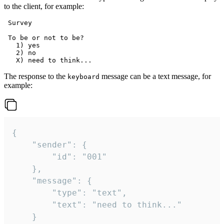
to the client, for example:
 Survey

 To be or not to be?

   1) yes

   2) no

The response to the
message can be a text message, for
keyboard
example:
{

	"sender": {

		"id": "001"

	},

	"message": {

		"type": "text",

		"text": "need to think..."

	}
