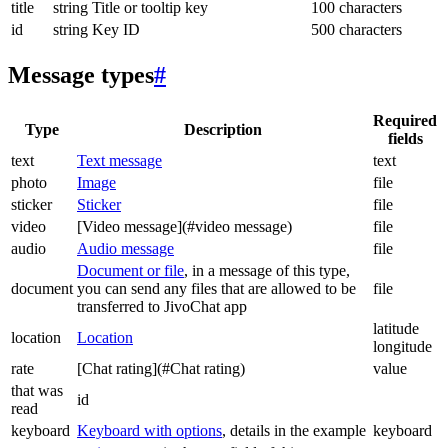
title
string
Title or tooltip key
100 characters
id
string
Key ID
500 characters
Message types
#
Required
Type
Description
fields
text
Text message
text
photo
Image
file
sticker
Sticker
file
video
[Video message](#video message)
file
audio
Audio message
file
Document or file
, in a message of this type,
document
you can send any files that are allowed to be
file
transferred to JivoChat app
latitude
location
Location
longitude
rate
[Chat rating](#Chat rating)
value
that was
id
read
keyboard
Keyboard with options
, details in the example
keyboard