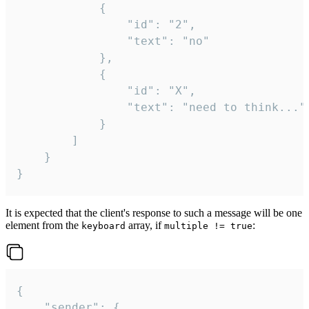
			{

				"id": "2",

				"text": "no"

			},

			{

				"id": "X",

				"text": "need to think..."

			}

		]

	}

}
It is expected that the client's response to such a message will be one
element from the
array, if
:
keyboard
multiple != true
{

	"sender": {
