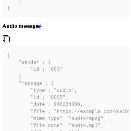
	}

}
Audio message
#
{

	"sender": {

		"id": "001"

	},

	"message": {

		"type": "audio",

		"id": "0005",

		"date": 946684800,

		"file": "https://example.com/audio.mp3",

		"mime_type": "audio/mpeg",

		"file_name": "audio.mp3",
