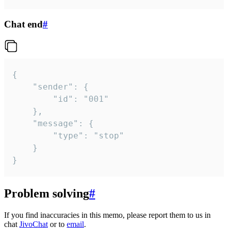
Chat end
#
{

	"sender": {

		"id": "001"

	},

	"message": {

		"type": "stop"

	}

}
Problem solving
#
If you find inaccuracies in this memo, please report them to us in
chat
JivoChat
or to
email
.