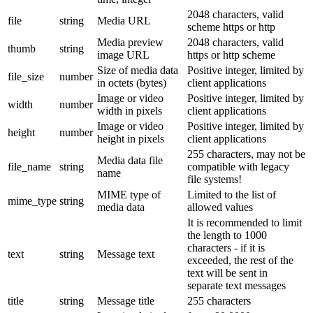
2048 characters, valid
file
string
Media URL
scheme https or http
Media preview
2048 characters, valid
thumb
string
image URL
https or http scheme
Size of media data
Positive integer, limited by
file_size
number
in octets (bytes)
client applications
Image or video
Positive integer, limited by
width
number
width in pixels
client applications
Image or video
Positive integer, limited by
height
number
height in pixels
client applications
255 characters, may not be
Media data file
file_name
string
compatible with legacy
name
file systems!
MIME type of
Limited to the list of
mime_type
string
media data
allowed values
It is recommended to limit
the length to 1000
characters - if it is
text
string
Message text
exceeded, the rest of the
text will be sent in
separate text messages
title
string
Message title
255 characters