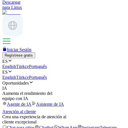
Descargar
para Linux
Iniciar Sesión
Regístrese gratis
ES
English
Türkçe
Português
ES
English
Türkçe
Português
Oportunidades
IA
Aumenta el rendimiento del
equipo con IA
Agente de IA
Asistente de IA
Atención al cliente
Crea una experiencia de atención al
cliente excepcional
Chat para sitios
Chatbot
WhatsApp
Instagram
Telegram