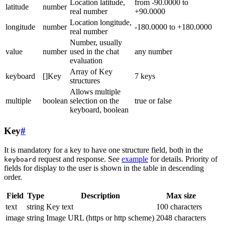
Location latitude,
from -90.0000 to
latitude
number
real number
+90.0000
Location longitude,
longitude
number
-180.0000 to +180.0000
real number
Number, usually
value
number
used in the chat
any number
evaluation
Array of Key
keyboard
[]Key
7 keys
structures
Allows multiple
multiple
boolean
selection on the
true or false
keyboard, boolean
Key
#
It is mandatory for a key to have one structure field, both in the
request and response. See
example
for details. Priority of
keyboard
fields for display to the user is shown in the table in descending
order.
Field
Type
Description
Max size
text
string
Key text
100 characters
image
string
Image URL (https or http scheme)
2048 characters