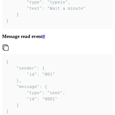
		"type": "typein",

		"text": "Wait a minute"

	}

}
Message read event
#
{

	"sender": {

		"id": "001"

	},

	"message": {

		"type": "seen",

		"id": "0001"

	}

}