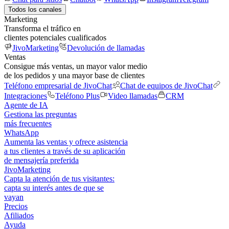
Todos los canales
Marketing
Transforma el tráfico en
clientes potenciales cualificados
JivoMarketing
Devolución de llamadas
Ventas
Consigue más ventas, un mayor valor medio
de los pedidos y una mayor base de clientes
Teléfono empresarial de JivoChat
Chat de equipos de JivoChat
Integraciones
Teléfono Plus
Video llamadas
CRM
Agente de IA
Gestiona las preguntas
más frecuentes
WhatsApp
Aumenta las ventas y ofrece asistencia
a tus clientes a través de su aplicación
de mensajería preferida
JivoMarketing
Capta la atención de tus visitantes:
capta su interés antes de que se
vayan
Precios
Afiliados
Ayuda