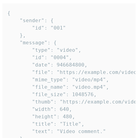
{

	"sender": {

		"id": "001"

	},

	"message": {

		"type": "video",

		"id": "0004",

		"date": 946684800,

		"file": "https://example.com/video.mp4",

		"mime_type": "video/mp4",

		"file_name": "video.mp4",

		"file_size": 1048576,

		"thumb": "https://example.com/video_thumb.png",

		"width": 640,

		"height": 480,

		"title": "Title",

		"text": "Video comment."
