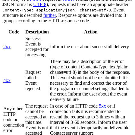
JSON format is
UTF-8
), requests must have an appropriate header
. Event
Content-Type: application/json; charset=utf-8
structure is described
further
. Response options are divided into 3
groups according to the HTTP-response code.
Code
Description
Action
Success.
Event is
2xx
Inform the user about successfull delivery
accepted for
processing
There may be a description of the error
(type of content Content-Type: text/plain;
Request
charset=utf-8) in the body of the response.
failed.
This event should not be resubmitted. It is
4xx
Event
necessary to find and correct the error of
rejected
the program or channel settings that led to
the error. Inform the user about the event
delivery failure
The request
In case of an HTTP code
5xx
or if
Any other
cannot be
connection fails it is recommended to
HTTP
accepted at
resend the request up to 3 times with an
code or
this time.
interval of 3-60 seconds. Inform the user
connection
Event is not
that the event is temporarily undeliverable.
error
accepted
Contact server support