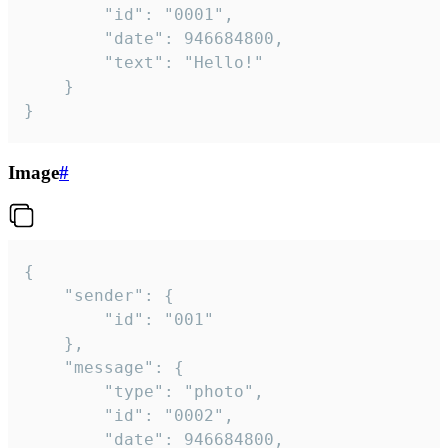
		"id": "0001",

		"date": 946684800,

		"text": "Hello!"

	}

}
Image
#
{

	"sender": {

		"id": "001"

	},

	"message": {

		"type": "photo",

		"id": "0002",

		"date": 946684800,
