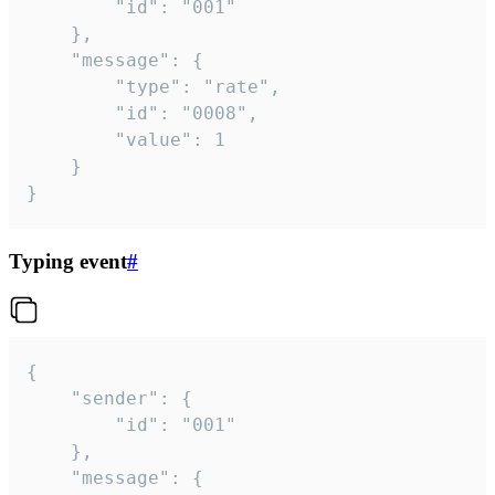
		"id": "001"

	},

	"message": {

		"type": "rate",

		"id": "0008",

		"value": 1

	}

}
Typing event
#
{

	"sender": {

		"id": "001"

	},

	"message": {
