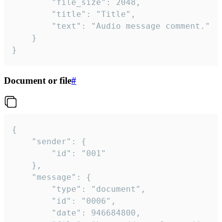
		"file_size": 2048,

		"title": "Title",

		"text": "Audio message comment."

	}

}
Document or file
#
{

	"sender": {

		"id": "001"

	},

	"message": {

		"type": "document",

		"id": "0006",

		"date": 946684800,
