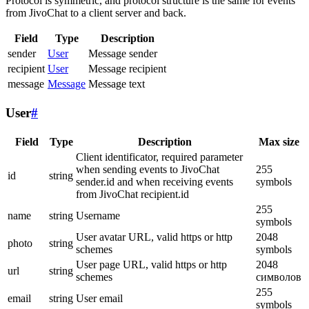
Protocol is symmetric, and protocol structure is the same for events
from JivoChat to a client server and back.
Field
Type
Description
sender
User
Message sender
recipient
User
Message recipient
message
Message
Message text
User
#
Field
Type
Description
Max size
Client identificator, required parameter
when sending events to JivoChat
255
id
string
sender.id and when receiving events
symbols
from JivoChat recipient.id
255
name
string
Username
symbols
User avatar URL, valid https or http
2048
photo
string
schemes
symbols
User page URL, valid https or http
2048
url
string
schemes
символов
255
email
string
User email
symbols