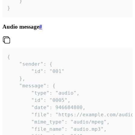
	}

}
Audio message
#
{

	"sender": {

		"id": "001"

	},

	"message": {

		"type": "audio",

		"id": "0005",

		"date": 946684800,

		"file": "https://example.com/audio.mp3",

		"mime_type": "audio/mpeg",

		"file_name": "audio.mp3",
