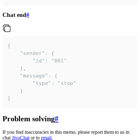
Chat end
#
{

	"sender": {

		"id": "001"

	},

	"message": {

		"type": "stop"

	}

}
Problem solving
#
If you find inaccuracies in this memo, please report them to us in
chat
JivoChat
or to
email
.