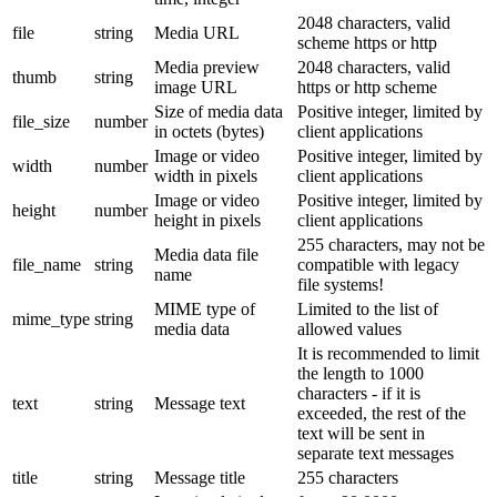
2048 characters, valid
file
string
Media URL
scheme https or http
Media preview
2048 characters, valid
thumb
string
image URL
https or http scheme
Size of media data
Positive integer, limited by
file_size
number
in octets (bytes)
client applications
Image or video
Positive integer, limited by
width
number
width in pixels
client applications
Image or video
Positive integer, limited by
height
number
height in pixels
client applications
255 characters, may not be
Media data file
file_name
string
compatible with legacy
name
file systems!
MIME type of
Limited to the list of
mime_type
string
media data
allowed values
It is recommended to limit
the length to 1000
characters - if it is
text
string
Message text
exceeded, the rest of the
text will be sent in
separate text messages
title
string
Message title
255 characters