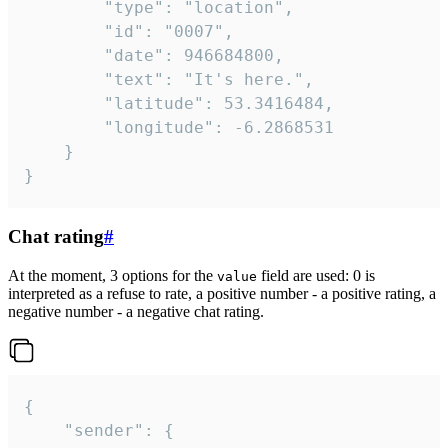
		"type": "location",

		"id": "0007",

		"date": 946684800,

		"text": "It's here.",

		"latitude": 53.3416484,

		"longitude": -6.2868531

	}

}
Chat rating
#
At the moment, 3 options for the
field are used: 0 is
value
interpreted as a refuse to rate, a positive number - a positive rating, a
negative number - a negative chat rating.
{

	"sender": {
