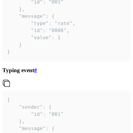
		"id": "001"

	},

	"message": {

		"type": "rate",

		"id": "0008",

		"value": 1

	}

}
Typing event
#
{

	"sender": {

		"id": "001"

	},

	"message": {
