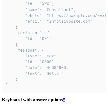
		"id": "XXX",

		"name": "Consultant",

		"photo": "https://example.com/avatar.png",

		"email": "info@jivosite.com"

	},

	"recipient": {

		"id": "001"

	},

	"message": {

		"type": "text",

		"id": "0000",

		"date": 946684800,

		"text": "Hello!"

	}

}
Keyboard with answer options
#