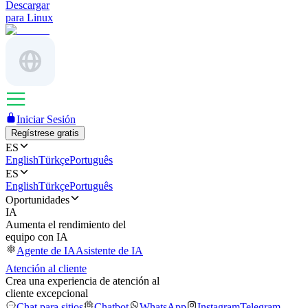
Descargar
para Linux
Iniciar Sesión
Regístrese gratis
ES
English
Türkçe
Português
ES
English
Türkçe
Português
Oportunidades
IA
Aumenta el rendimiento del
equipo con IA
Agente de IA
Asistente de IA
Atención al cliente
Crea una experiencia de atención al
cliente excepcional
Chat para sitios
Chatbot
WhatsApp
Instagram
Telegram