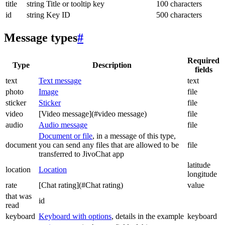
title
string
Title or tooltip key
100 characters
id
string
Key ID
500 characters
Message types
#
Required
Type
Description
fields
text
Text message
text
photo
Image
file
sticker
Sticker
file
video
[Video message](#video message)
file
audio
Audio message
file
Document or file
, in a message of this type,
document
you can send any files that are allowed to be
file
transferred to JivoChat app
latitude
location
Location
longitude
rate
[Chat rating](#Chat rating)
value
that was
id
read
keyboard
Keyboard with options
, details in the example
keyboard