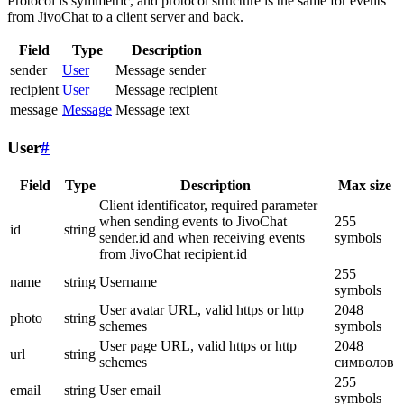
Protocol is symmetric, and protocol structure is the same for events
from JivoChat to a client server and back.
Field
Type
Description
sender
User
Message sender
recipient
User
Message recipient
message
Message
Message text
User
#
Field
Type
Description
Max size
Client identificator, required parameter
when sending events to JivoChat
255
id
string
sender.id and when receiving events
symbols
from JivoChat recipient.id
255
name
string
Username
symbols
User avatar URL, valid https or http
2048
photo
string
schemes
symbols
User page URL, valid https or http
2048
url
string
schemes
символов
255
email
string
User email
symbols