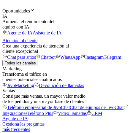
Oportunidades
IA
Aumenta el rendimiento del
equipo con IA
Agente de IA
Asistente de IA
Atención al cliente
Crea una experiencia de atención al
cliente excepcional
Chat para sitios
Chatbot
WhatsApp
Instagram
Telegram
Todos los canales
Marketing
Transforma el tráfico en
clientes potenciales cualificados
JivoMarketing
Devolución de llamadas
Ventas
Consigue más ventas, un mayor valor medio
de los pedidos y una mayor base de clientes
Teléfono empresarial de JivoChat
Chat de equipos de JivoChat
Integraciones
Teléfono Plus
Video llamadas
CRM
Agente de IA
Gestiona las preguntas
más frecuentes