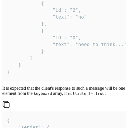
			{

				"id": "2",

				"text": "no"

			},

			{

				"id": "X",

				"text": "need to think..."

			}

		]

	}

}
It is expected that the client's response to such a message will be one
element from the
array, if
:
keyboard
multiple != true
{

	"sender": {
