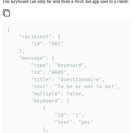
The keyboard can only be sent from a JivoChat app user to a client:
{

	"recipient": {

		"id": "001"

	},

	"message": {

		"type": "keyboard",

		"id": "0009",

		"title": "Questionnaire",

		"text": "To be or not to be?",

		"multiple": false,

		"keyboard": [

			{

				"id": "1",

				"text": "yes"

			},
