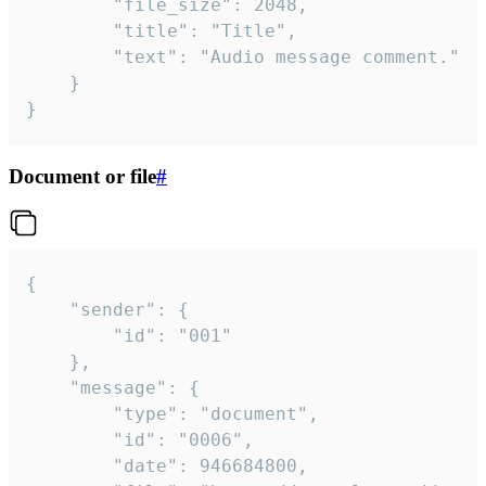
		"file_size": 2048,

		"title": "Title",

		"text": "Audio message comment."

	}

}
Document or file
#
{

	"sender": {

		"id": "001"

	},

	"message": {

		"type": "document",

		"id": "0006",

		"date": 946684800,
