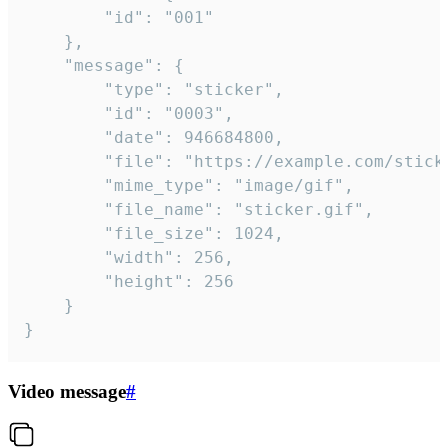
		"id": "001"

	},

	"message": {

		"type": "sticker",

		"id": "0003",

		"date": 946684800,

		"file": "https://example.com/sticker.gif",

		"mime_type": "image/gif",

		"file_name": "sticker.gif",

		"file_size": 1024,

		"width": 256,

		"height": 256

	}

}
Video message
#