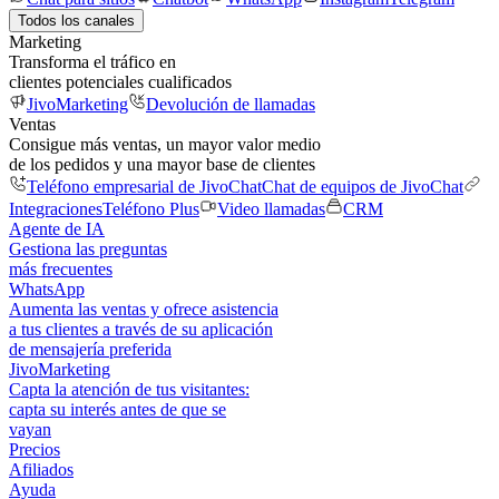
Todos los canales
Marketing
Transforma el tráfico en
clientes potenciales cualificados
JivoMarketing
Devolución de llamadas
Ventas
Consigue más ventas, un mayor valor medio
de los pedidos y una mayor base de clientes
Teléfono empresarial de JivoChat
Chat de equipos de JivoChat
Integraciones
Teléfono Plus
Video llamadas
CRM
Agente de IA
Gestiona las preguntas
más frecuentes
WhatsApp
Aumenta las ventas y ofrece asistencia
a tus clientes a través de su aplicación
de mensajería preferida
JivoMarketing
Capta la atención de tus visitantes:
capta su interés antes de que se
vayan
Precios
Afiliados
Ayuda