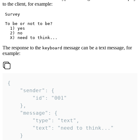
to the client, for example:
 Survey

 To be or not to be?

   1) yes

   2) no

The response to the
message can be a text message, for
keyboard
example:
{

	"sender": {

		"id": "001"

	},

	"message": {

		"type": "text",

		"text": "need to think..."

	}
