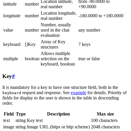
Location latitude,
from -90.0000 to
latitude
number
real number
+90.0000
Location longitude,
longitude
number
-180.0000 to +180.0000
real number
Number, usually
value
number
used in the chat
any number
evaluation
Array of Key
keyboard
[]Key
7 keys
structures
Allows multiple
multiple
boolean
selection on the
true or false
keyboard, boolean
Key
#
It is mandatory for a key to have one structure field, both in the
request and response. See
example
for details. Priority of
keyboard
fields for display to the user is shown in the table in descending
order.
Field
Type
Description
Max size
text
string
Key text
100 characters
image
string
Image URL (https or http scheme)
2048 characters