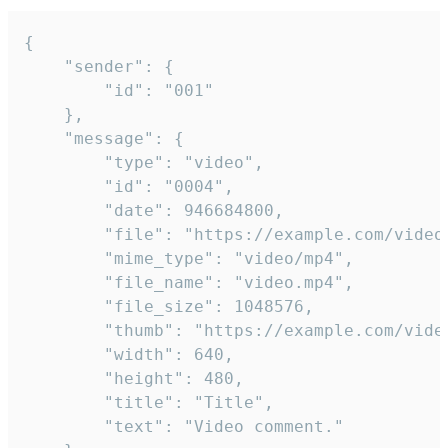
{

	"sender": {

		"id": "001"

	},

	"message": {

		"type": "video",

		"id": "0004",

		"date": 946684800,

		"file": "https://example.com/video.mp4",

		"mime_type": "video/mp4",

		"file_name": "video.mp4",

		"file_size": 1048576,

		"thumb": "https://example.com/video_thumb.png",

		"width": 640,

		"height": 480,

		"title": "Title",

		"text": "Video comment."
