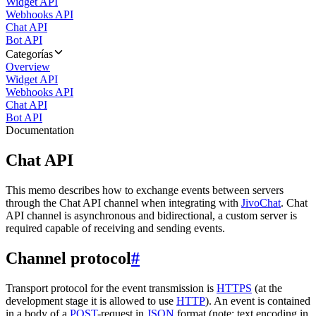
Widget API
Webhooks API
Chat API
Bot API
Categorías
Overview
Widget API
Webhooks API
Chat API
Bot API
Documentation
Chat API
This memo describes how to exchange events between servers
through the Chat API channel when integrating with
JivoChat
. Chat
API channel is asynchronous and bidirectional, a custom server is
required capable of receiving and sending events.
Channel protocol
#
Transport protocol for the event transmission is
HTTPS
(at the
development stage it is allowed to use
HTTP
). An event is contained
in a body of a
POST
-request in
JSON
format (note: text encoding in