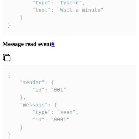
		"type": "typein",

		"text": "Wait a minute"

	}

}
Message read event
#
{

	"sender": {

		"id": "001"

	},

	"message": {

		"type": "seen",

		"id": "0001"

	}

}