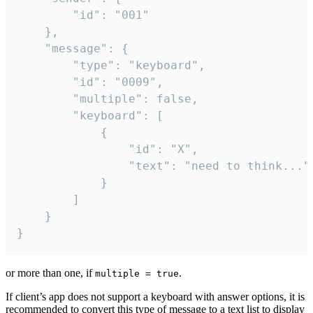
		"id": "001"

	},

	"message": {

		"type": "keyboard",

		"id": "0009",

		"multiple": false,

		"keyboard": [

			{

				"id": "X",

				"text": "need to think..."

			}

		]

	}

}
or more than one, if
.
multiple = true
If client’s app does not support a keyboard with answer options, it is
recommended to convert this type of message to a text list to display