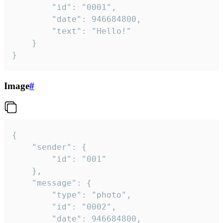
		"id": "0001",

		"date": 946684800,

		"text": "Hello!"

	}

}
Image
#
{

	"sender": {

		"id": "001"

	},

	"message": {

		"type": "photo",

		"id": "0002",

		"date": 946684800,
