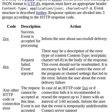
JSON format is
UTF-8
), requests must have an appropriate header
. Event
Content-Type: application/json; charset=utf-8
structure is described
further
. Response options are divided into 3
groups according to the HTTP-response code.
Code
Description
Action
Success.
Event is
2xx
Inform the user about successfull delivery
accepted for
processing
There may be a description of the error
(type of content Content-Type: text/plain;
Request
charset=utf-8) in the body of the response.
failed.
This event should not be resubmitted. It is
4xx
Event
necessary to find and correct the error of
rejected
the program or channel settings that led to
the error. Inform the user about the event
delivery failure
The request
In case of an HTTP code
5xx
or if
Any other
cannot be
connection fails it is recommended to
HTTP
accepted at
resend the request up to 3 times with an
code or
this time.
interval of 3-60 seconds. Inform the user
connection
Event is not
that the event is temporarily undeliverable.
error
accepted
Contact server support