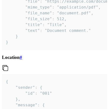
		"file": "https://example.com/document.pdf",

		"mime_type": "application/pdf",

		"file_name": "document.pdf",

		"file_size": 512,

		"title": "Title",

		"text": "Document comment."

	}

}
Location
#
{

	"sender": {

		"id": "001"

	},

	"message": {
