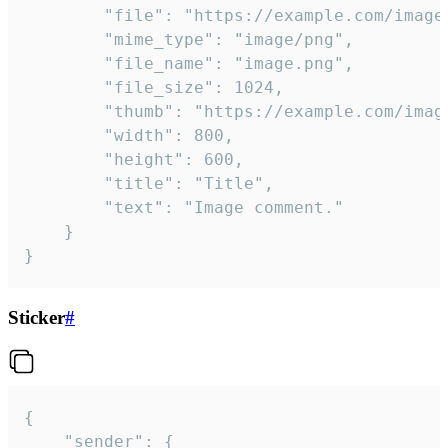
		"file": "https://example.com/image.png",

		"mime_type": "image/png",

		"file_name": "image.png",

		"file_size": 1024,

		"thumb": "https://example.com/image_thumb.png",

		"width": 800,

		"height": 600,

		"title": "Title",

		"text": "Image comment."

	}

}
Sticker
#
{

	"sender": {
