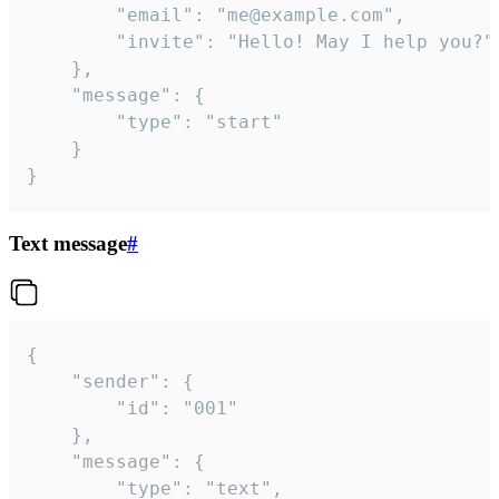
		"email": "me@example.com",

		"invite": "Hello! May I help you?"

	},

	"message": {

		"type": "start"

	}

}
Text message
#
{

	"sender": {

		"id": "001"

	},

	"message": {

		"type": "text",
