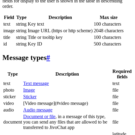
fields for display to the user is shown in the table in descending
order.
Field
Type
Description
Max size
text
string
Key text
100 characters
image
string
Image URL (https or http scheme)
2048 characters
title
string
Title or tooltip key
100 characters
id
string
Key ID
500 characters
Message types
#
Required
Type
Description
fields
text
Text message
text
photo
Image
file
sticker
Sticker
file
video
[Video message](#video message)
file
audio
Audio message
file
Document or file
, in a message of this type,
document
you can send any files that are allowed to be
file
transferred to JivoChat app
latitude