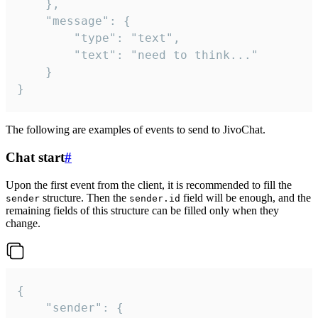
	},

	"message": {

		"type": "text",

		"text": "need to think..."

	}

}
The following are examples of events to send to JivoChat.
Chat start
#
Upon the first event from the client, it is recommended to fill the
structure. Then the
field will be enough, and the
sender
sender.id
remaining fields of this structure can be filled only when they
change.
{

	"sender": {
