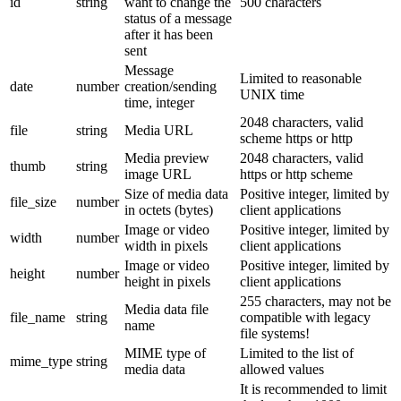
id
string
want to change the
500 characters
status of a message
after it has been
sent
Message
Limited to reasonable
date
number
creation/sending
UNIX time
time, integer
2048 characters, valid
file
string
Media URL
scheme https or http
Media preview
2048 characters, valid
thumb
string
image URL
https or http scheme
Size of media data
Positive integer, limited by
file_size
number
in octets (bytes)
client applications
Image or video
Positive integer, limited by
width
number
width in pixels
client applications
Image or video
Positive integer, limited by
height
number
height in pixels
client applications
255 characters, may not be
Media data file
file_name
string
compatible with legacy
name
file systems!
MIME type of
Limited to the list of
mime_type
string
media data
allowed values
It is recommended to limit