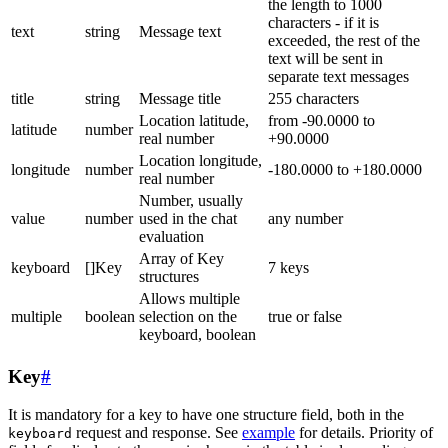
the length to 1000
characters - if it is
text
string
Message text
exceeded, the rest of the
text will be sent in
separate text messages
title
string
Message title
255 characters
Location latitude,
from -90.0000 to
latitude
number
real number
+90.0000
Location longitude,
longitude
number
-180.0000 to +180.0000
real number
Number, usually
value
number
used in the chat
any number
evaluation
Array of Key
keyboard
[]Key
7 keys
structures
Allows multiple
multiple
boolean
selection on the
true or false
keyboard, boolean
Key
#
It is mandatory for a key to have one structure field, both in the
request and response. See
example
for details. Priority of
keyboard