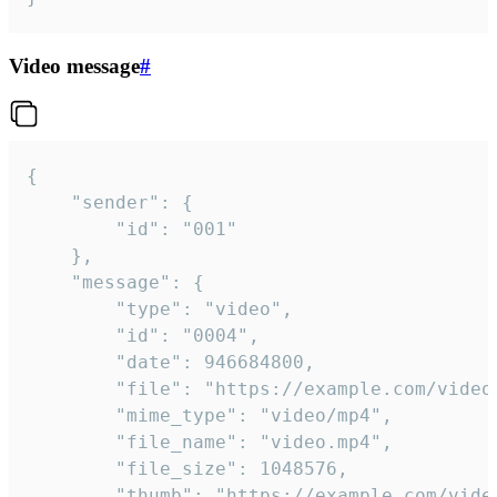
Video message
#
{

	"sender": {

		"id": "001"

	},

	"message": {

		"type": "video",

		"id": "0004",

		"date": 946684800,

		"file": "https://example.com/video.mp4",

		"mime_type": "video/mp4",

		"file_name": "video.mp4",

		"file_size": 1048576,

		"thumb": "https://example.com/video_thumb.png",
