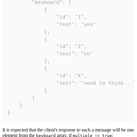
		"keyboard": [

			{

				"id": "1",

				"text": "yes"

			},

			{

				"id": "2",

				"text": "no"

			},

			{

				"id": "X",

				"text": "need to think..."

			}

		]

	}

}
It is expected that the client's response to such a message will be one
element from the
array, if
:
keyboard
multiple != true