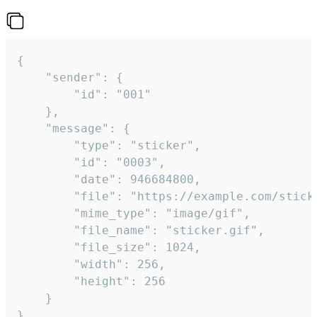
{

	"sender": {

		"id": "001"

	},

	"message": {

		"type": "sticker",

		"id": "0003",

		"date": 946684800,

		"file": "https://example.com/sticker.gif",

		"mime_type": "image/gif",

		"file_name": "sticker.gif",

		"file_size": 1024,

		"width": 256,

		"height": 256

	}

}