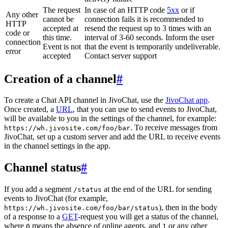
The request
In case of an HTTP code
5xx
or if
Any other
cannot be
connection fails it is recommended to
HTTP
accepted at
resend the request up to 3 times with an
code or
this time.
interval of 3-60 seconds. Inform the user
connection
Event is not
that the event is temporarily undeliverable.
error
accepted
Contact server support
Creation of a channel
#
To create a Chat API channel in JivoChat, use the
JivoChat app
.
Once created, a
URL
, that you can use to send events to JivoChat,
will be available to you in the settings of the channel, for example:
. To receive messages from
https://wh.jivosite.com/foo/bar
JivoChat, set up a custom server and add the URL to receive events
in the channel settings in the app.
Channel status
#
If you add a segment
at the end of the URL for sending
/status
events to JivoChat (for example,
), then in the body
https://wh.jivosite.com/foo/bar/status
of a response to a
GET
-request you will get a status of the channel,
where
means the absence of online agents, and
or any other
0
1