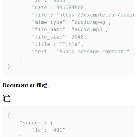
		"id": "0005",

		"date": 946684800,

		"file": "https://example.com/audio.mp3",

		"mime_type": "audio/mpeg",

		"file_name": "audio.mp3",

		"file_size": 2048,

		"title": "Title",

		"text": "Audio message comment."

	}

}
Document or file
#
{

	"sender": {

		"id": "001"
