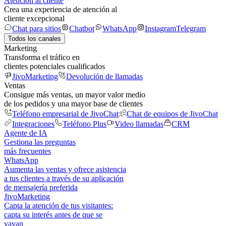
Atención al cliente
Crea una experiencia de atención al
cliente excepcional
Chat para sitios
Chatbot
WhatsApp
Instagram
Telegram
Todos los canales
Marketing
Transforma el tráfico en
clientes potenciales cualificados
JivoMarketing
Devolución de llamadas
Ventas
Consigue más ventas, un mayor valor medio
de los pedidos y una mayor base de clientes
Teléfono empresarial de JivoChat
Chat de equipos de JivoChat
Integraciones
Teléfono Plus
Video llamadas
CRM
Agente de IA
Gestiona las preguntas
más frecuentes
WhatsApp
Aumenta las ventas y ofrece asistencia
a tus clientes a través de su aplicación
de mensajería preferida
JivoMarketing
Capta la atención de tus visitantes:
capta su interés antes de que se
vayan