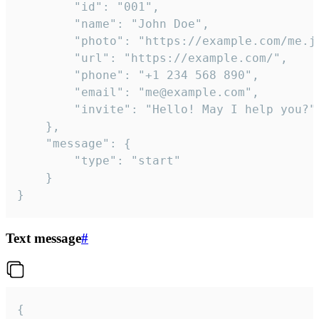
		"id": "001",

		"name": "John Doe",

		"photo": "https://example.com/me.jpg",

		"url": "https://example.com/",

		"phone": "+1 234 568 890",

		"email": "me@example.com",

		"invite": "Hello! May I help you?"

	},

	"message": {

		"type": "start"

	}

}
Text message
#
{
