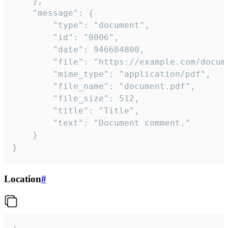
	},

	"message": {

		"type": "document",

		"id": "0006",

		"date": 946684800,

		"file": "https://example.com/document.pdf",

		"mime_type": "application/pdf",

		"file_name": "document.pdf",

		"file_size": 512,

		"title": "Title",

		"text": "Document comment."

	}

}
Location
#