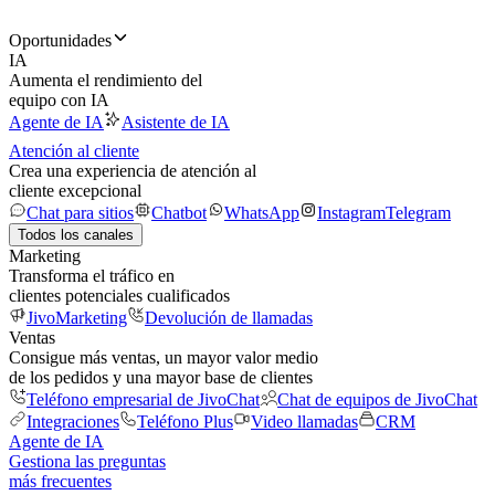
Oportunidades
IA
Aumenta el rendimiento del
equipo con IA
Agente de IA
Asistente de IA
Atención al cliente
Crea una experiencia de atención al
cliente excepcional
Chat para sitios
Chatbot
WhatsApp
Instagram
Telegram
Todos los canales
Marketing
Transforma el tráfico en
clientes potenciales cualificados
JivoMarketing
Devolución de llamadas
Ventas
Consigue más ventas, un mayor valor medio
de los pedidos y una mayor base de clientes
Teléfono empresarial de JivoChat
Chat de equipos de JivoChat
Integraciones
Teléfono Plus
Video llamadas
CRM
Agente de IA
Gestiona las preguntas
más frecuentes