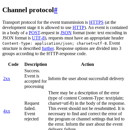
Channel protocol
#
Transport protocol for the event transmission is
HTTPS
(at the
development stage it is allowed to use
HTTP
). An event is contained
in a body of a
POST
-request in
JSON
format (note: text encoding in
JSON format is
UTF-8
), requests must have an appropriate header
. Event
Content-Type: application/json; charset=utf-8
structure is described
further
. Response options are divided into 3
groups according to the HTTP-response code.
Code
Description
Action
Success.
Event is
2xx
Inform the user about successfull delivery
accepted for
processing
There may be a description of the error
(type of content Content-Type: text/plain;
Request
charset=utf-8) in the body of the response.
failed.
This event should not be resubmitted. It is
4xx
Event
necessary to find and correct the error of
rejected
the program or channel settings that led to
the error. Inform the user about the event
delivery failure