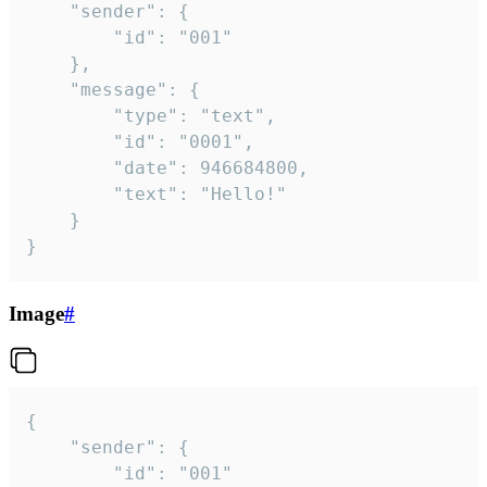
	"sender": {

		"id": "001"

	},

	"message": {

		"type": "text",

		"id": "0001",

		"date": 946684800,

		"text": "Hello!"

	}

}
Image
#
{

	"sender": {

		"id": "001"
