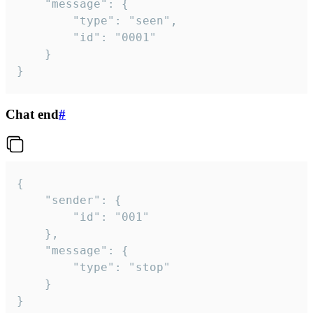
	"message": {

		"type": "seen",

		"id": "0001"

	}

}
Chat end
#
{

	"sender": {

		"id": "001"

	},

	"message": {

		"type": "stop"

	}

}