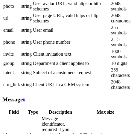
User avatar URL, valid https or http
2048
photo
string
schemes
symbols
User page URL, valid https or http
2048
url
string
schemes
символов
255
email
string
User email
symbols
2-15
phone
string
User phone number
symbols
1000
invite
string
Client invitation text
symbols
group
string
Department a client applies to
10 digits
255
intent
string
Subject of a customer's request
characters
2048
crm_link
string
Client URL in a CRM system
characters
Message
#
Field
Type
Description
Max size
Message
identificator,
required if you