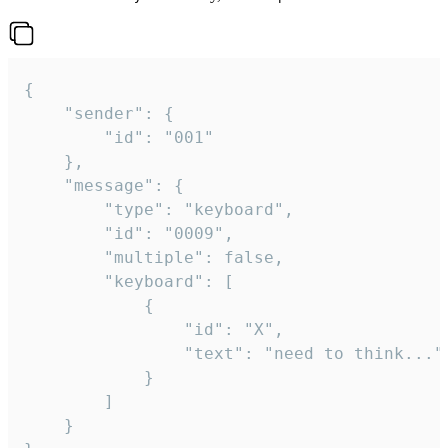
{

	"sender": {

		"id": "001"

	},

	"message": {

		"type": "keyboard",

		"id": "0009",

		"multiple": false,

		"keyboard": [

			{

				"id": "X",

				"text": "need to think..."

			}

		]

	}
