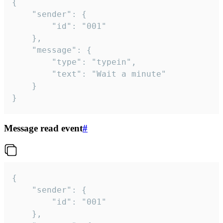
{

	"sender": {

		"id": "001"

	},

	"message": {

		"type": "typein",

		"text": "Wait a minute"

	}

}
Message read event
#
{

	"sender": {

		"id": "001"

	},
