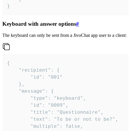
}
Keyboard with answer options
#
The keyboard can only be sent from a JivoChat app user to a client:
{

	"recipient": {

		"id": "001"

	},

	"message": {

		"type": "keyboard",

		"id": "0009",

		"title": "Questionnaire",

		"text": "To be or not to be?",

		"multiple": false,
