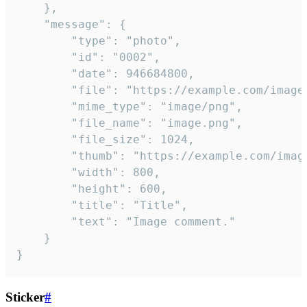
	},

	"message": {

		"type": "photo",

		"id": "0002",

		"date": 946684800,

		"file": "https://example.com/image.png",

		"mime_type": "image/png",

		"file_name": "image.png",

		"file_size": 1024,

		"thumb": "https://example.com/image_thumb.png",

		"width": 800,

		"height": 600,

		"title": "Title",

		"text": "Image comment."

	}

}
Sticker
#