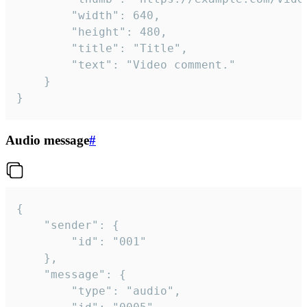
		"width": 640,

		"height": 480,

		"title": "Title",

		"text": "Video comment."

	}

}
Audio message
#
{

	"sender": {

		"id": "001"

	},

	"message": {

		"type": "audio",
