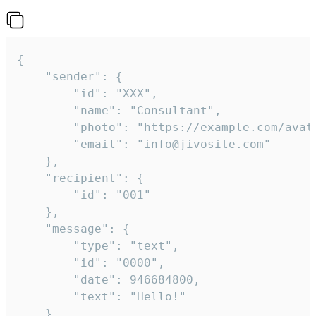
{

	"sender": {

		"id": "XXX",

		"name": "Consultant",

		"photo": "https://example.com/avatar.png",

		"email": "info@jivosite.com"

	},

	"recipient": {

		"id": "001"

	},

	"message": {

		"type": "text",

		"id": "0000",

		"date": 946684800,

		"text": "Hello!"

	}
