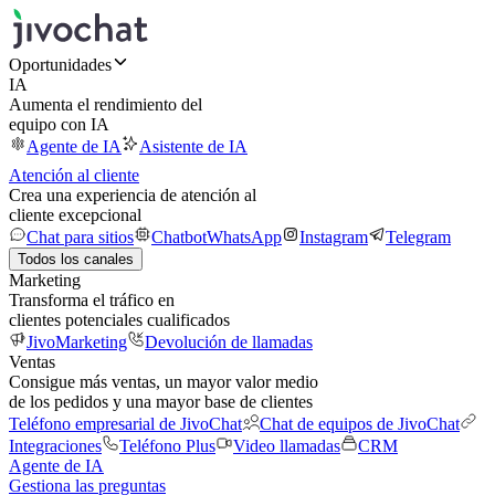
Oportunidades
IA
Aumenta el rendimiento del
equipo con IA
Agente de IA
Asistente de IA
Atención al cliente
Crea una experiencia de atención al
cliente excepcional
Chat para sitios
Chatbot
WhatsApp
Instagram
Telegram
Todos los canales
Marketing
Transforma el tráfico en
clientes potenciales cualificados
JivoMarketing
Devolución de llamadas
Ventas
Consigue más ventas, un mayor valor medio
de los pedidos y una mayor base de clientes
Teléfono empresarial de JivoChat
Chat de equipos de JivoChat
Integraciones
Teléfono Plus
Video llamadas
CRM
Agente de IA
Gestiona las preguntas