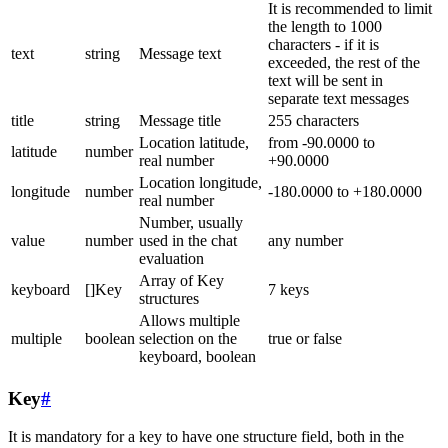
It is recommended to limit
the length to 1000
characters - if it is
text
string
Message text
exceeded, the rest of the
text will be sent in
separate text messages
title
string
Message title
255 characters
Location latitude,
from -90.0000 to
latitude
number
real number
+90.0000
Location longitude,
longitude
number
-180.0000 to +180.0000
real number
Number, usually
value
number
used in the chat
any number
evaluation
Array of Key
keyboard
[]Key
7 keys
structures
Allows multiple
multiple
boolean
selection on the
true or false
keyboard, boolean
Key
#
It is mandatory for a key to have one structure field, both in the