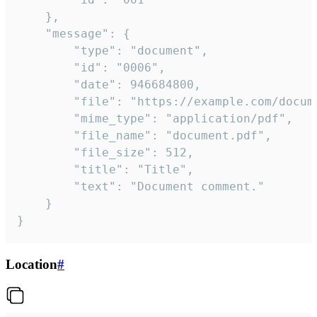
	},

	"message": {

		"type": "document",

		"id": "0006",

		"date": 946684800,

		"file": "https://example.com/document.pdf",

		"mime_type": "application/pdf",

		"file_name": "document.pdf",

		"file_size": 512,

		"title": "Title",

		"text": "Document comment."

	}

}
Location
#