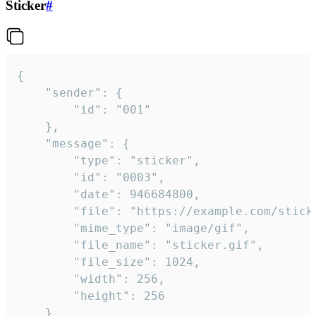
Sticker
#
{

	"sender": {

		"id": "001"

	},

	"message": {

		"type": "sticker",

		"id": "0003",

		"date": 946684800,

		"file": "https://example.com/sticker.gif",

		"mime_type": "image/gif",

		"file_name": "sticker.gif",

		"file_size": 1024,

		"width": 256,

		"height": 256

	}
