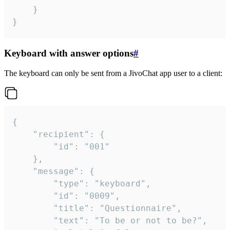
	}

}
Keyboard with answer options
#
The keyboard can only be sent from a JivoChat app user to a client:
{

	"recipient": {

		"id": "001"

	},

	"message": {

		"type": "keyboard",

		"id": "0009",

		"title": "Questionnaire",

		"text": "To be or not to be?",
