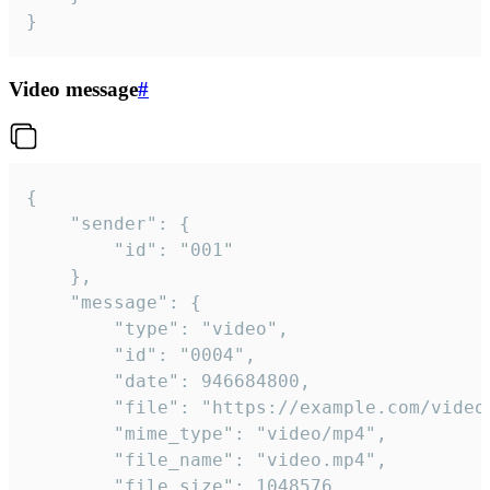
}
Video message
#
{

	"sender": {

		"id": "001"

	},

	"message": {

		"type": "video",

		"id": "0004",

		"date": 946684800,

		"file": "https://example.com/video.mp4",

		"mime_type": "video/mp4",

		"file_name": "video.mp4",

		"file_size": 1048576,
