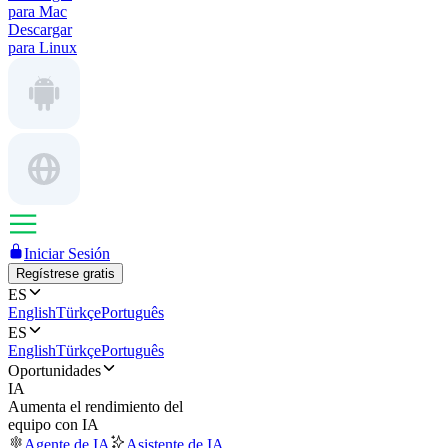
para Mac
Descargar
para Linux
Iniciar Sesión
Regístrese gratis
ES
English
Türkçe
Português
ES
English
Türkçe
Português
Oportunidades
IA
Aumenta el rendimiento del
equipo con IA
Agente de IA
Asistente de IA