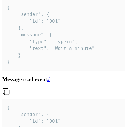
{

	"sender": {

		"id": "001"

	},

	"message": {

		"type": "typein",

		"text": "Wait a minute"

	}

}
Message read event
#
{

	"sender": {

		"id": "001"
