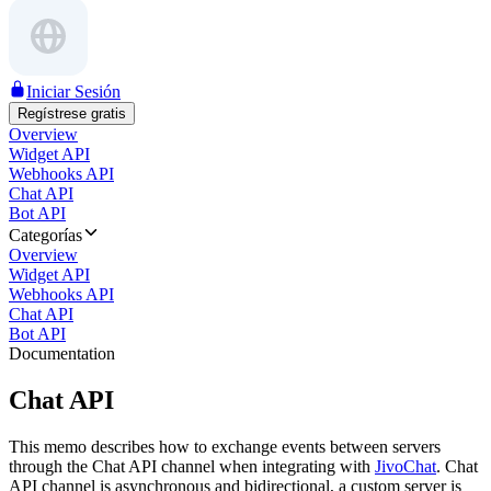
Iniciar Sesión
Regístrese gratis
Overview
Widget API
Webhooks API
Chat API
Bot API
Categorías
Overview
Widget API
Webhooks API
Chat API
Bot API
Documentation
Chat API
This memo describes how to exchange events between servers
through the Chat API channel when integrating with
JivoChat
. Chat
API channel is asynchronous and bidirectional, a custom server is