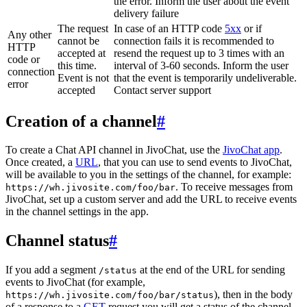
the error. Inform the user about the event
delivery failure
The request
In case of an HTTP code
5xx
or if
Any other
cannot be
connection fails it is recommended to
HTTP
accepted at
resend the request up to 3 times with an
code or
this time.
interval of 3-60 seconds. Inform the user
connection
Event is not
that the event is temporarily undeliverable.
error
accepted
Contact server support
Creation of a channel
#
To create a Chat API channel in JivoChat, use the
JivoChat app
.
Once created, a
URL
, that you can use to send events to JivoChat,
will be available to you in the settings of the channel, for example:
. To receive messages from
https://wh.jivosite.com/foo/bar
JivoChat, set up a custom server and add the URL to receive events
in the channel settings in the app.
Channel status
#
If you add a segment
at the end of the URL for sending
/status
events to JivoChat (for example,
), then in the body
https://wh.jivosite.com/foo/bar/status
of a response to a
GET
-request you will get a status of the channel,