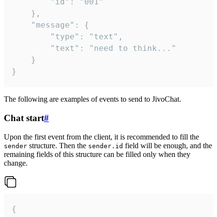
		"id": "001"

	},

	"message": {

		"type": "text",

		"text": "need to think..."

	}

}
The following are examples of events to send to JivoChat.
Chat start
#
Upon the first event from the client, it is recommended to fill the
structure. Then the
field will be enough, and the
sender
sender.id
remaining fields of this structure can be filled only when they
change.
{
