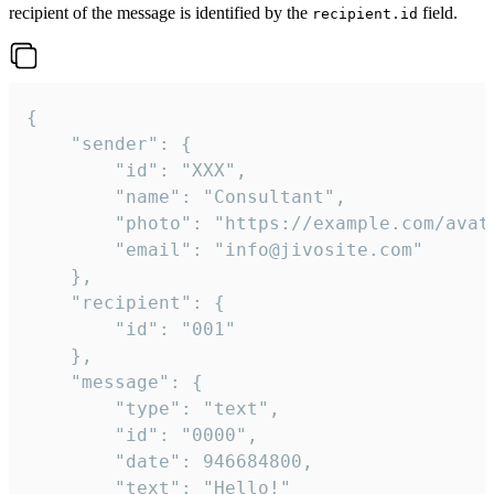
recipient of the message is identified by the
field.
recipient.id
{

	"sender": {

		"id": "XXX",

		"name": "Consultant",

		"photo": "https://example.com/avatar.png",

		"email": "info@jivosite.com"

	},

	"recipient": {

		"id": "001"

	},

	"message": {

		"type": "text",

		"id": "0000",

		"date": 946684800,

		"text": "Hello!"
