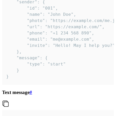
	"sender": {

		"id": "001",

		"name": "John Doe",

		"photo": "https://example.com/me.jpg",

		"url": "https://example.com/",

		"phone": "+1 234 568 890",

		"email": "me@example.com",

		"invite": "Hello! May I help you?"

	},

	"message": {

		"type": "start"

	}

}
Text message
#