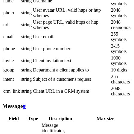
name
string
Username
symbols
User avatar URL, valid https or http
2048
photo
string
schemes
symbols
User page URL, valid https or http
2048
url
string
schemes
символов
255
email
string
User email
symbols
2-15
phone
string
User phone number
symbols
1000
invite
string
Client invitation text
symbols
group
string
Department a client applies to
10 digits
255
intent
string
Subject of a customer's request
characters
2048
crm_link
string
Client URL in a CRM system
characters
Message
#
Field
Type
Description
Max size
Message
identificator,