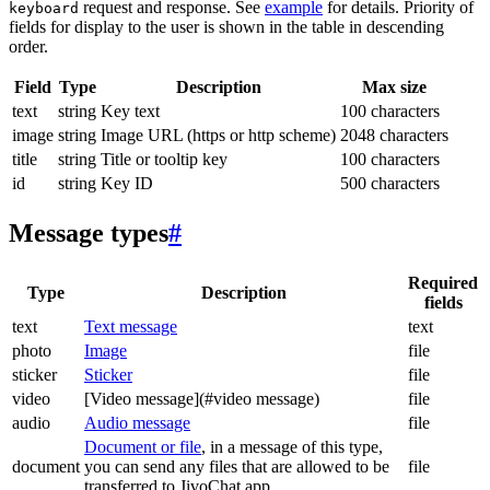
request and response. See
example
for details. Priority of
keyboard
fields for display to the user is shown in the table in descending
order.
Field
Type
Description
Max size
text
string
Key text
100 characters
image
string
Image URL (https or http scheme)
2048 characters
title
string
Title or tooltip key
100 characters
id
string
Key ID
500 characters
Message types
#
Required
Type
Description
fields
text
Text message
text
photo
Image
file
sticker
Sticker
file
video
[Video message](#video message)
file
audio
Audio message
file
Document or file
, in a message of this type,
document
you can send any files that are allowed to be
file
transferred to JivoChat app