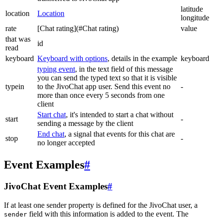
latitude
location
Location
longitude
rate
[Chat rating](#Chat rating)
value
that was
id
read
keyboard
Keyboard with options
, details in the example
keyboard
typing event
, in the text field of this message
you can send the typed text so that it is visible
typein
to the JivoChat app user. Send this event no
-
more than once every 5 seconds from one
client
Start chat
, it's intended to start a chat without
start
-
sending a message by the client
End chat
, a signal that events for this chat are
stop
-
no longer accepted
Event Examples
#
JivoChat Event Examples
#
If at least one sender property is defined for the JivoChat user, a
field with this information is added to the event. The
sender