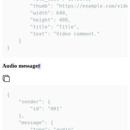
		"thumb": "https://example.com/video_thumb.png",

		"width": 640,

		"height": 480,

		"title": "Title",

		"text": "Video comment."

	}

}
Audio message
#
{

	"sender": {

		"id": "001"

	},

	"message": {

		"type": "audio",
