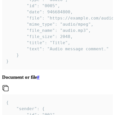
		"id": "0005",

		"date": 946684800,

		"file": "https://example.com/audio.mp3",

		"mime_type": "audio/mpeg",

		"file_name": "audio.mp3",

		"file_size": 2048,

		"title": "Title",

		"text": "Audio message comment."

	}

}
Document or file
#
{

	"sender": {

		"id": "001"
