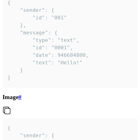
{

	"sender": {

		"id": "001"

	},

	"message": {

		"type": "text",

		"id": "0001",

		"date": 946684800,

		"text": "Hello!"

	}

}
Image
#
{

	"sender": {
