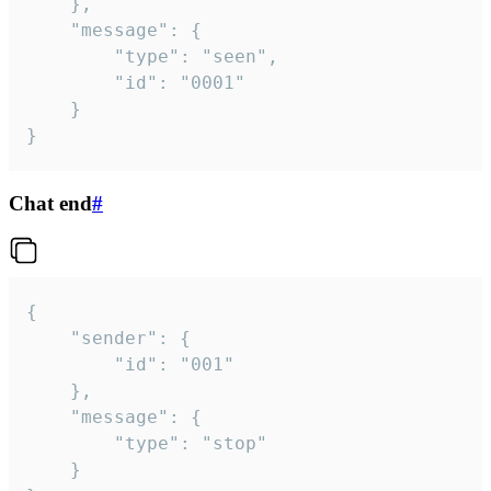
	},

	"message": {

		"type": "seen",

		"id": "0001"

	}

}
Chat end
#
{

	"sender": {

		"id": "001"

	},

	"message": {

		"type": "stop"

	}
