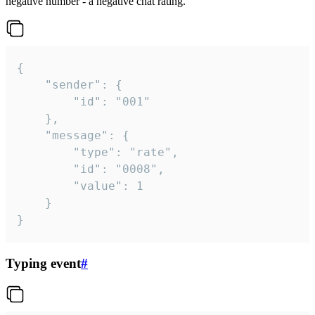
negative number - a negative chat rating.
{

	"sender": {

		"id": "001"

	},

	"message": {

		"type": "rate",

		"id": "0008",

		"value": 1

	}

}
Typing event
#