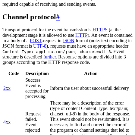
required capable of receiving and sending events.
Channel protocol
#
Transport protocol for the event transmission is
HTTPS
(at the
development stage it is allowed to use
HTTP
). An event is contained
in a body of a
POST
-request in
JSON
format (note: text encoding in
JSON format is
UTF-8
), requests must have an appropriate header
. Event
Content-Type: application/json; charset=utf-8
structure is described
further
. Response options are divided into 3
groups according to the HTTP-response code.
Code
Description
Action
Success.
Event is
2xx
Inform the user about successfull delivery
accepted for
processing
There may be a description of the error
(type of content Content-Type: text/plain;
Request
charset=utf-8) in the body of the response.
failed.
This event should not be resubmitted. It is
4xx
Event
necessary to find and correct the error of
rejected
the program or channel settings that led to