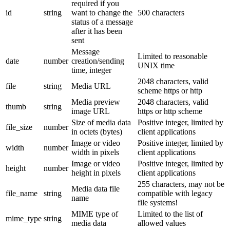
required if you
id
string
want to change the
500 characters
status of a message
after it has been
sent
Message
Limited to reasonable
date
number
creation/sending
UNIX time
time, integer
2048 characters, valid
file
string
Media URL
scheme https or http
Media preview
2048 characters, valid
thumb
string
image URL
https or http scheme
Size of media data
Positive integer, limited by
file_size
number
in octets (bytes)
client applications
Image or video
Positive integer, limited by
width
number
width in pixels
client applications
Image or video
Positive integer, limited by
height
number
height in pixels
client applications
255 characters, may not be
Media data file
file_name
string
compatible with legacy
name
file systems!
MIME type of
Limited to the list of
mime_type
string
media data
allowed values