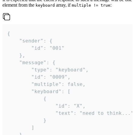
element from the
array, if
:
keyboard
multiple != true
{

	"sender": {

		"id": "001"

	},

	"message": {

		"type": "keyboard",

		"id": "0009",

		"multiple": false,

		"keyboard": [

			{

				"id": "X",

				"text": "need to think..."

			}

		]

	}
