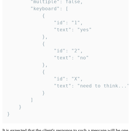
		"multiple": false,

		"keyboard": [

			{

				"id": "1",

				"text": "yes"

			},

			{

				"id": "2",

				"text": "no"

			},

			{

				"id": "X",

				"text": "need to think..."

			}

		]

	}

}
It is expected that the client's response to such a message will be one