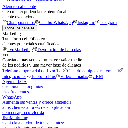
Atención al cliente
Crea una experiencia de atención al
cliente excepcional
Chat para sitios
Chatbot
WhatsApp
Instagram
Telegram
Todos los canales
Marketing
Transforma el tráfico en
clientes potenciales cualificados
JivoMarketing
Devolución de llamadas
Ventas
Consigue más ventas, un mayor valor medio
de los pedidos y una mayor base de clientes
Teléfono empresarial de JivoChat
Chat de equipos de JivoChat
Integraciones
Teléfono Plus
Video llamadas
CRM
Agente de IA
Gestiona las preguntas
más frecuentes
WhatsApp
Aumenta las ventas y ofrece asistencia
a tus clientes a través de su aplicación
de mensajería preferida
JivoMarketing
Capta la atención de tus visitantes:
capta su interés antes de que se