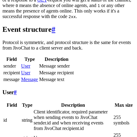
where
means the absence of online agents, and
or any other
0
1
means the presence of agents online. This only works if it's a
successful response with the code
.
2xx
Event structure
#
Protocol is symmetric, and protocol structure is the same for events
from JivoChat to a client server and back.
Field
Type
Description
sender
User
Message sender
recipient
User
Message recipient
message
Message
Message text
User
#
Field
Type
Description
Max size
Client identificator, required parameter
when sending events to JivoChat
255
id
string
sender.id and when receiving events
symbols
from JivoChat recipient.id
255