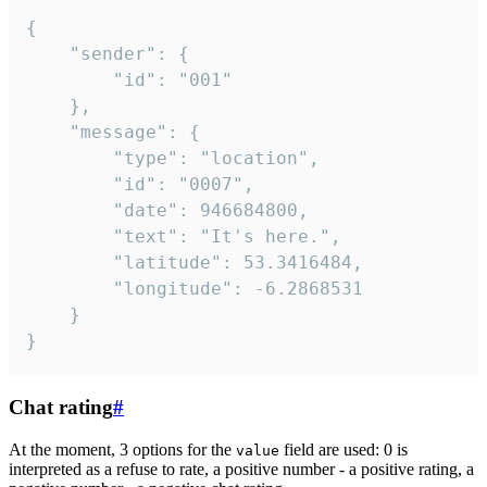
{

	"sender": {

		"id": "001"

	},

	"message": {

		"type": "location",

		"id": "0007",

		"date": 946684800,

		"text": "It's here.",

		"latitude": 53.3416484,

		"longitude": -6.2868531

	}

}
Chat rating
#
At the moment, 3 options for the
field are used: 0 is
value
interpreted as a refuse to rate, a positive number - a positive rating, a