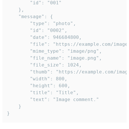
		"id": "001"

	},

	"message": {

		"type": "photo",

		"id": "0002",

		"date": 946684800,

		"file": "https://example.com/image.png",

		"mime_type": "image/png",

		"file_name": "image.png",

		"file_size": 1024,

		"thumb": "https://example.com/image_thumb.png",

		"width": 800,

		"height": 600,

		"title": "Title",

		"text": "Image comment."

	}

}