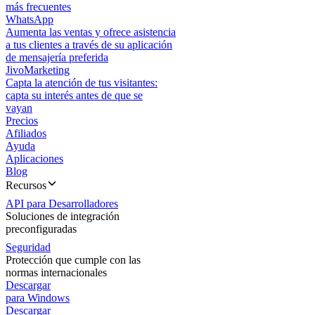
más frecuentes
WhatsApp
Aumenta las ventas y ofrece asistencia
a tus clientes a través de su aplicación
de mensajería preferida
JivoMarketing
Capta la atención de tus visitantes:
capta su interés antes de que se
vayan
Precios
Afiliados
Ayuda
Aplicaciones
Blog
Recursos
API para Desarrolladores
Soluciones de integración
preconfiguradas
Seguridad
Protección que cumple con las
normas internacionales
Descargar
para Windows
Descargar