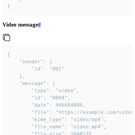
}
Video message
#
{

	"sender": {

		"id": "001"

	},

	"message": {

		"type": "video",

		"id": "0004",

		"date": 946684800,

		"file": "https://example.com/video.mp4",

		"mime_type": "video/mp4",

		"file_name": "video.mp4",

		"file_size": 1048576,
