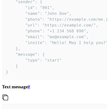
	"sender": {

		"id": "001",

		"name": "John Doe",

		"photo": "https://example.com/me.jpg",

		"url": "https://example.com/",

		"phone": "+1 234 568 890",

		"email": "me@example.com",

		"invite": "Hello! May I help you?"

	},

	"message": {

		"type": "start"

	}

}
Text message
#