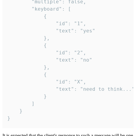
		"multiple": false,

		"keyboard": [

			{

				"id": "1",

				"text": "yes"

			},

			{

				"id": "2",

				"text": "no"

			},

			{

				"id": "X",

				"text": "need to think..."

			}

		]

	}

}
It is expected that the client's response to such a message will be one