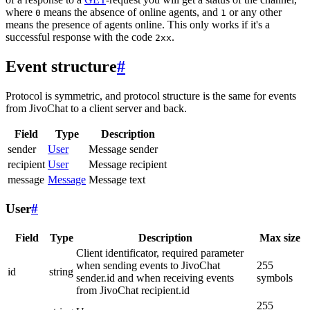
where
means the absence of online agents, and
or any other
0
1
means the presence of agents online. This only works if it's a
successful response with the code
.
2xx
Event structure
#
Protocol is symmetric, and protocol structure is the same for events
from JivoChat to a client server and back.
Field
Type
Description
sender
User
Message sender
recipient
User
Message recipient
message
Message
Message text
User
#
Field
Type
Description
Max size
Client identificator, required parameter
when sending events to JivoChat
255
id
string
sender.id and when receiving events
symbols
from JivoChat recipient.id
255