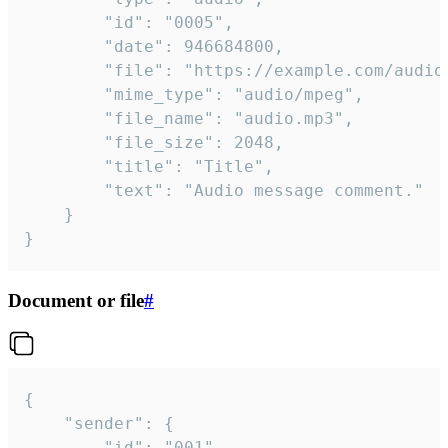
		"id": "0005",

		"date": 946684800,

		"file": "https://example.com/audio.mp3",

		"mime_type": "audio/mpeg",

		"file_name": "audio.mp3",

		"file_size": 2048,

		"title": "Title",

		"text": "Audio message comment."

	}

}
Document or file
#
{

	"sender": {

		"id": "001"
