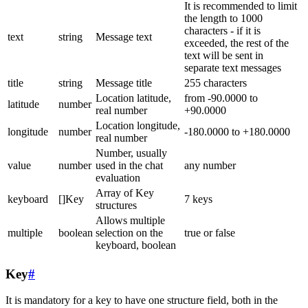
It is recommended to limit
the length to 1000
characters - if it is
text
string
Message text
exceeded, the rest of the
text will be sent in
separate text messages
title
string
Message title
255 characters
Location latitude,
from -90.0000 to
latitude
number
real number
+90.0000
Location longitude,
longitude
number
-180.0000 to +180.0000
real number
Number, usually
value
number
used in the chat
any number
evaluation
Array of Key
keyboard
[]Key
7 keys
structures
Allows multiple
multiple
boolean
selection on the
true or false
keyboard, boolean
Key
#
It is mandatory for a key to have one structure field, both in the