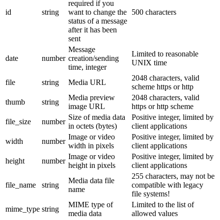
required if you
id
string
want to change the
500 characters
status of a message
after it has been
sent
Message
Limited to reasonable
date
number
creation/sending
UNIX time
time, integer
2048 characters, valid
file
string
Media URL
scheme https or http
Media preview
2048 characters, valid
thumb
string
image URL
https or http scheme
Size of media data
Positive integer, limited by
file_size
number
in octets (bytes)
client applications
Image or video
Positive integer, limited by
width
number
width in pixels
client applications
Image or video
Positive integer, limited by
height
number
height in pixels
client applications
255 characters, may not be
Media data file
file_name
string
compatible with legacy
name
file systems!
MIME type of
Limited to the list of
mime_type
string
media data
allowed values