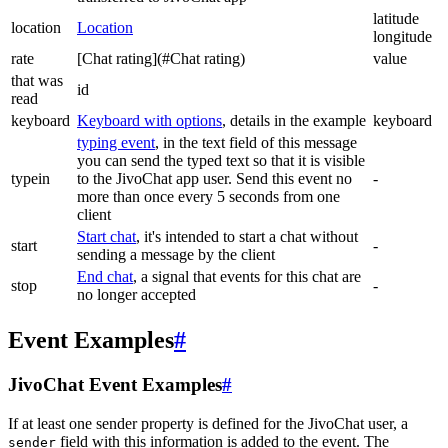
latitude
location
Location
longitude
rate
[Chat rating](#Chat rating)
value
that was
id
read
keyboard
Keyboard with options
, details in the example
keyboard
typing event
, in the text field of this message
you can send the typed text so that it is visible
typein
to the JivoChat app user. Send this event no
-
more than once every 5 seconds from one
client
Start chat
, it's intended to start a chat without
start
-
sending a message by the client
End chat
, a signal that events for this chat are
stop
-
no longer accepted
Event Examples
#
JivoChat Event Examples
#
If at least one sender property is defined for the JivoChat user, a
field with this information is added to the event. The
sender