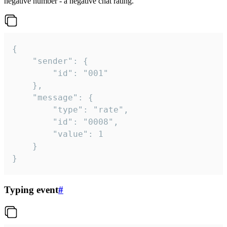
negative number - a negative chat rating.
{

	"sender": {

		"id": "001"

	},

	"message": {

		"type": "rate",

		"id": "0008",

		"value": 1

	}

}
Typing event
#