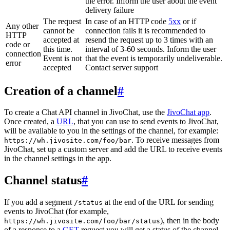
the error. Inform the user about the event
delivery failure
The request
In case of an HTTP code
5xx
or if
Any other
cannot be
connection fails it is recommended to
HTTP
accepted at
resend the request up to 3 times with an
code or
this time.
interval of 3-60 seconds. Inform the user
connection
Event is not
that the event is temporarily undeliverable.
error
accepted
Contact server support
Creation of a channel
#
To create a Chat API channel in JivoChat, use the
JivoChat app
.
Once created, a
URL
, that you can use to send events to JivoChat,
will be available to you in the settings of the channel, for example:
. To receive messages from
https://wh.jivosite.com/foo/bar
JivoChat, set up a custom server and add the URL to receive events
in the channel settings in the app.
Channel status
#
If you add a segment
at the end of the URL for sending
/status
events to JivoChat (for example,
), then in the body
https://wh.jivosite.com/foo/bar/status
of a response to a
GET
-request you will get a status of the channel,