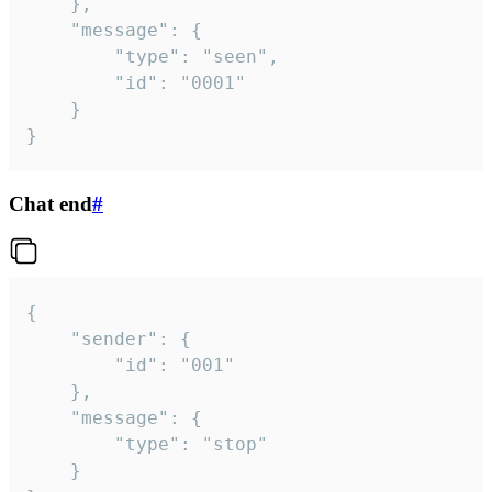
	},

	"message": {

		"type": "seen",

		"id": "0001"

	}

}
Chat end
#
{

	"sender": {

		"id": "001"

	},

	"message": {

		"type": "stop"

	}
