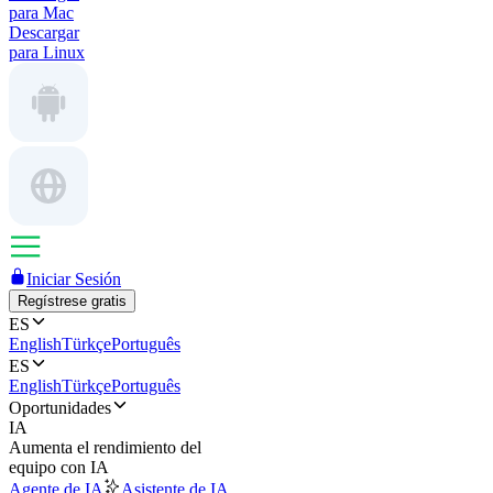
para Mac
Descargar
para Linux
Iniciar Sesión
Regístrese gratis
ES
English
Türkçe
Português
ES
English
Türkçe
Português
Oportunidades
IA
Aumenta el rendimiento del
equipo con IA
Agente de IA
Asistente de IA