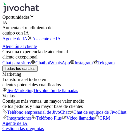
Oportunidades
IA
Aumenta el rendimiento del
equipo con IA
Agente de IA
Asistente de IA
Atención al cliente
Crea una experiencia de atención al
cliente excepcional
Chat para sitios
Chatbot
WhatsApp
Instagram
Telegram
Todos los canales
Marketing
Transforma el tráfico en
clientes potenciales cualificados
JivoMarketing
Devolución de llamadas
Ventas
Consigue más ventas, un mayor valor medio
de los pedidos y una mayor base de clientes
Teléfono empresarial de JivoChat
Chat de equipos de JivoChat
Integraciones
Teléfono Plus
Video llamadas
CRM
Agente de IA
Gestiona las preguntas