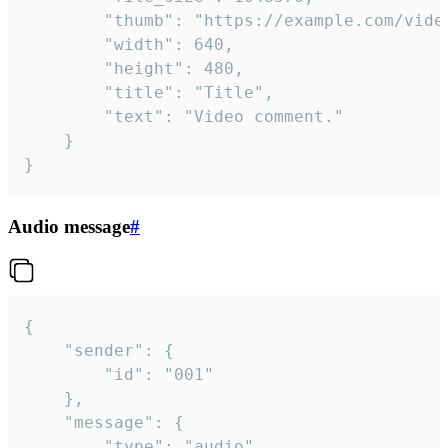
		"thumb": "https://example.com/video_thumb.png",

		"width": 640,

		"height": 480,

		"title": "Title",

		"text": "Video comment."

	}

}
Audio message
#
{

	"sender": {

		"id": "001"

	},

	"message": {

		"type": "audio",
