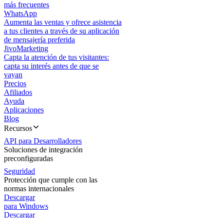
más frecuentes
WhatsApp
Aumenta las ventas y ofrece asistencia
a tus clientes a través de su aplicación
de mensajería preferida
JivoMarketing
Capta la atención de tus visitantes:
capta su interés antes de que se
vayan
Precios
Afiliados
Ayuda
Aplicaciones
Blog
Recursos
API para Desarrolladores
Soluciones de integración
preconfiguradas
Seguridad
Protección que cumple con las
normas internacionales
Descargar
para Windows
Descargar