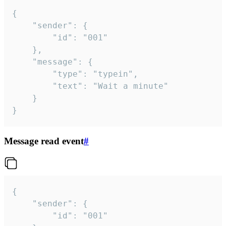
{

	"sender": {

		"id": "001"

	},

	"message": {

		"type": "typein",

		"text": "Wait a minute"

	}

}
Message read event
#
{

	"sender": {

		"id": "001"
