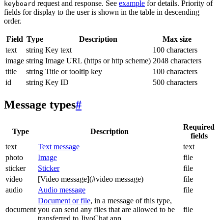
request and response. See
example
for details. Priority of
keyboard
fields for display to the user is shown in the table in descending
order.
Field
Type
Description
Max size
text
string
Key text
100 characters
image
string
Image URL (https or http scheme)
2048 characters
title
string
Title or tooltip key
100 characters
id
string
Key ID
500 characters
Message types
#
Required
Type
Description
fields
text
Text message
text
photo
Image
file
sticker
Sticker
file
video
[Video message](#video message)
file
audio
Audio message
file
Document or file
, in a message of this type,
document
you can send any files that are allowed to be
file
transferred to JivoChat app