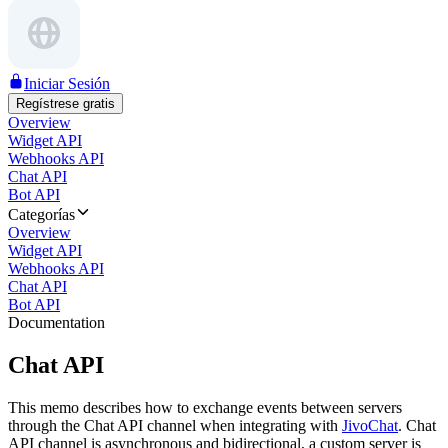
Iniciar Sesión
Regístrese gratis
Overview
Widget API
Webhooks API
Chat API
Bot API
Categorías
Overview
Widget API
Webhooks API
Chat API
Bot API
Documentation
Chat API
This memo describes how to exchange events between servers
through the Chat API channel when integrating with
JivoChat
. Chat
API channel is asynchronous and bidirectional, a custom server is