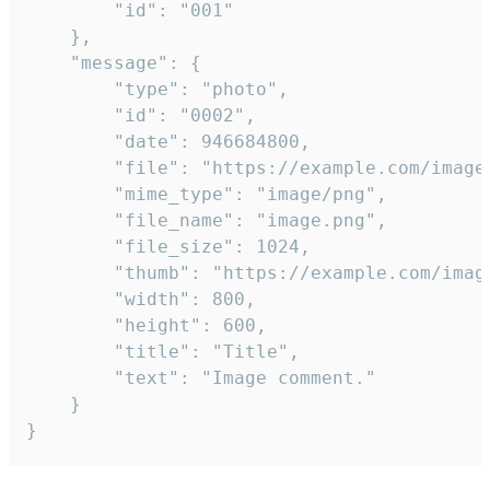
		"id": "001"

	},

	"message": {

		"type": "photo",

		"id": "0002",

		"date": 946684800,

		"file": "https://example.com/image.png",

		"mime_type": "image/png",

		"file_name": "image.png",

		"file_size": 1024,

		"thumb": "https://example.com/image_thumb.png",

		"width": 800,

		"height": 600,

		"title": "Title",

		"text": "Image comment."

	}

}