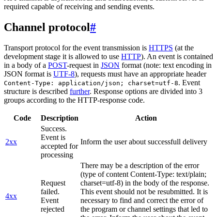
required capable of receiving and sending events.
Channel protocol
#
Transport protocol for the event transmission is
HTTPS
(at the
development stage it is allowed to use
HTTP
). An event is contained
in a body of a
POST
-request in
JSON
format (note: text encoding in
JSON format is
UTF-8
), requests must have an appropriate header
. Event
Content-Type: application/json; charset=utf-8
structure is described
further
. Response options are divided into 3
groups according to the HTTP-response code.
Code
Description
Action
Success.
Event is
2xx
Inform the user about successfull delivery
accepted for
processing
There may be a description of the error
(type of content Content-Type: text/plain;
Request
charset=utf-8) in the body of the response.
failed.
This event should not be resubmitted. It is
4xx
Event
necessary to find and correct the error of
rejected
the program or channel settings that led to