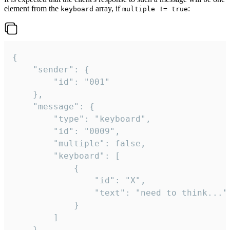
element from the
array, if
:
keyboard
multiple != true
{

	"sender": {

		"id": "001"

	},

	"message": {

		"type": "keyboard",

		"id": "0009",

		"multiple": false,

		"keyboard": [

			{

				"id": "X",

				"text": "need to think..."

			}

		]

	}
