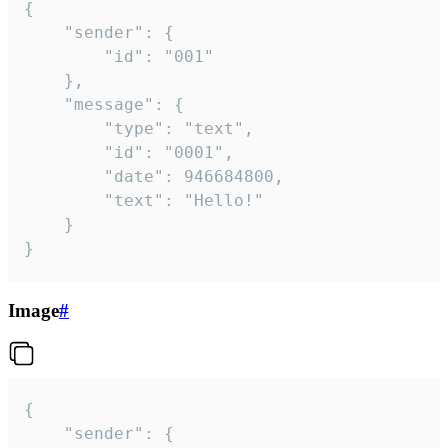
{

	"sender": {

		"id": "001"

	},

	"message": {

		"type": "text",

		"id": "0001",

		"date": 946684800,

		"text": "Hello!"

	}

}
Image
#
{

	"sender": {
