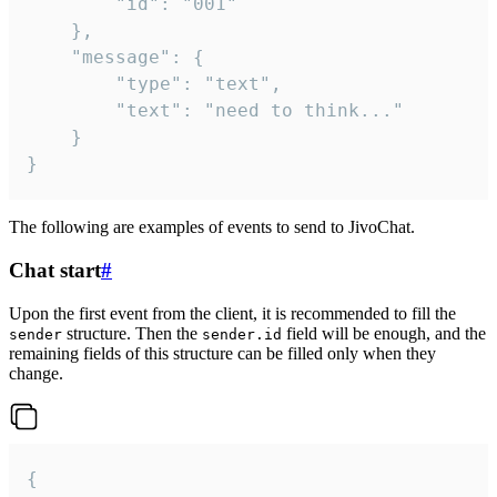
		"id": "001"

	},

	"message": {

		"type": "text",

		"text": "need to think..."

	}

}
The following are examples of events to send to JivoChat.
Chat start
#
Upon the first event from the client, it is recommended to fill the
structure. Then the
field will be enough, and the
sender
sender.id
remaining fields of this structure can be filled only when they
change.
{
