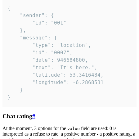
{

	"sender": {

		"id": "001"

	},

	"message": {

		"type": "location",

		"id": "0007",

		"date": 946684800,

		"text": "It's here.",

		"latitude": 53.3416484,

		"longitude": -6.2868531

	}

}
Chat rating
#
At the moment, 3 options for the
field are used: 0 is
value
interpreted as a refuse to rate, a positive number - a positive rating, a