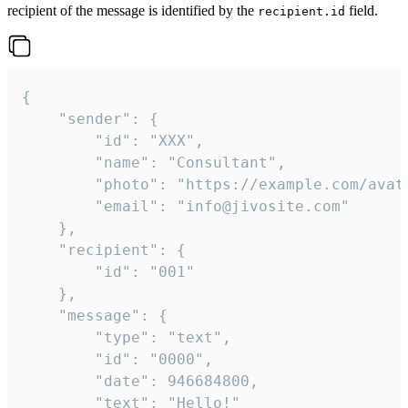
recipient of the message is identified by the
field.
recipient.id
{

	"sender": {

		"id": "XXX",

		"name": "Consultant",

		"photo": "https://example.com/avatar.png",

		"email": "info@jivosite.com"

	},

	"recipient": {

		"id": "001"

	},

	"message": {

		"type": "text",

		"id": "0000",

		"date": 946684800,

		"text": "Hello!"
