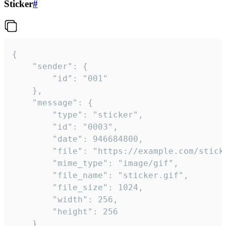
Sticker
#
{

	"sender": {

		"id": "001"

	},

	"message": {

		"type": "sticker",

		"id": "0003",

		"date": 946684800,

		"file": "https://example.com/sticker.gif",

		"mime_type": "image/gif",

		"file_name": "sticker.gif",

		"file_size": 1024,

		"width": 256,

		"height": 256

	}
