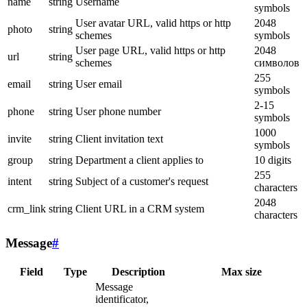
name
string
Username
symbols
User avatar URL, valid https or http
2048
photo
string
schemes
symbols
User page URL, valid https or http
2048
url
string
schemes
символов
255
email
string
User email
symbols
2-15
phone
string
User phone number
symbols
1000
invite
string
Client invitation text
symbols
group
string
Department a client applies to
10 digits
255
intent
string
Subject of a customer's request
characters
2048
crm_link
string
Client URL in a CRM system
characters
Message
#
Field
Type
Description
Max size
Message
identificator,