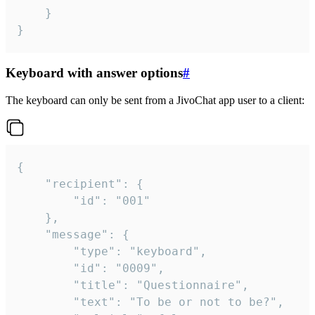
	}

}
Keyboard with answer options
#
The keyboard can only be sent from a JivoChat app user to a client:
{

	"recipient": {

		"id": "001"

	},

	"message": {

		"type": "keyboard",

		"id": "0009",

		"title": "Questionnaire",

		"text": "To be or not to be?",
