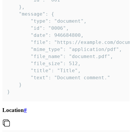
	},

	"message": {

		"type": "document",

		"id": "0006",

		"date": 946684800,

		"file": "https://example.com/document.pdf",

		"mime_type": "application/pdf",

		"file_name": "document.pdf",

		"file_size": 512,

		"title": "Title",

		"text": "Document comment."

	}

}
Location
#