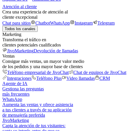
Atención al cliente
Crea una experiencia de atención al
cliente excepcional
Chat para sitios
Chatbot
WhatsApp
Instagram
Telegram
Todos los canales
Marketing
Transforma el tráfico en
clientes potenciales cualificados
JivoMarketing
Devolución de llamadas
Ventas
Consigue más ventas, un mayor valor medio
de los pedidos y una mayor base de clientes
Teléfono empresarial de JivoChat
Chat de equipos de JivoChat
Integraciones
Teléfono Plus
Video llamadas
CRM
Agente de IA
Gestiona las preguntas
más frecuentes
WhatsApp
Aumenta las ventas y ofrece asistencia
a tus clientes a través de su aplicación
de mensajería preferida
JivoMarketing
Capta la atención de tus visitantes:
capta su interés antes de que se