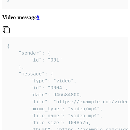
Video message
#
{

	"sender": {

		"id": "001"

	},

	"message": {

		"type": "video",

		"id": "0004",

		"date": 946684800,

		"file": "https://example.com/video.mp4",

		"mime_type": "video/mp4",

		"file_name": "video.mp4",

		"file_size": 1048576,

		"thumb": "https://example.com/video_thumb.png",
