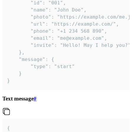
		"id": "001",

		"name": "John Doe",

		"photo": "https://example.com/me.jpg",

		"url": "https://example.com/",

		"phone": "+1 234 568 890",

		"email": "me@example.com",

		"invite": "Hello! May I help you?"

	},

	"message": {

		"type": "start"

	}

}
Text message
#
{
