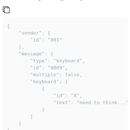
{

	"sender": {

		"id": "001"

	},

	"message": {

		"type": "keyboard",

		"id": "0009",

		"multiple": false,

		"keyboard": [

			{

				"id": "X",

				"text": "need to think..."

			}

		]

	}
