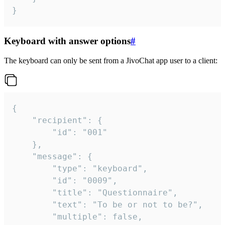
}
Keyboard with answer options
#
The keyboard can only be sent from a JivoChat app user to a client:
{

	"recipient": {

		"id": "001"

	},

	"message": {

		"type": "keyboard",

		"id": "0009",

		"title": "Questionnaire",

		"text": "To be or not to be?",

		"multiple": false,
