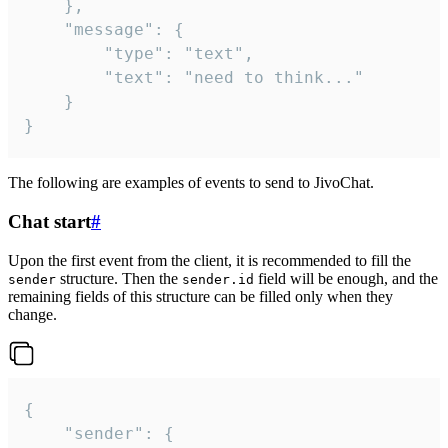
	},

	"message": {

		"type": "text",

		"text": "need to think..."

	}

}
The following are examples of events to send to JivoChat.
Chat start
#
Upon the first event from the client, it is recommended to fill the
structure. Then the
field will be enough, and the
sender
sender.id
remaining fields of this structure can be filled only when they
change.
{

	"sender": {
