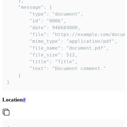
	},

	"message": {

		"type": "document",

		"id": "0006",

		"date": 946684800,

		"file": "https://example.com/document.pdf",

		"mime_type": "application/pdf",

		"file_name": "document.pdf",

		"file_size": 512,

		"title": "Title",

		"text": "Document comment."

	}

}
Location
#