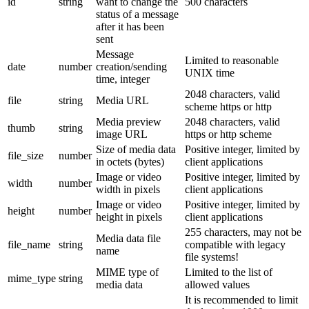
id
string
want to change the
500 characters
status of a message
after it has been
sent
Message
Limited to reasonable
date
number
creation/sending
UNIX time
time, integer
2048 characters, valid
file
string
Media URL
scheme https or http
Media preview
2048 characters, valid
thumb
string
image URL
https or http scheme
Size of media data
Positive integer, limited by
file_size
number
in octets (bytes)
client applications
Image or video
Positive integer, limited by
width
number
width in pixels
client applications
Image or video
Positive integer, limited by
height
number
height in pixels
client applications
255 characters, may not be
Media data file
file_name
string
compatible with legacy
name
file systems!
MIME type of
Limited to the list of
mime_type
string
media data
allowed values
It is recommended to limit