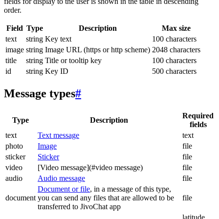
fields for display to the user is shown in the table in descending
order.
Field
Type
Description
Max size
text
string
Key text
100 characters
image
string
Image URL (https or http scheme)
2048 characters
title
string
Title or tooltip key
100 characters
id
string
Key ID
500 characters
Message types
#
Required
Type
Description
fields
text
Text message
text
photo
Image
file
sticker
Sticker
file
video
[Video message](#video message)
file
audio
Audio message
file
Document or file
, in a message of this type,
document
you can send any files that are allowed to be
file
transferred to JivoChat app
latitude