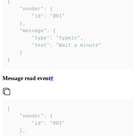
{

	"sender": {

		"id": "001"

	},

	"message": {

		"type": "typein",

		"text": "Wait a minute"

	}

}
Message read event
#
{

	"sender": {

		"id": "001"

	},
