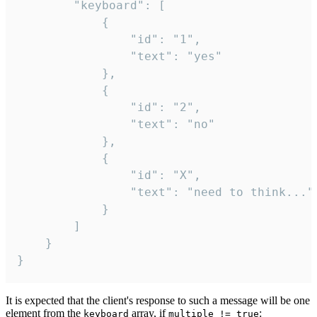
		"keyboard": [

			{

				"id": "1",

				"text": "yes"

			},

			{

				"id": "2",

				"text": "no"

			},

			{

				"id": "X",

				"text": "need to think..."

			}

		]

	}

}
It is expected that the client's response to such a message will be one
element from the
array, if
:
keyboard
multiple != true