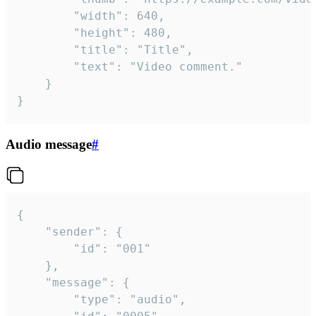
		"width": 640,

		"height": 480,

		"title": "Title",

		"text": "Video comment."

	}

}
Audio message
#
{

	"sender": {

		"id": "001"

	},

	"message": {

		"type": "audio",
