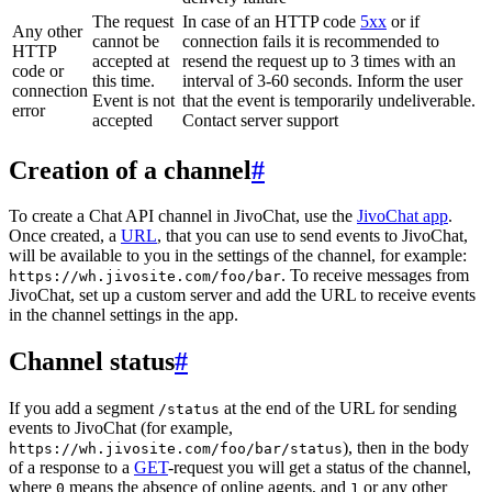
The request
In case of an HTTP code
5xx
or if
Any other
cannot be
connection fails it is recommended to
HTTP
accepted at
resend the request up to 3 times with an
code or
this time.
interval of 3-60 seconds. Inform the user
connection
Event is not
that the event is temporarily undeliverable.
error
accepted
Contact server support
Creation of a channel
#
To create a Chat API channel in JivoChat, use the
JivoChat app
.
Once created, a
URL
, that you can use to send events to JivoChat,
will be available to you in the settings of the channel, for example:
. To receive messages from
https://wh.jivosite.com/foo/bar
JivoChat, set up a custom server and add the URL to receive events
in the channel settings in the app.
Channel status
#
If you add a segment
at the end of the URL for sending
/status
events to JivoChat (for example,
), then in the body
https://wh.jivosite.com/foo/bar/status
of a response to a
GET
-request you will get a status of the channel,
where
means the absence of online agents, and
or any other
0
1