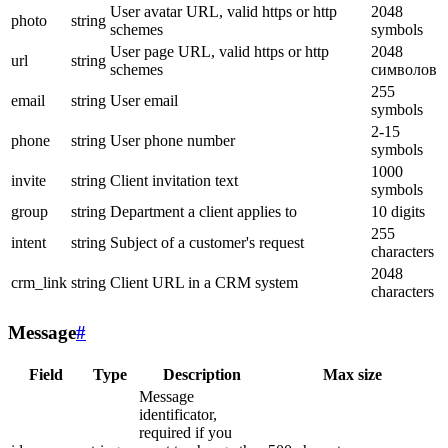
User avatar URL, valid https or http
2048
photo
string
schemes
symbols
User page URL, valid https or http
2048
url
string
schemes
символов
255
email
string
User email
symbols
2-15
phone
string
User phone number
symbols
1000
invite
string
Client invitation text
symbols
group
string
Department a client applies to
10 digits
255
intent
string
Subject of a customer's request
characters
2048
crm_link
string
Client URL in a CRM system
characters
Message
#
Field
Type
Description
Max size
Message
identificator,
required if you