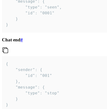
	"message": {

		"type": "seen",

		"id": "0001"

	}

}
Chat end
#
{

	"sender": {

		"id": "001"

	},

	"message": {

		"type": "stop"

	}

}