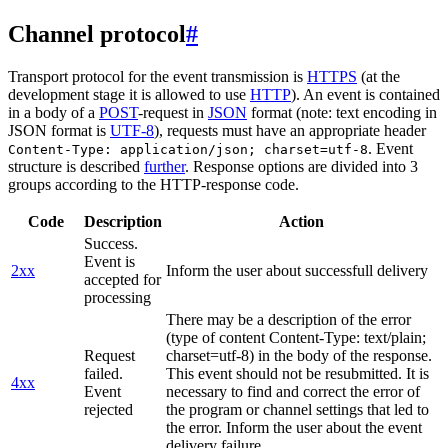
Channel protocol
#
Transport protocol for the event transmission is
HTTPS
(at the
development stage it is allowed to use
HTTP
). An event is contained
in a body of a
POST
-request in
JSON
format (note: text encoding in
JSON format is
UTF-8
), requests must have an appropriate header
. Event
Content-Type: application/json; charset=utf-8
structure is described
further
. Response options are divided into 3
groups according to the HTTP-response code.
Code
Description
Action
Success.
Event is
2xx
Inform the user about successfull delivery
accepted for
processing
There may be a description of the error
(type of content Content-Type: text/plain;
Request
charset=utf-8) in the body of the response.
failed.
This event should not be resubmitted. It is
4xx
Event
necessary to find and correct the error of
rejected
the program or channel settings that led to
the error. Inform the user about the event
delivery failure