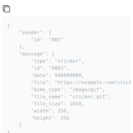
{

	"sender": {

		"id": "001"

	},

	"message": {

		"type": "sticker",

		"id": "0003",

		"date": 946684800,

		"file": "https://example.com/sticker.gif",

		"mime_type": "image/gif",

		"file_name": "sticker.gif",

		"file_size": 1024,

		"width": 256,

		"height": 256

	}

}