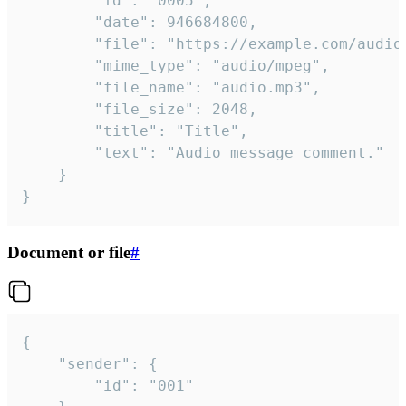
		"id": "0005",

		"date": 946684800,

		"file": "https://example.com/audio.mp3",

		"mime_type": "audio/mpeg",

		"file_name": "audio.mp3",

		"file_size": 2048,

		"title": "Title",

		"text": "Audio message comment."

	}

}
Document or file
#
{

	"sender": {

		"id": "001"
