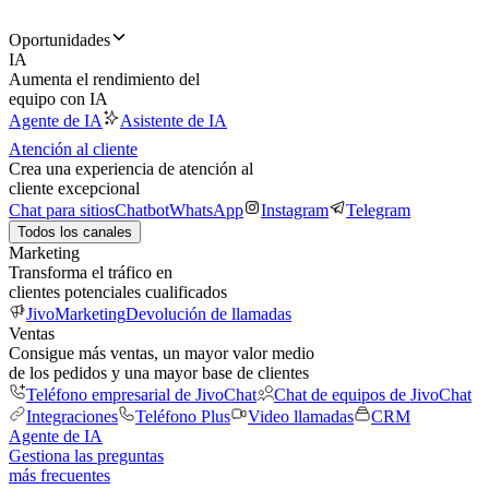
Oportunidades
IA
Aumenta el rendimiento del
equipo con IA
Agente de IA
Asistente de IA
Atención al cliente
Crea una experiencia de atención al
cliente excepcional
Chat para sitios
Chatbot
WhatsApp
Instagram
Telegram
Todos los canales
Marketing
Transforma el tráfico en
clientes potenciales cualificados
JivoMarketing
Devolución de llamadas
Ventas
Consigue más ventas, un mayor valor medio
de los pedidos y una mayor base de clientes
Teléfono empresarial de JivoChat
Chat de equipos de JivoChat
Integraciones
Teléfono Plus
Video llamadas
CRM
Agente de IA
Gestiona las preguntas
más frecuentes