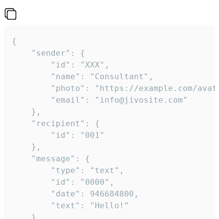
{

	"sender": {

		"id": "XXX",

		"name": "Consultant",

		"photo": "https://example.com/avatar.png",

		"email": "info@jivosite.com"

	},

	"recipient": {

		"id": "001"

	},

	"message": {

		"type": "text",

		"id": "0000",

		"date": 946684800,

		"text": "Hello!"

	}
