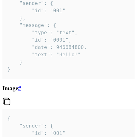
	"sender": {

		"id": "001"

	},

	"message": {

		"type": "text",

		"id": "0001",

		"date": 946684800,

		"text": "Hello!"

	}

}
Image
#
{

	"sender": {

		"id": "001"
