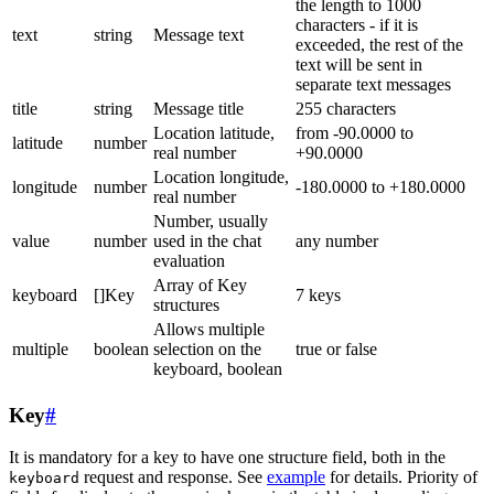
the length to 1000
characters - if it is
text
string
Message text
exceeded, the rest of the
text will be sent in
separate text messages
title
string
Message title
255 characters
Location latitude,
from -90.0000 to
latitude
number
real number
+90.0000
Location longitude,
longitude
number
-180.0000 to +180.0000
real number
Number, usually
value
number
used in the chat
any number
evaluation
Array of Key
keyboard
[]Key
7 keys
structures
Allows multiple
multiple
boolean
selection on the
true or false
keyboard, boolean
Key
#
It is mandatory for a key to have one structure field, both in the
request and response. See
example
for details. Priority of
keyboard