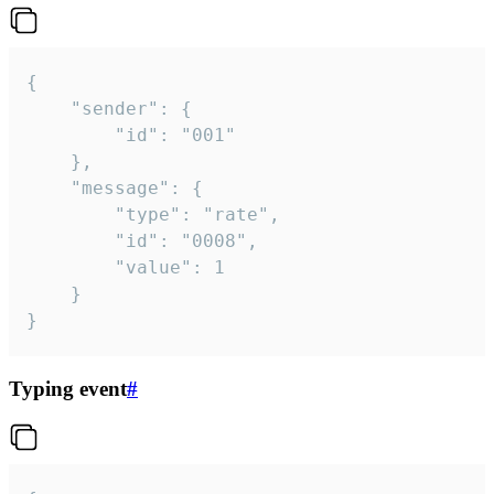
{

	"sender": {

		"id": "001"

	},

	"message": {

		"type": "rate",

		"id": "0008",

		"value": 1

	}

}
Typing event
#