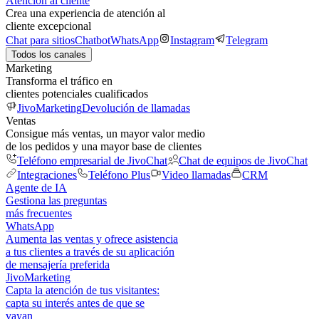
Atención al cliente
Crea una experiencia de atención al
cliente excepcional
Chat para sitios
Chatbot
WhatsApp
Instagram
Telegram
Todos los canales
Marketing
Transforma el tráfico en
clientes potenciales cualificados
JivoMarketing
Devolución de llamadas
Ventas
Consigue más ventas, un mayor valor medio
de los pedidos y una mayor base de clientes
Teléfono empresarial de JivoChat
Chat de equipos de JivoChat
Integraciones
Teléfono Plus
Video llamadas
CRM
Agente de IA
Gestiona las preguntas
más frecuentes
WhatsApp
Aumenta las ventas y ofrece asistencia
a tus clientes a través de su aplicación
de mensajería preferida
JivoMarketing
Capta la atención de tus visitantes:
capta su interés antes de que se
vayan