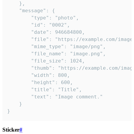
	},

	"message": {

		"type": "photo",

		"id": "0002",

		"date": 946684800,

		"file": "https://example.com/image.png",

		"mime_type": "image/png",

		"file_name": "image.png",

		"file_size": 1024,

		"thumb": "https://example.com/image_thumb.png",

		"width": 800,

		"height": 600,

		"title": "Title",

		"text": "Image comment."

	}

}
Sticker
#