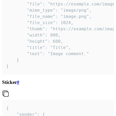
		"file": "https://example.com/image.png",

		"mime_type": "image/png",

		"file_name": "image.png",

		"file_size": 1024,

		"thumb": "https://example.com/image_thumb.png",

		"width": 800,

		"height": 600,

		"title": "Title",

		"text": "Image comment."

	}

}
Sticker
#
{

	"sender": {
