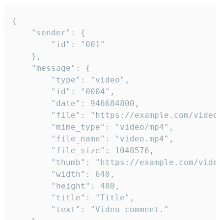
{

	"sender": {

		"id": "001"

	},

	"message": {

		"type": "video",

		"id": "0004",

		"date": 946684800,

		"file": "https://example.com/video.mp4",

		"mime_type": "video/mp4",

		"file_name": "video.mp4",

		"file_size": 1048576,

		"thumb": "https://example.com/video_thumb.png",

		"width": 640,

		"height": 480,

		"title": "Title",

		"text": "Video comment."
