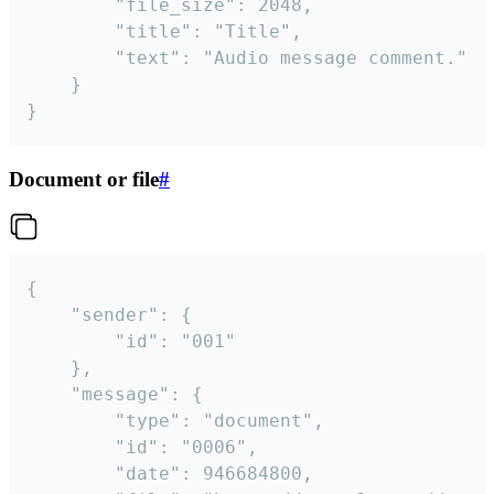
		"file_size": 2048,

		"title": "Title",

		"text": "Audio message comment."

	}

}
Document or file
#
{

	"sender": {

		"id": "001"

	},

	"message": {

		"type": "document",

		"id": "0006",

		"date": 946684800,
