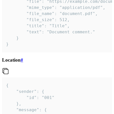
		"file": "https://example.com/document.pdf",

		"mime_type": "application/pdf",

		"file_name": "document.pdf",

		"file_size": 512,

		"title": "Title",

		"text": "Document comment."

	}

}
Location
#
{

	"sender": {

		"id": "001"

	},

	"message": {
