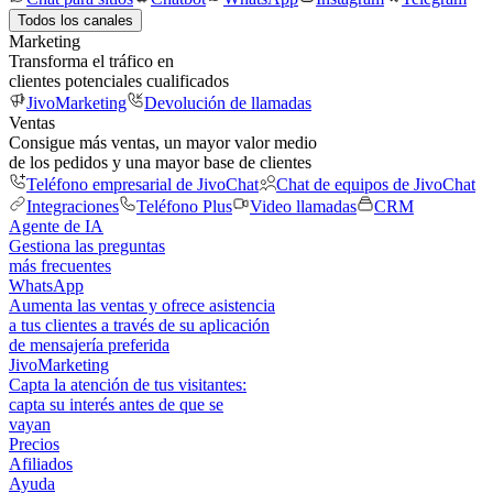
Todos los canales
Marketing
Transforma el tráfico en
clientes potenciales cualificados
JivoMarketing
Devolución de llamadas
Ventas
Consigue más ventas, un mayor valor medio
de los pedidos y una mayor base de clientes
Teléfono empresarial de JivoChat
Chat de equipos de JivoChat
Integraciones
Teléfono Plus
Video llamadas
CRM
Agente de IA
Gestiona las preguntas
más frecuentes
WhatsApp
Aumenta las ventas y ofrece asistencia
a tus clientes a través de su aplicación
de mensajería preferida
JivoMarketing
Capta la atención de tus visitantes:
capta su interés antes de que se
vayan
Precios
Afiliados
Ayuda