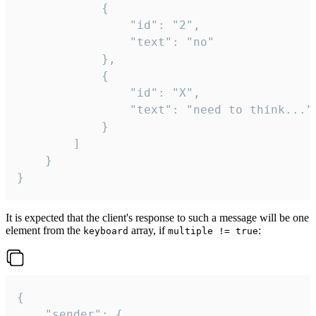
			{

				"id": "2",

				"text": "no"

			},

			{

				"id": "X",

				"text": "need to think..."

			}

		]

	}

}
It is expected that the client's response to such a message will be one
element from the
array, if
:
keyboard
multiple != true
{

	"sender": {
