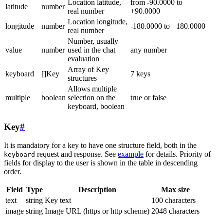
Location latitude,
from -90.0000 to
latitude
number
real number
+90.0000
Location longitude,
longitude
number
-180.0000 to +180.0000
real number
Number, usually
value
number
used in the chat
any number
evaluation
Array of Key
keyboard
[]Key
7 keys
structures
Allows multiple
multiple
boolean
selection on the
true or false
keyboard, boolean
Key
#
It is mandatory for a key to have one structure field, both in the
request and response. See
example
for details. Priority of
keyboard
fields for display to the user is shown in the table in descending
order.
Field
Type
Description
Max size
text
string
Key text
100 characters
image
string
Image URL (https or http scheme)
2048 characters