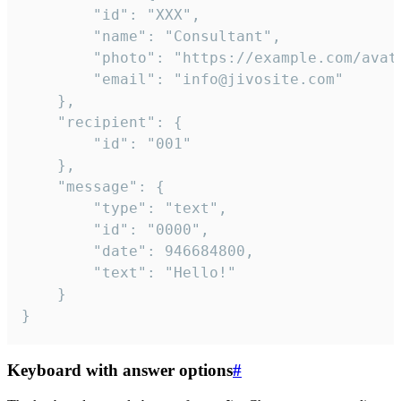
		"id": "XXX",

		"name": "Consultant",

		"photo": "https://example.com/avatar.png",

		"email": "info@jivosite.com"

	},

	"recipient": {

		"id": "001"

	},

	"message": {

		"type": "text",

		"id": "0000",

		"date": 946684800,

		"text": "Hello!"

	}

}
Keyboard with answer options
#