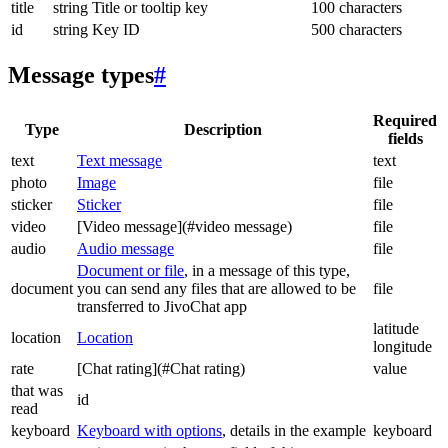
title
string
Title or tooltip key
100 characters
id
string
Key ID
500 characters
Message types
#
Required
Type
Description
fields
text
Text message
text
photo
Image
file
sticker
Sticker
file
video
[Video message](#video message)
file
audio
Audio message
file
Document or file
, in a message of this type,
document
you can send any files that are allowed to be
file
transferred to JivoChat app
latitude
location
Location
longitude
rate
[Chat rating](#Chat rating)
value
that was
id
read
keyboard
Keyboard with options
, details in the example
keyboard