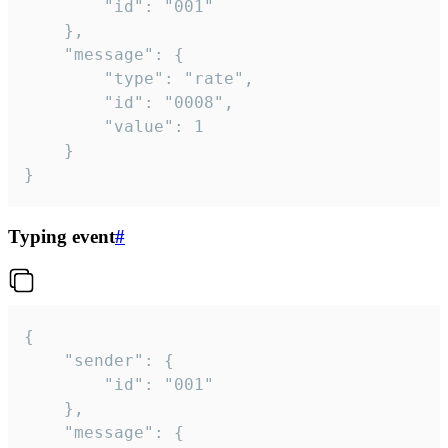
		"id": "001"

	},

	"message": {

		"type": "rate",

		"id": "0008",

		"value": 1

	}

}
Typing event
#
{

	"sender": {

		"id": "001"

	},

	"message": {
