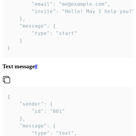
		"email": "me@example.com",

		"invite": "Hello! May I help you?"

	},

	"message": {

		"type": "start"

	}

}
Text message
#
{

	"sender": {

		"id": "001"

	},

	"message": {

		"type": "text",
