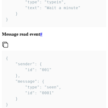
		"type": "typein",

		"text": "Wait a minute"

	}

}
Message read event
#
{

	"sender": {

		"id": "001"

	},

	"message": {

		"type": "seen",

		"id": "0001"

	}

}