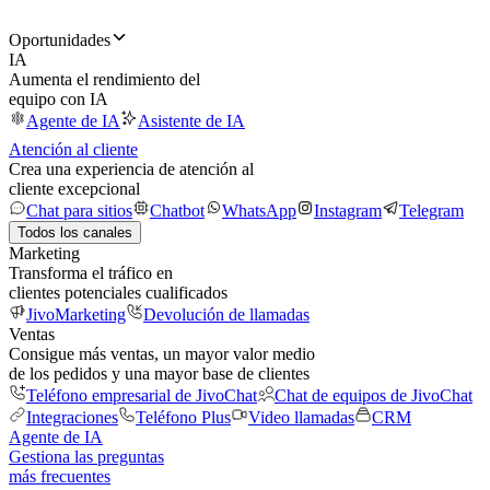
Oportunidades
IA
Aumenta el rendimiento del
equipo con IA
Agente de IA
Asistente de IA
Atención al cliente
Crea una experiencia de atención al
cliente excepcional
Chat para sitios
Chatbot
WhatsApp
Instagram
Telegram
Todos los canales
Marketing
Transforma el tráfico en
clientes potenciales cualificados
JivoMarketing
Devolución de llamadas
Ventas
Consigue más ventas, un mayor valor medio
de los pedidos y una mayor base de clientes
Teléfono empresarial de JivoChat
Chat de equipos de JivoChat
Integraciones
Teléfono Plus
Video llamadas
CRM
Agente de IA
Gestiona las preguntas
más frecuentes