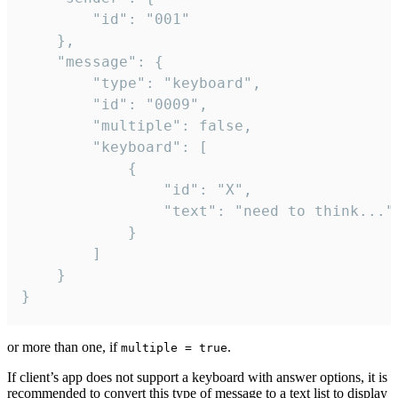
		"id": "001"

	},

	"message": {

		"type": "keyboard",

		"id": "0009",

		"multiple": false,

		"keyboard": [

			{

				"id": "X",

				"text": "need to think..."

			}

		]

	}

}
or more than one, if
.
multiple = true
If client’s app does not support a keyboard with answer options, it is
recommended to convert this type of message to a text list to display