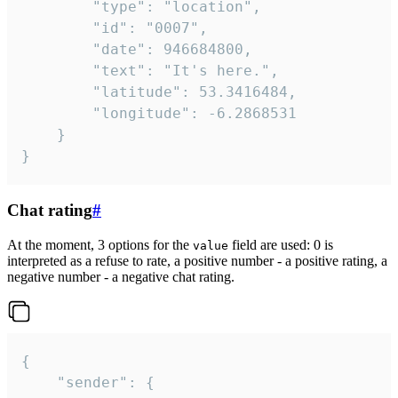
		"type": "location",

		"id": "0007",

		"date": 946684800,

		"text": "It's here.",

		"latitude": 53.3416484,

		"longitude": -6.2868531

	}

}
Chat rating
#
At the moment, 3 options for the
field are used: 0 is
value
interpreted as a refuse to rate, a positive number - a positive rating, a
negative number - a negative chat rating.
{

	"sender": {
