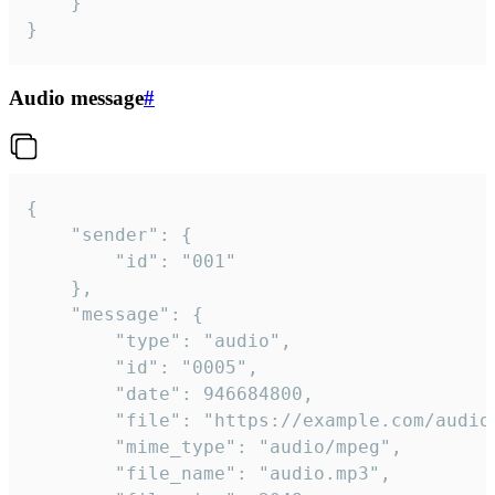
	}

}
Audio message
#
{

	"sender": {

		"id": "001"

	},

	"message": {

		"type": "audio",

		"id": "0005",

		"date": 946684800,

		"file": "https://example.com/audio.mp3",

		"mime_type": "audio/mpeg",

		"file_name": "audio.mp3",
