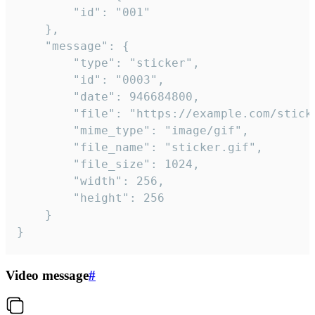
		"id": "001"

	},

	"message": {

		"type": "sticker",

		"id": "0003",

		"date": 946684800,

		"file": "https://example.com/sticker.gif",

		"mime_type": "image/gif",

		"file_name": "sticker.gif",

		"file_size": 1024,

		"width": 256,

		"height": 256

	}

}
Video message
#