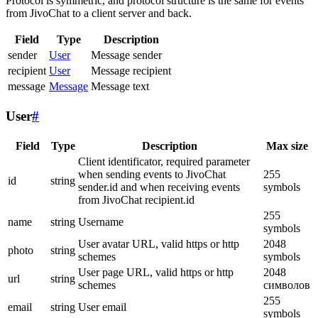
Protocol is symmetric, and protocol structure is the same for events
from JivoChat to a client server and back.
Field
Type
Description
sender
User
Message sender
recipient
User
Message recipient
message
Message
Message text
User
#
Field
Type
Description
Max size
Client identificator, required parameter
when sending events to JivoChat
255
id
string
sender.id and when receiving events
symbols
from JivoChat recipient.id
255
name
string
Username
symbols
User avatar URL, valid https or http
2048
photo
string
schemes
symbols
User page URL, valid https or http
2048
url
string
schemes
символов
255
email
string
User email
symbols