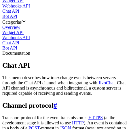
Widget API
Webhooks API
Chat API
Bot API
Categorías
Overview
Widget API
Webhooks API
Chat API
Bot API
Documentation
Chat API
This memo describes how to exchange events between servers
through the Chat API channel when integrating with
JivoChat
. Chat
API channel is asynchronous and bidirectional, a custom server is
required capable of receiving and sending events.
Channel protocol
#
Transport protocol for the event transmission is
HTTPS
(at the
development stage it is allowed to use
HTTP
). An event is contained
in a body of a
POST
-request in
JSON
format (note: text encoding in