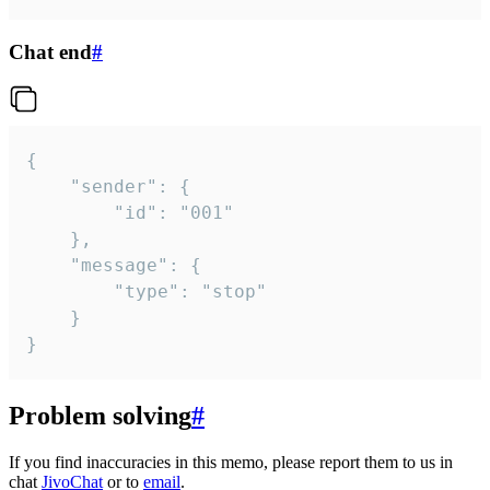
Chat end
#
{

	"sender": {

		"id": "001"

	},

	"message": {

		"type": "stop"

	}

}
Problem solving
#
If you find inaccuracies in this memo, please report them to us in
chat
JivoChat
or to
email
.