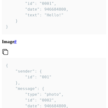
		"id": "0001",

		"date": 946684800,

		"text": "Hello!"

	}

}
Image
#
{

	"sender": {

		"id": "001"

	},

	"message": {

		"type": "photo",

		"id": "0002",

		"date": 946684800,
