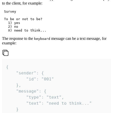
to the client, for example:
 Survey

 To be or not to be?

   1) yes

   2) no

The response to the
message can be a text message, for
keyboard
example:
{

	"sender": {

		"id": "001"

	},

	"message": {

		"type": "text",

		"text": "need to think..."

	}
