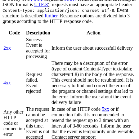
JSON format is
UTF-8
), requests must have an appropriate header
. Event
Content-Type: application/json; charset=utf-8
structure is described
further
. Response options are divided into 3
groups according to the HTTP-response code.
Code
Description
Action
Success.
Event is
2xx
Inform the user about successfull delivery
accepted for
processing
There may be a description of the error
(type of content Content-Type: text/plain;
Request
charset=utf-8) in the body of the response.
failed.
This event should not be resubmitted. It is
4xx
Event
necessary to find and correct the error of
rejected
the program or channel settings that led to
the error. Inform the user about the event
delivery failure
The request
In case of an HTTP code
5xx
or if
Any other
cannot be
connection fails it is recommended to
HTTP
accepted at
resend the request up to 3 times with an
code or
this time.
interval of 3-60 seconds. Inform the user
connection
Event is not
that the event is temporarily undeliverable.
error
accepted
Contact server support