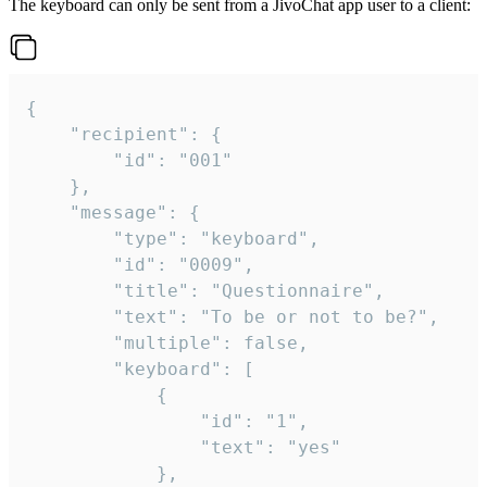
The keyboard can only be sent from a JivoChat app user to a client:
{

	"recipient": {

		"id": "001"

	},

	"message": {

		"type": "keyboard",

		"id": "0009",

		"title": "Questionnaire",

		"text": "To be or not to be?",

		"multiple": false,

		"keyboard": [

			{

				"id": "1",

				"text": "yes"

			},
