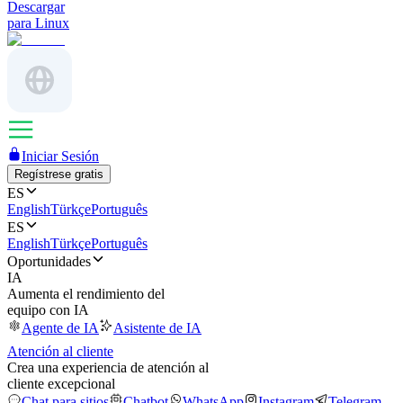
Descargar
para Linux
Iniciar Sesión
Regístrese gratis
ES
English
Türkçe
Português
ES
English
Türkçe
Português
Oportunidades
IA
Aumenta el rendimiento del
equipo con IA
Agente de IA
Asistente de IA
Atención al cliente
Crea una experiencia de atención al
cliente excepcional
Chat para sitios
Chatbot
WhatsApp
Instagram
Telegram