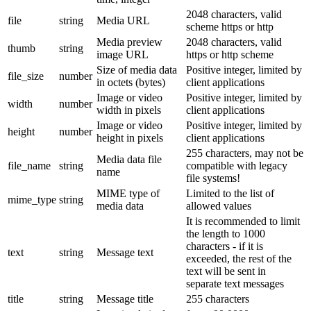
2048 characters, valid
file
string
Media URL
scheme https or http
Media preview
2048 characters, valid
thumb
string
image URL
https or http scheme
Size of media data
Positive integer, limited by
file_size
number
in octets (bytes)
client applications
Image or video
Positive integer, limited by
width
number
width in pixels
client applications
Image or video
Positive integer, limited by
height
number
height in pixels
client applications
255 characters, may not be
Media data file
file_name
string
compatible with legacy
name
file systems!
MIME type of
Limited to the list of
mime_type
string
media data
allowed values
It is recommended to limit
the length to 1000
characters - if it is
text
string
Message text
exceeded, the rest of the
text will be sent in
separate text messages
title
string
Message title
255 characters