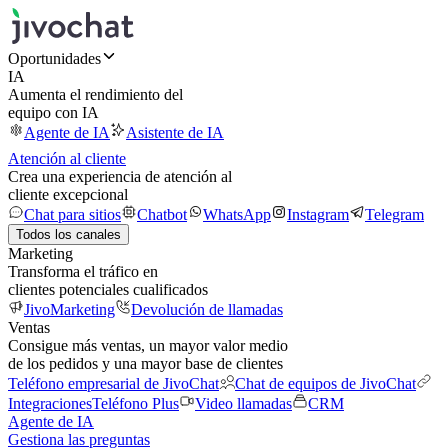
Oportunidades
IA
Aumenta el rendimiento del
equipo con IA
Agente de IA
Asistente de IA
Atención al cliente
Crea una experiencia de atención al
cliente excepcional
Chat para sitios
Chatbot
WhatsApp
Instagram
Telegram
Todos los canales
Marketing
Transforma el tráfico en
clientes potenciales cualificados
JivoMarketing
Devolución de llamadas
Ventas
Consigue más ventas, un mayor valor medio
de los pedidos y una mayor base de clientes
Teléfono empresarial de JivoChat
Chat de equipos de JivoChat
Integraciones
Teléfono Plus
Video llamadas
CRM
Agente de IA
Gestiona las preguntas