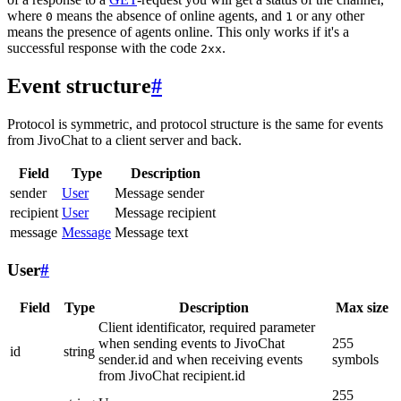
where
means the absence of online agents, and
or any other
0
1
means the presence of agents online. This only works if it's a
successful response with the code
.
2xx
Event structure
#
Protocol is symmetric, and protocol structure is the same for events
from JivoChat to a client server and back.
Field
Type
Description
sender
User
Message sender
recipient
User
Message recipient
message
Message
Message text
User
#
Field
Type
Description
Max size
Client identificator, required parameter
when sending events to JivoChat
255
id
string
sender.id and when receiving events
symbols
from JivoChat recipient.id
255