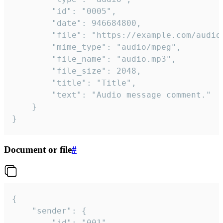
		"id": "0005",

		"date": 946684800,

		"file": "https://example.com/audio.mp3",

		"mime_type": "audio/mpeg",

		"file_name": "audio.mp3",

		"file_size": 2048,

		"title": "Title",

		"text": "Audio message comment."

	}

}
Document or file
#
{

	"sender": {

		"id": "001"
