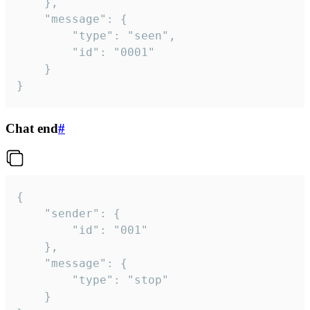
	},

	"message": {

		"type": "seen",

		"id": "0001"

	}

}
Chat end
#
{

	"sender": {

		"id": "001"

	},

	"message": {

		"type": "stop"

	}
