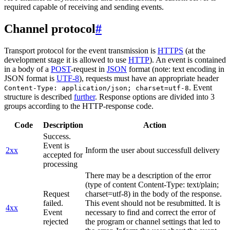
required capable of receiving and sending events.
Channel protocol
#
Transport protocol for the event transmission is
HTTPS
(at the
development stage it is allowed to use
HTTP
). An event is contained
in a body of a
POST
-request in
JSON
format (note: text encoding in
JSON format is
UTF-8
), requests must have an appropriate header
. Event
Content-Type: application/json; charset=utf-8
structure is described
further
. Response options are divided into 3
groups according to the HTTP-response code.
Code
Description
Action
Success.
Event is
2xx
Inform the user about successfull delivery
accepted for
processing
There may be a description of the error
(type of content Content-Type: text/plain;
Request
charset=utf-8) in the body of the response.
failed.
This event should not be resubmitted. It is
4xx
Event
necessary to find and correct the error of
rejected
the program or channel settings that led to