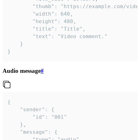
		"thumb": "https://example.com/video_thumb.png",

		"width": 640,

		"height": 480,

		"title": "Title",

		"text": "Video comment."

	}

}
Audio message
#
{

	"sender": {

		"id": "001"

	},

	"message": {

		"type": "audio",
