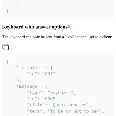
	}

}
Keyboard with answer options
#
The keyboard can only be sent from a JivoChat app user to a client:
{

	"recipient": {

		"id": "001"

	},

	"message": {

		"type": "keyboard",

		"id": "0009",

		"title": "Questionnaire",

		"text": "To be or not to be?",
