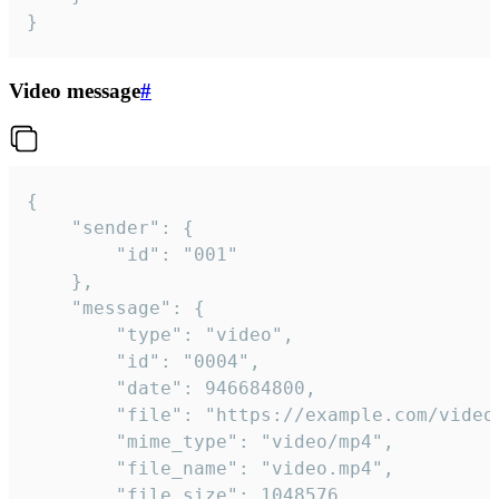
}
Video message
#
{

	"sender": {

		"id": "001"

	},

	"message": {

		"type": "video",

		"id": "0004",

		"date": 946684800,

		"file": "https://example.com/video.mp4",

		"mime_type": "video/mp4",

		"file_name": "video.mp4",

		"file_size": 1048576,
