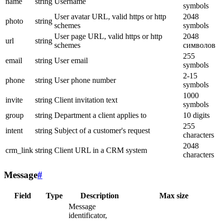
name
string
Username
symbols
User avatar URL, valid https or http
2048
photo
string
schemes
symbols
User page URL, valid https or http
2048
url
string
schemes
символов
255
email
string
User email
symbols
2-15
phone
string
User phone number
symbols
1000
invite
string
Client invitation text
symbols
group
string
Department a client applies to
10 digits
255
intent
string
Subject of a customer's request
characters
2048
crm_link
string
Client URL in a CRM system
characters
Message
#
Field
Type
Description
Max size
Message
identificator,