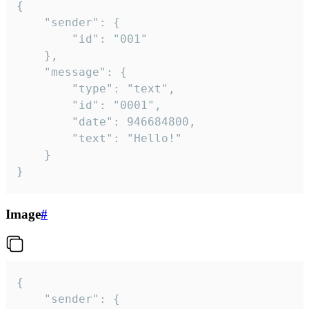
{

	"sender": {

		"id": "001"

	},

	"message": {

		"type": "text",

		"id": "0001",

		"date": 946684800,

		"text": "Hello!"

	}

}
Image
#
{

	"sender": {
