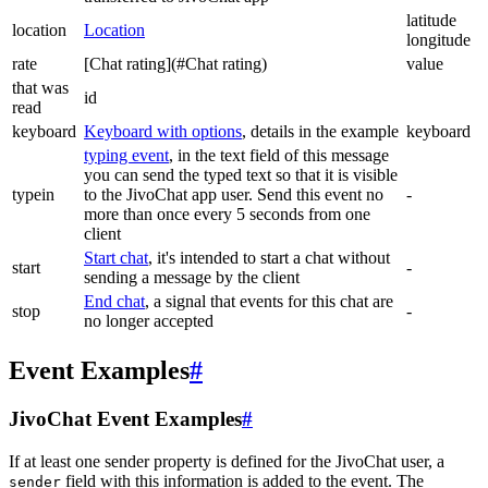
latitude
location
Location
longitude
rate
[Chat rating](#Chat rating)
value
that was
id
read
keyboard
Keyboard with options
, details in the example
keyboard
typing event
, in the text field of this message
you can send the typed text so that it is visible
typein
to the JivoChat app user. Send this event no
-
more than once every 5 seconds from one
client
Start chat
, it's intended to start a chat without
start
-
sending a message by the client
End chat
, a signal that events for this chat are
stop
-
no longer accepted
Event Examples
#
JivoChat Event Examples
#
If at least one sender property is defined for the JivoChat user, a
field with this information is added to the event. The
sender