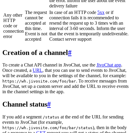
the error. Inform the user about the event
delivery failure
The request
In case of an HTTP code
5xx
or if
Any other
cannot be
connection fails it is recommended to
HTTP
accepted at
resend the request up to 3 times with an
code or
this time.
interval of 3-60 seconds. Inform the user
connection
Event is not
that the event is temporarily undeliverable.
error
accepted
Contact server support
Creation of a channel
#
To create a Chat API channel in JivoChat, use the
JivoChat app
.
Once created, a
URL
, that you can use to send events to JivoChat,
will be available to you in the settings of the channel, for example:
. To receive messages from
https://wh.jivosite.com/foo/bar
JivoChat, set up a custom server and add the URL to receive events
in the channel settings in the app.
Channel status
#
If you add a segment
at the end of the URL for sending
/status
events to JivoChat (for example,
), then in the body
https://wh.jivosite.com/foo/bar/status
of a response to a
GET
-request you will get a status of the channel,