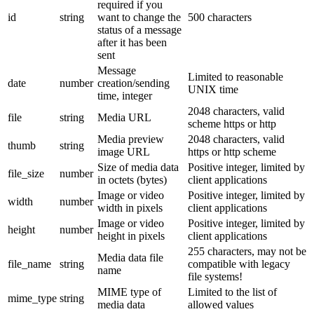
required if you
id
string
want to change the
500 characters
status of a message
after it has been
sent
Message
Limited to reasonable
date
number
creation/sending
UNIX time
time, integer
2048 characters, valid
file
string
Media URL
scheme https or http
Media preview
2048 characters, valid
thumb
string
image URL
https or http scheme
Size of media data
Positive integer, limited by
file_size
number
in octets (bytes)
client applications
Image or video
Positive integer, limited by
width
number
width in pixels
client applications
Image or video
Positive integer, limited by
height
number
height in pixels
client applications
255 characters, may not be
Media data file
file_name
string
compatible with legacy
name
file systems!
MIME type of
Limited to the list of
mime_type
string
media data
allowed values