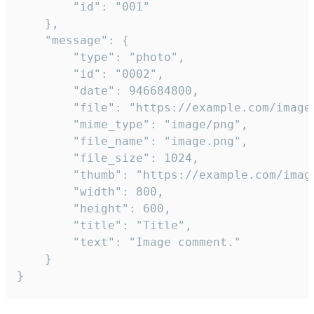
		"id": "001"

	},

	"message": {

		"type": "photo",

		"id": "0002",

		"date": 946684800,

		"file": "https://example.com/image.png",

		"mime_type": "image/png",

		"file_name": "image.png",

		"file_size": 1024,

		"thumb": "https://example.com/image_thumb.png",

		"width": 800,

		"height": 600,

		"title": "Title",

		"text": "Image comment."

	}

}