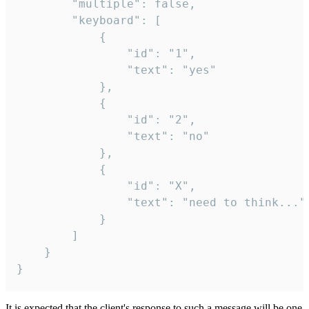
		"multiple": false,

		"keyboard": [

			{

				"id": "1",

				"text": "yes"

			},

			{

				"id": "2",

				"text": "no"

			},

			{

				"id": "X",

				"text": "need to think..."

			}

		]

	}

}
It is expected that the client's response to such a message will be one