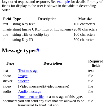
request and response. See
example
for details. Priority of
keyboard
fields for display to the user is shown in the table in descending
order.
Field
Type
Description
Max size
text
string
Key text
100 characters
image
string
Image URL (https or http scheme)
2048 characters
title
string
Title or tooltip key
100 characters
id
string
Key ID
500 characters
Message types
#
Required
Type
Description
fields
text
Text message
text
photo
Image
file
sticker
Sticker
file
video
[Video message](#video message)
file
audio
Audio message
file
Document or file
, in a message of this type,
document
you can send any files that are allowed to be
file
transferred to JivoChat app