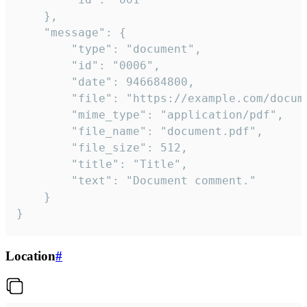
	},

	"message": {

		"type": "document",

		"id": "0006",

		"date": 946684800,

		"file": "https://example.com/document.pdf",

		"mime_type": "application/pdf",

		"file_name": "document.pdf",

		"file_size": 512,

		"title": "Title",

		"text": "Document comment."

	}

}
Location
#