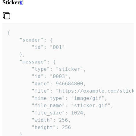
Sticker
#
{

	"sender": {

		"id": "001"

	},

	"message": {

		"type": "sticker",

		"id": "0003",

		"date": 946684800,

		"file": "https://example.com/sticker.gif",

		"mime_type": "image/gif",

		"file_name": "sticker.gif",

		"file_size": 1024,

		"width": 256,

		"height": 256

	}
