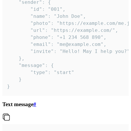
	"sender": {

		"id": "001",

		"name": "John Doe",

		"photo": "https://example.com/me.jpg",

		"url": "https://example.com/",

		"phone": "+1 234 568 890",

		"email": "me@example.com",

		"invite": "Hello! May I help you?"

	},

	"message": {

		"type": "start"

	}

}
Text message
#