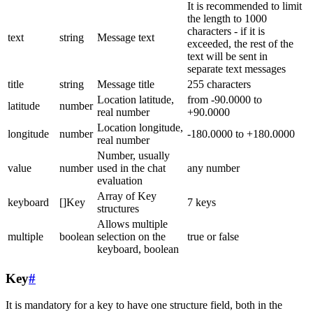
It is recommended to limit
the length to 1000
characters - if it is
text
string
Message text
exceeded, the rest of the
text will be sent in
separate text messages
title
string
Message title
255 characters
Location latitude,
from -90.0000 to
latitude
number
real number
+90.0000
Location longitude,
longitude
number
-180.0000 to +180.0000
real number
Number, usually
value
number
used in the chat
any number
evaluation
Array of Key
keyboard
[]Key
7 keys
structures
Allows multiple
multiple
boolean
selection on the
true or false
keyboard, boolean
Key
#
It is mandatory for a key to have one structure field, both in the