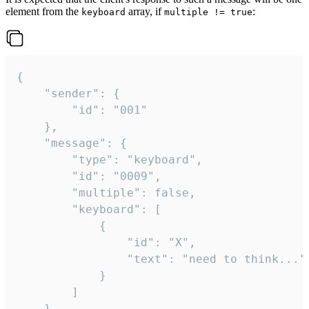
element from the
array, if
:
keyboard
multiple != true
{

	"sender": {

		"id": "001"

	},

	"message": {

		"type": "keyboard",

		"id": "0009",

		"multiple": false,

		"keyboard": [

			{

				"id": "X",

				"text": "need to think..."

			}

		]

	}
