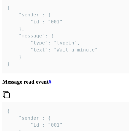
{

	"sender": {

		"id": "001"

	},

	"message": {

		"type": "typein",

		"text": "Wait a minute"

	}

}
Message read event
#
{

	"sender": {

		"id": "001"
