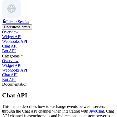
Iniciar Sesión
Regístrese gratis
Overview
Widget API
Webhooks API
Chat API
Bot API
Categorías
Overview
Widget API
Webhooks API
Chat API
Bot API
Documentation
Chat API
This memo describes how to exchange events between servers
through the Chat API channel when integrating with
JivoChat
. Chat
API channel is asynchronous and bidirectional, a custom server is