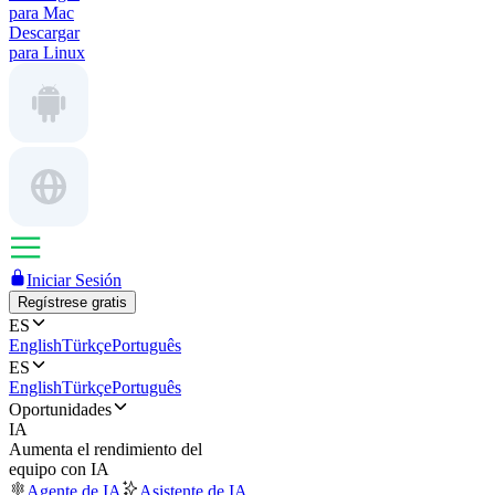
para Mac
Descargar
para Linux
Iniciar Sesión
Regístrese gratis
ES
English
Türkçe
Português
ES
English
Türkçe
Português
Oportunidades
IA
Aumenta el rendimiento del
equipo con IA
Agente de IA
Asistente de IA