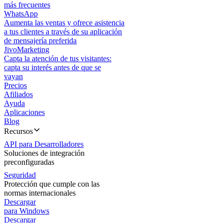
más frecuentes
WhatsApp
Aumenta las ventas y ofrece asistencia
a tus clientes a través de su aplicación
de mensajería preferida
JivoMarketing
Capta la atención de tus visitantes:
capta su interés antes de que se
vayan
Precios
Afiliados
Ayuda
Aplicaciones
Blog
Recursos
API para Desarrolladores
Soluciones de integración
preconfiguradas
Seguridad
Protección que cumple con las
normas internacionales
Descargar
para Windows
Descargar