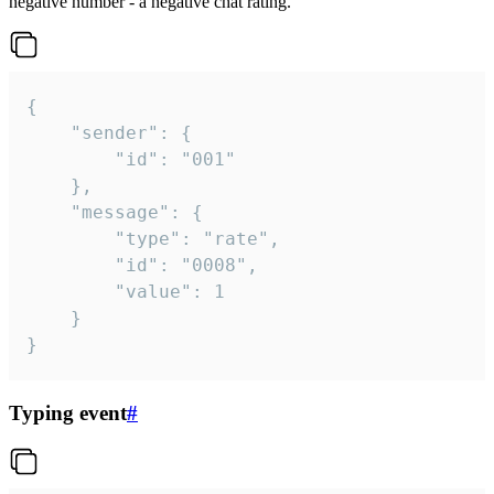
negative number - a negative chat rating.
{

	"sender": {

		"id": "001"

	},

	"message": {

		"type": "rate",

		"id": "0008",

		"value": 1

	}

}
Typing event
#