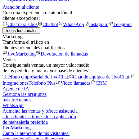
Atención al cliente
Crea una experiencia de atención al
cliente excepcional
Chat para sitios
Chatbot
WhatsApp
Instagram
Telegram
Todos los canales
Marketing
Transforma el tráfico en
clientes potenciales cualificados
JivoMarketing
Devolución de llamadas
Ventas
Consigue más ventas, un mayor valor medio
de los pedidos y una mayor base de clientes
Teléfono empresarial de JivoChat
Chat de equipos de JivoChat
Integraciones
Teléfono Plus
Video llamadas
CRM
Agente de IA
Gestiona las preguntas
más frecuentes
WhatsApp
Aumenta las ventas y ofrece asistencia
a tus clientes a través de su aplicación
de mensajería preferida
JivoMarketing
Capta la atención de tus visitantes:
capta su interés antes de que se