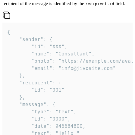
recipient of the message is identified by the
field.
recipient.id
{

	"sender": {

		"id": "XXX",

		"name": "Consultant",

		"photo": "https://example.com/avatar.png",

		"email": "info@jivosite.com"

	},

	"recipient": {

		"id": "001"

	},

	"message": {

		"type": "text",

		"id": "0000",

		"date": 946684800,

		"text": "Hello!"
