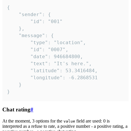
{

	"sender": {

		"id": "001"

	},

	"message": {

		"type": "location",

		"id": "0007",

		"date": 946684800,

		"text": "It's here.",

		"latitude": 53.3416484,

		"longitude": -6.2868531

	}

}
Chat rating
#
At the moment, 3 options for the
field are used: 0 is
value
interpreted as a refuse to rate, a positive number - a positive rating, a