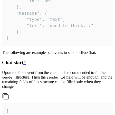
		"id": "001"

	},

	"message": {

		"type": "text",

		"text": "need to think..."

	}

}
The following are examples of events to send to JivoChat.
Chat start
#
Upon the first event from the client, it is recommended to fill the
structure. Then the
field will be enough, and the
sender
sender.id
remaining fields of this structure can be filled only when they
change.
{
