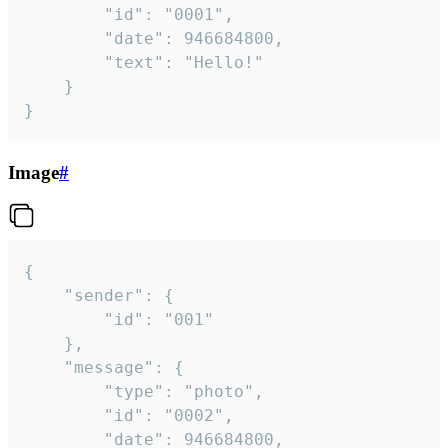
		"id": "0001",

		"date": 946684800,

		"text": "Hello!"

	}

}
Image
#
{

	"sender": {

		"id": "001"

	},

	"message": {

		"type": "photo",

		"id": "0002",

		"date": 946684800,
