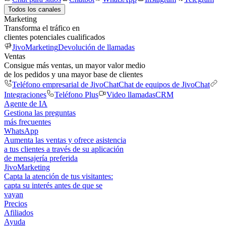
Todos los canales
Marketing
Transforma el tráfico en
clientes potenciales cualificados
JivoMarketing
Devolución de llamadas
Ventas
Consigue más ventas, un mayor valor medio
de los pedidos y una mayor base de clientes
Teléfono empresarial de JivoChat
Chat de equipos de JivoChat
Integraciones
Teléfono Plus
Video llamadas
CRM
Agente de IA
Gestiona las preguntas
más frecuentes
WhatsApp
Aumenta las ventas y ofrece asistencia
a tus clientes a través de su aplicación
de mensajería preferida
JivoMarketing
Capta la atención de tus visitantes:
capta su interés antes de que se
vayan
Precios
Afiliados
Ayuda