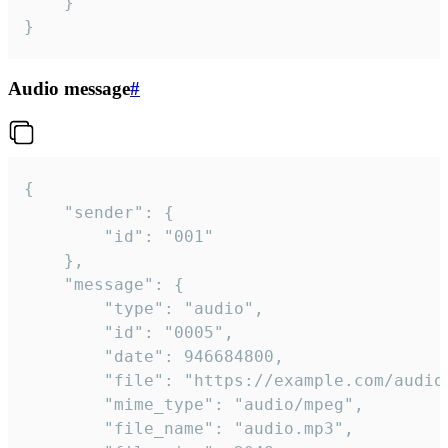
	}

}
Audio message
#
{

	"sender": {

		"id": "001"

	},

	"message": {

		"type": "audio",

		"id": "0005",

		"date": 946684800,

		"file": "https://example.com/audio.mp3",

		"mime_type": "audio/mpeg",

		"file_name": "audio.mp3",
