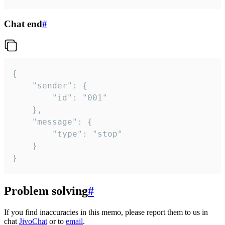
Chat end
#
{

	"sender": {

		"id": "001"

	},

	"message": {

		"type": "stop"

	}

}
Problem solving
#
If you find inaccuracies in this memo, please report them to us in
chat
JivoChat
or to
email
.