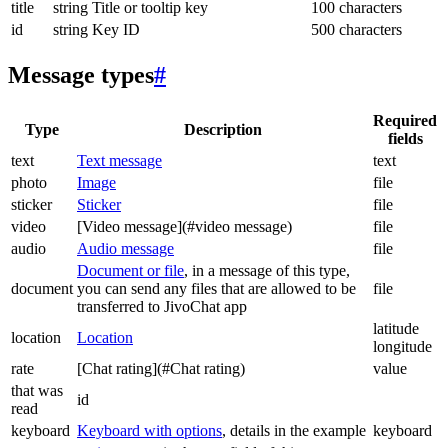
title
string
Title or tooltip key
100 characters
id
string
Key ID
500 characters
Message types
#
Required
Type
Description
fields
text
Text message
text
photo
Image
file
sticker
Sticker
file
video
[Video message](#video message)
file
audio
Audio message
file
Document or file
, in a message of this type,
document
you can send any files that are allowed to be
file
transferred to JivoChat app
latitude
location
Location
longitude
rate
[Chat rating](#Chat rating)
value
that was
id
read
keyboard
Keyboard with options
, details in the example
keyboard