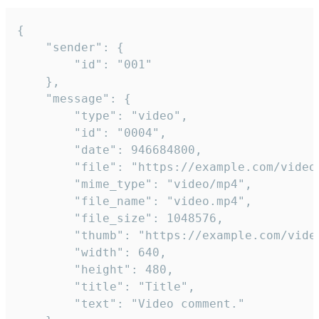
{

	"sender": {

		"id": "001"

	},

	"message": {

		"type": "video",

		"id": "0004",

		"date": 946684800,

		"file": "https://example.com/video.mp4",

		"mime_type": "video/mp4",

		"file_name": "video.mp4",

		"file_size": 1048576,

		"thumb": "https://example.com/video_thumb.png",

		"width": 640,

		"height": 480,

		"title": "Title",

		"text": "Video comment."
