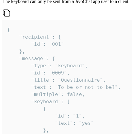
The keyboard can only be sent from a JivoChat app user to a client:
{

	"recipient": {

		"id": "001"

	},

	"message": {

		"type": "keyboard",

		"id": "0009",

		"title": "Questionnaire",

		"text": "To be or not to be?",

		"multiple": false,

		"keyboard": [

			{

				"id": "1",

				"text": "yes"

			},
