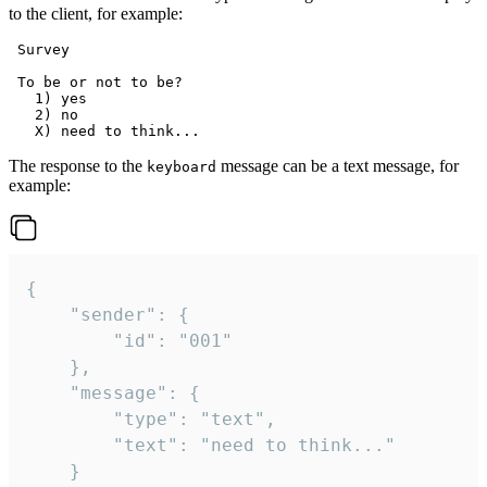
to the client, for example:
 Survey

 To be or not to be?

   1) yes

   2) no

The response to the
message can be a text message, for
keyboard
example:
{

	"sender": {

		"id": "001"

	},

	"message": {

		"type": "text",

		"text": "need to think..."

	}
