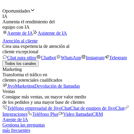
Oportunidades
IA
Aumenta el rendimiento del
equipo con IA
Agente de IA
Asistente de IA
Atención al cliente
Crea una experiencia de atención al
cliente excepcional
Chat para sitios
Chatbot
WhatsApp
Instagram
Telegram
Todos los canales
Marketing
Transforma el tráfico en
clientes potenciales cualificados
JivoMarketing
Devolución de llamadas
Ventas
Consigue más ventas, un mayor valor medio
de los pedidos y una mayor base de clientes
Teléfono empresarial de JivoChat
Chat de equipos de JivoChat
Integraciones
Teléfono Plus
Video llamadas
CRM
Agente de IA
Gestiona las preguntas
más frecuentes