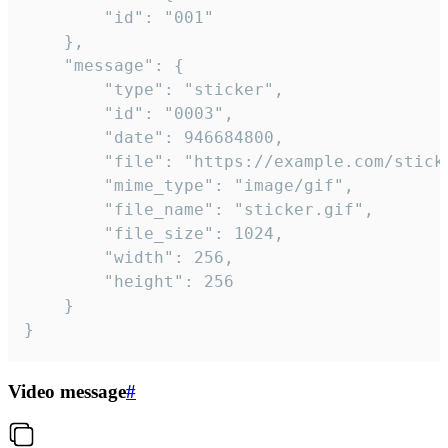
		"id": "001"

	},

	"message": {

		"type": "sticker",

		"id": "0003",

		"date": 946684800,

		"file": "https://example.com/sticker.gif",

		"mime_type": "image/gif",

		"file_name": "sticker.gif",

		"file_size": 1024,

		"width": 256,

		"height": 256

	}

}
Video message
#