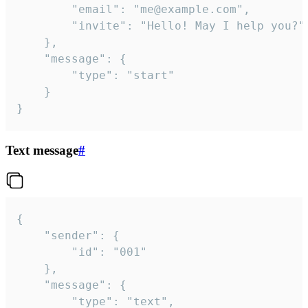
		"email": "me@example.com",

		"invite": "Hello! May I help you?"

	},

	"message": {

		"type": "start"

	}

}
Text message
#
{

	"sender": {

		"id": "001"

	},

	"message": {

		"type": "text",
