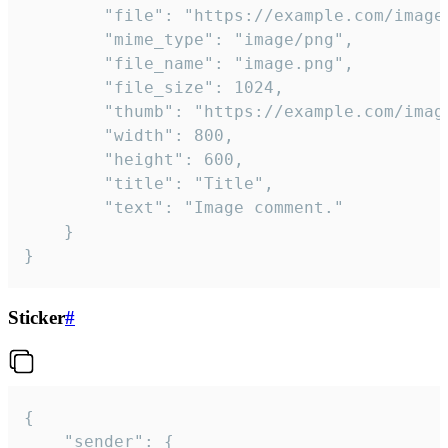
		"file": "https://example.com/image.png",

		"mime_type": "image/png",

		"file_name": "image.png",

		"file_size": 1024,

		"thumb": "https://example.com/image_thumb.png",

		"width": 800,

		"height": 600,

		"title": "Title",

		"text": "Image comment."

	}

}
Sticker
#
{

	"sender": {
