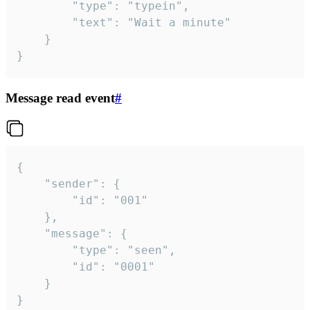
		"type": "typein",

		"text": "Wait a minute"

	}

}
Message read event
#
{

	"sender": {

		"id": "001"

	},

	"message": {

		"type": "seen",

		"id": "0001"

	}

}