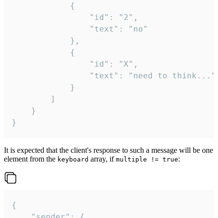
			{

				"id": "2",

				"text": "no"

			},

			{

				"id": "X",

				"text": "need to think..."

			}

		]

	}

}
It is expected that the client's response to such a message will be one
element from the
array, if
:
keyboard
multiple != true
{

	"sender": {
