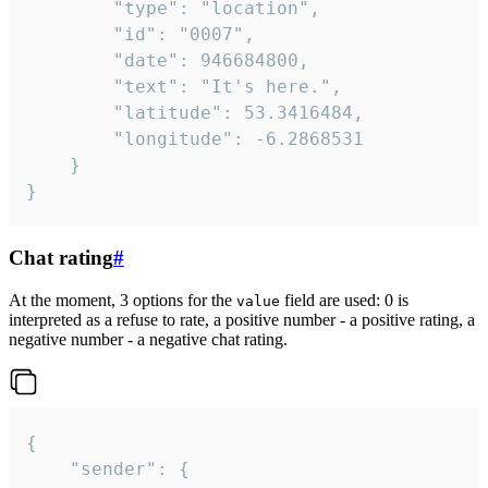
		"type": "location",

		"id": "0007",

		"date": 946684800,

		"text": "It's here.",

		"latitude": 53.3416484,

		"longitude": -6.2868531

	}

}
Chat rating
#
At the moment, 3 options for the
field are used: 0 is
value
interpreted as a refuse to rate, a positive number - a positive rating, a
negative number - a negative chat rating.
{

	"sender": {
