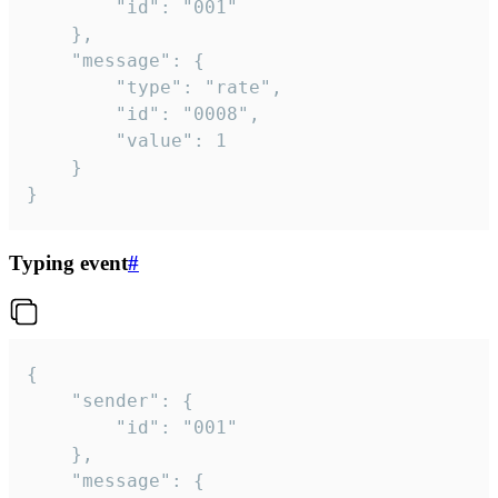
		"id": "001"

	},

	"message": {

		"type": "rate",

		"id": "0008",

		"value": 1

	}

}
Typing event
#
{

	"sender": {

		"id": "001"

	},

	"message": {
