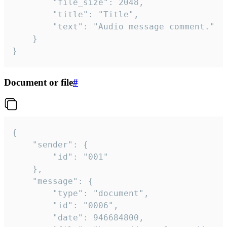
		"file_size": 2048,

		"title": "Title",

		"text": "Audio message comment."

	}

}
Document or file
#
{

	"sender": {

		"id": "001"

	},

	"message": {

		"type": "document",

		"id": "0006",

		"date": 946684800,
