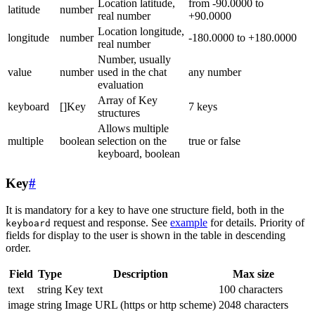
Location latitude,
from -90.0000 to
latitude
number
real number
+90.0000
Location longitude,
longitude
number
-180.0000 to +180.0000
real number
Number, usually
value
number
used in the chat
any number
evaluation
Array of Key
keyboard
[]Key
7 keys
structures
Allows multiple
multiple
boolean
selection on the
true or false
keyboard, boolean
Key
#
It is mandatory for a key to have one structure field, both in the
request and response. See
example
for details. Priority of
keyboard
fields for display to the user is shown in the table in descending
order.
Field
Type
Description
Max size
text
string
Key text
100 characters
image
string
Image URL (https or http scheme)
2048 characters