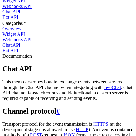
Widget API
Webhooks API
Chat API
Bot API
Categorías
Overview
Widget API
Webhooks API
Chat API
Bot API
Documentation
Chat API
This memo describes how to exchange events between servers
through the Chat API channel when integrating with
JivoChat
. Chat
API channel is asynchronous and bidirectional, a custom server is
required capable of receiving and sending events.
Channel protocol
#
Transport protocol for the event transmission is
HTTPS
(at the
development stage it is allowed to use
HTTP
). An event is contained
in a body of a
POST
-request in
JSON
format (note: text encoding in