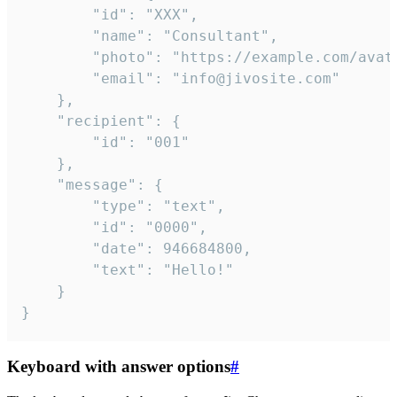
		"id": "XXX",

		"name": "Consultant",

		"photo": "https://example.com/avatar.png",

		"email": "info@jivosite.com"

	},

	"recipient": {

		"id": "001"

	},

	"message": {

		"type": "text",

		"id": "0000",

		"date": 946684800,

		"text": "Hello!"

	}

}
Keyboard with answer options
#