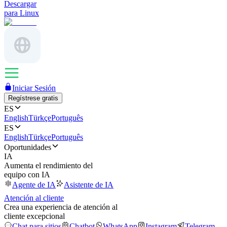
Descargar
para Linux
Iniciar Sesión
Regístrese gratis
ES
English
Türkçe
Português
ES
English
Türkçe
Português
Oportunidades
IA
Aumenta el rendimiento del
equipo con IA
Agente de IA
Asistente de IA
Atención al cliente
Crea una experiencia de atención al
cliente excepcional
Chat para sitios
Chatbot
WhatsApp
Instagram
Telegram