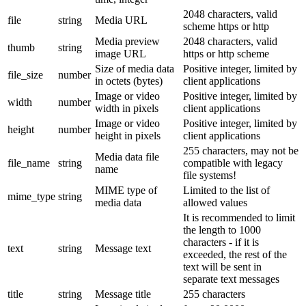
2048 characters, valid
file
string
Media URL
scheme https or http
Media preview
2048 characters, valid
thumb
string
image URL
https or http scheme
Size of media data
Positive integer, limited by
file_size
number
in octets (bytes)
client applications
Image or video
Positive integer, limited by
width
number
width in pixels
client applications
Image or video
Positive integer, limited by
height
number
height in pixels
client applications
255 characters, may not be
Media data file
file_name
string
compatible with legacy
name
file systems!
MIME type of
Limited to the list of
mime_type
string
media data
allowed values
It is recommended to limit
the length to 1000
characters - if it is
text
string
Message text
exceeded, the rest of the
text will be sent in
separate text messages
title
string
Message title
255 characters