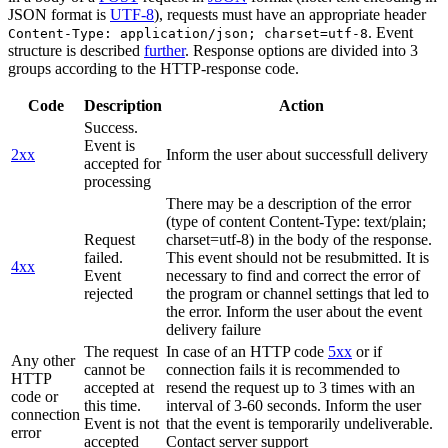
JSON format is
UTF-8
), requests must have an appropriate header
. Event
Content-Type: application/json; charset=utf-8
structure is described
further
. Response options are divided into 3
groups according to the HTTP-response code.
Code
Description
Action
Success.
Event is
2xx
Inform the user about successfull delivery
accepted for
processing
There may be a description of the error
(type of content Content-Type: text/plain;
Request
charset=utf-8) in the body of the response.
failed.
This event should not be resubmitted. It is
4xx
Event
necessary to find and correct the error of
rejected
the program or channel settings that led to
the error. Inform the user about the event
delivery failure
The request
In case of an HTTP code
5xx
or if
Any other
cannot be
connection fails it is recommended to
HTTP
accepted at
resend the request up to 3 times with an
code or
this time.
interval of 3-60 seconds. Inform the user
connection
Event is not
that the event is temporarily undeliverable.
error
accepted
Contact server support