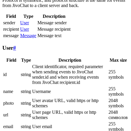
Protocol is symmetric, and protocol structure is the same for events
from JivoChat to a client server and back.
Field
Type
Description
sender
User
Message sender
recipient
User
Message recipient
message
Message
Message text
User
#
Field
Type
Description
Max size
Client identificator, required parameter
when sending events to JivoChat
255
id
string
sender.id and when receiving events
symbols
from JivoChat recipient.id
255
name
string
Username
symbols
User avatar URL, valid https or http
2048
photo
string
schemes
symbols
User page URL, valid https or http
2048
url
string
schemes
символов
255
email
string
User email
symbols