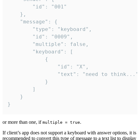
		"id": "001"

	},

	"message": {

		"type": "keyboard",

		"id": "0009",

		"multiple": false,

		"keyboard": [

			{

				"id": "X",

				"text": "need to think..."

			}

		]

	}

}
or more than one, if
.
multiple = true
If client’s app does not support a keyboard with answer options, it is
recommended to convert this type of message to a text list to display