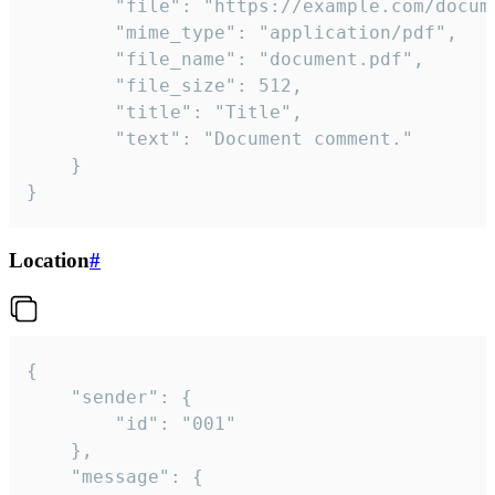
		"file": "https://example.com/document.pdf",

		"mime_type": "application/pdf",

		"file_name": "document.pdf",

		"file_size": 512,

		"title": "Title",

		"text": "Document comment."

	}

}
Location
#
{

	"sender": {

		"id": "001"

	},

	"message": {
