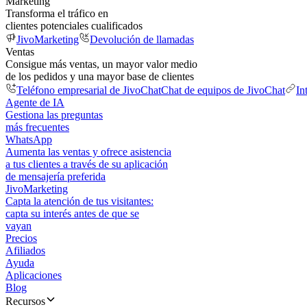
Marketing
Transforma el tráfico en
clientes potenciales cualificados
JivoMarketing
Devolución de llamadas
Ventas
Consigue más ventas, un mayor valor medio
de los pedidos y una mayor base de clientes
Teléfono empresarial de JivoChat
Chat de equipos de JivoChat
In
Agente de IA
Gestiona las preguntas
más frecuentes
WhatsApp
Aumenta las ventas y ofrece asistencia
a tus clientes a través de su aplicación
de mensajería preferida
JivoMarketing
Capta la atención de tus visitantes:
capta su interés antes de que se
vayan
Precios
Afiliados
Ayuda
Aplicaciones
Blog
Recursos