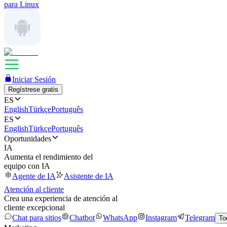
para Linux
Iniciar Sesión
Regístrese gratis
ES
English
Türkçe
Português
ES
English
Türkçe
Português
Oportunidades
IA
Aumenta el rendimiento del
equipo con IA
Agente de IA
Asistente de IA
Atención al cliente
Crea una experiencia de atención al
cliente excepcional
Chat para sitios
Chatbot
WhatsApp
Instagram
Telegram
To