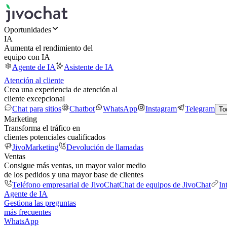
Oportunidades
IA
Aumenta el rendimiento del
equipo con IA
Agente de IA
Asistente de IA
Atención al cliente
Crea una experiencia de atención al
cliente excepcional
Chat para sitios
Chatbot
WhatsApp
Instagram
Telegram
To
Marketing
Transforma el tráfico en
clientes potenciales cualificados
JivoMarketing
Devolución de llamadas
Ventas
Consigue más ventas, un mayor valor medio
de los pedidos y una mayor base de clientes
Teléfono empresarial de JivoChat
Chat de equipos de JivoChat
In
Agente de IA
Gestiona las preguntas
más frecuentes
WhatsApp