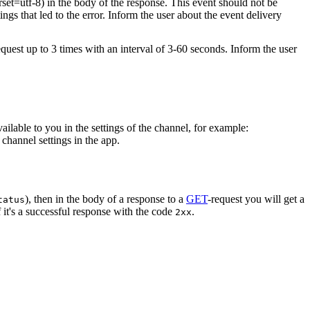
rset=utf-8) in the body of the response. This event should not be
ings that led to the error. Inform the user about the event delivery
equest up to 3 times with an interval of 3-60 seconds. Inform the user
vailable to you in the settings of the channel, for example:
channel settings in the app.
), then in the body of a response to a
GET
-request you will get a
tatus
 it's a successful response with the code
.
2xx