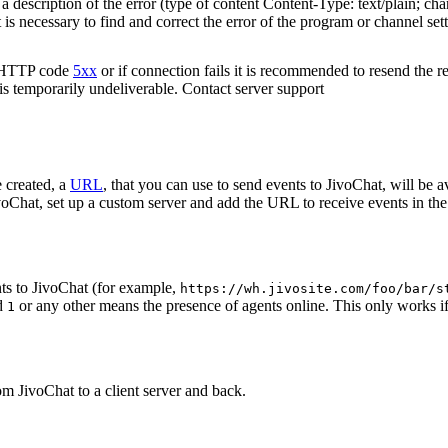
 description of the error (type of content Content-Type: text/plain; cha
t is necessary to find and correct the error of the program or channel sett
n HTTP code
5xx
or if connection fails it is recommended to resend the r
 is temporarily undeliverable. Contact server support
 created, a
URL
, that you can use to send events to JivoChat, will be a
oChat, set up a custom server and add the URL to receive events in the 
ts to JivoChat (for example,
https://wh.jivosite.com/foo/bar/s
nd
or any other means the presence of agents online. This only works if
1
om JivoChat to a client server and back.