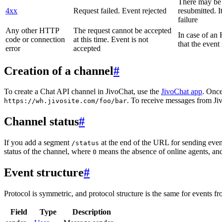
There may be a
4xx
Request failed. Event rejected
resubmitted. I
failure
Any other HTTP
The request cannot be accepted
In case of a
code or connection
at this time. Event is not
that the event
error
accepted
Creation of a channel
#
To create a Chat API channel in JivoChat, use the
JivoChat app
. Once
. To receive messages from Jiv
https://wh.jivosite.com/foo/bar
Channel status
#
If you add a segment
at the end of the URL for sending even
/status
status of the channel, where
means the absence of online agents, a
0
Event structure
#
Protocol is symmetric, and protocol structure is the same for events fr
Field
Type
Description