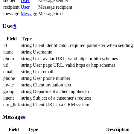
sender
User
Message sender
recipient
User
Message recipient
message
Message
Message text
User
#
Field
Type
id
string
Client identificator, required parameter when sending
name
string
Username
photo
string
User avatar URL, valid https or http schemes
url
string
User page URL, valid https or http schemes
email
string
User email
phone
string
User phone number
invite
string
Client invitation text
group
string
Department a client applies to
intent
string
Subject of a customer's request
crm_link
string
Client URL in a CRM system
Message
#
Field
Type
Description