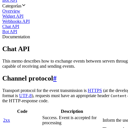
Bot API
Categorías
Overview
Widget API
Webhooks API
Chat API
Bot API
Documentation
Chat API
This memo describes how to exchange events between servers throug
capable of receiving and sending events.
Channel protocol
#
Transport protocol for the event transmission is
HTTPS
(at the develo
format is
UTF-8
), requests must have an appropriate header
Content
the HTTP-response code.
Code
Description
Success. Event is accepted for
2xx
Inform the use
processing