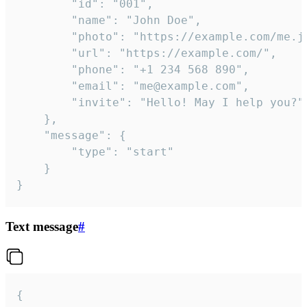
		"id": "001",

		"name": "John Doe",

		"photo": "https://example.com/me.jpg",

		"url": "https://example.com/",

		"phone": "+1 234 568 890",

		"email": "me@example.com",

		"invite": "Hello! May I help you?"

	},

	"message": {

		"type": "start"

	}

}
Text message
#
{
