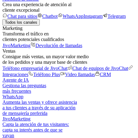
Crea una experiencia de atención al
cliente excepcional
Chat para sitios
Chatbot
WhatsApp
Instagram
Telegram
Todos los canales
Marketing
Transforma el tráfico en
clientes potenciales cualificados
JivoMarketing
Devolución de llamadas
Ventas
Consigue más ventas, un mayor valor medio
de los pedidos y una mayor base de clientes
Teléfono empresarial de JivoChat
Chat de equipos de JivoChat
Integraciones
Teléfono Plus
Video llamadas
CRM
Agente de IA
Gestiona las preguntas
más frecuentes
WhatsApp
Aumenta las ventas y ofrece asistencia
a tus clientes a través de su aplicación
de mensajería preferida
JivoMarketing
Capta la atención de tus visitantes:
capta su interés antes de que se
vayan