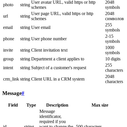
User avatar URL, valid https or http
2048
photo
string
schemes
symbols
User page URL, valid https or http
2048
url
string
schemes
символов
255
email
string
User email
symbols
2-15
phone
string
User phone number
symbols
1000
invite
string
Client invitation text
symbols
group
string
Department a client applies to
10 digits
255
intent
string
Subject of a customer's request
characters
2048
crm_link
string
Client URL in a CRM system
characters
Message
#
Field
Type
Description
Max size
Message
identificator,
required if you
id
string
want to change the
500 characters