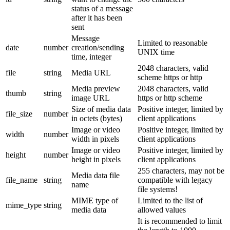
status of a message
after it has been
sent
Message
Limited to reasonable
date
number
creation/sending
UNIX time
time, integer
2048 characters, valid
file
string
Media URL
scheme https or http
Media preview
2048 characters, valid
thumb
string
image URL
https or http scheme
Size of media data
Positive integer, limited by
file_size
number
in octets (bytes)
client applications
Image or video
Positive integer, limited by
width
number
width in pixels
client applications
Image or video
Positive integer, limited by
height
number
height in pixels
client applications
255 characters, may not be
Media data file
file_name
string
compatible with legacy
name
file systems!
MIME type of
Limited to the list of
mime_type
string
media data
allowed values
It is recommended to limit