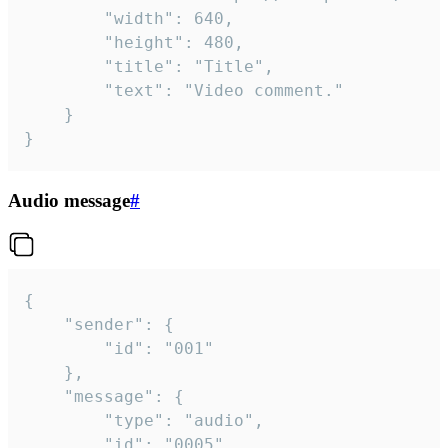
		"width": 640,

		"height": 480,

		"title": "Title",

		"text": "Video comment."

	}

}
Audio message
#
{

	"sender": {

		"id": "001"

	},

	"message": {

		"type": "audio",

		"id": "0005",
