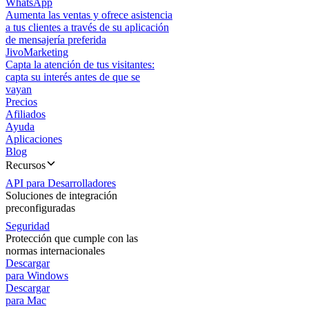
WhatsApp
Aumenta las ventas y ofrece asistencia
a tus clientes a través de su aplicación
de mensajería preferida
JivoMarketing
Capta la atención de tus visitantes:
capta su interés antes de que se
vayan
Precios
Afiliados
Ayuda
Aplicaciones
Blog
Recursos
API para Desarrolladores
Soluciones de integración
preconfiguradas
Seguridad
Protección que cumple con las
normas internacionales
Descargar
para Windows
Descargar
para Mac