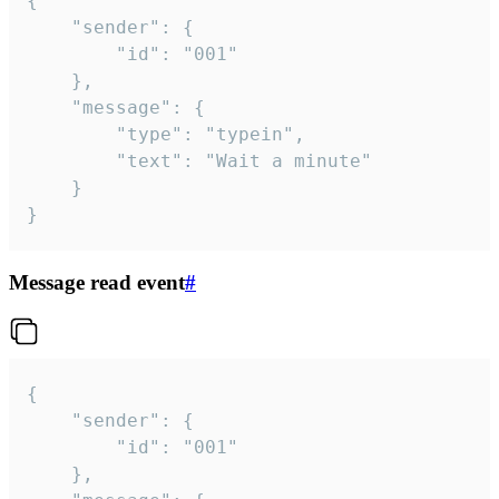
{

	"sender": {

		"id": "001"

	},

	"message": {

		"type": "typein",

		"text": "Wait a minute"

	}

}
Message read event
#
{

	"sender": {

		"id": "001"

	},
