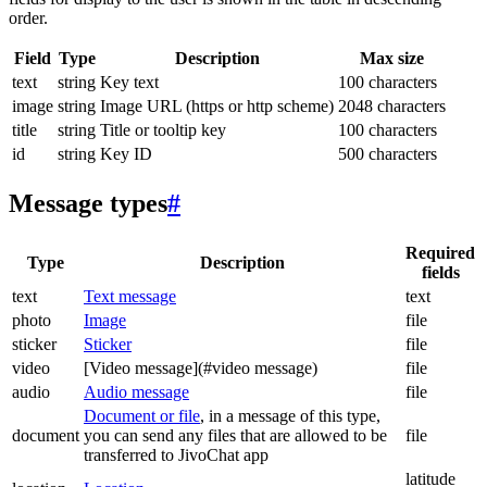
order.
Field
Type
Description
Max size
text
string
Key text
100 characters
image
string
Image URL (https or http scheme)
2048 characters
title
string
Title or tooltip key
100 characters
id
string
Key ID
500 characters
Message types
#
Required
Type
Description
fields
text
Text message
text
photo
Image
file
sticker
Sticker
file
video
[Video message](#video message)
file
audio
Audio message
file
Document or file
, in a message of this type,
document
you can send any files that are allowed to be
file
transferred to JivoChat app
latitude