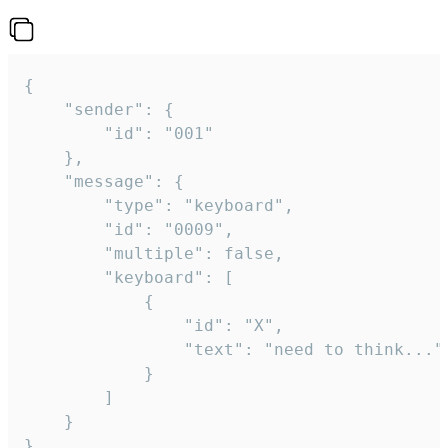
{

	"sender": {

		"id": "001"

	},

	"message": {

		"type": "keyboard",

		"id": "0009",

		"multiple": false,

		"keyboard": [

			{

				"id": "X",

				"text": "need to think..."

			}

		]

	}

}