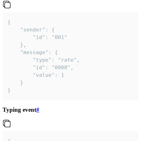
{

	"sender": {

		"id": "001"

	},

	"message": {

		"type": "rate",

		"id": "0008",

		"value": 1

	}

}
Typing event
#