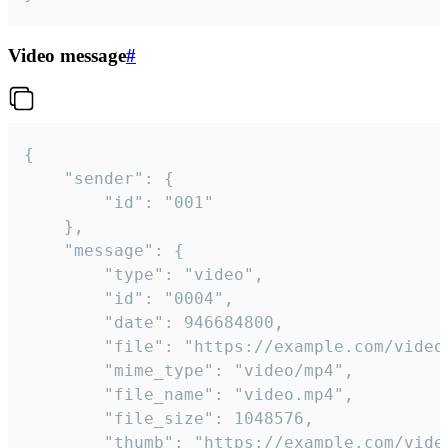
Video message
#
{

	"sender": {

		"id": "001"

	},

	"message": {

		"type": "video",

		"id": "0004",

		"date": 946684800,

		"file": "https://example.com/video.mp4",

		"mime_type": "video/mp4",

		"file_name": "video.mp4",

		"file_size": 1048576,

		"thumb": "https://example.com/video_thumb.png",
