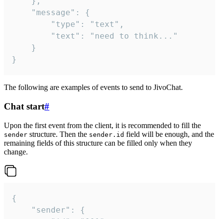
	},

	"message": {

		"type": "text",

		"text": "need to think..."

	}

}
The following are examples of events to send to JivoChat.
Chat start
#
Upon the first event from the client, it is recommended to fill the
structure. Then the
field will be enough, and the
sender
sender.id
remaining fields of this structure can be filled only when they
change.
{

	"sender": {
