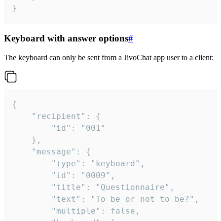
}
Keyboard with answer options
#
The keyboard can only be sent from a JivoChat app user to a client:
{

	"recipient": {

		"id": "001"

	},

	"message": {

		"type": "keyboard",

		"id": "0009",

		"title": "Questionnaire",

		"text": "To be or not to be?",

		"multiple": false,
