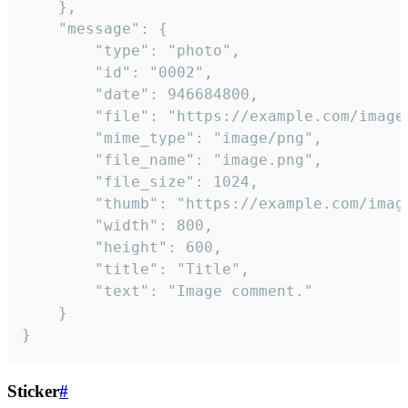
	},

	"message": {

		"type": "photo",

		"id": "0002",

		"date": 946684800,

		"file": "https://example.com/image.png",

		"mime_type": "image/png",

		"file_name": "image.png",

		"file_size": 1024,

		"thumb": "https://example.com/image_thumb.png",

		"width": 800,

		"height": 600,

		"title": "Title",

		"text": "Image comment."

	}

}
Sticker
#