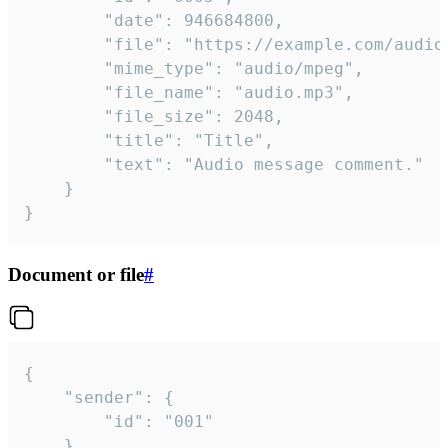
		"date": 946684800,

		"file": "https://example.com/audio.mp3",

		"mime_type": "audio/mpeg",

		"file_name": "audio.mp3",

		"file_size": 2048,

		"title": "Title",

		"text": "Audio message comment."

	}

}
Document or file
#
{

	"sender": {

		"id": "001"

	},
