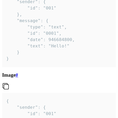
	"sender": {

		"id": "001"

	},

	"message": {

		"type": "text",

		"id": "0001",

		"date": 946684800,

		"text": "Hello!"

	}

}
Image
#
{

	"sender": {

		"id": "001"
