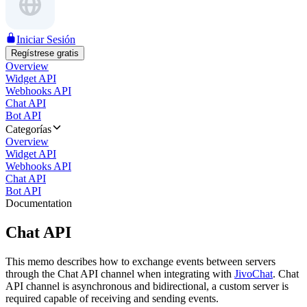
Iniciar Sesión
Regístrese gratis
Overview
Widget API
Webhooks API
Chat API
Bot API
Categorías
Overview
Widget API
Webhooks API
Chat API
Bot API
Documentation
Chat API
This memo describes how to exchange events between servers
through the Chat API channel when integrating with
JivoChat
. Chat
API channel is asynchronous and bidirectional, a custom server is
required capable of receiving and sending events.