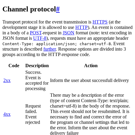
Channel protocol
#
Transport protocol for the event transmission is
HTTPS
(at the
development stage it is allowed to use
HTTP
). An event is contained
in a body of a
POST
-request in
JSON
format (note: text encoding in
JSON format is
UTF-8
), requests must have an appropriate header
. Event
Content-Type: application/json; charset=utf-8
structure is described
further
. Response options are divided into 3
groups according to the HTTP-response code.
Code
Description
Action
Success.
Event is
2xx
Inform the user about successfull delivery
accepted for
processing
There may be a description of the error
(type of content Content-Type: text/plain;
Request
charset=utf-8) in the body of the response.
failed.
This event should not be resubmitted. It is
4xx
Event
necessary to find and correct the error of
rejected
the program or channel settings that led to
the error. Inform the user about the event
delivery failure