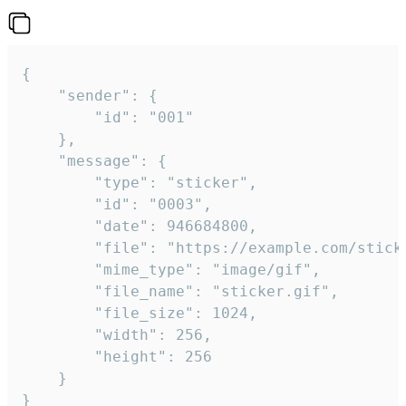
{

	"sender": {

		"id": "001"

	},

	"message": {

		"type": "sticker",

		"id": "0003",

		"date": 946684800,

		"file": "https://example.com/sticker.gif",

		"mime_type": "image/gif",

		"file_name": "sticker.gif",

		"file_size": 1024,

		"width": 256,

		"height": 256

	}

}