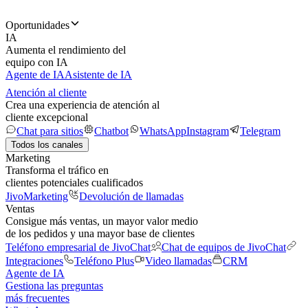
Oportunidades
IA
Aumenta el rendimiento del
equipo con IA
Agente de IA
Asistente de IA
Atención al cliente
Crea una experiencia de atención al
cliente excepcional
Chat para sitios
Chatbot
WhatsApp
Instagram
Telegram
Todos los canales
Marketing
Transforma el tráfico en
clientes potenciales cualificados
JivoMarketing
Devolución de llamadas
Ventas
Consigue más ventas, un mayor valor medio
de los pedidos y una mayor base de clientes
Teléfono empresarial de JivoChat
Chat de equipos de JivoChat
Integraciones
Teléfono Plus
Video llamadas
CRM
Agente de IA
Gestiona las preguntas
más frecuentes