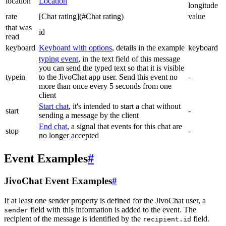
location
Location
longitude
rate
[Chat rating](#Chat rating)
value
that was
id
read
keyboard
Keyboard with options
, details in the example
keyboard
typing event
, in the text field of this message
you can send the typed text so that it is visible
typein
to the JivoChat app user. Send this event no
-
more than once every 5 seconds from one
client
Start chat
, it's intended to start a chat without
start
-
sending a message by the client
End chat
, a signal that events for this chat are
stop
-
no longer accepted
Event Examples
#
JivoChat Event Examples
#
If at least one sender property is defined for the JivoChat user, a
field with this information is added to the event. The
sender
recipient of the message is identified by the
field.
recipient.id