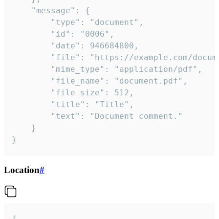
	"message": {

		"type": "document",

		"id": "0006",

		"date": 946684800,

		"file": "https://example.com/document.pdf",

		"mime_type": "application/pdf",

		"file_name": "document.pdf",

		"file_size": 512,

		"title": "Title",

		"text": "Document comment."

	}

}
Location
#
{
