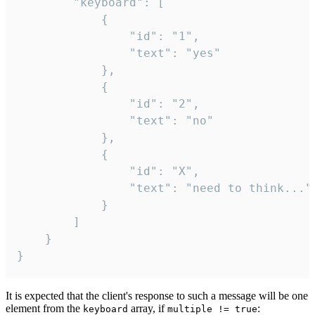
		"keyboard": [

			{

				"id": "1",

				"text": "yes"

			},

			{

				"id": "2",

				"text": "no"

			},

			{

				"id": "X",

				"text": "need to think..."

			}

		]

	}

}
It is expected that the client's response to such a message will be one
element from the
array, if
:
keyboard
multiple != true