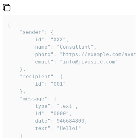
{

	"sender": {

		"id": "XXX",

		"name": "Consultant",

		"photo": "https://example.com/avatar.png",

		"email": "info@jivosite.com"

	},

	"recipient": {

		"id": "001"

	},

	"message": {

		"type": "text",

		"id": "0000",

		"date": 946684800,

		"text": "Hello!"

	}
