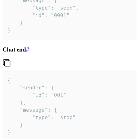
	"message": {

		"type": "seen",

		"id": "0001"

	}

}
Chat end
#
{

	"sender": {

		"id": "001"

	},

	"message": {

		"type": "stop"

	}

}