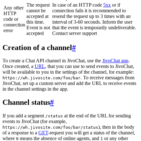
The request
In case of an HTTP code
5xx
or if
Any other
cannot be
connection fails it is recommended to
HTTP
accepted at
resend the request up to 3 times with an
code or
this time.
interval of 3-60 seconds. Inform the user
connection
Event is not
that the event is temporarily undeliverable.
error
accepted
Contact server support
Creation of a channel
#
To create a Chat API channel in JivoChat, use the
JivoChat app
.
Once created, a
URL
, that you can use to send events to JivoChat,
will be available to you in the settings of the channel, for example:
. To receive messages from
https://wh.jivosite.com/foo/bar
JivoChat, set up a custom server and add the URL to receive events
in the channel settings in the app.
Channel status
#
If you add a segment
at the end of the URL for sending
/status
events to JivoChat (for example,
), then in the body
https://wh.jivosite.com/foo/bar/status
of a response to a
GET
-request you will get a status of the channel,
where
means the absence of online agents, and
or any other
0
1