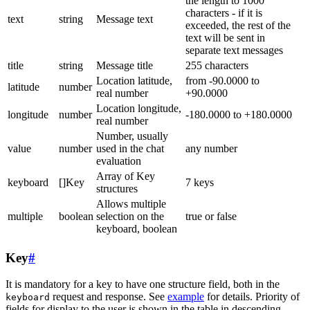
the length to 1000
characters - if it is
text
string
Message text
exceeded, the rest of the
text will be sent in
separate text messages
title
string
Message title
255 characters
Location latitude,
from -90.0000 to
latitude
number
real number
+90.0000
Location longitude,
longitude
number
-180.0000 to +180.0000
real number
Number, usually
value
number
used in the chat
any number
evaluation
Array of Key
keyboard
[]Key
7 keys
structures
Allows multiple
multiple
boolean
selection on the
true or false
keyboard, boolean
Key
#
It is mandatory for a key to have one structure field, both in the
request and response. See
example
for details. Priority of
keyboard
fields for display to the user is shown in the table in descending