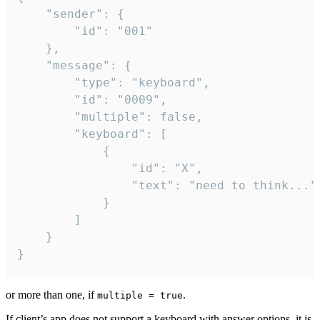
	"sender": {

		"id": "001"

	},

	"message": {

		"type": "keyboard",

		"id": "0009",

		"multiple": false,

		"keyboard": [

			{

				"id": "X",

				"text": "need to think..."

			}

		]

	}

}
or more than one, if
.
multiple = true
If client’s app does not support a keyboard with answer options, it is