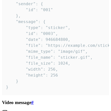
	"sender": {

		"id": "001"

	},

	"message": {

		"type": "sticker",

		"id": "0003",

		"date": 946684800,

		"file": "https://example.com/sticker.gif",

		"mime_type": "image/gif",

		"file_name": "sticker.gif",

		"file_size": 1024,

		"width": 256,

		"height": 256

	}

}
Video message
#