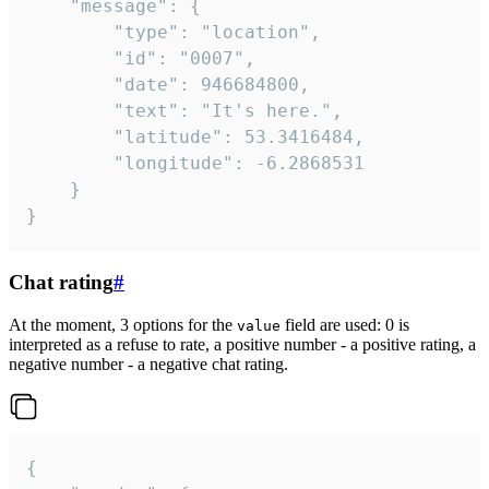
	"message": {

		"type": "location",

		"id": "0007",

		"date": 946684800,

		"text": "It's here.",

		"latitude": 53.3416484,

		"longitude": -6.2868531

	}

}
Chat rating
#
At the moment, 3 options for the
field are used: 0 is
value
interpreted as a refuse to rate, a positive number - a positive rating, a
negative number - a negative chat rating.
{
