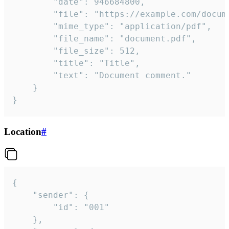
		"date": 946684800,

		"file": "https://example.com/document.pdf",

		"mime_type": "application/pdf",

		"file_name": "document.pdf",

		"file_size": 512,

		"title": "Title",

		"text": "Document comment."

	}

}
Location
#
{

	"sender": {

		"id": "001"

	},
