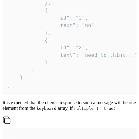
			},

			{

				"id": "2",

				"text": "no"

			},

			{

				"id": "X",

				"text": "need to think..."

			}

		]

	}

}
It is expected that the client's response to such a message will be one
element from the
array, if
:
keyboard
multiple != true
{
