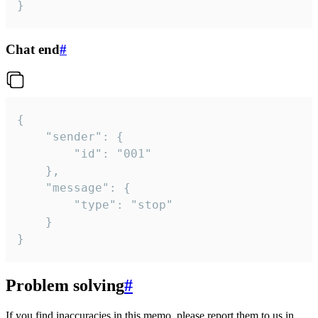
}
Chat end
#
{

	"sender": {

		"id": "001"

	},

	"message": {

		"type": "stop"

	}

}
Problem solving
#
If you find inaccuracies in this memo, please report them to us in