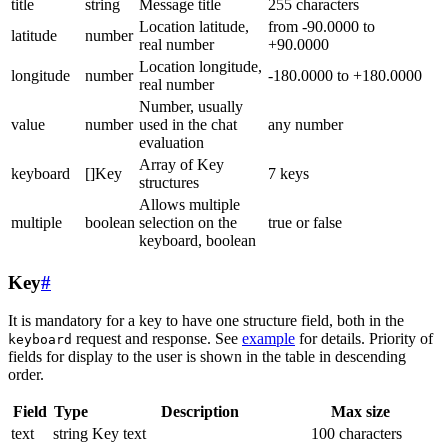
title
string
Message title
255 characters
Location latitude,
from -90.0000 to
latitude
number
real number
+90.0000
Location longitude,
longitude
number
-180.0000 to +180.0000
real number
Number, usually
value
number
used in the chat
any number
evaluation
Array of Key
keyboard
[]Key
7 keys
structures
Allows multiple
multiple
boolean
selection on the
true or false
keyboard, boolean
Key
#
It is mandatory for a key to have one structure field, both in the
request and response. See
example
for details. Priority of
keyboard
fields for display to the user is shown in the table in descending
order.
Field
Type
Description
Max size
text
string
Key text
100 characters