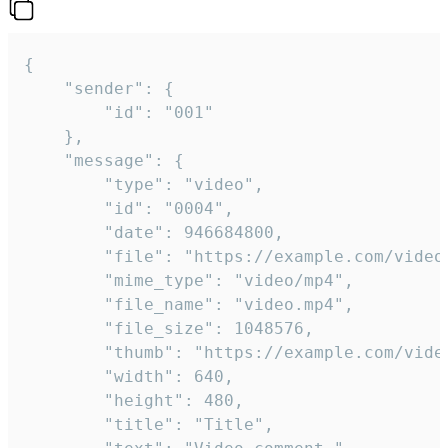
{

	"sender": {

		"id": "001"

	},

	"message": {

		"type": "video",

		"id": "0004",

		"date": 946684800,

		"file": "https://example.com/video.mp4",

		"mime_type": "video/mp4",

		"file_name": "video.mp4",

		"file_size": 1048576,

		"thumb": "https://example.com/video_thumb.png",

		"width": 640,

		"height": 480,

		"title": "Title",
