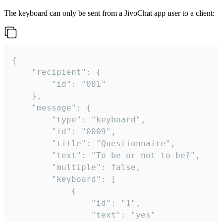
The keyboard can only be sent from a JivoChat app user to a client:
{

	"recipient": {

		"id": "001"

	},

	"message": {

		"type": "keyboard",

		"id": "0009",

		"title": "Questionnaire",

		"text": "To be or not to be?",

		"multiple": false,

		"keyboard": [

			{

				"id": "1",

				"text": "yes"
