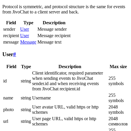
Protocol is symmetric, and protocol structure is the same for events
from JivoChat to a client server and back.
Field
Type
Description
sender
User
Message sender
recipient
User
Message recipient
message
Message
Message text
User
#
Field
Type
Description
Max size
Client identificator, required parameter
when sending events to JivoChat
255
id
string
sender.id and when receiving events
symbols
from JivoChat recipient.id
255
name
string
Username
symbols
User avatar URL, valid https or http
2048
photo
string
schemes
symbols
User page URL, valid https or http
2048
url
string
schemes
символов
255