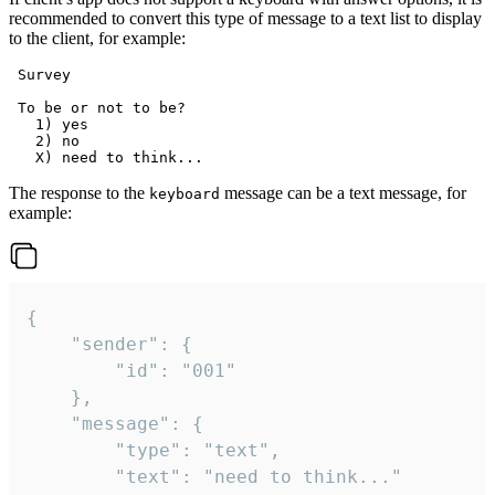
recommended to convert this type of message to a text list to display
to the client, for example:
 Survey

 To be or not to be?

   1) yes

   2) no

The response to the
message can be a text message, for
keyboard
example:
{

	"sender": {

		"id": "001"

	},

	"message": {

		"type": "text",

		"text": "need to think..."
