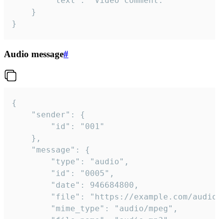
		"text": "Video comment."

	}

}
Audio message
#
{

	"sender": {

		"id": "001"

	},

	"message": {

		"type": "audio",

		"id": "0005",

		"date": 946684800,

		"file": "https://example.com/audio.mp3",

		"mime_type": "audio/mpeg",
