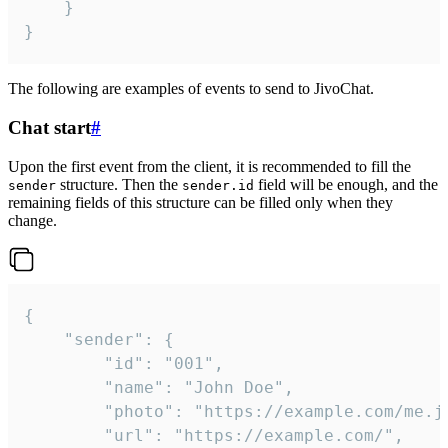
	}

}
The following are examples of events to send to JivoChat.
Chat start
#
Upon the first event from the client, it is recommended to fill the
structure. Then the
field will be enough, and the
sender
sender.id
remaining fields of this structure can be filled only when they
change.
{

	"sender": {

		"id": "001",

		"name": "John Doe",

		"photo": "https://example.com/me.jpg",

		"url": "https://example.com/",
