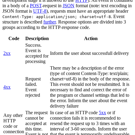
development stage it is allowed to use
HTTP
). An event is contained
in a body of a
POST
-request in
JSON
format (note: text encoding in
JSON format is
UTF-8
), requests must have an appropriate header
. Event
Content-Type: application/json; charset=utf-8
structure is described
further
. Response options are divided into 3
groups according to the HTTP-response code.
Code
Description
Action
Success.
Event is
2xx
Inform the user about successfull delivery
accepted for
processing
There may be a description of the error
(type of content Content-Type: text/plain;
Request
charset=utf-8) in the body of the response.
failed.
This event should not be resubmitted. It is
4xx
Event
necessary to find and correct the error of
rejected
the program or channel settings that led to
the error. Inform the user about the event
delivery failure
The request
In case of an HTTP code
5xx
or if
Any other
cannot be
connection fails it is recommended to
HTTP
accepted at
resend the request up to 3 times with an
code or
this time.
interval of 3-60 seconds. Inform the user
connection
Event is not
that the event is temporarily undeliverable.