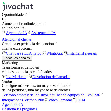
Oportunidades
IA
Aumenta el rendimiento del
equipo con IA
Agente de IA
Asistente de IA
Atención al cliente
Crea una experiencia de atención al
cliente excepcional
Chat para sitios
Chatbot
WhatsApp
Instagram
Telegram
Todos los canales
Marketing
Transforma el tráfico en
clientes potenciales cualificados
JivoMarketing
Devolución de llamadas
Ventas
Consigue más ventas, un mayor valor medio
de los pedidos y una mayor base de clientes
Teléfono empresarial de JivoChat
Chat de equipos de JivoChat
Integraciones
Teléfono Plus
Video llamadas
CRM
Agente de IA
Gestiona las preguntas