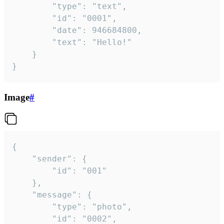
		"type": "text",

		"id": "0001",

		"date": 946684800,

		"text": "Hello!"

	}

}
Image
#
{

	"sender": {

		"id": "001"

	},

	"message": {

		"type": "photo",

		"id": "0002",
