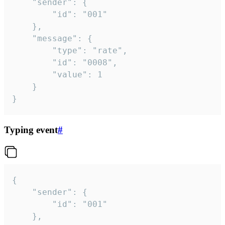
	"sender": {

		"id": "001"

	},

	"message": {

		"type": "rate",

		"id": "0008",

		"value": 1

	}

}
Typing event
#
{

	"sender": {

		"id": "001"

	},
