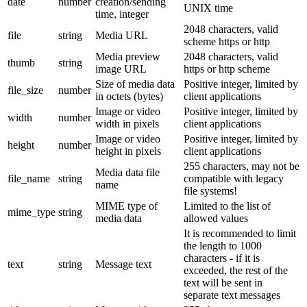
date
number
creation/sending
UNIX time
time, integer
2048 characters, valid
file
string
Media URL
scheme https or http
Media preview
2048 characters, valid
thumb
string
image URL
https or http scheme
Size of media data
Positive integer, limited by
file_size
number
in octets (bytes)
client applications
Image or video
Positive integer, limited by
width
number
width in pixels
client applications
Image or video
Positive integer, limited by
height
number
height in pixels
client applications
255 characters, may not be
Media data file
file_name
string
compatible with legacy
name
file systems!
MIME type of
Limited to the list of
mime_type
string
media data
allowed values
It is recommended to limit
the length to 1000
characters - if it is
text
string
Message text
exceeded, the rest of the
text will be sent in
separate text messages