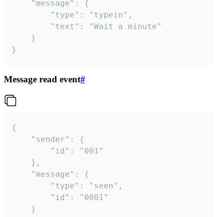
	"message": {

		"type": "typein",

		"text": "Wait a minute"

	}

}
Message read event
#
{

	"sender": {

		"id": "001"

	},

	"message": {

		"type": "seen",

		"id": "0001"

	}
