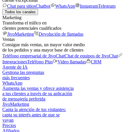
cliente excepcional
Chat para sitios
Chatbot
WhatsApp
Instagram
Telegram
Todos los canales
Marketing
Transforma el tráfico en
clientes potenciales cualificados
JivoMarketing
Devolución de llamadas
Ventas
Consigue más ventas, un mayor valor medio
de los pedidos y una mayor base de clientes
Teléfono empresarial de JivoChat
Chat de equipos de JivoChat
Integraciones
Teléfono Plus
Video llamadas
CRM
Agente de IA
Gestiona las preguntas
más frecuentes
WhatsApp
Aumenta las ventas y ofrece asistencia
a tus clientes a través de su aplicación
de mensajería preferida
JivoMarketing
Capta la atención de tus visitantes:
capta su interés antes de que se
vayan
Precios
Afiliados