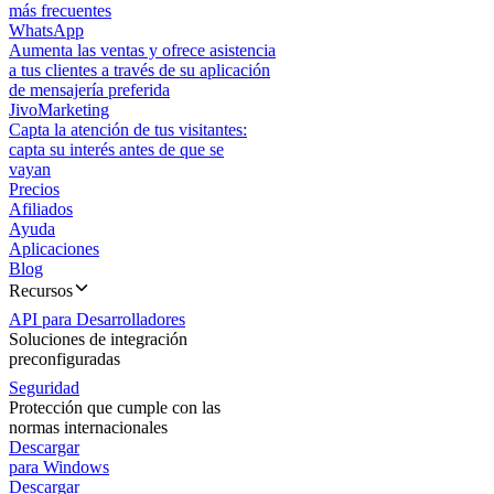
más frecuentes
WhatsApp
Aumenta las ventas y ofrece asistencia
a tus clientes a través de su aplicación
de mensajería preferida
JivoMarketing
Capta la atención de tus visitantes:
capta su interés antes de que se
vayan
Precios
Afiliados
Ayuda
Aplicaciones
Blog
Recursos
API para Desarrolladores
Soluciones de integración
preconfiguradas
Seguridad
Protección que cumple con las
normas internacionales
Descargar
para Windows
Descargar