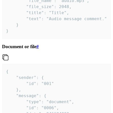
		"file_name": "audio.mp3",

		"file_size": 2048,

		"title": "Title",

		"text": "Audio message comment."

	}

}
Document or file
#
{

	"sender": {

		"id": "001"

	},

	"message": {

		"type": "document",

		"id": "0006",
