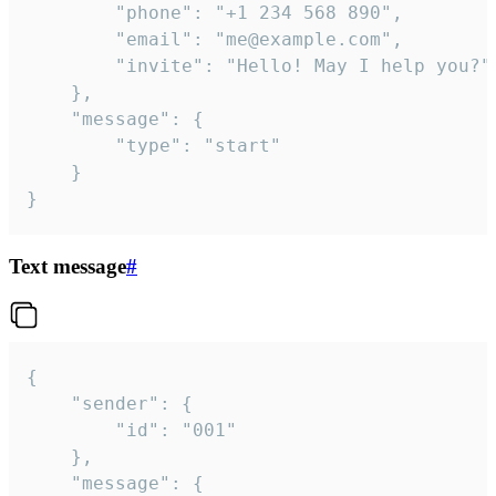
		"phone": "+1 234 568 890",

		"email": "me@example.com",

		"invite": "Hello! May I help you?"

	},

	"message": {

		"type": "start"

	}

}
Text message
#
{

	"sender": {

		"id": "001"

	},

	"message": {
