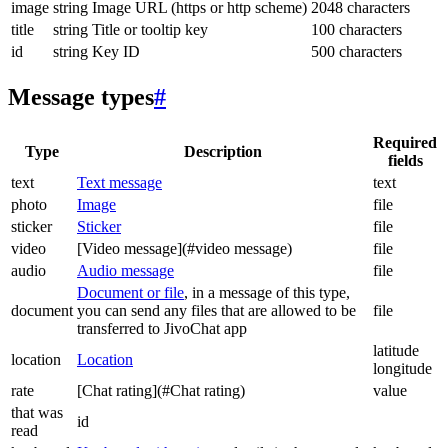
image
string
Image URL (https or http scheme)
2048 characters
title
string
Title or tooltip key
100 characters
id
string
Key ID
500 characters
Message types
#
Required
Type
Description
fields
text
Text message
text
photo
Image
file
sticker
Sticker
file
video
[Video message](#video message)
file
audio
Audio message
file
Document or file
, in a message of this type,
document
you can send any files that are allowed to be
file
transferred to JivoChat app
latitude
location
Location
longitude
rate
[Chat rating](#Chat rating)
value
that was
id
read