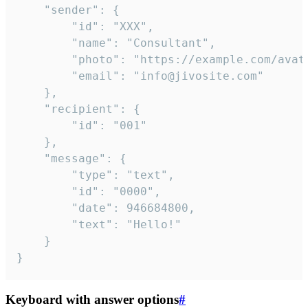
	"sender": {

		"id": "XXX",

		"name": "Consultant",

		"photo": "https://example.com/avatar.png",

		"email": "info@jivosite.com"

	},

	"recipient": {

		"id": "001"

	},

	"message": {

		"type": "text",

		"id": "0000",

		"date": 946684800,

		"text": "Hello!"

	}

}
Keyboard with answer options
#