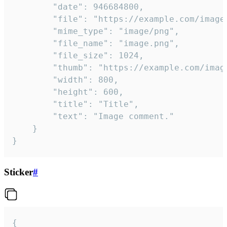
		"date": 946684800,

		"file": "https://example.com/image.png",

		"mime_type": "image/png",

		"file_name": "image.png",

		"file_size": 1024,

		"thumb": "https://example.com/image_thumb.png",

		"width": 800,

		"height": 600,

		"title": "Title",

		"text": "Image comment."

	}

}
Sticker
#
{
