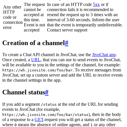
The request
In case of an HTTP code
5xx
or if
Any other
cannot be
connection fails it is recommended to
HTTP
accepted at
resend the request up to 3 times with an
code or
this time.
interval of 3-60 seconds. Inform the user
connection
Event is not
that the event is temporarily undeliverable.
error
accepted
Contact server support
Creation of a channel
#
To create a Chat API channel in JivoChat, use the
JivoChat app
.
Once created, a
URL
, that you can use to send events to JivoChat,
will be available to you in the settings of the channel, for example:
. To receive messages from
https://wh.jivosite.com/foo/bar
JivoChat, set up a custom server and add the URL to receive events
in the channel settings in the app.
Channel status
#
If you add a segment
at the end of the URL for sending
/status
events to JivoChat (for example,
), then in the body
https://wh.jivosite.com/foo/bar/status
of a response to a
GET
-request you will get a status of the channel,
where
means the absence of online agents, and
or any other
0
1