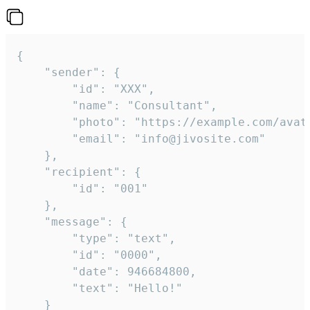
{

	"sender": {

		"id": "XXX",

		"name": "Consultant",

		"photo": "https://example.com/avatar.png",

		"email": "info@jivosite.com"

	},

	"recipient": {

		"id": "001"

	},

	"message": {

		"type": "text",

		"id": "0000",

		"date": 946684800,

		"text": "Hello!"

	}
