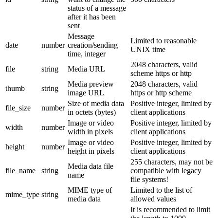
status of a message
after it has been
sent
Message
Limited to reasonable
date
number
creation/sending
UNIX time
time, integer
2048 characters, valid
file
string
Media URL
scheme https or http
Media preview
2048 characters, valid
thumb
string
image URL
https or http scheme
Size of media data
Positive integer, limited by
file_size
number
in octets (bytes)
client applications
Image or video
Positive integer, limited by
width
number
width in pixels
client applications
Image or video
Positive integer, limited by
height
number
height in pixels
client applications
255 characters, may not be
Media data file
file_name
string
compatible with legacy
name
file systems!
MIME type of
Limited to the list of
mime_type
string
media data
allowed values
It is recommended to limit