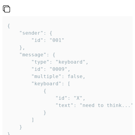
{

	"sender": {

		"id": "001"

	},

	"message": {

		"type": "keyboard",

		"id": "0009",

		"multiple": false,

		"keyboard": [

			{

				"id": "X",

				"text": "need to think..."

			}

		]

	}

}