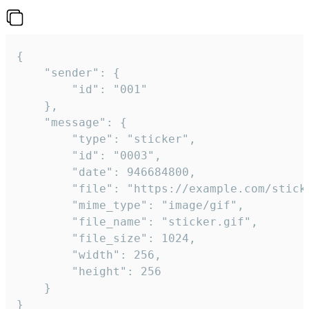
{

	"sender": {

		"id": "001"

	},

	"message": {

		"type": "sticker",

		"id": "0003",

		"date": 946684800,

		"file": "https://example.com/sticker.gif",

		"mime_type": "image/gif",

		"file_name": "sticker.gif",

		"file_size": 1024,

		"width": 256,

		"height": 256

	}

}