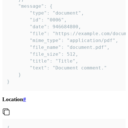
	"message": {

		"type": "document",

		"id": "0006",

		"date": 946684800,

		"file": "https://example.com/document.pdf",

		"mime_type": "application/pdf",

		"file_name": "document.pdf",

		"file_size": 512,

		"title": "Title",

		"text": "Document comment."

	}

}
Location
#
{
