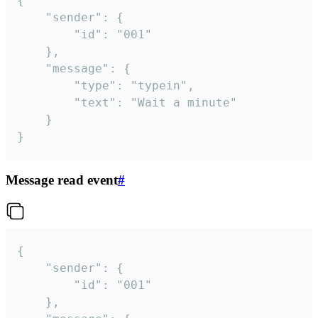
{

	"sender": {

		"id": "001"

	},

	"message": {

		"type": "typein",

		"text": "Wait a minute"

	}

}
Message read event
#
{

	"sender": {

		"id": "001"

	},
