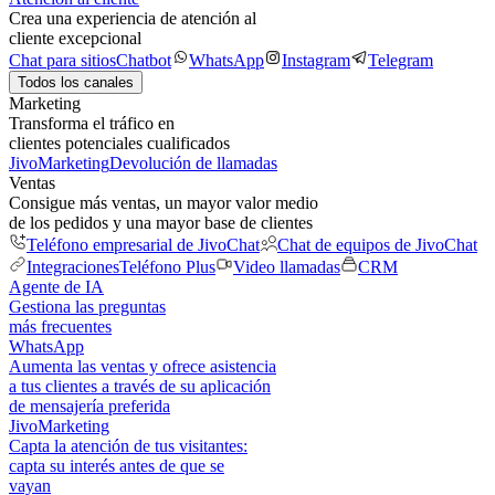
Crea una experiencia de atención al
cliente excepcional
Chat para sitios
Chatbot
WhatsApp
Instagram
Telegram
Todos los canales
Marketing
Transforma el tráfico en
clientes potenciales cualificados
JivoMarketing
Devolución de llamadas
Ventas
Consigue más ventas, un mayor valor medio
de los pedidos y una mayor base de clientes
Teléfono empresarial de JivoChat
Chat de equipos de JivoChat
Integraciones
Teléfono Plus
Video llamadas
CRM
Agente de IA
Gestiona las preguntas
más frecuentes
WhatsApp
Aumenta las ventas y ofrece asistencia
a tus clientes a través de su aplicación
de mensajería preferida
JivoMarketing
Capta la atención de tus visitantes:
capta su interés antes de que se
vayan