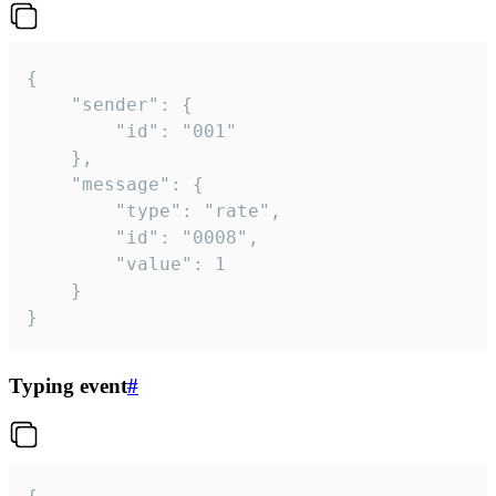
{

	"sender": {

		"id": "001"

	},

	"message": {

		"type": "rate",

		"id": "0008",

		"value": 1

	}

}
Typing event
#