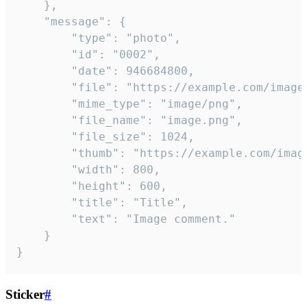
	},

	"message": {

		"type": "photo",

		"id": "0002",

		"date": 946684800,

		"file": "https://example.com/image.png",

		"mime_type": "image/png",

		"file_name": "image.png",

		"file_size": 1024,

		"thumb": "https://example.com/image_thumb.png",

		"width": 800,

		"height": 600,

		"title": "Title",

		"text": "Image comment."

	}

}
Sticker
#