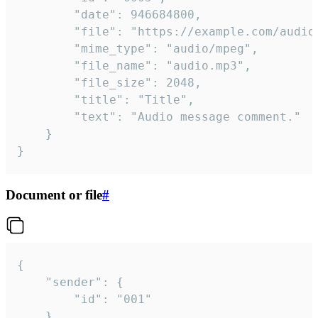
		"date": 946684800,

		"file": "https://example.com/audio.mp3",

		"mime_type": "audio/mpeg",

		"file_name": "audio.mp3",

		"file_size": 2048,

		"title": "Title",

		"text": "Audio message comment."

	}

}
Document or file
#
{

	"sender": {

		"id": "001"

	},
