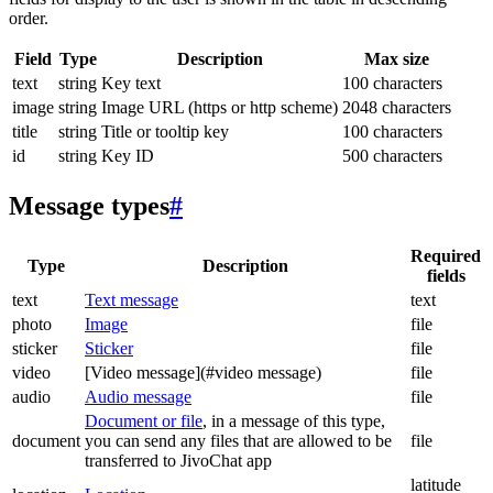
order.
Field
Type
Description
Max size
text
string
Key text
100 characters
image
string
Image URL (https or http scheme)
2048 characters
title
string
Title or tooltip key
100 characters
id
string
Key ID
500 characters
Message types
#
Required
Type
Description
fields
text
Text message
text
photo
Image
file
sticker
Sticker
file
video
[Video message](#video message)
file
audio
Audio message
file
Document or file
, in a message of this type,
document
you can send any files that are allowed to be
file
transferred to JivoChat app
latitude