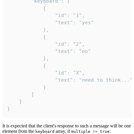
		"keyboard": [

			{

				"id": "1",

				"text": "yes"

			},

			{

				"id": "2",

				"text": "no"

			},

			{

				"id": "X",

				"text": "need to think..."

			}

		]

	}

}
It is expected that the client's response to such a message will be one
element from the
array, if
:
keyboard
multiple != true