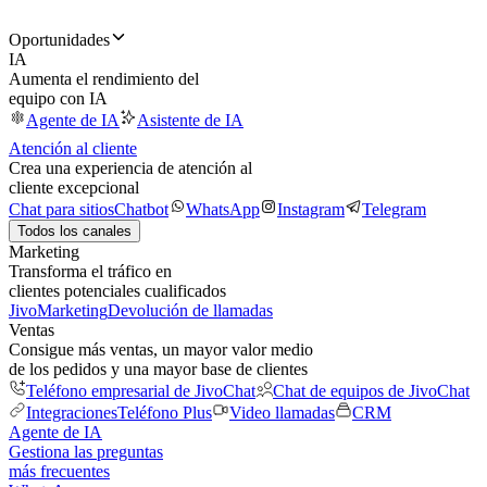
Oportunidades
IA
Aumenta el rendimiento del
equipo con IA
Agente de IA
Asistente de IA
Atención al cliente
Crea una experiencia de atención al
cliente excepcional
Chat para sitios
Chatbot
WhatsApp
Instagram
Telegram
Todos los canales
Marketing
Transforma el tráfico en
clientes potenciales cualificados
JivoMarketing
Devolución de llamadas
Ventas
Consigue más ventas, un mayor valor medio
de los pedidos y una mayor base de clientes
Teléfono empresarial de JivoChat
Chat de equipos de JivoChat
Integraciones
Teléfono Plus
Video llamadas
CRM
Agente de IA
Gestiona las preguntas
más frecuentes