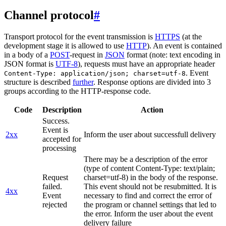
Channel protocol
#
Transport protocol for the event transmission is
HTTPS
(at the
development stage it is allowed to use
HTTP
). An event is contained
in a body of a
POST
-request in
JSON
format (note: text encoding in
JSON format is
UTF-8
), requests must have an appropriate header
. Event
Content-Type: application/json; charset=utf-8
structure is described
further
. Response options are divided into 3
groups according to the HTTP-response code.
Code
Description
Action
Success.
Event is
2xx
Inform the user about successfull delivery
accepted for
processing
There may be a description of the error
(type of content Content-Type: text/plain;
Request
charset=utf-8) in the body of the response.
failed.
This event should not be resubmitted. It is
4xx
Event
necessary to find and correct the error of
rejected
the program or channel settings that led to
the error. Inform the user about the event
delivery failure