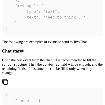
	},

	"message": {

		"type": "text",

		"text": "need to think..."

	}

}
The following are examples of events to send to JivoChat.
Chat start
#
Upon the first event from the client, it is recommended to fill the
structure. Then the
field will be enough, and the
sender
sender.id
remaining fields of this structure can be filled only when they
change.
{

	"sender": {
