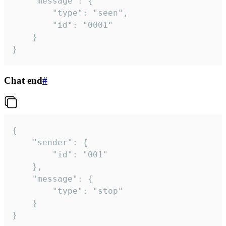
	"message": {

		"type": "seen",

		"id": "0001"

	}

}
Chat end
#
{

	"sender": {

		"id": "001"

	},

	"message": {

		"type": "stop"

	}

}