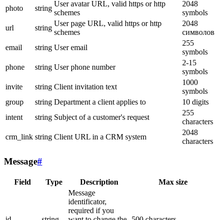
User avatar URL, valid https or http
2048
photo
string
schemes
symbols
User page URL, valid https or http
2048
url
string
schemes
символов
255
email
string
User email
symbols
2-15
phone
string
User phone number
symbols
1000
invite
string
Client invitation text
symbols
group
string
Department a client applies to
10 digits
255
intent
string
Subject of a customer's request
characters
2048
crm_link
string
Client URL in a CRM system
characters
Message
#
Field
Type
Description
Max size
Message
identificator,
required if you
id
string
want to change the
500 characters