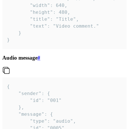
		"width": 640,

		"height": 480,

		"title": "Title",

		"text": "Video comment."

	}

}
Audio message
#
{

	"sender": {

		"id": "001"

	},

	"message": {

		"type": "audio",

		"id": "0005",
