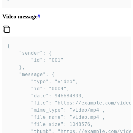
Video message
#
{

	"sender": {

		"id": "001"

	},

	"message": {

		"type": "video",

		"id": "0004",

		"date": 946684800,

		"file": "https://example.com/video.mp4",

		"mime_type": "video/mp4",

		"file_name": "video.mp4",

		"file_size": 1048576,

		"thumb": "https://example.com/video_thumb.png",
