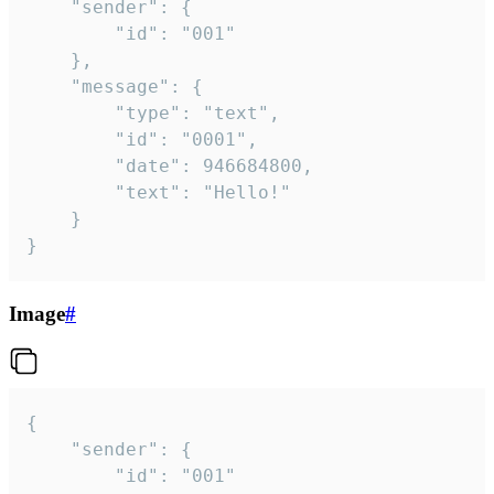
	"sender": {

		"id": "001"

	},

	"message": {

		"type": "text",

		"id": "0001",

		"date": 946684800,

		"text": "Hello!"

	}

}
Image
#
{

	"sender": {

		"id": "001"
