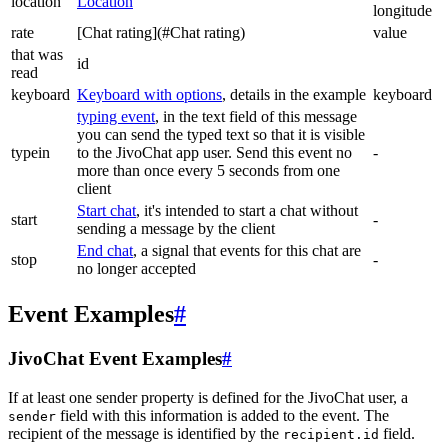
location
Location
longitude
rate
[Chat rating](#Chat rating)
value
that was
id
read
keyboard
Keyboard with options
, details in the example
keyboard
typing event
, in the text field of this message
you can send the typed text so that it is visible
typein
to the JivoChat app user. Send this event no
-
more than once every 5 seconds from one
client
Start chat
, it's intended to start a chat without
start
-
sending a message by the client
End chat
, a signal that events for this chat are
stop
-
no longer accepted
Event Examples
#
JivoChat Event Examples
#
If at least one sender property is defined for the JivoChat user, a
field with this information is added to the event. The
sender
recipient of the message is identified by the
field.
recipient.id