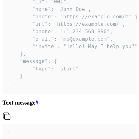
		"id": "001",

		"name": "John Doe",

		"photo": "https://example.com/me.jpg",

		"url": "https://example.com/",

		"phone": "+1 234 568 890",

		"email": "me@example.com",

		"invite": "Hello! May I help you?"

	},

	"message": {

		"type": "start"

	}

}
Text message
#
{
