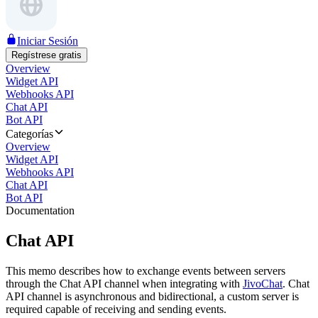
Iniciar Sesión
Regístrese gratis
Overview
Widget API
Webhooks API
Chat API
Bot API
Categorías
Overview
Widget API
Webhooks API
Chat API
Bot API
Documentation
Chat API
This memo describes how to exchange events between servers
through the Chat API channel when integrating with
JivoChat
. Chat
API channel is asynchronous and bidirectional, a custom server is
required capable of receiving and sending events.