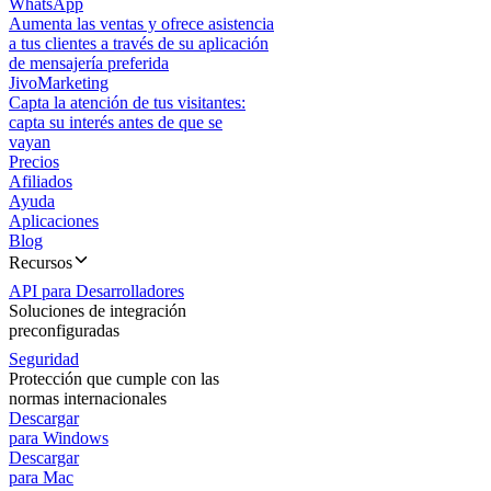
WhatsApp
Aumenta las ventas y ofrece asistencia
a tus clientes a través de su aplicación
de mensajería preferida
JivoMarketing
Capta la atención de tus visitantes:
capta su interés antes de que se
vayan
Precios
Afiliados
Ayuda
Aplicaciones
Blog
Recursos
API para Desarrolladores
Soluciones de integración
preconfiguradas
Seguridad
Protección que cumple con las
normas internacionales
Descargar
para Windows
Descargar
para Mac