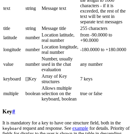
the length to 1000
characters - if it is
text
string
Message text
exceeded, the rest of the
text will be sent in
separate text messages
title
string
Message title
255 characters
Location latitude,
from -90.0000 to
latitude
number
real number
+90.0000
Location longitude,
longitude
number
-180.0000 to +180.0000
real number
Number, usually
value
number
used in the chat
any number
evaluation
Array of Key
keyboard
[]Key
7 keys
structures
Allows multiple
multiple
boolean
selection on the
true or false
keyboard, boolean
Key
#
It is mandatory for a key to have one structure field, both in the
request and response. See
example
for details. Priority of
keyboard
fields for display to the user is shown in the table in descending