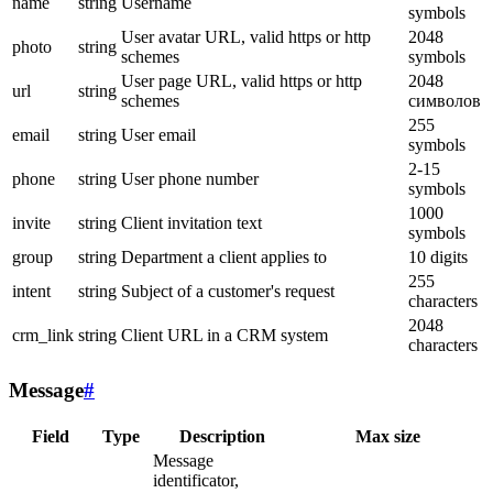
name
string
Username
symbols
User avatar URL, valid https or http
2048
photo
string
schemes
symbols
User page URL, valid https or http
2048
url
string
schemes
символов
255
email
string
User email
symbols
2-15
phone
string
User phone number
symbols
1000
invite
string
Client invitation text
symbols
group
string
Department a client applies to
10 digits
255
intent
string
Subject of a customer's request
characters
2048
crm_link
string
Client URL in a CRM system
characters
Message
#
Field
Type
Description
Max size
Message
identificator,