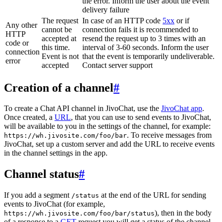
the error. Inform the user about the event
delivery failure
The request
In case of an HTTP code
5xx
or if
Any other
cannot be
connection fails it is recommended to
HTTP
accepted at
resend the request up to 3 times with an
code or
this time.
interval of 3-60 seconds. Inform the user
connection
Event is not
that the event is temporarily undeliverable.
error
accepted
Contact server support
Creation of a channel
#
To create a Chat API channel in JivoChat, use the
JivoChat app
.
Once created, a
URL
, that you can use to send events to JivoChat,
will be available to you in the settings of the channel, for example:
. To receive messages from
https://wh.jivosite.com/foo/bar
JivoChat, set up a custom server and add the URL to receive events
in the channel settings in the app.
Channel status
#
If you add a segment
at the end of the URL for sending
/status
events to JivoChat (for example,
), then in the body
https://wh.jivosite.com/foo/bar/status
of a response to a
GET
-request you will get a status of the channel,