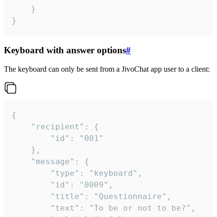
	}

}
Keyboard with answer options
#
The keyboard can only be sent from a JivoChat app user to a client:
{

	"recipient": {

		"id": "001"

	},

	"message": {

		"type": "keyboard",

		"id": "0009",

		"title": "Questionnaire",

		"text": "To be or not to be?",
