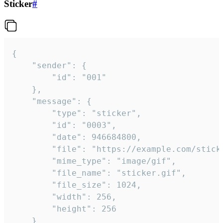
Sticker
#
{

	"sender": {

		"id": "001"

	},

	"message": {

		"type": "sticker",

		"id": "0003",

		"date": 946684800,

		"file": "https://example.com/sticker.gif",

		"mime_type": "image/gif",

		"file_name": "sticker.gif",

		"file_size": 1024,

		"width": 256,

		"height": 256

	}
