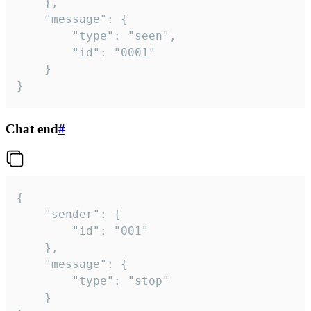
	},

	"message": {

		"type": "seen",

		"id": "0001"

	}

}
Chat end
#
{

	"sender": {

		"id": "001"

	},

	"message": {

		"type": "stop"

	}
