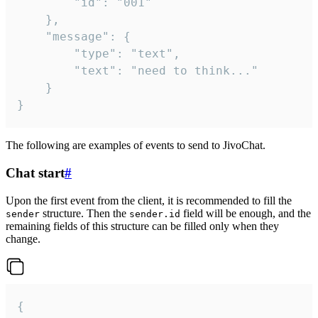
		"id": "001"

	},

	"message": {

		"type": "text",

		"text": "need to think..."

	}

}
The following are examples of events to send to JivoChat.
Chat start
#
Upon the first event from the client, it is recommended to fill the
structure. Then the
field will be enough, and the
sender
sender.id
remaining fields of this structure can be filled only when they
change.
{
