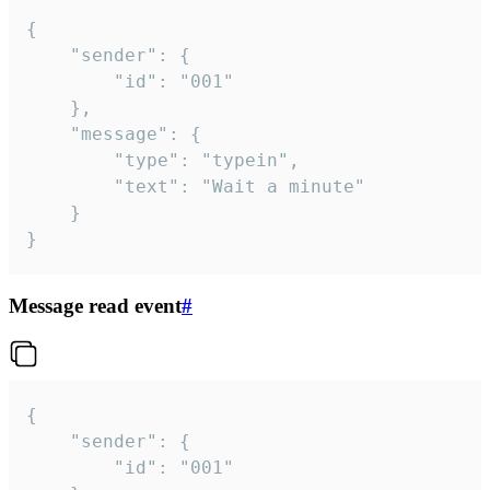
{

	"sender": {

		"id": "001"

	},

	"message": {

		"type": "typein",

		"text": "Wait a minute"

	}

}
Message read event
#
{

	"sender": {

		"id": "001"
