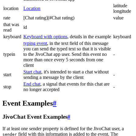
latitude
location
Location
longitude
rate
[Chat rating](#Chat rating)
value
that was
id
read
keyboard
Keyboard with options
, details in the example
keyboard
typing event
, in the text field of this message
you can send the typed text so that it is visible
typein
to the JivoChat app user. Send this event no
-
more than once every 5 seconds from one
client
Start chat
, it's intended to start a chat without
start
-
sending a message by the client
End chat
, a signal that events for this chat are
stop
-
no longer accepted
Event Examples
#
JivoChat Event Examples
#
If at least one sender property is defined for the JivoChat user, a
field with this information is added to the event. The
sender