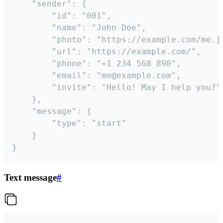
	"sender": {

		"id": "001",

		"name": "John Doe",

		"photo": "https://example.com/me.jpg",

		"url": "https://example.com/",

		"phone": "+1 234 568 890",

		"email": "me@example.com",

		"invite": "Hello! May I help you?"

	},

	"message": {

		"type": "start"

	}

}
Text message
#