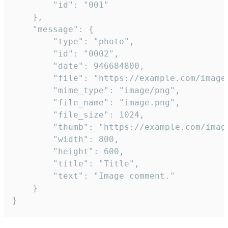
		"id": "001"

	},

	"message": {

		"type": "photo",

		"id": "0002",

		"date": 946684800,

		"file": "https://example.com/image.png",

		"mime_type": "image/png",

		"file_name": "image.png",

		"file_size": 1024,

		"thumb": "https://example.com/image_thumb.png",

		"width": 800,

		"height": 600,

		"title": "Title",

		"text": "Image comment."

	}

}