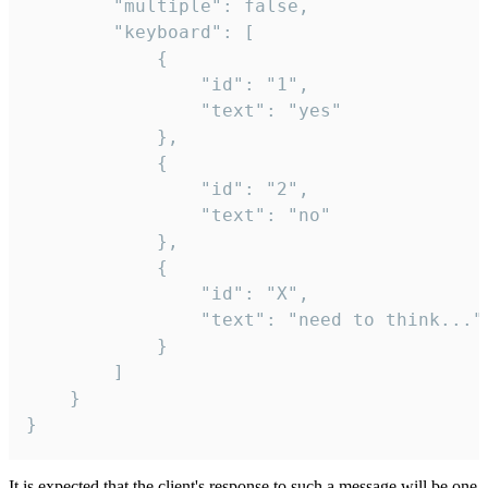
		"multiple": false,

		"keyboard": [

			{

				"id": "1",

				"text": "yes"

			},

			{

				"id": "2",

				"text": "no"

			},

			{

				"id": "X",

				"text": "need to think..."

			}

		]

	}

}
It is expected that the client's response to such a message will be one