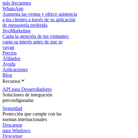
más frecuentes
WhatsApp
Aumenta las ventas y ofrece asistencia
a tus clientes a través de su aplicación
de mensajería preferida
JivoMarketing
Capta la atención de tus visitantes:
capta su interés antes de que se
vayan
Precios
Afiliados
Ayuda
Aplicaciones
Blog
Recursos
API para Desarrolladores
Soluciones de integración
preconfiguradas
Seguridad
Protección que cumple con las
normas internacionales
Descargar
para Windows
Descargar