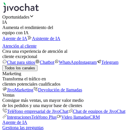
Oportunidades
IA
Aumenta el rendimiento del
equipo con IA
Agente de IA
Asistente de IA
Atención al cliente
Crea una experiencia de atención al
cliente excepcional
Chat para sitios
Chatbot
WhatsApp
Instagram
Telegram
Todos los canales
Marketing
Transforma el tráfico en
clientes potenciales cualificados
JivoMarketing
Devolución de llamadas
Ventas
Consigue más ventas, un mayor valor medio
de los pedidos y una mayor base de clientes
Teléfono empresarial de JivoChat
Chat de equipos de JivoChat
Integraciones
Teléfono Plus
Video llamadas
CRM
Agente de IA
Gestiona las preguntas