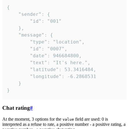
{

	"sender": {

		"id": "001"

	},

	"message": {

		"type": "location",

		"id": "0007",

		"date": 946684800,

		"text": "It's here.",

		"latitude": 53.3416484,

		"longitude": -6.2868531

	}

}
Chat rating
#
At the moment, 3 options for the
field are used: 0 is
value
interpreted as a refuse to rate, a positive number - a positive rating, a