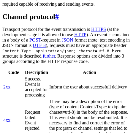
required capable of receiving and sending events.
Channel protocol
#
Transport protocol for the event transmission is
HTTPS
(at the
development stage it is allowed to use
HTTP
). An event is contained
in a body of a
POST
-request in
JSON
format (note: text encoding in
JSON format is
UTF-8
), requests must have an appropriate header
. Event
Content-Type: application/json; charset=utf-8
structure is described
further
. Response options are divided into 3
groups according to the HTTP-response code.
Code
Description
Action
Success.
Event is
2xx
Inform the user about successfull delivery
accepted for
processing
There may be a description of the error
(type of content Content-Type: text/plain;
Request
charset=utf-8) in the body of the response.
failed.
This event should not be resubmitted. It is
4xx
Event
necessary to find and correct the error of
rejected
the program or channel settings that led to