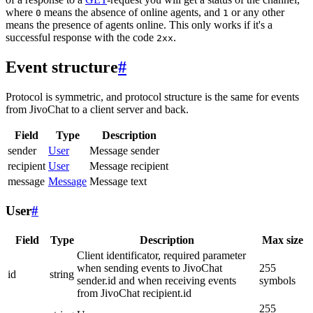
where
means the absence of online agents, and
or any other
0
1
means the presence of agents online. This only works if it's a
successful response with the code
.
2xx
Event structure
#
Protocol is symmetric, and protocol structure is the same for events
from JivoChat to a client server and back.
Field
Type
Description
sender
User
Message sender
recipient
User
Message recipient
message
Message
Message text
User
#
Field
Type
Description
Max size
Client identificator, required parameter
when sending events to JivoChat
255
id
string
sender.id and when receiving events
symbols
from JivoChat recipient.id
255