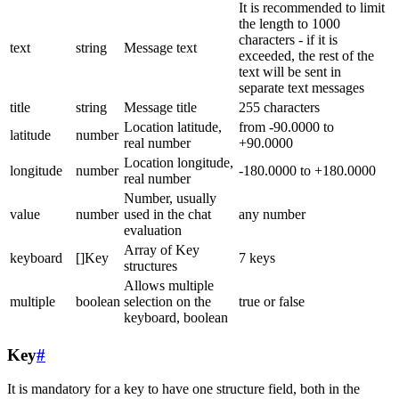
It is recommended to limit
the length to 1000
characters - if it is
text
string
Message text
exceeded, the rest of the
text will be sent in
separate text messages
title
string
Message title
255 characters
Location latitude,
from -90.0000 to
latitude
number
real number
+90.0000
Location longitude,
longitude
number
-180.0000 to +180.0000
real number
Number, usually
value
number
used in the chat
any number
evaluation
Array of Key
keyboard
[]Key
7 keys
structures
Allows multiple
multiple
boolean
selection on the
true or false
keyboard, boolean
Key
#
It is mandatory for a key to have one structure field, both in the