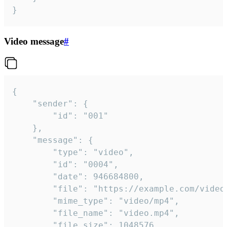
}
Video message
#
{

	"sender": {

		"id": "001"

	},

	"message": {

		"type": "video",

		"id": "0004",

		"date": 946684800,

		"file": "https://example.com/video.mp4",

		"mime_type": "video/mp4",

		"file_name": "video.mp4",

		"file_size": 1048576,
