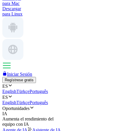
para Mac
Descargar
para Linux
Iniciar Sesión
Regístrese gratis
ES
English
Türkçe
Português
ES
English
Türkçe
Português
Oportunidades
IA
Aumenta el rendimiento del
equipo con IA
Agente de IA
Asistente de IA