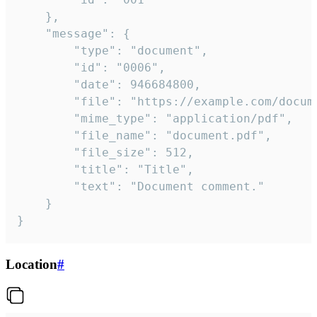
	},

	"message": {

		"type": "document",

		"id": "0006",

		"date": 946684800,

		"file": "https://example.com/document.pdf",

		"mime_type": "application/pdf",

		"file_name": "document.pdf",

		"file_size": 512,

		"title": "Title",

		"text": "Document comment."

	}

}
Location
#