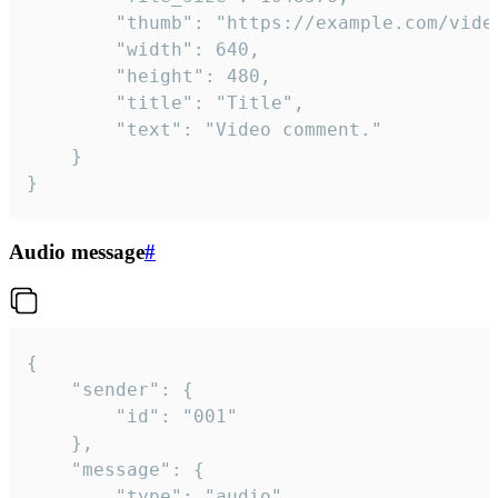
		"thumb": "https://example.com/video_thumb.png",

		"width": 640,

		"height": 480,

		"title": "Title",

		"text": "Video comment."

	}

}
Audio message
#
{

	"sender": {

		"id": "001"

	},

	"message": {

		"type": "audio",
