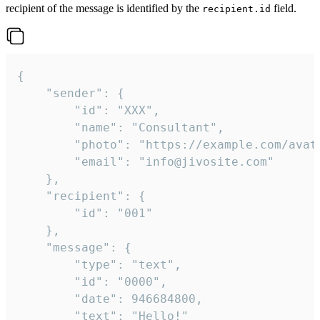
recipient of the message is identified by the
field.
recipient.id
{

	"sender": {

		"id": "XXX",

		"name": "Consultant",

		"photo": "https://example.com/avatar.png",

		"email": "info@jivosite.com"

	},

	"recipient": {

		"id": "001"

	},

	"message": {

		"type": "text",

		"id": "0000",

		"date": 946684800,

		"text": "Hello!"
