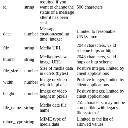
required if you
id
string
want to change the
500 characters
status of a message
after it has been
sent
Message
Limited to reasonable
date
number
creation/sending
UNIX time
time, integer
2048 characters, valid
file
string
Media URL
scheme https or http
Media preview
2048 characters, valid
thumb
string
image URL
https or http scheme
Size of media data
Positive integer, limited by
file_size
number
in octets (bytes)
client applications
Image or video
Positive integer, limited by
width
number
width in pixels
client applications
Image or video
Positive integer, limited by
height
number
height in pixels
client applications
255 characters, may not be
Media data file
file_name
string
compatible with legacy
name
file systems!
MIME type of
Limited to the list of
mime_type
string
media data
allowed values