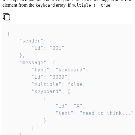
element from the
array, if
:
keyboard
multiple != true
{

	"sender": {

		"id": "001"

	},

	"message": {

		"type": "keyboard",

		"id": "0009",

		"multiple": false,

		"keyboard": [

			{

				"id": "X",

				"text": "need to think..."

			}

		]

	}
