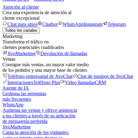
Atención al cliente
Crea una experiencia de atención al
cliente excepcional
Chat para sitios
Chatbot
WhatsApp
Instagram
Telegram
Todos los canales
Marketing
Transforma el tráfico en
clientes potenciales cualificados
JivoMarketing
Devolución de llamadas
Ventas
Consigue más ventas, un mayor valor medio
de los pedidos y una mayor base de clientes
Teléfono empresarial de JivoChat
Chat de equipos de JivoChat
Integraciones
Teléfono Plus
Video llamadas
CRM
Agente de IA
Gestiona las preguntas
más frecuentes
WhatsApp
Aumenta las ventas y ofrece asistencia
a tus clientes a través de su aplicación
de mensajería preferida
JivoMarketing
Capta la atención de tus visitantes:
capta su interés antes de que se