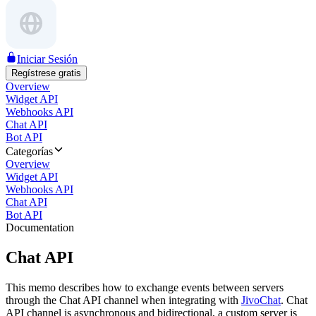
Iniciar Sesión
Regístrese gratis
Overview
Widget API
Webhooks API
Chat API
Bot API
Categorías
Overview
Widget API
Webhooks API
Chat API
Bot API
Documentation
Chat API
This memo describes how to exchange events between servers
through the Chat API channel when integrating with
JivoChat
. Chat
API channel is asynchronous and bidirectional, a custom server is