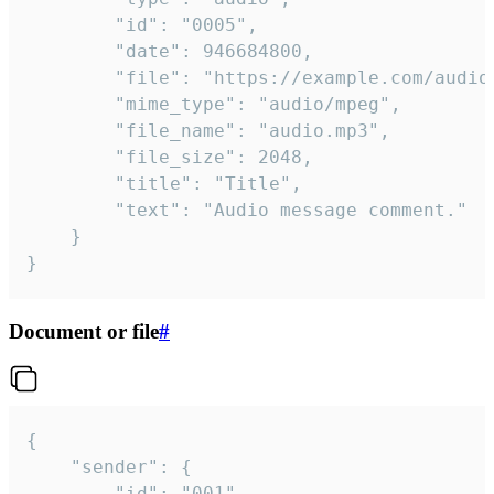
		"id": "0005",

		"date": 946684800,

		"file": "https://example.com/audio.mp3",

		"mime_type": "audio/mpeg",

		"file_name": "audio.mp3",

		"file_size": 2048,

		"title": "Title",

		"text": "Audio message comment."

	}

}
Document or file
#
{

	"sender": {

		"id": "001"
