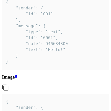
{

	"sender": {

		"id": "001"

	},

	"message": {

		"type": "text",

		"id": "0001",

		"date": 946684800,

		"text": "Hello!"

	}

}
Image
#
{

	"sender": {
