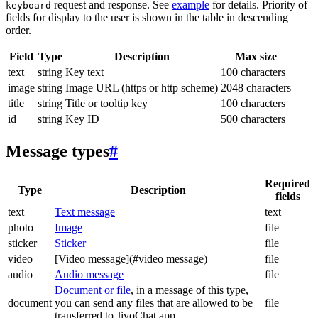
request and response. See
example
for details. Priority of
keyboard
fields for display to the user is shown in the table in descending
order.
Field
Type
Description
Max size
text
string
Key text
100 characters
image
string
Image URL (https or http scheme)
2048 characters
title
string
Title or tooltip key
100 characters
id
string
Key ID
500 characters
Message types
#
Required
Type
Description
fields
text
Text message
text
photo
Image
file
sticker
Sticker
file
video
[Video message](#video message)
file
audio
Audio message
file
Document or file
, in a message of this type,
document
you can send any files that are allowed to be
file
transferred to JivoChat app