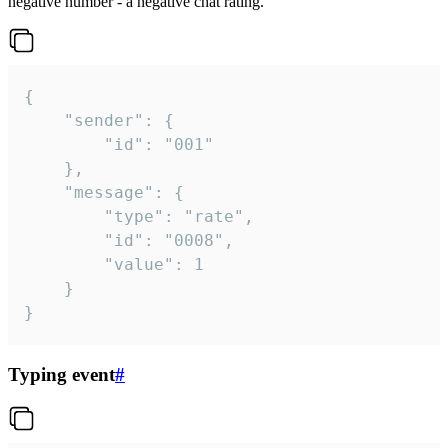
negative number - a negative chat rating.
{

	"sender": {

		"id": "001"

	},

	"message": {

		"type": "rate",

		"id": "0008",

		"value": 1

	}

}
Typing event
#