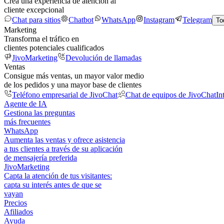
Crea una experiencia de atención al
cliente excepcional
Chat para sitios
Chatbot
WhatsApp
Instagram
Telegram
To
Marketing
Transforma el tráfico en
clientes potenciales cualificados
JivoMarketing
Devolución de llamadas
Ventas
Consigue más ventas, un mayor valor medio
de los pedidos y una mayor base de clientes
Teléfono empresarial de JivoChat
Chat de equipos de JivoChat
In
Agente de IA
Gestiona las preguntas
más frecuentes
WhatsApp
Aumenta las ventas y ofrece asistencia
a tus clientes a través de su aplicación
de mensajería preferida
JivoMarketing
Capta la atención de tus visitantes:
capta su interés antes de que se
vayan
Precios
Afiliados
Ayuda