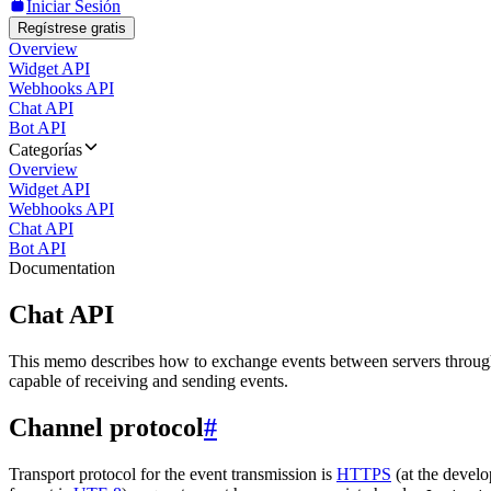
Iniciar Sesión
Regístrese gratis
Overview
Widget API
Webhooks API
Chat API
Bot API
Categorías
Overview
Widget API
Webhooks API
Chat API
Bot API
Documentation
Chat API
This memo describes how to exchange events between servers throug
capable of receiving and sending events.
Channel protocol
#
Transport protocol for the event transmission is
HTTPS
(at the develo