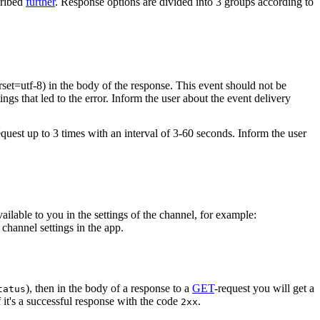
cribed
further
. Response options are divided into 3 groups according to
rset=utf-8) in the body of the response. This event should not be
ings that led to the error. Inform the user about the event delivery
equest up to 3 times with an interval of 3-60 seconds. Inform the user
vailable to you in the settings of the channel, for example:
channel settings in the app.
), then in the body of a response to a
GET
-request you will get a
tatus
 it's a successful response with the code
.
2xx