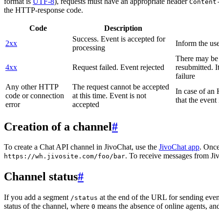
format is
UTF-8
), requests must have an appropriate header
Content
the HTTP-response code.
Code
Description
Success. Event is accepted for
2xx
Inform the use
processing
There may be a
4xx
Request failed. Event rejected
resubmitted. I
failure
Any other HTTP
The request cannot be accepted
In case of a
code or connection
at this time. Event is not
that the event
error
accepted
Creation of a channel
#
To create a Chat API channel in JivoChat, use the
JivoChat app
. Once
. To receive messages from Jiv
https://wh.jivosite.com/foo/bar
Channel status
#
If you add a segment
at the end of the URL for sending even
/status
status of the channel, where
means the absence of online agents, a
0