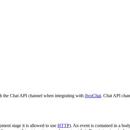
h the Chat API channel when integrating with
JivoChat
. Chat API chan
pment stage it is allowed to use
HTTP
). An event is contained in a bod