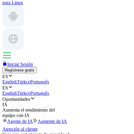
para Linux
Iniciar Sesión
Regístrese gratis
ES
English
Türkçe
Português
ES
English
Türkçe
Português
Oportunidades
IA
Aumenta el rendimiento del
equipo con IA
Agente de IA
Asistente de IA
Atención al cliente