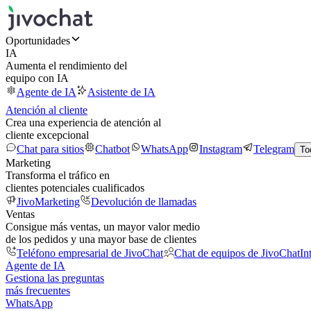
Oportunidades
IA
Aumenta el rendimiento del
equipo con IA
Agente de IA
Asistente de IA
Atención al cliente
Crea una experiencia de atención al
cliente excepcional
Chat para sitios
Chatbot
WhatsApp
Instagram
Telegram
To
Marketing
Transforma el tráfico en
clientes potenciales cualificados
JivoMarketing
Devolución de llamadas
Ventas
Consigue más ventas, un mayor valor medio
de los pedidos y una mayor base de clientes
Teléfono empresarial de JivoChat
Chat de equipos de JivoChat
In
Agente de IA
Gestiona las preguntas
más frecuentes
WhatsApp