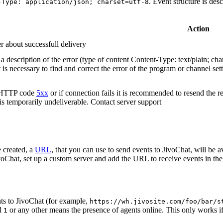
. Event structure is des
-Type: application/json; charset=utf-8
Action
r about successfull delivery
 description of the error (type of content Content-Type: text/plain; cha
t is necessary to find and correct the error of the program or channel sett
n HTTP code
5xx
or if connection fails it is recommended to resend the r
 is temporarily undeliverable. Contact server support
 created, a
URL
, that you can use to send events to JivoChat, will be a
oChat, set up a custom server and add the URL to receive events in the 
ts to JivoChat (for example,
https://wh.jivosite.com/foo/bar/s
nd
or any other means the presence of agents online. This only works if
1