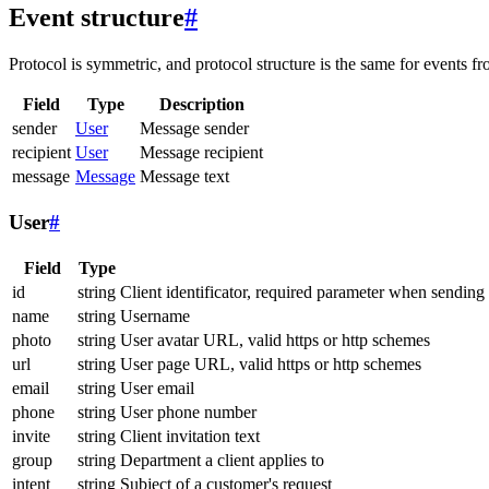
Event structure
#
Protocol is symmetric, and protocol structure is the same for events fr
Field
Type
Description
sender
User
Message sender
recipient
User
Message recipient
message
Message
Message text
User
#
Field
Type
id
string
Client identificator, required parameter when sending
name
string
Username
photo
string
User avatar URL, valid https or http schemes
url
string
User page URL, valid https or http schemes
email
string
User email
phone
string
User phone number
invite
string
Client invitation text
group
string
Department a client applies to
intent
string
Subject of a customer's request